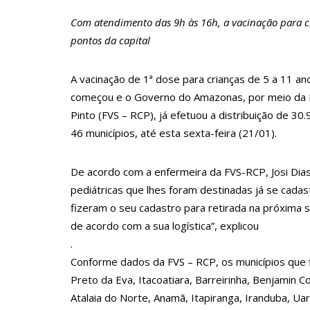
11:43
Postos serão fiscalizados para garantir queda nos 
Com atendimento das 9h às 16h, a vacinação para cr
11:24
Campanha intensifica combate à violência sexual c
pontos da capital
11:10
Constituição e Lei Maria da Penha ganham traduçã
11:04
A vacinação de 1ª dose para crianças de 5 a 11 
Sine Manaus oferta 167 vagas de emprego nesta qui
começou e o Governo do Amazonas, por meio da F
10:49
Wilson Lima anuncia implantação de centro integra
Pinto (FVS – RCP), já efetuou a distribuição de 3
13:24
Dia Mundial da Hipertensão: SES-AM orienta sobr
46 municípios, até esta sexta-feira (21/01).
13:19
Professores do AM entram em greve e cobram reaj
De acordo com a enfermeira da FVS-RCP, Josi Dias
13:14
Boi Caprichoso lança vídeos gravados pelos dança
pediátricas que lhes foram destinadas já se cadas
13:07
Greve de ônibus é suspensa a pedido do prefeito
fizeram o seu cadastro para retirada na próxima
12:55
PIB do Japão registra crescimento pela primeira vez
de acordo com a sua logística”, explicou
12:49
.
Anitta diz que ficou dez meses sem sexo e revela 
Conforme dados da FVS – RCP, os municípios que fi
12:37
Agenor Tupinambá fala sobre namoro com Lucas: “
Preto da Eva, Itacoatiara, Barreirinha, Benjamin C
12:23
Influenciadora e ex são encontrados mortos em car
Atalaia do Norte, Anamã, Itapiranga, Iranduba, Ua