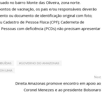
uado no bairro Monte das Oliveira, zona norte.
onta com vasta programação em nove espaços culturais
 pontos de vacinação, os pais e/ou responsáveis deverão
nto ou documento de identificação original com foto;
orado após um ano de relacionamento a distância
ou Cadastro de Pessoa Física (CPF); Caderneta de
o Centro Cultural Povos da Amazônia
 Pessoas com deficiência (PCDs) não precisam apresentar
ox
ojas Marisa
mento falso de IPVA por Pix
arbie e encanta web
IBUÍDAS
#GOVERNO DO AMAZONAS
lecer pré-candidatura de coronel Menezes à Prefeitura de
ON LIMA
Next
Next
post:
Direita Amazonas promove encontro em apoio ao
enagem a ela em seu casamento
Coronel Menezes e ao presidente Bolsonaro
 para fazer sexo pela primeira vez
enta crise na carreira
 processo seletivo do Hospital Freiberg, na Alemanha