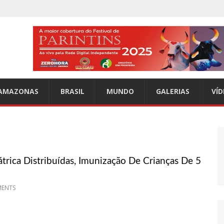
ncia Prefeito
trada após urso ser visto com botas penduradas na boca
rta e esquartejada em Manaus; relembre os fatos
e Mundo Novo
AMAZONAS
BRASIL
MUNDO
GALERIAS
VÍD
estade na Turquia
AN na Ucrânia
ria ao mundo árabe e ameaçam aliados
idência em Manaus
rica Distribuídas, Imunização De Crianças De 5
nry Borel
a
MENTS
“Me via fazendo sexo”
ãs lamentam: “Luto”