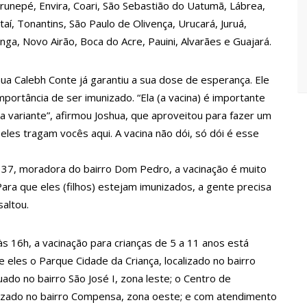
m casamento viraliza: “Filho da put*! Nojento!”
irunepé, Envira, Coari, São Sebastião do Uatumã, Lábrea,
aí, Tonantins, São Paulo de Olivença, Urucará, Juruá,
lida e deve ser respeitada
ga, Novo Airão, Boca do Acre, Pauini, Alvarães e Guajará.
orre em São Paulo
ustíveis
ua Calebh Conte já garantiu a sua dose de esperança. Ele
ortância de ser imunizado. “Ela (a vacina) é importante
onça e de outros artistas mortos vira réu
va variante”, afirmou Joshua, que aproveitou para fazer um
pai ‘passa mal’
eles tragam vocês aqui. A vacina não dói, só dói é esse
tendimento a Pessoas com Deficiência
‘Se fez presente mesmo distante’
 37, moradora do bairro Dom Pedro, a vacinação é muito
“Para que eles (filhos) estejam imunizados, a gente precisa
italizado à população idosa da zona oeste
saltou.
ia nesta segunda-feira (15)
 Brasil
 16h, a vacinação para crianças de 5 a 11 anos está
 eles o Parque Cidade da Criança, localizado no bairro
o inferno”; assista
tuado no bairro São José I, zona leste; o Centro de
celular explodir
alizado no bairro Compensa, zona oeste; e com atendimento
em Manaus