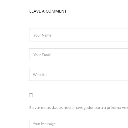
12:59
Manaus registra ocorrências de desabamento em
LEAVE A COMMENT
12:48
Polícia investiga caso de bebê que teve cabeça ar
12:43
Câmara debate sobre preço das passagens aéreas
11:39
Roger e Caio Ribeiro ‘atropelam’ Galvão Bueno e 
11:23
Key Alves confirma saída do vôlei e fatura R$ 3 mi
11:10
Morre, aos 75 anos, Rita Lee, ícone do rock n’ roll br
11:04
Gato desaparecido há 10 anos reencontra tutora
10:58
Homem t0rturad0 é jogado em frente à UBS do Caca
18:07
Shakira e Tom Cruise são vistos no GP de Miami, e
18:02
Mulher joga água fervente em marido e filho de 3 
17:57
Presidente Lula propõe nova mudança no SALÁRIO 
Salvar meus dados neste navegador para a próxima vez
17:49
Em comemoração ao Dia das Mães, Wilson Lima ant
17:45
Polo Industrial de Manaus fatura R$ 26,9 bilhões 