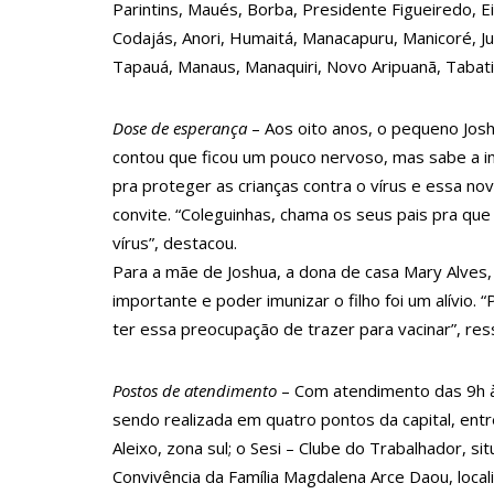
14:56
Vídeo: Reação de Ana Clara após não pegar buquê e
Parintins, Maués, Borba, Presidente Figueiredo, E
Codajás, Anori, Humaitá, Manacapuru, Manicoré, Jut
14:52
Procon-AM orienta população que Lei do Troco é vá
Tapauá, Manaus, Manaquiri, Novo Aripuanã, Tabatin
11:59
Empresário ‘Passarão’, dono do porto Chibatão, m
11:52
Petrobras anuncia nova política de preços de comb
Dose de esperança
– Aos oito anos, o pequeno Josh
11:36
contou que ficou um pouco nervoso, mas sabe a imp
Acusado de divulgar fotos de corpo de Marília Mend
pra proteger as crianças contra o vírus e essa no
11:28
Casal é surpreendido com gravidez de sêxtuplos e 
convite. “Coleguinhas, chama os seus pais pra que 
11:22
UEA e Sejusc lançam cursos de capacitação para a
vírus”, destacou.
11:09
Bruna Biancardi ganha mimo de R$ 820 de Neymar: 
Para a mãe de Joshua, a dona de casa Mary Alves,
importante e poder imunizar o filho foi um alívio. 
14:30
Wilson Lima entrega Caimi Ada Rodrigues Viana rev
ter essa preocupação de trazer para vacinar”, res
14:25
Confira quais bairros de Manaus ficarão sem energ
14:17
Motoristas de aplicativo entram em greve em todo o
Postos de atendimento
– Com atendimento das 9h às
14:10
sendo realizada em quatro pontos da capital, entre
Após matar colegas, policial grava vídeo: “Te vejo n
Aleixo, zona sul; o Sesi – Clube do Trabalhador, si
13:52
Jovem sofre queimaduras de 1º grau no rosto após 
Convivência da Família Magdalena Arce Daou, loc
13:35
Mulher morre atropelada a caminho do trabalho 