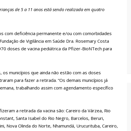
preços, diz ministro
ianças de 5 a 11 anos está sendo realizada em quatro
ontra crianças
o em idioma indígena
anos com deficiência permanente e/ou com comorbidades
nta-feira, 18/5
undação de Vigilância em Saúde Dra. Rosemary Costa
do para atender crianças e adolescentes vítimas de violência
0.970 doses de vacina pediátrica da Pfizer-BioNTech para
e prevenção e tratamento adequado da doença
uste salarial de 25%
, os municípios que ainda não estão com as doses
rinos da Troup Caprichoso e Corpo de Dança Caprichoso (CDC)
traram para fazer a retirada. “Os demais municípios já
 de Manaus
 semana, trabalhando assim com agendamento específico
 em 3 trimestres
como se sentiu
zeram a retirada da vacina são: Careiro da Várzea, Rio
Não houve traição”
onstant, Santa Isabel do Rio Negro, Barcelos, Beruri,
ro no interior de SP
rini, Nova Olinda do Norte, Nhamundá, Urucurituba, Careiro,