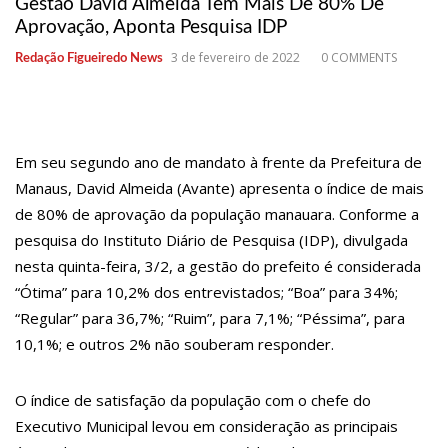
Gestão David Almeida Tem Mais De 80% De
10:26
Estado Unidos estão furiosos com o retorno da Síria ao mundo
Aprovação, Aponta Pesquisa IDP
árabe e ameaçam aliados
3 de fevereiro de 2022
0 COMMENTS
Redação Figueiredo News
10:11
Homem é executado a tiros dentro da própria residência em
Manaus
10:00
Linha Direta exibe vídeo com o corpo do menino Henry Borel
Em seu segundo ano de mandato à frente da Prefeitura de
15:34
Faustão deixa Band após 1 ano e meio na emissora
Manaus, David Almeida (Avante) apresenta o índice de mais
de 80% de aprovação da população manauara. Conforme a
12:49
Padrasto é pego assinando OnlyFans de enteada: “Me via
pesquisa do Instituto Diário de Pesquisa (IDP), divulgada
fazendo sexo”
nesta quinta-feira, 3/2, a gestão do prefeito é considerada
12:24
Vídeo de Zezé di Camargo desafinando viraliza e fãs
“Ótima” para 10,2% dos entrevistados; “Boa” para 34%;
lamentam: “Luto”
“Regular” para 36,7%; “Ruim”, para 7,1%; “Péssima”, para
10,1%; e outros 2% não souberam responder.
11:43
Postos serão fiscalizados para garantir queda nos preços, diz
ministro
O índice de satisfação da população com o chefe do
11:24
Campanha intensifica combate à violência sexual contra
Executivo Municipal levou em consideração as principais