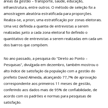
áreas da gestão – transporte, saúde, educação,
crianças
infraestrutura, entre outros. O método de seleção foi a
11:10
Constituição e Lei Maria da Penha ganham tradução em idioma
amostragem aleatória estratificada para proporções.
indígena
Realiza-se, a priori, uma estratificação por zonas eleitorais.
11:04
Uma vez definida a quantia de entrevistas a serem
Sine Manaus oferta 167 vagas de emprego nesta quinta-feira,
realizadas junto a cada zona eleitoral foi definido o
18/5
quantitativo de entrevistas a serem realizadas em cada um
10:49
Wilson Lima anuncia implantação de centro integrado para
dos bairros que compõem.
atender crianças e adolescentes vítimas de violência
No ano passado, a pesquisa do “Direto ao Ponto –
13:24
Dia Mundial da Hipertensão: SES-AM orienta sobre prevenção
Pesquisas”, divulgada em dezembro, também mostrou o
e tratamento adequado da doença
alto índice de satisfação da população com a gestão do
13:19
Professores do AM entram em greve e cobram reajuste
prefeito David Almeida, alcançando 77,7% de aprovação
salarial de 25%
correspondente aos primeiros 11 meses de gestão,
conferindo aos dados mais de 95% de confiabilidade, de
13:14
Boi Caprichoso lança vídeos gravados pelos dançarinos da
acordo com os padrões e normas para pesquisas de
Troup Caprichoso e Corpo de Dança Caprichoso (CDC)
satisfação.
13:07
Greve de ônibus é suspensa a pedido do prefeito de Manaus