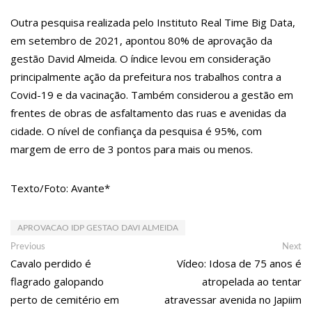
Outra pesquisa realizada pelo Instituto Real Time Big Data,
12:55
PIB do Japão registra crescimento pela primeira vez em 3
em setembro de 2021, apontou 80% de aprovação da
trimestres
gestão David Almeida. O índice levou em consideração
12:49
Anitta diz que ficou dez meses sem sexo e revela como se
principalmente ação da prefeitura nos trabalhos contra a
sentiu
Covid-19 e da vacinação. Também considerou a gestão em
frentes de obras de asfaltamento das ruas e avenidas da
12:37
Agenor Tupinambá fala sobre namoro com Lucas: “Não houve
cidade. O nível de confiança da pesquisa é 95%, com
traição”
margem de erro de 3 pontos para mais ou menos.
12:23
Influenciadora e ex são encontrados mortos em carro no
Texto/Foto: Avante*
interior de SP
14:56
Vídeo: Reação de Ana Clara após não pegar buquê em
APROVACAO IDP GESTAO DAVI ALMEIDA
casamento viraliza: “Filho da put*! Nojento!”
Navegação
Previous
Ne
Previous
Next
14:52
Procon-AM orienta população que Lei do Troco é válida e deve
post:
po
Cavalo perdido é
Vídeo: Idosa de 75 anos é
de
flagrado galopando
atropelada ao tentar
ser respeitada
Post
perto de cemitério em
atravessar avenida no Japiim
11:59
Empresário ‘Passarão’, dono do porto Chibatão, morre em São