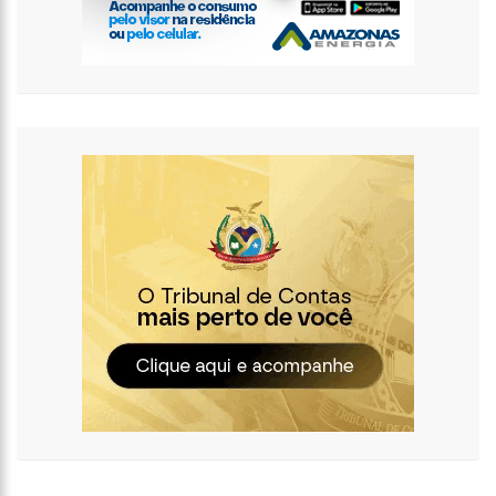
internautas especulam volta do casal
13:01
Prefeito inaugura Casa de Praia e enfatiza investimentos no
turismo
12:42
Em Viena, Wilson Lima conhece exitoso sistema de
tratamento de esgoto e diz que solução europeia pode ajudar
Amazonas
12:34
Os Corpos cobrem as ruas da capital do Sudão, e o cheiro de
morte invade hospitais do país
10:36
CAPIVARA FILÓ GANHA MÚSICA ESCRITA POR MARINHO BELLO;
VEJA VÍDEO
12:50
VÍDEO: Suspeitos de tráfico de drogas são capturados dentro
de bueiro em Manaus
12:33
Kim Kardashian compartilha encontro com “gata milionária”
do estilista Karl Lagerfeld
12:03
Putin assina decreto e abre caminho para deportação de
pessoas de regiões ocupadas na Ucrânia
11:52
Ex-mulher de Daniel Alves se muda com os filhos do jogador
para Barcelona
11:45
Idoso retoma emprego em banco 59 anos após ser preso
pela ditadura
11:39
Corpo de ganhador de loteria é encontrado concretado após