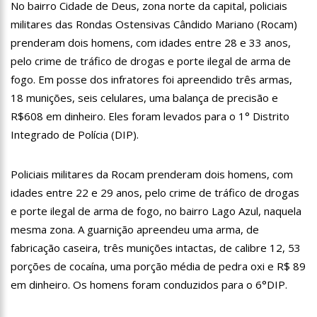
No bairro Cidade de Deus, zona norte da capital, policiais
11:28
Casal é surpreendido com gravidez de sêxtuplos e pai ‘passa
mal’
militares das Rondas Ostensivas Cândido Mariano (Rocam)
prenderam dois homens, com idades entre 28 e 33 anos,
11:22
UEA e Sejusc lançam cursos de capacitação para
atendimento a Pessoas com Deficiência
pelo crime de tráfico de drogas e porte ilegal de arma de
11:09
Bruna Biancardi ganha mimo de R$ 820 de Neymar: ‘Se fez
fogo. Em posse dos infratores foi apreendido três armas,
presente mesmo distante’
18 munições, seis celulares, uma balança de precisão e
14:30
Wilson Lima entrega Caimi Ada Rodrigues Viana revitalizado
R$608 em dinheiro. Eles foram levados para o 1° Distrito
à população idosa da zona oeste
Integrado de Polícia (DIP).
14:25
Confira quais bairros de Manaus ficarão sem energia nesta
segunda-feira (15)
14:17
Motoristas de aplicativo entram em greve em todo o Brasil
Policiais militares da Rocam prenderam dois homens, com
idades entre 22 e 29 anos, pelo crime de tráfico de drogas
14:10
Após matar colegas, policial grava vídeo: “Te vejo no inferno”;
e porte ilegal de arma de fogo, no bairro Lago Azul, naquela
assista
mesma zona. A guarnição apreendeu uma arma, de
13:52
Jovem sofre queimaduras de 1º grau no rosto após celular
explodir
fabricação caseira, três munições intactas, de calibre 12, 53
13:35
Mulher morre atropelada a caminho do trabalho em Manaus
porções de cocaína, uma porção média de pedra oxi e R$ 89
em dinheiro. Os homens foram conduzidos para o 6°DIP.
13:05
Cultura Manaus: 21ª Semana Nacional de Museus conta com
vasta programação em nove espaços culturais