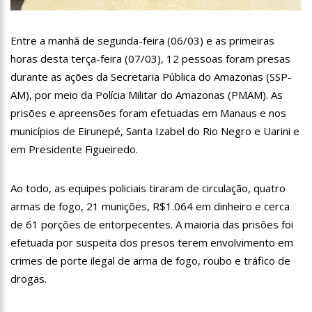
13:07
Greve de ônibus é suspensa a pedido do prefeito de
Manaus
Entre a manhã de segunda-feira (06/03) e as primeiras
12:55
PIB do Japão registra crescimento pela primeira vez em 3
trimestres
horas desta terça-feira (07/03), 12 pessoas foram presas
12:49
Anitta diz que ficou dez meses sem sexo e revela como se
durante as ações da Secretaria Pública do Amazonas (SSP-
sentiu
AM), por meio da Polícia Militar do Amazonas (PMAM). As
12:37
Agenor Tupinambá fala sobre namoro com Lucas: “Não
prisões e apreensões foram efetuadas em Manaus e nos
houve traição”
municípios de Eirunepé, Santa Izabel do Rio Negro e Uarini e
12:23
Influenciadora e ex são encontrados mortos em carro no
interior de SP
em Presidente Figueiredo.
14:56
Vídeo: Reação de Ana Clara após não pegar buquê em
casamento viraliza: “Filho da put*! Nojento!”
Ao todo, as equipes policiais tiraram de circulação, quatro
14:52
Procon-AM orienta população que Lei do Troco é válida e
armas de fogo, 21 munições, R$1.064 em dinheiro e cerca
deve ser respeitada
de 61 porções de entorpecentes. A maioria das prisões foi
11:59
Empresário ‘Passarão’, dono do porto Chibatão, morre em
São Paulo
efetuada por suspeita dos presos terem envolvimento em
11:52
Petrobras anuncia nova política de preços de combustíveis
crimes de porte ilegal de arma de fogo, roubo e tráfico de
drogas.
11:36
Acusado de divulgar fotos de corpo de Marília Mendonça e
de outros artistas mortos vira réu