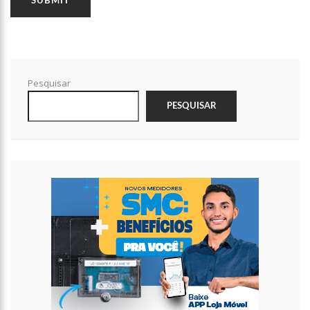
12:14
Prefeitura fecha cratera de 2,5 metros de profundidade na
Torquato Tapajós
12:08
Irmão de Shakira troca socos com Piqué para defender a
cantora
12:01
Cachorra foge de casa, caminha 16 km até abrigo em que
Pesquisar
viveu e toca a campainha
PESQUISAR
11:54
Com queda da Vale e Petrobras, Bolsa recua 2% em volta do
feriado
11:40
Noivo de Maíra Cardi sobre submissão: “Importante para
relacionamentos”
11:14
Capela é invadida e pichada com frases terraplanistas em SP
13:30
Pastor é processado por ‘terrorismo’ após jejum mortal de
fiéis
13:26
Prazo para recadastrar armas de fogo no sistema da PF
termina nesta quarta
13:22
Yasmin Brunet reclama da vida de solteira: “Não é para mim”
13:16
Whindersson Nunes e Luísa Sonza se reaproximam e