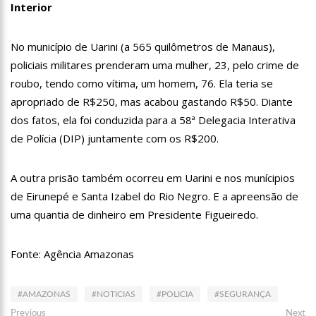
Interior
12:57
Agenor Tupinambá tem primeiro encontro com namorado
após um ano de relacionamento a distância
13:03
Prefeitura de Manaus realiza 1ª Feira Folclórica no Centro
No município de Uarini (a 565 quilômetros de Manaus),
Cultural Povos da Amazônia
policiais militares prenderam uma mulher, 23, pelo crime de
12:56
OMS declara fim da emergência em saúde por mpox
roubo, tendo como vítima, um homem, 76. Ela teria se
apropriado de R$250, mas acabou gastando R$50. Diante
12:45
Fornecedores entram com pedido de falência das lojas
dos fatos, ela foi conduzida para a 58ª Delegacia Interativa
Marisa
de Polícia (DIP) juntamente com os R$200.
11:19
Secretaria de Fazenda alerta para golpes com pagamento
falso de IPVA por Pix
10:58
Idosa comemora 107 anos com festa temática da Barbie e
A outra prisão também ocorreu em Uarini e nos munícipios
encanta web
de Eirunepé e Santa Izabel do Rio Negro. E a apreensão de
10:43
Bolsonaro virá a Manaus ainda este ano para fortalecer pré-
uma quantia de dinheiro em Presidente Figueiredo.
candidatura de coronel Menezes à Prefeitura de Manaus em 2024
10:26
Ex-noivo de Marília Mendonça choca fãs com homenagem a
ela em seu casamento
Fonte: Agência Amazonas
10:15
Aos 43 anos, mulher com deficiência contrata jovem para
fazer sexo pela primeira vez
#AMAZONAS
#NOTICIAS
#POLICIA
#SEGURANÇA
12:56
Virginia Fonseca mente sobre avião e Zé Felipe enfrenta
crise na carreira
Navegação
Previous
Ne
Previous
Next