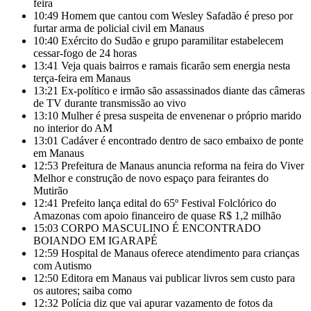
feira
10:49
Homem que cantou com Wesley Safadão é preso por
furtar arma de policial civil em Manaus
10:40
Exército do Sudão e grupo paramilitar estabelecem
cessar-fogo de 24 horas
13:41
Veja quais bairros e ramais ficarão sem energia nesta
terça-feira em Manaus
13:21
Ex-político e irmão são assassinados diante das câmeras
de TV durante transmissão ao vivo
13:10
Mulher é presa suspeita de envenenar o próprio marido
no interior do AM
13:01
Cadáver é encontrado dentro de saco embaixo de ponte
em Manaus
12:53
Prefeitura de Manaus anuncia reforma na feira do Viver
Melhor e construção de novo espaço para feirantes do
Mutirão
12:41
Prefeito lança edital do 65º Festival Folclórico do
Amazonas com apoio financeiro de quase R$ 1,2 milhão
15:03
CORPO MASCULINO É ENCONTRADO
BOIANDO EM IGARAPÉ
12:59
Hospital de Manaus oferece atendimento para crianças
com Autismo
12:50
Editora em Manaus vai publicar livros sem custo para
os autores; saiba como
12:32
Polícia diz que vai apurar vazamento de fotos da