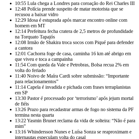
10:55
Lula chega a Londres para coroação do Rei Charles III
12:48
Polícia prende suspeito de matar motorista que se
recusou a baixar vidro
12:29
Idosa é estuprada após marcar encontro online com
homem em MT
12:14
Prefeitura fecha cratera de 2,5 metros de profundidade
na Torquato Tapajós
12:08
Irmão de Shakira troca socos com Piqué para defender
a cantora
12:01
Cachorra foge de casa, caminha 16 km até abrigo em
que viveu e toca a campainha
11:54
Com queda da Vale e Petrobras, Bolsa recua 2% em
volta do feriado
11:40
Noivo de Maíra Cardi sobre submissão: “Importante
para relacionamentos”
11:14
Capela é invadida e pichada com frases terraplanistas
em SP
13:30
Pastor é processado por ‘terrorismo’ após jejum mortal
de fiéis
13:26
Prazo para recadastrar armas de fogo no sistema da PF
termina nesta quarta
13:22
Yasmin Brunet reclama da vida de solteira: “Não é para
mim”
13:16
Whindersson Nunes e Luísa Sonza se reaproximam e
internautas especulam volta do casal