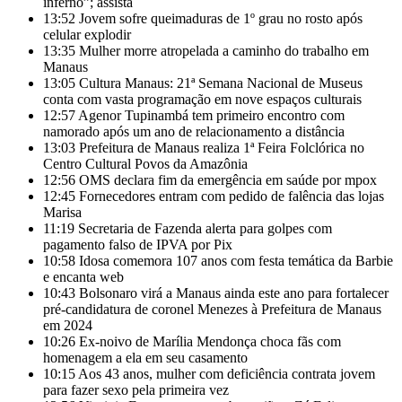
inferno”; assista
13:52
Jovem sofre queimaduras de 1º grau no rosto após
celular explodir
13:35
Mulher morre atropelada a caminho do trabalho em
Manaus
13:05
Cultura Manaus: 21ª Semana Nacional de Museus
conta com vasta programação em nove espaços culturais
12:57
Agenor Tupinambá tem primeiro encontro com
namorado após um ano de relacionamento a distância
13:03
Prefeitura de Manaus realiza 1ª Feira Folclórica no
Centro Cultural Povos da Amazônia
12:56
OMS declara fim da emergência em saúde por mpox
12:45
Fornecedores entram com pedido de falência das lojas
Marisa
11:19
Secretaria de Fazenda alerta para golpes com
pagamento falso de IPVA por Pix
10:58
Idosa comemora 107 anos com festa temática da Barbie
e encanta web
10:43
Bolsonaro virá a Manaus ainda este ano para fortalecer
pré-candidatura de coronel Menezes à Prefeitura de Manaus
em 2024
10:26
Ex-noivo de Marília Mendonça choca fãs com
homenagem a ela em seu casamento
10:15
Aos 43 anos, mulher com deficiência contrata jovem
para fazer sexo pela primeira vez