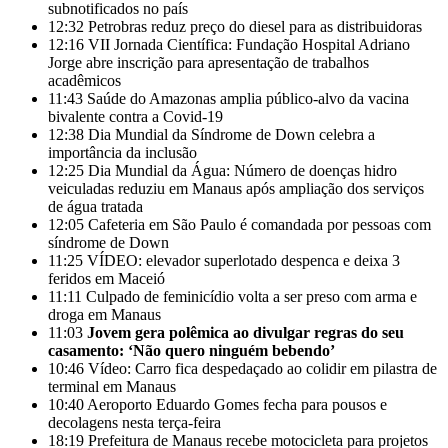
subnotificados no país
12:32
Petrobras reduz preço do diesel para as distribuidoras
12:16
VII Jornada Científica: Fundação Hospital Adriano
Jorge abre inscrição para apresentação de trabalhos
acadêmicos
11:43
Saúde do Amazonas amplia público-alvo da vacina
bivalente contra a Covid-19
12:38
Dia Mundial da Síndrome de Down celebra a
importância da inclusão
12:25
Dia Mundial da Água: Número de doenças hidro
veiculadas reduziu em Manaus após ampliação dos serviços
de água tratada
12:05
Cafeteria em São Paulo é comandada por pessoas com
síndrome de Down
11:25
VÍDEO: elevador superlotado despenca e deixa 3
feridos em Maceió
11:11
Culpado de feminicídio volta a ser preso com arma e
droga em Manaus
11:03
Jovem gera polêmica ao divulgar regras do seu
casamento: ‘Não quero ninguém bebendo’
10:46
Vídeo: Carro fica despedaçado ao colidir em pilastra de
terminal em Manaus
10:40
Aeroporto Eduardo Gomes fecha para pousos e
decolagens nesta terça-feira
18:19
Prefeitura de Manaus recebe motocicleta para projetos