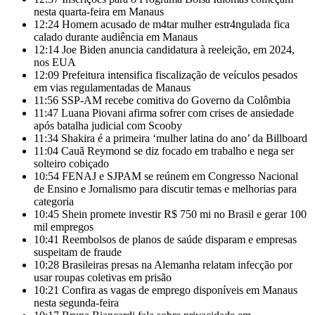
nesta quarta-feira em Manaus
12:24
Homem acusado de m4tar mulher estr4ngulada fica
calado durante audiência em Manaus
12:14
Joe Biden anuncia candidatura à reeleição, em 2024,
nos EUA
12:09
Prefeitura intensifica fiscalização de veículos pesados
em vias regulamentadas de Manaus
11:56
SSP-AM recebe comitiva do Governo da Colômbia
11:47
Luana Piovani afirma sofrer com crises de ansiedade
após batalha judicial com Scooby
11:34
Shakira é a primeira ‘mulher latina do ano’ da Billboard
11:04
Cauã Reymond se diz focado em trabalho e nega ser
solteiro cobiçado
10:54
FENAJ e SJPAM se reúnem em Congresso Nacional
de Ensino e Jornalismo para discutir temas e melhorias para
categoria
10:45
Shein promete investir R$ 750 mi no Brasil e gerar 100
mil empregos
10:41
Reembolsos de planos de saúde disparam e empresas
suspeitam de fraude
10:28
Brasileiras presas na Alemanha relatam infecção por
usar roupas coletivas em prisão
10:21
Confira as vagas de emprego disponíveis em Manaus
nesta segunda-feira