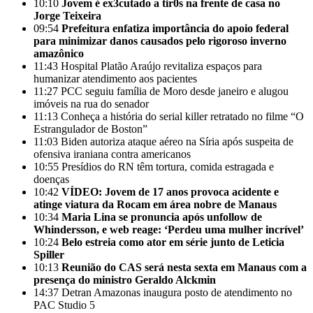
10:10
Jovem é ex3cutado a tir0s na frente de casa no
Jorge Teixeira
09:54
Prefeitura enfatiza importância do apoio federal
para minimizar danos causados pelo rigoroso inverno
amazônico
11:43
Hospital Platão Araújo revitaliza espaços para
humanizar atendimento aos pacientes
11:27
PCC seguiu família de Moro desde janeiro e alugou
imóveis na rua do senador
11:13
Conheça a história do serial killer retratado no filme “O
Estrangulador de Boston”
11:03
Biden autoriza ataque aéreo na Síria após suspeita de
ofensiva iraniana contra americanos
10:55
Presídios do RN têm tortura, comida estragada e
doenças
10:42
VÍDEO: Jovem de 17 anos provoca acidente e
atinge viatura da Rocam em área nobre de Manaus
10:34
Maria Lina se pronuncia após unfollow de
Whindersson, e web reage: ‘Perdeu uma mulher incrível’
10:24
Belo estreia como ator em série junto de Leticia
Spiller
10:13
Reunião do CAS será nesta sexta em Manaus com a
presença do ministro Geraldo Alckmin
14:37
Detran Amazonas inaugura posto de atendimento no
PAC Studio 5