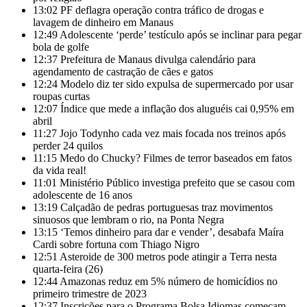
13:02
PF deflagra operação contra tráfico de drogas e
lavagem de dinheiro em Manaus
12:49
Adolescente ‘perde’ testículo após se inclinar para pegar
bola de golfe
12:37
Prefeitura de Manaus divulga calendário para
agendamento de castração de cães e gatos
12:24
Modelo diz ter sido expulsa de supermercado por usar
roupas curtas
12:07
Índice que mede a inflação dos aluguéis cai 0,95% em
abril
11:27
Jojo Todynho cada vez mais focada nos treinos após
perder 24 quilos
11:15
Medo do Chucky? Filmes de terror baseados em fatos
da vida real!
11:01
Ministério Público investiga prefeito que se casou com
adolescente de 16 anos
13:19
Calçadão de pedras portuguesas traz movimentos
sinuosos que lembram o rio, na Ponta Negra
13:15
‘Temos dinheiro para dar e vender’, desabafa Maíra
Cardi sobre fortuna com Thiago Nigro
12:51
Asteroide de 300 metros pode atingir a Terra nesta
quarta-feira (26)
12:44
Amazonas reduz em 5% número de homicídios no
primeiro trimestre de 2023
12:37
Inscrições para o Programa Bolsa Idiomas começam