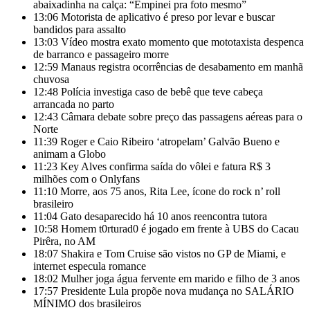
abaixadinha na calça: “Empinei pra foto mesmo”
13:06
Motorista de aplicativo é preso por levar e buscar
bandidos para assalto
13:03
Vídeo mostra exato momento que mototaxista despenca
de barranco e passageiro morre
12:59
Manaus registra ocorrências de desabamento em manhã
chuvosa
12:48
Polícia investiga caso de bebê que teve cabeça
arrancada no parto
12:43
Câmara debate sobre preço das passagens aéreas para o
Norte
11:39
Roger e Caio Ribeiro ‘atropelam’ Galvão Bueno e
animam a Globo
11:23
Key Alves confirma saída do vôlei e fatura R$ 3
milhões com o Onlyfans
11:10
Morre, aos 75 anos, Rita Lee, ícone do rock n’ roll
brasileiro
11:04
Gato desaparecido há 10 anos reencontra tutora
10:58
Homem t0rturad0 é jogado em frente à UBS do Cacau
Pirêra, no AM
18:07
Shakira e Tom Cruise são vistos no GP de Miami, e
internet especula romance
18:02
Mulher joga água fervente em marido e filho de 3 anos
17:57
Presidente Lula propõe nova mudança no SALÁRIO
MÍNIMO dos brasileiros