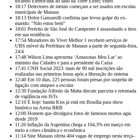
tocando EletroFunk ao lado da Torre Eiffel; vídeo
18:17
Detectores de metais começam a ser usados em escolas
municipais de Manaus
18:13
Helen Ganzarolli confirma que levou golpe do ex-
marido: “Não estou bem”
18:01
Prefeito de São José do Campestre é assassinado a tiros
em sua residência.
17:54
Moradores do Viver Melhor 1 recebem serviços de
UBS móvel da Prefeitura de Manaus a partir de segunda-feira,
24/4
17:48
Wilson Lima apresenta ‘Amazonas Meu Lar’ ao
ministro das Cidades e para a presidente da Caixa
17:41
CNH Social 2023: mais de 90 mil inscrições são
realizadas nas primeiras horas após a liberação do sistema
12:40
Em 10 dias, 225 pessoas foram presas por suspeita de
ligação com ataques a escolas
12:30
Fundação Alfredo da Matta discute parceria e retomada
de vigilância em ISTs
12:10
É hoje: banda Kiss já está em Brasília para show
histórico na Arena BRB
12:00
Homem que divulgava fotos de famosos mortos agia
desde 2019
11:26
Inflação da Argentina chega a 104,3% em março em
meio a crises climática e econômica
11:14
Sine Manaus oferta 404 vagas de emprego nesta terça-