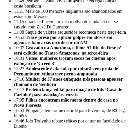
11:48
Petrobras avalia novos projetos de energia eólica na
costa brasileira
11:21
Mais de 100 menores migrantes são abandonados em
estrada no México
11:15
Graciele Lacerda revela motivo de ainda não ter se
casado com Zezé Di Camargo
11:08
Saque de valores esquecidos recomeça nesta terça-feira
10:53
Trio é preso por aplicar golpes em idosos em
agências bancárias no interior do AM
10:37
Gravado na Amazônia, o filme ‘O Rio do Desejo’
será exibido no Teatro Amazonas, na terça-feira
10:31
Vídeo: mulheres trocam socos no cinema após
exibição de ‘Creed 3’
17:23
Adolescente é atacado por tubarão em praia de
Pernambuco; vítima teve perna amputada
17:16
Mulher de 37 anos esfaqueia três pessoas após ser
chamada de ‘senhora’
17:12
Prefeito lança edital para doação de kits ‘Casa de
Farinha’ para associações rurais
17:05
Filhas encontram mãe morta dentro de casa no
Nova Floresta
16:51
Poupança tem saque recorde para fevereiro, de R$ 11,5
bilhões
16:46
Jojo Todynho rebate críticas por entrar na faculdade de
Direito