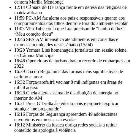
cantora Marília Mendonça
12:14
Câmara do DF lança frente em defesa das religiões de
matriz africana
11:59
PC-AM faz alerta aos pais e responsáveis quanto aos
comportamentos dos filhos dentro e fora do ambiente escolar
11:03
Viih Tube conta que Lua precisou de “banho de luz”:
“Meu coração doeu”
10:46
SES-AM intensifica atendimentos em consultas e
exames em unidades neste sábado (15/04)
10:28
Yomara Lins homenageia jornalistas em sessão solene
na Câmara Municipal
16:46
Operadoras de turismo batem recorde de embarques em
2022
16:39
Dia do Beijo: uma das formas mais significativas de
carinho e amor
16:32
Força-tarefa irá vacinar 8 mil indígenas em áreas de
difícil acesso
16:28
Cheia altera sistema de distribuição de energia no
interior do AM
16:21
Preta Gil volta às redes sociais e promete explicar
sumiço: ‘me preparando’
16:16
Forças de Segurança apreendem 49 adolescentes
envolvidos em ameaças a escolas
16:12
Ministério da justiça obriga redes sociais a retirar
conteúdo de apologia à violência