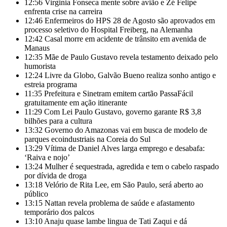
12:56
Virginia Fonseca mente sobre avião e Zé Felipe
enfrenta crise na carreira
12:46
Enfermeiros do HPS 28 de Agosto são aprovados em
processo seletivo do Hospital Freiberg, na Alemanha
12:42
Casal morre em acidente de trânsito em avenida de
Manaus
12:35
Mãe de Paulo Gustavo revela testamento deixado pelo
humorista
12:24
Livre da Globo, Galvão Bueno realiza sonho antigo e
estreia programa
11:35
Prefeitura e Sinetram emitem cartão PassaFácil
gratuitamente em ação itinerante
11:29
Com Lei Paulo Gustavo, governo garante R$ 3,8
bilhões para a cultura
13:32
Governo do Amazonas vai em busca de modelo de
parques ecoindustriais na Coreia do Sul
13:29
Vítima de Daniel Alves larga emprego e desabafa:
‘Raiva e nojo’
13:24
Mulher é sequestrada, agredida e tem o cabelo raspado
por dívida de droga
13:18
Velório de Rita Lee, em São Paulo, será aberto ao
público
13:15
Nattan revela problema de saúde e afastamento
temporário dos palcos
13:10
Anaju quase lambe lingua de Tati Zaqui e dá