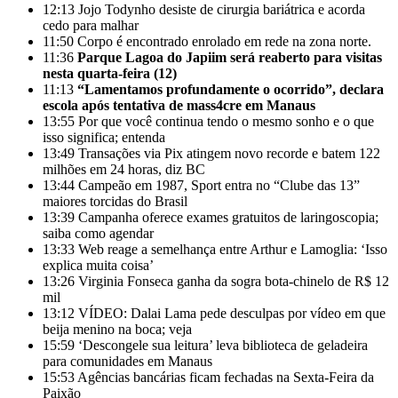
12:13
Jojo Todynho desiste de cirurgia bariátrica e acorda
cedo para malhar
11:50
Corpo é encontrado enrolado em rede na zona norte.
11:36
Parque Lagoa do Japiim será reaberto para visitas
nesta quarta-feira (12)
11:13
“Lamentamos profundamente o ocorrido”, declara
escola após tentativa de mass4cre em Manaus
13:55
Por que você continua tendo o mesmo sonho e o que
isso significa; entenda
13:49
Transações via Pix atingem novo recorde e batem 122
milhões em 24 horas, diz BC
13:44
Campeão em 1987, Sport entra no “Clube das 13”
maiores torcidas do Brasil
13:39
Campanha oferece exames gratuitos de laringoscopia;
saiba como agendar
13:33
Web reage a semelhança entre Arthur e Lamoglia: ‘Isso
explica muita coisa’
13:26
Virginia Fonseca ganha da sogra bota-chinelo de R$ 12
mil
13:12
VÍDEO: Dalai Lama pede desculpas por vídeo em que
beija menino na boca; veja
15:59
‘Descongele sua leitura’ leva biblioteca de geladeira
para comunidades em Manaus
15:53
Agências bancárias ficam fechadas na Sexta-Feira da
Paixão