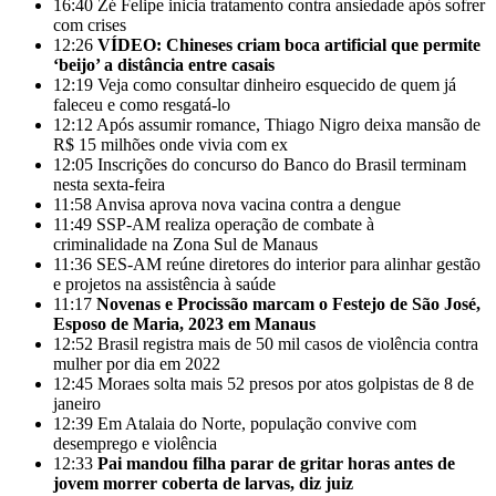
16:40
Zé Felipe inicia tratamento contra ansiedade após sofrer
com crises
12:26
VÍDEO: Chineses criam boca artificial que permite
‘beijo’ a distância entre casais
12:19
Veja como consultar dinheiro esquecido de quem já
faleceu e como resgatá-lo
12:12
Após assumir romance, Thiago Nigro deixa mansão de
R$ 15 milhões onde vivia com ex
12:05
Inscrições do concurso do Banco do Brasil terminam
nesta sexta-feira
11:58
Anvisa aprova nova vacina contra a dengue
11:49
SSP-AM realiza operação de combate à
criminalidade na Zona Sul de Manaus
11:36
SES-AM reúne diretores do interior para alinhar gestão
e projetos na assistência à saúde
11:17
Novenas e Procissão marcam o Festejo de São José,
Esposo de Maria, 2023 em Manaus
12:52
Brasil registra mais de 50 mil casos de violência contra
mulher por dia em 2022
12:45
Moraes solta mais 52 presos por atos golpistas de 8 de
janeiro
12:39
Em Atalaia do Norte, população convive com
desemprego e violência
12:33
Pai mandou filha parar de gritar horas antes de
jovem morrer coberta de larvas, diz juiz