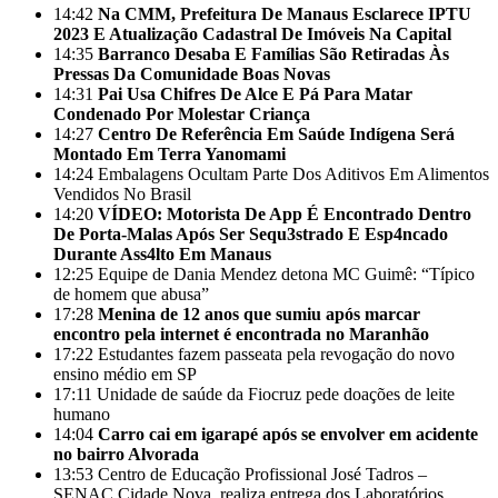
14:42
Na CMM, Prefeitura De Manaus Esclarece IPTU
2023 E Atualização Cadastral De Imóveis Na Capital
14:35
Barranco Desaba E Famílias São Retiradas Às
Pressas Da Comunidade Boas Novas
14:31
Pai Usa Chifres De Alce E Pá Para Matar
Condenado Por Molestar Criança
14:27
Centro De Referência Em Saúde Indígena Será
Montado Em Terra Yanomami
14:24
Embalagens Ocultam Parte Dos Aditivos Em Alimentos
Vendidos No Brasil
14:20
VÍDEO: Motorista De App É Encontrado Dentro
De Porta-Malas Após Ser Sequ3strado E Esp4ncado
Durante Ass4lto Em Manaus
12:25
Equipe de Dania Mendez detona MC Guimê: “Típico
de homem que abusa”
17:28
Menina de 12 anos que sumiu após marcar
encontro pela internet é encontrada no Maranhão
17:22
Estudantes fazem passeata pela revogação do novo
ensino médio em SP
17:11
Unidade de saúde da Fiocruz pede doações de leite
humano
14:04
Carro cai em igarapé após se envolver em acidente
no bairro Alvorada
13:53
Centro de Educação Profissional José Tadros –
SENAC Cidade Nova, realiza entrega dos Laboratórios