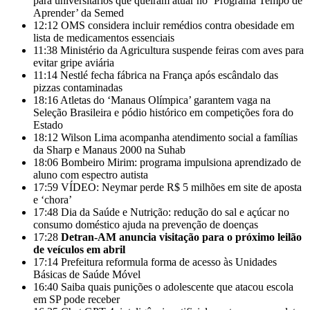
para universitários que queiram atuar no ‘Programa Tempo de
Aprender’ da Semed
12:12
OMS considera incluir remédios contra obesidade em
lista de medicamentos essenciais
11:38
Ministério da Agricultura suspende feiras com aves para
evitar gripe aviária
11:14
Nestlé fecha fábrica na França após escândalo das
pizzas contaminadas
18:16
Atletas do ‘Manaus Olímpica’ garantem vaga na
Seleção Brasileira e pódio histórico em competições fora do
Estado
18:12
Wilson Lima acompanha atendimento social a famílias
da Sharp e Manaus 2000 na Suhab
18:06
Bombeiro Mirim: programa impulsiona aprendizado de
aluno com espectro autista
17:59
VÍDEO: Neymar perde R$ 5 milhões em site de aposta
e ‘chora’
17:48
Dia da Saúde e Nutrição: redução do sal e açúcar no
consumo doméstico ajuda na prevenção de doenças
17:28
Detran-AM anuncia visitação para o próximo leilão
de veículos em abril
17:14
Prefeitura reformula forma de acesso às Unidades
Básicas de Saúde Móvel
16:40
Saiba quais punições o adolescente que atacou escola
em SP pode receber