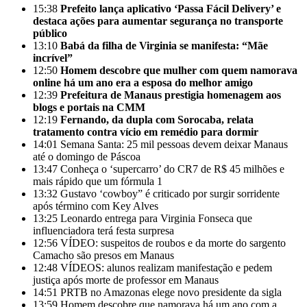
15:38
Prefeito lança aplicativo ‘Passa Fácil Delivery’ e
destaca ações para aumentar segurança no transporte
público
13:10
Babá da filha de Virginia se manifesta: “Mãe
incrível”
12:50
Homem descobre que mulher com quem namorava
online há um ano era a esposa do melhor amigo
12:39
Prefeitura de Manaus prestigia homenagem aos
blogs e portais na CMM
12:19
Fernando, da dupla com Sorocaba, relata
tratamento contra vício em remédio para dormir
14:01
Semana Santa: 25 mil pessoas devem deixar Manaus
até o domingo de Páscoa
13:47
Conheça o ‘supercarro’ do CR7 de R$ 45 milhões e
mais rápido que um fórmula 1
13:32
Gustavo ‘cowboy” é criticado por surgir sorridente
após término com Key Alves
13:25
Leonardo entrega para Virginia Fonseca que
influenciadora terá festa surpresa
12:56
VÍDEO: suspeitos de roubos e da morte do sargento
Camacho são presos em Manaus
12:48
VÍDEOS: alunos realizam manifestação e pedem
justiça após morte de professor em Manaus
14:51
PRTB no Amazonas elege novo presidente da sigla
13:59
Homem descobre que namorava há um ano com a