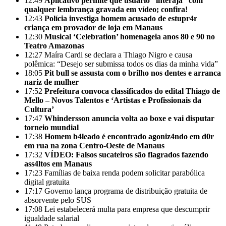
12:49
Aplicativo permite que usuário “interaja” com
qualquer lembrança gravada em vídeo; confira!
12:43
Polícia investiga homem acusado de estupr4r
criança em provador de loja em Manaus
12:30
Musical ‘Celebration’ homenageia anos 80 e 90 no
Teatro Amazonas
12:27
Maíra Cardi se declara a Thiago Nigro e causa
polêmica: “Desejo ser submissa todos os dias da minha vida”
18:05
Pit bull se assusta com o brilho nos dentes e arranca
nariz de mulher
17:52
Prefeitura convoca classificados do edital Thiago de
Mello – Novos Talentos e ‘Artistas e Profissionais da
Cultura’
17:47
Whindersson anuncia volta ao boxe e vai disputar
torneio mundial
17:38
Homem b4leado é encontrado agoniz4ndo em d0r
em rua na zona Centro-Oeste de Manaus
17:32
VÍDEO: Falsos sucateiros são flagrados fazendo
ass4ltos em Manaus
17:23
Famílias de baixa renda podem solicitar parabólica
digital gratuita
17:17
Governo lança programa de distribuição gratuita de
absorvente pelo SUS
17:08
Lei estabelecerá multa para empresa que descumprir
igualdade salarial