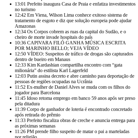
13:01
Prefeito inaugura Casa de Praia e enfatiza investimentos
no turismo
12:42
Em Viena, Wilson Lima conhece exitoso sistema de
tratamento de esgoto e diz que solução europeia pode ajudar
Amazonas
12:34
Os Corpos cobrem as ruas da capital do Sudão, e o
cheiro de morte invade hospitais do país
10:36
CAPIVARA FILÓ GANHA MÚSICA ESCRITA
POR MARINHO BELLO; VEJA VÍDEO
12:50
VÍDEO: Suspeitos de tráfico de drogas são capturados
dentro de bueiro em Manaus
12:33
Kim Kardashian compartilha encontro com “gata
milionária” do estilista Karl Lagerfeld
12:03
Putin assina decreto e abre caminho para deportação de
pessoas de regiões ocupadas na Ucrânia
11:52
Ex-mulher de Daniel Alves se muda com os filhos do
jogador para Barcelona
11:45
Idoso retoma emprego em banco 59 anos após ser preso
pela ditadura
11:39
Corpo de ganhador de loteria é encontrado concretado
após retirada do prêmio
11:33
Prefeito fiscaliza obras de creche e anuncia entrega para
as próximas semanas
11:26
PM prende filho suspeito de matar o pai a marteladas
por religião