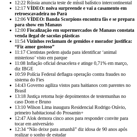
12:22
Rússia anuncia teste de míssil balístico intercontinental
12:17
VÍDEO: noiva surpreende e vai a casamento em
retroescavadeira no Pará
12:06
VÍDEO: Banda Scorpions encontra fãs e se prepara
para show em Manaus
12:00
Fiscalização em supermercados de Manaus constata
venda ilegal de sacolas plásticas
11:54
Vizinhos reclamam de gemidos e morador justifica:
“Fiz amor gostoso”
11:17
Cientistas pedem ajuda para identificar ‘animal
misterioso’ visto em parque
11:08
Inflação oficial desacelera e atinge 0,71% em março,
diz IBGE
10:59
Polícia Federal deflagra operação contra fraudes no
sistema do Fies
14:43
Governo agiliza vistos para haitianos com parentes no
Brasil
13:18
Justiça retoma hoje depoimentos de testemunhas no
caso Dom e Bruno
13:10
Wilson Lima inaugura Residencial Rodrigo Otávio,
primeiro habitacional do Prosamin+
12:47
Alok demora cinco anos para responder convite para
tocar em aniversário
12:34
“Não deixe para amanhã” diz idosa de 90 anos após
realizar o sonho de estudar