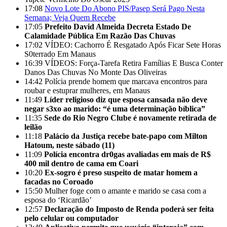
17:08
Novo Lote Do Abono PIS/Pasep Será Pago Nesta
Semana; Veja Quem Recebe
17:05
Prefeito David Almeida Decreta Estado De
Calamidade Pública Em Razão Das Chuvas
17:02
VÍDEO: Cachorro É Resgatado Após Ficar Sete Horas
S0terrado Em Manaus
16:39
VÍDEOS: Força-Tarefa Retira Famílias E Busca Conter
Danos Das Chuvas No Monte Das Oliveiras
14:42
Polícia prende homem que marcava encontros para
roubar e estuprar mulheres, em Manaus
11:49
Líder religioso diz que esposa cansada não deve
negar s3xo ao marido: “é uma determinação bíblica”
11:35
Sede do Rio Negro Clube é novamente retirada de
leilão
11:18
Palácio da Justiça recebe bate-papo com Milton
Hatoum, neste sábado (11)
11:09
Polícia encontra dr0gas avaliadas em mais de R$
400 mil dentro de cama em Coari
10:20
Ex-sogro é preso suspeito de matar homem a
facadas no Coroado
15:50
Mulher foge com o amante e marido se casa com a
esposa do ‘Ricardão’
12:57
Declaração do Imposto de Renda poderá ser feita
pelo celular ou computador