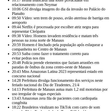
10:17
Bruna Biancardi fala sobre privacidade em
relacionamento com Neymar
10:06
GSI divulga imagens do dia da invasão no Palácio do
Planalto
09:50
Vídeo: sem trem de pouso, avião aterrissa de barriga em
aeroporto
09:44
Netflix é processada por escolher atriz negra para
representar Cleópatra
09:38
Vídeo: Homens invadem residência e matam três
pessoas na zona norte de Manaus
20:59
Homem é linchado pela população após esfaquear a
companheira no Centro de Manaus
20:53
Saiba como fazer o tratamento correto para
evitar pedras nos rins
20:48
Polícia prende elementos que faziam arrastões em
paradas de ônibus da zona centro-oeste de Manaus
20:43
Miss Amazonas Latina 2023 representará estado em
concurso nacional
14:28
Prefeitura divulga funcionamento dos serviços neste
feriado nacional do Dia de Tiradentes, 21/4
14:13
Prefeitura de Manaus autua mais 1,2 mil motoristas por
uso irregular de vagas especiais
13:43
Amazonas zera fila de pacientes com cardiopatia
congênita
18:22
Brasileiros viralizam no TikTok com carro de som