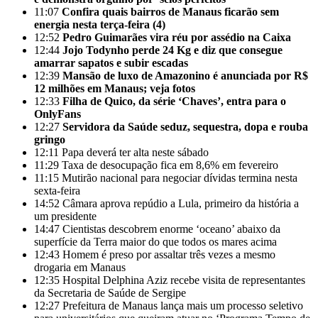
11:07
Confira quais bairros de Manaus ficarão sem
energia nesta terça-feira (4)
12:52
Pedro Guimarães vira réu por assédio na Caixa
12:44
Jojo Todynho perde 24 Kg e diz que consegue
amarrar sapatos e subir escadas
12:39
Mansão de luxo de Amazonino é anunciada por R$
12 milhões em Manaus; veja fotos
12:33
Filha de Quico, da série ‘Chaves’, entra para o
OnlyFans
12:27
Servidora da Saúde seduz, sequestra, dopa e rouba
gringo
12:11
Papa deverá ter alta neste sábado
11:29
Taxa de desocupação fica em 8,6% em fevereiro
11:15
Mutirão nacional para negociar dívidas termina nesta
sexta-feira
14:52
Câmara aprova repúdio a Lula, primeiro da história a
um presidente
14:47
Cientistas descobrem enorme ‘oceano’ abaixo da
superfície da Terra maior do que todos os mares acima
12:43
Homem é preso por assaltar três vezes a mesmo
drogaria em Manaus
12:35
Hospital Delphina Aziz recebe visita de representantes
da Secretaria de Saúde de Sergipe
12:27
Prefeitura de Manaus lança mais um processo seletivo