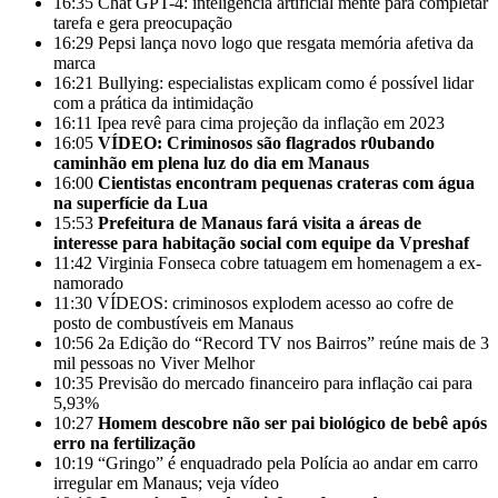
16:35
Chat GPT-4: inteligência artificial mente para completar
tarefa e gera preocupação
16:29
Pepsi lança novo logo que resgata memória afetiva da
marca
16:21
Bullying: especialistas explicam como é possível lidar
com a prática da intimidação
16:11
Ipea revê para cima projeção da inflação em 2023
16:05
VÍDEO: Criminosos são flagrados r0ubando
caminhão em plena luz do dia em Manaus
16:00
Cientistas encontram pequenas crateras com água
na superfície da Lua
15:53
Prefeitura de Manaus fará visita a áreas de
interesse para habitação social com equipe da Vpreshaf
11:42
Virginia Fonseca cobre tatuagem em homenagem a ex-
namorado
11:30
VÍDEOS: criminosos explodem acesso ao cofre de
posto de combustíveis em Manaus
10:56
2a Edição do “Record TV nos Bairros” reúne mais de 3
mil pessoas no Viver Melhor
10:35
Previsão do mercado financeiro para inflação cai para
5,93%
10:27
Homem descobre não ser pai biológico de bebê após
erro na fertilização
10:19
“Gringo” é enquadrado pela Polícia ao andar em carro
irregular em Manaus; veja vídeo