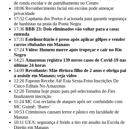
de ronda escolar e de patrulhamento no Centro
18:06
Reconhecimento facial em escolas pode ameaçar
privacidade
17:52
Capitania dos Portos é acionada para garantir segurança
de banhistas na praia da Ponta Negra
17:36
BBB 23: Dois eliminados vão voltar para a casa;
entenda
17:31
Estelionr4tário é preso após aplicar g0lpes e vender
carros r0ubados em Manaus
17:24
Vídeo: Homem morre após tropeçar e cair no Rio
Negro
14:21
Amazonas registra 139 novos casos de Covid-19 nas
últimas 24 horas
14:09
Revoltante: Mãe t0rtura filho de 2 anos e obriga pai
a assistir em Manaus; veja vídeo
12:26
Fapeam Recebe Até Esta Sexta-Feira Inscrições De
Cinco Editais No Amazonas
12:20
Termina hoje prazo para pré-selecionados do Fies
finalizarem inscrição
11:24
MC Gui reclama de ataques após ser confundido com
MC Guimê: ‘Burro’
10:53
Criminosos causam terror e pânico em faculdade de
Manaus
10:11
UEA: segurança é ferido a tiro em assalto na Escola de
Direito em Manaus