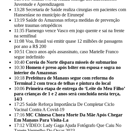
Juventude e Aprendizagem
13:28
Secretaria de Saúde realiza cirurgias em pacientes com
Hanseníase no município de Eirunepé
13:19
Saúde do Amazonas reforça medidas de prevenção
sobre traumas ortopédicos
11:35
Flamengo vence Vasco em jogo quente e sai na frente
na semifinal
11:08
Voa, Brasil vai emitir quase 12 milhões de passagens
por ano a R$ 200
10:51
Cinco anos após assassinato, caso Marielle Franco
segue indefinido
10:40
Coreia do Norte dispara mísseis de submarino
10:30
Homem é preso após b4ter em esposa e sogra no
interior do Amazonas
10:18
Prefeitura de Manaus segue com reforma do
Terminal 2 com troca de telhas e pintura do local
10:06
Primeira etapa de entrega do ‘Leite do Meu Filho’
para crianças de 1 e 2 anos será concluída nesta terça,
14/3
17:25
Saúde Reforça Importância De Completar Ciclo
Vacinal Contra A Covid-19
17:16
MC Chinesa Chora Morte Da Mãe Após Chegar
Em Manaus Para Visita-La
17:12
VÍDEO: Lady Gaga Ajuda Fotógrafo Que Caiu No
Tapete Vermelho Do Oscar 2023