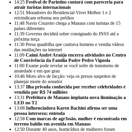
14:25
Festival de Parintins contará com pareceria para
atrair turistas internacionais
12:51
Moradores do Residencial Viver Melhor 1 e 2
reivindicam reforma nos prédios
11:48
Navio Cruzeiro chega a Manaus com turistas de 15
países diferentes
11:39
Governo decidirá sobre consignado do INSS até a
próxima terça
11:30
Presa quadrilha que castrava homens e vendia vídeos
das mutilações na internet
11:09
Caimi André Araújo encerra atividades no Centro
de Convivência da Família Padre Pedro Vignola
11:00
Exame pode revelar se você sofre de transtorno de
ansiedade e em que grau
10:46
Moro alvo de facção: veja os presos suspeitos de
planejar morte do senador
13:37
Ilha privada conhecida por receber celebridades é
vendida por R$ 74 milhões
13:31
Prefeitura de Manaus implanta nova iluminação a
LED no T2
13:08
Influenciadora Karen Bachini afirma ser uma
pessoa intersexo; entenda
12:58
Com marcas de agr3ssão, mulher é encontrada em
terreno baldio em avenida em Manaus
12:50
Durante 40 anos, homicídios de mulheres foram