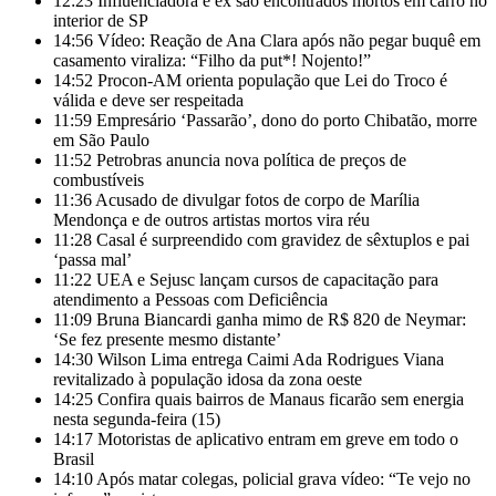
12:23
Influenciadora e ex são encontrados mortos em carro no
interior de SP
14:56
Vídeo: Reação de Ana Clara após não pegar buquê em
casamento viraliza: “Filho da put*! Nojento!”
14:52
Procon-AM orienta população que Lei do Troco é
válida e deve ser respeitada
11:59
Empresário ‘Passarão’, dono do porto Chibatão, morre
em São Paulo
11:52
Petrobras anuncia nova política de preços de
combustíveis
11:36
Acusado de divulgar fotos de corpo de Marília
Mendonça e de outros artistas mortos vira réu
11:28
Casal é surpreendido com gravidez de sêxtuplos e pai
‘passa mal’
11:22
UEA e Sejusc lançam cursos de capacitação para
atendimento a Pessoas com Deficiência
11:09
Bruna Biancardi ganha mimo de R$ 820 de Neymar:
‘Se fez presente mesmo distante’
14:30
Wilson Lima entrega Caimi Ada Rodrigues Viana
revitalizado à população idosa da zona oeste
14:25
Confira quais bairros de Manaus ficarão sem energia
nesta segunda-feira (15)
14:17
Motoristas de aplicativo entram em greve em todo o
Brasil
14:10
Após matar colegas, policial grava vídeo: “Te vejo no