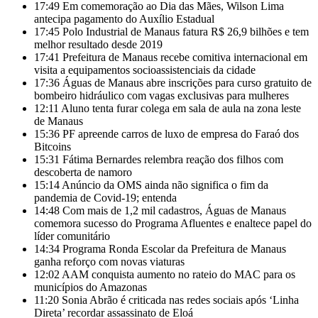
17:49
Em comemoração ao Dia das Mães, Wilson Lima
antecipa pagamento do Auxílio Estadual
17:45
Polo Industrial de Manaus fatura R$ 26,9 bilhões e tem
melhor resultado desde 2019
17:41
Prefeitura de Manaus recebe comitiva internacional em
visita a equipamentos socioassistenciais da cidade
17:36
Águas de Manaus abre inscrições para curso gratuito de
bombeiro hidráulico com vagas exclusivas para mulheres
12:11
Aluno tenta furar colega em sala de aula na zona leste
de Manaus
15:36
PF apreende carros de luxo de empresa do Faraó dos
Bitcoins
15:31
Fátima Bernardes relembra reação dos filhos com
descoberta de namoro
15:14
Anúncio da OMS ainda não significa o fim da
pandemia de Covid-19; entenda
14:48
Com mais de 1,2 mil cadastros, Águas de Manaus
comemora sucesso do Programa Afluentes e enaltece papel do
líder comunitário
14:34
Programa Ronda Escolar da Prefeitura de Manaus
ganha reforço com novas viaturas
12:02
AAM conquista aumento no rateio do MAC para os
municípios do Amazonas
11:20
Sonia Abrão é criticada nas redes sociais após ‘Linha
Direta’ recordar assassinato de Eloá