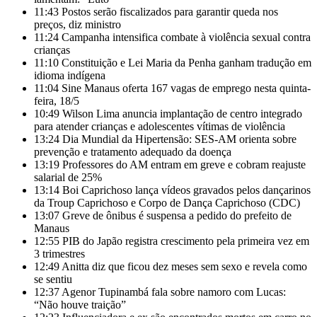
11:43
Postos serão fiscalizados para garantir queda nos
preços, diz ministro
11:24
Campanha intensifica combate à violência sexual contra
crianças
11:10
Constituição e Lei Maria da Penha ganham tradução em
idioma indígena
11:04
Sine Manaus oferta 167 vagas de emprego nesta quinta-
feira, 18/5
10:49
Wilson Lima anuncia implantação de centro integrado
para atender crianças e adolescentes vítimas de violência
13:24
Dia Mundial da Hipertensão: SES-AM orienta sobre
prevenção e tratamento adequado da doença
13:19
Professores do AM entram em greve e cobram reajuste
salarial de 25%
13:14
Boi Caprichoso lança vídeos gravados pelos dançarinos
da Troup Caprichoso e Corpo de Dança Caprichoso (CDC)
13:07
Greve de ônibus é suspensa a pedido do prefeito de
Manaus
12:55
PIB do Japão registra crescimento pela primeira vez em
3 trimestres
12:49
Anitta diz que ficou dez meses sem sexo e revela como
se sentiu
12:37
Agenor Tupinambá fala sobre namoro com Lucas:
“Não houve traição”