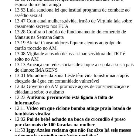
esposa do melhor amigo
13:53
Lula sanciona lei que institui programa de combate ao
assédio sexual
13:47
Com atual mulher grávida, irmão de Virginia fala sobre
casamento secreto nos EUA
13:28
Confira o horário de funcionamento do comércio de
Manaus na Semana Santa
13:19
Alerta! Consumidores fiquem atentos ao golpe do
cartão trocado no AM
13:08
Vigilante acusado de assassinar servidora do TRT é
solto no AM
13:13
Ameaça em redes sociais de ataque a escola assusta pais
de alunos; IMAGENS
13:01
Moradores da zona Leste têm vida transformada após
chegada da água em comunidade vulnerável
12:42
Governo do AM promove ações de conscientização e
cidadania sobre o autismo
12:23
Autismo: preconceito está ligado à falta de
informações
12:11
Vídeo em que ciclone bomba atinge praia lotada de
banhistas viraliza
12:02
Pai de bebê achado na boca de crocodilo é preso
por dar mais de 100 facadas na mulher
11:53
Iggy Azalea reclama que não faz s3xo há seis meses
e demonstra orgulho por ‘seios perfeitos’