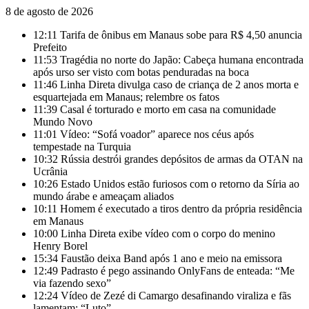
8 de agosto de 2026
12:11
Tarifa de ônibus em Manaus sobe para R$ 4,50 anuncia
Prefeito
11:53
Tragédia no norte do Japão: Cabeça humana encontrada
após urso ser visto com botas penduradas na boca
11:46
Linha Direta divulga caso de criança de 2 anos morta e
esquartejada em Manaus; relembre os fatos
11:39
Casal é torturado e morto em casa na comunidade
Mundo Novo
11:01
Vídeo: “Sofá voador” aparece nos céus após
tempestade na Turquia
10:32
Rússia destrói grandes depósitos de armas da OTAN na
Ucrânia
10:26
Estado Unidos estão furiosos com o retorno da Síria ao
mundo árabe e ameaçam aliados
10:11
Homem é executado a tiros dentro da própria residência
em Manaus
10:00
Linha Direta exibe vídeo com o corpo do menino
Henry Borel
15:34
Faustão deixa Band após 1 ano e meio na emissora
12:49
Padrasto é pego assinando OnlyFans de enteada: “Me
via fazendo sexo”
12:24
Vídeo de Zezé di Camargo desafinando viraliza e fãs
lamentam: “Luto”