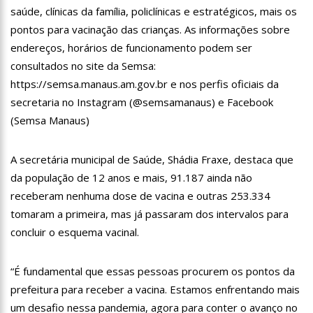
11:28
Casal é surpreendido com gravidez de sêxtuplos e pai
saúde, clínicas da família, policlínicas e estratégicos, mais os
‘passa mal’
pontos para vacinação das crianças. As informações sobre
11:22
UEA e Sejusc lançam cursos de capacitação para
endereços, horários de funcionamento podem ser
atendimento a Pessoas com Deficiência
consultados no site da Semsa:
11:09
Bruna Biancardi ganha mimo de R$ 820 de Neymar: ‘Se fez
https://semsa.manaus.am.gov.br e nos perfis oficiais da
presente mesmo distante’
secretaria no Instagram (@semsamanaus) e Facebook
14:30
Wilson Lima entrega Caimi Ada Rodrigues Viana revitalizado
à população idosa da zona oeste
(Semsa Manaus)
14:25
Confira quais bairros de Manaus ficarão sem energia nesta
segunda-feira (15)
A secretária municipal de Saúde, Shádia Fraxe, destaca que
14:17
Motoristas de aplicativo entram em greve em todo o Brasil
da população de 12 anos e mais, 91.187 ainda não
receberam nenhuma dose de vacina e outras 253.334
14:10
Após matar colegas, policial grava vídeo: “Te vejo no inferno”;
assista
tomaram a primeira, mas já passaram dos intervalos para
13:52
Jovem sofre queimaduras de 1º grau no rosto após celular
concluir o esquema vacinal.
explodir
13:35
Mulher morre atropelada a caminho do trabalho em Manaus
“É fundamental que essas pessoas procurem os pontos da
prefeitura para receber a vacina. Estamos enfrentando mais
13:05
Cultura Manaus: 21ª Semana Nacional de Museus conta com
vasta programação em nove espaços culturais
um desafio nessa pandemia, agora para conter o avanço no