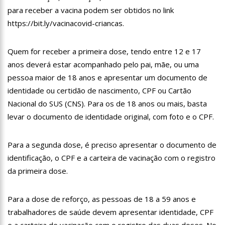
12:46
Enfermeiros do HPS 28 de Agosto são aprovados em
para receber a vacina podem ser obtidos no link
processo seletivo do Hospital Freiberg, na Alemanha
https://bit.ly/vacinacovid-criancas.
12:42
Casal morre em acidente de trânsito em avenida de Manaus
Quem for receber a primeira dose, tendo entre 12 e 17
12:35
Mãe de Paulo Gustavo revela testamento deixado pelo
humorista
anos deverá estar acompanhado pelo pai, mãe, ou uma
pessoa maior de 18 anos e apresentar um documento de
12:24
Livre da Globo, Galvão Bueno realiza sonho antigo e estreia
programa
identidade ou certidão de nascimento, CPF ou Cartão
11:35
Prefeitura e Sinetram emitem cartão PassaFácil
Nacional do SUS (CNS). Para os de 18 anos ou mais, basta
gratuitamente em ação itinerante
levar o documento de identidade original, com foto e o CPF.
11:29
Com Lei Paulo Gustavo, governo garante R$ 3,8 bilhões para
a cultura
Para a segunda dose, é preciso apresentar o documento de
13:32
Governo do Amazonas vai em busca de modelo de parques
ecoindustriais na Coreia do Sul
identificação, o CPF e a carteira de vacinação com o registro
13:29
Vítima de Daniel Alves larga emprego e desabafa: ‘Raiva e
da primeira dose.
nojo’
13:24
Mulher é sequestrada, agredida e tem o cabelo raspado por
Para a dose de reforço, as pessoas de 18 a 59 anos e
dívida de droga
trabalhadores de saúde devem apresentar identidade, CPF
13:18
Velório de Rita Lee, em São Paulo, será aberto ao público
e a carteira de vacinação com o registro das duas doses. No