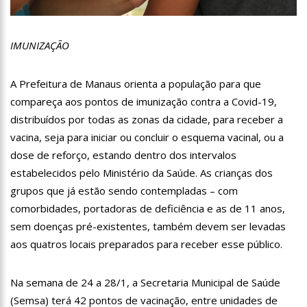
13:07
Greve de ônibus é suspensa a pedido do prefeito de
Manaus
12:55
PIB do Japão registra crescimento pela primeira vez em 3
IMUNIZAÇÃO
trimestres
12:49
Anitta diz que ficou dez meses sem sexo e revela como se
sentiu
A Prefeitura de Manaus orienta a população para que
compareça aos pontos de imunização contra a Covid-19,
12:37
Agenor Tupinambá fala sobre namoro com Lucas: “Não
houve traição”
distribuídos por todas as zonas da cidade, para receber a
12:23
Influenciadora e ex são encontrados mortos em carro no
vacina, seja para iniciar ou concluir o esquema vacinal, ou a
interior de SP
dose de reforço, estando dentro dos intervalos
14:56
Vídeo: Reação de Ana Clara após não pegar buquê em
estabelecidos pelo Ministério da Saúde. As crianças dos
casamento viraliza: “Filho da put*! Nojento!”
grupos que já estão sendo contempladas – com
14:52
Procon-AM orienta população que Lei do Troco é válida e
deve ser respeitada
comorbidades, portadoras de deficiência e as de 11 anos,
11:59
Empresário ‘Passarão’, dono do porto Chibatão, morre em
sem doenças pré-existentes, também devem ser levadas
São Paulo
aos quatros locais preparados para receber esse público.
11:52
Petrobras anuncia nova política de preços de combustíveis
Na semana de 24 a 28/1, a Secretaria Municipal de Saúde
11:36
Acusado de divulgar fotos de corpo de Marília Mendonça e
de outros artistas mortos vira réu
(Semsa) terá 42 pontos de vacinação, entre unidades de