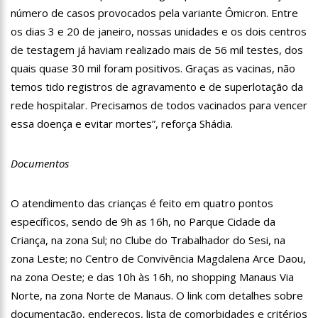
12:57
Agenor Tupinambá tem primeiro encontro com namorado
número de casos provocados pela variante Ômicron. Entre
após um ano de relacionamento a distância
os dias 3 e 20 de janeiro, nossas unidades e os dois centros
13:03
Prefeitura de Manaus realiza 1ª Feira Folclórica no Centro
de testagem já haviam realizado mais de 56 mil testes, dos
Cultural Povos da Amazônia
quais quase 30 mil foram positivos. Graças as vacinas, não
12:56
OMS declara fim da emergência em saúde por mpox
temos tido registros de agravamento e de superlotação da
rede hospitalar. Precisamos de todos vacinados para vencer
12:45
Fornecedores entram com pedido de falência das lojas
Marisa
essa doença e evitar mortes”, reforça Shádia.
11:19
Secretaria de Fazenda alerta para golpes com pagamento
falso de IPVA por Pix
Documentos
10:58
Idosa comemora 107 anos com festa temática da Barbie e
encanta web
O atendimento das crianças é feito em quatro pontos
10:43
Bolsonaro virá a Manaus ainda este ano para fortalecer pré-
candidatura de coronel Menezes à Prefeitura de Manaus em 2024
específicos, sendo de 9h as 16h, no Parque Cidade da
10:26
Ex-noivo de Marília Mendonça choca fãs com homenagem a
Criança, na zona Sul; no Clube do Trabalhador do Sesi, na
ela em seu casamento
zona Leste; no Centro de Convivência Magdalena Arce Daou,
10:15
Aos 43 anos, mulher com deficiência contrata jovem para
na zona Oeste; e das 10h às 16h, no shopping Manaus Via
fazer sexo pela primeira vez
Norte, na zona Norte de Manaus. O link com detalhes sobre
12:56
Virginia Fonseca mente sobre avião e Zé Felipe enfrenta
crise na carreira
documentação, endereços, lista de comorbidades e critérios