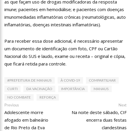
as que façam uso de drogas modificadoras da resposta
11:04
Gato desaparecido há 10 anos reencontra tutora
imune; pacientes em hemodiálise; e pacientes com doenças
imunomediadas inflamatórias crônicas (reumatológicas, auto
10:58
Homem t0rturad0 é jogado em frente à UBS do Cacau Pirêra,
inflamatórias, doenças intestinais inflamatórias).
no AM
18:07
Shakira e Tom Cruise são vistos no GP de Miami, e internet
especula romance
Para receber essa dose adicional, é necessário apresentar
18:02
Mulher joga água fervente em marido e filho de 3 anos
um documento de identificação com foto, CPF ou Cartão
Nacional do SUS e laudo, exame ou receita – original e cópia,
17:57
Presidente Lula propõe nova mudança no SALÁRIO MÍNIMO
que ficará retida para controle.
dos brasileiros
17:49
Em comemoração ao Dia das Mães, Wilson Lima antecipa
pagamento do Auxílio Estadual
#PREFEITURA DE MANAUS
À COVID-19
COMPARTILHAR
17:45
Polo Industrial de Manaus fatura R$ 26,9 bilhões e tem
CURTI
DA VACINAÇÃO
IMPORTÂNCIA
MANAUS
melhor resultado desde 2019
NO COMBATE
REFORÇA
17:41
Prefeitura de Manaus recebe comitiva internacional em visita
a equipamentos socioassistenciais da cidade
Navegação
Previous
Ne
Previous
Next
post:
po
17:36
Águas de Manaus abre inscrições para curso gratuito de
Adolescente morre
Na noite deste sábado, CIF
de
bombeiro hidráulico com vagas exclusivas para mulheres
afogado em balneário
encerra duas festas
Post
12:11
Aluno tenta furar colega em sala de aula na zona leste de
de Rio Preto da Eva
clandestinas
Manaus