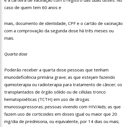
13:15
Nattan revela problema de saúde e afastamento temporário
caso de quem tem 60 anos e
dos palcos
13:10
Anaju quase lambe lingua de Tati Zaqui e dá abaixadinha na
mais, documento de identidade, CPF e o cartão de vacinação
calça: “Empinei pra foto mesmo”
com a comprovação da segunda dose há três meses ou
13:06
Motorista de aplicativo é preso por levar e buscar bandidos
para assalto
mais.
13:03
Vídeo mostra exato momento que mototaxista despenca de
barranco e passageiro morre
Quarta dose
12:59
Manaus registra ocorrências de desabamento em manhã
chuvosa
Poderão receber a quarta dose pessoas que tenham
12:48
Polícia investiga caso de bebê que teve cabeça arrancada no
parto
imunodeficiência primária grave; as que estejam fazendo
12:43
Câmara debate sobre preço das passagens aéreas para o
quimioterapia ou radioterapia para tratamento de câncer; os
Norte
transplantados de órgão sólido ou de células tronco
11:39
Roger e Caio Ribeiro ‘atropelam’ Galvão Bueno e animam a
hematopoiéticas (TCTH) em uso de drogas
Globo
imunossupressoras; pessoas vivendo com HIV/Aids; as que
11:23
Key Alves confirma saída do vôlei e fatura R$ 3 milhões com
o Onlyfans
fazem uso de corticoides em doses igual ou maior que 20
11:10
Morre, aos 75 anos, Rita Lee, ícone do rock n’ roll brasileiro
mg/dia de prednisona, ou equivalente, por 14 dias ou mais;