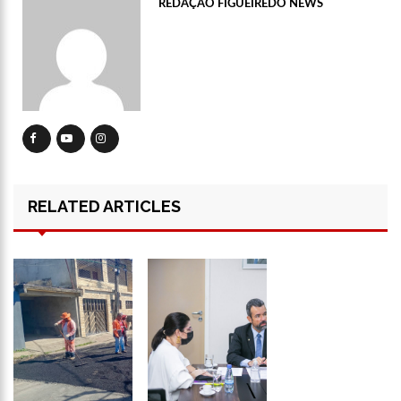
REDAÇÃO FIGUEIREDO NEWS
12:56
OMS declara fim da emergência em saúde por mpox
12:45
Fornecedores entram com pedido de falência das lojas
Marisa
11:19
Secretaria de Fazenda alerta para golpes com pagamento
falso de IPVA por Pix
10:58
Idosa comemora 107 anos com festa temática da Barbie e
encanta web
RELATED ARTICLES
10:43
Bolsonaro virá a Manaus ainda este ano para fortalecer pré-
candidatura de coronel Menezes à Prefeitura de Manaus em 2024
10:26
Ex-noivo de Marília Mendonça choca fãs com homenagem a
ela em seu casamento
10:15
Aos 43 anos, mulher com deficiência contrata jovem para
fazer sexo pela primeira vez
12:56
Virginia Fonseca mente sobre avião e Zé Felipe enfrenta
crise na carreira