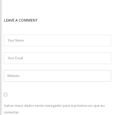
dívida de droga
13:18
Velório de Rita Lee, em São Paulo, será aberto ao público
LEAVE A COMMENT
13:15
Nattan revela problema de saúde e afastamento temporário
dos palcos
13:10
Anaju quase lambe lingua de Tati Zaqui e dá abaixadinha na
calça: “Empinei pra foto mesmo”
13:06
Motorista de aplicativo é preso por levar e buscar bandidos
para assalto
13:03
Vídeo mostra exato momento que mototaxista despenca de
barranco e passageiro morre
12:59
Manaus registra ocorrências de desabamento em manhã
chuvosa
12:48
Polícia investiga caso de bebê que teve cabeça arrancada no
parto
Salvar meus dados neste navegador para a próxima vez que eu
12:43
Câmara debate sobre preço das passagens aéreas para o
comentar.
Norte