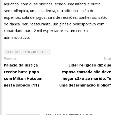
à população idosa da zona oeste
aquático, com duas piscinas, sendo uma infantil e outra
semi-olímpica, uma academia, o tradicional salão de
14:25
Confira quais bairros de Manaus ficarão sem energia nesta
segunda-feira (15)
espelhos, sala de jogos, sala de reuniões, banheiros, salão
de dança, bar, restaurante, um ginásio poliesportivo com
14:17
Motoristas de aplicativo entram em greve em todo o Brasil
capacidade para 2 mil espectadores, um centro
administrativo.
14:10
Após matar colegas, policial grava vídeo: “Te vejo no inferno”;
assista
SEDE DO RIO NEGRO CLUBE
13:52
Jovem sofre queimaduras de 1º grau no rosto após celular
explodir
Navegação
Previous
Ne
Previous
Next
post:
po
Palácio da Justiça
Líder religioso diz que
de
13:35
Mulher morre atropelada a caminho do trabalho em Manaus
recebe bate-papo
esposa cansada não deve
Post
com Milton Hatoum,
negar s3xo ao marido: “é
13:05
Cultura Manaus: 21ª Semana Nacional de Museus conta com
neste sábado (11)
uma determinação bíblica”
vasta programação em nove espaços culturais
12:57
Agenor Tupinambá tem primeiro encontro com namorado
após um ano de relacionamento a distância
13:03
Prefeitura de Manaus realiza 1ª Feira Folclórica no Centro
Cultural Povos da Amazônia