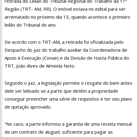
retirada do Leilão do Tribunal Regional do Trabalho da 11ª
13:24
Dia Mundial da Hipertensão: SES-AM orienta sobre
Região (TRT- AM, RR). O imóvel estava no edital para ser
prevenção e tratamento adequado da doença
arrematado no próximo dia 13, quando acontece o primeiro
13:19
Professores do AM entram em greve e cobram reajuste
leilão do Tribunal do ano.
salarial de 25%
13:14
Boi Caprichoso lança vídeos gravados pelos dançarinos da
De acordo com o TRT-AM, a retirada foi oficializada pelo
Troup Caprichoso e Corpo de Dança Caprichoso (CDC)
Despacho do juiz do trabalho auxiliar da Coordenadoria de
13:07
Greve de ônibus é suspensa a pedido do prefeito de
Apoio à Execução (Conae) e da Divisão de Hasta Pública do
Manaus
TRT, João Alves de Almeida Neto.
12:55
PIB do Japão registra crescimento pela primeira vez em 3
trimestres
Segundo o juiz, a legislação permite o resgate do bem antes
12:49
Anitta diz que ficou dez meses sem sexo e revela como se
dele ser leiloado se a parte que detém a propriedade
sentiu
conseguir preencher uma série de requisitos e ter seu plano
12:37
Agenor Tupinambá fala sobre namoro com Lucas: “Não
de quitação aprovado.
houve traição”
12:23
Influenciadora e ex são encontrados mortos em carro no
“No caso, a parte informou a garantia de uma receita mensal
interior de SP
de um contrato de aluguel, suficiente para pagar as