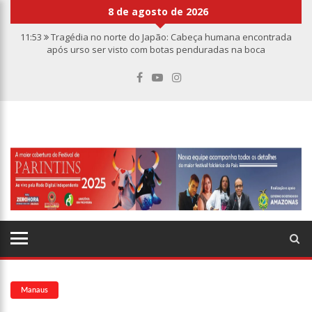
8 de agosto de 2026
11:53
Tragédia no norte do Japão: Cabeça humana encontrada
após urso ser visto com botas penduradas na boca
11:46
Linha Direta divulga caso de criança de 2 anos morta e
esquartejada em Manaus; relembre os fatos
11:39
Casal é torturado e morto em casa na comunidade Mundo
Novo
11:01
Vídeo: “Sofá voador” aparece nos céus após tempestade na
Turquia
10:32
Rússia destrói grandes depósitos de armas da OTAN na
Ucrânia
10:26
Estado Unidos estão furiosos com o retorno da Síria ao
mundo árabe e ameaçam aliados
10:11
Homem é executado a tiros dentro da própria residência em
Manaus
Manaus
10:00
Linha Direta exibe vídeo com o corpo do menino Henry Borel