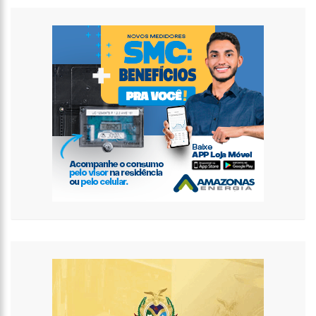
17:49
Em comemoração ao Dia das Mães, Wilson Lima antecipa
pagamento do Auxílio Estadual
17:45
Polo Industrial de Manaus fatura R$ 26,9 bilhões e tem
melhor resultado desde 2019
17:41
Prefeitura de Manaus recebe comitiva internacional em visita
a equipamentos socioassistenciais da cidade
17:36
Águas de Manaus abre inscrições para curso gratuito de
bombeiro hidráulico com vagas exclusivas para mulheres
12:11
Aluno tenta furar colega em sala de aula na zona leste de
Manaus
15:36
PF apreende carros de luxo de empresa do Faraó dos
Bitcoins
15:31
Fátima Bernardes relembra reação dos filhos com
descoberta de namoro
15:14
Anúncio da OMS ainda não significa o fim da pandemia de
Covid-19; entenda