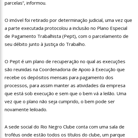
14:56
Vídeo: Reação de Ana Clara após não pegar buquê em
parcelas”, informou.
casamento viraliza: “Filho da put*! Nojento!”
14:52
Procon-AM orienta população que Lei do Troco é válida e
O imóvel foi retirado por determinação judicial, uma vez que
deve ser respeitada
a parte executada protocolou a inclusão no Plano Especial
11:59
Empresário ‘Passarão’, dono do porto Chibatão, morre em
de Pagamento Trabalhista (Pept), com o parcelamento de
São Paulo
seu débito junto à Justiça do Trabalho.
11:52
Petrobras anuncia nova política de preços de combustíveis
O Pept é um plano de recuperação no qual as execuções
11:36
Acusado de divulgar fotos de corpo de Marília Mendonça e
são reunidas na Coordenadoria de Apoio à Execução que
de outros artistas mortos vira réu
recebe os depósitos mensais para pagamento dos
11:28
Casal é surpreendido com gravidez de sêxtuplos e pai ‘passa
processos, para assim manter as atividades da empresa
mal’
que está sob execução e sem que o bem vá a leilão. Uma
vez que o plano não seja cumprido, o bem pode ser
11:22
UEA e Sejusc lançam cursos de capacitação para
atendimento a Pessoas com Deficiência
novamente leiloado.
11:09
Bruna Biancardi ganha mimo de R$ 820 de Neymar: ‘Se fez
presente mesmo distante’
A sede social do Rio Negro Clube conta com uma sala de
troféus onde estão todos os títulos do clube, um parque
14:30
Wilson Lima entrega Caimi Ada Rodrigues Viana revitalizado