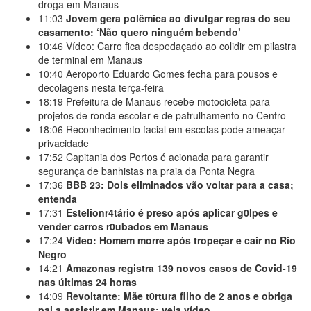
droga em Manaus
11:03
Jovem gera polêmica ao divulgar regras do seu
casamento: ‘Não quero ninguém bebendo’
10:46
Vídeo: Carro fica despedaçado ao colidir em pilastra
de terminal em Manaus
10:40
Aeroporto Eduardo Gomes fecha para pousos e
decolagens nesta terça-feira
18:19
Prefeitura de Manaus recebe motocicleta para
projetos de ronda escolar e de patrulhamento no Centro
18:06
Reconhecimento facial em escolas pode ameaçar
privacidade
17:52
Capitania dos Portos é acionada para garantir
segurança de banhistas na praia da Ponta Negra
17:36
BBB 23: Dois eliminados vão voltar para a casa;
entenda
17:31
Estelionr4tário é preso após aplicar g0lpes e
vender carros r0ubados em Manaus
17:24
Vídeo: Homem morre após tropeçar e cair no Rio
Negro
14:21
Amazonas registra 139 novos casos de Covid-19
nas últimas 24 horas
14:09
Revoltante: Mãe t0rtura filho de 2 anos e obriga
pai a assistir em Manaus; veja vídeo