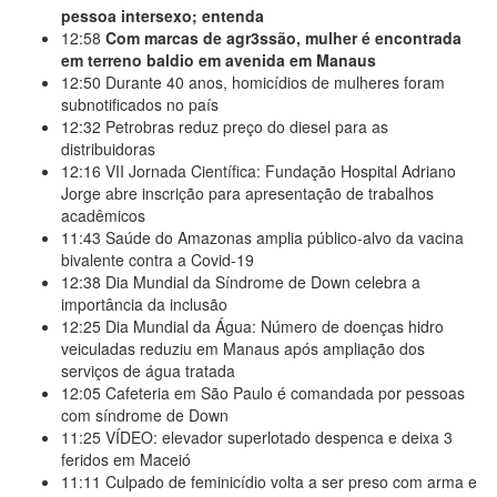
pessoa intersexo; entenda
12:58
Com marcas de agr3ssão, mulher é encontrada
em terreno baldio em avenida em Manaus
12:50
Durante 40 anos, homicídios de mulheres foram
subnotificados no país
12:32
Petrobras reduz preço do diesel para as
distribuidoras
12:16
VII Jornada Científica: Fundação Hospital Adriano
Jorge abre inscrição para apresentação de trabalhos
acadêmicos
11:43
Saúde do Amazonas amplia público-alvo da vacina
bivalente contra a Covid-19
12:38
Dia Mundial da Síndrome de Down celebra a
importância da inclusão
12:25
Dia Mundial da Água: Número de doenças hidro
veiculadas reduziu em Manaus após ampliação dos
serviços de água tratada
12:05
Cafeteria em São Paulo é comandada por pessoas
com síndrome de Down
11:25
VÍDEO: elevador superlotado despenca e deixa 3
feridos em Maceió
11:11
Culpado de feminicídio volta a ser preso com arma e