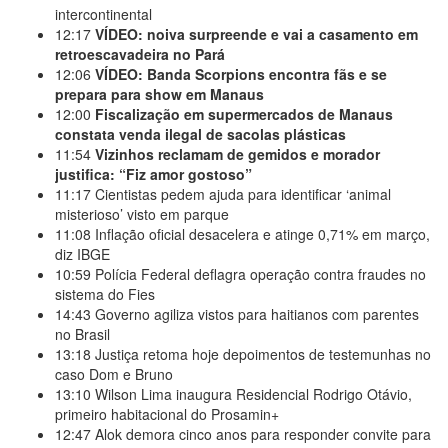
intercontinental
12:17
VÍDEO: noiva surpreende e vai a casamento em
retroescavadeira no Pará
12:06
VÍDEO: Banda Scorpions encontra fãs e se
prepara para show em Manaus
12:00
Fiscalização em supermercados de Manaus
constata venda ilegal de sacolas plásticas
11:54
Vizinhos reclamam de gemidos e morador
justifica: “Fiz amor gostoso”
11:17
Cientistas pedem ajuda para identificar ‘animal
misterioso’ visto em parque
11:08
Inflação oficial desacelera e atinge 0,71% em março,
diz IBGE
10:59
Polícia Federal deflagra operação contra fraudes no
sistema do Fies
14:43
Governo agiliza vistos para haitianos com parentes
no Brasil
13:18
Justiça retoma hoje depoimentos de testemunhas no
caso Dom e Bruno
13:10
Wilson Lima inaugura Residencial Rodrigo Otávio,
primeiro habitacional do Prosamin+
12:47
Alok demora cinco anos para responder convite para