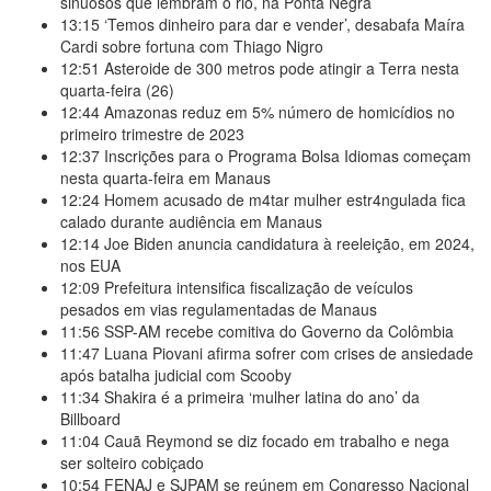
sinuosos que lembram o rio, na Ponta Negra
13:15
‘Temos dinheiro para dar e vender’, desabafa Maíra
Cardi sobre fortuna com Thiago Nigro
12:51
Asteroide de 300 metros pode atingir a Terra nesta
quarta-feira (26)
12:44
Amazonas reduz em 5% número de homicídios no
primeiro trimestre de 2023
12:37
Inscrições para o Programa Bolsa Idiomas começam
nesta quarta-feira em Manaus
12:24
Homem acusado de m4tar mulher estr4ngulada fica
calado durante audiência em Manaus
12:14
Joe Biden anuncia candidatura à reeleição, em 2024,
nos EUA
12:09
Prefeitura intensifica fiscalização de veículos
pesados em vias regulamentadas de Manaus
11:56
SSP-AM recebe comitiva do Governo da Colômbia
11:47
Luana Piovani afirma sofrer com crises de ansiedade
após batalha judicial com Scooby
11:34
Shakira é a primeira ‘mulher latina do ano’ da
Billboard
11:04
Cauã Reymond se diz focado em trabalho e nega
ser solteiro cobiçado
10:54
FENAJ e SJPAM se reúnem em Congresso Nacional