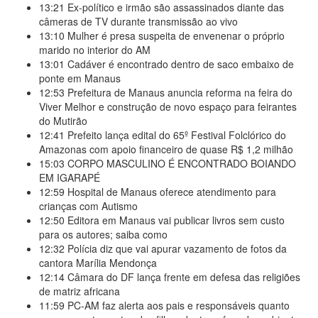
13:21
Ex-político e irmão são assassinados diante das
câmeras de TV durante transmissão ao vivo
13:10
Mulher é presa suspeita de envenenar o próprio
marido no interior do AM
13:01
Cadáver é encontrado dentro de saco embaixo de
ponte em Manaus
12:53
Prefeitura de Manaus anuncia reforma na feira do
Viver Melhor e construção de novo espaço para feirantes
do Mutirão
12:41
Prefeito lança edital do 65º Festival Folclórico do
Amazonas com apoio financeiro de quase R$ 1,2 milhão
15:03
CORPO MASCULINO É ENCONTRADO BOIANDO
EM IGARAPÉ
12:59
Hospital de Manaus oferece atendimento para
crianças com Autismo
12:50
Editora em Manaus vai publicar livros sem custo
para os autores; saiba como
12:32
Polícia diz que vai apurar vazamento de fotos da
cantora Marília Mendonça
12:14
Câmara do DF lança frente em defesa das religiões
de matriz africana
11:59
PC-AM faz alerta aos pais e responsáveis quanto