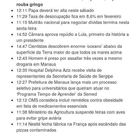
rouba gringo
12:11
Papa deverá ter alta neste sábado
11:29
Taxa de desocupação fica em 8,6% em fevereiro
11:15
Mutirão nacional para negociar dívidas termina nesta
sexta-feira
14:52
Câmara aprova repúdio a Lula, primeiro da história a
um presidente
14:47
Cientistas descobrem enorme ‘oceano’ abaixo da
superfície da Terra maior do que todos os mares acima
12:43
Homem é preso por assaltar três vezes a mesmo
drogaria em Manaus
12:35
Hospital Delphina Aziz recebe visita de
representantes da Secretaria de Saúde de Sergipe
12:27
Prefeitura de Manaus lança mais um processo
seletivo para universitários que queiram atuar no
‘Programa Tempo de Aprender’ da Semed
12:12
OMS considera incluir remédios contra obesidade
em lista de medicamentos essenciais
11:38
Ministério da Agricultura suspende feiras com aves
para evitar gripe aviária
11:14
Nestlé fecha fábrica na França após escândalo das
pizzas contaminadas