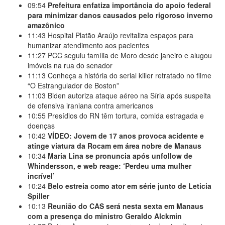
09:54
Prefeitura enfatiza importância do apoio federal
para minimizar danos causados pelo rigoroso inverno
amazônico
11:43
Hospital Platão Araújo revitaliza espaços para
humanizar atendimento aos pacientes
11:27
PCC seguiu família de Moro desde janeiro e alugou
imóveis na rua do senador
11:13
Conheça a história do serial killer retratado no filme
“O Estrangulador de Boston”
11:03
Biden autoriza ataque aéreo na Síria após suspeita
de ofensiva iraniana contra americanos
10:55
Presídios do RN têm tortura, comida estragada e
doenças
10:42
VÍDEO: Jovem de 17 anos provoca acidente e
atinge viatura da Rocam em área nobre de Manaus
10:34
Maria Lina se pronuncia após unfollow de
Whindersson, e web reage: ‘Perdeu uma mulher
incrível’
10:24
Belo estreia como ator em série junto de Leticia
Spiller
10:13
Reunião do CAS será nesta sexta em Manaus
com a presença do ministro Geraldo Alckmin