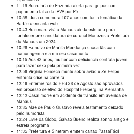
11:19
Secretaria de Fazenda alerta para golpes com
pagamento falso de IPVA por Pix
10:58
Idosa comemora 107 anos com festa temática da
Barbie e encanta web
10:43
Bolsonaro virá a Manaus ainda este ano para
fortalecer pré-candidatura de coronel Menezes à Prefeitura
de Manaus em 2024
10:26
Ex-noivo de Marília Mendonça choca fãs com
homenagem a ela em seu casamento
10:15
Aos 43 anos, mulher com deficiência contrata jovem
para fazer sexo pela primeira vez
12:56
Virginia Fonseca mente sobre avião e Zé Felipe
enfrenta crise na carreira
12:46
Enfermeiros do HPS 28 de Agosto são aprovados
em processo seletivo do Hospital Freiberg, na Alemanha
12:42
Casal morre em acidente de trânsito em avenida de
Manaus
12:35
Mãe de Paulo Gustavo revela testamento deixado
pelo humorista
12:24
Livre da Globo, Galvão Bueno realiza sonho antigo e
estreia programa
11:35
Prefeitura e Sinetram emitem cartão PassaFácil