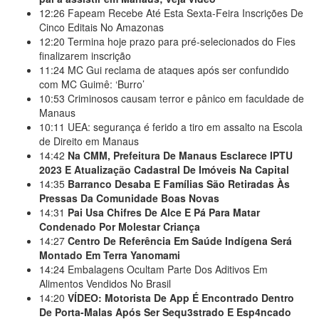
12:26
Fapeam Recebe Até Esta Sexta-Feira Inscrições De
Cinco Editais No Amazonas
12:20
Termina hoje prazo para pré-selecionados do Fies
finalizarem inscrição
11:24
MC Gui reclama de ataques após ser confundido
com MC Guimê: ‘Burro’
10:53
Criminosos causam terror e pânico em faculdade de
Manaus
10:11
UEA: segurança é ferido a tiro em assalto na Escola
de Direito em Manaus
14:42
Na CMM, Prefeitura De Manaus Esclarece IPTU
2023 E Atualização Cadastral De Imóveis Na Capital
14:35
Barranco Desaba E Famílias São Retiradas Às
Pressas Da Comunidade Boas Novas
14:31
Pai Usa Chifres De Alce E Pá Para Matar
Condenado Por Molestar Criança
14:27
Centro De Referência Em Saúde Indígena Será
Montado Em Terra Yanomami
14:24
Embalagens Ocultam Parte Dos Aditivos Em
Alimentos Vendidos No Brasil
14:20
VÍDEO: Motorista De App É Encontrado Dentro
De Porta-Malas Após Ser Sequ3strado E Esp4ncado