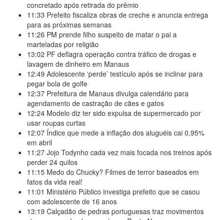
concretado após retirada do prêmio
11:33
Prefeito fiscaliza obras de creche e anuncia entrega
para as próximas semanas
11:26
PM prende filho suspeito de matar o pai a
marteladas por religião
13:02
PF deflagra operação contra tráfico de drogas e
lavagem de dinheiro em Manaus
12:49
Adolescente ‘perde’ testículo após se inclinar para
pegar bola de golfe
12:37
Prefeitura de Manaus divulga calendário para
agendamento de castração de cães e gatos
12:24
Modelo diz ter sido expulsa de supermercado por
usar roupas curtas
12:07
Índice que mede a inflação dos aluguéis cai 0,95%
em abril
11:27
Jojo Todynho cada vez mais focada nos treinos após
perder 24 quilos
11:15
Medo do Chucky? Filmes de terror baseados em
fatos da vida real!
11:01
Ministério Público investiga prefeito que se casou
com adolescente de 16 anos
13:19
Calçadão de pedras portuguesas traz movimentos