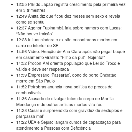
12:55
PIB do Japão registra crescimento pela primeira vez
em 3 trimestres
12:49
Anitta diz que ficou dez meses sem sexo e revela
como se sentiu
12:37
Agenor Tupinambá fala sobre namoro com Lucas:
“Não houve traição”
12:23
Influenciadora e ex são encontrados mortos em
carro no interior de SP
14:56
Vídeo: Reação de Ana Clara após não pegar buquê
em casamento viraliza: “Filho da put*! Nojento!”
14:52
Procon-AM orienta população que Lei do Troco é
válida e deve ser respeitada
11:59
Empresário ‘Passarão’, dono do porto Chibatão,
morre em São Paulo
11:52
Petrobras anuncia nova política de preços de
combustíveis
11:36
Acusado de divulgar fotos de corpo de Marília
Mendonça e de outros artistas mortos vira réu
11:28
Casal é surpreendido com gravidez de sêxtuplos e
pai ‘passa mal’
11:22
UEA e Sejusc lançam cursos de capacitação para
atendimento a Pessoas com Deficiência