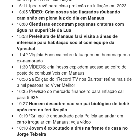
16:11
Ipea revê para cima projeção da inflação em 2023
16:05
VÍDEO: Criminosos são flagrados r0ubando
caminhão em plena luz do dia em Manaus
16:00
Cientistas encontram pequenas crateras com
água na superfície da Lua
15:53
Prefeitura de Manaus fará visita a áreas de
interesse para habitação social com equipe da
Vpreshaf
11:42
Virginia Fonseca cobre tatuagem em homenagem a
ex-namorado
11:30
VÍDEOS: criminosos explodem acesso ao cofre de
posto de combustíveis em Manaus
10:56
2a Edição do “Record TV nos Bairros” reúne mais de
3 mil pessoas no Viver Melhor
10:35
Previsão do mercado financeiro para inflação cai
para 5,93%
10:27
Homem descobre não ser pai biológico de bebê
após erro na fertilização
10:19
“Gringo” é enquadrado pela Polícia ao andar em
carro irregular em Manaus; veja vídeo
10:10
Jovem é ex3cutado a tir0s na frente de casa no
Jorge Teixeira