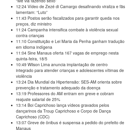
“Me via fazendo sexo”
12:24
Vídeo de Zezé di Camargo desafinando viraliza e fãs
lamentam: “Luto”
11:43
Postos serão fiscalizados para garantir queda nos
preços, diz ministro
11:24
Campanha intensifica combate à violência sexual
contra crianças
11:10
Constituição e Lei Maria da Penha ganham tradução
em idioma indígena
11:04
Sine Manaus oferta 167 vagas de emprego nesta
quinta-feira, 18/5
10:49
Wilson Lima anuncia implantação de centro
integrado para atender crianças e adolescentes vítimas de
violência
13:24
Dia Mundial da Hipertensão: SES-AM orienta sobre
prevenção e tratamento adequado da doença
13:19
Professores do AM entram em greve e cobram
reajuste salarial de 25%
13:14
Boi Caprichoso lança vídeos gravados pelos
dançarinos da Troup Caprichoso e Corpo de Dança
Caprichoso (CDC)
13:07
Greve de ônibus é suspensa a pedido do prefeito de
Manaus