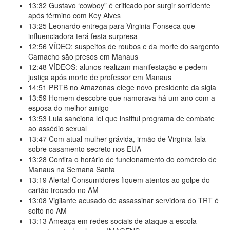
13:32
Gustavo ‘cowboy” é criticado por surgir sorridente
após término com Key Alves
13:25
Leonardo entrega para Virginia Fonseca que
influenciadora terá festa surpresa
12:56
VÍDEO: suspeitos de roubos e da morte do sargento
Camacho são presos em Manaus
12:48
VÍDEOS: alunos realizam manifestação e pedem
justiça após morte de professor em Manaus
14:51
PRTB no Amazonas elege novo presidente da sigla
13:59
Homem descobre que namorava há um ano com a
esposa do melhor amigo
13:53
Lula sanciona lei que institui programa de combate
ao assédio sexual
13:47
Com atual mulher grávida, irmão de Virginia fala
sobre casamento secreto nos EUA
13:28
Confira o horário de funcionamento do comércio de
Manaus na Semana Santa
13:19
Alerta! Consumidores fiquem atentos ao golpe do
cartão trocado no AM
13:08
Vigilante acusado de assassinar servidora do TRT é
solto no AM
13:13
Ameaça em redes sociais de ataque a escola