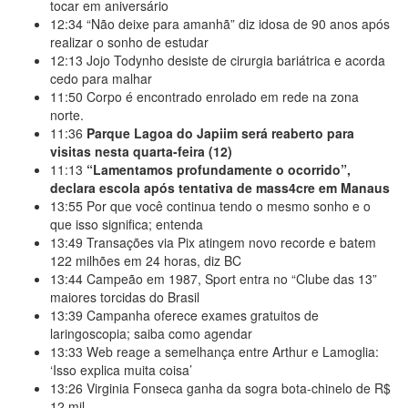
tocar em aniversário
12:34
“Não deixe para amanhã” diz idosa de 90 anos após
realizar o sonho de estudar
12:13
Jojo Todynho desiste de cirurgia bariátrica e acorda
cedo para malhar
11:50
Corpo é encontrado enrolado em rede na zona
norte.
11:36
Parque Lagoa do Japiim será reaberto para
visitas nesta quarta-feira (12)
11:13
“Lamentamos profundamente o ocorrido”,
declara escola após tentativa de mass4cre em Manaus
13:55
Por que você continua tendo o mesmo sonho e o
que isso significa; entenda
13:49
Transações via Pix atingem novo recorde e batem
122 milhões em 24 horas, diz BC
13:44
Campeão em 1987, Sport entra no “Clube das 13”
maiores torcidas do Brasil
13:39
Campanha oferece exames gratuitos de
laringoscopia; saiba como agendar
13:33
Web reage a semelhança entre Arthur e Lamoglia:
‘Isso explica muita coisa’
13:26
Virginia Fonseca ganha da sogra bota-chinelo de R$
12 mil