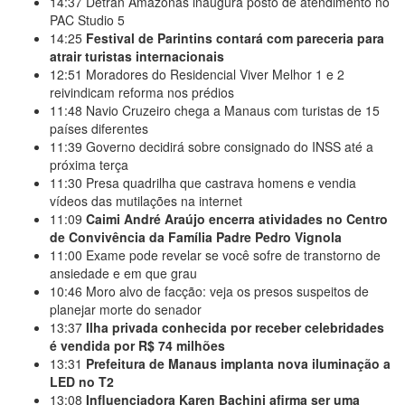
14:37
Detran Amazonas inaugura posto de atendimento no
PAC Studio 5
14:25
Festival de Parintins contará com pareceria para
atrair turistas internacionais
12:51
Moradores do Residencial Viver Melhor 1 e 2
reivindicam reforma nos prédios
11:48
Navio Cruzeiro chega a Manaus com turistas de 15
países diferentes
11:39
Governo decidirá sobre consignado do INSS até a
próxima terça
11:30
Presa quadrilha que castrava homens e vendia
vídeos das mutilações na internet
11:09
Caimi André Araújo encerra atividades no Centro
de Convivência da Família Padre Pedro Vignola
11:00
Exame pode revelar se você sofre de transtorno de
ansiedade e em que grau
10:46
Moro alvo de facção: veja os presos suspeitos de
planejar morte do senador
13:37
Ilha privada conhecida por receber celebridades
é vendida por R$ 74 milhões
13:31
Prefeitura de Manaus implanta nova iluminação a
LED no T2
13:08
Influenciadora Karen Bachini afirma ser uma