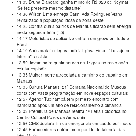
11:09
Bruna Biancardi ganha mimo de R$ 820 de Neymar:
‘Se fez presente mesmo distante’
14:30
Wilson Lima entrega Caimi Ada Rodrigues Viana
revitalizado à população idosa da zona oeste
14:25
Confira quais bairros de Manaus ficarão sem energia
nesta segunda-feira (15)
14:17
Motoristas de aplicativo entram em greve em todo o
Brasil
14:10
Após matar colegas, policial grava vídeo: “Te vejo no
inferno”; assista
13:52
Jovem sofre queimaduras de 1º grau no rosto após
celular explodir
13:35
Mulher morre atropelada a caminho do trabalho em
Manaus
13:05
Cultura Manaus: 21ª Semana Nacional de Museus
conta com vasta programação em nove espaços culturais
12:57
Agenor Tupinambá tem primeiro encontro com
namorado após um ano de relacionamento a distância
13:03
Prefeitura de Manaus realiza 1ª Feira Folclórica no
Centro Cultural Povos da Amazônia
12:56
OMS declara fim da emergência em saúde por mpox
12:45
Fornecedores entram com pedido de falência das
lojas Marisa