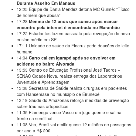
Durante Ass4lto Em Manaus
12:25
Equipe de Dania Mendez detona MC Guimê: “Típico
de homem que abusa”
17:28
Menina de 12 anos que sumiu após marcar
encontro pela internet é encontrada no Maranhão
17:22
Estudantes fazem passeata pela revogação do novo
ensino médio em SP
17:11
Unidade de saúde da Fiocruz pede doações de leite
humano
14:04
Carro cai em igarapé após se envolver em
acidente no bairro Alvorada
13:53
Centro de Educação Profissional José Tadros –
SENAC Cidade Nova, realiza entrega dos Laboratórios
Juventude e Aprendizagem
13:28
Secretaria de Saúde realiza cirurgias em pacientes
com Hanseníase no município de Eirunepé
13:19
Saúde do Amazonas reforça medidas de prevenção
sobre traumas ortopédicos
11:35
Flamengo vence Vasco em jogo quente e sai na
frente na semifinal
11:08
Voa, Brasil vai emitir quase 12 milhões de passagens
por ano a R$ 200