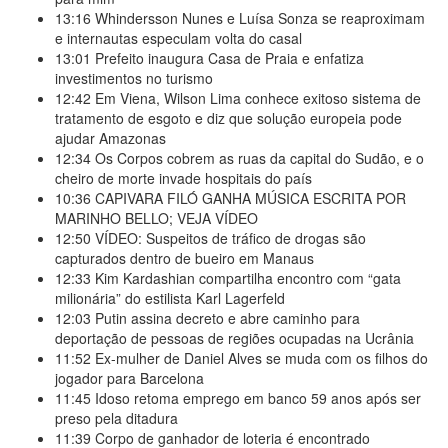
13:16
Whindersson Nunes e Luísa Sonza se reaproximam
e internautas especulam volta do casal
13:01
Prefeito inaugura Casa de Praia e enfatiza
investimentos no turismo
12:42
Em Viena, Wilson Lima conhece exitoso sistema de
tratamento de esgoto e diz que solução europeia pode
ajudar Amazonas
12:34
Os Corpos cobrem as ruas da capital do Sudão, e o
cheiro de morte invade hospitais do país
10:36
CAPIVARA FILÓ GANHA MÚSICA ESCRITA POR
MARINHO BELLO; VEJA VÍDEO
12:50
VÍDEO: Suspeitos de tráfico de drogas são
capturados dentro de bueiro em Manaus
12:33
Kim Kardashian compartilha encontro com “gata
milionária” do estilista Karl Lagerfeld
12:03
Putin assina decreto e abre caminho para
deportação de pessoas de regiões ocupadas na Ucrânia
11:52
Ex-mulher de Daniel Alves se muda com os filhos do
jogador para Barcelona
11:45
Idoso retoma emprego em banco 59 anos após ser
preso pela ditadura
11:39
Corpo de ganhador de loteria é encontrado