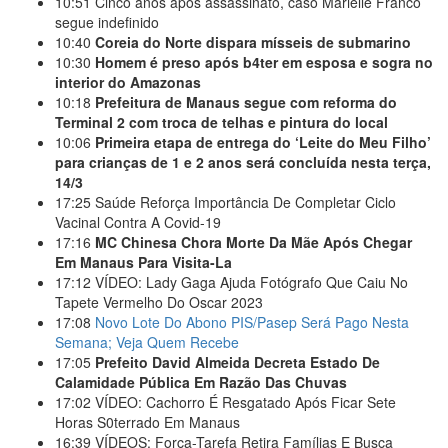
10:51
Cinco anos após assassinato, caso Marielle Franco
segue indefinido
10:40
Coreia do Norte dispara mísseis de submarino
10:30
Homem é preso após b4ter em esposa e sogra no
interior do Amazonas
10:18
Prefeitura de Manaus segue com reforma do
Terminal 2 com troca de telhas e pintura do local
10:06
Primeira etapa de entrega do ‘Leite do Meu Filho’
para crianças de 1 e 2 anos será concluída nesta terça,
14/3
17:25
Saúde Reforça Importância De Completar Ciclo
Vacinal Contra A Covid-19
17:16
MC Chinesa Chora Morte Da Mãe Após Chegar
Em Manaus Para Visita-La
17:12
VÍDEO: Lady Gaga Ajuda Fotógrafo Que Caiu No
Tapete Vermelho Do Oscar 2023
17:08
Novo Lote Do Abono PIS/Pasep Será Pago Nesta
Semana; Veja Quem Recebe
17:05
Prefeito David Almeida Decreta Estado De
Calamidade Pública Em Razão Das Chuvas
17:02
VÍDEO: Cachorro É Resgatado Após Ficar Sete
Horas S0terrado Em Manaus
16:39
VÍDEOS: Força-Tarefa Retira Famílias E Busca