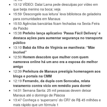
13:12
VÍDEO: Dalai Lama pede desculpas por vídeo em
que beija menino na boca; veja
15:59
‘Descongele sua leitura’ leva biblioteca de geladeira
para comunidades em Manaus
15:53
Agências bancárias ficam fechadas na Sexta-Feira
da Paixão
15:38
Prefeito lança aplicativo ‘Passa Fácil Delivery’ e
destaca ações para aumentar segurança no transporte
público
13:10
Babá da filha de Virginia se manifesta: “Mãe
incrível”
12:50
Homem descobre que mulher com quem
namorava online há um ano era a esposa do melhor
amigo
12:39
Prefeitura de Manaus prestigia homenagem aos
blogs e portais na CMM
12:19
Fernando, da dupla com Sorocaba, relata
tratamento contra vício em remédio para dormir
14:01
Semana Santa: 25 mil pessoas devem deixar
Manaus até o domingo de Páscoa
13:47
Conheça o ‘supercarro’ do CR7 de R$ 45 milhões e
mais rápido que um fórmula 1