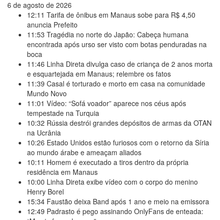
6 de agosto de 2026
12:11
Tarifa de ônibus em Manaus sobe para R$ 4,50
anuncia Prefeito
11:53
Tragédia no norte do Japão: Cabeça humana
encontrada após urso ser visto com botas penduradas na
boca
11:46
Linha Direta divulga caso de criança de 2 anos morta
e esquartejada em Manaus; relembre os fatos
11:39
Casal é torturado e morto em casa na comunidade
Mundo Novo
11:01
Vídeo: “Sofá voador” aparece nos céus após
tempestade na Turquia
10:32
Rússia destrói grandes depósitos de armas da OTAN
na Ucrânia
10:26
Estado Unidos estão furiosos com o retorno da Síria
ao mundo árabe e ameaçam aliados
10:11
Homem é executado a tiros dentro da própria
residência em Manaus
10:00
Linha Direta exibe vídeo com o corpo do menino
Henry Borel
15:34
Faustão deixa Band após 1 ano e meio na emissora
12:49
Padrasto é pego assinando OnlyFans de enteada: