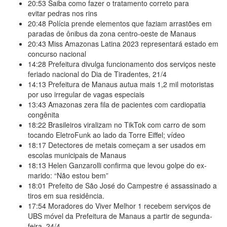
20:53
Saiba como fazer o tratamento correto para
evitar pedras nos rins
20:48
Polícia prende elementos que faziam arrastões em
paradas de ônibus da zona centro-oeste de Manaus
20:43
Miss Amazonas Latina 2023 representará estado em
concurso nacional
14:28
Prefeitura divulga funcionamento dos serviços neste
feriado nacional do Dia de Tiradentes, 21/4
14:13
Prefeitura de Manaus autua mais 1,2 mil motoristas
por uso irregular de vagas especiais
13:43
Amazonas zera fila de pacientes com cardiopatia
congênita
18:22
Brasileiros viralizam no TikTok com carro de som
tocando EletroFunk ao lado da Torre Eiffel; vídeo
18:17
Detectores de metais começam a ser usados em
escolas municipais de Manaus
18:13
Helen Ganzarolli confirma que levou golpe do ex-
marido: “Não estou bem”
18:01
Prefeito de São José do Campestre é assassinado a
tiros em sua residência.
17:54
Moradores do Viver Melhor 1 recebem serviços de
UBS móvel da Prefeitura de Manaus a partir de segunda-
feira, 24/4