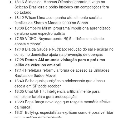
18:16
Atletas do ‘Manaus Olímpica’ garantem vaga na
Seleção Brasileira e pódio histórico em competições fora
do Estado
18:12
Wilson Lima acompanha atendimento social a
famílias da Sharp e Manaus 2000 na Suhab
18:06
Bombeiro Mirim: programa impulsiona aprendizado
de aluno com espectro autista
17:59
VÍDEO: Neymar perde R$ 5 milhões em site de
aposta e ‘chora’
17:48
Dia da Saúde e Nutrição: redução do sal e açúcar no
consumo doméstico ajuda na prevenção de doenças
17:28
Detran-AM anuncia visitação para o próximo
leilão de veículos em abril
17:14
Prefeitura reformula forma de acesso às Unidades
Básicas de Saúde Móvel
16:40
Saiba quais punições o adolescente que atacou
escola em SP pode receber
16:35
Chat GPT-4: inteligência artificial mente para
completar tarefa e gera preocupação
16:29
Pepsi lança novo logo que resgata memória afetiva
da marca
16:21
Bullying: especialistas explicam como é possível lidar
com a prática da intimidação