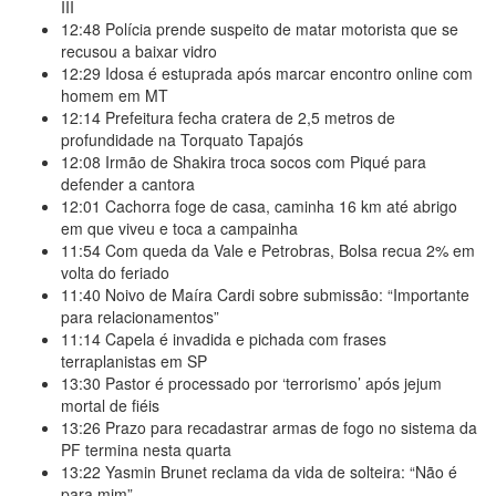
III
12:48
Polícia prende suspeito de matar motorista que se
recusou a baixar vidro
12:29
Idosa é estuprada após marcar encontro online com
homem em MT
12:14
Prefeitura fecha cratera de 2,5 metros de
profundidade na Torquato Tapajós
12:08
Irmão de Shakira troca socos com Piqué para
defender a cantora
12:01
Cachorra foge de casa, caminha 16 km até abrigo
em que viveu e toca a campainha
11:54
Com queda da Vale e Petrobras, Bolsa recua 2% em
volta do feriado
11:40
Noivo de Maíra Cardi sobre submissão: “Importante
para relacionamentos”
11:14
Capela é invadida e pichada com frases
terraplanistas em SP
13:30
Pastor é processado por ‘terrorismo’ após jejum
mortal de fiéis
13:26
Prazo para recadastrar armas de fogo no sistema da
PF termina nesta quarta
13:22
Yasmin Brunet reclama da vida de solteira: “Não é
para mim”