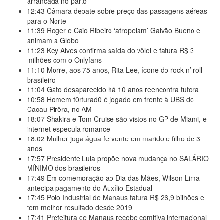
arrancada no parto
12:43
Câmara debate sobre preço das passagens aéreas
para o Norte
11:39
Roger e Caio Ribeiro ‘atropelam’ Galvão Bueno e
animam a Globo
11:23
Key Alves confirma saída do vôlei e fatura R$ 3
milhões com o Onlyfans
11:10
Morre, aos 75 anos, Rita Lee, ícone do rock n’ roll
brasileiro
11:04
Gato desaparecido há 10 anos reencontra tutora
10:58
Homem t0rturad0 é jogado em frente à UBS do
Cacau Pirêra, no AM
18:07
Shakira e Tom Cruise são vistos no GP de Miami, e
internet especula romance
18:02
Mulher joga água fervente em marido e filho de 3
anos
17:57
Presidente Lula propõe nova mudança no SALÁRIO
MÍNIMO dos brasileiros
17:49
Em comemoração ao Dia das Mães, Wilson Lima
antecipa pagamento do Auxílio Estadual
17:45
Polo Industrial de Manaus fatura R$ 26,9 bilhões e
tem melhor resultado desde 2019
17:41
Prefeitura de Manaus recebe comitiva internacional