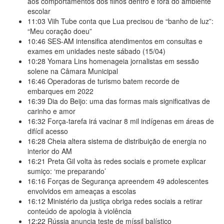
aos comportamentos dos filhos dentro e fora do ambiente
escolar
11:03
Viih Tube conta que Lua precisou de “banho de luz”:
“Meu coração doeu”
10:46
SES-AM intensifica atendimentos em consultas e
exames em unidades neste sábado (15/04)
10:28
Yomara Lins homenageia jornalistas em sessão
solene na Câmara Municipal
16:46
Operadoras de turismo batem recorde de
embarques em 2022
16:39
Dia do Beijo: uma das formas mais significativas de
carinho e amor
16:32
Força-tarefa irá vacinar 8 mil indígenas em áreas de
difícil acesso
16:28
Cheia altera sistema de distribuição de energia no
interior do AM
16:21
Preta Gil volta às redes sociais e promete explicar
sumiço: ‘me preparando’
16:16
Forças de Segurança apreendem 49 adolescentes
envolvidos em ameaças a escolas
16:12
Ministério da justiça obriga redes sociais a retirar
conteúdo de apologia à violência
12:22
Rússia anuncia teste de míssil balístico