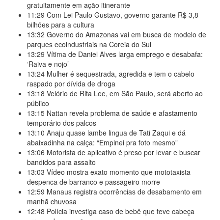
gratuitamente em ação itinerante
11:29
Com Lei Paulo Gustavo, governo garante R$ 3,8
bilhões para a cultura
13:32
Governo do Amazonas vai em busca de modelo de
parques ecoindustriais na Coreia do Sul
13:29
Vítima de Daniel Alves larga emprego e desabafa:
‘Raiva e nojo’
13:24
Mulher é sequestrada, agredida e tem o cabelo
raspado por dívida de droga
13:18
Velório de Rita Lee, em São Paulo, será aberto ao
público
13:15
Nattan revela problema de saúde e afastamento
temporário dos palcos
13:10
Anaju quase lambe lingua de Tati Zaqui e dá
abaixadinha na calça: “Empinei pra foto mesmo”
13:06
Motorista de aplicativo é preso por levar e buscar
bandidos para assalto
13:03
Vídeo mostra exato momento que mototaxista
despenca de barranco e passageiro morre
12:59
Manaus registra ocorrências de desabamento em
manhã chuvosa
12:48
Polícia investiga caso de bebê que teve cabeça