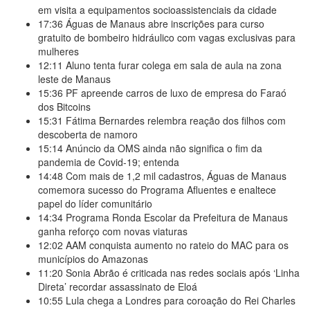
em visita a equipamentos socioassistenciais da cidade
17:36
Águas de Manaus abre inscrições para curso
gratuito de bombeiro hidráulico com vagas exclusivas para
mulheres
12:11
Aluno tenta furar colega em sala de aula na zona
leste de Manaus
15:36
PF apreende carros de luxo de empresa do Faraó
dos Bitcoins
15:31
Fátima Bernardes relembra reação dos filhos com
descoberta de namoro
15:14
Anúncio da OMS ainda não significa o fim da
pandemia de Covid-19; entenda
14:48
Com mais de 1,2 mil cadastros, Águas de Manaus
comemora sucesso do Programa Afluentes e enaltece
papel do líder comunitário
14:34
Programa Ronda Escolar da Prefeitura de Manaus
ganha reforço com novas viaturas
12:02
AAM conquista aumento no rateio do MAC para os
municípios do Amazonas
11:20
Sonia Abrão é criticada nas redes sociais após ‘Linha
Direta’ recordar assassinato de Eloá
10:55
Lula chega a Londres para coroação do Rei Charles