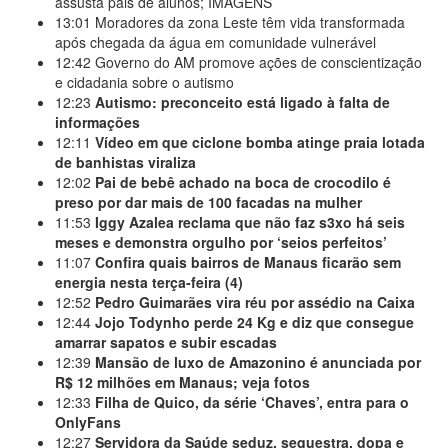
assusta pais de alunos; IMAGENS
13:01
Moradores da zona Leste têm vida transformada
após chegada da água em comunidade vulnerável
12:42
Governo do AM promove ações de conscientização
e cidadania sobre o autismo
12:23
Autismo: preconceito está ligado à falta de
informações
12:11
Vídeo em que ciclone bomba atinge praia lotada
de banhistas viraliza
12:02
Pai de bebê achado na boca de crocodilo é
preso por dar mais de 100 facadas na mulher
11:53
Iggy Azalea reclama que não faz s3xo há seis
meses e demonstra orgulho por ‘seios perfeitos’
11:07
Confira quais bairros de Manaus ficarão sem
energia nesta terça-feira (4)
12:52
Pedro Guimarães vira réu por assédio na Caixa
12:44
Jojo Todynho perde 24 Kg e diz que consegue
amarrar sapatos e subir escadas
12:39
Mansão de luxo de Amazonino é anunciada por
R$ 12 milhões em Manaus; veja fotos
12:33
Filha de Quico, da série ‘Chaves’, entra para o
OnlyFans
12:27
Servidora da Saúde seduz, sequestra, dopa e