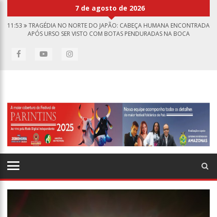
7 de agosto de 2026
11:53
TRAGÉDIA NO NORTE DO JAPÃO: CABEÇA HUMANA ENCONTRADA
APÓS URSO SER VISTO COM BOTAS PENDURADAS NA BOCA
11:46
LINHA DIRETA DIVULGA CASO DE CRIANÇA DE 2 ANOS MORTA E
ESQUARTEJADA EM MANAUS; RELEMBRE OS FATOS
11:39
CASAL É TORTURADO E MORTO EM CASA NA COMUNIDADE
MUNDO NOVO
11:01
VÍDEO: “SOFÁ VOADOR” APARECE NOS CÉUS APÓS TEMPESTADE
NA TURQUIA
10:32
RÚSSIA DESTRÓI GRANDES DEPÓSITOS DE ARMAS DA OTAN NA
UCRÂNIA
10:26
ESTADO UNIDOS ESTÃO FURIOSOS COM O RETORNO DA SÍRIA AO
MUNDO ÁRABE E AMEAÇAM ALIADOS
10:11
HOMEM É EXECUTADO A TIROS DENTRO DA PRÓPRIA RESIDÊNCIA
EM MANAUS
10:00
LINHA DIRETA EXIBE VÍDEO COM O CORPO DO MENINO HENRY
BOREL
15:34
FAUSTÃO DEIXA BAND APÓS 1 ANO E MEIO NA EMISSORA
12:49
PADRASTO É PEGO ASSINANDO ONLYFANS DE ENTEADA: “ME VIA
FAZENDO SEXO”