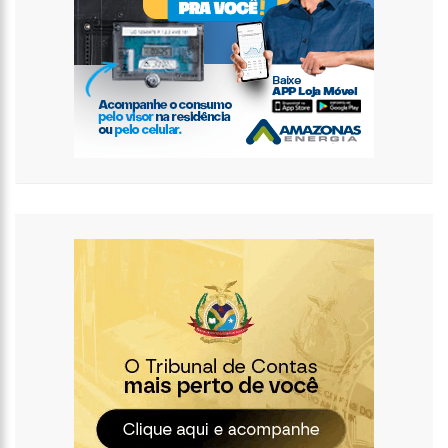
11:09
BRUNA BIANCARDI GANHA MIMO DE R$ 820 DE NEYMAR: ‘SE FEZ
PRESENTE MESMO DISTANTE’
14:30
WILSON LIMA ENTREGA CAIMI ADA RODRIGUES VIANA
REVITALIZADO À POPULAÇÃO IDOSA DA ZONA OESTE
14:25
CONFIRA QUAIS BAIRROS DE MANAUS FICARÃO SEM ENERGIA
NESTA SEGUNDA-FEIRA (15)
14:17
MOTORISTAS DE APLICATIVO ENTRAM EM GREVE EM TODO O
BRASIL
14:10
APÓS MATAR COLEGAS, POLICIAL GRAVA VÍDEO: “TE VEJO NO
INFERNO”; ASSISTA
13:52
JOVEM SOFRE QUEIMADURAS DE 1º GRAU NO ROSTO APÓS
CELULAR EXPLODIR
13:35
MULHER MORRE ATROPELADA A CAMINHO DO TRABALHO EM
MANAUS
13:05
CULTURA MANAUS: 21ª SEMANA NACIONAL DE MUSEUS CONTA
COM VASTA PROGRAMAÇÃO EM NOVE ESPAÇOS CULTURAIS
12:57
AGENOR TUPINAMBÁ TEM PRIMEIRO ENCONTRO COM
NAMORADO APÓS UM ANO DE RELACIONAMENTO A DISTÂNCIA
13:03
PREFEITURA DE MANAUS REALIZA 1ª FEIRA FOLCLÓRICA NO
CENTRO CULTURAL POVOS DA AMAZÔNIA
12:56
OMS DECLARA FIM DA EMERGÊNCIA EM SAÚDE POR MPOX