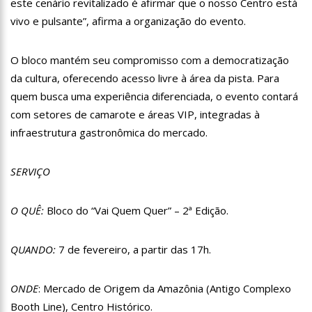
este cenário revitalizado é afirmar que o nosso Centro está
12:57
Agenor Tupinambá tem primeiro encontro com namorado
vivo e pulsante”, afirma a organização do evento.
após um ano de relacionamento a distância
13:03
Prefeitura de Manaus realiza 1ª Feira Folclórica no Centro
Cultural Povos da Amazônia
O bloco mantém seu compromisso com a democratização
12:56
OMS declara fim da emergência em saúde por mpox
da cultura, oferecendo acesso livre à área da pista. Para
quem busca uma experiência diferenciada, o evento contará
12:45
Fornecedores entram com pedido de falência das lojas
com setores de camarote e áreas VIP, integradas à
Marisa
infraestrutura gastronômica do mercado.
11:19
Secretaria de Fazenda alerta para golpes com pagamento
falso de IPVA por Pix
10:58
Idosa comemora 107 anos com festa temática da Barbie e
SERVIÇO
encanta web
10:43
Bolsonaro virá a Manaus ainda este ano para fortalecer pré-
O QUÊ:
Bloco do “Vai Quem Quer” – 2ª Edição.
candidatura de coronel Menezes à Prefeitura de Manaus em 2024
10:26
Ex-noivo de Marília Mendonça choca fãs com homenagem a
ela em seu casamento
QUANDO:
7 de fevereiro, a partir das 17h.
10:15
Aos 43 anos, mulher com deficiência contrata jovem para
fazer sexo pela primeira vez
ONDE
: Mercado de Origem da Amazônia (Antigo Complexo
12:56
Virginia Fonseca mente sobre avião e Zé Felipe enfrenta
crise na carreira
Booth Line), Centro Histórico.