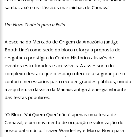
11:28
Casal é surpreendido com gravidez de sêxtuplos e pai ‘passa
samba, axé e os clássicos marchinhas de Carnaval.
mal’
11:22
UEA e Sejusc lançam cursos de capacitação para
atendimento a Pessoas com Deficiência
Um Novo Cenário para a Folia
11:09
Bruna Biancardi ganha mimo de R$ 820 de Neymar: ‘Se fez
presente mesmo distante’
A escolha do Mercado de Origem da Amazônia (antigo
14:30
Wilson Lima entrega Caimi Ada Rodrigues Viana revitalizado
Booth Line) como sede do bloco reforça a proposta de
à população idosa da zona oeste
resgatar o prestígio do Centro Histórico através de
14:25
Confira quais bairros de Manaus ficarão sem energia nesta
segunda-feira (15)
eventos estruturados e acessíveis. A assessoria do
14:17
Motoristas de aplicativo entram em greve em todo o Brasil
complexo destaca que o espaço oferece a segurança e o
conforto necessários para receber grandes públicos, unindo
14:10
Após matar colegas, policial grava vídeo: “Te vejo no inferno”;
a arquitetura clássica da Manaus antiga à energia vibrante
assista
das festas populares.
13:52
Jovem sofre queimaduras de 1º grau no rosto após celular
explodir
“O Bloco ‘Vai Quem Quer’ não é apenas uma festa de
13:35
Mulher morre atropelada a caminho do trabalho em Manaus
Carnaval, é um movimento de ocupação e valorização do
13:05
Cultura Manaus: 21ª Semana Nacional de Museus conta com
nosso patrimônio. Trazer Wanderley e Márcia Novo para
vasta programação em nove espaços culturais