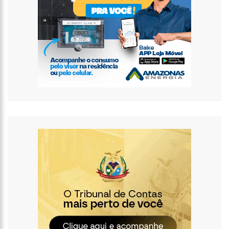
retirada do prêmio
11:33
Prefeito fiscaliza obras de creche e anuncia entrega para as
próximas semanas
11:26
PM prende filho suspeito de matar o pai a marteladas por
religião
13:02
PF deflagra operação contra tráfico de drogas e lavagem de
dinheiro em Manaus
12:49
Adolescente ‘perde’ testículo após se inclinar para pegar bola
de golfe
12:37
Prefeitura de Manaus divulga calendário para agendamento
de castração de cães e gatos
12:24
Modelo diz ter sido expulsa de supermercado por usar
roupas curtas
12:07
Índice que mede a inflação dos aluguéis cai 0,95% em abril
11:27
Jojo Todynho cada vez mais focada nos treinos após perder
24 quilos
11:15
Medo do Chucky? Filmes de terror baseados em fatos da
vida real!
11:01
Ministério Público investiga prefeito que se casou com