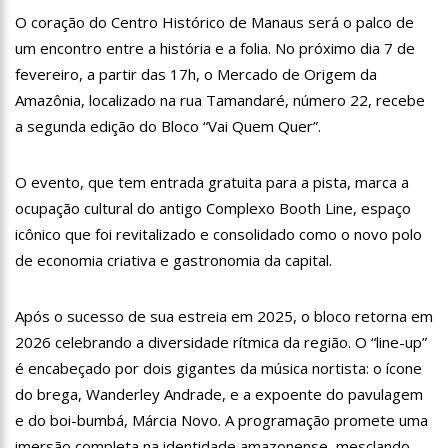
13:07
Greve de ônibus é suspensa a pedido do prefeito de
O coração do Centro Histórico de Manaus será o palco de
Manaus
um encontro entre a história e a folia. No próximo dia 7 de
12:55
PIB do Japão registra crescimento pela primeira vez em 3
fevereiro, a partir das 17h, o Mercado de Origem da
trimestres
Amazônia, localizado na rua Tamandaré, número 22, recebe
12:49
Anitta diz que ficou dez meses sem sexo e revela como se
sentiu
a segunda edição do Bloco “Vai Quem Quer”.
12:37
Agenor Tupinambá fala sobre namoro com Lucas: “Não
houve traição”
O evento, que tem entrada gratuita para a pista, marca a
12:23
Influenciadora e ex são encontrados mortos em carro no
ocupação cultural do antigo Complexo Booth Line, espaço
interior de SP
icônico que foi revitalizado e consolidado como o novo polo
14:56
Vídeo: Reação de Ana Clara após não pegar buquê em
casamento viraliza: “Filho da put*! Nojento!”
de economia criativa e gastronomia da capital.
14:52
Procon-AM orienta população que Lei do Troco é válida e
deve ser respeitada
Após o sucesso de sua estreia em 2025, o bloco retorna em
11:59
Empresário ‘Passarão’, dono do porto Chibatão, morre em
2026 celebrando a diversidade rítmica da região. O “line-up”
São Paulo
é encabeçado por dois gigantes da música nortista: o ícone
11:52
Petrobras anuncia nova política de preços de combustíveis
do brega, Wanderley Andrade, e a expoente do pavulagem
11:36
Acusado de divulgar fotos de corpo de Marília Mendonça e
e do boi-bumbá, Márcia Novo. A programação promete uma
de outros artistas mortos vira réu
imersão completa na identidade amazonense, mesclando