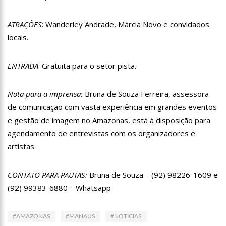
12:46
Enfermeiros do HPS 28 de Agosto são aprovados em
processo seletivo do Hospital Freiberg, na Alemanha
ATRAÇÕES
: Wanderley Andrade, Márcia Novo e convidados
12:42
Casal morre em acidente de trânsito em avenida de Manaus
locais.
12:35
Mãe de Paulo Gustavo revela testamento deixado pelo
humorista
ENTRADA
: Gratuita para o setor pista.
12:24
Livre da Globo, Galvão Bueno realiza sonho antigo e estreia
programa
Nota para a imprensa:
Bruna de Souza Ferreira, assessora
11:35
Prefeitura e Sinetram emitem cartão PassaFácil
de comunicação com vasta experiência em grandes eventos
gratuitamente em ação itinerante
e gestão de imagem no Amazonas, está à disposição para
11:29
Com Lei Paulo Gustavo, governo garante R$ 3,8 bilhões para
a cultura
agendamento de entrevistas com os organizadores e
13:32
Governo do Amazonas vai em busca de modelo de parques
artistas.
ecoindustriais na Coreia do Sul
13:29
Vítima de Daniel Alves larga emprego e desabafa: ‘Raiva e
CONTATO PARA PAUTAS:
Bruna de Souza – (92) 98226-1609 e
nojo’
(92) 99383-6880 – Whatsapp
13:24
Mulher é sequestrada, agredida e tem o cabelo raspado por
dívida de droga
13:18
Velório de Rita Lee, em São Paulo, será aberto ao público
#AMAZONAS
#MANAUS
#NOTICIAS