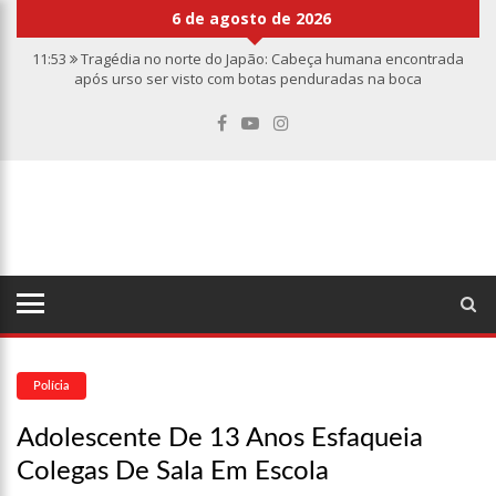
6 de agosto de 2026
11:53
Tragédia no norte do Japão: Cabeça humana encontrada
após urso ser visto com botas penduradas na boca
11:46
Linha Direta divulga caso de criança de 2 anos morta e
esquartejada em Manaus; relembre os fatos
11:39
Casal é torturado e morto em casa na comunidade Mundo
Novo
11:01
Vídeo: “Sofá voador” aparece nos céus após tempestade na
Turquia
10:32
Rússia destrói grandes depósitos de armas da OTAN na
Ucrânia
10:26
Estado Unidos estão furiosos com o retorno da Síria ao
mundo árabe e ameaçam aliados
10:11
Homem é executado a tiros dentro da própria residência em
Manaus
Polícia
10:00
Linha Direta exibe vídeo com o corpo do menino Henry Borel
Adolescente De 13 Anos Esfaqueia
15:34
Faustão deixa Band após 1 ano e meio na emissora
Colegas De Sala Em Escola