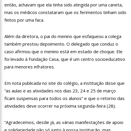
11:28
Casal é surpreendido com gravidez de sêxtuplos e pai ‘passa
então, achavam que ela tinha sido atingida por uma caneta,
mal’
mas os médicos constataram que os ferimentos tinham sido
11:22
UEA e Sejusc lançam cursos de capacitação para
feitos por uma faca.
atendimento a Pessoas com Deficiência
11:09
Bruna Biancardi ganha mimo de R$ 820 de Neymar: ‘Se fez
presente mesmo distante’
Além da diretora, o pai do menino que esfaqueou a colega
14:30
Wilson Lima entrega Caimi Ada Rodrigues Viana revitalizado
também prestou depoimento. O delegado que conduz o
à população idosa da zona oeste
caso afirmou que o menino está em estado de choque. Ele
14:25
Confira quais bairros de Manaus ficarão sem energia nesta
foi levado à Fundação Casa, que é um centro socioeducativo
segunda-feira (15)
para menores infratores.
14:17
Motoristas de aplicativo entram em greve em todo o Brasil
Em nota publicada no site do colégio, a instituição disse que
14:10
Após matar colegas, policial grava vídeo: “Te vejo no inferno”;
assista
“as aulas e as atividades nos dias 23, 24 e 25 de março
13:52
Jovem sofre queimaduras de 1º grau no rosto após celular
ficam suspensas para todos os alunos” e que o retorno das
explodir
atividades deve ocorrer na próxima segunda-feira (28).
13:35
Mulher morre atropelada a caminho do trabalho em Manaus
“Agradecemos, desde já, as várias manifestações de apoio
13:05
Cultura Manaus: 21ª Semana Nacional de Museus conta com
vasta programação em nove espaços culturais
e solidariedade não só junto à nossa Instituição, mas,