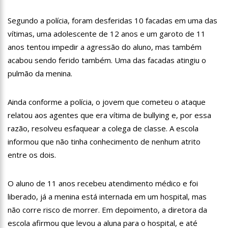
13:07
Greve de ônibus é suspensa a pedido do prefeito de
Manaus
Segundo a polícia, foram desferidas 10 facadas em uma das
12:55
PIB do Japão registra crescimento pela primeira vez em 3
vítimas, uma adolescente de 12 anos e um garoto de 11
trimestres
anos tentou impedir a agressão do aluno, mas também
12:49
Anitta diz que ficou dez meses sem sexo e revela como se
acabou sendo ferido também. Uma das facadas atingiu o
sentiu
pulmão da menina.
12:37
Agenor Tupinambá fala sobre namoro com Lucas: “Não
houve traição”
12:23
Influenciadora e ex são encontrados mortos em carro no
Ainda conforme a polícia, o jovem que cometeu o ataque
interior de SP
relatou aos agentes que era vítima de bullying e, por essa
14:56
Vídeo: Reação de Ana Clara após não pegar buquê em
razão, resolveu esfaquear a colega de classe. A escola
casamento viraliza: “Filho da put*! Nojento!”
informou que não tinha conhecimento de nenhum atrito
14:52
Procon-AM orienta população que Lei do Troco é válida e
deve ser respeitada
entre os dois.
11:59
Empresário ‘Passarão’, dono do porto Chibatão, morre em
São Paulo
O aluno de 11 anos recebeu atendimento médico e foi
11:52
Petrobras anuncia nova política de preços de combustíveis
liberado, já a menina está internada em um hospital, mas
não corre risco de morrer. Em depoimento, a diretora da
11:36
Acusado de divulgar fotos de corpo de Marília Mendonça e
de outros artistas mortos vira réu
escola afirmou que levou a aluna para o hospital, e até