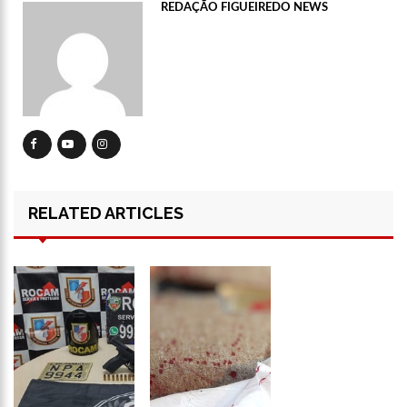
REDAÇÃO FIGUEIREDO NEWS
12:46
Enfermeiros do HPS 28 de Agosto são aprovados em
processo seletivo do Hospital Freiberg, na Alemanha
12:42
Casal morre em acidente de trânsito em avenida de Manaus
12:35
Mãe de Paulo Gustavo revela testamento deixado pelo
humorista
12:24
Livre da Globo, Galvão Bueno realiza sonho antigo e estreia
programa
11:35
Prefeitura e Sinetram emitem cartão PassaFácil
gratuitamente em ação itinerante
RELATED ARTICLES
11:29
Com Lei Paulo Gustavo, governo garante R$ 3,8 bilhões para
a cultura
13:32
Governo do Amazonas vai em busca de modelo de parques
ecoindustriais na Coreia do Sul
13:29
Vítima de Daniel Alves larga emprego e desabafa: ‘Raiva e
nojo’
13:24
Mulher é sequestrada, agredida e tem o cabelo raspado por
dívida de droga
13:18
Velório de Rita Lee, em São Paulo, será aberto ao público