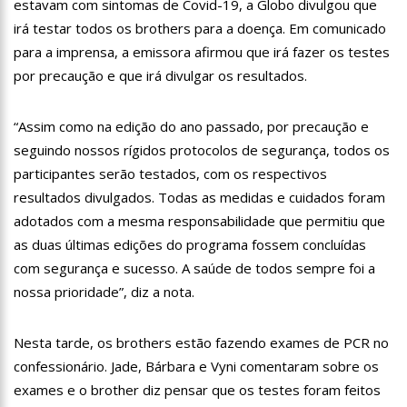
estavam com sintomas de Covid-19, a Globo divulgou que
13:24
Dia Mundial da Hipertensão: SES-AM orienta sobre
irá testar todos os brothers para a doença. Em comunicado
prevenção e tratamento adequado da doença
para a imprensa, a emissora afirmou que irá fazer os testes
13:19
Professores do AM entram em greve e cobram reajuste
por precaução e que irá divulgar os resultados.
salarial de 25%
13:14
Boi Caprichoso lança vídeos gravados pelos dançarinos da
“Assim como na edição do ano passado, por precaução e
Troup Caprichoso e Corpo de Dança Caprichoso (CDC)
seguindo nossos rígidos protocolos de segurança, todos os
13:07
Greve de ônibus é suspensa a pedido do prefeito de
participantes serão testados, com os respectivos
Manaus
resultados divulgados. Todas as medidas e cuidados foram
12:55
PIB do Japão registra crescimento pela primeira vez em 3
adotados com a mesma responsabilidade que permitiu que
trimestres
as duas últimas edições do programa fossem concluídas
12:49
Anitta diz que ficou dez meses sem sexo e revela como se
com segurança e sucesso. A saúde de todos sempre foi a
sentiu
nossa prioridade”, diz a nota.
12:37
Agenor Tupinambá fala sobre namoro com Lucas: “Não
houve traição”
Nesta tarde, os brothers estão fazendo exames de PCR no
12:23
Influenciadora e ex são encontrados mortos em carro no
confessionário. Jade, Bárbara e Vyni comentaram sobre os
interior de SP
exames e o brother diz pensar que os testes foram feitos