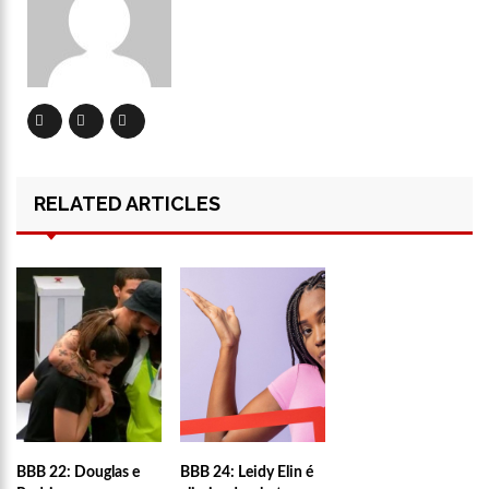
12:46
Enfermeiros do HPS 28 de Agosto são aprovados em
processo seletivo do Hospital Freiberg, na Alemanha
12:42
Casal morre em acidente de trânsito em avenida de Manaus
12:35
Mãe de Paulo Gustavo revela testamento deixado pelo
humorista
12:24
Livre da Globo, Galvão Bueno realiza sonho antigo e estreia
RELATED ARTICLES
programa
11:35
Prefeitura e Sinetram emitem cartão PassaFácil
gratuitamente em ação itinerante
11:29
Com Lei Paulo Gustavo, governo garante R$ 3,8 bilhões para
a cultura
13:32
Governo do Amazonas vai em busca de modelo de parques
ecoindustriais na Coreia do Sul
13:29
Vítima de Daniel Alves larga emprego e desabafa: ‘Raiva e
nojo’
BBB 22: Douglas e
BBB 24: Leidy Elin é
13:24
Mulher é sequestrada, agredida e tem o cabelo raspado por