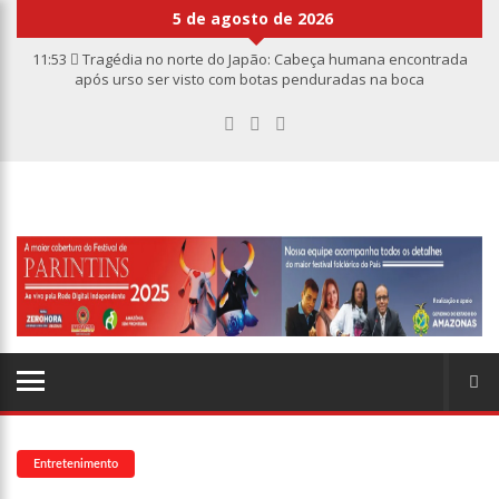
5 de agosto de 2026
11:53
Tragédia no norte do Japão: Cabeça humana encontrada
após urso ser visto com botas penduradas na boca
11:46
Linha Direta divulga caso de criança de 2 anos morta e
esquartejada em Manaus; relembre os fatos
11:39
Casal é torturado e morto em casa na comunidade Mundo
Novo
11:01
Vídeo: “Sofá voador” aparece nos céus após tempestade na
Turquia
10:32
Rússia destrói grandes depósitos de armas da OTAN na
Ucrânia
10:26
Estado Unidos estão furiosos com o retorno da Síria ao
mundo árabe e ameaçam aliados
10:11
Homem é executado a tiros dentro da própria residência em
Manaus
Entretenimento
10:00
Linha Direta exibe vídeo com o corpo do menino Henry Borel