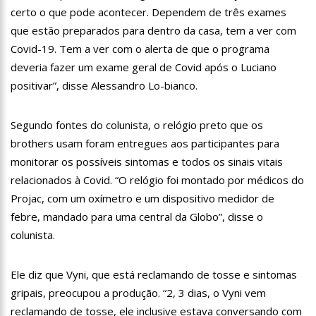
à população idosa da zona oeste
certo o que pode acontecer. Dependem de três exames
que estão preparados para dentro da casa, tem a ver com
14:25
Confira quais bairros de Manaus ficarão sem energia nesta
segunda-feira (15)
Covid-19. Tem a ver com o alerta de que o programa
deveria fazer um exame geral de Covid após o Luciano
14:17
Motoristas de aplicativo entram em greve em todo o Brasil
positivar”, disse Alessandro Lo-bianco.
14:10
Após matar colegas, policial grava vídeo: “Te vejo no inferno”;
assista
Segundo fontes do colunista, o relógio preto que os
brothers usam foram entregues aos participantes para
13:52
Jovem sofre queimaduras de 1º grau no rosto após celular
explodir
monitorar os possíveis sintomas e todos os sinais vitais
relacionados à Covid. “O relógio foi montado por médicos do
13:35
Mulher morre atropelada a caminho do trabalho em Manaus
Projac, com um oxímetro e um dispositivo medidor de
febre, mandado para uma central da Globo”, disse o
13:05
Cultura Manaus: 21ª Semana Nacional de Museus conta com
vasta programação em nove espaços culturais
colunista.
12:57
Agenor Tupinambá tem primeiro encontro com namorado
após um ano de relacionamento a distância
Ele diz que Vyni, que está reclamando de tosse e sintomas
gripais, preocupou a produção. “2, 3 dias, o Vyni vem
13:03
Prefeitura de Manaus realiza 1ª Feira Folclórica no Centro
Cultural Povos da Amazônia
reclamando de tosse, ele inclusive estava conversando com