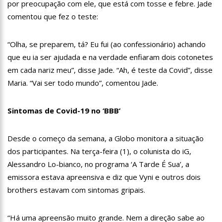
14:56
Vídeo: Reação de Ana Clara após não pegar buquê em
por preocupação com ele, que está com tosse e febre. Jade
casamento viraliza: “Filho da put*! Nojento!”
comentou que fez o teste:
14:52
Procon-AM orienta população que Lei do Troco é válida e
deve ser respeitada
“Olha, se preparem, tá? Eu fui (ao confessionário) achando
11:59
Empresário ‘Passarão’, dono do porto Chibatão, morre em
que eu ia ser ajudada e na verdade enfiaram dois cotonetes
São Paulo
em cada nariz meu”, disse Jade. “Ah, é teste da Covid”, disse
Maria. “Vai ser todo mundo”, comentou Jade.
11:52
Petrobras anuncia nova política de preços de combustíveis
11:36
Acusado de divulgar fotos de corpo de Marília Mendonça e
Sintomas de Covid-19 no ‘BBB’
de outros artistas mortos vira réu
11:28
Casal é surpreendido com gravidez de sêxtuplos e pai
Desde o começo da semana, a Globo monitora a situação
‘passa mal’
dos participantes. Na terça-feira (1), o colunista do iG,
11:22
UEA e Sejusc lançam cursos de capacitação para
Alessandro Lo-bianco, no programa ‘A Tarde É Sua’, a
atendimento a Pessoas com Deficiência
emissora estava apreensiva e diz que Vyni e outros dois
brothers estavam com sintomas gripais.
11:09
Bruna Biancardi ganha mimo de R$ 820 de Neymar: ‘Se fez
presente mesmo distante’
14:30
Wilson Lima entrega Caimi Ada Rodrigues Viana revitalizado
“Há uma apreensão muito grande. Nem a direção sabe ao