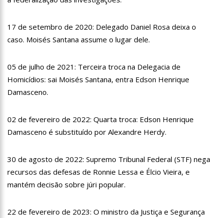
EletroFunk ao lado da Torre Eiffel; vídeo
18:17
Detectores de metais começam a ser usados em escolas
17 de setembro de 2020: Delegado Daniel Rosa deixa o
municipais de Manaus
caso. Moisés Santana assume o lugar dele.
18:13
Helen Ganzarolli confirma que levou golpe do ex-marido:
“Não estou bem”
18:01
Prefeito de São José do Campestre é assassinado a tiros em
05 de julho de 2021: Terceira troca na Delegacia de
sua residência.
Homicídios: sai Moisés Santana, entra Edson Henrique
17:54
Moradores do Viver Melhor 1 recebem serviços de UBS
Damasceno.
móvel da Prefeitura de Manaus a partir de segunda-feira, 24/4
17:48
Wilson Lima apresenta ‘Amazonas Meu Lar’ ao ministro das
Cidades e para a presidente da Caixa
02 de fevereiro de 2022: Quarta troca: Edson Henrique
17:41
CNH Social 2023: mais de 90 mil inscrições são realizadas nas
Damasceno é substituído por Alexandre Herdy.
primeiras horas após a liberação do sistema
12:40
Em 10 dias, 225 pessoas foram presas por suspeita de
ligação com ataques a escolas
30 de agosto de 2022: Supremo Tribunal Federal (STF) nega
recursos das defesas de Ronnie Lessa e Élcio Vieira, e
12:30
Fundação Alfredo da Matta discute parceria e retomada de
vigilância em ISTs
mantém decisão sobre júri popular.
12:10
É hoje: banda Kiss já está em Brasília para show histórico na
Arena BRB
22 de fevereiro de 2023: O ministro da Justiça e Segurança
12:00
Homem que divulgava fotos de famosos mortos agia desde