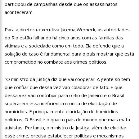
participou de campanhas desde que os assassinatos
15:36
PF apreende carros de luxo de empresa do Faraó dos
aconteceram.
Bitcoins
15:31
Fátima Bernardes relembra reação dos filhos com
descoberta de namoro
Para a diretora-executiva Jurema Werneck, as autoridades
15:14
Anúncio da OMS ainda não significa o fim da pandemia de
do Rio estão falhando há cinco anos com as famílias das
Covid-19; entenda
vítimas e a sociedade como um todo. Ela defende que a
14:48
Com mais de 1,2 mil cadastros, Águas de Manaus comemora
solução do caso é fundamental para o país mostrar que está
sucesso do Programa Afluentes e enaltece papel do líder
comunitário
comprometido no combate aos crimes políticos.
14:34
Programa Ronda Escolar da Prefeitura de Manaus ganha
reforço com novas viaturas
12:02
AAM conquista aumento no rateio do MAC para os municípios
“O ministro da Justiça diz que vai cooperar. A gente só tem
do Amazonas
que confiar que dessa vez vão colaborar de fato. E que
11:20
Sonia Abrão é criticada nas redes sociais após ‘Linha Direta’
dessa vez vão contribuir para o Rio de Janeiro e o Brasil
recordar assassinato de Eloá
superarem essa ineficiência crônica de elucidação de
10:55
Lula chega a Londres para coroação do Rei Charles III
homicídios. E principalmente elucidação de homicídios
12:48
Polícia prende suspeito de matar motorista que se recusou a
políticos. O Brasil é o quarto país do mundo que mais mata
baixar vidro
ativistas. Portanto, o ministro da Justiça, além de elucidar
12:29
Idosa é estuprada após marcar encontro online com homem
esse crime, precisa estabelecer políticas e mecanismos
em MT