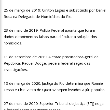
aeroporto
09:44
Netflix é processada por escolher atriz negra para
25 de março de 2019: Giniton Lages é substituído por Daniel
representar Cleópatra
Rosa na Delegacia de Homicídios do Rio.
09:38
Vídeo: Homens invadem residência e matam três pessoas na
zona norte de Manaus
23 de maio de 2019: Polícia Federal aponta que foram
20:59
Homem é linchado pela população após esfaquear a
companheira no Centro de Manaus
dados depoimentos falsos para dificultar a solução dos
20:53
Saiba como fazer o tratamento correto para evitar pedras
homicídios.
nos rins
20:48
Polícia prende elementos que faziam arrastões em paradas
11 de setembro de 2019: A então procuradora-geral da
de ônibus da zona centro-oeste de Manaus
República, Raquel Dodge, pede a federalização das
20:43
Miss Amazonas Latina 2023 representará estado em
concurso nacional
investigações.
14:28
Prefeitura divulga funcionamento dos serviços neste feriado
nacional do Dia de Tiradentes, 21/4
10 de março de 2020: Justiça do Rio determina que Ronnie
14:13
Prefeitura de Manaus autua mais 1,2 mil motoristas por uso
Lessa e Élcio Vieira de Queiroz sejam levados a júri popular.
irregular de vagas especiais
13:43
Amazonas zera fila de pacientes com cardiopatia congênita
27 de maio de 2020: Superior Tribunal de Justiça (STJ) nega
18:22
Brasileiros viralizam no TikTok com carro de som tocando
a federalização das investigações.