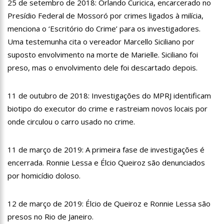
25 de setembro de 2018: Orlando Curicica, encarcerado no
batalha judicial com Scooby
Presídio Federal de Mossoró por crimes ligados à milícia,
11:34
Shakira é a primeira ‘mulher latina do ano’ da Billboard
menciona o ‘Escritório do Crime’ para os investigadores.
11:04
Cauã Reymond se diz focado em trabalho e nega ser solteiro
Uma testemunha cita o vereador Marcello Siciliano por
cobiçado
suposto envolvimento na morte de Marielle. Siciliano foi
10:54
FENAJ e SJPAM se reúnem em Congresso Nacional de Ensino
preso, mas o envolvimento dele foi descartado depois.
e Jornalismo para discutir temas e melhorias para categoria
10:45
Shein promete investir R$ 750 mi no Brasil e gerar 100 mil
empregos
11 de outubro de 2018: Investigações do MPRJ identificam
10:41
Reembolsos de planos de saúde disparam e empresas
biotipo do executor do crime e rastreiam novos locais por
suspeitam de fraude
onde circulou o carro usado no crime.
10:28
Brasileiras presas na Alemanha relatam infecção por usar
roupas coletivas em prisão
11 de março de 2019: A primeira fase de investigações é
10:21
Confira as vagas de emprego disponíveis em Manaus nesta
segunda-feira
encerrada. Ronnie Lessa e Élcio Queiroz são denunciados
10:17
Bruna Biancardi fala sobre privacidade em relacionamento
por homicídio doloso.
com Neymar
10:06
GSI divulga imagens do dia da invasão no Palácio do Planalto
12 de março de 2019: Élcio de Queiroz e Ronnie Lessa são
presos no Rio de Janeiro.
09:50
Vídeo: sem trem de pouso, avião aterrissa de barriga em