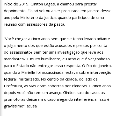
início de 2019, Giniton Lages, a chamou para prestar
12:46
Enfermeiros do HPS 28 de Agosto são aprovados em
processo seletivo do Hospital Freiberg, na Alemanha
depoimento. Ela só voltou a ser procurada em janeiro desse
12:42
Casal morre em acidente de trânsito em avenida de Manaus
ano pelo Ministério da Justiça, quando participou de uma
reunião com assessores da pasta.
12:35
Mãe de Paulo Gustavo revela testamento deixado pelo
humorista
“Você chegar a cinco anos sem que se tenha levado adiante
12:24
Livre da Globo, Galvão Bueno realiza sonho antigo e estreia
programa
o julgamento dos que estão acusados e presos por conta
11:35
Prefeitura e Sinetram emitem cartão PassaFácil
do assassinato? Sem ter uma investigação que leve aos
gratuitamente em ação itinerante
mandantes? É muito humilhante, eu acho que é vergonhoso
11:29
Com Lei Paulo Gustavo, governo garante R$ 3,8 bilhões para
para o Estado não entregar essa resposta. O Rio de Janeiro,
a cultura
quando a Marielle foi assassinada, estava sobre intervenção
13:32
Governo do Amazonas vai em busca de modelo de parques
federal, militarizado. No centro da cidade, do lado da
ecoindustriais na Coreia do Sul
Prefeitura, as vias eram cobertas por câmeras. E cinco anos
13:29
Vítima de Daniel Alves larga emprego e desabafa: ‘Raiva e
nojo’
depois você não tem um avanço. Giniton saiu do caso, as
13:24
Mulher é sequestrada, agredida e tem o cabelo raspado por
promotoras deixaram o caso alegando interferência. Isso é
dívida de droga
gravíssimo”, acusa.
13:18
Velório de Rita Lee, em São Paulo, será aberto ao público