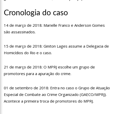
adolescente de 16 anos
13:19
Calçadão de pedras portuguesas traz movimentos sinuosos
Cronologia do caso
que lembram o rio, na Ponta Negra
13:15
‘Temos dinheiro para dar e vender’, desabafa Maíra Cardi
sobre fortuna com Thiago Nigro
14 de março de 2018: Marielle Franco e Anderson Gomes
12:51
Asteroide de 300 metros pode atingir a Terra nesta quarta-
são assassinados.
feira (26)
12:44
Amazonas reduz em 5% número de homicídios no primeiro
15 de março de 2018: Giniton Lages assume a Delegacia de
trimestre de 2023
Homicídios do Rio e o caso.
12:37
Inscrições para o Programa Bolsa Idiomas começam nesta
quarta-feira em Manaus
12:24
Homem acusado de m4tar mulher estr4ngulada fica calado
21 de março de 2018: O MPRJ escolhe um grupo de
durante audiência em Manaus
promotores para a apuração do crime.
12:14
Joe Biden anuncia candidatura à reeleição, em 2024, nos EUA
01 de setembro de 2018: Entra no caso o Grupo de Atuação
12:09
Prefeitura intensifica fiscalização de veículos pesados em
vias regulamentadas de Manaus
Especial de Combate ao Crime Organizado (GAECO/MPRJ).
11:56
SSP-AM recebe comitiva do Governo da Colômbia
Acontece a primeira troca de promotores do MPRJ.
11:47
Luana Piovani afirma sofrer com crises de ansiedade após