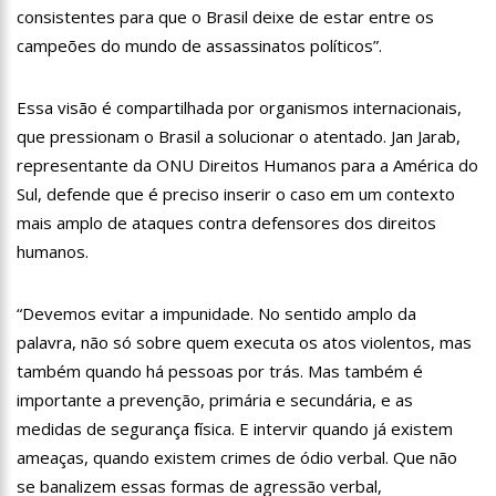
consistentes para que o Brasil deixe de estar entre os
12:14
Prefeitura fecha cratera de 2,5 metros de profundidade na
campeões do mundo de assassinatos políticos”.
Torquato Tapajós
12:08
Irmão de Shakira troca socos com Piqué para defender a
cantora
Essa visão é compartilhada por organismos internacionais,
12:01
Cachorra foge de casa, caminha 16 km até abrigo em que
que pressionam o Brasil a solucionar o atentado. Jan Jarab,
viveu e toca a campainha
representante da ONU Direitos Humanos para a América do
11:54
Com queda da Vale e Petrobras, Bolsa recua 2% em volta do
Sul, defende que é preciso inserir o caso em um contexto
feriado
mais amplo de ataques contra defensores dos direitos
11:40
Noivo de Maíra Cardi sobre submissão: “Importante para
relacionamentos”
humanos.
11:14
Capela é invadida e pichada com frases terraplanistas em SP
“Devemos evitar a impunidade. No sentido amplo da
13:30
Pastor é processado por ‘terrorismo’ após jejum mortal de
palavra, não só sobre quem executa os atos violentos, mas
fiéis
também quando há pessoas por trás. Mas também é
13:26
Prazo para recadastrar armas de fogo no sistema da PF
termina nesta quarta
importante a prevenção, primária e secundária, e as
13:22
Yasmin Brunet reclama da vida de solteira: “Não é para mim”
medidas de segurança física. E intervir quando já existem
ameaças, quando existem crimes de ódio verbal. Que não
13:16
Whindersson Nunes e Luísa Sonza se reaproximam e
se banalizem essas formas de agressão verbal,