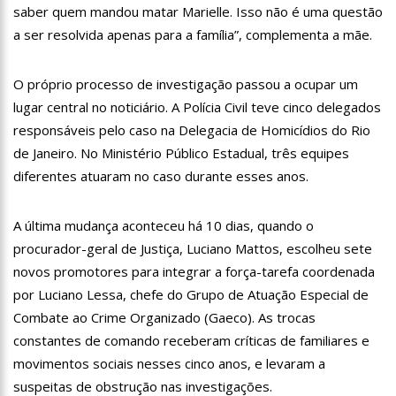
13:07
Greve de ônibus é suspensa a pedido do prefeito de
saber quem mandou matar Marielle. Isso não é uma questão
Manaus
a ser resolvida apenas para a família”, complementa a mãe.
12:55
PIB do Japão registra crescimento pela primeira vez em 3
trimestres
O próprio processo de investigação passou a ocupar um
12:49
Anitta diz que ficou dez meses sem sexo e revela como se
sentiu
lugar central no noticiário. A Polícia Civil teve cinco delegados
responsáveis pelo caso na Delegacia de Homicídios do Rio
12:37
Agenor Tupinambá fala sobre namoro com Lucas: “Não
houve traição”
de Janeiro. No Ministério Público Estadual, três equipes
12:23
Influenciadora e ex são encontrados mortos em carro no
diferentes atuaram no caso durante esses anos.
interior de SP
14:56
Vídeo: Reação de Ana Clara após não pegar buquê em
A última mudança aconteceu há 10 dias, quando o
casamento viraliza: “Filho da put*! Nojento!”
procurador-geral de Justiça, Luciano Mattos, escolheu sete
14:52
Procon-AM orienta população que Lei do Troco é válida e
deve ser respeitada
novos promotores para integrar a força-tarefa coordenada
11:59
Empresário ‘Passarão’, dono do porto Chibatão, morre em
por Luciano Lessa, chefe do Grupo de Atuação Especial de
São Paulo
Combate ao Crime Organizado (Gaeco). As trocas
11:52
Petrobras anuncia nova política de preços de combustíveis
constantes de comando receberam críticas de familiares e
movimentos sociais nesses cinco anos, e levaram a
11:36
Acusado de divulgar fotos de corpo de Marília Mendonça e
de outros artistas mortos vira réu
suspeitas de obstrução nas investigações.