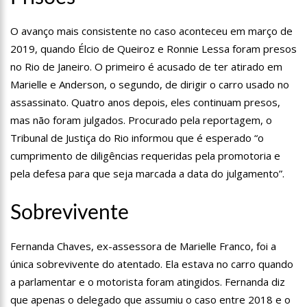
12:57
Agenor Tupinambá tem primeiro encontro com namorado
após um ano de relacionamento a distância
O avanço mais consistente no caso aconteceu em março de
13:03
Prefeitura de Manaus realiza 1ª Feira Folclórica no Centro
2019, quando Élcio de Queiroz e Ronnie Lessa foram presos
Cultural Povos da Amazônia
no Rio de Janeiro. O primeiro é acusado de ter atirado em
12:56
OMS declara fim da emergência em saúde por mpox
Marielle e Anderson, o segundo, de dirigir o carro usado no
assassinato. Quatro anos depois, eles continuam presos,
12:45
Fornecedores entram com pedido de falência das lojas
Marisa
mas não foram julgados. Procurado pela reportagem, o
11:19
Secretaria de Fazenda alerta para golpes com pagamento
Tribunal de Justiça do Rio informou que é esperado “o
falso de IPVA por Pix
cumprimento de diligências requeridas pela promotoria e
10:58
Idosa comemora 107 anos com festa temática da Barbie e
pela defesa para que seja marcada a data do julgamento”.
encanta web
10:43
Bolsonaro virá a Manaus ainda este ano para fortalecer pré-
candidatura de coronel Menezes à Prefeitura de Manaus em 2024
Sobrevivente
10:26
Ex-noivo de Marília Mendonça choca fãs com homenagem a
ela em seu casamento
Fernanda Chaves, ex-assessora de Marielle Franco, foi a
10:15
Aos 43 anos, mulher com deficiência contrata jovem para
única sobrevivente do atentado. Ela estava no carro quando
fazer sexo pela primeira vez
a parlamentar e o motorista foram atingidos. Fernanda diz
12:56
Virginia Fonseca mente sobre avião e Zé Felipe enfrenta
que apenas o delegado que assumiu o caso entre 2018 e o
crise na carreira