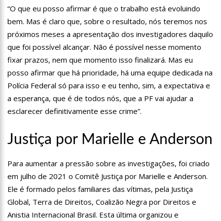
“O que eu posso afirmar é que o trabalho está evoluindo
11:04
Gato desaparecido há 10 anos reencontra tutora
bem. Mas é claro que, sobre o resultado, nós teremos nos
10:58
Homem t0rturad0 é jogado em frente à UBS do Cacau Pirêra,
próximos meses a apresentação dos investigadores daquilo
no AM
que foi possível alcançar. Não é possível nesse momento
18:07
Shakira e Tom Cruise são vistos no GP de Miami, e internet
fixar prazos, nem que momento isso finalizará. Mas eu
especula romance
posso afirmar que há prioridade, há uma equipe dedicada na
18:02
Mulher joga água fervente em marido e filho de 3 anos
Polícia Federal só para isso e eu tenho, sim, a expectativa e
a esperança, que é de todos nós, que a PF vai ajudar a
17:57
Presidente Lula propõe nova mudança no SALÁRIO MÍNIMO
dos brasileiros
esclarecer definitivamente esse crime”.
17:49
Em comemoração ao Dia das Mães, Wilson Lima antecipa
pagamento do Auxílio Estadual
Justiça por Marielle e Anderson
17:45
Polo Industrial de Manaus fatura R$ 26,9 bilhões e tem
melhor resultado desde 2019
Para aumentar a pressão sobre as investigações, foi criado
17:41
Prefeitura de Manaus recebe comitiva internacional em visita
a equipamentos socioassistenciais da cidade
em julho de 2021 o Comitê Justiça por Marielle e Anderson.
17:36
Águas de Manaus abre inscrições para curso gratuito de
Ele é formado pelos familiares das vítimas, pela Justiça
bombeiro hidráulico com vagas exclusivas para mulheres
Global, Terra de Direitos, Coalizão Negra por Direitos e
12:11
Aluno tenta furar colega em sala de aula na zona leste de
Anistia Internacional Brasil. Esta última organizou e
Manaus