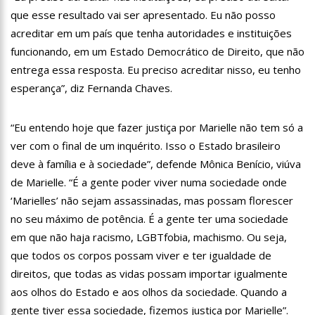
retirada do prêmio
que esse resultado vai ser apresentado. Eu não posso
11:33
Prefeito fiscaliza obras de creche e anuncia entrega para as
acreditar em um país que tenha autoridades e instituições
próximas semanas
funcionando, em um Estado Democrático de Direito, que não
11:26
PM prende filho suspeito de matar o pai a marteladas por
religião
entrega essa resposta. Eu preciso acreditar nisso, eu tenho
13:02
PF deflagra operação contra tráfico de drogas e lavagem de
esperança”, diz Fernanda Chaves.
dinheiro em Manaus
12:49
Adolescente ‘perde’ testículo após se inclinar para pegar bola
“Eu entendo hoje que fazer justiça por Marielle não tem só a
de golfe
ver com o final de um inquérito. Isso o Estado brasileiro
12:37
Prefeitura de Manaus divulga calendário para agendamento
de castração de cães e gatos
deve à família e à sociedade”, defende Mônica Benício, viúva
12:24
Modelo diz ter sido expulsa de supermercado por usar
de Marielle. “É a gente poder viver numa sociedade onde
roupas curtas
‘Marielles’ não sejam assassinadas, mas possam florescer
12:07
Índice que mede a inflação dos aluguéis cai 0,95% em abril
no seu máximo de potência. É a gente ter uma sociedade
em que não haja racismo, LGBTfobia, machismo. Ou seja,
11:27
Jojo Todynho cada vez mais focada nos treinos após perder
que todos os corpos possam viver e ter igualdade de
24 quilos
direitos, que todas as vidas possam importar igualmente
11:15
Medo do Chucky? Filmes de terror baseados em fatos da
vida real!
aos olhos do Estado e aos olhos da sociedade. Quando a
11:01
Ministério Público investiga prefeito que se casou com
gente tiver essa sociedade, fizemos justiça por Marielle”.