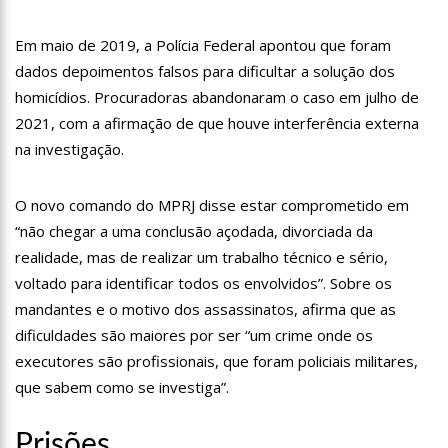
11:28
Casal é surpreendido com gravidez de sêxtuplos e pai ‘passa
mal’
Em maio de 2019, a Polícia Federal apontou que foram
11:22
UEA e Sejusc lançam cursos de capacitação para
dados depoimentos falsos para dificultar a solução dos
atendimento a Pessoas com Deficiência
homicídios. Procuradoras abandonaram o caso em julho de
11:09
Bruna Biancardi ganha mimo de R$ 820 de Neymar: ‘Se fez
presente mesmo distante’
2021, com a afirmação de que houve interferência externa
na investigação.
14:30
Wilson Lima entrega Caimi Ada Rodrigues Viana revitalizado
à população idosa da zona oeste
14:25
Confira quais bairros de Manaus ficarão sem energia nesta
O novo comando do MPRJ disse estar comprometido em
segunda-feira (15)
“não chegar a uma conclusão açodada, divorciada da
14:17
Motoristas de aplicativo entram em greve em todo o Brasil
realidade, mas de realizar um trabalho técnico e sério,
voltado para identificar todos os envolvidos”. Sobre os
14:10
Após matar colegas, policial grava vídeo: “Te vejo no inferno”;
assista
mandantes e o motivo dos assassinatos, afirma que as
13:52
Jovem sofre queimaduras de 1º grau no rosto após celular
dificuldades são maiores por ser “um crime onde os
explodir
executores são profissionais, que foram policiais militares,
13:35
Mulher morre atropelada a caminho do trabalho em Manaus
que sabem como se investiga”.
13:05
Cultura Manaus: 21ª Semana Nacional de Museus conta com
vasta programação em nove espaços culturais
Prisões