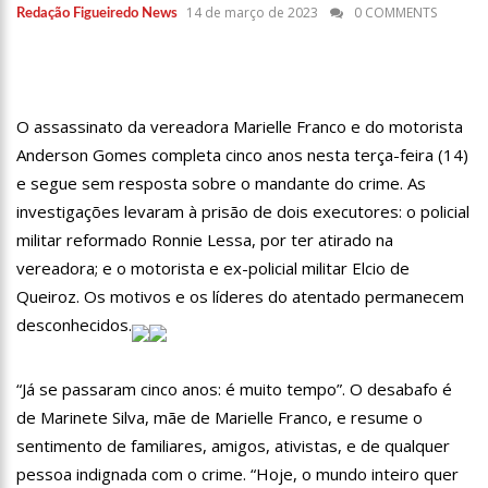
12:49
Padrasto é pego assinando OnlyFans de enteada: “Me via
14 de março de 2023
0 COMMENTS
Redação Figueiredo News
fazendo sexo”
12:24
Vídeo de Zezé di Camargo desafinando viraliza e fãs
lamentam: “Luto”
11:43
Postos serão fiscalizados para garantir queda nos preços,
O assassinato da vereadora Marielle Franco e do motorista
diz ministro
Anderson Gomes completa cinco anos nesta terça-feira (14)
11:24
Campanha intensifica combate à violência sexual contra
crianças
e segue sem resposta sobre o mandante do crime. As
11:10
Constituição e Lei Maria da Penha ganham tradução em
investigações levaram à prisão de dois executores: o policial
idioma indígena
militar reformado Ronnie Lessa, por ter atirado na
11:04
Sine Manaus oferta 167 vagas de emprego nesta quinta-
vereadora; e o motorista e ex-policial militar Elcio de
feira, 18/5
Queiroz. Os motivos e os líderes do atentado permanecem
10:49
Wilson Lima anuncia implantação de centro integrado para
desconhecidos.
atender crianças e adolescentes vítimas de violência
13:24
Dia Mundial da Hipertensão: SES-AM orienta sobre
prevenção e tratamento adequado da doença
“Já se passaram cinco anos: é muito tempo”. O desabafo é
13:19
Professores do AM entram em greve e cobram reajuste
de Marinete Silva, mãe de Marielle Franco, e resume o
salarial de 25%
sentimento de familiares, amigos, ativistas, e de qualquer
13:14
Boi Caprichoso lança vídeos gravados pelos dançarinos da
Troup Caprichoso e Corpo de Dança Caprichoso (CDC)
pessoa indignada com o crime. “Hoje, o mundo inteiro quer