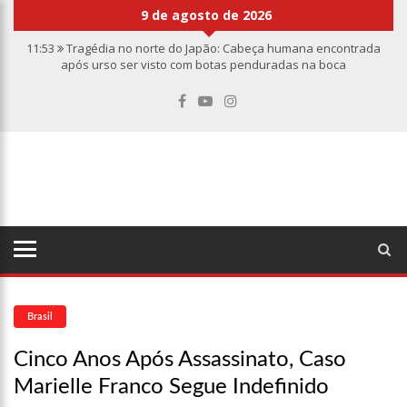
9 de agosto de 2026
11:53
Tragédia no norte do Japão: Cabeça humana encontrada
após urso ser visto com botas penduradas na boca
11:46
Linha Direta divulga caso de criança de 2 anos morta e
esquartejada em Manaus; relembre os fatos
11:39
Casal é torturado e morto em casa na comunidade Mundo
Novo
11:01
Vídeo: “Sofá voador” aparece nos céus após tempestade na
Turquia
10:32
Rússia destrói grandes depósitos de armas da OTAN na
Ucrânia
10:26
Estado Unidos estão furiosos com o retorno da Síria ao
mundo árabe e ameaçam aliados
10:11
Homem é executado a tiros dentro da própria residência em
Manaus
Brasil
10:00
Linha Direta exibe vídeo com o corpo do menino Henry Borel
Cinco Anos Após Assassinato, Caso
15:34
Faustão deixa Band após 1 ano e meio na emissora
Marielle Franco Segue Indefinido