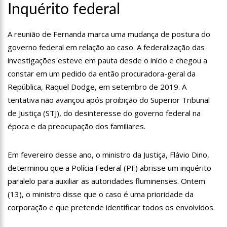
Inquérito federal
13:15
Nattan revela problema de saúde e afastamento temporário
dos palcos
13:10
Anaju quase lambe lingua de Tati Zaqui e dá abaixadinha na
A reunião de Fernanda marca uma mudança de postura do
calça: “Empinei pra foto mesmo”
governo federal em relação ao caso. A federalização das
13:06
Motorista de aplicativo é preso por levar e buscar bandidos
investigações esteve em pauta desde o início e chegou a
para assalto
constar em um pedido da então procuradora-geral da
13:03
Vídeo mostra exato momento que mototaxista despenca de
República, Raquel Dodge, em setembro de 2019. A
barranco e passageiro morre
tentativa não avançou após proibição do Superior Tribunal
12:59
Manaus registra ocorrências de desabamento em manhã
chuvosa
de Justiça (STJ), do desinteresse do governo federal na
12:48
Polícia investiga caso de bebê que teve cabeça arrancada no
época e da preocupação dos familiares.
parto
12:43
Câmara debate sobre preço das passagens aéreas para o
Em fevereiro desse ano, o ministro da Justiça, Flávio Dino,
Norte
determinou que a Polícia Federal (PF) abrisse um inquérito
11:39
Roger e Caio Ribeiro ‘atropelam’ Galvão Bueno e animam a
Globo
paralelo para auxiliar as autoridades fluminenses. Ontem
11:23
Key Alves confirma saída do vôlei e fatura R$ 3 milhões com
(13), o ministro disse que o caso é uma prioridade da
o Onlyfans
corporação e que pretende identificar todos os envolvidos.
11:10
Morre, aos 75 anos, Rita Lee, ícone do rock n’ roll brasileiro