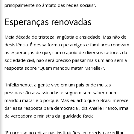
internautas especulam volta do casal
principalmente no âmbito das redes sociais”.
13:01
Prefeito inaugura Casa de Praia e enfatiza investimentos no
turismo
Esperanças renovadas
12:42
Em Viena, Wilson Lima conhece exitoso sistema de
tratamento de esgoto e diz que solução europeia pode ajudar
Amazonas
12:34
Os Corpos cobrem as ruas da capital do Sudão, e o cheiro de
Meia década de tristeza, angústia e ansiedade. Mas não de
morte invade hospitais do país
desistência. É dessa forma que amigos e familiares renovam
10:36
CAPIVARA FILÓ GANHA MÚSICA ESCRITA POR MARINHO BELLO;
as esperanças de que, com o apoio de diversos setores da
VEJA VÍDEO
sociedade civil, não será preciso passar mais um ano sem a
12:50
VÍDEO: Suspeitos de tráfico de drogas são capturados dentro
de bueiro em Manaus
resposta sobre “Quem mandou matar Marielle?”.
12:33
Kim Kardashian compartilha encontro com “gata milionária”
do estilista Karl Lagerfeld
“Infelizmente, a gente vive em um país onde muitas
12:03
Putin assina decreto e abre caminho para deportação de
pessoas são assassinadas e seguem sem saber quem
pessoas de regiões ocupadas na Ucrânia
mandou matar e o porquê. Mas eu acho que o Brasil merece
11:52
Ex-mulher de Daniel Alves se muda com os filhos do jogador
dar essa resposta para democracia”, diz Anielle Franco, irmã
para Barcelona
da vereadora e ministra da Igualdade Racial.
11:45
Idoso retoma emprego em banco 59 anos após ser preso
pela ditadura
11:39
Corpo de ganhador de loteria é encontrado concretado após
“Eu preciso acreditar nas instituições, eu preciso acreditar