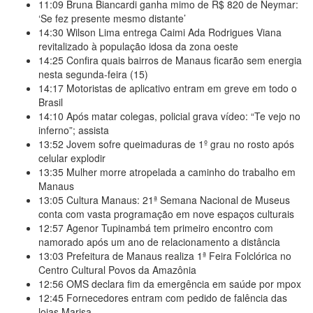
11:09
Bruna Biancardi ganha mimo de R$ 820 de Neymar:
‘Se fez presente mesmo distante’
14:30
Wilson Lima entrega Caimi Ada Rodrigues Viana
revitalizado à população idosa da zona oeste
14:25
Confira quais bairros de Manaus ficarão sem energia
nesta segunda-feira (15)
14:17
Motoristas de aplicativo entram em greve em todo o
Brasil
14:10
Após matar colegas, policial grava vídeo: “Te vejo no
inferno”; assista
13:52
Jovem sofre queimaduras de 1º grau no rosto após
celular explodir
13:35
Mulher morre atropelada a caminho do trabalho em
Manaus
13:05
Cultura Manaus: 21ª Semana Nacional de Museus
conta com vasta programação em nove espaços culturais
12:57
Agenor Tupinambá tem primeiro encontro com
namorado após um ano de relacionamento a distância
13:03
Prefeitura de Manaus realiza 1ª Feira Folclórica no
Centro Cultural Povos da Amazônia
12:56
OMS declara fim da emergência em saúde por mpox
12:45
Fornecedores entram com pedido de falência das
lojas Marisa