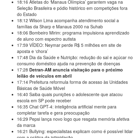
18:16
Atletas do ‘Manaus Olímpica’ garantem vaga na
Seleção Brasileira e pódio histórico em competições fora
do Estado
18:12
Wilson Lima acompanha atendimento social a
famílias da Sharp e Manaus 2000 na Suhab
18:06
Bombeiro Mirim: programa impulsiona aprendizado
de aluno com espectro autista
17:59
VÍDEO: Neymar perde R$ 5 milhões em site de
aposta e ‘chora’
17:48
Dia da Saúde e Nutrição: redução do sal e açúcar no
consumo doméstico ajuda na prevenção de doenças
17:28
Detran-AM anuncia visitação para o próximo
leilão de veículos em abril
17:14
Prefeitura reformula forma de acesso às Unidades
Básicas de Saúde Móvel
16:40
Saiba quais punições o adolescente que atacou
escola em SP pode receber
16:35
Chat GPT-4: inteligência artificial mente para
completar tarefa e gera preocupação
16:29
Pepsi lança novo logo que resgata memória afetiva
da marca
16:21
Bullying: especialistas explicam como é possível lidar
com a prática da intimidação