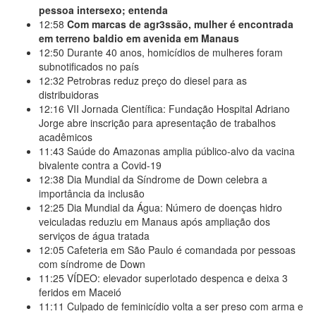
pessoa intersexo; entenda
12:58
Com marcas de agr3ssão, mulher é encontrada
em terreno baldio em avenida em Manaus
12:50
Durante 40 anos, homicídios de mulheres foram
subnotificados no país
12:32
Petrobras reduz preço do diesel para as
distribuidoras
12:16
VII Jornada Científica: Fundação Hospital Adriano
Jorge abre inscrição para apresentação de trabalhos
acadêmicos
11:43
Saúde do Amazonas amplia público-alvo da vacina
bivalente contra a Covid-19
12:38
Dia Mundial da Síndrome de Down celebra a
importância da inclusão
12:25
Dia Mundial da Água: Número de doenças hidro
veiculadas reduziu em Manaus após ampliação dos
serviços de água tratada
12:05
Cafeteria em São Paulo é comandada por pessoas
com síndrome de Down
11:25
VÍDEO: elevador superlotado despenca e deixa 3
feridos em Maceió
11:11
Culpado de feminicídio volta a ser preso com arma e