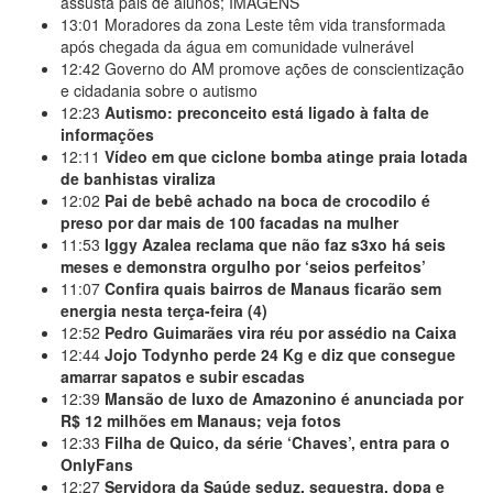
assusta pais de alunos; IMAGENS
13:01
Moradores da zona Leste têm vida transformada
após chegada da água em comunidade vulnerável
12:42
Governo do AM promove ações de conscientização
e cidadania sobre o autismo
12:23
Autismo: preconceito está ligado à falta de
informações
12:11
Vídeo em que ciclone bomba atinge praia lotada
de banhistas viraliza
12:02
Pai de bebê achado na boca de crocodilo é
preso por dar mais de 100 facadas na mulher
11:53
Iggy Azalea reclama que não faz s3xo há seis
meses e demonstra orgulho por ‘seios perfeitos’
11:07
Confira quais bairros de Manaus ficarão sem
energia nesta terça-feira (4)
12:52
Pedro Guimarães vira réu por assédio na Caixa
12:44
Jojo Todynho perde 24 Kg e diz que consegue
amarrar sapatos e subir escadas
12:39
Mansão de luxo de Amazonino é anunciada por
R$ 12 milhões em Manaus; veja fotos
12:33
Filha de Quico, da série ‘Chaves’, entra para o
OnlyFans
12:27
Servidora da Saúde seduz, sequestra, dopa e