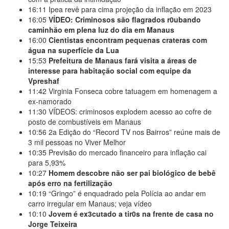
16:11
Ipea revê para cima projeção da inflação em 2023
16:05
VÍDEO: Criminosos são flagrados r0ubando
caminhão em plena luz do dia em Manaus
16:00
Cientistas encontram pequenas crateras com
água na superfície da Lua
15:53
Prefeitura de Manaus fará visita a áreas de
interesse para habitação social com equipe da
Vpreshaf
11:42
Virginia Fonseca cobre tatuagem em homenagem a
ex-namorado
11:30
VÍDEOS: criminosos explodem acesso ao cofre de
posto de combustíveis em Manaus
10:56
2a Edição do “Record TV nos Bairros” reúne mais de
3 mil pessoas no Viver Melhor
10:35
Previsão do mercado financeiro para inflação cai
para 5,93%
10:27
Homem descobre não ser pai biológico de bebê
após erro na fertilização
10:19
“Gringo” é enquadrado pela Polícia ao andar em
carro irregular em Manaus; veja vídeo
10:10
Jovem é ex3cutado a tir0s na frente de casa no
Jorge Teixeira