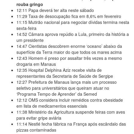
rouba gringo
12:11
Papa deverá ter alta neste sábado
11:29
Taxa de desocupação fica em 8,6% em fevereiro
11:15
Mutirão nacional para negociar dívidas termina nesta
sexta-feira
14:52
Câmara aprova repúdio a Lula, primeiro da história a
um presidente
14:47
Cientistas descobrem enorme ‘oceano’ abaixo da
superfície da Terra maior do que todos os mares acima
12:43
Homem é preso por assaltar três vezes a mesmo
drogaria em Manaus
12:35
Hospital Delphina Aziz recebe visita de
representantes da Secretaria de Saúde de Sergipe
12:27
Prefeitura de Manaus lança mais um processo
seletivo para universitários que queiram atuar no
‘Programa Tempo de Aprender’ da Semed
12:12
OMS considera incluir remédios contra obesidade
em lista de medicamentos essenciais
11:38
Ministério da Agricultura suspende feiras com aves
para evitar gripe aviária
11:14
Nestlé fecha fábrica na França após escândalo das
pizzas contaminadas