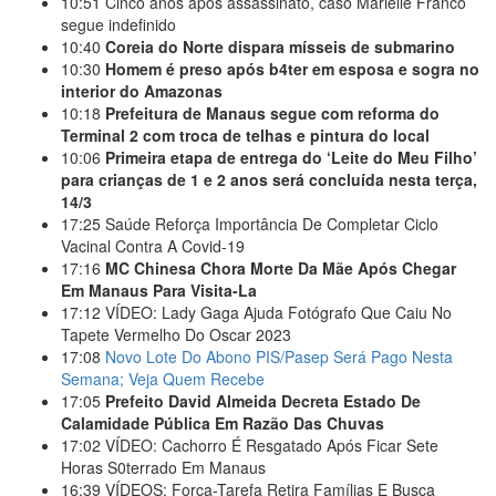
10:51
Cinco anos após assassinato, caso Marielle Franco
segue indefinido
10:40
Coreia do Norte dispara mísseis de submarino
10:30
Homem é preso após b4ter em esposa e sogra no
interior do Amazonas
10:18
Prefeitura de Manaus segue com reforma do
Terminal 2 com troca de telhas e pintura do local
10:06
Primeira etapa de entrega do ‘Leite do Meu Filho’
para crianças de 1 e 2 anos será concluída nesta terça,
14/3
17:25
Saúde Reforça Importância De Completar Ciclo
Vacinal Contra A Covid-19
17:16
MC Chinesa Chora Morte Da Mãe Após Chegar
Em Manaus Para Visita-La
17:12
VÍDEO: Lady Gaga Ajuda Fotógrafo Que Caiu No
Tapete Vermelho Do Oscar 2023
17:08
Novo Lote Do Abono PIS/Pasep Será Pago Nesta
Semana; Veja Quem Recebe
17:05
Prefeito David Almeida Decreta Estado De
Calamidade Pública Em Razão Das Chuvas
17:02
VÍDEO: Cachorro É Resgatado Após Ficar Sete
Horas S0terrado Em Manaus
16:39
VÍDEOS: Força-Tarefa Retira Famílias E Busca