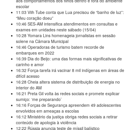
aos comportamentos dos filhos dentro e fora do ambiente
escolar
11:03
Viih Tube conta que Lua precisou de “banho de luz”:
“Meu coração doeu”
10:46
SES-AM intensifica atendimentos em consultas e
exames em unidades neste sábado (15/04)
10:28
Yomara Lins homenageia jornalistas em sessão
solene na Câmara Municipal
16:46
Operadoras de turismo batem recorde de
embarques em 2022
16:39
Dia do Beijo: uma das formas mais significativas de
carinho e amor
16:32
Força-tarefa irá vacinar 8 mil indígenas em áreas de
difícil acesso
16:28
Cheia altera sistema de distribuição de energia no
interior do AM
16:21
Preta Gil volta às redes sociais e promete explicar
sumiço: ‘me preparando’
16:16
Forças de Segurança apreendem 49 adolescentes
envolvidos em ameaças a escolas
16:12
Ministério da justiça obriga redes sociais a retirar
conteúdo de apologia à violência
12:22
Rússia anuncia teste de míssil balístico