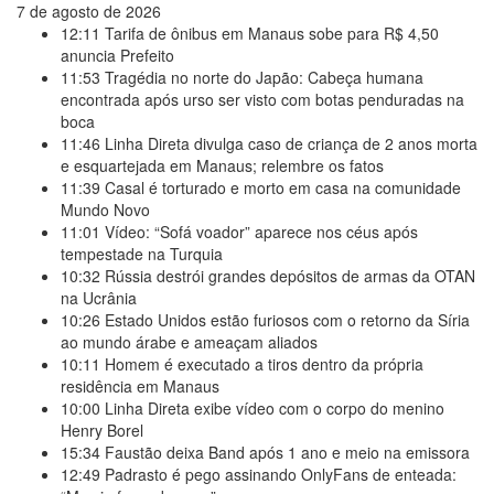
7 de agosto de 2026
12:11
Tarifa de ônibus em Manaus sobe para R$ 4,50
anuncia Prefeito
11:53
Tragédia no norte do Japão: Cabeça humana
encontrada após urso ser visto com botas penduradas na
boca
11:46
Linha Direta divulga caso de criança de 2 anos morta
e esquartejada em Manaus; relembre os fatos
11:39
Casal é torturado e morto em casa na comunidade
Mundo Novo
11:01
Vídeo: “Sofá voador” aparece nos céus após
tempestade na Turquia
10:32
Rússia destrói grandes depósitos de armas da OTAN
na Ucrânia
10:26
Estado Unidos estão furiosos com o retorno da Síria
ao mundo árabe e ameaçam aliados
10:11
Homem é executado a tiros dentro da própria
residência em Manaus
10:00
Linha Direta exibe vídeo com o corpo do menino
Henry Borel
15:34
Faustão deixa Band após 1 ano e meio na emissora
12:49
Padrasto é pego assinando OnlyFans de enteada: