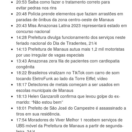
20:53
Saiba como fazer o tratamento correto para
evitar pedras nos rins
20:48
Polícia prende elementos que faziam arrastões em
paradas de ônibus da zona centro-oeste de Manaus
20:43
Miss Amazonas Latina 2023 representará estado em
concurso nacional
14:28
Prefeitura divulga funcionamento dos serviços neste
feriado nacional do Dia de Tiradentes, 21/4
14:13
Prefeitura de Manaus autua mais 1,2 mil motoristas
por uso irregular de vagas especiais
13:43
Amazonas zera fila de pacientes com cardiopatia
congênita
18:22
Brasileiros viralizam no TikTok com carro de som
tocando EletroFunk ao lado da Torre Eiffel; vídeo
18:17
Detectores de metais começam a ser usados em
escolas municipais de Manaus
18:13
Helen Ganzarolli confirma que levou golpe do ex-
marido: “Não estou bem”
18:01
Prefeito de São José do Campestre é assassinado a
tiros em sua residência.
17:54
Moradores do Viver Melhor 1 recebem serviços de
UBS móvel da Prefeitura de Manaus a partir de segunda-
feira, 24/4