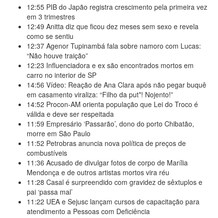
12:55
PIB do Japão registra crescimento pela primeira vez
em 3 trimestres
12:49
Anitta diz que ficou dez meses sem sexo e revela
como se sentiu
12:37
Agenor Tupinambá fala sobre namoro com Lucas:
“Não houve traição”
12:23
Influenciadora e ex são encontrados mortos em
carro no interior de SP
14:56
Vídeo: Reação de Ana Clara após não pegar buquê
em casamento viraliza: “Filho da put*! Nojento!”
14:52
Procon-AM orienta população que Lei do Troco é
válida e deve ser respeitada
11:59
Empresário ‘Passarão’, dono do porto Chibatão,
morre em São Paulo
11:52
Petrobras anuncia nova política de preços de
combustíveis
11:36
Acusado de divulgar fotos de corpo de Marília
Mendonça e de outros artistas mortos vira réu
11:28
Casal é surpreendido com gravidez de sêxtuplos e
pai ‘passa mal’
11:22
UEA e Sejusc lançam cursos de capacitação para
atendimento a Pessoas com Deficiência