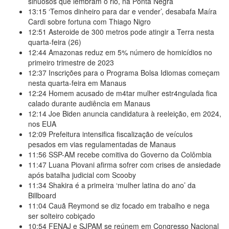
sinuosos que lembram o rio, na Ponta Negra
13:15
‘Temos dinheiro para dar e vender’, desabafa Maíra
Cardi sobre fortuna com Thiago Nigro
12:51
Asteroide de 300 metros pode atingir a Terra nesta
quarta-feira (26)
12:44
Amazonas reduz em 5% número de homicídios no
primeiro trimestre de 2023
12:37
Inscrições para o Programa Bolsa Idiomas começam
nesta quarta-feira em Manaus
12:24
Homem acusado de m4tar mulher estr4ngulada fica
calado durante audiência em Manaus
12:14
Joe Biden anuncia candidatura à reeleição, em 2024,
nos EUA
12:09
Prefeitura intensifica fiscalização de veículos
pesados em vias regulamentadas de Manaus
11:56
SSP-AM recebe comitiva do Governo da Colômbia
11:47
Luana Piovani afirma sofrer com crises de ansiedade
após batalha judicial com Scooby
11:34
Shakira é a primeira ‘mulher latina do ano’ da
Billboard
11:04
Cauã Reymond se diz focado em trabalho e nega
ser solteiro cobiçado
10:54
FENAJ e SJPAM se reúnem em Congresso Nacional