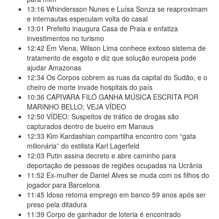
13:16
Whindersson Nunes e Luísa Sonza se reaproximam
e internautas especulam volta do casal
13:01
Prefeito inaugura Casa de Praia e enfatiza
investimentos no turismo
12:42
Em Viena, Wilson Lima conhece exitoso sistema de
tratamento de esgoto e diz que solução europeia pode
ajudar Amazonas
12:34
Os Corpos cobrem as ruas da capital do Sudão, e o
cheiro de morte invade hospitais do país
10:36
CAPIVARA FILÓ GANHA MÚSICA ESCRITA POR
MARINHO BELLO; VEJA VÍDEO
12:50
VÍDEO: Suspeitos de tráfico de drogas são
capturados dentro de bueiro em Manaus
12:33
Kim Kardashian compartilha encontro com “gata
milionária” do estilista Karl Lagerfeld
12:03
Putin assina decreto e abre caminho para
deportação de pessoas de regiões ocupadas na Ucrânia
11:52
Ex-mulher de Daniel Alves se muda com os filhos do
jogador para Barcelona
11:45
Idoso retoma emprego em banco 59 anos após ser
preso pela ditadura
11:39
Corpo de ganhador de loteria é encontrado