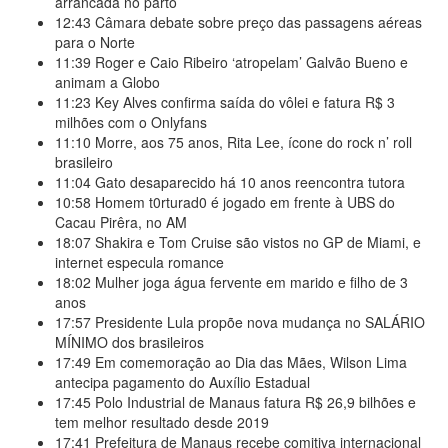
arrancada no parto
12:43
Câmara debate sobre preço das passagens aéreas
para o Norte
11:39
Roger e Caio Ribeiro ‘atropelam’ Galvão Bueno e
animam a Globo
11:23
Key Alves confirma saída do vôlei e fatura R$ 3
milhões com o Onlyfans
11:10
Morre, aos 75 anos, Rita Lee, ícone do rock n’ roll
brasileiro
11:04
Gato desaparecido há 10 anos reencontra tutora
10:58
Homem t0rturad0 é jogado em frente à UBS do
Cacau Pirêra, no AM
18:07
Shakira e Tom Cruise são vistos no GP de Miami, e
internet especula romance
18:02
Mulher joga água fervente em marido e filho de 3
anos
17:57
Presidente Lula propõe nova mudança no SALÁRIO
MÍNIMO dos brasileiros
17:49
Em comemoração ao Dia das Mães, Wilson Lima
antecipa pagamento do Auxílio Estadual
17:45
Polo Industrial de Manaus fatura R$ 26,9 bilhões e
tem melhor resultado desde 2019
17:41
Prefeitura de Manaus recebe comitiva internacional