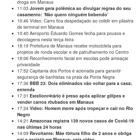
droga em Manaus
11:03
Jovem gera polêmica ao divulgar regras do seu
casamento: ‘Não quero ninguém bebendo’
10:46
Vídeo: Carro fica despedaçado ao colidir em pilastra
de terminal em Manaus
10:40
Aeroporto Eduardo Gomes fecha para pousos e
decolagens nesta terça-feira
18:19
Prefeitura de Manaus recebe motocicleta para
projetos de ronda escolar e de patrulhamento no Centro
18:06
Reconhecimento facial em escolas pode ameaçar
privacidade
17:52
Capitania dos Portos é acionada para garantir
segurança de banhistas na praia da Ponta Negra
17:36
BBB 23: Dois eliminados vão voltar para a casa;
entenda
17:31
Estelionr4tário é preso após aplicar g0lpes e
vender carros r0ubados em Manaus
17:24
Vídeo: Homem morre após tropeçar e cair no Rio
Negro
14:21
Amazonas registra 139 novos casos de Covid-19
nas últimas 24 horas
14:09
Revoltante: Mãe t0rtura filho de 2 anos e obriga
pai a assistir em Manaus; veja vídeo