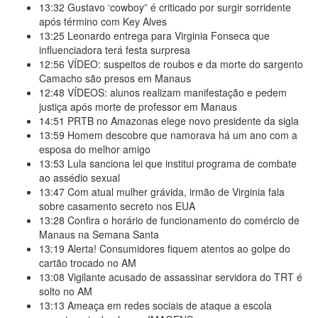
13:32
Gustavo ‘cowboy” é criticado por surgir sorridente
após término com Key Alves
13:25
Leonardo entrega para Virginia Fonseca que
influenciadora terá festa surpresa
12:56
VÍDEO: suspeitos de roubos e da morte do sargento
Camacho são presos em Manaus
12:48
VÍDEOS: alunos realizam manifestação e pedem
justiça após morte de professor em Manaus
14:51
PRTB no Amazonas elege novo presidente da sigla
13:59
Homem descobre que namorava há um ano com a
esposa do melhor amigo
13:53
Lula sanciona lei que institui programa de combate
ao assédio sexual
13:47
Com atual mulher grávida, irmão de Virginia fala
sobre casamento secreto nos EUA
13:28
Confira o horário de funcionamento do comércio de
Manaus na Semana Santa
13:19
Alerta! Consumidores fiquem atentos ao golpe do
cartão trocado no AM
13:08
Vigilante acusado de assassinar servidora do TRT é
solto no AM
13:13
Ameaça em redes sociais de ataque a escola