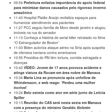
09:54
Prefeitura enfatiza importância do apoio federal
para minimizar danos causados pelo rigoroso inverno
amazônico
11:43
Hospital Platão Araújo revitaliza espaços para
humanizar atendimento aos pacientes
11:27
PCC seguiu família de Moro desde janeiro e alugou
imóveis na rua do senador
11:13
Conheça a história do serial killer retratado no filme
“O Estrangulador de Boston”
11:03
Biden autoriza ataque aéreo na Síria após suspeita
de ofensiva iraniana contra americanos
10:55
Presídios do RN têm tortura, comida estragada e
doenças
10:42
VÍDEO: Jovem de 17 anos provoca acidente e
atinge viatura da Rocam em área nobre de Manaus
10:34
Maria Lina se pronuncia após unfollow de
Whindersson, e web reage: ‘Perdeu uma mulher
incrível’
10:24
Belo estreia como ator em série junto de Leticia
Spiller
10:13
Reunião do CAS será nesta sexta em Manaus
com a presença do ministro Geraldo Alckmin