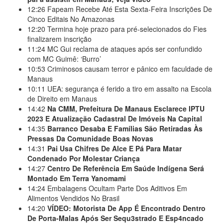
12:26
Fapeam Recebe Até Esta Sexta-Feira Inscrições De
Cinco Editais No Amazonas
12:20
Termina hoje prazo para pré-selecionados do Fies
finalizarem inscrição
11:24
MC Gui reclama de ataques após ser confundido
com MC Guimê: ‘Burro’
10:53
Criminosos causam terror e pânico em faculdade de
Manaus
10:11
UEA: segurança é ferido a tiro em assalto na Escola
de Direito em Manaus
14:42
Na CMM, Prefeitura De Manaus Esclarece IPTU
2023 E Atualização Cadastral De Imóveis Na Capital
14:35
Barranco Desaba E Famílias São Retiradas Às
Pressas Da Comunidade Boas Novas
14:31
Pai Usa Chifres De Alce E Pá Para Matar
Condenado Por Molestar Criança
14:27
Centro De Referência Em Saúde Indígena Será
Montado Em Terra Yanomami
14:24
Embalagens Ocultam Parte Dos Aditivos Em
Alimentos Vendidos No Brasil
14:20
VÍDEO: Motorista De App É Encontrado Dentro
De Porta-Malas Após Ser Sequ3strado E Esp4ncado