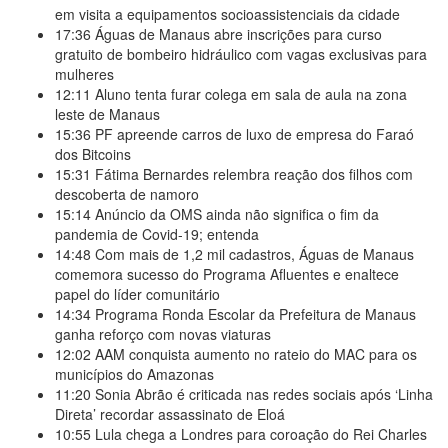
em visita a equipamentos socioassistenciais da cidade
17:36
Águas de Manaus abre inscrições para curso
gratuito de bombeiro hidráulico com vagas exclusivas para
mulheres
12:11
Aluno tenta furar colega em sala de aula na zona
leste de Manaus
15:36
PF apreende carros de luxo de empresa do Faraó
dos Bitcoins
15:31
Fátima Bernardes relembra reação dos filhos com
descoberta de namoro
15:14
Anúncio da OMS ainda não significa o fim da
pandemia de Covid-19; entenda
14:48
Com mais de 1,2 mil cadastros, Águas de Manaus
comemora sucesso do Programa Afluentes e enaltece
papel do líder comunitário
14:34
Programa Ronda Escolar da Prefeitura de Manaus
ganha reforço com novas viaturas
12:02
AAM conquista aumento no rateio do MAC para os
municípios do Amazonas
11:20
Sonia Abrão é criticada nas redes sociais após ‘Linha
Direta’ recordar assassinato de Eloá
10:55
Lula chega a Londres para coroação do Rei Charles