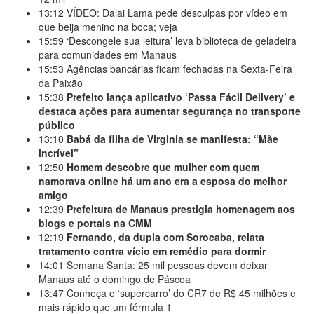
13:12
VÍDEO: Dalai Lama pede desculpas por vídeo em
que beija menino na boca; veja
15:59
‘Descongele sua leitura’ leva biblioteca de geladeira
para comunidades em Manaus
15:53
Agências bancárias ficam fechadas na Sexta-Feira
da Paixão
15:38
Prefeito lança aplicativo ‘Passa Fácil Delivery’ e
destaca ações para aumentar segurança no transporte
público
13:10
Babá da filha de Virginia se manifesta: “Mãe
incrível”
12:50
Homem descobre que mulher com quem
namorava online há um ano era a esposa do melhor
amigo
12:39
Prefeitura de Manaus prestigia homenagem aos
blogs e portais na CMM
12:19
Fernando, da dupla com Sorocaba, relata
tratamento contra vício em remédio para dormir
14:01
Semana Santa: 25 mil pessoas devem deixar
Manaus até o domingo de Páscoa
13:47
Conheça o ‘supercarro’ do CR7 de R$ 45 milhões e
mais rápido que um fórmula 1