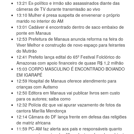
13:21
Ex-político e irmão são assassinados diante das
câmeras de TV durante transmissão ao vivo
13:10
Mulher é presa suspeita de envenenar o próprio
marido no interior do AM
13:01
Cadáver é encontrado dentro de saco embaixo de
ponte em Manaus
12:53
Prefeitura de Manaus anuncia reforma na feira do
Viver Melhor e construção de novo espaço para feirantes
do Mutirão
12:41
Prefeito lança edital do 65º Festival Folclórico do
Amazonas com apoio financeiro de quase R$ 1,2 milhão
15:03
CORPO MASCULINO É ENCONTRADO BOIANDO
EM IGARAPÉ
12:59
Hospital de Manaus oferece atendimento para
crianças com Autismo
12:50
Editora em Manaus vai publicar livros sem custo
para os autores; saiba como
12:32
Polícia diz que vai apurar vazamento de fotos da
cantora Marília Mendonça
12:14
Câmara do DF lança frente em defesa das religiões
de matriz africana
11:59
PC-AM faz alerta aos pais e responsáveis quanto