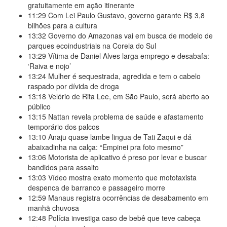
gratuitamente em ação itinerante
11:29
Com Lei Paulo Gustavo, governo garante R$ 3,8
bilhões para a cultura
13:32
Governo do Amazonas vai em busca de modelo de
parques ecoindustriais na Coreia do Sul
13:29
Vítima de Daniel Alves larga emprego e desabafa:
‘Raiva e nojo’
13:24
Mulher é sequestrada, agredida e tem o cabelo
raspado por dívida de droga
13:18
Velório de Rita Lee, em São Paulo, será aberto ao
público
13:15
Nattan revela problema de saúde e afastamento
temporário dos palcos
13:10
Anaju quase lambe lingua de Tati Zaqui e dá
abaixadinha na calça: “Empinei pra foto mesmo”
13:06
Motorista de aplicativo é preso por levar e buscar
bandidos para assalto
13:03
Vídeo mostra exato momento que mototaxista
despenca de barranco e passageiro morre
12:59
Manaus registra ocorrências de desabamento em
manhã chuvosa
12:48
Polícia investiga caso de bebê que teve cabeça