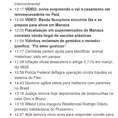
intercontinental
12:17
VÍDEO: noiva surpreende e vai a casamento em
retroescavadeira no Pará
12:06
VÍDEO: Banda Scorpions encontra fãs e se
prepara para show em Manaus
12:00
Fiscalização em supermercados de Manaus
constata venda ilegal de sacolas plásticas
11:54
Vizinhos reclamam de gemidos e morador
justifica: “Fiz amor gostoso”
11:17
Cientistas pedem ajuda para identificar ‘animal
misterioso’ visto em parque
11:08
Inflação oficial desacelera e atinge 0,71% em março,
diz IBGE
10:59
Polícia Federal deflagra operação contra fraudes no
sistema do Fies
14:43
Governo agiliza vistos para haitianos com parentes
no Brasil
13:18
Justiça retoma hoje depoimentos de testemunhas no
caso Dom e Bruno
13:10
Wilson Lima inaugura Residencial Rodrigo Otávio,
primeiro habitacional do Prosamin+
12:47
Alok demora cinco anos para responder convite para