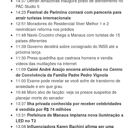
14:37
Detran Amazonas inaugura posto de atendimento no
PAC Studio 5
14:25
Festival de Parintins contará com pareceria para
atrair turistas internacionais
12:51
Moradores do Residencial Viver Melhor 1 e 2
reivindicam reforma nos prédios
11:48
Navio Cruzeiro chega a Manaus com turistas de 15
países diferentes
11:39
Governo decidirá sobre consignado do INSS até a
próxima terça
11:30
Presa quadrilha que castrava homens e vendia
vídeos das mutilações na internet
11:09
Caimi André Araújo encerra atividades no Centro
de Convivência da Família Padre Pedro Vignola
11:00
Exame pode revelar se você sofre de transtorno de
ansiedade e em que grau
10:46
Moro alvo de facção: veja os presos suspeitos de
planejar morte do senador
13:37
Ilha privada conhecida por receber celebridades
é vendida por R$ 74 milhões
13:31
Prefeitura de Manaus implanta nova iluminação a
LED no T2
13:08
Influenciadora Karen Bachini afirma ser uma