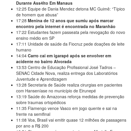
Durante Ass4lto Em Manaus
12:25
Equipe de Dania Mendez detona MC Guimê: “Típico
de homem que abusa”
17:28
Menina de 12 anos que sumiu após marcar
encontro pela internet é encontrada no Maranhão
17:22
Estudantes fazem passeata pela revogação do novo
ensino médio em SP
17:11
Unidade de saúde da Fiocruz pede doações de leite
humano
14:04
Carro cai em igarapé após se envolver em
acidente no bairro Alvorada
13:53
Centro de Educação Profissional José Tadros –
SENAC Cidade Nova, realiza entrega dos Laboratórios
Juventude e Aprendizagem
13:28
Secretaria de Saúde realiza cirurgias em pacientes
com Hanseníase no município de Eirunepé
13:19
Saúde do Amazonas reforça medidas de prevenção
sobre traumas ortopédicos
11:35
Flamengo vence Vasco em jogo quente e sai na
frente na semifinal
11:08
Voa, Brasil vai emitir quase 12 milhões de passagens
por ano a R$ 200