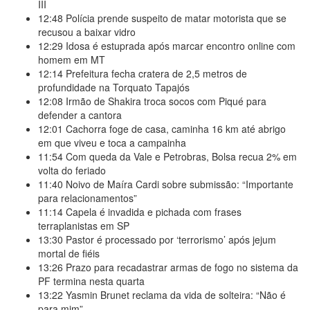
III
12:48
Polícia prende suspeito de matar motorista que se
recusou a baixar vidro
12:29
Idosa é estuprada após marcar encontro online com
homem em MT
12:14
Prefeitura fecha cratera de 2,5 metros de
profundidade na Torquato Tapajós
12:08
Irmão de Shakira troca socos com Piqué para
defender a cantora
12:01
Cachorra foge de casa, caminha 16 km até abrigo
em que viveu e toca a campainha
11:54
Com queda da Vale e Petrobras, Bolsa recua 2% em
volta do feriado
11:40
Noivo de Maíra Cardi sobre submissão: “Importante
para relacionamentos”
11:14
Capela é invadida e pichada com frases
terraplanistas em SP
13:30
Pastor é processado por ‘terrorismo’ após jejum
mortal de fiéis
13:26
Prazo para recadastrar armas de fogo no sistema da
PF termina nesta quarta
13:22
Yasmin Brunet reclama da vida de solteira: “Não é
para mim”