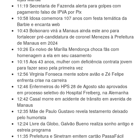
11:19
Secretaria de Fazenda alerta para golpes com
pagamento falso de IPVA por Pix
10:58
Idosa comemora 107 anos com festa temática da
Barbie e encanta web
10:43
Bolsonaro virá a Manaus ainda este ano para
fortalecer pré-candidatura de coronel Menezes à Prefeitura
de Manaus em 2024
10:26
Ex-noivo de Marília Mendonça choca fãs com
homenagem a ela em seu casamento
10:15
Aos 43 anos, mulher com deficiência contrata jovem
para fazer sexo pela primeira vez
12:56
Virginia Fonseca mente sobre avião e Zé Felipe
enfrenta crise na carreira
12:46
Enfermeiros do HPS 28 de Agosto são aprovados
em processo seletivo do Hospital Freiberg, na Alemanha
12:42
Casal morre em acidente de trânsito em avenida de
Manaus
12:35
Mãe de Paulo Gustavo revela testamento deixado
pelo humorista
12:24
Livre da Globo, Galvão Bueno realiza sonho antigo e
estreia programa
11:35
Prefeitura e Sinetram emitem cartão PassaFácil