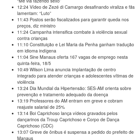
“Me via fazendo sexo”
12:24
Vídeo de Zezé di Camargo desafinando viraliza e fãs
lamentam: “Luto”
11:43
Postos serão fiscalizados para garantir queda nos
preços, diz ministro
11:24
Campanha intensifica combate à violência sexual
contra crianças
11:10
Constituição e Lei Maria da Penha ganham tradução
em idioma indígena
11:04
Sine Manaus oferta 167 vagas de emprego nesta
quinta-feira, 18/5
10:49
Wilson Lima anuncia implantação de centro
integrado para atender crianças e adolescentes vítimas de
violência
13:24
Dia Mundial da Hipertensão: SES-AM orienta sobre
prevenção e tratamento adequado da doença
13:19
Professores do AM entram em greve e cobram
reajuste salarial de 25%
13:14
Boi Caprichoso lança vídeos gravados pelos
dançarinos da Troup Caprichoso e Corpo de Dança
Caprichoso (CDC)
13:07
Greve de ônibus é suspensa a pedido do prefeito de
Manaus