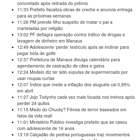
concretado após retirada do prêmio
11:33
Prefeito fiscaliza obras de creche e anuncia entrega
para as próximas semanas
11:26
PM prende filho suspeito de matar o pai a
marteladas por religião
13:02
PF deflagra operação contra tráfico de drogas e
lavagem de dinheiro em Manaus
12:49
Adolescente ‘perde’ testículo após se inclinar para
pegar bola de golfe
12:37
Prefeitura de Manaus divulga calendário para
agendamento de castração de cães e gatos
12:24
Modelo diz ter sido expulsa de supermercado por
usar roupas curtas
12:07
Índice que mede a inflação dos aluguéis cai 0,95%
em abril
11:27
Jojo Todynho cada vez mais focada nos treinos após
perder 24 quilos
11:15
Medo do Chucky? Filmes de terror baseados em
fatos da vida real!
11:01
Ministério Público investiga prefeito que se casou
com adolescente de 16 anos
13:19
Calçadão de pedras portuguesas traz movimentos