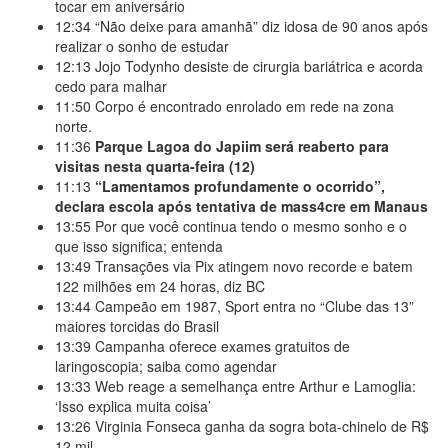
tocar em aniversário
12:34
“Não deixe para amanhã” diz idosa de 90 anos após
realizar o sonho de estudar
12:13
Jojo Todynho desiste de cirurgia bariátrica e acorda
cedo para malhar
11:50
Corpo é encontrado enrolado em rede na zona
norte.
11:36
Parque Lagoa do Japiim será reaberto para
visitas nesta quarta-feira (12)
11:13
“Lamentamos profundamente o ocorrido”,
declara escola após tentativa de mass4cre em Manaus
13:55
Por que você continua tendo o mesmo sonho e o
que isso significa; entenda
13:49
Transações via Pix atingem novo recorde e batem
122 milhões em 24 horas, diz BC
13:44
Campeão em 1987, Sport entra no “Clube das 13”
maiores torcidas do Brasil
13:39
Campanha oferece exames gratuitos de
laringoscopia; saiba como agendar
13:33
Web reage a semelhança entre Arthur e Lamoglia:
‘Isso explica muita coisa’
13:26
Virginia Fonseca ganha da sogra bota-chinelo de R$
12 mil