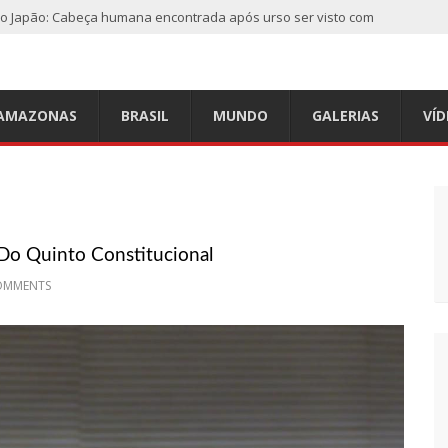
do Japão: Cabeça humana encontrada após urso ser visto com
a
a caso de criança de 2 anos morta e esquartejada em Manaus;
AMAZONAS
BRASIL
MUNDO
GALERIAS
VÍD
e morto em casa na comunidade Mundo Novo
r” aparece nos céus após tempestade na Turquia
 Do Quinto Constitucional
OMMENTS
ndes depósitos de armas da OTAN na Ucrânia
o furiosos com o retorno da Síria ao mundo árabe e ameaçam
a tiros dentro da própria residência em Manaus