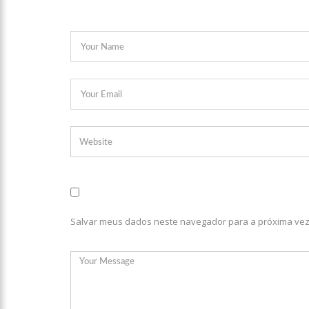
10:26
Ex-noivo de Maríli
10:15
Aos 43 anos, mulher
12:56
Virginia Fonseca men
12:46
Enfermeiros do HPS
Freiberg, na Alemanha
12:42
Casal morre em aci
Salvar meus dados neste navegador para a próxima vez
12:35
Mãe de Paulo Gusta
12:24
Livre da Globo, Gal