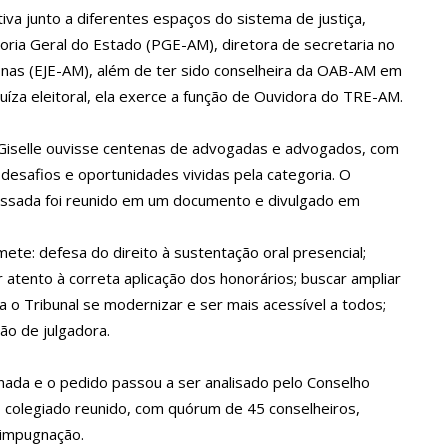
va junto a diferentes espaços do sistema de justiça,
a crescimento pela primeira vez em 3 trimestres
ria Geral do Estado (PGE-AM), diretora de secretaria no
mazonas (EJE-AM), além de ter sido conselheira da OAB-AM em
íza eleitoral, ela exerce a função de Ouvidora do TRE-AM.
u dez meses sem sexo e revela como se sentiu
 Giselle ouvisse centenas de advogadas e advogados, com
ala sobre namoro com Lucas: “Não houve traição”
 desafios e oportunidades vividas pela categoria. O
issada foi reunido em um documento e divulgado em
 são encontrados mortos em carro no interior de SP
te: defesa do direito à sustentação oral presencial;
r atento à correta aplicação dos honorários; buscar ampliar
ra o Tribunal se modernizar e ser mais acessível a todos;
a Clara após não pegar buquê em casamento viraliza: “Filho da
ão de julgadora.
opulação que Lei do Troco é válida e deve ser respeitada
ada e o pedido passou a ser analisado pelo Conselho
o colegiado reunido, com quórum de 45 conselheiros,
 impugnação.
o’, dono do porto Chibatão, morre em São Paulo