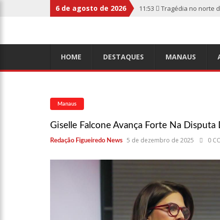
6 de agosto de 2026
11:53
Tragédia no norte 
botas penduradas na boc
11:46
Linha Direta divulg
HOME
DESTAQUES
MANAUS
relembre os fatos
11:39
Casal é torturado 
Manaus
11:01
Vídeo: “Sofá voado
Giselle Falcone Avança Forte Na Disputa
5 de dezembro de 2025
0 C
Redação Figueiredo News
10:32
Rússia destrói gra
10:26
Estado Unidos estã
aliados
10:11
Homem é executado 