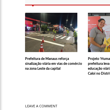
relacionamento a distância
13:03
Prefeitura de Manau
12:56
OMS declara fim d
12:45
Fornecedores entra
Prefeitura de Manaus reforça
Projeto ‘Human
11:19
Secretaria de Fazen
sinalização viária em vias de comércio
prefeitura lev
na zona Leste da capital
educação viári
Caloi no Distri
10:58
Idosa comemora 107
10:43
Bolsonaro virá a Ma
Menezes à Prefeitura de 
LEAVE A COMMENT