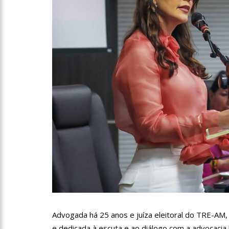
10:00
Linha Direta exibe 
15:34
Faustão deixa Band
12:49
Padrasto é pego as
12:24
Vídeo de Zezé di Ca
11:43
Postos serão fiscal
11:24
Campanha intensific
Advogada há 25 anos e juíza eleitoral do TRE-AM
e dedicada à escuta e ao diálogo com a advocacia 