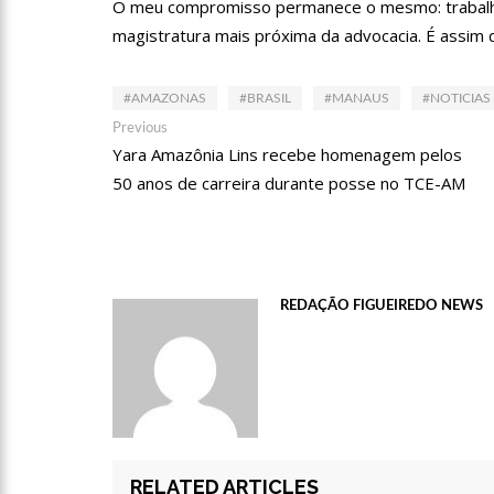
O meu compromisso permanece o mesmo: trabalha
14:25
Confira quais bairr
magistratura mais próxima da advocacia. É assim 
14:17
Motoristas de aplic
#AMAZONAS
#BRASIL
#MANAUS
#NOTICIAS
Navegação
Previous
Previous
post:
Yara Amazônia Lins recebe homenagem pelos
de
14:10
Após matar colegas, 
50 anos de carreira durante posse no TCE-AM
Post
13:52
Jovem sofre queimad
REDAÇÃO FIGUEIREDO NEWS
13:35
Mulher morre atrop
13:05
Cultura Manaus: 21
nove espaços culturais
12:57
Agenor Tupinambá 
RELATED ARTICLES