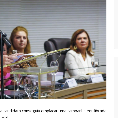
vídeo com o corpo do menino Henry Borel
 após 1 ano e meio na emissora
sinando OnlyFans de enteada: “Me via fazendo sexo”
margo desafinando viraliza e fãs lamentam: “Luto”
izados para garantir queda nos preços, diz ministro
a combate à violência sexual contra crianças
, a candidata conseguiu emplacar uma campanha equilibrada
local