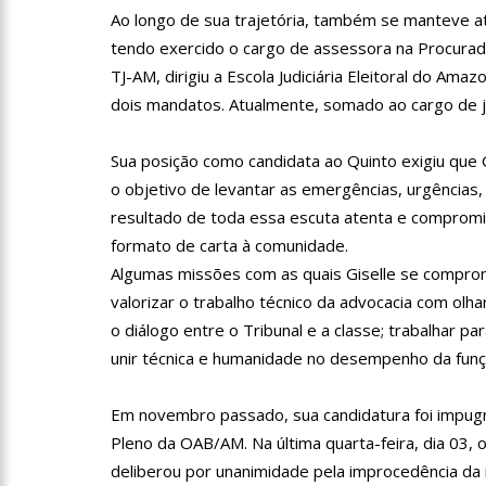
Ao longo de sua trajetória, também se manteve ati
12:55
PIB do Japão registr
tendo exercido o cargo de assessora na Procurado
TJ-AM, dirigiu a Escola Judiciária Eleitoral do A
dois mandatos. Atualmente, somado ao cargo de ju
12:49
Anitta diz que fico
Sua posição como candidata ao Quinto exigiu que
12:37
Agenor Tupinambá f
o objetivo de levantar as emergências, urgências,
resultado de toda essa escuta atenta e comprom
formato de carta à comunidade.
12:23
Influenciadora e ex
Algumas missões com as quais Giselle se comprome
valorizar o trabalho técnico da advocacia com olha
o diálogo entre o Tribunal e a classe; trabalhar pa
14:56
Vídeo: Reação de An
unir técnica e humanidade no desempenho da funç
put*! Nojento!”
14:52
Procon-AM orienta p
Em novembro passado, sua candidatura foi impugn
Pleno da OAB/AM. Na última quarta-feira, dia 03, 
deliberou por unanimidade pela improcedência da
11:59
Empresário ‘Passarã