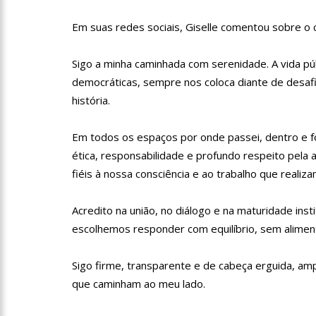
Em suas redes sociais, Giselle comentou sobre o c
11:52
Petrobras anuncia n
Sigo a minha caminhada com serenidade. A vida pú
democráticas, sempre nos coloca diante de desafi
11:36
Acusado de divulgar
história.
vira réu
Em todos os espaços por onde passei, dentro e for
11:28
Casal é surpreendid
ética, responsabilidade e profundo respeito pel
fiéis à nossa consciência e ao trabalho que realiz
11:22
UEA e Sejusc lança
Acredito na união, no diálogo e na maturidade inst
Deficiência
escolhemos responder com equilíbrio, sem aliment
11:09
Bruna Biancardi ga
Sigo firme, transparente e de cabeça erguida, am
que caminham ao meu lado.
14:30
Wilson Lima entrega
zona oeste