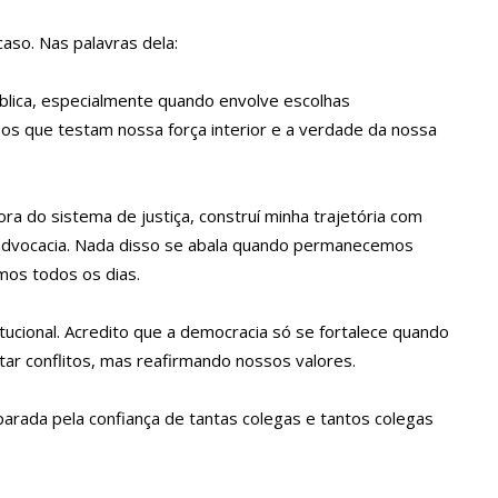
aso. Nas palavras dela:
ova política de preços de combustíveis
blica, especialmente quando envolve escolhas
os que testam nossa força interior e a verdade da nossa
 fotos de corpo de Marília Mendonça e de outros artistas mortos
a do sistema de justiça, construí minha trajetória com
o com gravidez de sêxtuplos e pai ‘passa mal’
a advocacia. Nada disso se abala quando permanecemos
amos todos os dias.
m cursos de capacitação para atendimento a Pessoas com
itucional. Acredito que a democracia só se fortalece quando
ar conflitos, mas reafirmando nossos valores.
nha mimo de R$ 820 de Neymar: ‘Se fez presente mesmo distante’
parada pela confiança de tantas colegas e tantos colegas
 Caimi Ada Rodrigues Viana revitalizado à população idosa da