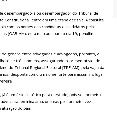
 Maria da Penha ganham tradução em idioma indígena
 de desembargadora ou desembargador do Tribunal de
167 vagas de emprego nesta quinta-feira, 18/5
o Constitucional, entra em uma etapa decisiva. A consulta
tupla com os nomes das candidatas e candidatos pela
nas (OAB-AM), está marcada para o dia 19, penúltima
 implantação de centro integrado para atender crianças e
olência
de de gênero entre advogadas e advogados, portanto, a
ertensão: SES-AM orienta sobre prevenção e tratamento
ulheres e três homens, assegurando representatividade
 pleno do Tribunal Regional Eleitoral (TRE-AM), pela vaga da
entram em greve e cobram reajuste salarial de 25%
 anos, desponta como um nome forte para assumir o lugar
ereira.
ça vídeos gravados pelos dançarinos da Troup Caprichoso e Corpo
 já é um feito histórico para o estado, pois seu primeiro
advocacia feminina amazonense: pela primeira vez
atização do país.
suspensa a pedido do prefeito de Manaus