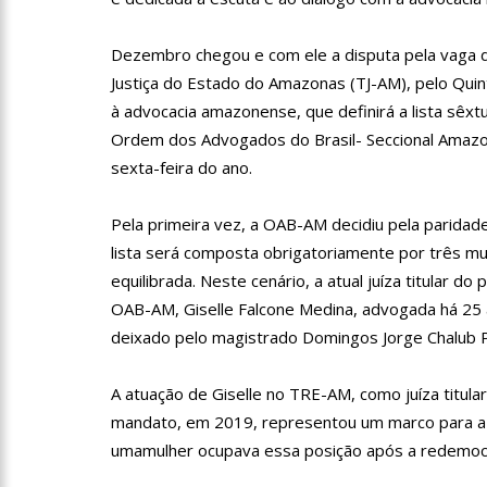
11:10
Constituição e Lei
Dezembro chegou e com ele a disputa pela vaga
11:04
Sine Manaus oferta 
Justiça do Estado do Amazonas (TJ-AM), pelo Quint
à advocacia amazonense, que definirá a lista sêx
Ordem dos Advogados do Brasil- Seccional Amazo
10:49
Wilson Lima anuncia
sexta-feira do ano.
adolescentes vítimas de vi
Pela primeira vez, a OAB-AM decidiu pela parida
13:24
Dia Mundial da Hip
lista será composta obrigatoriamente por três m
adequado da doença
equilibrada. Neste cenário, a atual juíza titular do
13:19
Professores do AM 
OAB-AM, Giselle Falcone Medina, advogada há 25
deixado pelo magistrado Domingos Jorge Chalub P
13:14
Boi Caprichoso lan
A atuação de Giselle no TRE-AM, como juíza titular,
de Dança Caprichoso (CDC)
mandato, em 2019, representou um marco para a 
umamulher ocupava essa posição após a redemocr
13:07
Greve de ônibus é 