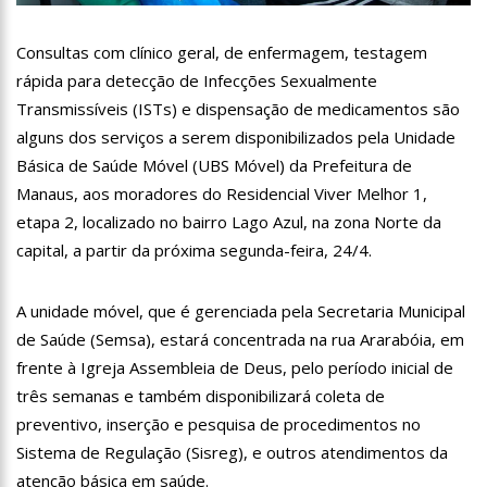
13:07
Greve de ônibus é suspensa a pedido do prefeito de
Manaus
Consultas com clínico geral, de enfermagem, testagem
12:55
PIB do Japão registra crescimento pela primeira vez em 3
rápida para detecção de Infecções Sexualmente
trimestres
Transmissíveis (ISTs) e dispensação de medicamentos são
12:49
Anitta diz que ficou dez meses sem sexo e revela como se
sentiu
alguns dos serviços a serem disponibilizados pela Unidade
12:37
Agenor Tupinambá fala sobre namoro com Lucas: “Não
Básica de Saúde Móvel (UBS Móvel) da Prefeitura de
houve traição”
Manaus, aos moradores do Residencial Viver Melhor 1,
12:23
Influenciadora e ex são encontrados mortos em carro no
etapa 2, localizado no bairro Lago Azul, na zona Norte da
interior de SP
capital, a partir da próxima segunda-feira, 24/4.
14:56
Vídeo: Reação de Ana Clara após não pegar buquê em
casamento viraliza: “Filho da put*! Nojento!”
14:52
Procon-AM orienta população que Lei do Troco é válida e
A unidade móvel, que é gerenciada pela Secretaria Municipal
deve ser respeitada
de Saúde (Semsa), estará concentrada na rua Ararabóia, em
11:59
Empresário ‘Passarão’, dono do porto Chibatão, morre em
frente à Igreja Assembleia de Deus, pelo período inicial de
São Paulo
três semanas e também disponibilizará coleta de
11:52
Petrobras anuncia nova política de preços de combustíveis
preventivo, inserção e pesquisa de procedimentos no
Sistema de Regulação (Sisreg), e outros atendimentos da
11:36
Acusado de divulgar fotos de corpo de Marília Mendonça e
de outros artistas mortos vira réu
atenção básica em saúde.