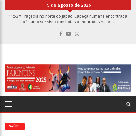
9 de agosto de 2026
11:53
Tragédia no norte do Japão: Cabeça humana encontrada
após urso ser visto com botas penduradas na boca
11:46
Linha Direta divulga caso de criança de 2 anos morta e
esquartejada em Manaus; relembre os fatos
11:39
Casal é torturado e morto em casa na comunidade Mundo
Novo
11:01
Vídeo: “Sofá voador” aparece nos céus após tempestade na
Turquia
10:32
Rússia destrói grandes depósitos de armas da OTAN na
Ucrânia
10:26
Estado Unidos estão furiosos com o retorno da Síria ao
mundo árabe e ameaçam aliados
10:11
Homem é executado a tiros dentro da própria residência em
Manaus
10:00
Linha Direta exibe vídeo com o corpo do menino Henry Borel
15:34
Faustão deixa Band após 1 ano e meio na emissora
SAÚDE