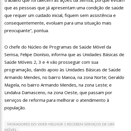
12:57
Agenor Tupinambá tem primeiro encontro com namorado
que as pessoas que já apresentam uma condição de saúde
após um ano de relacionamento a distância
que requer um cuidado inicial, fiquem sem assistência e
13:03
Prefeitura de Manaus realiza 1ª Feira Folclórica no Centro
consequentemente, evoluam para uma situação mais
Cultural Povos da Amazônia
preocupante”, pontua.
12:56
OMS declara fim da emergência em saúde por mpox
12:45
Fornecedores entram com pedido de falência das lojas
O chefe do Núcleo de Programas de Saúde Móvel da
Marisa
Semsa, Felipe Dionísio, informa que as Unidades Básicas de
11:19
Secretaria de Fazenda alerta para golpes com pagamento
Saúde Móveis 2, 3 e 4 vão prosseguir com sua
falso de IPVA por Pix
programação, dando apoio às Unidades Básicas de Saúde
10:58
Idosa comemora 107 anos com festa temática da Barbie e
encanta web
Armando Mendes, no bairro Manoa, na zona Norte; Geraldo
10:43
Bolsonaro virá a Manaus ainda este ano para fortalecer pré-
Magela, no bairro Armando Mendes, na zona Leste; e
candidatura de coronel Menezes à Prefeitura de Manaus em 2024
Lindalva Damasceno, na zona Oeste, que passam por
10:26
Ex-noivo de Marília Mendonça choca fãs com homenagem a
serviços de reforma para melhorar o atendimento à
ela em seu casamento
população.
10:15
Aos 43 anos, mulher com deficiência contrata jovem para
fazer sexo pela primeira vez
12:56
Virginia Fonseca mente sobre avião e Zé Felipe enfrenta
MORADORES DO VIVER MELHOR 1 RECEBEM SERVIÇOS DE UBS
crise na carreira
MÓVEL