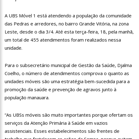
11:28
Casal é surpreendido com gravidez de sêxtuplos e pai ‘passa
mal’
A UBS Móvel 1 está atendendo a população da comunidade
11:22
UEA e Sejusc lançam cursos de capacitação para
das Pedras e arredores, no bairro Grande Vitória, na zona
atendimento a Pessoas com Deficiência
Leste, desde o dia 3/4. Até esta terça-feira, 18, pela manhã,
11:09
Bruna Biancardi ganha mimo de R$ 820 de Neymar: ‘Se fez
presente mesmo distante’
um total de 455 atendimentos foram realizados nessa
14:30
Wilson Lima entrega Caimi Ada Rodrigues Viana revitalizado
unidade.
à população idosa da zona oeste
14:25
Confira quais bairros de Manaus ficarão sem energia nesta
Para o subsecretário municipal de Gestão da Saúde, Djalma
segunda-feira (15)
Coelho, o número de atendimentos comprova o quanto as
14:17
Motoristas de aplicativo entram em greve em todo o Brasil
unidades móveis são uma estratégia bem-sucedida para a
14:10
Após matar colegas, policial grava vídeo: “Te vejo no inferno”;
promoção da saúde e prevenção de agravos junto à
assista
população manauara.
13:52
Jovem sofre queimaduras de 1º grau no rosto após celular
explodir
“As UBSs móveis são muito importantes porque ofertam os
13:35
Mulher morre atropelada a caminho do trabalho em Manaus
serviços da Atenção Primária à Saúde em vazios
13:05
Cultura Manaus: 21ª Semana Nacional de Museus conta com
assistenciais. Esses estabelecimentos são frentes de
vasta programação em nove espaços culturais
trabalho que fortalecem as ações da Semsa, porque evitam