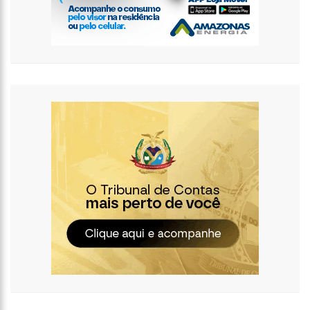
internautas especulam volta do casal
13:01
Prefeito inaugura Casa de Praia e enfatiza investimentos no
turismo
12:42
Em Viena, Wilson Lima conhece exitoso sistema de
tratamento de esgoto e diz que solução europeia pode ajudar
Amazonas
12:34
Os Corpos cobrem as ruas da capital do Sudão, e o cheiro de
morte invade hospitais do país
10:36
CAPIVARA FILÓ GANHA MÚSICA ESCRITA POR MARINHO BELLO;
VEJA VÍDEO
12:50
VÍDEO: Suspeitos de tráfico de drogas são capturados dentro
de bueiro em Manaus
12:33
Kim Kardashian compartilha encontro com “gata milionária”
do estilista Karl Lagerfeld
12:03
Putin assina decreto e abre caminho para deportação de
pessoas de regiões ocupadas na Ucrânia
11:52
Ex-mulher de Daniel Alves se muda com os filhos do jogador
para Barcelona
11:45
Idoso retoma emprego em banco 59 anos após ser preso
pela ditadura
11:39
Corpo de ganhador de loteria é encontrado concretado após