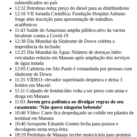
subnotificados no país
12:32
Petrobras reduz preço do diesel para as distribuidoras
12:16
VII Jornada Científica: Fundação Hospital Adriano
Jorge abre inscrição para apresentação de trabalhos
acadêmicos
11:43
Saúde do Amazonas amplia público-alvo da vacina
bivalente contra a Covid-19
12:38
Dia Mundial da Síndrome de Down celebra a
importância da inclusão
12:25
Dia Mundial da Água: Número de doenças hidro
veiculadas reduziu em Manaus após ampliação dos serviços
de água tratada
12:05
Cafeteria em São Paulo é comandada por pessoas com
síndrome de Down
11:25
VÍDEO: elevador superlotado despenca e deixa 3
feridos em Maceió
11:11
Culpado de feminicídio volta a ser preso com arma e
droga em Manaus
11:03
Jovem gera polêmica ao divulgar regras do seu
casamento: ‘Não quero ninguém bebendo’
10:46
Vídeo: Carro fica despedaçado ao colidir em pilastra de
terminal em Manaus
10:40
Aeroporto Eduardo Gomes fecha para pousos e
decolagens nesta terça-feira
18:19
Prefeitura de Manaus recebe motocicleta para projetos