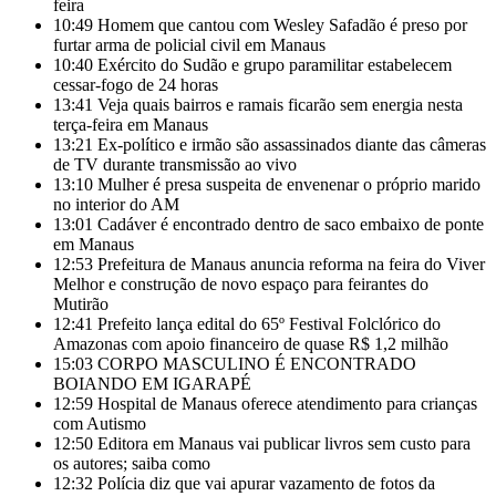
feira
10:49
Homem que cantou com Wesley Safadão é preso por
furtar arma de policial civil em Manaus
10:40
Exército do Sudão e grupo paramilitar estabelecem
cessar-fogo de 24 horas
13:41
Veja quais bairros e ramais ficarão sem energia nesta
terça-feira em Manaus
13:21
Ex-político e irmão são assassinados diante das câmeras
de TV durante transmissão ao vivo
13:10
Mulher é presa suspeita de envenenar o próprio marido
no interior do AM
13:01
Cadáver é encontrado dentro de saco embaixo de ponte
em Manaus
12:53
Prefeitura de Manaus anuncia reforma na feira do Viver
Melhor e construção de novo espaço para feirantes do
Mutirão
12:41
Prefeito lança edital do 65º Festival Folclórico do
Amazonas com apoio financeiro de quase R$ 1,2 milhão
15:03
CORPO MASCULINO É ENCONTRADO
BOIANDO EM IGARAPÉ
12:59
Hospital de Manaus oferece atendimento para crianças
com Autismo
12:50
Editora em Manaus vai publicar livros sem custo para
os autores; saiba como
12:32
Polícia diz que vai apurar vazamento de fotos da