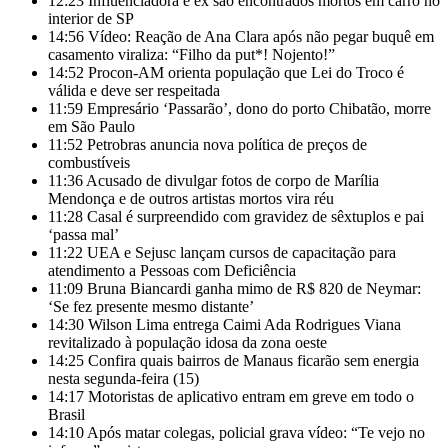
12:23
Influenciadora e ex são encontrados mortos em carro no
interior de SP
14:56
Vídeo: Reação de Ana Clara após não pegar buquê em
casamento viraliza: “Filho da put*! Nojento!”
14:52
Procon-AM orienta população que Lei do Troco é
válida e deve ser respeitada
11:59
Empresário ‘Passarão’, dono do porto Chibatão, morre
em São Paulo
11:52
Petrobras anuncia nova política de preços de
combustíveis
11:36
Acusado de divulgar fotos de corpo de Marília
Mendonça e de outros artistas mortos vira réu
11:28
Casal é surpreendido com gravidez de sêxtuplos e pai
‘passa mal’
11:22
UEA e Sejusc lançam cursos de capacitação para
atendimento a Pessoas com Deficiência
11:09
Bruna Biancardi ganha mimo de R$ 820 de Neymar:
‘Se fez presente mesmo distante’
14:30
Wilson Lima entrega Caimi Ada Rodrigues Viana
revitalizado à população idosa da zona oeste
14:25
Confira quais bairros de Manaus ficarão sem energia
nesta segunda-feira (15)
14:17
Motoristas de aplicativo entram em greve em todo o
Brasil
14:10
Após matar colegas, policial grava vídeo: “Te vejo no