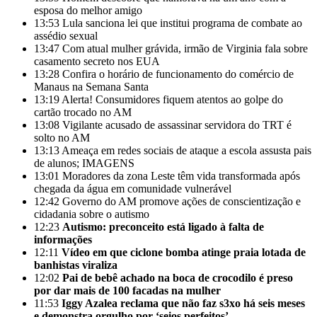
esposa do melhor amigo
13:53
Lula sanciona lei que institui programa de combate ao
assédio sexual
13:47
Com atual mulher grávida, irmão de Virginia fala sobre
casamento secreto nos EUA
13:28
Confira o horário de funcionamento do comércio de
Manaus na Semana Santa
13:19
Alerta! Consumidores fiquem atentos ao golpe do
cartão trocado no AM
13:08
Vigilante acusado de assassinar servidora do TRT é
solto no AM
13:13
Ameaça em redes sociais de ataque a escola assusta pais
de alunos; IMAGENS
13:01
Moradores da zona Leste têm vida transformada após
chegada da água em comunidade vulnerável
12:42
Governo do AM promove ações de conscientização e
cidadania sobre o autismo
12:23
Autismo: preconceito está ligado à falta de
informações
12:11
Vídeo em que ciclone bomba atinge praia lotada de
banhistas viraliza
12:02
Pai de bebê achado na boca de crocodilo é preso
por dar mais de 100 facadas na mulher
11:53
Iggy Azalea reclama que não faz s3xo há seis meses
e demonstra orgulho por ‘seios perfeitos’