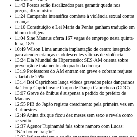
11:43
Postos serão fiscalizados para garantir queda nos
preços, diz ministro
11:24
Campanha intensifica combate à violência sexual contra
crianças
11:10
Constituição e Lei Maria da Penha ganham tradução em
idioma indígena
11:04
Sine Manaus oferta 167 vagas de emprego nesta quinta-
feira, 18/5
10:49
Wilson Lima anuncia implantação de centro integrado
para atender crianças e adolescentes vítimas de violência
13:24
Dia Mundial da Hipertensão: SES-AM orienta sobre
prevenção e tratamento adequado da doença
13:19
Professores do AM entram em greve e cobram reajuste
salarial de 25%
13:14
Boi Caprichoso lança vídeos gravados pelos dançarinos
da Troup Caprichoso e Corpo de Dança Caprichoso (CDC)
13:07
Greve de ônibus é suspensa a pedido do prefeito de
Manaus
12:55
PIB do Japão registra crescimento pela primeira vez em
3 trimestres
12:49
Anitta diz que ficou dez meses sem sexo e revela como
se sentiu
12:37
Agenor Tupinambá fala sobre namoro com Lucas:
“Não houve traição”