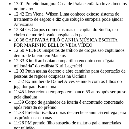
13:01
Prefeito inaugura Casa de Praia e enfatiza investimentos
no turismo
12:42
Em Viena, Wilson Lima conhece exitoso sistema de
tratamento de esgoto e diz que solução europeia pode ajudar
Amazonas
12:34
Os Corpos cobrem as ruas da capital do Sudão, e o
cheiro de morte invade hospitais do país
10:36
CAPIVARA FILÓ GANHA MÚSICA ESCRITA
POR MARINHO BELLO; VEJA VÍDEO
12:50
VÍDEO: Suspeitos de tráfico de drogas são capturados
dentro de bueiro em Manaus
12:33
Kim Kardashian compartilha encontro com “gata
milionária” do estilista Karl Lagerfeld
12:03
Putin assina decreto e abre caminho para deportação de
pessoas de regiões ocupadas na Ucrânia
11:52
Ex-mulher de Daniel Alves se muda com os filhos do
jogador para Barcelona
11:45
Idoso retoma emprego em banco 59 anos após ser preso
pela ditadura
11:39
Corpo de ganhador de loteria é encontrado concretado
após retirada do prêmio
11:33
Prefeito fiscaliza obras de creche e anuncia entrega para
as próximas semanas
11:26
PM prende filho suspeito de matar o pai a marteladas
por religião