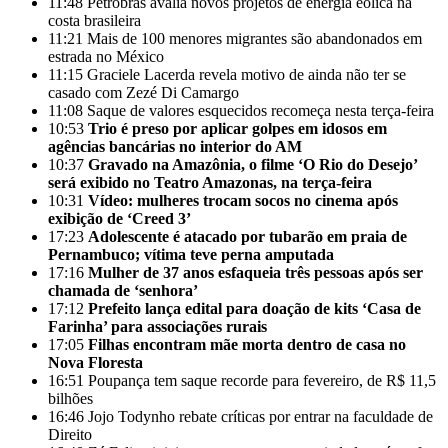
11:48
Petrobras avalia novos projetos de energia eólica na
costa brasileira
11:21
Mais de 100 menores migrantes são abandonados em
estrada no México
11:15
Graciele Lacerda revela motivo de ainda não ter se
casado com Zezé Di Camargo
11:08
Saque de valores esquecidos recomeça nesta terça-feira
10:53
Trio é preso por aplicar golpes em idosos em
agências bancárias no interior do AM
10:37
Gravado na Amazônia, o filme ‘O Rio do Desejo’
será exibido no Teatro Amazonas, na terça-feira
10:31
Vídeo: mulheres trocam socos no cinema após
exibição de ‘Creed 3’
17:23
Adolescente é atacado por tubarão em praia de
Pernambuco; vítima teve perna amputada
17:16
Mulher de 37 anos esfaqueia três pessoas após ser
chamada de ‘senhora’
17:12
Prefeito lança edital para doação de kits ‘Casa de
Farinha’ para associações rurais
17:05
Filhas encontram mãe morta dentro de casa no
Nova Floresta
16:51
Poupança tem saque recorde para fevereiro, de R$ 11,5
bilhões
16:46
Jojo Todynho rebate críticas por entrar na faculdade de
Direito