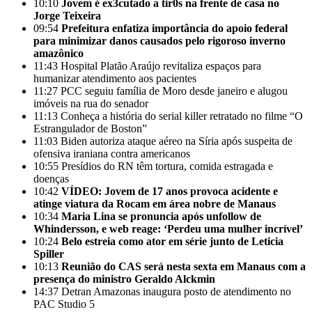
10:10
Jovem é ex3cutado a tir0s na frente de casa no
Jorge Teixeira
09:54
Prefeitura enfatiza importância do apoio federal
para minimizar danos causados pelo rigoroso inverno
amazônico
11:43
Hospital Platão Araújo revitaliza espaços para
humanizar atendimento aos pacientes
11:27
PCC seguiu família de Moro desde janeiro e alugou
imóveis na rua do senador
11:13
Conheça a história do serial killer retratado no filme “O
Estrangulador de Boston”
11:03
Biden autoriza ataque aéreo na Síria após suspeita de
ofensiva iraniana contra americanos
10:55
Presídios do RN têm tortura, comida estragada e
doenças
10:42
VÍDEO: Jovem de 17 anos provoca acidente e
atinge viatura da Rocam em área nobre de Manaus
10:34
Maria Lina se pronuncia após unfollow de
Whindersson, e web reage: ‘Perdeu uma mulher incrível’
10:24
Belo estreia como ator em série junto de Leticia
Spiller
10:13
Reunião do CAS será nesta sexta em Manaus com a
presença do ministro Geraldo Alckmin
14:37
Detran Amazonas inaugura posto de atendimento no
PAC Studio 5