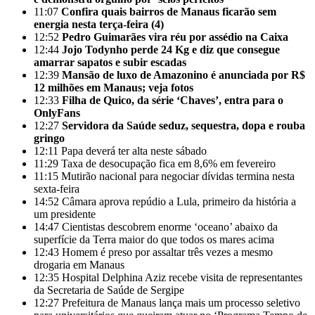
11:07
Confira quais bairros de Manaus ficarão sem
energia nesta terça-feira (4)
12:52
Pedro Guimarães vira réu por assédio na Caixa
12:44
Jojo Todynho perde 24 Kg e diz que consegue
amarrar sapatos e subir escadas
12:39
Mansão de luxo de Amazonino é anunciada por R$
12 milhões em Manaus; veja fotos
12:33
Filha de Quico, da série ‘Chaves’, entra para o
OnlyFans
12:27
Servidora da Saúde seduz, sequestra, dopa e rouba
gringo
12:11
Papa deverá ter alta neste sábado
11:29
Taxa de desocupação fica em 8,6% em fevereiro
11:15
Mutirão nacional para negociar dívidas termina nesta
sexta-feira
14:52
Câmara aprova repúdio a Lula, primeiro da história a
um presidente
14:47
Cientistas descobrem enorme ‘oceano’ abaixo da
superfície da Terra maior do que todos os mares acima
12:43
Homem é preso por assaltar três vezes a mesmo
drogaria em Manaus
12:35
Hospital Delphina Aziz recebe visita de representantes
da Secretaria de Saúde de Sergipe
12:27
Prefeitura de Manaus lança mais um processo seletivo