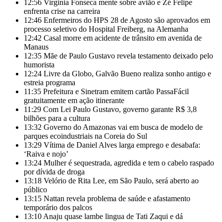
12:56
Virginia Fonseca mente sobre avião e Zé Felipe
enfrenta crise na carreira
12:46
Enfermeiros do HPS 28 de Agosto são aprovados em
processo seletivo do Hospital Freiberg, na Alemanha
12:42
Casal morre em acidente de trânsito em avenida de
Manaus
12:35
Mãe de Paulo Gustavo revela testamento deixado pelo
humorista
12:24
Livre da Globo, Galvão Bueno realiza sonho antigo e
estreia programa
11:35
Prefeitura e Sinetram emitem cartão PassaFácil
gratuitamente em ação itinerante
11:29
Com Lei Paulo Gustavo, governo garante R$ 3,8
bilhões para a cultura
13:32
Governo do Amazonas vai em busca de modelo de
parques ecoindustriais na Coreia do Sul
13:29
Vítima de Daniel Alves larga emprego e desabafa:
‘Raiva e nojo’
13:24
Mulher é sequestrada, agredida e tem o cabelo raspado
por dívida de droga
13:18
Velório de Rita Lee, em São Paulo, será aberto ao
público
13:15
Nattan revela problema de saúde e afastamento
temporário dos palcos
13:10
Anaju quase lambe lingua de Tati Zaqui e dá