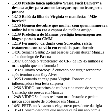
15:38
Prefeito lança aplicativo ‘Passa Fácil Delivery’ e
destaca ações para aumentar segurança no transporte
público
13:10
Babá da filha de Virginia se manifesta: “Mãe
incrível”
12:50
Homem descobre que mulher com quem namorava
online há um ano era a esposa do melhor amigo
12:39
Prefeitura de Manaus prestigia homenagem aos
blogs e portais na CMM
12:19
Fernando, da dupla com Sorocaba, relata
tratamento contra vício em remédio para dormir
14:01
Semana Santa: 25 mil pessoas devem deixar Manaus
até o domingo de Páscoa
13:47
Conheça o ‘supercarro’ do CR7 de R$ 45 milhões e
mais rápido que um fórmula 1
13:32
Gustavo ‘cowboy” é criticado por surgir sorridente
após término com Key Alves
13:25
Leonardo entrega para Virginia Fonseca que
influenciadora terá festa surpresa
12:56
VÍDEO: suspeitos de roubos e da morte do sargento
Camacho são presos em Manaus
12:48
VÍDEOS: alunos realizam manifestação e pedem
justiça após morte de professor em Manaus
14:51
PRTB no Amazonas elege novo presidente da sigla
13:59
Homem descobre que namorava há um ano com a