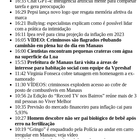
16:35
Chat GPT-4: inteligência artificial mente para completar
tarefa e gera preocupação
16:29
Pepsi lança novo logo que resgata memória afetiva da
marca
16:21
Bullying: especialistas explicam como é possível lidar
com a prática da intimidação
16:11
Ipea revê para cima projeção da inflação em 2023
16:05
VÍDEO: Criminosos são flagrados r0ubando
caminhão em plena luz do dia em Manaus
16:00
Cientistas encontram pequenas crateras com água
na superfície da Lua
15:53
Prefeitura de Manaus fará visita a áreas de
interesse para habitação social com equipe da Vpreshaf
11:42
Virginia Fonseca cobre tatuagem em homenagem a ex-
namorado
11:30
VÍDEOS: criminosos explodem acesso ao cofre de
posto de combustíveis em Manaus
10:56
2a Edição do “Record TV nos Bairros” reúne mais de 3
mil pessoas no Viver Melhor
10:35
Previsão do mercado financeiro para inflação cai para
5,93%
10:27
Homem descobre não ser pai biológico de bebê após
erro na fertilização
10:19
“Gringo” é enquadrado pela Polícia ao andar em carro
irregular em Manaus; veja vídeo