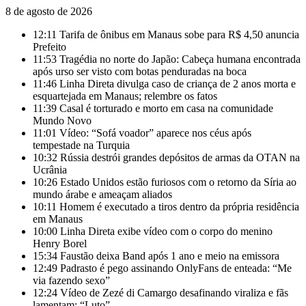
8 de agosto de 2026
12:11
Tarifa de ônibus em Manaus sobe para R$ 4,50 anuncia
Prefeito
11:53
Tragédia no norte do Japão: Cabeça humana encontrada
após urso ser visto com botas penduradas na boca
11:46
Linha Direta divulga caso de criança de 2 anos morta e
esquartejada em Manaus; relembre os fatos
11:39
Casal é torturado e morto em casa na comunidade
Mundo Novo
11:01
Vídeo: “Sofá voador” aparece nos céus após
tempestade na Turquia
10:32
Rússia destrói grandes depósitos de armas da OTAN na
Ucrânia
10:26
Estado Unidos estão furiosos com o retorno da Síria ao
mundo árabe e ameaçam aliados
10:11
Homem é executado a tiros dentro da própria residência
em Manaus
10:00
Linha Direta exibe vídeo com o corpo do menino
Henry Borel
15:34
Faustão deixa Band após 1 ano e meio na emissora
12:49
Padrasto é pego assinando OnlyFans de enteada: “Me
via fazendo sexo”
12:24
Vídeo de Zezé di Camargo desafinando viraliza e fãs
lamentam: “Luto”