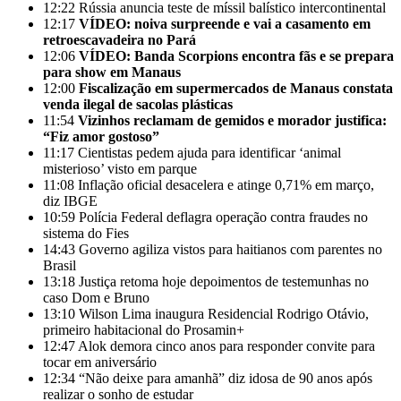
12:22
Rússia anuncia teste de míssil balístico intercontinental
12:17
VÍDEO: noiva surpreende e vai a casamento em
retroescavadeira no Pará
12:06
VÍDEO: Banda Scorpions encontra fãs e se prepara
para show em Manaus
12:00
Fiscalização em supermercados de Manaus constata
venda ilegal de sacolas plásticas
11:54
Vizinhos reclamam de gemidos e morador justifica:
“Fiz amor gostoso”
11:17
Cientistas pedem ajuda para identificar ‘animal
misterioso’ visto em parque
11:08
Inflação oficial desacelera e atinge 0,71% em março,
diz IBGE
10:59
Polícia Federal deflagra operação contra fraudes no
sistema do Fies
14:43
Governo agiliza vistos para haitianos com parentes no
Brasil
13:18
Justiça retoma hoje depoimentos de testemunhas no
caso Dom e Bruno
13:10
Wilson Lima inaugura Residencial Rodrigo Otávio,
primeiro habitacional do Prosamin+
12:47
Alok demora cinco anos para responder convite para
tocar em aniversário
12:34
“Não deixe para amanhã” diz idosa de 90 anos após
realizar o sonho de estudar