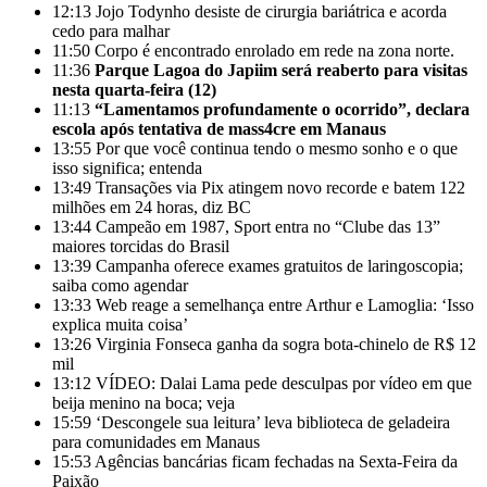
12:13
Jojo Todynho desiste de cirurgia bariátrica e acorda
cedo para malhar
11:50
Corpo é encontrado enrolado em rede na zona norte.
11:36
Parque Lagoa do Japiim será reaberto para visitas
nesta quarta-feira (12)
11:13
“Lamentamos profundamente o ocorrido”, declara
escola após tentativa de mass4cre em Manaus
13:55
Por que você continua tendo o mesmo sonho e o que
isso significa; entenda
13:49
Transações via Pix atingem novo recorde e batem 122
milhões em 24 horas, diz BC
13:44
Campeão em 1987, Sport entra no “Clube das 13”
maiores torcidas do Brasil
13:39
Campanha oferece exames gratuitos de laringoscopia;
saiba como agendar
13:33
Web reage a semelhança entre Arthur e Lamoglia: ‘Isso
explica muita coisa’
13:26
Virginia Fonseca ganha da sogra bota-chinelo de R$ 12
mil
13:12
VÍDEO: Dalai Lama pede desculpas por vídeo em que
beija menino na boca; veja
15:59
‘Descongele sua leitura’ leva biblioteca de geladeira
para comunidades em Manaus
15:53
Agências bancárias ficam fechadas na Sexta-Feira da
Paixão