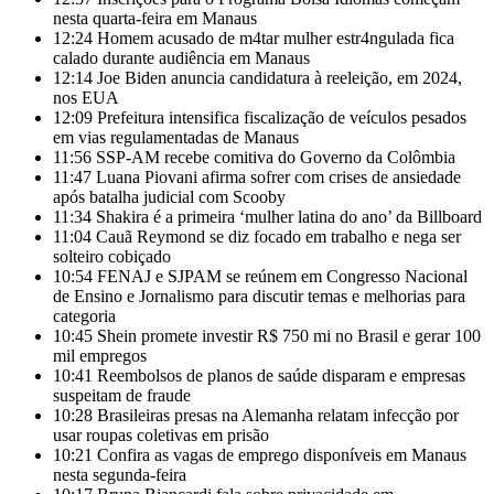
nesta quarta-feira em Manaus
12:24
Homem acusado de m4tar mulher estr4ngulada fica
calado durante audiência em Manaus
12:14
Joe Biden anuncia candidatura à reeleição, em 2024,
nos EUA
12:09
Prefeitura intensifica fiscalização de veículos pesados
em vias regulamentadas de Manaus
11:56
SSP-AM recebe comitiva do Governo da Colômbia
11:47
Luana Piovani afirma sofrer com crises de ansiedade
após batalha judicial com Scooby
11:34
Shakira é a primeira ‘mulher latina do ano’ da Billboard
11:04
Cauã Reymond se diz focado em trabalho e nega ser
solteiro cobiçado
10:54
FENAJ e SJPAM se reúnem em Congresso Nacional
de Ensino e Jornalismo para discutir temas e melhorias para
categoria
10:45
Shein promete investir R$ 750 mi no Brasil e gerar 100
mil empregos
10:41
Reembolsos de planos de saúde disparam e empresas
suspeitam de fraude
10:28
Brasileiras presas na Alemanha relatam infecção por
usar roupas coletivas em prisão
10:21
Confira as vagas de emprego disponíveis em Manaus
nesta segunda-feira