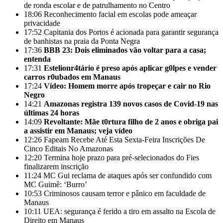
de ronda escolar e de patrulhamento no Centro
18:06
Reconhecimento facial em escolas pode ameaçar
privacidade
17:52
Capitania dos Portos é acionada para garantir segurança
de banhistas na praia da Ponta Negra
17:36
BBB 23: Dois eliminados vão voltar para a casa;
entenda
17:31
Estelionr4tário é preso após aplicar g0lpes e vender
carros r0ubados em Manaus
17:24
Vídeo: Homem morre após tropeçar e cair no Rio
Negro
14:21
Amazonas registra 139 novos casos de Covid-19 nas
últimas 24 horas
14:09
Revoltante: Mãe t0rtura filho de 2 anos e obriga pai
a assistir em Manaus; veja vídeo
12:26
Fapeam Recebe Até Esta Sexta-Feira Inscrições De
Cinco Editais No Amazonas
12:20
Termina hoje prazo para pré-selecionados do Fies
finalizarem inscrição
11:24
MC Gui reclama de ataques após ser confundido com
MC Guimê: ‘Burro’
10:53
Criminosos causam terror e pânico em faculdade de
Manaus
10:11
UEA: segurança é ferido a tiro em assalto na Escola de
Direito em Manaus