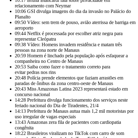
10:17
Bruna Biancardi fala sobre privacidade em
relacionamento com Neymar
10:06
GSI divulga imagens do dia da invasão no Palácio do
Planalto
09:50
Vídeo: sem trem de pouso, avião aterrissa de barriga em
aeroporto
09:44
Netflix é processada por escolher atriz negra para
representar Cleópatra
09:38
Vídeo: Homens invadem residência e matam três
pessoas na zona norte de Manaus
20:59
Homem é linchado pela população após esfaquear a
companheira no Centro de Manaus
20:53
Saiba como fazer o tratamento correto para
evitar pedras nos rins
20:48
Polícia prende elementos que faziam arrastões em
paradas de ônibus da zona centro-oeste de Manaus
20:43
Miss Amazonas Latina 2023 representará estado em
concurso nacional
14:28
Prefeitura divulga funcionamento dos serviços neste
feriado nacional do Dia de Tiradentes, 21/4
14:13
Prefeitura de Manaus autua mais 1,2 mil motoristas por
uso irregular de vagas especiais
13:43
Amazonas zera fila de pacientes com cardiopatia
congênita
18:22
Brasileiros viralizam no TikTok com carro de som