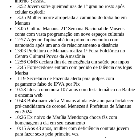
inferno”; assista
13:52
Jovem sofre queimaduras de 1º grau no rosto após
celular explodir
13:35
Mulher morre atropelada a caminho do trabalho em
Manaus
13:05
Cultura Manaus: 21ª Semana Nacional de Museus
conta com vasta programação em nove espaços culturais
12:57
Agenor Tupinambá tem primeiro encontro com
namorado após um ano de relacionamento a distância
13:03
Prefeitura de Manaus realiza 1ª Feira Folclórica no
Centro Cultural Povos da Amazônia
12:56
OMS declara fim da emergência em saúde por mpox
12:45
Fornecedores entram com pedido de falência das lojas
Marisa
11:19
Secretaria de Fazenda alerta para golpes com
pagamento falso de IPVA por Pix
10:58
Idosa comemora 107 anos com festa temática da Barbie
e encanta web
10:43
Bolsonaro virá a Manaus ainda este ano para fortalecer
pré-candidatura de coronel Menezes à Prefeitura de Manaus
em 2024
10:26
Ex-noivo de Marília Mendonça choca fãs com
homenagem a ela em seu casamento
10:15
Aos 43 anos, mulher com deficiência contrata jovem
para fazer sexo pela primeira vez