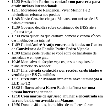
14:25
Festival de Parintins contará com pareceria para
atrair turistas internacionais
12:51
Moradores do Residencial Viver Melhor 1 e 2
reivindicam reforma nos prédios
11:48
Navio Cruzeiro chega a Manaus com turistas de 15
países diferentes
11:39
Governo decidirá sobre consignado do INSS até a
próxima terça
11:30
Presa quadrilha que castrava homens e vendia vídeos
das mutilações na internet
11:09
Caimi André Araújo encerra atividades no Centro
de Convivência da Família Padre Pedro Vignola
11:00
Exame pode revelar se você sofre de transtorno de
ansiedade e em que grau
10:46
Moro alvo de facção: veja os presos suspeitos de
planejar morte do senador
13:37
Ilha privada conhecida por receber celebridades é
vendida por R$ 74 milhões
13:31
Prefeitura de Manaus implanta nova iluminação a
LED no T2
13:08
Influenciadora Karen Bachini afirma ser uma
pessoa intersexo; entenda
12:58
Com marcas de agr3ssão, mulher é encontrada em
terreno baldio em avenida em Manaus
12:50
Durante 40 anos, homicídios de mulheres foram