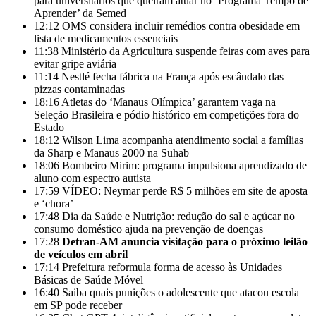
para universitários que queiram atuar no ‘Programa Tempo de
Aprender’ da Semed
12:12
OMS considera incluir remédios contra obesidade em
lista de medicamentos essenciais
11:38
Ministério da Agricultura suspende feiras com aves para
evitar gripe aviária
11:14
Nestlé fecha fábrica na França após escândalo das
pizzas contaminadas
18:16
Atletas do ‘Manaus Olímpica’ garantem vaga na
Seleção Brasileira e pódio histórico em competições fora do
Estado
18:12
Wilson Lima acompanha atendimento social a famílias
da Sharp e Manaus 2000 na Suhab
18:06
Bombeiro Mirim: programa impulsiona aprendizado de
aluno com espectro autista
17:59
VÍDEO: Neymar perde R$ 5 milhões em site de aposta
e ‘chora’
17:48
Dia da Saúde e Nutrição: redução do sal e açúcar no
consumo doméstico ajuda na prevenção de doenças
17:28
Detran-AM anuncia visitação para o próximo leilão
de veículos em abril
17:14
Prefeitura reformula forma de acesso às Unidades
Básicas de Saúde Móvel
16:40
Saiba quais punições o adolescente que atacou escola
em SP pode receber