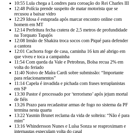
10:55
Lula chega a Londres para coroação do Rei Charles III
12:48
Polícia prende suspeito de matar motorista que se
recusou a baixar vidro
12:29
Idosa é estuprada após marcar encontro online com
homem em MT
12:14
Prefeitura fecha cratera de 2,5 metros de profundidade
na Torquato Tapajós
12:08
Irmão de Shakira troca socos com Piqué para defender
a cantora
12:01
Cachorra foge de casa, caminha 16 km até abrigo em
que viveu e toca a campainha
11:54
Com queda da Vale e Petrobras, Bolsa recua 2% em
volta do feriado
11:40
Noivo de Maíra Cardi sobre submissão: “Importante
para relacionamentos”
11:14
Capela é invadida e pichada com frases terraplanistas
em SP
13:30
Pastor é processado por ‘terrorismo’ após jejum mortal
de fiéis
13:26
Prazo para recadastrar armas de fogo no sistema da PF
termina nesta quarta
13:22
Yasmin Brunet reclama da vida de solteira: “Não é para
mim”
13:16
Whindersson Nunes e Luísa Sonza se reaproximam e
internautas especulam volta do casal