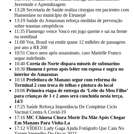
Juventude e Aprendizagem
13:28
Secretaria de Saúde realiza cirurgias em pacientes com
Hanseníase no município de Eirunepé
13:19
Saúde do Amazonas reforça medidas de prevenção
sobre traumas ortopédicos
11:35
Flamengo vence Vasco em jogo quente e sai na frente
na semifinal
11:08
Voa, Brasil vai emitir quase 12 milhões de passagens
por ano a R$ 200
10:51
Cinco anos após assassinato, caso Marielle Franco
segue indefinido
10:40
Coreia do Norte dispara mísseis de submarino
10:30
Homem é preso após b4ter em esposa e sogra no
interior do Amazonas
10:18
Prefeitura de Manaus segue com reforma do
Terminal 2 com troca de telhas e pintura do local
10:06
Primeira etapa de entrega do ‘Leite do Meu Filho’
para crianças de 1 e 2 anos será concluída nesta terça,
14/3
17:25
Saúde Reforça Importância De Completar Ciclo
Vacinal Contra A Covid-19
17:16
MC Chinesa Chora Morte Da Mãe Após Chegar
Em Manaus Para Visita-La
17:12
VÍDEO: Lady Gaga Ajuda Fotógrafo Que Caiu No
Tapete Vermelho Do Oscar 2023