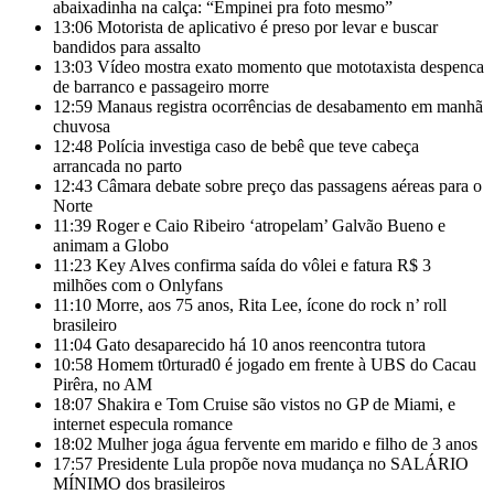
abaixadinha na calça: “Empinei pra foto mesmo”
13:06
Motorista de aplicativo é preso por levar e buscar
bandidos para assalto
13:03
Vídeo mostra exato momento que mototaxista despenca
de barranco e passageiro morre
12:59
Manaus registra ocorrências de desabamento em manhã
chuvosa
12:48
Polícia investiga caso de bebê que teve cabeça
arrancada no parto
12:43
Câmara debate sobre preço das passagens aéreas para o
Norte
11:39
Roger e Caio Ribeiro ‘atropelam’ Galvão Bueno e
animam a Globo
11:23
Key Alves confirma saída do vôlei e fatura R$ 3
milhões com o Onlyfans
11:10
Morre, aos 75 anos, Rita Lee, ícone do rock n’ roll
brasileiro
11:04
Gato desaparecido há 10 anos reencontra tutora
10:58
Homem t0rturad0 é jogado em frente à UBS do Cacau
Pirêra, no AM
18:07
Shakira e Tom Cruise são vistos no GP de Miami, e
internet especula romance
18:02
Mulher joga água fervente em marido e filho de 3 anos
17:57
Presidente Lula propõe nova mudança no SALÁRIO
MÍNIMO dos brasileiros