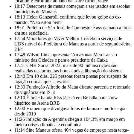
tocando EletroFunk ao lado da Torre Eiffel; vídeo
18:17
Detectores de metais começam a ser usados em escolas
municipais de Manaus
18:13
Helen Ganzarolli confirma que levou golpe do ex-
marido: “Não estou bem”
18:01
Prefeito de São José do Campestre é assassinado a tiros
em sua residência.
17:54
Moradores do Viver Melhor 1 recebem serviços de
UBS móvel da Prefeitura de Manaus a partir de segunda-feira,
24/4
17:48
Wilson Lima apresenta ‘Amazonas Meu Lar’ ao
ministro das Cidades e para a presidente da Caixa
17:41
CNH Social 2023: mais de 90 mil inscrições são
realizadas nas primeiras horas após a liberação do sistema
12:40
Em 10 dias, 225 pessoas foram presas por suspeita de
ligação com ataques a escolas
12:30
Fundação Alfredo da Matta discute parceria e retomada
de vigilância em ISTs
12:10
É hoje: banda Kiss já está em Brasília para show
histórico na Arena BRB
12:00
Homem que divulgava fotos de famosos mortos agia
desde 2019
11:26
Inflação da Argentina chega a 104,3% em março em
meio a crises climática e econômica
11:14
Sine Manaus oferta 404 vagas de emprego nesta terça-