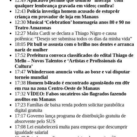
12:49
Aplicativo permite que usuário “interaja” com
qualquer lembrança gravada em vídeo; confira!
12:43
Polícia investiga homem acusado de estupr4r
criança em provador de loja em Manaus
12:30
Musical ‘Celebration’ homenageia anos 80 e 90 no
Teatro Amazonas
12:27
Maíra Cardi se declara a Thiago Nigro e causa
polêmica: “Desejo ser submissa todos os dias da minha vida”
18:05
Pit bull se assusta com o brilho nos dentes e arranca
nariz de mulher
17:52
Prefeitura convoca classificados do edital Thiago de
Mello – Novos Talentos e ‘Artistas e Profissionais da
Cultura’
17:47
Whindersson anuncia volta ao boxe e vai disputar
torneio mundial
17:38
Homem b4leado é encontrado agoniz4ndo em d0r
em rua na zona Centro-Oeste de Manaus
17:32
VÍDEO: Falsos sucateiros são flagrados fazendo
ass4ltos em Manaus
17:23
Famílias de baixa renda podem solicitar parabólica
digital gratuita
17:17
Governo lança programa de distribuição gratuita de
absorvente pelo SUS
17:08
Lei estabelecerá multa para empresa que descumprir
igualdade salarial