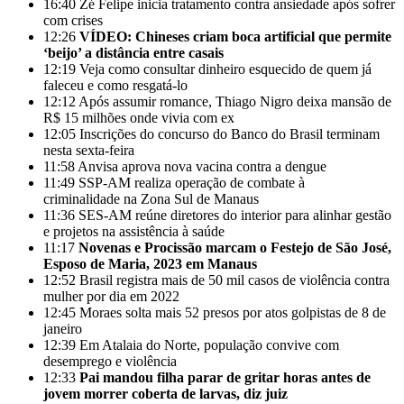
16:40
Zé Felipe inicia tratamento contra ansiedade após sofrer
com crises
12:26
VÍDEO: Chineses criam boca artificial que permite
‘beijo’ a distância entre casais
12:19
Veja como consultar dinheiro esquecido de quem já
faleceu e como resgatá-lo
12:12
Após assumir romance, Thiago Nigro deixa mansão de
R$ 15 milhões onde vivia com ex
12:05
Inscrições do concurso do Banco do Brasil terminam
nesta sexta-feira
11:58
Anvisa aprova nova vacina contra a dengue
11:49
SSP-AM realiza operação de combate à
criminalidade na Zona Sul de Manaus
11:36
SES-AM reúne diretores do interior para alinhar gestão
e projetos na assistência à saúde
11:17
Novenas e Procissão marcam o Festejo de São José,
Esposo de Maria, 2023 em Manaus
12:52
Brasil registra mais de 50 mil casos de violência contra
mulher por dia em 2022
12:45
Moraes solta mais 52 presos por atos golpistas de 8 de
janeiro
12:39
Em Atalaia do Norte, população convive com
desemprego e violência
12:33
Pai mandou filha parar de gritar horas antes de
jovem morrer coberta de larvas, diz juiz