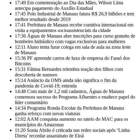
17:49
Em comemoração ao Dia das Mães, Wilson Lima
antecipa pagamento do Auxílio Estadual
17:45
Polo Industrial de Manaus fatura R$ 26,9 bilhões e tem
melhor resultado desde 2019
17:41
Prefeitura de Manaus recebe comitiva internacional em
visita a equipamentos socioassistenciais da cidade
17:36
Águas de Manaus abre inscrições para curso gratuito de
bombeiro hidráulico com vagas exclusivas para mulheres
12:11
Aluno tenta furar colega em sala de aula na zona leste
de Manaus
15:36
PF apreende carros de luxo de empresa do Faraó dos
Bitcoins
15:31
Fátima Bernardes relembra reação dos filhos com
descoberta de namoro
15:14
Anúncio da OMS ainda não significa o fim da
pandemia de Covid-19; entenda
14:48
Com mais de 1,2 mil cadastros, Águas de Manaus
comemora sucesso do Programa Afluentes e enaltece papel do
líder comunitário
14:34
Programa Ronda Escolar da Prefeitura de Manaus
ganha reforço com novas viaturas
12:02
AAM conquista aumento no rateio do MAC para os
municípios do Amazonas
11:20
Sonia Abrão é criticada nas redes sociais após ‘Linha
Direta’ recordar assassinato de Eloá