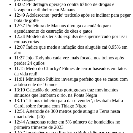
13:02
PF deflagra operação contra tráfico de drogas e
lavagem de dinheiro em Manaus
12:49
Adolescente ‘perde’ testículo após se inclinar para pegar
bola de golfe
12:37
Prefeitura de Manaus divulga calendário para
agendamento de castração de cães e gatos
12:24
Modelo diz ter sido expulsa de supermercado por usar
roupas curtas
12:07
Índice que mede a inflação dos aluguéis cai 0,95% em
abril
11:27
Jojo Todynho cada vez mais focada nos treinos após
perder 24 quilos
11:15
Medo do Chucky? Filmes de terror baseados em fatos
da vida real!
11:01
Ministério Público investiga prefeito que se casou com
adolescente de 16 anos
13:19
Calçadão de pedras portuguesas traz movimentos
sinuosos que lembram o rio, na Ponta Negra
13:15
‘Temos dinheiro para dar e vender’, desabafa Maíra
Cardi sobre fortuna com Thiago Nigro
12:51
Asteroide de 300 metros pode atingir a Terra nesta
quarta-feira (26)
12:44
Amazonas reduz em 5% número de homicídios no
primeiro trimestre de 2023
12:37
Inscrições para o Programa Bolsa Idiomas começam