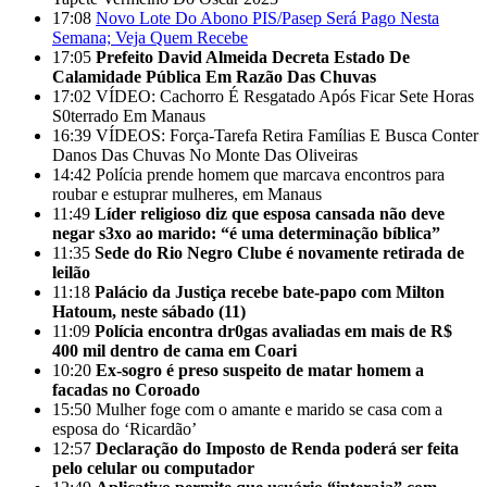
17:08
Novo Lote Do Abono PIS/Pasep Será Pago Nesta
Semana; Veja Quem Recebe
17:05
Prefeito David Almeida Decreta Estado De
Calamidade Pública Em Razão Das Chuvas
17:02
VÍDEO: Cachorro É Resgatado Após Ficar Sete Horas
S0terrado Em Manaus
16:39
VÍDEOS: Força-Tarefa Retira Famílias E Busca Conter
Danos Das Chuvas No Monte Das Oliveiras
14:42
Polícia prende homem que marcava encontros para
roubar e estuprar mulheres, em Manaus
11:49
Líder religioso diz que esposa cansada não deve
negar s3xo ao marido: “é uma determinação bíblica”
11:35
Sede do Rio Negro Clube é novamente retirada de
leilão
11:18
Palácio da Justiça recebe bate-papo com Milton
Hatoum, neste sábado (11)
11:09
Polícia encontra dr0gas avaliadas em mais de R$
400 mil dentro de cama em Coari
10:20
Ex-sogro é preso suspeito de matar homem a
facadas no Coroado
15:50
Mulher foge com o amante e marido se casa com a
esposa do ‘Ricardão’
12:57
Declaração do Imposto de Renda poderá ser feita
pelo celular ou computador