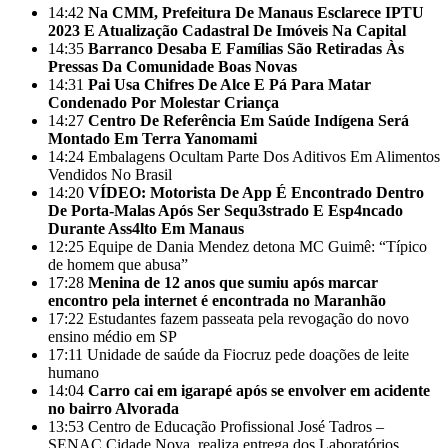
14:42
Na CMM, Prefeitura De Manaus Esclarece IPTU
2023 E Atualização Cadastral De Imóveis Na Capital
14:35
Barranco Desaba E Famílias São Retiradas Às
Pressas Da Comunidade Boas Novas
14:31
Pai Usa Chifres De Alce E Pá Para Matar
Condenado Por Molestar Criança
14:27
Centro De Referência Em Saúde Indígena Será
Montado Em Terra Yanomami
14:24
Embalagens Ocultam Parte Dos Aditivos Em Alimentos
Vendidos No Brasil
14:20
VÍDEO: Motorista De App É Encontrado Dentro
De Porta-Malas Após Ser Sequ3strado E Esp4ncado
Durante Ass4lto Em Manaus
12:25
Equipe de Dania Mendez detona MC Guimê: “Típico
de homem que abusa”
17:28
Menina de 12 anos que sumiu após marcar
encontro pela internet é encontrada no Maranhão
17:22
Estudantes fazem passeata pela revogação do novo
ensino médio em SP
17:11
Unidade de saúde da Fiocruz pede doações de leite
humano
14:04
Carro cai em igarapé após se envolver em acidente
no bairro Alvorada
13:53
Centro de Educação Profissional José Tadros –
SENAC Cidade Nova, realiza entrega dos Laboratórios