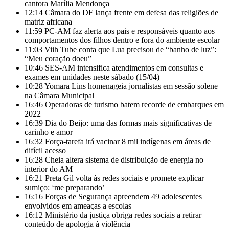
cantora Marília Mendonça
12:14
Câmara do DF lança frente em defesa das religiões de
matriz africana
11:59
PC-AM faz alerta aos pais e responsáveis quanto aos
comportamentos dos filhos dentro e fora do ambiente escolar
11:03
Viih Tube conta que Lua precisou de “banho de luz”:
“Meu coração doeu”
10:46
SES-AM intensifica atendimentos em consultas e
exames em unidades neste sábado (15/04)
10:28
Yomara Lins homenageia jornalistas em sessão solene
na Câmara Municipal
16:46
Operadoras de turismo batem recorde de embarques em
2022
16:39
Dia do Beijo: uma das formas mais significativas de
carinho e amor
16:32
Força-tarefa irá vacinar 8 mil indígenas em áreas de
difícil acesso
16:28
Cheia altera sistema de distribuição de energia no
interior do AM
16:21
Preta Gil volta às redes sociais e promete explicar
sumiço: ‘me preparando’
16:16
Forças de Segurança apreendem 49 adolescentes
envolvidos em ameaças a escolas
16:12
Ministério da justiça obriga redes sociais a retirar
conteúdo de apologia à violência