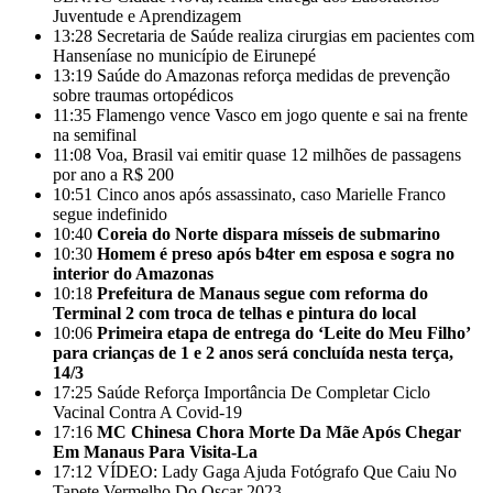
Juventude e Aprendizagem
13:28
Secretaria de Saúde realiza cirurgias em pacientes com
Hanseníase no município de Eirunepé
13:19
Saúde do Amazonas reforça medidas de prevenção
sobre traumas ortopédicos
11:35
Flamengo vence Vasco em jogo quente e sai na frente
na semifinal
11:08
Voa, Brasil vai emitir quase 12 milhões de passagens
por ano a R$ 200
10:51
Cinco anos após assassinato, caso Marielle Franco
segue indefinido
10:40
Coreia do Norte dispara mísseis de submarino
10:30
Homem é preso após b4ter em esposa e sogra no
interior do Amazonas
10:18
Prefeitura de Manaus segue com reforma do
Terminal 2 com troca de telhas e pintura do local
10:06
Primeira etapa de entrega do ‘Leite do Meu Filho’
para crianças de 1 e 2 anos será concluída nesta terça,
14/3
17:25
Saúde Reforça Importância De Completar Ciclo
Vacinal Contra A Covid-19
17:16
MC Chinesa Chora Morte Da Mãe Após Chegar
Em Manaus Para Visita-La
17:12
VÍDEO: Lady Gaga Ajuda Fotógrafo Que Caiu No
Tapete Vermelho Do Oscar 2023