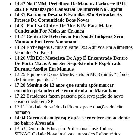
14:42
Na CMM, Prefeitura De Manaus Esclarece IPTU
2023 E Atualização Cadastral De Imóveis Na Capital
14:35
Barranco Desaba E Famílias São Retiradas Às
Pressas Da Comunidade Boas Novas
14:31
Pai Usa Chifres De Alce E Pá Para Matar
Condenado Por Molestar Criança
14:27
Centro De Referência Em Saúde Indígena Será
Montado Em Terra Yanomami
14:24
Embalagens Ocultam Parte Dos Aditivos Em Alimentos
Vendidos No Brasil
14:20
VÍDEO: Motorista De App É Encontrado Dentro
De Porta-Malas Após Ser Sequ3strado E Esp4ncado
Durante Ass4lto Em Manaus
12:25
Equipe de Dania Mendez detona MC Guimê: “Típico
de homem que abusa”
17:28
Menina de 12 anos que sumiu após marcar
encontro pela internet é encontrada no Maranhão
17:22
Estudantes fazem passeata pela revogação do novo
ensino médio em SP
17:11
Unidade de saúde da Fiocruz pede doações de leite
humano
14:04
Carro cai em igarapé após se envolver em acidente
no bairro Alvorada
13:53
Centro de Educação Profissional José Tadros –
SENAC Cidade Nova, realiza entrega dos Laboratórios