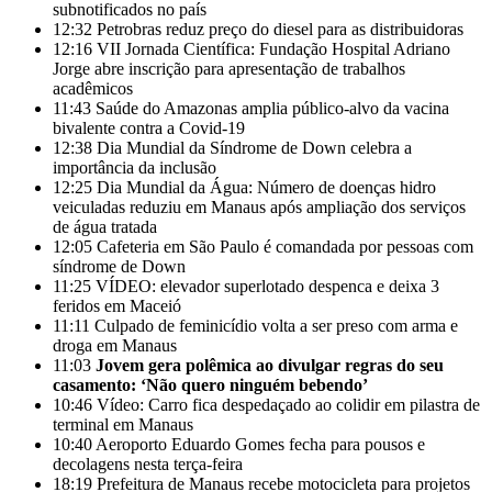
subnotificados no país
12:32
Petrobras reduz preço do diesel para as distribuidoras
12:16
VII Jornada Científica: Fundação Hospital Adriano
Jorge abre inscrição para apresentação de trabalhos
acadêmicos
11:43
Saúde do Amazonas amplia público-alvo da vacina
bivalente contra a Covid-19
12:38
Dia Mundial da Síndrome de Down celebra a
importância da inclusão
12:25
Dia Mundial da Água: Número de doenças hidro
veiculadas reduziu em Manaus após ampliação dos serviços
de água tratada
12:05
Cafeteria em São Paulo é comandada por pessoas com
síndrome de Down
11:25
VÍDEO: elevador superlotado despenca e deixa 3
feridos em Maceió
11:11
Culpado de feminicídio volta a ser preso com arma e
droga em Manaus
11:03
Jovem gera polêmica ao divulgar regras do seu
casamento: ‘Não quero ninguém bebendo’
10:46
Vídeo: Carro fica despedaçado ao colidir em pilastra de
terminal em Manaus
10:40
Aeroporto Eduardo Gomes fecha para pousos e
decolagens nesta terça-feira
18:19
Prefeitura de Manaus recebe motocicleta para projetos