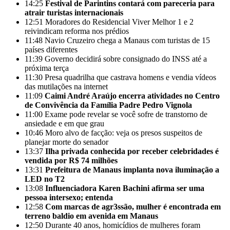
14:25
Festival de Parintins contará com pareceria para
atrair turistas internacionais
12:51
Moradores do Residencial Viver Melhor 1 e 2
reivindicam reforma nos prédios
11:48
Navio Cruzeiro chega a Manaus com turistas de 15
países diferentes
11:39
Governo decidirá sobre consignado do INSS até a
próxima terça
11:30
Presa quadrilha que castrava homens e vendia vídeos
das mutilações na internet
11:09
Caimi André Araújo encerra atividades no Centro
de Convivência da Família Padre Pedro Vignola
11:00
Exame pode revelar se você sofre de transtorno de
ansiedade e em que grau
10:46
Moro alvo de facção: veja os presos suspeitos de
planejar morte do senador
13:37
Ilha privada conhecida por receber celebridades é
vendida por R$ 74 milhões
13:31
Prefeitura de Manaus implanta nova iluminação a
LED no T2
13:08
Influenciadora Karen Bachini afirma ser uma
pessoa intersexo; entenda
12:58
Com marcas de agr3ssão, mulher é encontrada em
terreno baldio em avenida em Manaus
12:50
Durante 40 anos, homicídios de mulheres foram