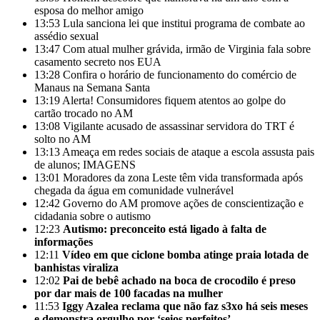
esposa do melhor amigo
13:53
Lula sanciona lei que institui programa de combate ao
assédio sexual
13:47
Com atual mulher grávida, irmão de Virginia fala sobre
casamento secreto nos EUA
13:28
Confira o horário de funcionamento do comércio de
Manaus na Semana Santa
13:19
Alerta! Consumidores fiquem atentos ao golpe do
cartão trocado no AM
13:08
Vigilante acusado de assassinar servidora do TRT é
solto no AM
13:13
Ameaça em redes sociais de ataque a escola assusta pais
de alunos; IMAGENS
13:01
Moradores da zona Leste têm vida transformada após
chegada da água em comunidade vulnerável
12:42
Governo do AM promove ações de conscientização e
cidadania sobre o autismo
12:23
Autismo: preconceito está ligado à falta de
informações
12:11
Vídeo em que ciclone bomba atinge praia lotada de
banhistas viraliza
12:02
Pai de bebê achado na boca de crocodilo é preso
por dar mais de 100 facadas na mulher
11:53
Iggy Azalea reclama que não faz s3xo há seis meses
e demonstra orgulho por ‘seios perfeitos’