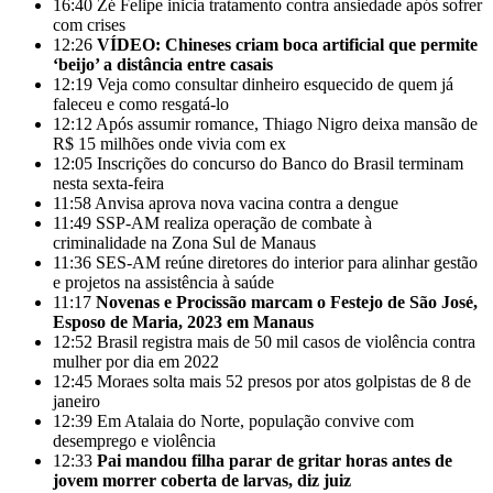
16:40
Zé Felipe inicia tratamento contra ansiedade após sofrer
com crises
12:26
VÍDEO: Chineses criam boca artificial que permite
‘beijo’ a distância entre casais
12:19
Veja como consultar dinheiro esquecido de quem já
faleceu e como resgatá-lo
12:12
Após assumir romance, Thiago Nigro deixa mansão de
R$ 15 milhões onde vivia com ex
12:05
Inscrições do concurso do Banco do Brasil terminam
nesta sexta-feira
11:58
Anvisa aprova nova vacina contra a dengue
11:49
SSP-AM realiza operação de combate à
criminalidade na Zona Sul de Manaus
11:36
SES-AM reúne diretores do interior para alinhar gestão
e projetos na assistência à saúde
11:17
Novenas e Procissão marcam o Festejo de São José,
Esposo de Maria, 2023 em Manaus
12:52
Brasil registra mais de 50 mil casos de violência contra
mulher por dia em 2022
12:45
Moraes solta mais 52 presos por atos golpistas de 8 de
janeiro
12:39
Em Atalaia do Norte, população convive com
desemprego e violência
12:33
Pai mandou filha parar de gritar horas antes de
jovem morrer coberta de larvas, diz juiz