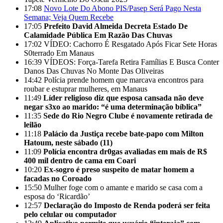
17:08
Novo Lote Do Abono PIS/Pasep Será Pago Nesta
Semana; Veja Quem Recebe
17:05
Prefeito David Almeida Decreta Estado De
Calamidade Pública Em Razão Das Chuvas
17:02
VÍDEO: Cachorro É Resgatado Após Ficar Sete Horas
S0terrado Em Manaus
16:39
VÍDEOS: Força-Tarefa Retira Famílias E Busca Conter
Danos Das Chuvas No Monte Das Oliveiras
14:42
Polícia prende homem que marcava encontros para
roubar e estuprar mulheres, em Manaus
11:49
Líder religioso diz que esposa cansada não deve
negar s3xo ao marido: “é uma determinação bíblica”
11:35
Sede do Rio Negro Clube é novamente retirada de
leilão
11:18
Palácio da Justiça recebe bate-papo com Milton
Hatoum, neste sábado (11)
11:09
Polícia encontra dr0gas avaliadas em mais de R$
400 mil dentro de cama em Coari
10:20
Ex-sogro é preso suspeito de matar homem a
facadas no Coroado
15:50
Mulher foge com o amante e marido se casa com a
esposa do ‘Ricardão’
12:57
Declaração do Imposto de Renda poderá ser feita
pelo celular ou computador