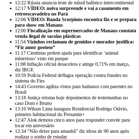
12:22
Rússia anuncia teste de míssil balístico intercontinental
12:17
VÍDEO: noiva surpreende e vai a casamento em
retroescavadeira no Pará
12:06
VÍDEO: Banda Scorpions encontra fãs e se prepara
para show em Manaus
12:00
Fiscalização em supermercados de Manaus constata
venda ilegal de sacolas plásticas
11:54
Vizinhos reclamam de gemidos e morador justifica:
“Fiz amor gostoso”
11:17
Cientistas pedem ajuda para identificar ‘animal
misterioso’ visto em parque
11:08
Inflação oficial desacelera e atinge 0,71% em março,
diz IBGE
10:59
Polícia Federal deflagra operação contra fraudes no
sistema do Fies
14:43
Governo agiliza vistos para haitianos com parentes no
Brasil
13:18
Justiça retoma hoje depoimentos de testemunhas no
caso Dom e Bruno
13:10
Wilson Lima inaugura Residencial Rodrigo Otávio,
primeiro habitacional do Prosamin+
12:47
Alok demora cinco anos para responder convite para
tocar em aniversário
12:34
“Não deixe para amanhã” diz idosa de 90 anos após
realizar o sonho de estudar