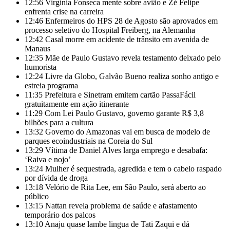
12:56
Virginia Fonseca mente sobre avião e Zé Felipe
enfrenta crise na carreira
12:46
Enfermeiros do HPS 28 de Agosto são aprovados em
processo seletivo do Hospital Freiberg, na Alemanha
12:42
Casal morre em acidente de trânsito em avenida de
Manaus
12:35
Mãe de Paulo Gustavo revela testamento deixado pelo
humorista
12:24
Livre da Globo, Galvão Bueno realiza sonho antigo e
estreia programa
11:35
Prefeitura e Sinetram emitem cartão PassaFácil
gratuitamente em ação itinerante
11:29
Com Lei Paulo Gustavo, governo garante R$ 3,8
bilhões para a cultura
13:32
Governo do Amazonas vai em busca de modelo de
parques ecoindustriais na Coreia do Sul
13:29
Vítima de Daniel Alves larga emprego e desabafa:
‘Raiva e nojo’
13:24
Mulher é sequestrada, agredida e tem o cabelo raspado
por dívida de droga
13:18
Velório de Rita Lee, em São Paulo, será aberto ao
público
13:15
Nattan revela problema de saúde e afastamento
temporário dos palcos
13:10
Anaju quase lambe lingua de Tati Zaqui e dá