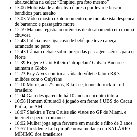
abaixadinha na calça: “Empinei pra foto mesmo”
13:06
Motorista de aplicativo é preso por levar e buscar
bandidos para assalto
13:03
Vídeo mostra exato momento que mototaxista despenca
de barranco e passageiro morre
12:59
Manaus registra ocorrências de desabamento em manhã
chuvosa
12:48
Polícia investiga caso de bebê que teve cabeça
arrancada no parto
12:43
Câmara debate sobre preço das passagens aéreas para o
Norte
11:39
Roger e Caio Ribeiro ‘atropelam’ Galvão Bueno e
animam a Globo
11:23
Key Alves confirma saída do vôlei e fatura R$ 3
milhões com o Onlyfans
11:10
Morre, aos 75 anos, Rita Lee, ícone do rock n’ roll
brasileiro
11:04
Gato desaparecido há 10 anos reencontra tutora
10:58
Homem t0rturad0 é jogado em frente à UBS do Cacau
Pirêra, no AM
18:07
Shakira e Tom Cruise são vistos no GP de Miami, e
internet especula romance
18:02
Mulher joga água fervente em marido e filho de 3 anos
17:57
Presidente Lula propõe nova mudança no SALÁRIO
MÍNIMO dos brasileiros