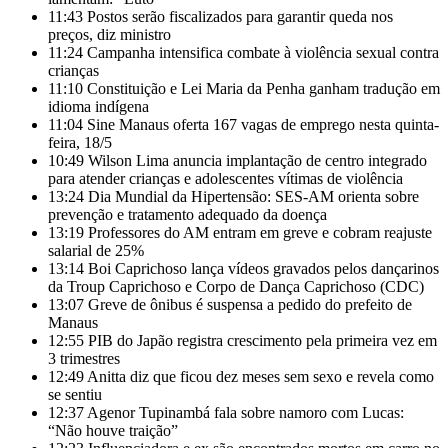
11:43
Postos serão fiscalizados para garantir queda nos
preços, diz ministro
11:24
Campanha intensifica combate à violência sexual contra
crianças
11:10
Constituição e Lei Maria da Penha ganham tradução em
idioma indígena
11:04
Sine Manaus oferta 167 vagas de emprego nesta quinta-
feira, 18/5
10:49
Wilson Lima anuncia implantação de centro integrado
para atender crianças e adolescentes vítimas de violência
13:24
Dia Mundial da Hipertensão: SES-AM orienta sobre
prevenção e tratamento adequado da doença
13:19
Professores do AM entram em greve e cobram reajuste
salarial de 25%
13:14
Boi Caprichoso lança vídeos gravados pelos dançarinos
da Troup Caprichoso e Corpo de Dança Caprichoso (CDC)
13:07
Greve de ônibus é suspensa a pedido do prefeito de
Manaus
12:55
PIB do Japão registra crescimento pela primeira vez em
3 trimestres
12:49
Anitta diz que ficou dez meses sem sexo e revela como
se sentiu
12:37
Agenor Tupinambá fala sobre namoro com Lucas:
“Não houve traição”