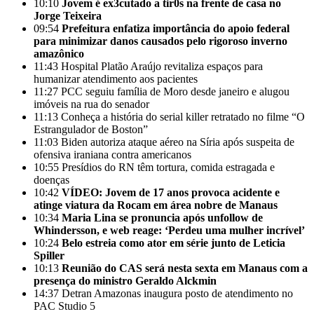
10:10
Jovem é ex3cutado a tir0s na frente de casa no
Jorge Teixeira
09:54
Prefeitura enfatiza importância do apoio federal
para minimizar danos causados pelo rigoroso inverno
amazônico
11:43
Hospital Platão Araújo revitaliza espaços para
humanizar atendimento aos pacientes
11:27
PCC seguiu família de Moro desde janeiro e alugou
imóveis na rua do senador
11:13
Conheça a história do serial killer retratado no filme “O
Estrangulador de Boston”
11:03
Biden autoriza ataque aéreo na Síria após suspeita de
ofensiva iraniana contra americanos
10:55
Presídios do RN têm tortura, comida estragada e
doenças
10:42
VÍDEO: Jovem de 17 anos provoca acidente e
atinge viatura da Rocam em área nobre de Manaus
10:34
Maria Lina se pronuncia após unfollow de
Whindersson, e web reage: ‘Perdeu uma mulher incrível’
10:24
Belo estreia como ator em série junto de Leticia
Spiller
10:13
Reunião do CAS será nesta sexta em Manaus com a
presença do ministro Geraldo Alckmin
14:37
Detran Amazonas inaugura posto de atendimento no
PAC Studio 5