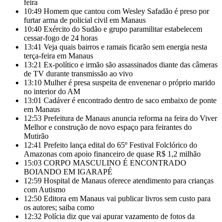
feira
10:49
Homem que cantou com Wesley Safadão é preso por
furtar arma de policial civil em Manaus
10:40
Exército do Sudão e grupo paramilitar estabelecem
cessar-fogo de 24 horas
13:41
Veja quais bairros e ramais ficarão sem energia nesta
terça-feira em Manaus
13:21
Ex-político e irmão são assassinados diante das câmeras
de TV durante transmissão ao vivo
13:10
Mulher é presa suspeita de envenenar o próprio marido
no interior do AM
13:01
Cadáver é encontrado dentro de saco embaixo de ponte
em Manaus
12:53
Prefeitura de Manaus anuncia reforma na feira do Viver
Melhor e construção de novo espaço para feirantes do
Mutirão
12:41
Prefeito lança edital do 65º Festival Folclórico do
Amazonas com apoio financeiro de quase R$ 1,2 milhão
15:03
CORPO MASCULINO É ENCONTRADO
BOIANDO EM IGARAPÉ
12:59
Hospital de Manaus oferece atendimento para crianças
com Autismo
12:50
Editora em Manaus vai publicar livros sem custo para
os autores; saiba como
12:32
Polícia diz que vai apurar vazamento de fotos da