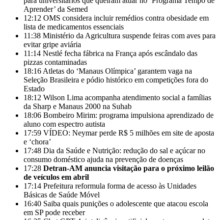
para universitários que queiram atuar no ‘Programa Tempo de
Aprender’ da Semed
12:12
OMS considera incluir remédios contra obesidade em
lista de medicamentos essenciais
11:38
Ministério da Agricultura suspende feiras com aves para
evitar gripe aviária
11:14
Nestlé fecha fábrica na França após escândalo das
pizzas contaminadas
18:16
Atletas do ‘Manaus Olímpica’ garantem vaga na
Seleção Brasileira e pódio histórico em competições fora do
Estado
18:12
Wilson Lima acompanha atendimento social a famílias
da Sharp e Manaus 2000 na Suhab
18:06
Bombeiro Mirim: programa impulsiona aprendizado de
aluno com espectro autista
17:59
VÍDEO: Neymar perde R$ 5 milhões em site de aposta
e ‘chora’
17:48
Dia da Saúde e Nutrição: redução do sal e açúcar no
consumo doméstico ajuda na prevenção de doenças
17:28
Detran-AM anuncia visitação para o próximo leilão
de veículos em abril
17:14
Prefeitura reformula forma de acesso às Unidades
Básicas de Saúde Móvel
16:40
Saiba quais punições o adolescente que atacou escola
em SP pode receber