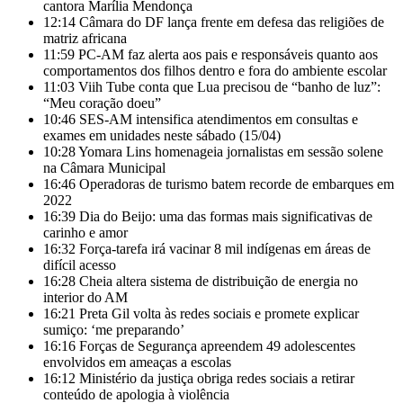
cantora Marília Mendonça
12:14
Câmara do DF lança frente em defesa das religiões de
matriz africana
11:59
PC-AM faz alerta aos pais e responsáveis quanto aos
comportamentos dos filhos dentro e fora do ambiente escolar
11:03
Viih Tube conta que Lua precisou de “banho de luz”:
“Meu coração doeu”
10:46
SES-AM intensifica atendimentos em consultas e
exames em unidades neste sábado (15/04)
10:28
Yomara Lins homenageia jornalistas em sessão solene
na Câmara Municipal
16:46
Operadoras de turismo batem recorde de embarques em
2022
16:39
Dia do Beijo: uma das formas mais significativas de
carinho e amor
16:32
Força-tarefa irá vacinar 8 mil indígenas em áreas de
difícil acesso
16:28
Cheia altera sistema de distribuição de energia no
interior do AM
16:21
Preta Gil volta às redes sociais e promete explicar
sumiço: ‘me preparando’
16:16
Forças de Segurança apreendem 49 adolescentes
envolvidos em ameaças a escolas
16:12
Ministério da justiça obriga redes sociais a retirar
conteúdo de apologia à violência