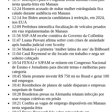
nesta quarta-feira em Manaus
12:24
Homem acusado de m4tar mulher estr4ngulada fica
calado durante audiência em Manaus
12:14
Joe Biden anuncia candidatura à reeleição, em 2024,
nos EUA
12:09
Prefeitura intensifica fiscalização de veículos pesados
em vias regulamentadas de Manaus
11:56
SSP-AM recebe comitiva do Governo da Colômbia
11:47
Luana Piovani afirma sofrer com crises de ansiedade
após batalha judicial com Scooby
11:34
Shakira é a primeira ‘mulher latina do ano’ da Billboard
11:04
Cauã Reymond se diz focado em trabalho e nega ser
solteiro cobiçado
10:54
FENAJ e SJPAM se reúnem em Congresso Nacional
de Ensino e Jornalismo para discutir temas e melhorias para
categoria
10:45
Shein promete investir R$ 750 mi no Brasil e gerar 100
mil empregos
10:41
Reembolsos de planos de saúde disparam e empresas
suspeitam de fraude
10:28
Brasileiras presas na Alemanha relatam infecção por
usar roupas coletivas em prisão
10:21
Confira as vagas de emprego disponíveis em Manaus
nesta segunda-feira