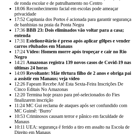
de ronda escolar e de patrulhamento no Centro
18:06
Reconhecimento facial em escolas pode ameaçar
privacidade
17:52
Capitania dos Portos é acionada para garantir segurança
de banhistas na praia da Ponta Negra
17:36
BBB 23: Dois eliminados vão voltar para a casa;
entenda
17:31
Estelionr4tário é preso após aplicar g0lpes e vender
carros r0ubados em Manaus
17:24
Vídeo: Homem morre após tropeçar e cair no Rio
Negro
14:21
Amazonas registra 139 novos casos de Covid-19 nas
últimas 24 horas
14:09
Revoltante: Mãe t0rtura filho de 2 anos e obriga pai
a assistir em Manaus; veja vídeo
12:26
Fapeam Recebe Até Esta Sexta-Feira Inscrições De
Cinco Editais No Amazonas
12:20
Termina hoje prazo para pré-selecionados do Fies
finalizarem inscrição
11:24
MC Gui reclama de ataques após ser confundido com
MC Guimê: ‘Burro’
10:53
Criminosos causam terror e pânico em faculdade de
Manaus
10:11
UEA: segurança é ferido a tiro em assalto na Escola de
Direito em Manaus