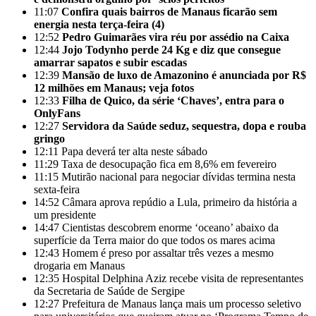
11:07
Confira quais bairros de Manaus ficarão sem
energia nesta terça-feira (4)
12:52
Pedro Guimarães vira réu por assédio na Caixa
12:44
Jojo Todynho perde 24 Kg e diz que consegue
amarrar sapatos e subir escadas
12:39
Mansão de luxo de Amazonino é anunciada por R$
12 milhões em Manaus; veja fotos
12:33
Filha de Quico, da série ‘Chaves’, entra para o
OnlyFans
12:27
Servidora da Saúde seduz, sequestra, dopa e rouba
gringo
12:11
Papa deverá ter alta neste sábado
11:29
Taxa de desocupação fica em 8,6% em fevereiro
11:15
Mutirão nacional para negociar dívidas termina nesta
sexta-feira
14:52
Câmara aprova repúdio a Lula, primeiro da história a
um presidente
14:47
Cientistas descobrem enorme ‘oceano’ abaixo da
superfície da Terra maior do que todos os mares acima
12:43
Homem é preso por assaltar três vezes a mesmo
drogaria em Manaus
12:35
Hospital Delphina Aziz recebe visita de representantes
da Secretaria de Saúde de Sergipe
12:27
Prefeitura de Manaus lança mais um processo seletivo