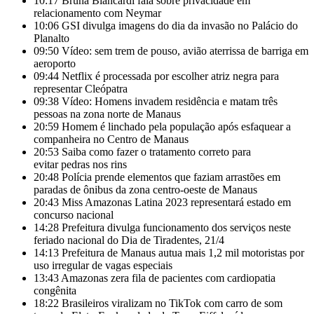
10:17
Bruna Biancardi fala sobre privacidade em
relacionamento com Neymar
10:06
GSI divulga imagens do dia da invasão no Palácio do
Planalto
09:50
Vídeo: sem trem de pouso, avião aterrissa de barriga em
aeroporto
09:44
Netflix é processada por escolher atriz negra para
representar Cleópatra
09:38
Vídeo: Homens invadem residência e matam três
pessoas na zona norte de Manaus
20:59
Homem é linchado pela população após esfaquear a
companheira no Centro de Manaus
20:53
Saiba como fazer o tratamento correto para
evitar pedras nos rins
20:48
Polícia prende elementos que faziam arrastões em
paradas de ônibus da zona centro-oeste de Manaus
20:43
Miss Amazonas Latina 2023 representará estado em
concurso nacional
14:28
Prefeitura divulga funcionamento dos serviços neste
feriado nacional do Dia de Tiradentes, 21/4
14:13
Prefeitura de Manaus autua mais 1,2 mil motoristas por
uso irregular de vagas especiais
13:43
Amazonas zera fila de pacientes com cardiopatia
congênita
18:22
Brasileiros viralizam no TikTok com carro de som