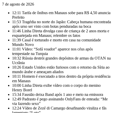
7 de agosto de 2026
12:11
Tarifa de ônibus em Manaus sobe para R$ 4,50 anuncia
Prefeito
11:53
Tragédia no norte do Japão: Cabeça humana encontrada
após urso ser visto com botas penduradas na boca
11:46
Linha Direta divulga caso de criança de 2 anos morta e
esquartejada em Manaus; relembre os fatos
11:39
Casal é torturado e morto em casa na comunidade
Mundo Novo
11:01
Vídeo: “Sofá voador” aparece nos céus após
tempestade na Turquia
10:32
Rússia destrói grandes depósitos de armas da OTAN na
Ucrânia
10:26
Estado Unidos estão furiosos com o retorno da Síria ao
mundo árabe e ameaçam aliados
10:11
Homem é executado a tiros dentro da própria residência
em Manaus
10:00
Linha Direta exibe vídeo com o corpo do menino
Henry Borel
15:34
Faustão deixa Band após 1 ano e meio na emissora
12:49
Padrasto é pego assinando OnlyFans de enteada: “Me
via fazendo sexo”
12:24
Vídeo de Zezé di Camargo desafinando viraliza e fãs
lamentam: “Luto”