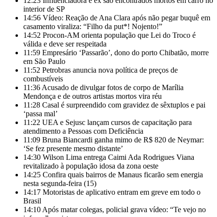
12:23
Influenciadora e ex são encontrados mortos em carro no
interior de SP
14:56
Vídeo: Reação de Ana Clara após não pegar buquê em
casamento viraliza: “Filho da put*! Nojento!”
14:52
Procon-AM orienta população que Lei do Troco é
válida e deve ser respeitada
11:59
Empresário ‘Passarão’, dono do porto Chibatão, morre
em São Paulo
11:52
Petrobras anuncia nova política de preços de
combustíveis
11:36
Acusado de divulgar fotos de corpo de Marília
Mendonça e de outros artistas mortos vira réu
11:28
Casal é surpreendido com gravidez de sêxtuplos e pai
‘passa mal’
11:22
UEA e Sejusc lançam cursos de capacitação para
atendimento a Pessoas com Deficiência
11:09
Bruna Biancardi ganha mimo de R$ 820 de Neymar:
‘Se fez presente mesmo distante’
14:30
Wilson Lima entrega Caimi Ada Rodrigues Viana
revitalizado à população idosa da zona oeste
14:25
Confira quais bairros de Manaus ficarão sem energia
nesta segunda-feira (15)
14:17
Motoristas de aplicativo entram em greve em todo o
Brasil
14:10
Após matar colegas, policial grava vídeo: “Te vejo no