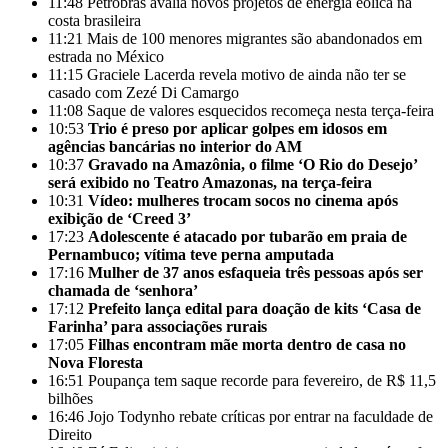
11:48
Petrobras avalia novos projetos de energia eólica na
costa brasileira
11:21
Mais de 100 menores migrantes são abandonados em
estrada no México
11:15
Graciele Lacerda revela motivo de ainda não ter se
casado com Zezé Di Camargo
11:08
Saque de valores esquecidos recomeça nesta terça-feira
10:53
Trio é preso por aplicar golpes em idosos em
agências bancárias no interior do AM
10:37
Gravado na Amazônia, o filme ‘O Rio do Desejo’
será exibido no Teatro Amazonas, na terça-feira
10:31
Vídeo: mulheres trocam socos no cinema após
exibição de ‘Creed 3’
17:23
Adolescente é atacado por tubarão em praia de
Pernambuco; vítima teve perna amputada
17:16
Mulher de 37 anos esfaqueia três pessoas após ser
chamada de ‘senhora’
17:12
Prefeito lança edital para doação de kits ‘Casa de
Farinha’ para associações rurais
17:05
Filhas encontram mãe morta dentro de casa no
Nova Floresta
16:51
Poupança tem saque recorde para fevereiro, de R$ 11,5
bilhões
16:46
Jojo Todynho rebate críticas por entrar na faculdade de
Direito