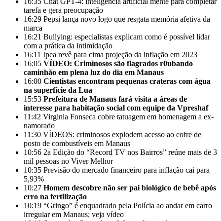
16:35
Chat GPT-4: inteligência artificial mente para completar
tarefa e gera preocupação
16:29
Pepsi lança novo logo que resgata memória afetiva da
marca
16:21
Bullying: especialistas explicam como é possível lidar
com a prática da intimidação
16:11
Ipea revê para cima projeção da inflação em 2023
16:05
VÍDEO: Criminosos são flagrados r0ubando
caminhão em plena luz do dia em Manaus
16:00
Cientistas encontram pequenas crateras com água
na superfície da Lua
15:53
Prefeitura de Manaus fará visita a áreas de
interesse para habitação social com equipe da Vpreshaf
11:42
Virginia Fonseca cobre tatuagem em homenagem a ex-
namorado
11:30
VÍDEOS: criminosos explodem acesso ao cofre de
posto de combustíveis em Manaus
10:56
2a Edição do “Record TV nos Bairros” reúne mais de 3
mil pessoas no Viver Melhor
10:35
Previsão do mercado financeiro para inflação cai para
5,93%
10:27
Homem descobre não ser pai biológico de bebê após
erro na fertilização
10:19
“Gringo” é enquadrado pela Polícia ao andar em carro
irregular em Manaus; veja vídeo