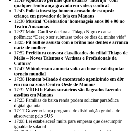
12:49
Aplicativo permite que usuário “interaja” com
qualquer lembrança gravada em vídeo; confira!
12:43
Polícia investiga homem acusado de estupr4r
criança em provador de loja em Manaus
12:30
Musical ‘Celebration’ homenageia anos 80 e 90 no
Teatro Amazonas
12:27
Maíra Cardi se declara a Thiago Nigro e causa
polêmica: “Desejo ser submissa todos os dias da minha vida”
18:05
Pit bull se assusta com o brilho nos dentes e arranca
nariz de mulher
17:52
Prefeitura convoca classificados do edital Thiago de
Mello – Novos Talentos e ‘Artistas e Profissionais da
Cultura’
17:47
Whindersson anuncia volta ao boxe e vai disputar
torneio mundial
17:38
Homem b4leado é encontrado agoniz4ndo em d0r
em rua na zona Centro-Oeste de Manaus
17:32
VÍDEO: Falsos sucateiros são flagrados fazendo
ass4ltos em Manaus
17:23
Famílias de baixa renda podem solicitar parabólica
digital gratuita
17:17
Governo lança programa de distribuição gratuita de
absorvente pelo SUS
17:08
Lei estabelecerá multa para empresa que descumprir
igualdade salarial