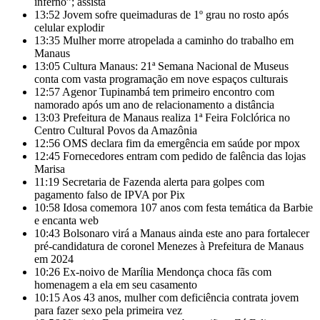
inferno”; assista
13:52
Jovem sofre queimaduras de 1º grau no rosto após
celular explodir
13:35
Mulher morre atropelada a caminho do trabalho em
Manaus
13:05
Cultura Manaus: 21ª Semana Nacional de Museus
conta com vasta programação em nove espaços culturais
12:57
Agenor Tupinambá tem primeiro encontro com
namorado após um ano de relacionamento a distância
13:03
Prefeitura de Manaus realiza 1ª Feira Folclórica no
Centro Cultural Povos da Amazônia
12:56
OMS declara fim da emergência em saúde por mpox
12:45
Fornecedores entram com pedido de falência das lojas
Marisa
11:19
Secretaria de Fazenda alerta para golpes com
pagamento falso de IPVA por Pix
10:58
Idosa comemora 107 anos com festa temática da Barbie
e encanta web
10:43
Bolsonaro virá a Manaus ainda este ano para fortalecer
pré-candidatura de coronel Menezes à Prefeitura de Manaus
em 2024
10:26
Ex-noivo de Marília Mendonça choca fãs com
homenagem a ela em seu casamento
10:15
Aos 43 anos, mulher com deficiência contrata jovem
para fazer sexo pela primeira vez