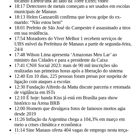
tocando EletroFunk ao lado da Torre Eiffel; vídeo
18:17
Detectores de metais começam a ser usados em escolas
municipais de Manaus
18:13
Helen Ganzarolli confirma que levou golpe do ex-
marido: “Não estou bem”
18:01
Prefeito de São José do Campestre é assassinado a tiros
em sua residência.
17:54
Moradores do Viver Melhor 1 recebem serviços de
UBS móvel da Prefeitura de Manaus a partir de segunda-feira,
24/4
17:48
Wilson Lima apresenta ‘Amazonas Meu Lar’ ao
ministro das Cidades e para a presidente da Caixa
17:41
CNH Social 2023: mais de 90 mil inscrições são
realizadas nas primeiras horas após a liberação do sistema
12:40
Em 10 dias, 225 pessoas foram presas por suspeita de
ligação com ataques a escolas
12:30
Fundação Alfredo da Matta discute parceria e retomada
de vigilância em ISTs
12:10
É hoje: banda Kiss já está em Brasília para show
histórico na Arena BRB
12:00
Homem que divulgava fotos de famosos mortos agia
desde 2019
11:26
Inflação da Argentina chega a 104,3% em março em
meio a crises climática e econômica
11:14
Sine Manaus oferta 404 vagas de emprego nesta terça-