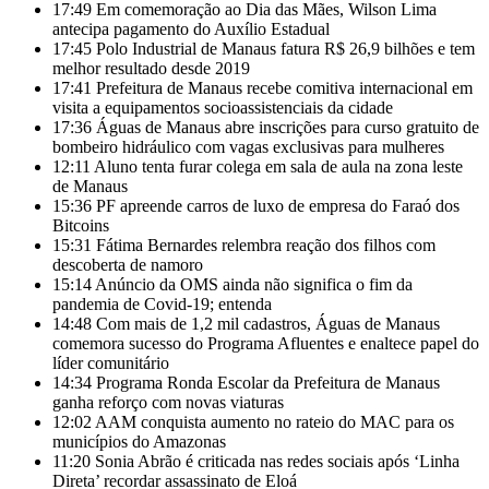
17:49
Em comemoração ao Dia das Mães, Wilson Lima
antecipa pagamento do Auxílio Estadual
17:45
Polo Industrial de Manaus fatura R$ 26,9 bilhões e tem
melhor resultado desde 2019
17:41
Prefeitura de Manaus recebe comitiva internacional em
visita a equipamentos socioassistenciais da cidade
17:36
Águas de Manaus abre inscrições para curso gratuito de
bombeiro hidráulico com vagas exclusivas para mulheres
12:11
Aluno tenta furar colega em sala de aula na zona leste
de Manaus
15:36
PF apreende carros de luxo de empresa do Faraó dos
Bitcoins
15:31
Fátima Bernardes relembra reação dos filhos com
descoberta de namoro
15:14
Anúncio da OMS ainda não significa o fim da
pandemia de Covid-19; entenda
14:48
Com mais de 1,2 mil cadastros, Águas de Manaus
comemora sucesso do Programa Afluentes e enaltece papel do
líder comunitário
14:34
Programa Ronda Escolar da Prefeitura de Manaus
ganha reforço com novas viaturas
12:02
AAM conquista aumento no rateio do MAC para os
municípios do Amazonas
11:20
Sonia Abrão é criticada nas redes sociais após ‘Linha
Direta’ recordar assassinato de Eloá