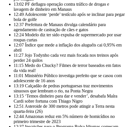
13:02
PF deflagra operação contra tráfico de drogas e
lavagem de dinheiro em Manaus
12:49
Adolescente ‘perde’ testículo após se inclinar para pegar
bola de golfe
12:37
Prefeitura de Manaus divulga calendário para
agendamento de castração de cães e gatos
12:24
Modelo diz ter sido expulsa de supermercado por usar
roupas curtas
12:07
Índice que mede a inflação dos aluguéis cai 0,95% em
abril
11:27
Jojo Todynho cada vez mais focada nos treinos após
perder 24 quilos
11:15
Medo do Chucky? Filmes de terror baseados em fatos
da vida real!
11:01
Ministério Público investiga prefeito que se casou com
adolescente de 16 anos
13:19
Calçadão de pedras portuguesas traz movimentos
sinuosos que lembram o rio, na Ponta Negra
13:15
‘Temos dinheiro para dar e vender’, desabafa Maíra
Cardi sobre fortuna com Thiago Nigro
12:51
Asteroide de 300 metros pode atingir a Terra nesta
quarta-feira (26)
12:44
Amazonas reduz em 5% número de homicídios no
primeiro trimestre de 2023
12:37
Inscrições para o Programa Bolsa Idiomas começam