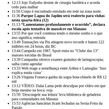
12:13
Jojo Todynho desiste de cirurgia bariátrica e acorda
cedo para malhar
11:50
Corpo é encontrado enrolado em rede na zona norte.
11:36
Parque Lagoa do Japiim será reaberto para visitas
nesta quarta-feira (12)
11:13
“Lamentamos profundamente o ocorrido”, declara
escola após tentativa de mass4cre em Manaus
13:55
Por que você continua tendo o mesmo sonho e o que
isso significa; entenda
13:49
Transações via Pix atingem novo recorde e batem 122
milhões em 24 horas, diz BC
13:44
Campeão em 1987, Sport entra no “Clube das 13”
maiores torcidas do Brasil
13:39
Campanha oferece exames gratuitos de laringoscopia;
saiba como agendar
13:33
Web reage a semelhança entre Arthur e Lamoglia: ‘Isso
explica muita coisa’
13:26
Virginia Fonseca ganha da sogra bota-chinelo de R$ 12
mil
13:12
VÍDEO: Dalai Lama pede desculpas por vídeo em que
beija menino na boca; veja
15:59
‘Descongele sua leitura’ leva biblioteca de geladeira
para comunidades em Manaus
15:53
Agências bancárias ficam fechadas na Sexta-Feira da
Paixão