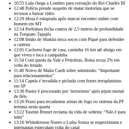
10:55
Lula chega a Londres para coroação do Rei Charles III
12:48
Polícia prende suspeito de matar motorista que se
recusou a baixar vidro
12:29
Idosa é estuprada após marcar encontro online com
homem em MT
12:14
Prefeitura fecha cratera de 2,5 metros de profundidade
na Torquato Tapajós
12:08
Irmão de Shakira troca socos com Piqué para defender
a cantora
12:01
Cachorra foge de casa, caminha 16 km até abrigo em
que viveu e toca a campainha
11:54
Com queda da Vale e Petrobras, Bolsa recua 2% em
volta do feriado
11:40
Noivo de Maíra Cardi sobre submissão: “Importante
para relacionamentos”
11:14
Capela é invadida e pichada com frases terraplanistas
em SP
13:30
Pastor é processado por ‘terrorismo’ após jejum mortal
de fiéis
13:26
Prazo para recadastrar armas de fogo no sistema da PF
termina nesta quarta
13:22
Yasmin Brunet reclama da vida de solteira: “Não é para
mim”
13:16
Whindersson Nunes e Luísa Sonza se reaproximam e
internautas especulam volta do casal