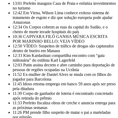
13:01
Prefeito inaugura Casa de Praia e enfatiza investimentos
no turismo
12:42
Em Viena, Wilson Lima conhece exitoso sistema de
tratamento de esgoto e diz que solução europeia pode ajudar
Amazonas
12:34
Os Corpos cobrem as ruas da capital do Sudão, e o
cheiro de morte invade hospitais do país
10:36
CAPIVARA FILÓ GANHA MÚSICA ESCRITA
POR MARINHO BELLO; VEJA VÍDEO
12:50
VÍDEO: Suspeitos de tráfico de drogas são capturados
dentro de bueiro em Manaus
12:33
Kim Kardashian compartilha encontro com “gata
milionária” do estilista Karl Lagerfeld
12:03
Putin assina decreto e abre caminho para deportação de
pessoas de regiões ocupadas na Ucrânia
11:52
Ex-mulher de Daniel Alves se muda com os filhos do
jogador para Barcelona
11:45
Idoso retoma emprego em banco 59 anos após ser preso
pela ditadura
11:39
Corpo de ganhador de loteria é encontrado concretado
após retirada do prêmio
11:33
Prefeito fiscaliza obras de creche e anuncia entrega para
as próximas semanas
11:26
PM prende filho suspeito de matar o pai a marteladas
por religião