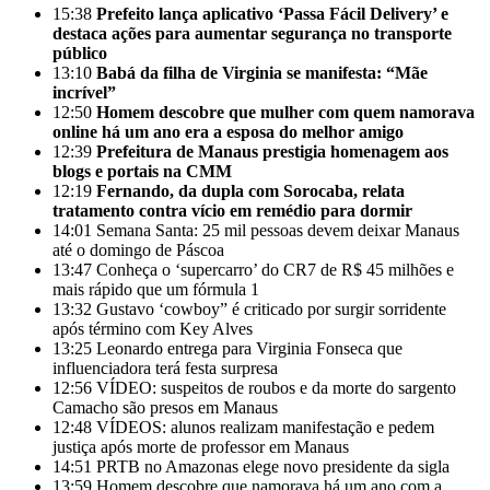
15:38
Prefeito lança aplicativo ‘Passa Fácil Delivery’ e
destaca ações para aumentar segurança no transporte
público
13:10
Babá da filha de Virginia se manifesta: “Mãe
incrível”
12:50
Homem descobre que mulher com quem namorava
online há um ano era a esposa do melhor amigo
12:39
Prefeitura de Manaus prestigia homenagem aos
blogs e portais na CMM
12:19
Fernando, da dupla com Sorocaba, relata
tratamento contra vício em remédio para dormir
14:01
Semana Santa: 25 mil pessoas devem deixar Manaus
até o domingo de Páscoa
13:47
Conheça o ‘supercarro’ do CR7 de R$ 45 milhões e
mais rápido que um fórmula 1
13:32
Gustavo ‘cowboy” é criticado por surgir sorridente
após término com Key Alves
13:25
Leonardo entrega para Virginia Fonseca que
influenciadora terá festa surpresa
12:56
VÍDEO: suspeitos de roubos e da morte do sargento
Camacho são presos em Manaus
12:48
VÍDEOS: alunos realizam manifestação e pedem
justiça após morte de professor em Manaus
14:51
PRTB no Amazonas elege novo presidente da sigla
13:59
Homem descobre que namorava há um ano com a