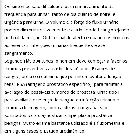
11:28
Casal é surpreendido com gravidez de sêxtuplos e pai ‘passa
Os sintomas são: dificuldade para urinar, aumento da
mal’
frequência para urinar, tanto de dia quanto de noite, e
11:22
UEA e Sejusc lançam cursos de capacitação para
urgência para urina. O volume e a força do fluxo urinário
atendimento a Pessoas com Deficiência
podem diminuir notavelmente e a urina pode ficar gotejando
11:09
Bruna Biancardi ganha mimo de R$ 820 de Neymar: ‘Se fez
presente mesmo distante’
ao final da micção. Outro sinal de alerta é quando os homens
14:30
Wilson Lima entrega Caimi Ada Rodrigues Viana revitalizado
apresentam infecções urinárias frequentes e até
à população idosa da zona oeste
sangramento.
14:25
Confira quais bairros de Manaus ficarão sem energia nesta
Segundo Flávio Antunes, o homem deve começar a fazer os
segunda-feira (15)
exames preventivos a partir dos 40 anos. Exames de
14:17
Motoristas de aplicativo entram em greve em todo o Brasil
sangue, uréia e creatinina, que permitem avaliar a função
renal; PSA (antígeno prostático específico), para facilitar a
14:10
Após matar colegas, policial grava vídeo: “Te vejo no inferno”;
assista
avaliação de possíveis tumores de próstata; Urina tipo I
13:52
Jovem sofre queimaduras de 1º grau no rosto após celular
para avaliar a presença de sangue ou infecção urinária e
explodir
exames de imagem, como a ultrassonografia, são
13:35
Mulher morre atropelada a caminho do trabalho em Manaus
solicitados para diagnosticar a hiperplasia prostática
benigna. Outro exame bastante utilizado é a fluxometria e
13:05
Cultura Manaus: 21ª Semana Nacional de Museus conta com
em alguns casos o Estudo urodinâmico.
vasta programação em nove espaços culturais