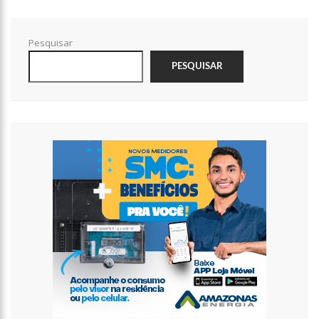
12:14
Prefeitura fecha cratera de 2,5 metros de profundidade na
Torquato Tapajós
Pesquisar
12:08
Irmão de Shakira troca socos com Piqué para defender a
cantora
PESQUISAR
12:01
Cachorra foge de casa, caminha 16 km até abrigo em que
viveu e toca a campainha
11:54
Com queda da Vale e Petrobras, Bolsa recua 2% em volta do
feriado
11:40
Noivo de Maíra Cardi sobre submissão: “Importante para
relacionamentos”
11:14
Capela é invadida e pichada com frases terraplanistas em SP
13:30
Pastor é processado por ‘terrorismo’ após jejum mortal de
fiéis
13:26
Prazo para recadastrar armas de fogo no sistema da PF
termina nesta quarta
13:22
Yasmin Brunet reclama da vida de solteira: “Não é para mim”
13:16
Whindersson Nunes e Luísa Sonza se reaproximam e