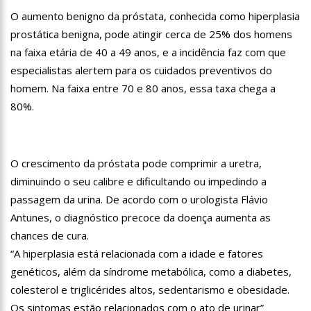
13:07
Greve de ônibus é suspensa a pedido do prefeito de
O aumento benigno da próstata, conhecida como hiperplasia
Manaus
prostática benigna, pode atingir cerca de 25% dos homens
12:55
PIB do Japão registra crescimento pela primeira vez em 3
na faixa etária de 40 a 49 anos, e a incidência faz com que
trimestres
especialistas alertem para os cuidados preventivos do
12:49
Anitta diz que ficou dez meses sem sexo e revela como se
sentiu
homem. Na faixa entre 70 e 80 anos, essa taxa chega a
12:37
Agenor Tupinambá fala sobre namoro com Lucas: “Não
80%.
houve traição”
12:23
Influenciadora e ex são encontrados mortos em carro no
interior de SP
O crescimento da próstata pode comprimir a uretra,
14:56
Vídeo: Reação de Ana Clara após não pegar buquê em
casamento viraliza: “Filho da put*! Nojento!”
diminuindo o seu calibre e dificultando ou impedindo a
14:52
Procon-AM orienta população que Lei do Troco é válida e
passagem da urina. De acordo com o urologista Flávio
deve ser respeitada
Antunes, o diagnóstico precoce da doença aumenta as
11:59
Empresário ‘Passarão’, dono do porto Chibatão, morre em
chances de cura.
São Paulo
“A hiperplasia está relacionada com a idade e fatores
11:52
Petrobras anuncia nova política de preços de combustíveis
genéticos, além da síndrome metabólica, como a diabetes,
colesterol e triglicérides altos, sedentarismo e obesidade.
11:36
Acusado de divulgar fotos de corpo de Marília Mendonça e
de outros artistas mortos vira réu
Os sintomas estão relacionados com o ato de urinar”