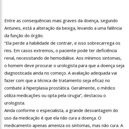
12:57
Agenor Tupinambá tem primeiro encontro com namorado
após um ano de relacionamento a distância
13:03
Prefeitura de Manaus realiza 1ª Feira Folclórica no Centro
Entre as consequências mais graves da doença, segundo
Cultural Povos da Amazônia
Antunes, está a alteração da bexiga, levando a uma falência
12:56
OMS declara fim da emergência em saúde por mpox
da função do órgão.
“Ela perde a habilidade de contrair, e isso sobrecarrega os
12:45
Fornecedores entram com pedido de falência das lojas
Marisa
rins. Em casos extremos, o paciente pode ter deficiência
11:19
Secretaria de Fazenda alerta para golpes com pagamento
renal, necessitando de hemodiálise. Aos mínimos sintomas,
falso de IPVA por Pix
o homem deve procurar o urologista para que a doença seja
10:58
Idosa comemora 107 anos com festa temática da Barbie e
diagnosticada ainda no começo. A avaliação adequada vai
encanta web
fazer com que a técnica de tratamento seja eficaz no
10:43
Bolsonaro virá a Manaus ainda este ano para fortalecer pré-
combate à hiperplasia prostática. Geralmente, o médico
candidatura de coronel Menezes à Prefeitura de Manaus em 2024
utiliza medicações ou opta pela cirugia”, destacou o
10:26
Ex-noivo de Marília Mendonça choca fãs com homenagem a
ela em seu casamento
urologista.
10:15
Aos 43 anos, mulher com deficiência contrata jovem para
Ainda conforme o especialista, a grande desvantagem do
fazer sexo pela primeira vez
uso da medicação é que ela não cura a doença. O
12:56
Virginia Fonseca mente sobre avião e Zé Felipe enfrenta
medicamento apenas ameniza os sintomas, mas não cura. A
crise na carreira