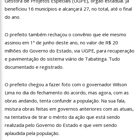
Gestora de Projetos Especiais (UGPE), órgão estadual. Já
11:28
Casal é surpreendido com gravidez de sêxtuplos e pai ‘passa
beneficiou 16 municípios e alcançará 27, no total, até o final
mal’
do ano.
11:22
UEA e Sejusc lançam cursos de capacitação para
atendimento a Pessoas com Deficiência
11:09
Bruna Biancardi ganha mimo de R$ 820 de Neymar: ‘Se fez
O prefeito também rechaçou o convênio que ele mesmo
presente mesmo distante’
assinou em 1º de junho deste ano, no valor de R$ 20
14:30
Wilson Lima entrega Caimi Ada Rodrigues Viana revitalizado
milhões do Governo do Estado, via UGPE, para recuperação
à população idosa da zona oeste
e pavimentação do sistema viário de Tabatinga. Tudo
14:25
Confira quais bairros de Manaus ficarão sem energia nesta
segunda-feira (15)
documentado e registrado.
14:17
Motoristas de aplicativo entram em greve em todo o Brasil
O prefeito chegou a fazer foto com o governador Wilson
14:10
Após matar colegas, policial grava vídeo: “Te vejo no inferno”;
Lima no dia do fechamento do acordo, mas agora, com as
assista
obras andando, tenta confundir a população. Na sua fala,
13:52
Jovem sofre queimaduras de 1º grau no rosto após celular
explodir
mistura obras feitas em governos anteriores com as atuais,
na tentativa de tirar o mérito da ação que está sendo
13:35
Mulher morre atropelada a caminho do trabalho em Manaus
realizada pelo Governo do Estado e que vem sendo
13:05
Cultura Manaus: 21ª Semana Nacional de Museus conta com
aplaudida pela população.
vasta programação em nove espaços culturais