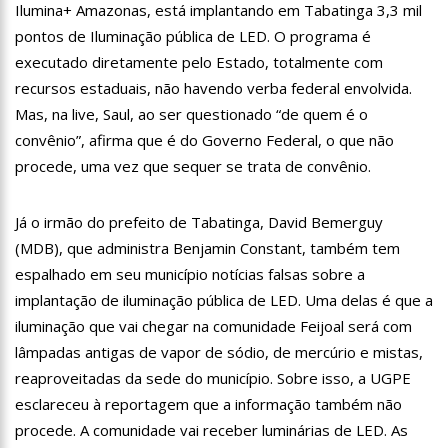
Ilumina+ Amazonas, está implantando em Tabatinga 3,3 mil
12:46
Enfermeiros do HPS 28 de Agosto são aprovados em
pontos de Iluminação pública de LED. O programa é
processo seletivo do Hospital Freiberg, na Alemanha
executado diretamente pelo Estado, totalmente com
12:42
Casal morre em acidente de trânsito em avenida de Manaus
recursos estaduais, não havendo verba federal envolvida.
12:35
Mãe de Paulo Gustavo revela testamento deixado pelo
Mas, na live, Saul, ao ser questionado “de quem é o
humorista
convênio”, afirma que é do Governo Federal, o que não
12:24
Livre da Globo, Galvão Bueno realiza sonho antigo e estreia
procede, uma vez que sequer se trata de convênio.
programa
11:35
Prefeitura e Sinetram emitem cartão PassaFácil
gratuitamente em ação itinerante
Já o irmão do prefeito de Tabatinga, David Bemerguy
11:29
Com Lei Paulo Gustavo, governo garante R$ 3,8 bilhões para
(MDB), que administra Benjamin Constant, também tem
a cultura
espalhado em seu município notícias falsas sobre a
13:32
Governo do Amazonas vai em busca de modelo de parques
implantação de iluminação pública de LED. Uma delas é que a
ecoindustriais na Coreia do Sul
iluminação que vai chegar na comunidade Feijoal será com
13:29
Vítima de Daniel Alves larga emprego e desabafa: ‘Raiva e
nojo’
lâmpadas antigas de vapor de sódio, de mercúrio e mistas,
reaproveitadas da sede do município. Sobre isso, a UGPE
13:24
Mulher é sequestrada, agredida e tem o cabelo raspado por
dívida de droga
esclareceu à reportagem que a informação também não
13:18
Velório de Rita Lee, em São Paulo, será aberto ao público
procede. A comunidade vai receber luminárias de LED. As