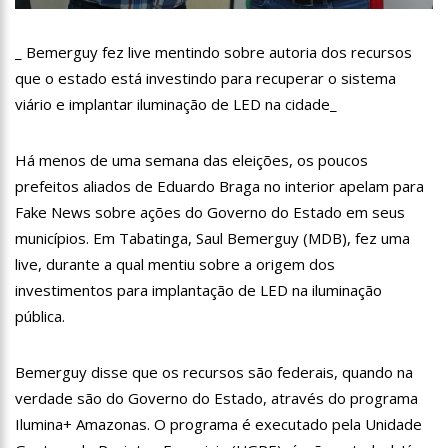
13:07
Greve de ônibus é suspensa a pedido do prefeito de
Manaus
_ Bemerguy fez live mentindo sobre autoria dos recursos
12:55
PIB do Japão registra crescimento pela primeira vez em 3
trimestres
que o estado está investindo para recuperar o sistema
12:49
Anitta diz que ficou dez meses sem sexo e revela como se
viário e implantar iluminação de LED na cidade_
sentiu
12:37
Agenor Tupinambá fala sobre namoro com Lucas: “Não
Há menos de uma semana das eleições, os poucos
houve traição”
prefeitos aliados de Eduardo Braga no interior apelam para
12:23
Influenciadora e ex são encontrados mortos em carro no
interior de SP
Fake News sobre ações do Governo do Estado em seus
14:56
Vídeo: Reação de Ana Clara após não pegar buquê em
municípios. Em Tabatinga, Saul Bemerguy (MDB), fez uma
casamento viraliza: “Filho da put*! Nojento!”
live, durante a qual mentiu sobre a origem dos
14:52
Procon-AM orienta população que Lei do Troco é válida e
investimentos para implantação de LED na iluminação
deve ser respeitada
pública.
11:59
Empresário ‘Passarão’, dono do porto Chibatão, morre em
São Paulo
Bemerguy disse que os recursos são federais, quando na
11:52
Petrobras anuncia nova política de preços de combustíveis
verdade são do Governo do Estado, através do programa
11:36
Acusado de divulgar fotos de corpo de Marília Mendonça e
Ilumina+ Amazonas. O programa é executado pela Unidade
de outros artistas mortos vira réu