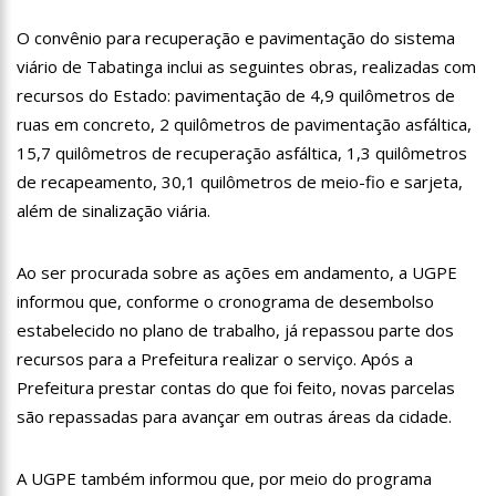
12:57
Agenor Tupinambá tem primeiro encontro com namorado
O convênio para recuperação e pavimentação do sistema
após um ano de relacionamento a distância
viário de Tabatinga inclui as seguintes obras, realizadas com
13:03
Prefeitura de Manaus realiza 1ª Feira Folclórica no Centro
Cultural Povos da Amazônia
recursos do Estado: pavimentação de 4,9 quilômetros de
12:56
OMS declara fim da emergência em saúde por mpox
ruas em concreto, 2 quilômetros de pavimentação asfáltica,
15,7 quilômetros de recuperação asfáltica, 1,3 quilômetros
12:45
Fornecedores entram com pedido de falência das lojas
de recapeamento, 30,1 quilômetros de meio-fio e sarjeta,
Marisa
além de sinalização viária.
11:19
Secretaria de Fazenda alerta para golpes com pagamento
falso de IPVA por Pix
10:58
Idosa comemora 107 anos com festa temática da Barbie e
Ao ser procurada sobre as ações em andamento, a UGPE
encanta web
informou que, conforme o cronograma de desembolso
10:43
Bolsonaro virá a Manaus ainda este ano para fortalecer pré-
estabelecido no plano de trabalho, já repassou parte dos
candidatura de coronel Menezes à Prefeitura de Manaus em 2024
recursos para a Prefeitura realizar o serviço. Após a
10:26
Ex-noivo de Marília Mendonça choca fãs com homenagem a
ela em seu casamento
Prefeitura prestar contas do que foi feito, novas parcelas
são repassadas para avançar em outras áreas da cidade.
10:15
Aos 43 anos, mulher com deficiência contrata jovem para
fazer sexo pela primeira vez
12:56
Virginia Fonseca mente sobre avião e Zé Felipe enfrenta
A UGPE também informou que, por meio do programa
crise na carreira