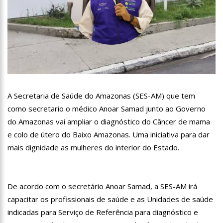
13:07
Greve de ônibus é suspensa a pedido do prefeito de
Manaus
12:55
PIB do Japão registra crescimento pela primeira vez em 3
trimestres
12:49
Anitta diz que ficou dez meses sem sexo e revela como se
sentiu
12:37
Agenor Tupinambá fala sobre namoro com Lucas: “Não
houve traição”
A Secretaria de Saúde do Amazonas (SES-AM) que tem
12:23
Influenciadora e ex são encontrados mortos em carro no
interior de SP
como secretario o médico Anoar Samad junto ao Governo
14:56
Vídeo: Reação de Ana Clara após não pegar buquê em
do Amazonas vai ampliar o diagnóstico do Câncer de mama
casamento viraliza: “Filho da put*! Nojento!”
e colo de útero do Baixo Amazonas. Uma iniciativa para dar
14:52
Procon-AM orienta população que Lei do Troco é válida e
mais dignidade as mulheres do interior do Estado.
deve ser respeitada
11:59
Empresário ‘Passarão’, dono do porto Chibatão, morre em
São Paulo
11:52
Petrobras anuncia nova política de preços de combustíveis
De acordo com o secretário Anoar Samad, a SES-AM irá
capacitar os profissionais de saúde e as Unidades de saúde
11:36
Acusado de divulgar fotos de corpo de Marília Mendonça e
indicadas para Serviço de Referência para diagnóstico e
de outros artistas mortos vira réu