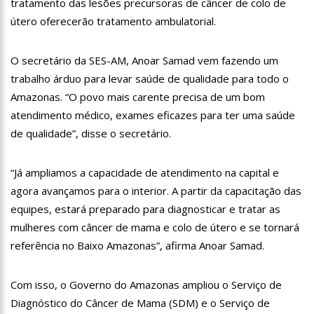
tratamento das lesões precursoras de câncer de colo de
11:28
Casal é surpreendido com gravidez de sêxtuplos e pai ‘passa
útero oferecerão tratamento ambulatorial.
mal’
11:22
UEA e Sejusc lançam cursos de capacitação para
atendimento a Pessoas com Deficiência
O secretário da SES-AM, Anoar Samad vem fazendo um
11:09
Bruna Biancardi ganha mimo de R$ 820 de Neymar: ‘Se fez
trabalho árduo para levar saúde de qualidade para todo o
presente mesmo distante’
Amazonas. “O povo mais carente precisa de um bom
14:30
Wilson Lima entrega Caimi Ada Rodrigues Viana revitalizado
atendimento médico, exames eficazes para ter uma saúde
à população idosa da zona oeste
de qualidade”, disse o secretário.
14:25
Confira quais bairros de Manaus ficarão sem energia nesta
segunda-feira (15)
14:17
Motoristas de aplicativo entram em greve em todo o Brasil
“Já ampliamos a capacidade de atendimento na capital e
agora avançamos para o interior. A partir da capacitação das
14:10
Após matar colegas, policial grava vídeo: “Te vejo no inferno”;
equipes, estará preparado para diagnosticar e tratar as
assista
mulheres com câncer de mama e colo de útero e se tornará
13:52
Jovem sofre queimaduras de 1º grau no rosto após celular
explodir
referência no Baixo Amazonas”, afirma Anoar Samad.
13:35
Mulher morre atropelada a caminho do trabalho em Manaus
Com isso, o Governo do Amazonas ampliou o Serviço de
13:05
Cultura Manaus: 21ª Semana Nacional de Museus conta com
Diagnóstico do Câncer de Mama (SDM) e o Serviço de
vasta programação em nove espaços culturais