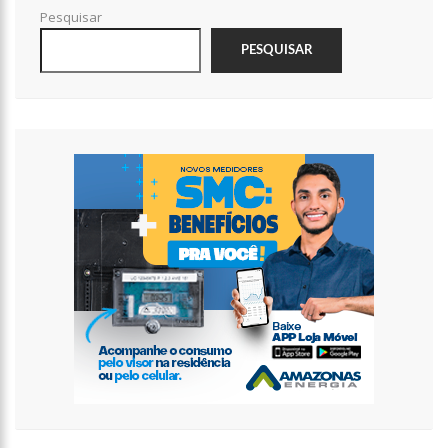
Pesquisar
12:14
Prefeitura fecha cratera de 2,5 metros de profundidade na
Torquato Tapajós
PESQUISAR
12:08
Irmão de Shakira troca socos com Piqué para defender a
cantora
12:01
Cachorra foge de casa, caminha 16 km até abrigo em que
viveu e toca a campainha
11:54
Com queda da Vale e Petrobras, Bolsa recua 2% em volta do
feriado
11:40
Noivo de Maíra Cardi sobre submissão: “Importante para
relacionamentos”
11:14
Capela é invadida e pichada com frases terraplanistas em SP
13:30
Pastor é processado por ‘terrorismo’ após jejum mortal de
fiéis
13:26
Prazo para recadastrar armas de fogo no sistema da PF
termina nesta quarta
13:22
Yasmin Brunet reclama da vida de solteira: “Não é para mim”
13:16
Whindersson Nunes e Luísa Sonza se reaproximam e