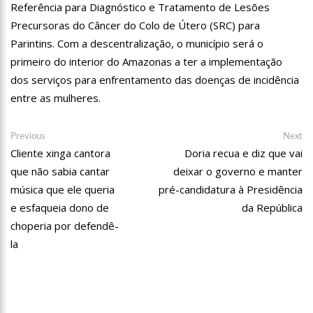
Referência para Diagnóstico e Tratamento de Lesões
12:57
Agenor Tupinambá tem primeiro encontro com namorado
após um ano de relacionamento a distância
Precursoras do Câncer do Colo de Útero (SRC) para
Parintins. Com a descentralização, o município será o
13:03
Prefeitura de Manaus realiza 1ª Feira Folclórica no Centro
Cultural Povos da Amazônia
primeiro do interior do Amazonas a ter a implementação
12:56
OMS declara fim da emergência em saúde por mpox
dos serviços para enfrentamento das doenças de incidência
entre as mulheres.
12:45
Fornecedores entram com pedido de falência das lojas
Marisa
Navegação
Previous
Ne
11:19
Secretaria de Fazenda alerta para golpes com pagamento
Previous
Next
falso de IPVA por Pix
post:
po
Cliente xinga cantora
Doria recua e diz que vai
de
10:58
Idosa comemora 107 anos com festa temática da Barbie e
que não sabia cantar
deixar o governo e manter
Post
encanta web
música que ele queria
pré-candidatura à Presidência
10:43
Bolsonaro virá a Manaus ainda este ano para fortalecer pré-
e esfaqueia dono de
da República
candidatura de coronel Menezes à Prefeitura de Manaus em 2024
choperia por defendê-
10:26
Ex-noivo de Marília Mendonça choca fãs com homenagem a
la
ela em seu casamento
10:15
Aos 43 anos, mulher com deficiência contrata jovem para
fazer sexo pela primeira vez
12:56
Virginia Fonseca mente sobre avião e Zé Felipe enfrenta
crise na carreira