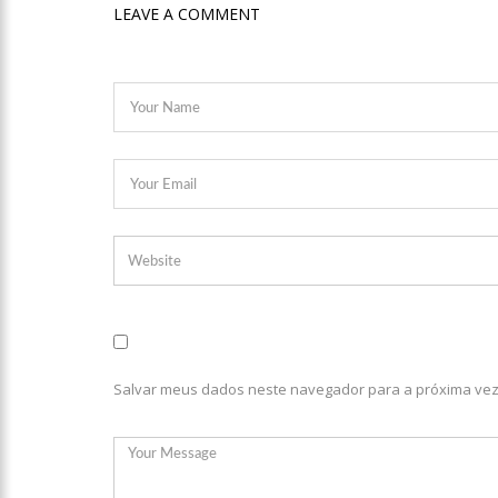
LEAVE A COMMENT
relacionamento a distância
13:03
Prefeitura de Manaus
12:56
OMS declara fim da
12:45
Fornecedores entram
11:19
Secretaria de Fazen
10:58
Idosa comemora 107
Salvar meus dados neste navegador para a próxima vez
10:43
Bolsonaro virá a Ma
Menezes à Prefeitura de 