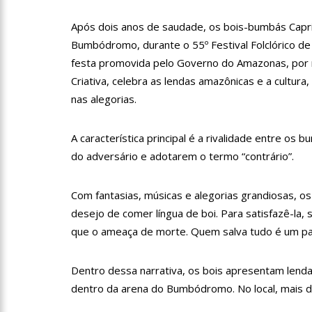
11:10
Constituição e Lei 
Após dois anos de saudade, os bois-bumbás Capri
Bumbódromo, durante o 55º Festival Folclórico de 
11:04
Sine Manaus oferta 
festa promovida pelo Governo do Amazonas, por m
Criativa, celebra as lendas amazônicas e a cultur
nas alegorias.
10:49
Wilson Lima anuncia
adolescentes vítimas de vi
A característica principal é a rivalidade entre o
13:24
Dia Mundial da Hipe
do adversário e adotarem o termo “contrário”.
adequado da doença
13:19
Professores do AM 
Com fantasias, músicas e alegorias grandiosas, os
desejo de comer língua de boi. Para satisfazê-la, s
que o ameaça de morte. Quem salva tudo é um pajé,
13:14
Boi Caprichoso lanç
de Dança Caprichoso (CDC)
Dentro dessa narrativa, os bois apresentam lendas
dentro da arena do Bumbódromo. No local, mais d
13:07
Greve de ônibus é 