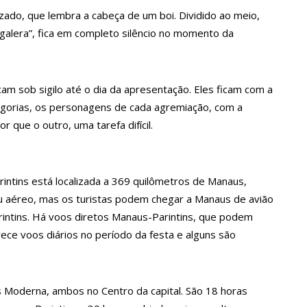
ado, que lembra a cabeça de um boi. Dividido ao meio,
a crescimento pela primeira vez em 3 trimestres
“galera”, fica em completo silêncio no momento da
u dez meses sem sexo e revela como se sentiu
m sob sigilo até o dia da apresentação. Eles ficam com a
alegorias, os personagens de cada agremiação, com a
ala sobre namoro com Lucas: “Não houve traição”
 que o outro, uma tarefa difícil.
 são encontrados mortos em carro no interior de SP
intins está localizada a 369 quilômetros de Manaus,
 ou aéreo, mas os turistas podem chegar a Manaus de avião
a Clara após não pegar buquê em casamento viraliza: “Filho da
rintins. Há voos diretos Manaus-Parintins, que podem
ece voos diários no período da festa e alguns são
opulação que Lei do Troco é válida e deve ser respeitada
Moderna, ambos no Centro da capital. São 18 horas
o’, dono do porto Chibatão, morre em São Paulo