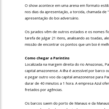
O show acontece em uma arena em formato estiliz
12:55
PIB do Japão registr
nos dias da apresentação, a torcida, chamada de 
apresentação do boi adversário.
12:49
Anitta diz que fico
Os jurados vêm de outros estados e os nomes fica
tarefa de julgar 21 itens, analisando as toadas, 
12:37
Agenor Tupinambá f
missão de encontrar os pontos que um boi é melhor
Como chegar a Parintins
12:23
Influenciadora e ex
Localizada na margem direita do rio Amazonas, Par
capital amazonense. A ilha é acessível por barco
14:56
Vídeo: Reação de An
e pegar outro voo da capital amazonense para Pa
put*! Nojento!”
durar de 40 minutos a 1 hora. A empresa Azul ofer
fretados por agências.
14:52
Procon-AM orienta p
Os barcos saem do porto de Manaus e da Manaus 
11:59
Empresário ‘Passarã