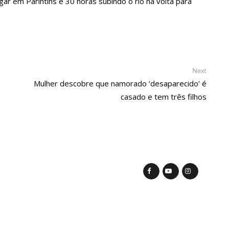
r em Parintins e 30 horas subindo o rio na volta para
ova política de preços de combustíveis
 fotos de corpo de Marília Mendonça e de outros artistas mortos
Next
Next
post:
Mulher descobre que namorado ‘desaparecido’ é
casado e tem três filhos
o com gravidez de sêxtuplos e pai ‘passa mal’
m cursos de capacitação para atendimento a Pessoas com
ha mimo de R$ 820 de Neymar: ‘Se fez presente mesmo distante’
 Caimi Ada Rodrigues Viana revitalizado à população idosa da