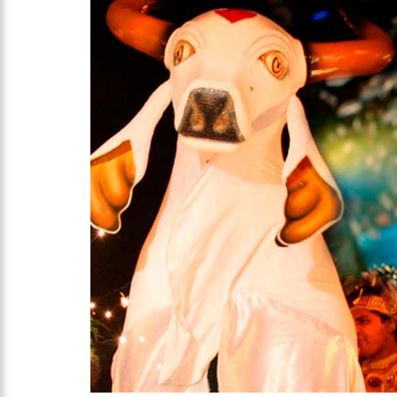
10:00
Linha Direta exibe 
15:34
Faustão deixa Band
12:49
Padrasto é pego as
12:24
Vídeo de Zezé di Ca
11:43
Postos serão fiscali
11:24
Campanha intensific