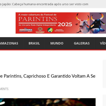
do Japão: Cabeça humana encontrada após urso ser visto com
a
a caso de criança de 2 anos morta e esquartejada em Manaus;
e morto em casa na comunidade Mundo Novo
AMAZONAS
BRASIL
MUNDO
GALERIAS
VÍD
r” aparece nos céus após tempestade na Turquia
ndes depósitos de armas da OTAN na Ucrânia
e Parintins, Caprichoso E Garantido Voltam A Se
o furiosos com o retorno da Síria ao mundo árabe e ameaçam
MENTS
a tiros dentro da própria residência em Manaus