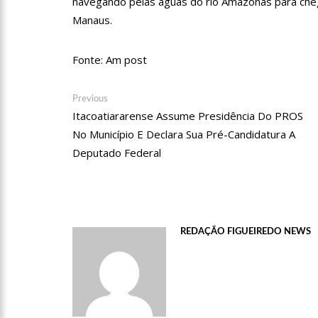
navegando pelas águas do rio Amazonas para chega
Manaus.
11:52
Petrobras anuncia n
Fonte: Am post
11:36
Acusado de divulgar
Navegação
Previous
Previous
post:
Itacoatiararense Assume Presidência Do PROS
vira réu
de
No Município E Declara Sua Pré-Candidatura A
Post
11:28
Casal é surpreendid
Deputado Federal
11:22
UEA e Sejusc lança
Deficiência
REDAÇÃO FIGUEIREDO NEWS
11:09
Bruna Biancardi gan
14:30
Wilson Lima entrega
zona oeste