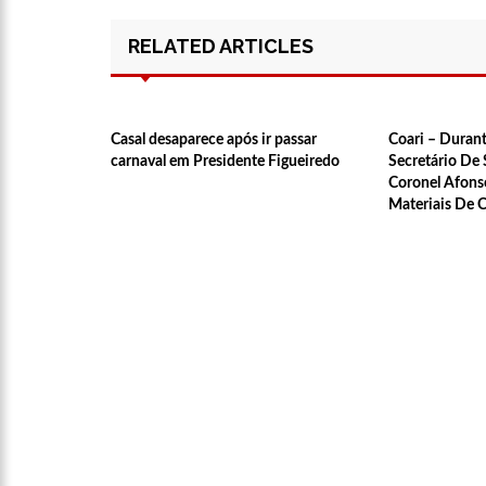
14:25
Confira quais bairr
RELATED ARTICLES
14:17
Motoristas de aplic
Casal desaparece após ir passar
Coari – Duran
carnaval em Presidente Figueiredo
Secretário De 
14:10
Após matar colegas, 
Coronel Afonso
Materiais De 
13:52
Jovem sofre queimad
13:35
Mulher morre atrop
13:05
Cultura Manaus: 21
nove espaços culturais
12:57
Agenor Tupinambá t