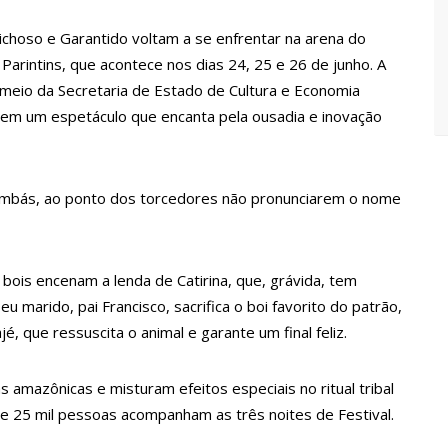
Maria da Penha ganham tradução em idioma indígena
choso e Garantido voltam a se enfrentar na arena do
Parintins, que acontece nos dias 24, 25 e 26 de junho. A
167 vagas de emprego nesta quinta-feira, 18/5
eio da Secretaria de Estado de Cultura e Economia
a, em um espetáculo que encanta pela ousadia e inovação
 implantação de centro integrado para atender crianças e
olência
s bumbás, ao ponto dos torcedores não pronunciarem o nome
rtensão: SES-AM orienta sobre prevenção e tratamento
entram em greve e cobram reajuste salarial de 25%
 bois encenam a lenda de Catirina, que, grávida, tem
eu marido, pai Francisco, sacrifica o boi favorito do patrão,
 que ressuscita o animal e garante um final feliz.
a vídeos gravados pelos dançarinos da Troup Caprichoso e Corpo
 amazônicas e misturam efeitos especiais no ritual tribal
e 25 mil pessoas acompanham as três noites de Festival.
suspensa a pedido do prefeito de Manaus