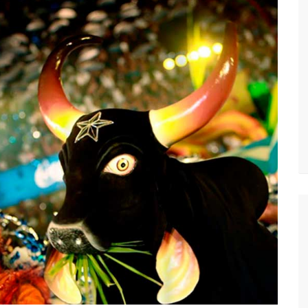
vídeo com o corpo do menino Henry Borel
 após 1 ano e meio na emissora
sinando OnlyFans de enteada: “Me via fazendo sexo”
margo desafinando viraliza e fãs lamentam: “Luto”
zados para garantir queda nos preços, diz ministro
a combate à violência sexual contra crianças