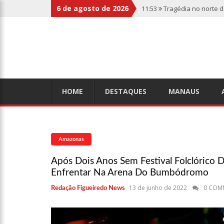
6 de agosto de 2026
11:53
Tragédia no norte 
botas penduradas na boc
11:46
Linha Direta divulg
relembre os fatos
11:39
Casal é torturado 
HOME
DESTAQUES
MANAUS
11:01
Vídeo: “Sofá voado
Amazonas
10:32
Rússia destrói gra
Após Dois Anos Sem Festival Folclórico D
Enfrentar Na Arena Do Bumbódromo
10:26
Estado Unidos estã
13 de junho de 2022
0 COM
Redação Figueiredo News
aliados
10:11
Homem é executado 