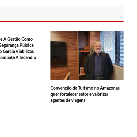
os de Manaus ficarão sem energia nesta segunda-feira (15)
ativo entram em greve em todo o Brasil
te A Gestão Como
Segurança Pública
policial grava vídeo: “Te vejo no inferno”; assista
 Garcia Viabilizou
Combate A Incêndio
uras de 1º grau no rosto após celular explodir
Convenção de Turismo no Amazonas
elada a caminho do trabalho em Manaus
quer fortalecer setor e valorizar
agentes de viagens
ª Semana Nacional de Museus conta com vasta programação em
em primeiro encontro com namorado após um ano de