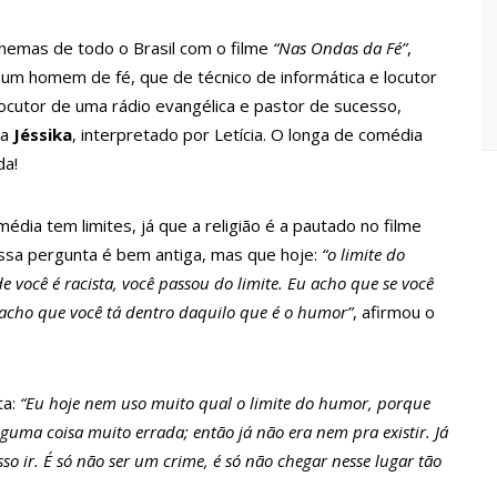
Maria da Penha ganham tradução em idioma indígena
cinemas de todo o Brasil com o filme
“Nas Ondas da Fé”
,
, um homem de fé, que de técnico de informática e locutor
167 vagas de emprego nesta quinta-feira, 18/5
ocutor de uma rádio evangélica e pastor de sucesso,
da
Jéssika
, interpretado por Letícia. O longa de comédia
 implantação de centro integrado para atender crianças e
da!
olência
dia tem limites, já que a religião é a pautado no filme
rtensão: SES-AM orienta sobre prevenção e tratamento
essa pergunta é bem antiga, mas que hoje:
“o limite do
e você é racista, você passou do limite. Eu acho que se você
entram em greve e cobram reajuste salarial de 25%
acho que você tá dentro daquilo que é o humor”
, afirmou o
a vídeos gravados pelos dançarinos da Troup Caprichoso e Corpo
ta:
“Eu hoje nem uso muito qual o limite do humor, porque
guma coisa muito errada; então já não era nem pra existir. Já
suspensa a pedido do prefeito de Manaus
o ir. É só não ser um crime, é só não chegar nesse lugar tão