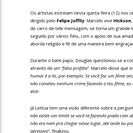
11:10
Constituição e Lei 
Os artistas estreiam nesta quinta-feira (12) nos 
dirigido pelo
Felipe Joffily
. Marcelo vive
Hickson
11:04
Sine Manaus oferta 
de carro de tele mensagem, se torna um grande l
seguido por vários fiéis, com o apoio de sua ama
10:49
Wilson Lima anuncia
aborda religião e fé de uma maneira bem engraça
adolescentes vítimas de vi
Durante o bate papo, Douglas questionou se a comé
13:24
Dia Mundial da Hipe
através de um
“falso profeta”
. Marcelo disse que 
adequado da doença
humor é a lei, por exemplo. Se você faz um filme ond
13:19
Professores do AM 
não cometeu nenhum crime fazendo o teu filme, eu 
ator.
13:14
Boi Caprichoso lanç
Já Letícia tem uma visão diferente sobre a pergun
de Dança Caprichoso (CDC)
não existe um limite se você tá fazendo piada com al
13:07
Greve de ônibus é 
não era nem pra chegar nesse lugar, até onde eu poss
agressivo”
, finalizou.