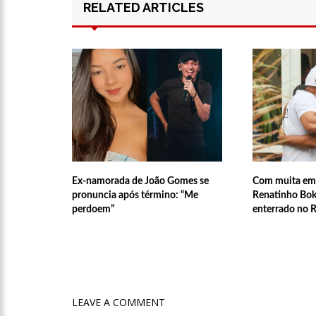
RELATED ARTICLES
11:52
Petrobras anuncia n
11:36
Acusado de divulgar
vira réu
11:28
Casal é surpreendid
Ex-namorada de João Gomes se
Com muita emo
11:22
UEA e Sejusc lança
pronuncia após término: “Me
Renatinho Boka
perdoem”
enterrado no R
Deficiência
11:09
Bruna Biancardi gan
14:30
Wilson Lima entrega
LEAVE A COMMENT
zona oeste