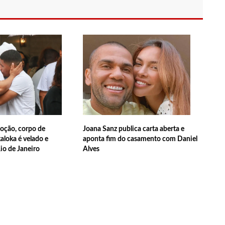
ova política de preços de combustíveis
 fotos de corpo de Marília Mendonça e de outros artistas mortos
o com gravidez de sêxtuplos e pai ‘passa mal’
ção, corpo de
Joana Sanz publica carta aberta e
m cursos de capacitação para atendimento a Pessoas com
loka é velado e
aponta fim do casamento com Daniel
io de Janeiro
Alves
ha mimo de R$ 820 de Neymar: ‘Se fez presente mesmo distante’
 Caimi Ada Rodrigues Viana revitalizado à população idosa da