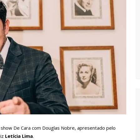
vídeo com o corpo do menino Henry Borel
 após 1 ano e meio na emissora
sinando OnlyFans de enteada: “Me via fazendo sexo”
margo desafinando viraliza e fãs lamentam: “Luto”
zados para garantir queda nos preços, diz ministro
a combate à violência sexual contra crianças
lk show De Cara com Douglas Nobre, apresentado pelo
riz
Letícia Lima
.