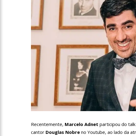
10:00
Linha Direta exibe 
15:34
Faustão deixa Band
12:49
Padrasto é pego as
12:24
Vídeo de Zezé di Ca
11:43
Postos serão fiscali
11:24
Campanha intensific
Recentemente,
Marcelo Adnet
participou do ta
cantor
Douglas Nobre
no Youtube, ao lado da at