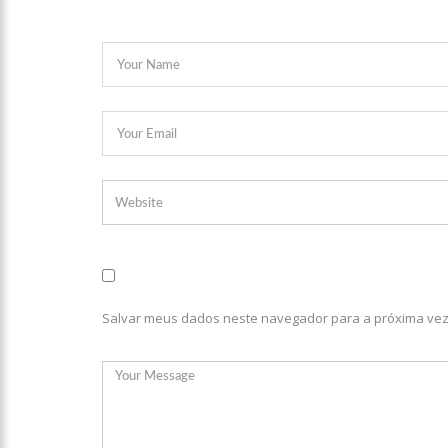
14:25
Confira quais bairr
14:17
Motoristas de aplic
14:10
Após matar colegas, 
13:52
Jovem sofre queimad
13:35
Mulher morre atrop
Salvar meus dados neste navegador para a próxima vez
13:05
Cultura Manaus: 21
nove espaços culturais
12:57
Agenor Tupinambá t