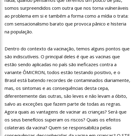
nada, quando pensamos que teremos um pouco de paz,
11:28
Casal é surpreendido com gravidez de sêxtuplos e pai ‘passa
somos surpreendidos com outra que nos torna vulneráveis
mal’
ao problema em si e também a forma como a mídia o trata:
11:22
UEA e Sejusc lançam cursos de capacitação para
atendimento a Pessoas com Deficiência
com sensacionalismo barato que provoca pânico e histeria
na população.
11:09
Bruna Biancardi ganha mimo de R$ 820 de Neymar: ‘Se fez
presente mesmo distante’
14:30
Wilson Lima entrega Caimi Ada Rodrigues Viana revitalizado
Dentro do contexto da vacinação, temos alguns pontos que
à população idosa da zona oeste
são indiscutíveis. O principal deles é que as vacinas que
14:25
Confira quais bairros de Manaus ficarão sem energia nesta
estão sendo aplicadas no país são ineficazes contra a
segunda-feira (15)
variante ÔMICRON, todos estão testando positivo, e o
14:17
Motoristas de aplicativo entram em greve em todo o Brasil
Brasil está batendo recordes de contaminados diariamente,
14:10
Após matar colegas, policial grava vídeo: “Te vejo no inferno”;
mas, os sintomas e as consequências desta cepa,
assista
diferentemente das outras, são leves e não levam a óbito,
13:52
Jovem sofre queimaduras de 1º grau no rosto após celular
salvo as exceções que fazem parte de todas as regras.
explodir
Agora quais as vantagens de vacinar as crianças? Será que
13:35
Mulher morre atropelada a caminho do trabalho em Manaus
os seus benefícios superam os riscos? Quais os efeitos
13:05
Cultura Manaus: 21ª Semana Nacional de Museus conta com
colaterais da vacina? Quem se responsabiliza pelas
vasta programação em nove espaços culturais
consequências desconhecidas da vacina em crianças? O STF