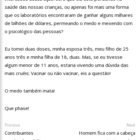
12:46
Enfermeiros do HPS 28 de Agosto são aprovados em
saúde das nossas crianças, ou apenas foi mais uma forma
processo seletivo do Hospital Freiberg, na Alemanha
que os laboratórios encontraram de ganhar alguns milhares
12:42
Casal morre em acidente de trânsito em avenida de Manaus
de bilhões de dólares, permeando o medo e mexendo com
o psicológico das pessoas?
12:35
Mãe de Paulo Gustavo revela testamento deixado pelo
humorista
12:24
Livre da Globo, Galvão Bueno realiza sonho antigo e estreia
Eu tomei duas doses, minha esposa três, meu filho de 25
programa
anos três e minha filha de 18, duas. Mas, se eu tivesse
11:35
Prefeitura e Sinetram emitem cartão PassaFácil
algum menor de 11 anos, estaria vivendo uma dúvida das
gratuitamente em ação itinerante
mais cruéis: Vacinar ou não vacinar, eis a questão!
11:29
Com Lei Paulo Gustavo, governo garante R$ 3,8 bilhões para
a cultura
13:32
Governo do Amazonas vai em busca de modelo de parques
O medo também mata!
ecoindustriais na Coreia do Sul
13:29
Vítima de Daniel Alves larga emprego e desabafa: ‘Raiva e
Que phase!
nojo’
13:24
Mulher é sequestrada, agredida e tem o cabelo raspado por
dívida de droga
Navegação
Previous
Ne
Previous
Next
post:
po
13:18
Velório de Rita Lee, em São Paulo, será aberto ao público
Contribuintes
Homem fica com a cabeça
de