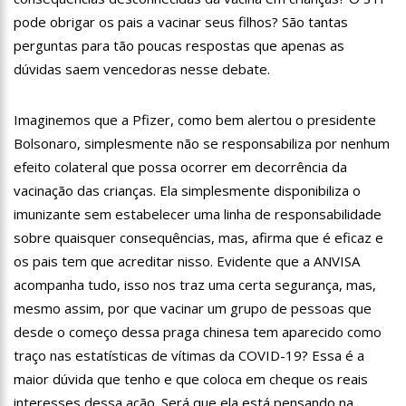
12:57
Agenor Tupinambá tem primeiro encontro com namorado
pode obrigar os pais a vacinar seus filhos? São tantas
após um ano de relacionamento a distância
perguntas para tão poucas respostas que apenas as
13:03
Prefeitura de Manaus realiza 1ª Feira Folclórica no Centro
dúvidas saem vencedoras nesse debate.
Cultural Povos da Amazônia
12:56
OMS declara fim da emergência em saúde por mpox
Imaginemos que a Pfizer, como bem alertou o presidente
12:45
Fornecedores entram com pedido de falência das lojas
Bolsonaro, simplesmente não se responsabiliza por nenhum
Marisa
efeito colateral que possa ocorrer em decorrência da
11:19
Secretaria de Fazenda alerta para golpes com pagamento
vacinação das crianças. Ela simplesmente disponibiliza o
falso de IPVA por Pix
imunizante sem estabelecer uma linha de responsabilidade
10:58
Idosa comemora 107 anos com festa temática da Barbie e
encanta web
sobre quaisquer consequências, mas, afirma que é eficaz e
10:43
Bolsonaro virá a Manaus ainda este ano para fortalecer pré-
os pais tem que acreditar nisso. Evidente que a ANVISA
candidatura de coronel Menezes à Prefeitura de Manaus em 2024
acompanha tudo, isso nos traz uma certa segurança, mas,
10:26
Ex-noivo de Marília Mendonça choca fãs com homenagem a
mesmo assim, por que vacinar um grupo de pessoas que
ela em seu casamento
desde o começo dessa praga chinesa tem aparecido como
10:15
Aos 43 anos, mulher com deficiência contrata jovem para
traço nas estatísticas de vítimas da COVID-19? Essa é a
fazer sexo pela primeira vez
maior dúvida que tenho e que coloca em cheque os reais
12:56
Virginia Fonseca mente sobre avião e Zé Felipe enfrenta
crise na carreira
interesses dessa ação. Será que ela está pensando na