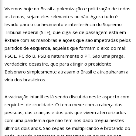
13:07
Greve de ônibus é suspensa a pedido do prefeito de
Vivemos hoje no Brasil a polemização e politização de todos
Manaus
os temas, sejam eles relevantes ou não. Agora tudo é
12:55
PIB do Japão registra crescimento pela primeira vez em 3
trimestres
levado para o conhecimento e interferência do Supremo
12:49
Anitta diz que ficou dez meses sem sexo e revela como se
Tribunal Federal (STF), que diga-se de passagem está em
sentiu
êxtase com as manobras e ações que são impetradas pelos
12:37
Agenor Tupinambá fala sobre namoro com Lucas: “Não
partidos de esquerda, aqueles que formam o eixo do mal:
houve traição”
PSOL, PC do B, PSB e naturalmente o PT. São uma praga,
12:23
Influenciadora e ex são encontrados mortos em carro no
verdadeiro desastre, que para atingir o presidente
interior de SP
Bolsonaro simplesmente atrasam o Brasil e atrapalharam a
14:56
Vídeo: Reação de Ana Clara após não pegar buquê em
casamento viraliza: “Filho da put*! Nojento!”
vida dos brasileiros.
14:52
Procon-AM orienta população que Lei do Troco é válida e
deve ser respeitada
A vacinação infantil está sendo discutida neste aspecto com
11:59
Empresário ‘Passarão’, dono do porto Chibatão, morre em
requintes de crueldade. O tema mexe com a cabeça das
São Paulo
pessoas, das crianças e dos pais que vivem aterrorizados
11:52
Petrobras anuncia nova política de preços de combustíveis
com uma pandemia que não tem nos dado trégua nestes
11:36
Acusado de divulgar fotos de corpo de Marília Mendonça e
últimos dois anos. São cepas se multiplicando e brotando do
de outros artistas mortos vira réu