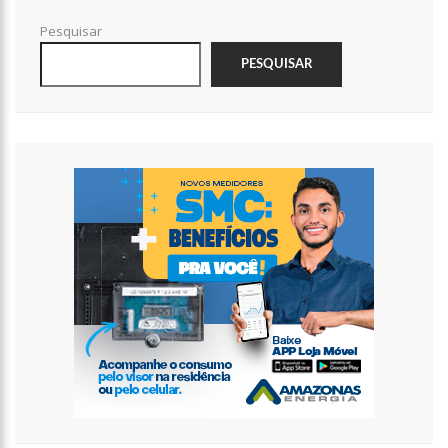
internautas especulam volta do casal
13:01
Prefeito inaugura Casa de Praia e enfatiza investimentos no
Pesquisar
turismo
PESQUISAR
12:42
Em Viena, Wilson Lima conhece exitoso sistema de
tratamento de esgoto e diz que solução europeia pode ajudar
Amazonas
12:34
Os Corpos cobrem as ruas da capital do Sudão, e o cheiro de
morte invade hospitais do país
10:36
CAPIVARA FILÓ GANHA MÚSICA ESCRITA POR MARINHO BELLO;
VEJA VÍDEO
12:50
VÍDEO: Suspeitos de tráfico de drogas são capturados dentro
de bueiro em Manaus
12:33
Kim Kardashian compartilha encontro com “gata milionária”
do estilista Karl Lagerfeld
12:03
Putin assina decreto e abre caminho para deportação de
pessoas de regiões ocupadas na Ucrânia
11:52
Ex-mulher de Daniel Alves se muda com os filhos do jogador
para Barcelona
11:45
Idoso retoma emprego em banco 59 anos após ser preso
pela ditadura
11:39
Corpo de ganhador de loteria é encontrado concretado após