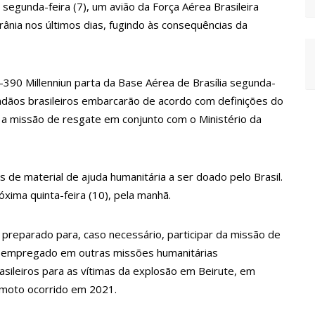
 segunda-feira (7), um avião da Força Aérea Brasileira
 preços, diz ministro
rânia nos últimos dias, fugindo às consequências da
 contra crianças
ção em idioma indígena
uinta-feira, 18/5
C-390 Millenniun parta da Base Aérea de Brasília segunda-
idadãos brasileiros embarcarão de acordo com definições do
ado para atender crianças e adolescentes vítimas de violência
 a missão de resgate em conjunto com o Ministério da
bre prevenção e tratamento adequado da doença
juste salarial de 25%
çarinos da Troup Caprichoso e Corpo de Dança Caprichoso (CDC)
 de material de ajuda humanitária a ser doado pelo Brasil.
óxima quinta-feira (10), pela manhã.
to de Manaus
ez em 3 trimestres
preparado para, caso necessário, participar da missão de
 como se sentiu
á empregado em outras missões humanitárias
asileiros para as vítimas da explosão em Beirute, em
 “Não houve traição”
remoto ocorrido em 2021.
rro no interior de SP