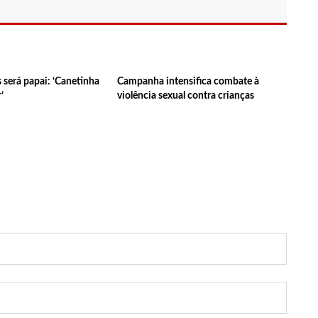
 conta com vasta programação em nove espaços culturais
morado após um ano de relacionamento a distância
no Centro Cultural Povos da Amazônia
será papai: ‘Canetinha
Campanha intensifica combate à
pox
’
violência sexual contra crianças
 lojas Marisa
gamento falso de IPVA por Pix
Barbie e encanta web
talecer pré-candidatura de coronel Menezes à Prefeitura de
omenagem a ela em seu casamento
em para fazer sexo pela primeira vez
frenta crise na carreira
em processo seletivo do Hospital Freiberg, na Alemanha