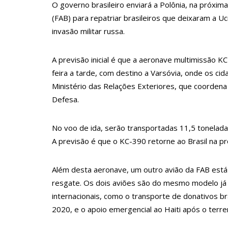
O governo brasileiro enviará a Polônia, na próxima
11:43
Postos serão fiscalizados para garantir queda nos
(FAB) para repatriar brasileiros que deixaram a Uc
11:24
Campanha intensifica combate à violência sexual
invasão militar russa.
11:10
Constituição e Lei Maria da Penha ganham tradu
11:04
Sine Manaus oferta 167 vagas de emprego nesta q
A previsão inicial é que a aeronave multimissão K
feira a tarde, com destino a Varsóvia, onde os c
10:49
Wilson Lima anuncia implantação de centro integr
Ministério das Relações Exteriores, que coordena
13:24
Dia Mundial da Hipertensão: SES-AM orienta so
Defesa.
13:19
Professores do AM entram em greve e cobram rea
13:14
Boi Caprichoso lança vídeos gravados pelos dan
No voo de ida, serão transportadas 11,5 toneladas
A previsão é que o KC-390 retorne ao Brasil na pr
13:07
Greve de ônibus é suspensa a pedido do prefei
12:55
PIB do Japão registra crescimento pela primeira v
Além desta aeronave, um outro avião da FAB está 
12:49
Anitta diz que ficou dez meses sem sexo e revela
resgate. Os dois aviões são do mesmo modelo j
internacionais, como o transporte de donativos br
12:37
Agenor Tupinambá fala sobre namoro com Lucas:
2020, e o apoio emergencial ao Haiti após o ter
12:23
Influenciadora e ex são encontrados mortos em ca