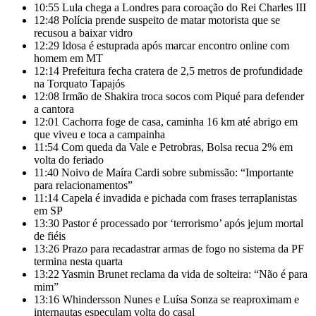
10:55
Lula chega a Londres para coroação do Rei Charles III
12:48
Polícia prende suspeito de matar motorista que se
recusou a baixar vidro
12:29
Idosa é estuprada após marcar encontro online com
homem em MT
12:14
Prefeitura fecha cratera de 2,5 metros de profundidade
na Torquato Tapajós
12:08
Irmão de Shakira troca socos com Piqué para defender
a cantora
12:01
Cachorra foge de casa, caminha 16 km até abrigo em
que viveu e toca a campainha
11:54
Com queda da Vale e Petrobras, Bolsa recua 2% em
volta do feriado
11:40
Noivo de Maíra Cardi sobre submissão: “Importante
para relacionamentos”
11:14
Capela é invadida e pichada com frases terraplanistas
em SP
13:30
Pastor é processado por ‘terrorismo’ após jejum mortal
de fiéis
13:26
Prazo para recadastrar armas de fogo no sistema da PF
termina nesta quarta
13:22
Yasmin Brunet reclama da vida de solteira: “Não é para
mim”
13:16
Whindersson Nunes e Luísa Sonza se reaproximam e
internautas especulam volta do casal