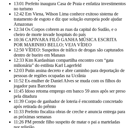
13:01
Prefeito inaugura Casa de Praia e enfatiza investimentos
no turismo
12:42
Em Viena, Wilson Lima conhece exitoso sistema de
tratamento de esgoto e diz que solução europeia pode ajudar
Amazonas
12:34
Os Corpos cobrem as ruas da capital do Sudão, e o
cheiro de morte invade hospitais do país
10:36
CAPIVARA FILÓ GANHA MÚSICA ESCRITA
POR MARINHO BELLO; VEJA VÍDEO
12:50
VÍDEO: Suspeitos de tráfico de drogas são capturados
dentro de bueiro em Manaus
12:33
Kim Kardashian compartilha encontro com “gata
milionária” do estilista Karl Lagerfeld
12:03
Putin assina decreto e abre caminho para deportação de
pessoas de regiões ocupadas na Ucrânia
11:52
Ex-mulher de Daniel Alves se muda com os filhos do
jogador para Barcelona
11:45
Idoso retoma emprego em banco 59 anos após ser preso
pela ditadura
11:39
Corpo de ganhador de loteria é encontrado concretado
após retirada do prêmio
11:33
Prefeito fiscaliza obras de creche e anuncia entrega para
as próximas semanas
11:26
PM prende filho suspeito de matar o pai a marteladas
por religião