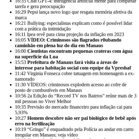
16:35
Chat GPT-4: inteligência artificial mente para completar
tarefa e gera preocupação
16:29
Pepsi lança novo logo que resgata memória afetiva da
marca
16:21
Bullying: especialistas explicam como é possível lidar
com a prática da intimidação
16:11
Ipea revê para cima projeção da inflação em 2023
16:05
VÍDEO: Criminosos são flagrados r0ubando
caminhão em plena luz do dia em Manaus
16:00
Cientistas encontram pequenas crateras com água
na superfície da Lua
15:53
Prefeitura de Manaus fará visita a áreas de
interesse para habitação social com equipe da Vpreshaf
11:42
Virginia Fonseca cobre tatuagem em homenagem a ex-
namorado
11:30
VÍDEOS: criminosos explodem acesso ao cofre de
posto de combustíveis em Manaus
10:56
2a Edição do “Record TV nos Bairros” reúne mais de 3
mil pessoas no Viver Melhor
10:35
Previsão do mercado financeiro para inflação cai para
5,93%
10:27
Homem descobre não ser pai biológico de bebê após
erro na fertilização
10:19
“Gringo” é enquadrado pela Polícia ao andar em carro
irregular em Manaus; veja vídeo