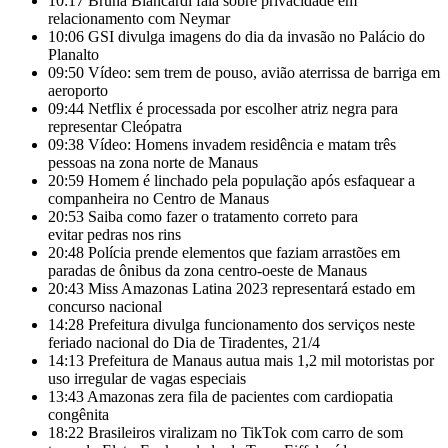
10:17
Bruna Biancardi fala sobre privacidade em
relacionamento com Neymar
10:06
GSI divulga imagens do dia da invasão no Palácio do
Planalto
09:50
Vídeo: sem trem de pouso, avião aterrissa de barriga em
aeroporto
09:44
Netflix é processada por escolher atriz negra para
representar Cleópatra
09:38
Vídeo: Homens invadem residência e matam três
pessoas na zona norte de Manaus
20:59
Homem é linchado pela população após esfaquear a
companheira no Centro de Manaus
20:53
Saiba como fazer o tratamento correto para
evitar pedras nos rins
20:48
Polícia prende elementos que faziam arrastões em
paradas de ônibus da zona centro-oeste de Manaus
20:43
Miss Amazonas Latina 2023 representará estado em
concurso nacional
14:28
Prefeitura divulga funcionamento dos serviços neste
feriado nacional do Dia de Tiradentes, 21/4
14:13
Prefeitura de Manaus autua mais 1,2 mil motoristas por
uso irregular de vagas especiais
13:43
Amazonas zera fila de pacientes com cardiopatia
congênita
18:22
Brasileiros viralizam no TikTok com carro de som