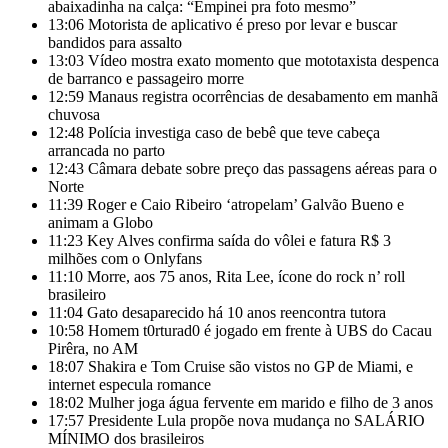
abaixadinha na calça: “Empinei pra foto mesmo”
13:06
Motorista de aplicativo é preso por levar e buscar
bandidos para assalto
13:03
Vídeo mostra exato momento que mototaxista despenca
de barranco e passageiro morre
12:59
Manaus registra ocorrências de desabamento em manhã
chuvosa
12:48
Polícia investiga caso de bebê que teve cabeça
arrancada no parto
12:43
Câmara debate sobre preço das passagens aéreas para o
Norte
11:39
Roger e Caio Ribeiro ‘atropelam’ Galvão Bueno e
animam a Globo
11:23
Key Alves confirma saída do vôlei e fatura R$ 3
milhões com o Onlyfans
11:10
Morre, aos 75 anos, Rita Lee, ícone do rock n’ roll
brasileiro
11:04
Gato desaparecido há 10 anos reencontra tutora
10:58
Homem t0rturad0 é jogado em frente à UBS do Cacau
Pirêra, no AM
18:07
Shakira e Tom Cruise são vistos no GP de Miami, e
internet especula romance
18:02
Mulher joga água fervente em marido e filho de 3 anos
17:57
Presidente Lula propõe nova mudança no SALÁRIO
MÍNIMO dos brasileiros