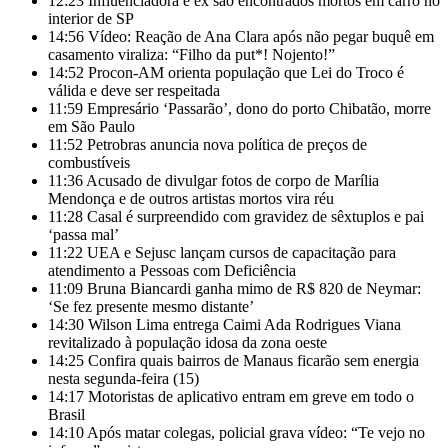
12:23
Influenciadora e ex são encontrados mortos em carro no
interior de SP
14:56
Vídeo: Reação de Ana Clara após não pegar buquê em
casamento viraliza: “Filho da put*! Nojento!”
14:52
Procon-AM orienta população que Lei do Troco é
válida e deve ser respeitada
11:59
Empresário ‘Passarão’, dono do porto Chibatão, morre
em São Paulo
11:52
Petrobras anuncia nova política de preços de
combustíveis
11:36
Acusado de divulgar fotos de corpo de Marília
Mendonça e de outros artistas mortos vira réu
11:28
Casal é surpreendido com gravidez de sêxtuplos e pai
‘passa mal’
11:22
UEA e Sejusc lançam cursos de capacitação para
atendimento a Pessoas com Deficiência
11:09
Bruna Biancardi ganha mimo de R$ 820 de Neymar:
‘Se fez presente mesmo distante’
14:30
Wilson Lima entrega Caimi Ada Rodrigues Viana
revitalizado à população idosa da zona oeste
14:25
Confira quais bairros de Manaus ficarão sem energia
nesta segunda-feira (15)
14:17
Motoristas de aplicativo entram em greve em todo o
Brasil
14:10
Após matar colegas, policial grava vídeo: “Te vejo no