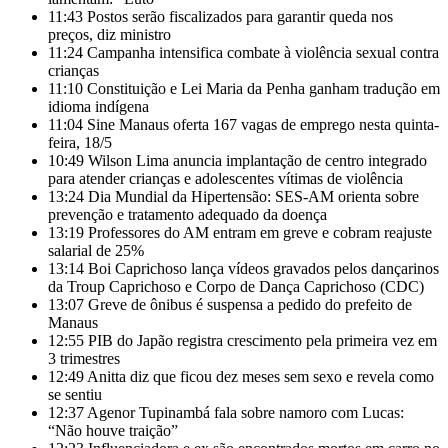
11:43
Postos serão fiscalizados para garantir queda nos
preços, diz ministro
11:24
Campanha intensifica combate à violência sexual contra
crianças
11:10
Constituição e Lei Maria da Penha ganham tradução em
idioma indígena
11:04
Sine Manaus oferta 167 vagas de emprego nesta quinta-
feira, 18/5
10:49
Wilson Lima anuncia implantação de centro integrado
para atender crianças e adolescentes vítimas de violência
13:24
Dia Mundial da Hipertensão: SES-AM orienta sobre
prevenção e tratamento adequado da doença
13:19
Professores do AM entram em greve e cobram reajuste
salarial de 25%
13:14
Boi Caprichoso lança vídeos gravados pelos dançarinos
da Troup Caprichoso e Corpo de Dança Caprichoso (CDC)
13:07
Greve de ônibus é suspensa a pedido do prefeito de
Manaus
12:55
PIB do Japão registra crescimento pela primeira vez em
3 trimestres
12:49
Anitta diz que ficou dez meses sem sexo e revela como
se sentiu
12:37
Agenor Tupinambá fala sobre namoro com Lucas:
“Não houve traição”