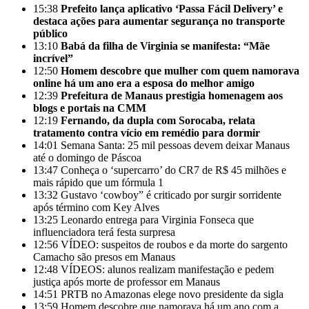
15:38
Prefeito lança aplicativo ‘Passa Fácil Delivery’ e
destaca ações para aumentar segurança no transporte
público
13:10
Babá da filha de Virginia se manifesta: “Mãe
incrível”
12:50
Homem descobre que mulher com quem namorava
online há um ano era a esposa do melhor amigo
12:39
Prefeitura de Manaus prestigia homenagem aos
blogs e portais na CMM
12:19
Fernando, da dupla com Sorocaba, relata
tratamento contra vício em remédio para dormir
14:01
Semana Santa: 25 mil pessoas devem deixar Manaus
até o domingo de Páscoa
13:47
Conheça o ‘supercarro’ do CR7 de R$ 45 milhões e
mais rápido que um fórmula 1
13:32
Gustavo ‘cowboy” é criticado por surgir sorridente
após término com Key Alves
13:25
Leonardo entrega para Virginia Fonseca que
influenciadora terá festa surpresa
12:56
VÍDEO: suspeitos de roubos e da morte do sargento
Camacho são presos em Manaus
12:48
VÍDEOS: alunos realizam manifestação e pedem
justiça após morte de professor em Manaus
14:51
PRTB no Amazonas elege novo presidente da sigla
13:59
Homem descobre que namorava há um ano com a