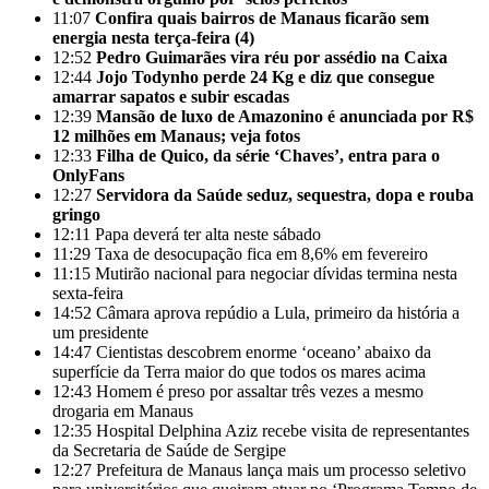
11:07
Confira quais bairros de Manaus ficarão sem
energia nesta terça-feira (4)
12:52
Pedro Guimarães vira réu por assédio na Caixa
12:44
Jojo Todynho perde 24 Kg e diz que consegue
amarrar sapatos e subir escadas
12:39
Mansão de luxo de Amazonino é anunciada por R$
12 milhões em Manaus; veja fotos
12:33
Filha de Quico, da série ‘Chaves’, entra para o
OnlyFans
12:27
Servidora da Saúde seduz, sequestra, dopa e rouba
gringo
12:11
Papa deverá ter alta neste sábado
11:29
Taxa de desocupação fica em 8,6% em fevereiro
11:15
Mutirão nacional para negociar dívidas termina nesta
sexta-feira
14:52
Câmara aprova repúdio a Lula, primeiro da história a
um presidente
14:47
Cientistas descobrem enorme ‘oceano’ abaixo da
superfície da Terra maior do que todos os mares acima
12:43
Homem é preso por assaltar três vezes a mesmo
drogaria em Manaus
12:35
Hospital Delphina Aziz recebe visita de representantes
da Secretaria de Saúde de Sergipe
12:27
Prefeitura de Manaus lança mais um processo seletivo