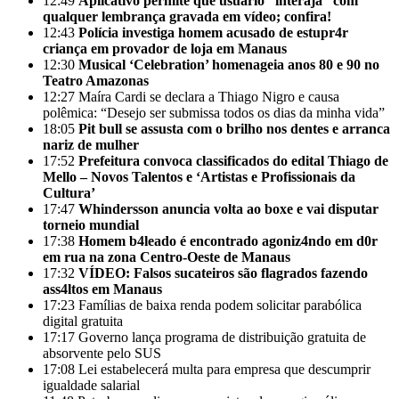
12:49
Aplicativo permite que usuário “interaja” com
qualquer lembrança gravada em vídeo; confira!
12:43
Polícia investiga homem acusado de estupr4r
criança em provador de loja em Manaus
12:30
Musical ‘Celebration’ homenageia anos 80 e 90 no
Teatro Amazonas
12:27
Maíra Cardi se declara a Thiago Nigro e causa
polêmica: “Desejo ser submissa todos os dias da minha vida”
18:05
Pit bull se assusta com o brilho nos dentes e arranca
nariz de mulher
17:52
Prefeitura convoca classificados do edital Thiago de
Mello – Novos Talentos e ‘Artistas e Profissionais da
Cultura’
17:47
Whindersson anuncia volta ao boxe e vai disputar
torneio mundial
17:38
Homem b4leado é encontrado agoniz4ndo em d0r
em rua na zona Centro-Oeste de Manaus
17:32
VÍDEO: Falsos sucateiros são flagrados fazendo
ass4ltos em Manaus
17:23
Famílias de baixa renda podem solicitar parabólica
digital gratuita
17:17
Governo lança programa de distribuição gratuita de
absorvente pelo SUS
17:08
Lei estabelecerá multa para empresa que descumprir
igualdade salarial