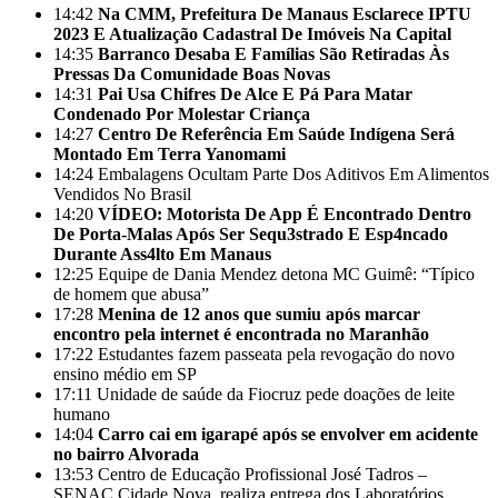
14:42
Na CMM, Prefeitura De Manaus Esclarece IPTU
2023 E Atualização Cadastral De Imóveis Na Capital
14:35
Barranco Desaba E Famílias São Retiradas Às
Pressas Da Comunidade Boas Novas
14:31
Pai Usa Chifres De Alce E Pá Para Matar
Condenado Por Molestar Criança
14:27
Centro De Referência Em Saúde Indígena Será
Montado Em Terra Yanomami
14:24
Embalagens Ocultam Parte Dos Aditivos Em Alimentos
Vendidos No Brasil
14:20
VÍDEO: Motorista De App É Encontrado Dentro
De Porta-Malas Após Ser Sequ3strado E Esp4ncado
Durante Ass4lto Em Manaus
12:25
Equipe de Dania Mendez detona MC Guimê: “Típico
de homem que abusa”
17:28
Menina de 12 anos que sumiu após marcar
encontro pela internet é encontrada no Maranhão
17:22
Estudantes fazem passeata pela revogação do novo
ensino médio em SP
17:11
Unidade de saúde da Fiocruz pede doações de leite
humano
14:04
Carro cai em igarapé após se envolver em acidente
no bairro Alvorada
13:53
Centro de Educação Profissional José Tadros –
SENAC Cidade Nova, realiza entrega dos Laboratórios