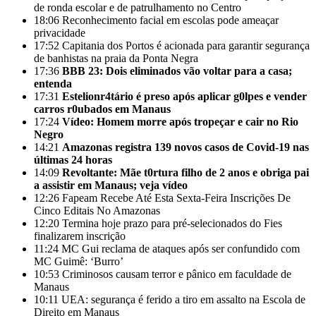
de ronda escolar e de patrulhamento no Centro
18:06
Reconhecimento facial em escolas pode ameaçar
privacidade
17:52
Capitania dos Portos é acionada para garantir segurança
de banhistas na praia da Ponta Negra
17:36
BBB 23: Dois eliminados vão voltar para a casa;
entenda
17:31
Estelionr4tário é preso após aplicar g0lpes e vender
carros r0ubados em Manaus
17:24
Vídeo: Homem morre após tropeçar e cair no Rio
Negro
14:21
Amazonas registra 139 novos casos de Covid-19 nas
últimas 24 horas
14:09
Revoltante: Mãe t0rtura filho de 2 anos e obriga pai
a assistir em Manaus; veja vídeo
12:26
Fapeam Recebe Até Esta Sexta-Feira Inscrições De
Cinco Editais No Amazonas
12:20
Termina hoje prazo para pré-selecionados do Fies
finalizarem inscrição
11:24
MC Gui reclama de ataques após ser confundido com
MC Guimê: ‘Burro’
10:53
Criminosos causam terror e pânico em faculdade de
Manaus
10:11
UEA: segurança é ferido a tiro em assalto na Escola de
Direito em Manaus