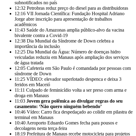
subnotificados no país
12:32
Petrobras reduz preço do diesel para as distribuidoras
12:16
VII Jornada Científica: Fundação Hospital Adriano
Jorge abre inscrição para apresentação de trabalhos
acadêmicos
11:43
Saúde do Amazonas amplia público-alvo da vacina
bivalente contra a Covid-19
12:38
Dia Mundial da Síndrome de Down celebra a
importância da inclusão
12:25
Dia Mundial da Água: Número de doenças hidro
veiculadas reduziu em Manaus após ampliação dos serviços
de água tratada
12:05
Cafeteria em São Paulo é comandada por pessoas com
síndrome de Down
11:25
VÍDEO: elevador superlotado despenca e deixa 3
feridos em Maceió
11:11
Culpado de feminicídio volta a ser preso com arma e
droga em Manaus
11:03
Jovem gera polêmica ao divulgar regras do seu
casamento: ‘Não quero ninguém bebendo’
10:46
Vídeo: Carro fica despedaçado ao colidir em pilastra de
terminal em Manaus
10:40
Aeroporto Eduardo Gomes fecha para pousos e
decolagens nesta terça-feira
18:19
Prefeitura de Manaus recebe motocicleta para projetos