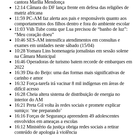
cantora Marília Mendonça
12:14
Câmara do DF lança frente em defesa das religiões de
matriz africana
11:59
PC-AM faz alerta aos pais e responsáveis quanto aos
comportamentos dos filhos dentro e fora do ambiente escolar
11:03
Viih Tube conta que Lua precisou de “banho de luz”:
“Meu coração doeu”
10:46
SES-AM intensifica atendimentos em consultas e
exames em unidades neste sábado (15/04)
10:28
Yomara Lins homenageia jornalistas em sessão solene
na Câmara Municipal
16:46
Operadoras de turismo batem recorde de embarques em
2022
16:39
Dia do Beijo: uma das formas mais significativas de
carinho e amor
16:32
Força-tarefa irá vacinar 8 mil indígenas em áreas de
difícil acesso
16:28
Cheia altera sistema de distribuição de energia no
interior do AM
16:21
Preta Gil volta às redes sociais e promete explicar
sumiço: ‘me preparando’
16:16
Forças de Segurança apreendem 49 adolescentes
envolvidos em ameaças a escolas
16:12
Ministério da justiça obriga redes sociais a retirar
conteúdo de apologia à violência