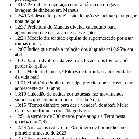
13:02
PF deflagra operação contra tráfico de drogas e
lavagem de dinheiro em Manaus
12:49
Adolescente ‘perde’ testículo após se inclinar para pegar
bola de golfe
12:37
Prefeitura de Manaus divulga calendário para
agendamento de castração de cães e gatos
12:24
Modelo diz ter sido expulsa de supermercado por usar
roupas curtas
12:07
Índice que mede a inflação dos aluguéis cai 0,95% em
abril
11:27
Jojo Todynho cada vez mais focada nos treinos após
perder 24 quilos
11:15
Medo do Chucky? Filmes de terror baseados em fatos
da vida real!
11:01
Ministério Público investiga prefeito que se casou com
adolescente de 16 anos
13:19
Calçadão de pedras portuguesas traz movimentos
sinuosos que lembram o rio, na Ponta Negra
13:15
‘Temos dinheiro para dar e vender’, desabafa Maíra
Cardi sobre fortuna com Thiago Nigro
12:51
Asteroide de 300 metros pode atingir a Terra nesta
quarta-feira (26)
12:44
Amazonas reduz em 5% número de homicídios no
primeiro trimestre de 2023
12:37
Inscrições para o Programa Bolsa Idiomas começam