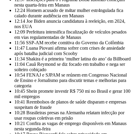
nesta quarta-feira em Manaus
12:24
Homem acusado de m4tar mulher estr4ngulada fica
calado durante audiência em Manaus
12:14
Joe Biden anuncia candidatura à reeleição, em 2024,
nos EUA
12:09
Prefeitura intensifica fiscalização de veículos pesados
em vias regulamentadas de Manaus
11:56
SSP-AM recebe comitiva do Governo da Colômbia
11:47
Luana Piovani afirma sofrer com crises de ansiedade
após batalha judicial com Scooby
11:34
Shakira é a primeira ‘mulher latina do ano’ da Billboard
11:04
Cauã Reymond se diz focado em trabalho e nega ser
solteiro cobiçado
10:54
FENAJ e SJPAM se reúnem em Congresso Nacional
de Ensino e Jornalismo para discutir temas e melhorias para
categoria
10:45
Shein promete investir R$ 750 mi no Brasil e gerar 100
mil empregos
10:41
Reembolsos de planos de saúde disparam e empresas
suspeitam de fraude
10:28
Brasileiras presas na Alemanha relatam infecção por
usar roupas coletivas em prisão
10:21
Confira as vagas de emprego disponíveis em Manaus
nesta segunda-feira