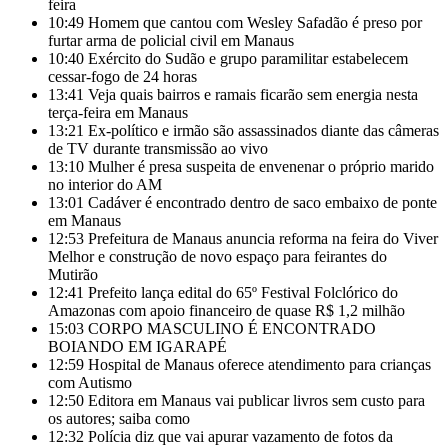
feira
10:49
Homem que cantou com Wesley Safadão é preso por
furtar arma de policial civil em Manaus
10:40
Exército do Sudão e grupo paramilitar estabelecem
cessar-fogo de 24 horas
13:41
Veja quais bairros e ramais ficarão sem energia nesta
terça-feira em Manaus
13:21
Ex-político e irmão são assassinados diante das câmeras
de TV durante transmissão ao vivo
13:10
Mulher é presa suspeita de envenenar o próprio marido
no interior do AM
13:01
Cadáver é encontrado dentro de saco embaixo de ponte
em Manaus
12:53
Prefeitura de Manaus anuncia reforma na feira do Viver
Melhor e construção de novo espaço para feirantes do
Mutirão
12:41
Prefeito lança edital do 65º Festival Folclórico do
Amazonas com apoio financeiro de quase R$ 1,2 milhão
15:03
CORPO MASCULINO É ENCONTRADO
BOIANDO EM IGARAPÉ
12:59
Hospital de Manaus oferece atendimento para crianças
com Autismo
12:50
Editora em Manaus vai publicar livros sem custo para
os autores; saiba como
12:32
Polícia diz que vai apurar vazamento de fotos da