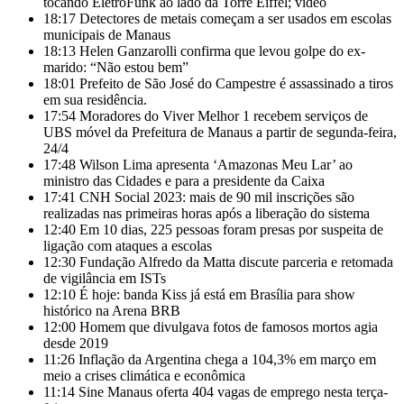
tocando EletroFunk ao lado da Torre Eiffel; vídeo
18:17
Detectores de metais começam a ser usados em escolas
municipais de Manaus
18:13
Helen Ganzarolli confirma que levou golpe do ex-
marido: “Não estou bem”
18:01
Prefeito de São José do Campestre é assassinado a tiros
em sua residência.
17:54
Moradores do Viver Melhor 1 recebem serviços de
UBS móvel da Prefeitura de Manaus a partir de segunda-feira,
24/4
17:48
Wilson Lima apresenta ‘Amazonas Meu Lar’ ao
ministro das Cidades e para a presidente da Caixa
17:41
CNH Social 2023: mais de 90 mil inscrições são
realizadas nas primeiras horas após a liberação do sistema
12:40
Em 10 dias, 225 pessoas foram presas por suspeita de
ligação com ataques a escolas
12:30
Fundação Alfredo da Matta discute parceria e retomada
de vigilância em ISTs
12:10
É hoje: banda Kiss já está em Brasília para show
histórico na Arena BRB
12:00
Homem que divulgava fotos de famosos mortos agia
desde 2019
11:26
Inflação da Argentina chega a 104,3% em março em
meio a crises climática e econômica
11:14
Sine Manaus oferta 404 vagas de emprego nesta terça-