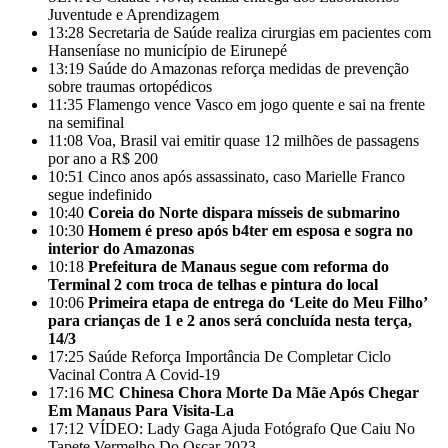
Juventude e Aprendizagem
13:28
Secretaria de Saúde realiza cirurgias em pacientes com
Hanseníase no município de Eirunepé
13:19
Saúde do Amazonas reforça medidas de prevenção
sobre traumas ortopédicos
11:35
Flamengo vence Vasco em jogo quente e sai na frente
na semifinal
11:08
Voa, Brasil vai emitir quase 12 milhões de passagens
por ano a R$ 200
10:51
Cinco anos após assassinato, caso Marielle Franco
segue indefinido
10:40
Coreia do Norte dispara mísseis de submarino
10:30
Homem é preso após b4ter em esposa e sogra no
interior do Amazonas
10:18
Prefeitura de Manaus segue com reforma do
Terminal 2 com troca de telhas e pintura do local
10:06
Primeira etapa de entrega do ‘Leite do Meu Filho’
para crianças de 1 e 2 anos será concluída nesta terça,
14/3
17:25
Saúde Reforça Importância De Completar Ciclo
Vacinal Contra A Covid-19
17:16
MC Chinesa Chora Morte Da Mãe Após Chegar
Em Manaus Para Visita-La
17:12
VÍDEO: Lady Gaga Ajuda Fotógrafo Que Caiu No
Tapete Vermelho Do Oscar 2023