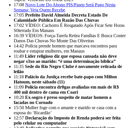
17:08
Novo Lote Do Abono PIS/Pasep Será Pago Nesta
Semana; Veja Quem Recebe
17:05
Prefeito David Almeida Decreta Estado De
Calamidade Pública Em Razão Das Chuvas
17:02
VÍDEO: Cachorro É Resgatado Após Ficar Sete Horas
S0terrado Em Manaus
16:39
VÍDEOS: Força-Tarefa Retira Famílias E Busca Conter
Danos Das Chuvas No Monte Das Oliveiras
14:42
Polícia prende homem que marcava encontros para
roubar e estuprar mulheres, em Manaus
11:49
Líder religioso diz que esposa cansada não deve
negar s3xo ao marido: “é uma determinação bíblica”
11:35
Sede do Rio Negro Clube é novamente retirada de
leilão
11:18
Palácio da Justiça recebe bate-papo com Milton
Hatoum, neste sábado (11)
11:09
Polícia encontra dr0gas avaliadas em mais de R$
400 mil dentro de cama em Coari
10:20
Ex-sogro é preso suspeito de matar homem a
facadas no Coroado
15:50
Mulher foge com o amante e marido se casa com a
esposa do ‘Ricardão’
12:57
Declaração do Imposto de Renda poderá ser feita
pelo celular ou computador