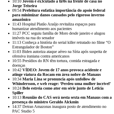
10:10
Jovem é ex3cutado a tir0s na frente de casa no
Jorge Teixeira
09:54
Prefeitura enfatiza importância do apoio federal
para minimizar danos causados pelo rigoroso inverno
amazônico
11:43
Hospital Platão Araújo revitaliza espaços para
humanizar atendimento aos pacientes
11:27
PCC seguiu família de Moro desde janeiro e alugou
imóveis na rua do senador
11:13
Conheça a história do serial killer retratado no filme “O
Estrangulador de Boston”
11:03
Biden autoriza ataque aéreo na Síria após suspeita de
ofensiva iraniana contra americanos
10:55
Presídios do RN têm tortura, comida estragada e
doenças
10:42
VÍDEO: Jovem de 17 anos provoca acidente e
atinge viatura da Rocam em área nobre de Manaus
10:34
Maria Lina se pronuncia após unfollow de
Whindersson, e web reage: ‘Perdeu uma mulher incrível’
10:24
Belo estreia como ator em série junto de Leticia
Spiller
10:13
Reunião do CAS será nesta sexta em Manaus com a
presença do ministro Geraldo Alckmin
14:37
Detran Amazonas inaugura posto de atendimento no
PAC Studio 5