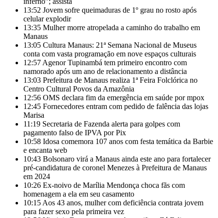
inferno”; assista
13:52
Jovem sofre queimaduras de 1º grau no rosto após
celular explodir
13:35
Mulher morre atropelada a caminho do trabalho em
Manaus
13:05
Cultura Manaus: 21ª Semana Nacional de Museus
conta com vasta programação em nove espaços culturais
12:57
Agenor Tupinambá tem primeiro encontro com
namorado após um ano de relacionamento a distância
13:03
Prefeitura de Manaus realiza 1ª Feira Folclórica no
Centro Cultural Povos da Amazônia
12:56
OMS declara fim da emergência em saúde por mpox
12:45
Fornecedores entram com pedido de falência das lojas
Marisa
11:19
Secretaria de Fazenda alerta para golpes com
pagamento falso de IPVA por Pix
10:58
Idosa comemora 107 anos com festa temática da Barbie
e encanta web
10:43
Bolsonaro virá a Manaus ainda este ano para fortalecer
pré-candidatura de coronel Menezes à Prefeitura de Manaus
em 2024
10:26
Ex-noivo de Marília Mendonça choca fãs com
homenagem a ela em seu casamento
10:15
Aos 43 anos, mulher com deficiência contrata jovem
para fazer sexo pela primeira vez