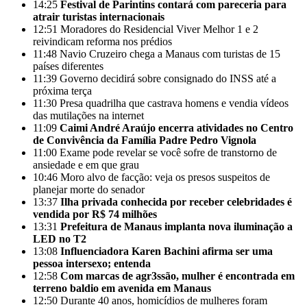
14:25
Festival de Parintins contará com pareceria para
atrair turistas internacionais
12:51
Moradores do Residencial Viver Melhor 1 e 2
reivindicam reforma nos prédios
11:48
Navio Cruzeiro chega a Manaus com turistas de 15
países diferentes
11:39
Governo decidirá sobre consignado do INSS até a
próxima terça
11:30
Presa quadrilha que castrava homens e vendia vídeos
das mutilações na internet
11:09
Caimi André Araújo encerra atividades no Centro
de Convivência da Família Padre Pedro Vignola
11:00
Exame pode revelar se você sofre de transtorno de
ansiedade e em que grau
10:46
Moro alvo de facção: veja os presos suspeitos de
planejar morte do senador
13:37
Ilha privada conhecida por receber celebridades é
vendida por R$ 74 milhões
13:31
Prefeitura de Manaus implanta nova iluminação a
LED no T2
13:08
Influenciadora Karen Bachini afirma ser uma
pessoa intersexo; entenda
12:58
Com marcas de agr3ssão, mulher é encontrada em
terreno baldio em avenida em Manaus
12:50
Durante 40 anos, homicídios de mulheres foram