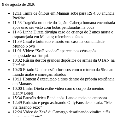
9 de agosto de 2026
12:11
Tarifa de ônibus em Manaus sobe para R$ 4,50 anuncia
Prefeito
11:53
Tragédia no norte do Japão: Cabeça humana encontrada
após urso ser visto com botas penduradas na boca
11:46
Linha Direta divulga caso de criança de 2 anos morta e
esquartejada em Manaus; relembre os fatos
11:39
Casal é torturado e morto em casa na comunidade
Mundo Novo
11:01
Vídeo: “Sofá voador” aparece nos céus após
tempestade na Turquia
10:32
Rússia destrói grandes depósitos de armas da OTAN na
Ucrânia
10:26
Estado Unidos estão furiosos com o retorno da Síria ao
mundo árabe e ameaçam aliados
10:11
Homem é executado a tiros dentro da própria residência
em Manaus
10:00
Linha Direta exibe vídeo com o corpo do menino
Henry Borel
15:34
Faustão deixa Band após 1 ano e meio na emissora
12:49
Padrasto é pego assinando OnlyFans de enteada: “Me
via fazendo sexo”
12:24
Vídeo de Zezé di Camargo desafinando viraliza e fãs
lamentam: “Luto”