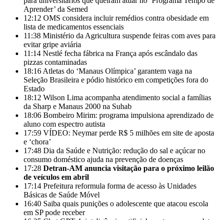
para universitários que queiram atuar no ‘Programa Tempo de
Aprender’ da Semed
12:12
OMS considera incluir remédios contra obesidade em
lista de medicamentos essenciais
11:38
Ministério da Agricultura suspende feiras com aves para
evitar gripe aviária
11:14
Nestlé fecha fábrica na França após escândalo das
pizzas contaminadas
18:16
Atletas do ‘Manaus Olímpica’ garantem vaga na
Seleção Brasileira e pódio histórico em competições fora do
Estado
18:12
Wilson Lima acompanha atendimento social a famílias
da Sharp e Manaus 2000 na Suhab
18:06
Bombeiro Mirim: programa impulsiona aprendizado de
aluno com espectro autista
17:59
VÍDEO: Neymar perde R$ 5 milhões em site de aposta
e ‘chora’
17:48
Dia da Saúde e Nutrição: redução do sal e açúcar no
consumo doméstico ajuda na prevenção de doenças
17:28
Detran-AM anuncia visitação para o próximo leilão
de veículos em abril
17:14
Prefeitura reformula forma de acesso às Unidades
Básicas de Saúde Móvel
16:40
Saiba quais punições o adolescente que atacou escola
em SP pode receber