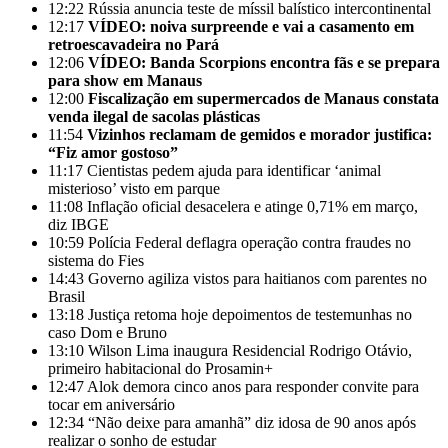
12:22
Rússia anuncia teste de míssil balístico intercontinental
12:17
VÍDEO: noiva surpreende e vai a casamento em
retroescavadeira no Pará
12:06
VÍDEO: Banda Scorpions encontra fãs e se prepara
para show em Manaus
12:00
Fiscalização em supermercados de Manaus constata
venda ilegal de sacolas plásticas
11:54
Vizinhos reclamam de gemidos e morador justifica:
“Fiz amor gostoso”
11:17
Cientistas pedem ajuda para identificar ‘animal
misterioso’ visto em parque
11:08
Inflação oficial desacelera e atinge 0,71% em março,
diz IBGE
10:59
Polícia Federal deflagra operação contra fraudes no
sistema do Fies
14:43
Governo agiliza vistos para haitianos com parentes no
Brasil
13:18
Justiça retoma hoje depoimentos de testemunhas no
caso Dom e Bruno
13:10
Wilson Lima inaugura Residencial Rodrigo Otávio,
primeiro habitacional do Prosamin+
12:47
Alok demora cinco anos para responder convite para
tocar em aniversário
12:34
“Não deixe para amanhã” diz idosa de 90 anos após
realizar o sonho de estudar