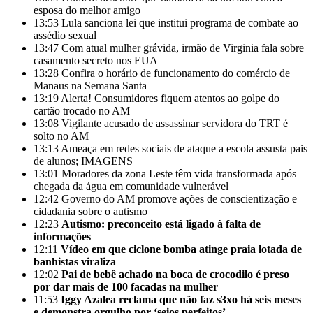
esposa do melhor amigo
13:53
Lula sanciona lei que institui programa de combate ao
assédio sexual
13:47
Com atual mulher grávida, irmão de Virginia fala sobre
casamento secreto nos EUA
13:28
Confira o horário de funcionamento do comércio de
Manaus na Semana Santa
13:19
Alerta! Consumidores fiquem atentos ao golpe do
cartão trocado no AM
13:08
Vigilante acusado de assassinar servidora do TRT é
solto no AM
13:13
Ameaça em redes sociais de ataque a escola assusta pais
de alunos; IMAGENS
13:01
Moradores da zona Leste têm vida transformada após
chegada da água em comunidade vulnerável
12:42
Governo do AM promove ações de conscientização e
cidadania sobre o autismo
12:23
Autismo: preconceito está ligado à falta de
informações
12:11
Vídeo em que ciclone bomba atinge praia lotada de
banhistas viraliza
12:02
Pai de bebê achado na boca de crocodilo é preso
por dar mais de 100 facadas na mulher
11:53
Iggy Azalea reclama que não faz s3xo há seis meses
e demonstra orgulho por ‘seios perfeitos’