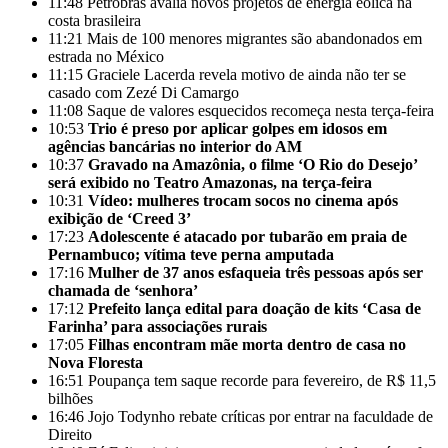
11:48
Petrobras avalia novos projetos de energia eólica na
costa brasileira
11:21
Mais de 100 menores migrantes são abandonados em
estrada no México
11:15
Graciele Lacerda revela motivo de ainda não ter se
casado com Zezé Di Camargo
11:08
Saque de valores esquecidos recomeça nesta terça-feira
10:53
Trio é preso por aplicar golpes em idosos em
agências bancárias no interior do AM
10:37
Gravado na Amazônia, o filme ‘O Rio do Desejo’
será exibido no Teatro Amazonas, na terça-feira
10:31
Vídeo: mulheres trocam socos no cinema após
exibição de ‘Creed 3’
17:23
Adolescente é atacado por tubarão em praia de
Pernambuco; vítima teve perna amputada
17:16
Mulher de 37 anos esfaqueia três pessoas após ser
chamada de ‘senhora’
17:12
Prefeito lança edital para doação de kits ‘Casa de
Farinha’ para associações rurais
17:05
Filhas encontram mãe morta dentro de casa no
Nova Floresta
16:51
Poupança tem saque recorde para fevereiro, de R$ 11,5
bilhões
16:46
Jojo Todynho rebate críticas por entrar na faculdade de
Direito