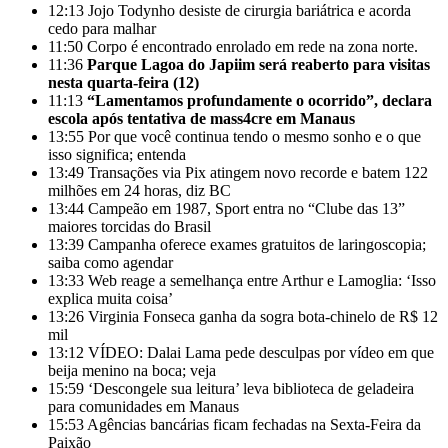
12:13
Jojo Todynho desiste de cirurgia bariátrica e acorda
cedo para malhar
11:50
Corpo é encontrado enrolado em rede na zona norte.
11:36
Parque Lagoa do Japiim será reaberto para visitas
nesta quarta-feira (12)
11:13
“Lamentamos profundamente o ocorrido”, declara
escola após tentativa de mass4cre em Manaus
13:55
Por que você continua tendo o mesmo sonho e o que
isso significa; entenda
13:49
Transações via Pix atingem novo recorde e batem 122
milhões em 24 horas, diz BC
13:44
Campeão em 1987, Sport entra no “Clube das 13”
maiores torcidas do Brasil
13:39
Campanha oferece exames gratuitos de laringoscopia;
saiba como agendar
13:33
Web reage a semelhança entre Arthur e Lamoglia: ‘Isso
explica muita coisa’
13:26
Virginia Fonseca ganha da sogra bota-chinelo de R$ 12
mil
13:12
VÍDEO: Dalai Lama pede desculpas por vídeo em que
beija menino na boca; veja
15:59
‘Descongele sua leitura’ leva biblioteca de geladeira
para comunidades em Manaus
15:53
Agências bancárias ficam fechadas na Sexta-Feira da
Paixão