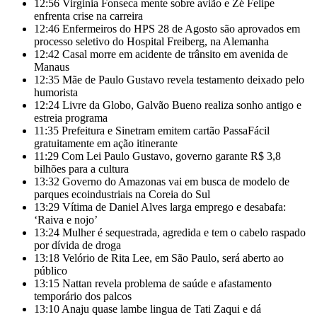
12:56
Virginia Fonseca mente sobre avião e Zé Felipe
enfrenta crise na carreira
12:46
Enfermeiros do HPS 28 de Agosto são aprovados em
processo seletivo do Hospital Freiberg, na Alemanha
12:42
Casal morre em acidente de trânsito em avenida de
Manaus
12:35
Mãe de Paulo Gustavo revela testamento deixado pelo
humorista
12:24
Livre da Globo, Galvão Bueno realiza sonho antigo e
estreia programa
11:35
Prefeitura e Sinetram emitem cartão PassaFácil
gratuitamente em ação itinerante
11:29
Com Lei Paulo Gustavo, governo garante R$ 3,8
bilhões para a cultura
13:32
Governo do Amazonas vai em busca de modelo de
parques ecoindustriais na Coreia do Sul
13:29
Vítima de Daniel Alves larga emprego e desabafa:
‘Raiva e nojo’
13:24
Mulher é sequestrada, agredida e tem o cabelo raspado
por dívida de droga
13:18
Velório de Rita Lee, em São Paulo, será aberto ao
público
13:15
Nattan revela problema de saúde e afastamento
temporário dos palcos
13:10
Anaju quase lambe lingua de Tati Zaqui e dá