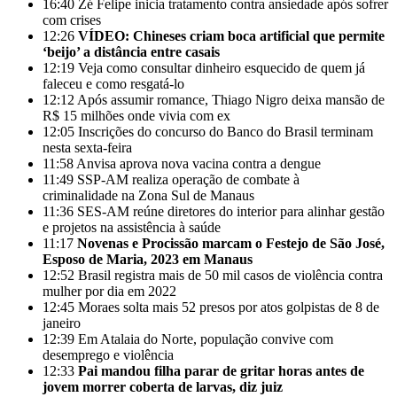
16:40
Zé Felipe inicia tratamento contra ansiedade após sofrer
com crises
12:26
VÍDEO: Chineses criam boca artificial que permite
‘beijo’ a distância entre casais
12:19
Veja como consultar dinheiro esquecido de quem já
faleceu e como resgatá-lo
12:12
Após assumir romance, Thiago Nigro deixa mansão de
R$ 15 milhões onde vivia com ex
12:05
Inscrições do concurso do Banco do Brasil terminam
nesta sexta-feira
11:58
Anvisa aprova nova vacina contra a dengue
11:49
SSP-AM realiza operação de combate à
criminalidade na Zona Sul de Manaus
11:36
SES-AM reúne diretores do interior para alinhar gestão
e projetos na assistência à saúde
11:17
Novenas e Procissão marcam o Festejo de São José,
Esposo de Maria, 2023 em Manaus
12:52
Brasil registra mais de 50 mil casos de violência contra
mulher por dia em 2022
12:45
Moraes solta mais 52 presos por atos golpistas de 8 de
janeiro
12:39
Em Atalaia do Norte, população convive com
desemprego e violência
12:33
Pai mandou filha parar de gritar horas antes de
jovem morrer coberta de larvas, diz juiz