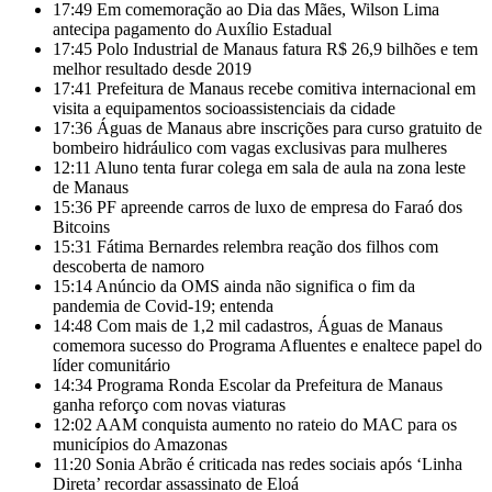
17:49
Em comemoração ao Dia das Mães, Wilson Lima
antecipa pagamento do Auxílio Estadual
17:45
Polo Industrial de Manaus fatura R$ 26,9 bilhões e tem
melhor resultado desde 2019
17:41
Prefeitura de Manaus recebe comitiva internacional em
visita a equipamentos socioassistenciais da cidade
17:36
Águas de Manaus abre inscrições para curso gratuito de
bombeiro hidráulico com vagas exclusivas para mulheres
12:11
Aluno tenta furar colega em sala de aula na zona leste
de Manaus
15:36
PF apreende carros de luxo de empresa do Faraó dos
Bitcoins
15:31
Fátima Bernardes relembra reação dos filhos com
descoberta de namoro
15:14
Anúncio da OMS ainda não significa o fim da
pandemia de Covid-19; entenda
14:48
Com mais de 1,2 mil cadastros, Águas de Manaus
comemora sucesso do Programa Afluentes e enaltece papel do
líder comunitário
14:34
Programa Ronda Escolar da Prefeitura de Manaus
ganha reforço com novas viaturas
12:02
AAM conquista aumento no rateio do MAC para os
municípios do Amazonas
11:20
Sonia Abrão é criticada nas redes sociais após ‘Linha
Direta’ recordar assassinato de Eloá