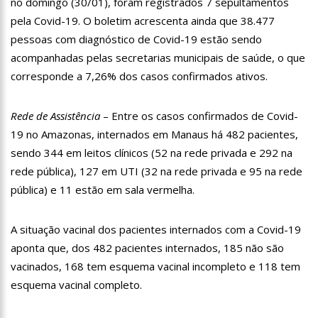
no domingo (30/01), foram registrados 7 sepultamentos
11:28
Casal é surpreendido com gravidez de sêxtuplos e pai ‘passa
pela Covid-19. O boletim acrescenta ainda que 38.477
mal’
pessoas com diagnóstico de Covid-19 estão sendo
11:22
UEA e Sejusc lançam cursos de capacitação para
atendimento a Pessoas com Deficiência
acompanhadas pelas secretarias municipais de saúde, o que
11:09
Bruna Biancardi ganha mimo de R$ 820 de Neymar: ‘Se fez
corresponde a 7,26% dos casos confirmados ativos.
presente mesmo distante’
14:30
Wilson Lima entrega Caimi Ada Rodrigues Viana revitalizado
Rede de Assistência
– Entre os casos confirmados de Covid-
à população idosa da zona oeste
19 no Amazonas, internados em Manaus há 482 pacientes,
14:25
Confira quais bairros de Manaus ficarão sem energia nesta
segunda-feira (15)
sendo 344 em leitos clínicos (52 na rede privada e 292 na
14:17
Motoristas de aplicativo entram em greve em todo o Brasil
rede pública), 127 em UTI (32 na rede privada e 95 na rede
pública) e 11 estão em sala vermelha.
14:10
Após matar colegas, policial grava vídeo: “Te vejo no inferno”;
assista
A situação vacinal dos pacientes internados com a Covid-19
13:52
Jovem sofre queimaduras de 1º grau no rosto após celular
explodir
aponta que, dos 482 pacientes internados, 185 não são
vacinados, 168 tem esquema vacinal incompleto e 118 tem
13:35
Mulher morre atropelada a caminho do trabalho em Manaus
esquema vacinal completo.
13:05
Cultura Manaus: 21ª Semana Nacional de Museus conta com
vasta programação em nove espaços culturais