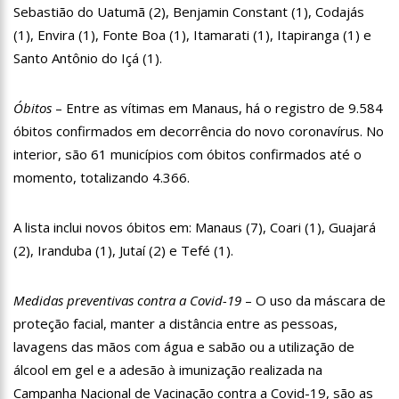
Sebastião do Uatumã (2), Benjamin Constant (1), Codajás
13:15
Nattan revela problema de saúde e afastamento temporário
(1), Envira (1), Fonte Boa (1), Itamarati (1), Itapiranga (1) e
dos palcos
Santo Antônio do Içá (1).
13:10
Anaju quase lambe lingua de Tati Zaqui e dá abaixadinha na
calça: “Empinei pra foto mesmo”
13:06
Motorista de aplicativo é preso por levar e buscar bandidos
Óbitos
– Entre as vítimas em Manaus, há o registro de 9.584
para assalto
óbitos confirmados em decorrência do novo coronavírus. No
13:03
Vídeo mostra exato momento que mototaxista despenca de
interior, são 61 municípios com óbitos confirmados até o
barranco e passageiro morre
momento, totalizando 4.366.
12:59
Manaus registra ocorrências de desabamento em manhã
chuvosa
12:48
Polícia investiga caso de bebê que teve cabeça arrancada no
A lista inclui novos óbitos em: Manaus (7), Coari (1), Guajará
parto
(2), Iranduba (1), Jutaí (2) e Tefé (1).
12:43
Câmara debate sobre preço das passagens aéreas para o
Norte
11:39
Roger e Caio Ribeiro ‘atropelam’ Galvão Bueno e animam a
Medidas preventivas contra a Covid-19
– O uso da máscara de
Globo
proteção facial, manter a distância entre as pessoas,
11:23
Key Alves confirma saída do vôlei e fatura R$ 3 milhões com
lavagens das mãos com água e sabão ou a utilização de
o Onlyfans
álcool em gel e a adesão à imunização realizada na
11:10
Morre, aos 75 anos, Rita Lee, ícone do rock n’ roll brasileiro
Campanha Nacional de Vacinação contra a Covid-19, são as