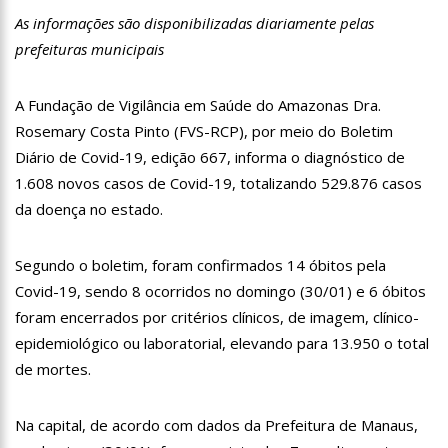
13:07
Greve de ônibus é suspensa a pedido do prefeito de
As informações são disponibilizadas diariamente pelas
Manaus
prefeituras municipais
12:55
PIB do Japão registra crescimento pela primeira vez em 3
trimestres
12:49
Anitta diz que ficou dez meses sem sexo e revela como se
A Fundação de Vigilância em Saúde do Amazonas Dra.
sentiu
Rosemary Costa Pinto (FVS-RCP), por meio do Boletim
12:37
Agenor Tupinambá fala sobre namoro com Lucas: “Não
Diário de Covid-19, edição 667, informa o diagnóstico de
houve traição”
1.608 novos casos de Covid-19, totalizando 529.876 casos
12:23
Influenciadora e ex são encontrados mortos em carro no
da doença no estado.
interior de SP
14:56
Vídeo: Reação de Ana Clara após não pegar buquê em
casamento viraliza: “Filho da put*! Nojento!”
Segundo o boletim, foram confirmados 14 óbitos pela
14:52
Procon-AM orienta população que Lei do Troco é válida e
Covid-19, sendo 8 ocorridos no domingo (30/01) e 6 óbitos
deve ser respeitada
foram encerrados por critérios clínicos, de imagem, clínico-
11:59
Empresário ‘Passarão’, dono do porto Chibatão, morre em
epidemiológico ou laboratorial, elevando para 13.950 o total
São Paulo
de mortes.
11:52
Petrobras anuncia nova política de preços de combustíveis
11:36
Acusado de divulgar fotos de corpo de Marília Mendonça e
Na capital, de acordo com dados da Prefeitura de Manaus,
de outros artistas mortos vira réu