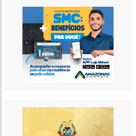
batalha judicial com Scooby
11:34
Shakira é a primeira ‘mulher latina do ano’ da Billboard
11:04
Cauã Reymond se diz focado em trabalho e nega ser solteiro
cobiçado
10:54
FENAJ e SJPAM se reúnem em Congresso Nacional de Ensino
e Jornalismo para discutir temas e melhorias para categoria
10:45
Shein promete investir R$ 750 mi no Brasil e gerar 100 mil
empregos
10:41
Reembolsos de planos de saúde disparam e empresas
suspeitam de fraude
10:28
Brasileiras presas na Alemanha relatam infecção por usar
roupas coletivas em prisão
10:21
Confira as vagas de emprego disponíveis em Manaus nesta
segunda-feira
10:17
Bruna Biancardi fala sobre privacidade em relacionamento
com Neymar
10:06
GSI divulga imagens do dia da invasão no Palácio do Planalto
09:50
Vídeo: sem trem de pouso, avião aterrissa de barriga em