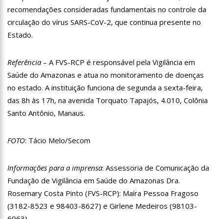
recomendações consideradas fundamentais no controle da
11:04
Gato desaparecido há 10 anos reencontra tutora
circulação do vírus SARS-CoV-2, que continua presente no
10:58
Homem t0rturad0 é jogado em frente à UBS do Cacau Pirêra,
Estado.
no AM
18:07
Shakira e Tom Cruise são vistos no GP de Miami, e internet
Referência
– A FVS-RCP é responsável pela Vigilância em
especula romance
Saúde do Amazonas e atua no monitoramento de doenças
18:02
Mulher joga água fervente em marido e filho de 3 anos
no estado. A instituição funciona de segunda a sexta-feira,
17:57
Presidente Lula propõe nova mudança no SALÁRIO MÍNIMO
das 8h às 17h, na avenida Torquato Tapajós, 4.010, Colônia
dos brasileiros
Santo Antônio, Manaus.
17:49
Em comemoração ao Dia das Mães, Wilson Lima antecipa
pagamento do Auxílio Estadual
FOTO
: Tácio Melo/Secom
17:45
Polo Industrial de Manaus fatura R$ 26,9 bilhões e tem
melhor resultado desde 2019
17:41
Prefeitura de Manaus recebe comitiva internacional em visita
Informações para a imprensa
: Assessoria de Comunicação da
a equipamentos socioassistenciais da cidade
Fundação de Vigilância em Saúde do Amazonas Dra.
17:36
Águas de Manaus abre inscrições para curso gratuito de
Rosemary Costa Pinto (FVS-RCP): Maíra Pessoa Fragoso
bombeiro hidráulico com vagas exclusivas para mulheres
(3182-8523 e 98403-8627) e Girlene Medeiros (98103-
12:11
Aluno tenta furar colega em sala de aula na zona leste de
Manaus
6963).