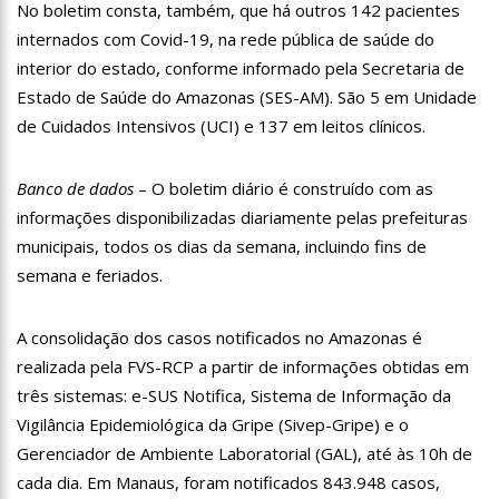
No boletim consta, também, que há outros 142 pacientes
12:57
Agenor Tupinambá tem primeiro encontro com namorado
internados com Covid-19, na rede pública de saúde do
após um ano de relacionamento a distância
interior do estado, conforme informado pela Secretaria de
13:03
Prefeitura de Manaus realiza 1ª Feira Folclórica no Centro
Cultural Povos da Amazônia
Estado de Saúde do Amazonas (SES-AM). São 5 em Unidade
12:56
OMS declara fim da emergência em saúde por mpox
de Cuidados Intensivos (UCI) e 137 em leitos clínicos.
12:45
Fornecedores entram com pedido de falência das lojas
Banco de dados
– O boletim diário é construído com as
Marisa
informações disponibilizadas diariamente pelas prefeituras
11:19
Secretaria de Fazenda alerta para golpes com pagamento
falso de IPVA por Pix
municipais, todos os dias da semana, incluindo fins de
10:58
Idosa comemora 107 anos com festa temática da Barbie e
semana e feriados.
encanta web
10:43
Bolsonaro virá a Manaus ainda este ano para fortalecer pré-
A consolidação dos casos notificados no Amazonas é
candidatura de coronel Menezes à Prefeitura de Manaus em 2024
realizada pela FVS-RCP a partir de informações obtidas em
10:26
Ex-noivo de Marília Mendonça choca fãs com homenagem a
ela em seu casamento
três sistemas: e-SUS Notifica, Sistema de Informação da
10:15
Aos 43 anos, mulher com deficiência contrata jovem para
Vigilância Epidemiológica da Gripe (Sivep-Gripe) e o
fazer sexo pela primeira vez
Gerenciador de Ambiente Laboratorial (GAL), até às 10h de
12:56
Virginia Fonseca mente sobre avião e Zé Felipe enfrenta
cada dia. Em Manaus, foram notificados 843.948 casos,
crise na carreira