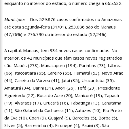
enquanto no interior do estado, o número chega a 665.532.
12:46
Enfermeiros do HPS 28 de Agosto são aprovados em
processo seletivo do Hospital Freiberg, na Alemanha
12:42
Casal morre em acidente de trânsito em avenida de Manaus
Municípios
– Dos 529.876 casos confirmados no Amazonas
até esta segunda-feira (31/01), 253.086 são de Manaus
12:35
Mãe de Paulo Gustavo revela testamento deixado pelo
(47,76%) e 276.790 do interior do estado (52,24%).
humorista
12:24
Livre da Globo, Galvão Bueno realiza sonho antigo e estreia
programa
A capital, Manaus, tem 334 novos casos confirmados. No
11:35
Prefeitura e Sinetram emitem cartão PassaFácil
interior, os 42 municípios que têm casos novos registrados
gratuitamente em ação itinerante
são: Maués (278), Manacapuru (194), Parintins (73), Lábrea
11:29
Com Lei Paulo Gustavo, governo garante R$ 3,8 bilhões para
(66), Itacoatiara (65), Careiro (55), Humaitá (53), Novo Airão
a cultura
(44), Careiro da Várzea (41), Jutaí (35), Urucurituba (35),
13:32
Governo do Amazonas vai em busca de modelo de parques
Amaturá (34), Uarini (31), Anori (26), Tefé (23), Presidente
ecoindustriais na Coreia do Sul
Figueiredo (22), Boca do Acre (20), Manicoré (19), Tapauá
13:29
Vítima de Daniel Alves larga emprego e desabafa: ‘Raiva e
nojo’
(19), Alvarães (17), Urucará (16), Tabatinga (13), Canutama
13:24
Mulher é sequestrada, agredida e tem o cabelo raspado por
(11), São Gabriel da Cachoeira (11), Autazes (10), Rio Preto
dívida de droga
da Eva (10), Coari (9), Guajará (9), Barcelos (5), Borba (5),
13:18
Velório de Rita Lee, em São Paulo, será aberto ao público
Silves (5), Barreirinha (4), Eirunepé (4), Pauini (3), São