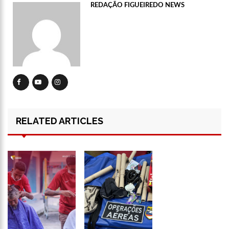
REDAÇÃO FIGUEIREDO NEWS
12:14
Prefeitura fecha cratera de 2,5 metros de profundidade na
Torquato Tapajós
12:08
Irmão de Shakira troca socos com Piqué para defender a
cantora
12:01
Cachorra foge de casa, caminha 16 km até abrigo em que
viveu e toca a campainha
11:54
Com queda da Vale e Petrobras, Bolsa recua 2% em volta do
feriado
11:40
Noivo de Maíra Cardi sobre submissão: “Importante para
relacionamentos”
RELATED ARTICLES
11:14
Capela é invadida e pichada com frases terraplanistas em SP
13:30
Pastor é processado por ‘terrorismo’ após jejum mortal de
fiéis
13:26
Prazo para recadastrar armas de fogo no sistema da PF
termina nesta quarta
13:22
Yasmin Brunet reclama da vida de solteira: “Não é para mim”
13:16
Whindersson Nunes e Luísa Sonza se reaproximam e