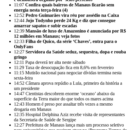
11:07
Confira quais bairros de Manaus ficarão sem
energia nesta terça-feira (4)
12:52
Pedro Guimarães vira réu por assédio na Caixa
12:44
Jojo Todynho perde 24 Kg e diz que consegue
amarrar sapatos e subir escadas
12:39
Mansão de luxo de Amazonino é anunciada por R$
12 milhões em Manaus; veja fotos
12:33
Filha de Quico, da série ‘Chaves’, entra para o
OnlyFans
12:27
Servidora da Saúde seduz, sequestra, dopa e rouba
gringo
12:11
Papa deverá ter alta neste sábado
11:29
Taxa de desocupação fica em 8,6% em fevereiro
11:15
Mutirão nacional para negociar dívidas termina nesta
sexta-feira
14:52
Câmara aprova repúdio a Lula, primeiro da história a
um presidente
14:47
Cientistas descobrem enorme ‘oceano’ abaixo da
superfície da Terra maior do que todos os mares acima
12:43
Homem é preso por assaltar três vezes a mesmo
drogaria em Manaus
12:35
Hospital Delphina Aziz recebe visita de representantes
da Secretaria de Saúde de Sergipe
12:27
Prefeitura de Manaus lança mais um processo seletivo