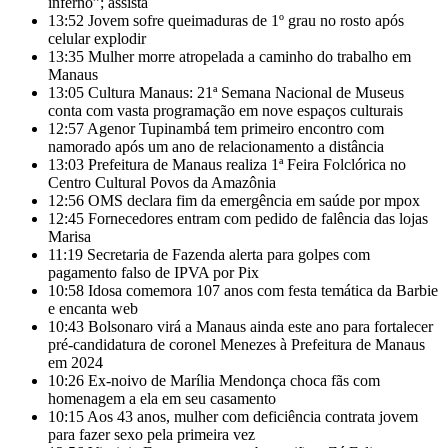
inferno”; assista
13:52
Jovem sofre queimaduras de 1º grau no rosto após
celular explodir
13:35
Mulher morre atropelada a caminho do trabalho em
Manaus
13:05
Cultura Manaus: 21ª Semana Nacional de Museus
conta com vasta programação em nove espaços culturais
12:57
Agenor Tupinambá tem primeiro encontro com
namorado após um ano de relacionamento a distância
13:03
Prefeitura de Manaus realiza 1ª Feira Folclórica no
Centro Cultural Povos da Amazônia
12:56
OMS declara fim da emergência em saúde por mpox
12:45
Fornecedores entram com pedido de falência das lojas
Marisa
11:19
Secretaria de Fazenda alerta para golpes com
pagamento falso de IPVA por Pix
10:58
Idosa comemora 107 anos com festa temática da Barbie
e encanta web
10:43
Bolsonaro virá a Manaus ainda este ano para fortalecer
pré-candidatura de coronel Menezes à Prefeitura de Manaus
em 2024
10:26
Ex-noivo de Marília Mendonça choca fãs com
homenagem a ela em seu casamento
10:15
Aos 43 anos, mulher com deficiência contrata jovem
para fazer sexo pela primeira vez