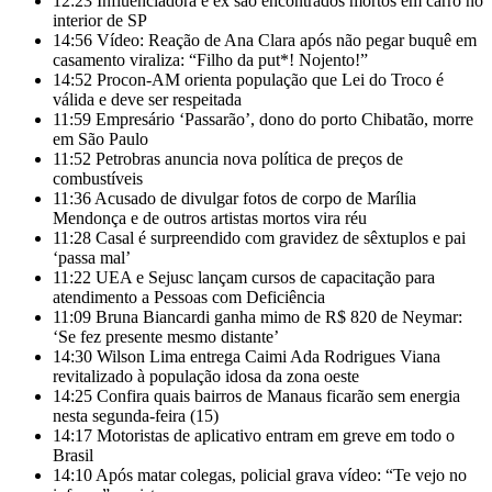
12:23
Influenciadora e ex são encontrados mortos em carro no
interior de SP
14:56
Vídeo: Reação de Ana Clara após não pegar buquê em
casamento viraliza: “Filho da put*! Nojento!”
14:52
Procon-AM orienta população que Lei do Troco é
válida e deve ser respeitada
11:59
Empresário ‘Passarão’, dono do porto Chibatão, morre
em São Paulo
11:52
Petrobras anuncia nova política de preços de
combustíveis
11:36
Acusado de divulgar fotos de corpo de Marília
Mendonça e de outros artistas mortos vira réu
11:28
Casal é surpreendido com gravidez de sêxtuplos e pai
‘passa mal’
11:22
UEA e Sejusc lançam cursos de capacitação para
atendimento a Pessoas com Deficiência
11:09
Bruna Biancardi ganha mimo de R$ 820 de Neymar:
‘Se fez presente mesmo distante’
14:30
Wilson Lima entrega Caimi Ada Rodrigues Viana
revitalizado à população idosa da zona oeste
14:25
Confira quais bairros de Manaus ficarão sem energia
nesta segunda-feira (15)
14:17
Motoristas de aplicativo entram em greve em todo o
Brasil
14:10
Após matar colegas, policial grava vídeo: “Te vejo no