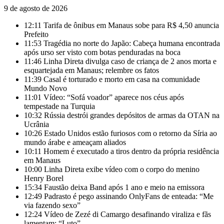
9 de agosto de 2026
12:11
Tarifa de ônibus em Manaus sobe para R$ 4,50 anuncia
Prefeito
11:53
Tragédia no norte do Japão: Cabeça humana encontrada
após urso ser visto com botas penduradas na boca
11:46
Linha Direta divulga caso de criança de 2 anos morta e
esquartejada em Manaus; relembre os fatos
11:39
Casal é torturado e morto em casa na comunidade
Mundo Novo
11:01
Vídeo: “Sofá voador” aparece nos céus após
tempestade na Turquia
10:32
Rússia destrói grandes depósitos de armas da OTAN na
Ucrânia
10:26
Estado Unidos estão furiosos com o retorno da Síria ao
mundo árabe e ameaçam aliados
10:11
Homem é executado a tiros dentro da própria residência
em Manaus
10:00
Linha Direta exibe vídeo com o corpo do menino
Henry Borel
15:34
Faustão deixa Band após 1 ano e meio na emissora
12:49
Padrasto é pego assinando OnlyFans de enteada: “Me
via fazendo sexo”
12:24
Vídeo de Zezé di Camargo desafinando viraliza e fãs
lamentam: “Luto”