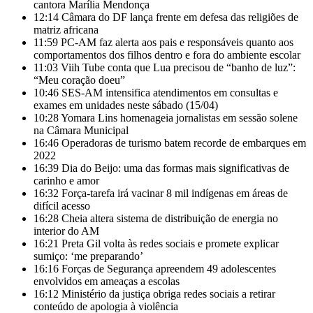
cantora Marília Mendonça
12:14
Câmara do DF lança frente em defesa das religiões de
matriz africana
11:59
PC-AM faz alerta aos pais e responsáveis quanto aos
comportamentos dos filhos dentro e fora do ambiente escolar
11:03
Viih Tube conta que Lua precisou de “banho de luz”:
“Meu coração doeu”
10:46
SES-AM intensifica atendimentos em consultas e
exames em unidades neste sábado (15/04)
10:28
Yomara Lins homenageia jornalistas em sessão solene
na Câmara Municipal
16:46
Operadoras de turismo batem recorde de embarques em
2022
16:39
Dia do Beijo: uma das formas mais significativas de
carinho e amor
16:32
Força-tarefa irá vacinar 8 mil indígenas em áreas de
difícil acesso
16:28
Cheia altera sistema de distribuição de energia no
interior do AM
16:21
Preta Gil volta às redes sociais e promete explicar
sumiço: ‘me preparando’
16:16
Forças de Segurança apreendem 49 adolescentes
envolvidos em ameaças a escolas
16:12
Ministério da justiça obriga redes sociais a retirar
conteúdo de apologia à violência