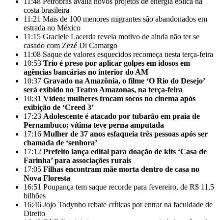
11:48
Petrobras avalia novos projetos de energia eólica na
costa brasileira
11:21
Mais de 100 menores migrantes são abandonados em
estrada no México
11:15
Graciele Lacerda revela motivo de ainda não ter se
casado com Zezé Di Camargo
11:08
Saque de valores esquecidos recomeça nesta terça-feira
10:53
Trio é preso por aplicar golpes em idosos em
agências bancárias no interior do AM
10:37
Gravado na Amazônia, o filme ‘O Rio do Desejo’
será exibido no Teatro Amazonas, na terça-feira
10:31
Vídeo: mulheres trocam socos no cinema após
exibição de ‘Creed 3’
17:23
Adolescente é atacado por tubarão em praia de
Pernambuco; vítima teve perna amputada
17:16
Mulher de 37 anos esfaqueia três pessoas após ser
chamada de ‘senhora’
17:12
Prefeito lança edital para doação de kits ‘Casa de
Farinha’ para associações rurais
17:05
Filhas encontram mãe morta dentro de casa no
Nova Floresta
16:51
Poupança tem saque recorde para fevereiro, de R$ 11,5
bilhões
16:46
Jojo Todynho rebate críticas por entrar na faculdade de
Direito