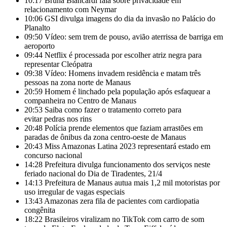
10:17
Bruna Biancardi fala sobre privacidade em
relacionamento com Neymar
10:06
GSI divulga imagens do dia da invasão no Palácio do
Planalto
09:50
Vídeo: sem trem de pouso, avião aterrissa de barriga em
aeroporto
09:44
Netflix é processada por escolher atriz negra para
representar Cleópatra
09:38
Vídeo: Homens invadem residência e matam três
pessoas na zona norte de Manaus
20:59
Homem é linchado pela população após esfaquear a
companheira no Centro de Manaus
20:53
Saiba como fazer o tratamento correto para
evitar pedras nos rins
20:48
Polícia prende elementos que faziam arrastões em
paradas de ônibus da zona centro-oeste de Manaus
20:43
Miss Amazonas Latina 2023 representará estado em
concurso nacional
14:28
Prefeitura divulga funcionamento dos serviços neste
feriado nacional do Dia de Tiradentes, 21/4
14:13
Prefeitura de Manaus autua mais 1,2 mil motoristas por
uso irregular de vagas especiais
13:43
Amazonas zera fila de pacientes com cardiopatia
congênita
18:22
Brasileiros viralizam no TikTok com carro de som