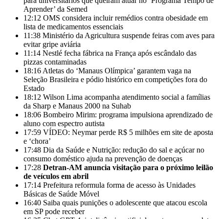
para universitários que queiram atuar no ‘Programa Tempo de
Aprender’ da Semed
12:12
OMS considera incluir remédios contra obesidade em
lista de medicamentos essenciais
11:38
Ministério da Agricultura suspende feiras com aves para
evitar gripe aviária
11:14
Nestlé fecha fábrica na França após escândalo das
pizzas contaminadas
18:16
Atletas do ‘Manaus Olímpica’ garantem vaga na
Seleção Brasileira e pódio histórico em competições fora do
Estado
18:12
Wilson Lima acompanha atendimento social a famílias
da Sharp e Manaus 2000 na Suhab
18:06
Bombeiro Mirim: programa impulsiona aprendizado de
aluno com espectro autista
17:59
VÍDEO: Neymar perde R$ 5 milhões em site de aposta
e ‘chora’
17:48
Dia da Saúde e Nutrição: redução do sal e açúcar no
consumo doméstico ajuda na prevenção de doenças
17:28
Detran-AM anuncia visitação para o próximo leilão
de veículos em abril
17:14
Prefeitura reformula forma de acesso às Unidades
Básicas de Saúde Móvel
16:40
Saiba quais punições o adolescente que atacou escola
em SP pode receber