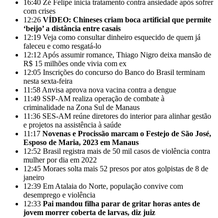
16:40
Zé Felipe inicia tratamento contra ansiedade após sofrer
com crises
12:26
VÍDEO: Chineses criam boca artificial que permite
‘beijo’ a distância entre casais
12:19
Veja como consultar dinheiro esquecido de quem já
faleceu e como resgatá-lo
12:12
Após assumir romance, Thiago Nigro deixa mansão de
R$ 15 milhões onde vivia com ex
12:05
Inscrições do concurso do Banco do Brasil terminam
nesta sexta-feira
11:58
Anvisa aprova nova vacina contra a dengue
11:49
SSP-AM realiza operação de combate à
criminalidade na Zona Sul de Manaus
11:36
SES-AM reúne diretores do interior para alinhar gestão
e projetos na assistência à saúde
11:17
Novenas e Procissão marcam o Festejo de São José,
Esposo de Maria, 2023 em Manaus
12:52
Brasil registra mais de 50 mil casos de violência contra
mulher por dia em 2022
12:45
Moraes solta mais 52 presos por atos golpistas de 8 de
janeiro
12:39
Em Atalaia do Norte, população convive com
desemprego e violência
12:33
Pai mandou filha parar de gritar horas antes de
jovem morrer coberta de larvas, diz juiz