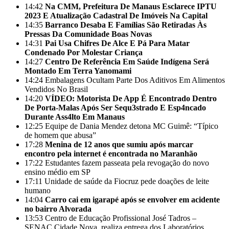
14:42
Na CMM, Prefeitura De Manaus Esclarece IPTU
2023 E Atualização Cadastral De Imóveis Na Capital
14:35
Barranco Desaba E Famílias São Retiradas Às
Pressas Da Comunidade Boas Novas
14:31
Pai Usa Chifres De Alce E Pá Para Matar
Condenado Por Molestar Criança
14:27
Centro De Referência Em Saúde Indígena Será
Montado Em Terra Yanomami
14:24
Embalagens Ocultam Parte Dos Aditivos Em Alimentos
Vendidos No Brasil
14:20
VÍDEO: Motorista De App É Encontrado Dentro
De Porta-Malas Após Ser Sequ3strado E Esp4ncado
Durante Ass4lto Em Manaus
12:25
Equipe de Dania Mendez detona MC Guimê: “Típico
de homem que abusa”
17:28
Menina de 12 anos que sumiu após marcar
encontro pela internet é encontrada no Maranhão
17:22
Estudantes fazem passeata pela revogação do novo
ensino médio em SP
17:11
Unidade de saúde da Fiocruz pede doações de leite
humano
14:04
Carro cai em igarapé após se envolver em acidente
no bairro Alvorada
13:53
Centro de Educação Profissional José Tadros –
SENAC Cidade Nova, realiza entrega dos Laboratórios