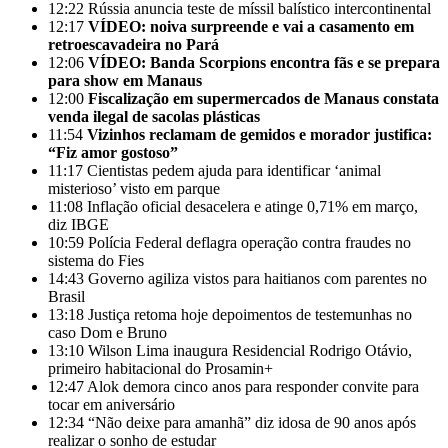
12:22
Rússia anuncia teste de míssil balístico intercontinental
12:17
VÍDEO: noiva surpreende e vai a casamento em
retroescavadeira no Pará
12:06
VÍDEO: Banda Scorpions encontra fãs e se prepara
para show em Manaus
12:00
Fiscalização em supermercados de Manaus constata
venda ilegal de sacolas plásticas
11:54
Vizinhos reclamam de gemidos e morador justifica:
“Fiz amor gostoso”
11:17
Cientistas pedem ajuda para identificar ‘animal
misterioso’ visto em parque
11:08
Inflação oficial desacelera e atinge 0,71% em março,
diz IBGE
10:59
Polícia Federal deflagra operação contra fraudes no
sistema do Fies
14:43
Governo agiliza vistos para haitianos com parentes no
Brasil
13:18
Justiça retoma hoje depoimentos de testemunhas no
caso Dom e Bruno
13:10
Wilson Lima inaugura Residencial Rodrigo Otávio,
primeiro habitacional do Prosamin+
12:47
Alok demora cinco anos para responder convite para
tocar em aniversário
12:34
“Não deixe para amanhã” diz idosa de 90 anos após
realizar o sonho de estudar