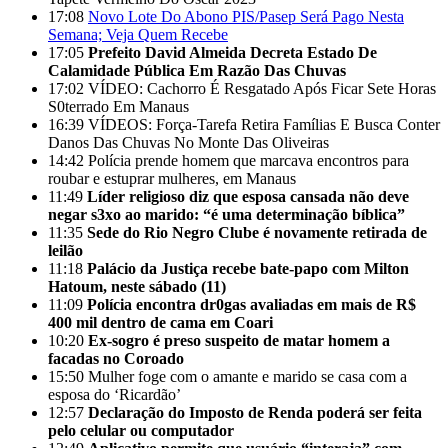
17:08
Novo Lote Do Abono PIS/Pasep Será Pago Nesta
Semana; Veja Quem Recebe
17:05
Prefeito David Almeida Decreta Estado De
Calamidade Pública Em Razão Das Chuvas
17:02
VÍDEO: Cachorro É Resgatado Após Ficar Sete Horas
S0terrado Em Manaus
16:39
VÍDEOS: Força-Tarefa Retira Famílias E Busca Conter
Danos Das Chuvas No Monte Das Oliveiras
14:42
Polícia prende homem que marcava encontros para
roubar e estuprar mulheres, em Manaus
11:49
Líder religioso diz que esposa cansada não deve
negar s3xo ao marido: “é uma determinação bíblica”
11:35
Sede do Rio Negro Clube é novamente retirada de
leilão
11:18
Palácio da Justiça recebe bate-papo com Milton
Hatoum, neste sábado (11)
11:09
Polícia encontra dr0gas avaliadas em mais de R$
400 mil dentro de cama em Coari
10:20
Ex-sogro é preso suspeito de matar homem a
facadas no Coroado
15:50
Mulher foge com o amante e marido se casa com a
esposa do ‘Ricardão’
12:57
Declaração do Imposto de Renda poderá ser feita
pelo celular ou computador