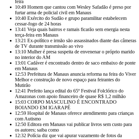
feira
10:49
Homem que cantou com Wesley Safadão é preso por
furtar arma de policial civil em Manaus
10:40
Exército do Sudão e grupo paramilitar estabelecem
cessar-fogo de 24 horas
13:41
Veja quais bairros e ramais ficarão sem energia nesta
terça-feira em Manaus
13:21
Ex-político e irmão são assassinados diante das câmeras
de TV durante transmissão ao vivo
13:10
Mulher é presa suspeita de envenenar o próprio marido
no interior do AM
13:01
Cadáver é encontrado dentro de saco embaixo de ponte
em Manaus
12:53
Prefeitura de Manaus anuncia reforma na feira do Viver
Melhor e construção de novo espaço para feirantes do
Mutirão
12:41
Prefeito lança edital do 65º Festival Folclórico do
Amazonas com apoio financeiro de quase R$ 1,2 milhão
15:03
CORPO MASCULINO É ENCONTRADO
BOIANDO EM IGARAPÉ
12:59
Hospital de Manaus oferece atendimento para crianças
com Autismo
12:50
Editora em Manaus vai publicar livros sem custo para
os autores; saiba como
12:32
Polícia diz que vai apurar vazamento de fotos da