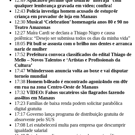
12:49
Aplicativo permite que usuário “interaja” com
qualquer lembrança gravada em vídeo; confira!
12:43
Polícia investiga homem acusado de estupr4r
criança em provador de loja em Manaus
12:30
Musical ‘Celebration’ homenageia anos 80 e 90 no
Teatro Amazonas
12:27
Maíra Cardi se declara a Thiago Nigro e causa
polêmica: “Desejo ser submissa todos os dias da minha vida”
18:05
Pit bull se assusta com o brilho nos dentes e arranca
nariz de mulher
17:52
Prefeitura convoca classificados do edital Thiago de
Mello – Novos Talentos e ‘Artistas e Profissionais da
Cultura’
17:47
Whindersson anuncia volta ao boxe e vai disputar
torneio mundial
17:38
Homem b4leado é encontrado agoniz4ndo em d0r
em rua na zona Centro-Oeste de Manaus
17:32
VÍDEO: Falsos sucateiros são flagrados fazendo
ass4ltos em Manaus
17:23
Famílias de baixa renda podem solicitar parabólica
digital gratuita
17:17
Governo lança programa de distribuição gratuita de
absorvente pelo SUS
17:08
Lei estabelecerá multa para empresa que descumprir
igualdade salarial