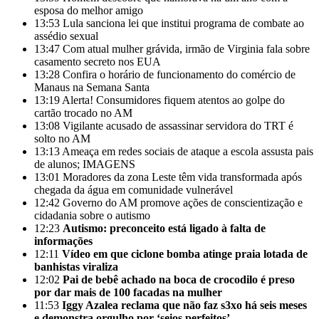
esposa do melhor amigo
13:53
Lula sanciona lei que institui programa de combate ao
assédio sexual
13:47
Com atual mulher grávida, irmão de Virginia fala sobre
casamento secreto nos EUA
13:28
Confira o horário de funcionamento do comércio de
Manaus na Semana Santa
13:19
Alerta! Consumidores fiquem atentos ao golpe do
cartão trocado no AM
13:08
Vigilante acusado de assassinar servidora do TRT é
solto no AM
13:13
Ameaça em redes sociais de ataque a escola assusta pais
de alunos; IMAGENS
13:01
Moradores da zona Leste têm vida transformada após
chegada da água em comunidade vulnerável
12:42
Governo do AM promove ações de conscientização e
cidadania sobre o autismo
12:23
Autismo: preconceito está ligado à falta de
informações
12:11
Vídeo em que ciclone bomba atinge praia lotada de
banhistas viraliza
12:02
Pai de bebê achado na boca de crocodilo é preso
por dar mais de 100 facadas na mulher
11:53
Iggy Azalea reclama que não faz s3xo há seis meses
e demonstra orgulho por ‘seios perfeitos’