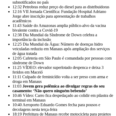
subnotificados no país
12:32
Petrobras reduz preço do diesel para as distribuidoras
12:16
VII Jornada Científica: Fundação Hospital Adriano
Jorge abre inscrição para apresentação de trabalhos
acadêmicos
11:43
Saúde do Amazonas amplia público-alvo da vacina
bivalente contra a Covid-19
12:38
Dia Mundial da Síndrome de Down celebra a
importância da inclusão
12:25
Dia Mundial da Água: Número de doenças hidro
veiculadas reduziu em Manaus após ampliação dos serviços
de água tratada
12:05
Cafeteria em São Paulo é comandada por pessoas com
síndrome de Down
11:25
VÍDEO: elevador superlotado despenca e deixa 3
feridos em Maceió
11:11
Culpado de feminicídio volta a ser preso com arma e
droga em Manaus
11:03
Jovem gera polêmica ao divulgar regras do seu
casamento: ‘Não quero ninguém bebendo’
10:46
Vídeo: Carro fica despedaçado ao colidir em pilastra de
terminal em Manaus
10:40
Aeroporto Eduardo Gomes fecha para pousos e
decolagens nesta terça-feira
18:19
Prefeitura de Manaus recebe motocicleta para projetos