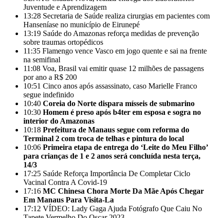
Juventude e Aprendizagem
13:28
Secretaria de Saúde realiza cirurgias em pacientes com
Hanseníase no município de Eirunepé
13:19
Saúde do Amazonas reforça medidas de prevenção
sobre traumas ortopédicos
11:35
Flamengo vence Vasco em jogo quente e sai na frente
na semifinal
11:08
Voa, Brasil vai emitir quase 12 milhões de passagens
por ano a R$ 200
10:51
Cinco anos após assassinato, caso Marielle Franco
segue indefinido
10:40
Coreia do Norte dispara mísseis de submarino
10:30
Homem é preso após b4ter em esposa e sogra no
interior do Amazonas
10:18
Prefeitura de Manaus segue com reforma do
Terminal 2 com troca de telhas e pintura do local
10:06
Primeira etapa de entrega do ‘Leite do Meu Filho’
para crianças de 1 e 2 anos será concluída nesta terça,
14/3
17:25
Saúde Reforça Importância De Completar Ciclo
Vacinal Contra A Covid-19
17:16
MC Chinesa Chora Morte Da Mãe Após Chegar
Em Manaus Para Visita-La
17:12
VÍDEO: Lady Gaga Ajuda Fotógrafo Que Caiu No
Tapete Vermelho Do Oscar 2023