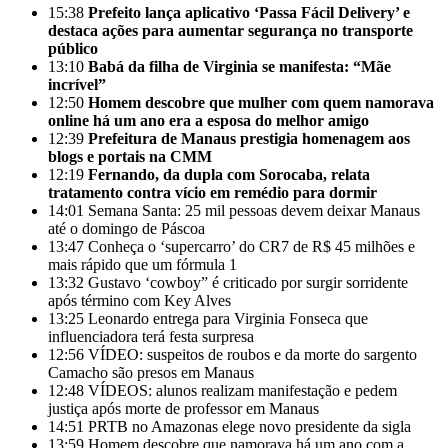
15:38
Prefeito lança aplicativo ‘Passa Fácil Delivery’ e
destaca ações para aumentar segurança no transporte
público
13:10
Babá da filha de Virginia se manifesta: “Mãe
incrível”
12:50
Homem descobre que mulher com quem namorava
online há um ano era a esposa do melhor amigo
12:39
Prefeitura de Manaus prestigia homenagem aos
blogs e portais na CMM
12:19
Fernando, da dupla com Sorocaba, relata
tratamento contra vício em remédio para dormir
14:01
Semana Santa: 25 mil pessoas devem deixar Manaus
até o domingo de Páscoa
13:47
Conheça o ‘supercarro’ do CR7 de R$ 45 milhões e
mais rápido que um fórmula 1
13:32
Gustavo ‘cowboy” é criticado por surgir sorridente
após término com Key Alves
13:25
Leonardo entrega para Virginia Fonseca que
influenciadora terá festa surpresa
12:56
VÍDEO: suspeitos de roubos e da morte do sargento
Camacho são presos em Manaus
12:48
VÍDEOS: alunos realizam manifestação e pedem
justiça após morte de professor em Manaus
14:51
PRTB no Amazonas elege novo presidente da sigla
13:59
Homem descobre que namorava há um ano com a