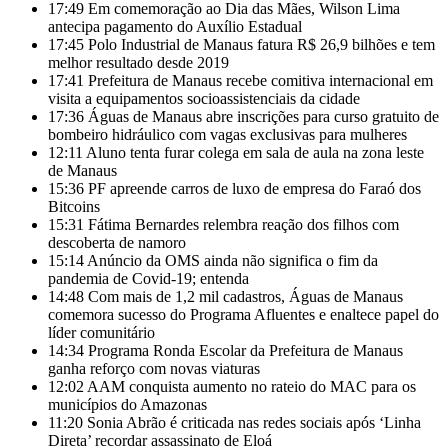
17:49
Em comemoração ao Dia das Mães, Wilson Lima
antecipa pagamento do Auxílio Estadual
17:45
Polo Industrial de Manaus fatura R$ 26,9 bilhões e tem
melhor resultado desde 2019
17:41
Prefeitura de Manaus recebe comitiva internacional em
visita a equipamentos socioassistenciais da cidade
17:36
Águas de Manaus abre inscrições para curso gratuito de
bombeiro hidráulico com vagas exclusivas para mulheres
12:11
Aluno tenta furar colega em sala de aula na zona leste
de Manaus
15:36
PF apreende carros de luxo de empresa do Faraó dos
Bitcoins
15:31
Fátima Bernardes relembra reação dos filhos com
descoberta de namoro
15:14
Anúncio da OMS ainda não significa o fim da
pandemia de Covid-19; entenda
14:48
Com mais de 1,2 mil cadastros, Águas de Manaus
comemora sucesso do Programa Afluentes e enaltece papel do
líder comunitário
14:34
Programa Ronda Escolar da Prefeitura de Manaus
ganha reforço com novas viaturas
12:02
AAM conquista aumento no rateio do MAC para os
municípios do Amazonas
11:20
Sonia Abrão é criticada nas redes sociais após ‘Linha
Direta’ recordar assassinato de Eloá