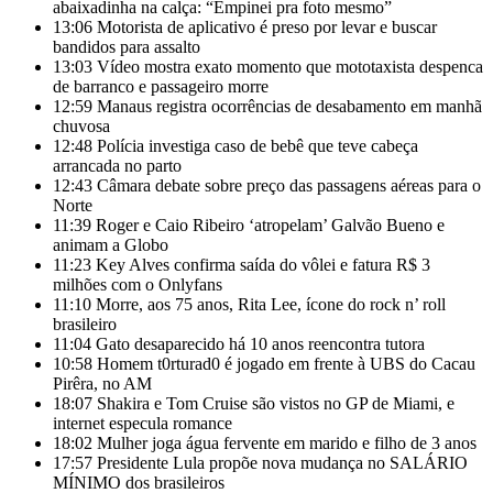
abaixadinha na calça: “Empinei pra foto mesmo”
13:06
Motorista de aplicativo é preso por levar e buscar
bandidos para assalto
13:03
Vídeo mostra exato momento que mototaxista despenca
de barranco e passageiro morre
12:59
Manaus registra ocorrências de desabamento em manhã
chuvosa
12:48
Polícia investiga caso de bebê que teve cabeça
arrancada no parto
12:43
Câmara debate sobre preço das passagens aéreas para o
Norte
11:39
Roger e Caio Ribeiro ‘atropelam’ Galvão Bueno e
animam a Globo
11:23
Key Alves confirma saída do vôlei e fatura R$ 3
milhões com o Onlyfans
11:10
Morre, aos 75 anos, Rita Lee, ícone do rock n’ roll
brasileiro
11:04
Gato desaparecido há 10 anos reencontra tutora
10:58
Homem t0rturad0 é jogado em frente à UBS do Cacau
Pirêra, no AM
18:07
Shakira e Tom Cruise são vistos no GP de Miami, e
internet especula romance
18:02
Mulher joga água fervente em marido e filho de 3 anos
17:57
Presidente Lula propõe nova mudança no SALÁRIO
MÍNIMO dos brasileiros