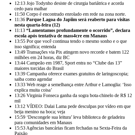
12:13
Jojo Todynho desiste de cirurgia bariátrica e acorda
cedo para malhar
11:50
Corpo é encontrado enrolado em rede na zona norte.
11:36
Parque Lagoa do Japiim será reaberto para visitas
nesta quarta-feira (12)
11:13
“Lamentamos profundamente o ocorrido”, declara
escola após tentativa de mass4cre em Manaus
13:55
Por que você continua tendo o mesmo sonho e o que
isso significa; entenda
13:49
Transações via Pix atingem novo recorde e batem 122
milhões em 24 horas, diz BC
13:44
Campeão em 1987, Sport entra no “Clube das 13”
maiores torcidas do Brasil
13:39
Campanha oferece exames gratuitos de laringoscopia;
saiba como agendar
13:33
Web reage a semelhança entre Arthur e Lamoglia: ‘Isso
explica muita coisa’
13:26
Virginia Fonseca ganha da sogra bota-chinelo de R$ 12
mil
13:12
VÍDEO: Dalai Lama pede desculpas por vídeo em que
beija menino na boca; veja
15:59
‘Descongele sua leitura’ leva biblioteca de geladeira
para comunidades em Manaus
15:53
Agências bancárias ficam fechadas na Sexta-Feira da
Paixão