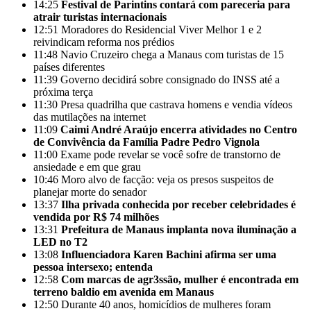
14:25
Festival de Parintins contará com pareceria para
atrair turistas internacionais
12:51
Moradores do Residencial Viver Melhor 1 e 2
reivindicam reforma nos prédios
11:48
Navio Cruzeiro chega a Manaus com turistas de 15
países diferentes
11:39
Governo decidirá sobre consignado do INSS até a
próxima terça
11:30
Presa quadrilha que castrava homens e vendia vídeos
das mutilações na internet
11:09
Caimi André Araújo encerra atividades no Centro
de Convivência da Família Padre Pedro Vignola
11:00
Exame pode revelar se você sofre de transtorno de
ansiedade e em que grau
10:46
Moro alvo de facção: veja os presos suspeitos de
planejar morte do senador
13:37
Ilha privada conhecida por receber celebridades é
vendida por R$ 74 milhões
13:31
Prefeitura de Manaus implanta nova iluminação a
LED no T2
13:08
Influenciadora Karen Bachini afirma ser uma
pessoa intersexo; entenda
12:58
Com marcas de agr3ssão, mulher é encontrada em
terreno baldio em avenida em Manaus
12:50
Durante 40 anos, homicídios de mulheres foram