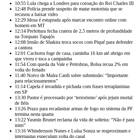
10:55
Lula chega a Londres para coroação do Rei Charles III
12:48
Polícia prende suspeito de matar motorista que se
recusou a baixar vidro
12:29
Idosa é estuprada após marcar encontro online com
homem em MT
12:14
Prefeitura fecha cratera de 2,5 metros de profundidade
na Torquato Tapajós
12:08
Irmão de Shakira troca socos com Piqué para defender
a cantora
12:01
Cachorra foge de casa, caminha 16 km até abrigo em
que viveu e toca a campainha
11:54
Com queda da Vale e Petrobras, Bolsa recua 2% em
volta do feriado
11:40
Noivo de Maíra Cardi sobre submissão: “Importante
para relacionamentos”
11:14
Capela é invadida e pichada com frases terraplanistas
em SP
13:30
Pastor é processado por ‘terrorismo’ após jejum mortal
de fiéis
13:26
Prazo para recadastrar armas de fogo no sistema da PF
termina nesta quarta
13:22
Yasmin Brunet reclama da vida de solteira: “Não é para
mim”
13:16
Whindersson Nunes e Luísa Sonza se reaproximam e
internautas especulam volta do casal