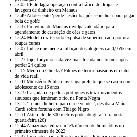
13:02
PF deflagra operação contra tráfico de drogas e
lavagem de dinheiro em Manaus
12:49
Adolescente ‘perde’ testículo após se inclinar para pegar
bola de golfe
12:37
Prefeitura de Manaus divulga calendário para
agendamento de castração de cães e gatos
12:24
Modelo diz ter sido expulsa de supermercado por usar
roupas curtas
12:07
Índice que mede a inflação dos aluguéis cai 0,95% em
abril
11:27
Jojo Todynho cada vez mais focada nos treinos após
perder 24 quilos
11:15
Medo do Chucky? Filmes de terror baseados em fatos
da vida real!
11:01
Ministério Público investiga prefeito que se casou com
adolescente de 16 anos
13:19
Calçadão de pedras portuguesas traz movimentos
sinuosos que lembram o rio, na Ponta Negra
13:15
‘Temos dinheiro para dar e vender’, desabafa Maíra
Cardi sobre fortuna com Thiago Nigro
12:51
Asteroide de 300 metros pode atingir a Terra nesta
quarta-feira (26)
12:44
Amazonas reduz em 5% número de homicídios no
primeiro trimestre de 2023
12:37
Inscrições para o Programa Bolsa Idiomas começam