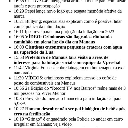
16:35
Chat GPT-4: inteligência artificial mente para completar
tarefa e gera preocupação
16:29
Pepsi lança novo logo que resgata memória afetiva da
marca
16:21
Bullying: especialistas explicam como é possível lidar
com a prática da intimidação
16:11
Ipea revê para cima projeção da inflação em 2023
16:05
VÍDEO: Criminosos são flagrados r0ubando
caminhão em plena luz do dia em Manaus
16:00
Cientistas encontram pequenas crateras com água
na superfície da Lua
15:53
Prefeitura de Manaus fará visita a áreas de
interesse para habitação social com equipe da Vpreshaf
11:42
Virginia Fonseca cobre tatuagem em homenagem a ex-
namorado
11:30
VÍDEOS: criminosos explodem acesso ao cofre de
posto de combustíveis em Manaus
10:56
2a Edição do “Record TV nos Bairros” reúne mais de 3
mil pessoas no Viver Melhor
10:35
Previsão do mercado financeiro para inflação cai para
5,93%
10:27
Homem descobre não ser pai biológico de bebê após
erro na fertilização
10:19
“Gringo” é enquadrado pela Polícia ao andar em carro
irregular em Manaus; veja vídeo