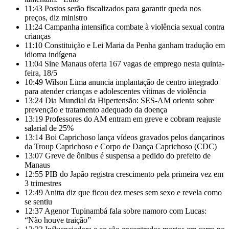
11:43
Postos serão fiscalizados para garantir queda nos
preços, diz ministro
11:24
Campanha intensifica combate à violência sexual contra
crianças
11:10
Constituição e Lei Maria da Penha ganham tradução em
idioma indígena
11:04
Sine Manaus oferta 167 vagas de emprego nesta quinta-
feira, 18/5
10:49
Wilson Lima anuncia implantação de centro integrado
para atender crianças e adolescentes vítimas de violência
13:24
Dia Mundial da Hipertensão: SES-AM orienta sobre
prevenção e tratamento adequado da doença
13:19
Professores do AM entram em greve e cobram reajuste
salarial de 25%
13:14
Boi Caprichoso lança vídeos gravados pelos dançarinos
da Troup Caprichoso e Corpo de Dança Caprichoso (CDC)
13:07
Greve de ônibus é suspensa a pedido do prefeito de
Manaus
12:55
PIB do Japão registra crescimento pela primeira vez em
3 trimestres
12:49
Anitta diz que ficou dez meses sem sexo e revela como
se sentiu
12:37
Agenor Tupinambá fala sobre namoro com Lucas:
“Não houve traição”