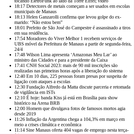
tocando EletroFunk ao lado da Torre Eiffel; vídeo
18:17
Detectores de metais começam a ser usados em escolas
municipais de Manaus
18:13
Helen Ganzarolli confirma que levou golpe do ex-
marido: “Não estou bem”
18:01
Prefeito de São José do Campestre é assassinado a tiros
em sua residência.
17:54
Moradores do Viver Melhor 1 recebem serviços de
UBS móvel da Prefeitura de Manaus a partir de segunda-feira,
24/4
17:48
Wilson Lima apresenta ‘Amazonas Meu Lar’ ao
ministro das Cidades e para a presidente da Caixa
17:41
CNH Social 2023: mais de 90 mil inscrições são
realizadas nas primeiras horas após a liberação do sistema
12:40
Em 10 dias, 225 pessoas foram presas por suspeita de
ligação com ataques a escolas
12:30
Fundação Alfredo da Matta discute parceria e retomada
de vigilância em ISTs
12:10
É hoje: banda Kiss já está em Brasília para show
histórico na Arena BRB
12:00
Homem que divulgava fotos de famosos mortos agia
desde 2019
11:26
Inflação da Argentina chega a 104,3% em março em
meio a crises climática e econômica
11:14
Sine Manaus oferta 404 vagas de emprego nesta terça-