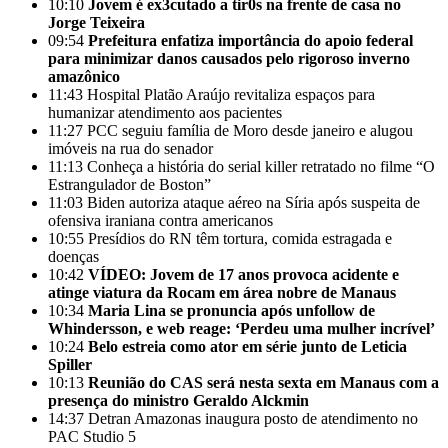
10:10
Jovem é ex3cutado a tir0s na frente de casa no
Jorge Teixeira
09:54
Prefeitura enfatiza importância do apoio federal
para minimizar danos causados pelo rigoroso inverno
amazônico
11:43
Hospital Platão Araújo revitaliza espaços para
humanizar atendimento aos pacientes
11:27
PCC seguiu família de Moro desde janeiro e alugou
imóveis na rua do senador
11:13
Conheça a história do serial killer retratado no filme “O
Estrangulador de Boston”
11:03
Biden autoriza ataque aéreo na Síria após suspeita de
ofensiva iraniana contra americanos
10:55
Presídios do RN têm tortura, comida estragada e
doenças
10:42
VÍDEO: Jovem de 17 anos provoca acidente e
atinge viatura da Rocam em área nobre de Manaus
10:34
Maria Lina se pronuncia após unfollow de
Whindersson, e web reage: ‘Perdeu uma mulher incrível’
10:24
Belo estreia como ator em série junto de Leticia
Spiller
10:13
Reunião do CAS será nesta sexta em Manaus com a
presença do ministro Geraldo Alckmin
14:37
Detran Amazonas inaugura posto de atendimento no
PAC Studio 5