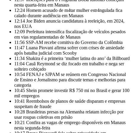
nesta quarta-feira em Manaus
12:24
Homem acusado de m4tar mulher estr4ngulada fica
calado durante audiência em Manaus
12:14
Joe Biden anuncia candidatura à reeleição, em 2024,
nos EUA
12:09
Prefeitura intensifica fiscalização de veículos pesados
em vias regulamentadas de Manaus
11:56
SSP-AM recebe comitiva do Governo da Colômbia
11:47
Luana Piovani afirma sofrer com crises de ansiedade
após batalha judicial com Scooby
11:34
Shakira é a primeira ‘mulher latina do ano’ da Billboard
11:04
Cauã Reymond se diz focado em trabalho e nega ser
solteiro cobiçado
10:54
FENAJ e SJPAM se reúnem em Congresso Nacional
de Ensino e Jornalismo para discutir temas e melhorias para
categoria
10:45
Shein promete investir R$ 750 mi no Brasil e gerar 100
mil empregos
10:41
Reembolsos de planos de saúde disparam e empresas
suspeitam de fraude
10:28
Brasileiras presas na Alemanha relatam infecção por
usar roupas coletivas em prisão
10:21
Confira as vagas de emprego disponíveis em Manaus
nesta segunda-feira