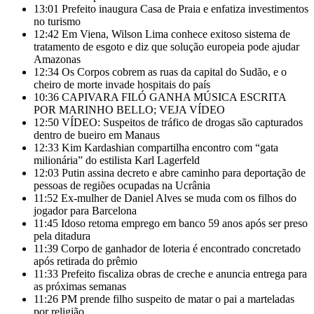
13:01
Prefeito inaugura Casa de Praia e enfatiza investimentos
no turismo
12:42
Em Viena, Wilson Lima conhece exitoso sistema de
tratamento de esgoto e diz que solução europeia pode ajudar
Amazonas
12:34
Os Corpos cobrem as ruas da capital do Sudão, e o
cheiro de morte invade hospitais do país
10:36
CAPIVARA FILÓ GANHA MÚSICA ESCRITA
POR MARINHO BELLO; VEJA VÍDEO
12:50
VÍDEO: Suspeitos de tráfico de drogas são capturados
dentro de bueiro em Manaus
12:33
Kim Kardashian compartilha encontro com “gata
milionária” do estilista Karl Lagerfeld
12:03
Putin assina decreto e abre caminho para deportação de
pessoas de regiões ocupadas na Ucrânia
11:52
Ex-mulher de Daniel Alves se muda com os filhos do
jogador para Barcelona
11:45
Idoso retoma emprego em banco 59 anos após ser preso
pela ditadura
11:39
Corpo de ganhador de loteria é encontrado concretado
após retirada do prêmio
11:33
Prefeito fiscaliza obras de creche e anuncia entrega para
as próximas semanas
11:26
PM prende filho suspeito de matar o pai a marteladas
por religião