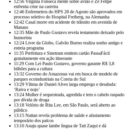
12:56
Virginia Fonseca mente sobre avião e Zé Felipe
enfrenta crise na carreira
12:46
Enfermeiros do HPS 28 de Agosto são aprovados em
processo seletivo do Hospital Freiberg, na Alemanha
12:42
Casal morre em acidente de trânsito em avenida de
Manaus
12:35
Mãe de Paulo Gustavo revela testamento deixado pelo
humorista
12:24
Livre da Globo, Galvão Bueno realiza sonho antigo e
estreia programa
11:35
Prefeitura e Sinetram emitem cartão PassaFácil
gratuitamente em ação itinerante
11:29
Com Lei Paulo Gustavo, governo garante R$ 3,8
bilhões para a cultura
13:32
Governo do Amazonas vai em busca de modelo de
parques ecoindustriais na Coreia do Sul
13:29
Vítima de Daniel Alves larga emprego e desabafa:
‘Raiva e nojo’
13:24
Mulher é sequestrada, agredida e tem o cabelo raspado
por dívida de droga
13:18
Velório de Rita Lee, em São Paulo, será aberto ao
público
13:15
Nattan revela problema de saúde e afastamento
temporário dos palcos
13:10
Anaju quase lambe lingua de Tati Zaqui e dá