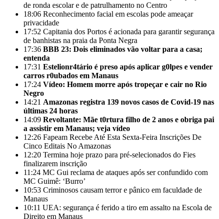
de ronda escolar e de patrulhamento no Centro
18:06
Reconhecimento facial em escolas pode ameaçar
privacidade
17:52
Capitania dos Portos é acionada para garantir segurança
de banhistas na praia da Ponta Negra
17:36
BBB 23: Dois eliminados vão voltar para a casa;
entenda
17:31
Estelionr4tário é preso após aplicar g0lpes e vender
carros r0ubados em Manaus
17:24
Vídeo: Homem morre após tropeçar e cair no Rio
Negro
14:21
Amazonas registra 139 novos casos de Covid-19 nas
últimas 24 horas
14:09
Revoltante: Mãe t0rtura filho de 2 anos e obriga pai
a assistir em Manaus; veja vídeo
12:26
Fapeam Recebe Até Esta Sexta-Feira Inscrições De
Cinco Editais No Amazonas
12:20
Termina hoje prazo para pré-selecionados do Fies
finalizarem inscrição
11:24
MC Gui reclama de ataques após ser confundido com
MC Guimê: ‘Burro’
10:53
Criminosos causam terror e pânico em faculdade de
Manaus
10:11
UEA: segurança é ferido a tiro em assalto na Escola de
Direito em Manaus