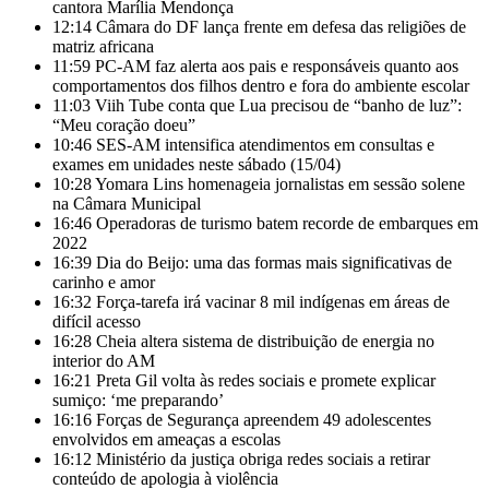
cantora Marília Mendonça
12:14
Câmara do DF lança frente em defesa das religiões de
matriz africana
11:59
PC-AM faz alerta aos pais e responsáveis quanto aos
comportamentos dos filhos dentro e fora do ambiente escolar
11:03
Viih Tube conta que Lua precisou de “banho de luz”:
“Meu coração doeu”
10:46
SES-AM intensifica atendimentos em consultas e
exames em unidades neste sábado (15/04)
10:28
Yomara Lins homenageia jornalistas em sessão solene
na Câmara Municipal
16:46
Operadoras de turismo batem recorde de embarques em
2022
16:39
Dia do Beijo: uma das formas mais significativas de
carinho e amor
16:32
Força-tarefa irá vacinar 8 mil indígenas em áreas de
difícil acesso
16:28
Cheia altera sistema de distribuição de energia no
interior do AM
16:21
Preta Gil volta às redes sociais e promete explicar
sumiço: ‘me preparando’
16:16
Forças de Segurança apreendem 49 adolescentes
envolvidos em ameaças a escolas
16:12
Ministério da justiça obriga redes sociais a retirar
conteúdo de apologia à violência