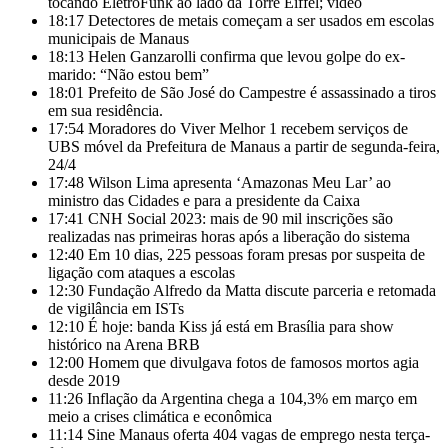
tocando EletroFunk ao lado da Torre Eiffel; vídeo
18:17
Detectores de metais começam a ser usados em escolas
municipais de Manaus
18:13
Helen Ganzarolli confirma que levou golpe do ex-
marido: “Não estou bem”
18:01
Prefeito de São José do Campestre é assassinado a tiros
em sua residência.
17:54
Moradores do Viver Melhor 1 recebem serviços de
UBS móvel da Prefeitura de Manaus a partir de segunda-feira,
24/4
17:48
Wilson Lima apresenta ‘Amazonas Meu Lar’ ao
ministro das Cidades e para a presidente da Caixa
17:41
CNH Social 2023: mais de 90 mil inscrições são
realizadas nas primeiras horas após a liberação do sistema
12:40
Em 10 dias, 225 pessoas foram presas por suspeita de
ligação com ataques a escolas
12:30
Fundação Alfredo da Matta discute parceria e retomada
de vigilância em ISTs
12:10
É hoje: banda Kiss já está em Brasília para show
histórico na Arena BRB
12:00
Homem que divulgava fotos de famosos mortos agia
desde 2019
11:26
Inflação da Argentina chega a 104,3% em março em
meio a crises climática e econômica
11:14
Sine Manaus oferta 404 vagas de emprego nesta terça-