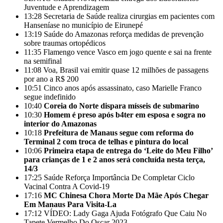
Juventude e Aprendizagem
13:28
Secretaria de Saúde realiza cirurgias em pacientes com
Hanseníase no município de Eirunepé
13:19
Saúde do Amazonas reforça medidas de prevenção
sobre traumas ortopédicos
11:35
Flamengo vence Vasco em jogo quente e sai na frente
na semifinal
11:08
Voa, Brasil vai emitir quase 12 milhões de passagens
por ano a R$ 200
10:51
Cinco anos após assassinato, caso Marielle Franco
segue indefinido
10:40
Coreia do Norte dispara mísseis de submarino
10:30
Homem é preso após b4ter em esposa e sogra no
interior do Amazonas
10:18
Prefeitura de Manaus segue com reforma do
Terminal 2 com troca de telhas e pintura do local
10:06
Primeira etapa de entrega do ‘Leite do Meu Filho’
para crianças de 1 e 2 anos será concluída nesta terça,
14/3
17:25
Saúde Reforça Importância De Completar Ciclo
Vacinal Contra A Covid-19
17:16
MC Chinesa Chora Morte Da Mãe Após Chegar
Em Manaus Para Visita-La
17:12
VÍDEO: Lady Gaga Ajuda Fotógrafo Que Caiu No
Tapete Vermelho Do Oscar 2023