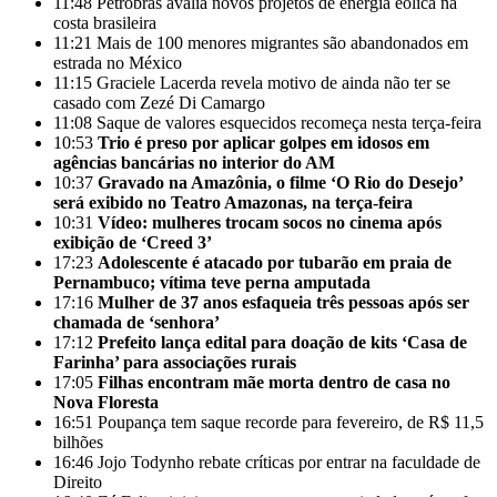
11:48
Petrobras avalia novos projetos de energia eólica na
costa brasileira
11:21
Mais de 100 menores migrantes são abandonados em
estrada no México
11:15
Graciele Lacerda revela motivo de ainda não ter se
casado com Zezé Di Camargo
11:08
Saque de valores esquecidos recomeça nesta terça-feira
10:53
Trio é preso por aplicar golpes em idosos em
agências bancárias no interior do AM
10:37
Gravado na Amazônia, o filme ‘O Rio do Desejo’
será exibido no Teatro Amazonas, na terça-feira
10:31
Vídeo: mulheres trocam socos no cinema após
exibição de ‘Creed 3’
17:23
Adolescente é atacado por tubarão em praia de
Pernambuco; vítima teve perna amputada
17:16
Mulher de 37 anos esfaqueia três pessoas após ser
chamada de ‘senhora’
17:12
Prefeito lança edital para doação de kits ‘Casa de
Farinha’ para associações rurais
17:05
Filhas encontram mãe morta dentro de casa no
Nova Floresta
16:51
Poupança tem saque recorde para fevereiro, de R$ 11,5
bilhões
16:46
Jojo Todynho rebate críticas por entrar na faculdade de
Direito