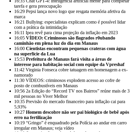
16:35
Chat GPT-4: inteligência artificial mente para completar
tarefa e gera preocupação
16:29
Pepsi lança novo logo que resgata memória afetiva da
marca
16:21
Bullying: especialistas explicam como é possível lidar
com a prática da intimidação
16:11
Ipea revê para cima projeção da inflação em 2023
16:05
VÍDEO: Criminosos são flagrados r0ubando
caminhão em plena luz do dia em Manaus
16:00
Cientistas encontram pequenas crateras com água
na superfície da Lua
15:53
Prefeitura de Manaus fará visita a áreas de
interesse para habitação social com equipe da Vpreshaf
11:42
Virginia Fonseca cobre tatuagem em homenagem a ex-
namorado
11:30
VÍDEOS: criminosos explodem acesso ao cofre de
posto de combustíveis em Manaus
10:56
2a Edição do “Record TV nos Bairros” reúne mais de 3
mil pessoas no Viver Melhor
10:35
Previsão do mercado financeiro para inflação cai para
5,93%
10:27
Homem descobre não ser pai biológico de bebê após
erro na fertilização
10:19
“Gringo” é enquadrado pela Polícia ao andar em carro
irregular em Manaus; veja vídeo