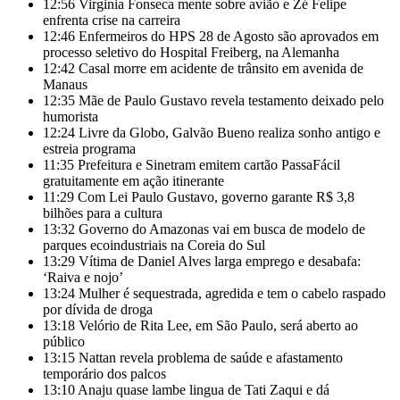
12:56
Virginia Fonseca mente sobre avião e Zé Felipe
enfrenta crise na carreira
12:46
Enfermeiros do HPS 28 de Agosto são aprovados em
processo seletivo do Hospital Freiberg, na Alemanha
12:42
Casal morre em acidente de trânsito em avenida de
Manaus
12:35
Mãe de Paulo Gustavo revela testamento deixado pelo
humorista
12:24
Livre da Globo, Galvão Bueno realiza sonho antigo e
estreia programa
11:35
Prefeitura e Sinetram emitem cartão PassaFácil
gratuitamente em ação itinerante
11:29
Com Lei Paulo Gustavo, governo garante R$ 3,8
bilhões para a cultura
13:32
Governo do Amazonas vai em busca de modelo de
parques ecoindustriais na Coreia do Sul
13:29
Vítima de Daniel Alves larga emprego e desabafa:
‘Raiva e nojo’
13:24
Mulher é sequestrada, agredida e tem o cabelo raspado
por dívida de droga
13:18
Velório de Rita Lee, em São Paulo, será aberto ao
público
13:15
Nattan revela problema de saúde e afastamento
temporário dos palcos
13:10
Anaju quase lambe lingua de Tati Zaqui e dá