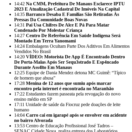
14:42
Na CMM, Prefeitura De Manaus Esclarece IPTU
2023 E Atualização Cadastral De Imóveis Na Capital
14:35
Barranco Desaba E Famílias São Retiradas Às
Pressas Da Comunidade Boas Novas
14:31
Pai Usa Chifres De Alce E Pá Para Matar
Condenado Por Molestar Criança
14:27
Centro De Referência Em Saúde Indígena Será
Montado Em Terra Yanomami
14:24
Embalagens Ocultam Parte Dos Aditivos Em Alimentos
Vendidos No Brasil
14:20
VÍDEO: Motorista De App É Encontrado Dentro
De Porta-Malas Após Ser Sequ3strado E Esp4ncado
Durante Ass4lto Em Manaus
12:25
Equipe de Dania Mendez detona MC Guimê: “Típico
de homem que abusa”
17:28
Menina de 12 anos que sumiu após marcar
encontro pela internet é encontrada no Maranhão
17:22
Estudantes fazem passeata pela revogação do novo
ensino médio em SP
17:11
Unidade de saúde da Fiocruz pede doações de leite
humano
14:04
Carro cai em igarapé após se envolver em acidente
no bairro Alvorada
13:53
Centro de Educação Profissional José Tadros –
SENAC Cidade Nova, realiza entrega dos Laboratórios