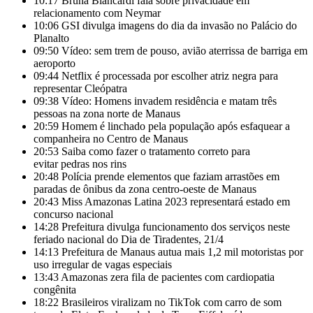
10:17
Bruna Biancardi fala sobre privacidade em
relacionamento com Neymar
10:06
GSI divulga imagens do dia da invasão no Palácio do
Planalto
09:50
Vídeo: sem trem de pouso, avião aterrissa de barriga em
aeroporto
09:44
Netflix é processada por escolher atriz negra para
representar Cleópatra
09:38
Vídeo: Homens invadem residência e matam três
pessoas na zona norte de Manaus
20:59
Homem é linchado pela população após esfaquear a
companheira no Centro de Manaus
20:53
Saiba como fazer o tratamento correto para
evitar pedras nos rins
20:48
Polícia prende elementos que faziam arrastões em
paradas de ônibus da zona centro-oeste de Manaus
20:43
Miss Amazonas Latina 2023 representará estado em
concurso nacional
14:28
Prefeitura divulga funcionamento dos serviços neste
feriado nacional do Dia de Tiradentes, 21/4
14:13
Prefeitura de Manaus autua mais 1,2 mil motoristas por
uso irregular de vagas especiais
13:43
Amazonas zera fila de pacientes com cardiopatia
congênita
18:22
Brasileiros viralizam no TikTok com carro de som