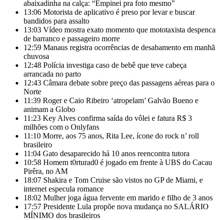
abaixadinha na calça: “Empinei pra foto mesmo”
13:06
Motorista de aplicativo é preso por levar e buscar
bandidos para assalto
13:03
Vídeo mostra exato momento que mototaxista despenca
de barranco e passageiro morre
12:59
Manaus registra ocorrências de desabamento em manhã
chuvosa
12:48
Polícia investiga caso de bebê que teve cabeça
arrancada no parto
12:43
Câmara debate sobre preço das passagens aéreas para o
Norte
11:39
Roger e Caio Ribeiro ‘atropelam’ Galvão Bueno e
animam a Globo
11:23
Key Alves confirma saída do vôlei e fatura R$ 3
milhões com o Onlyfans
11:10
Morre, aos 75 anos, Rita Lee, ícone do rock n’ roll
brasileiro
11:04
Gato desaparecido há 10 anos reencontra tutora
10:58
Homem t0rturad0 é jogado em frente à UBS do Cacau
Pirêra, no AM
18:07
Shakira e Tom Cruise são vistos no GP de Miami, e
internet especula romance
18:02
Mulher joga água fervente em marido e filho de 3 anos
17:57
Presidente Lula propõe nova mudança no SALÁRIO
MÍNIMO dos brasileiros