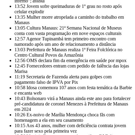
inferno”; assista
13:52
Jovem sofre queimaduras de 1º grau no rosto após
celular explodir
13:35
Mulher morre atropelada a caminho do trabalho em
Manaus
13:05
Cultura Manaus: 21ª Semana Nacional de Museus
conta com vasta programação em nove espaços culturais
12:57
Agenor Tupinambá tem primeiro encontro com
namorado após um ano de relacionamento a distância
13:03
Prefeitura de Manaus realiza 1ª Feira Folclórica no
Centro Cultural Povos da Amazônia
12:56
OMS declara fim da emergência em saúde por mpox
12:45
Fornecedores entram com pedido de falência das lojas
Marisa
11:19
Secretaria de Fazenda alerta para golpes com
pagamento falso de IPVA por Pix
10:58
Idosa comemora 107 anos com festa temática da Barbie
e encanta web
10:43
Bolsonaro virá a Manaus ainda este ano para fortalecer
pré-candidatura de coronel Menezes à Prefeitura de Manaus
em 2024
10:26
Ex-noivo de Marília Mendonça choca fãs com
homenagem a ela em seu casamento
10:15
Aos 43 anos, mulher com deficiência contrata jovem
para fazer sexo pela primeira vez