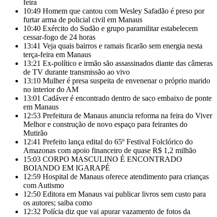
feira
10:49
Homem que cantou com Wesley Safadão é preso por
furtar arma de policial civil em Manaus
10:40
Exército do Sudão e grupo paramilitar estabelecem
cessar-fogo de 24 horas
13:41
Veja quais bairros e ramais ficarão sem energia nesta
terça-feira em Manaus
13:21
Ex-político e irmão são assassinados diante das câmeras
de TV durante transmissão ao vivo
13:10
Mulher é presa suspeita de envenenar o próprio marido
no interior do AM
13:01
Cadáver é encontrado dentro de saco embaixo de ponte
em Manaus
12:53
Prefeitura de Manaus anuncia reforma na feira do Viver
Melhor e construção de novo espaço para feirantes do
Mutirão
12:41
Prefeito lança edital do 65º Festival Folclórico do
Amazonas com apoio financeiro de quase R$ 1,2 milhão
15:03
CORPO MASCULINO É ENCONTRADO
BOIANDO EM IGARAPÉ
12:59
Hospital de Manaus oferece atendimento para crianças
com Autismo
12:50
Editora em Manaus vai publicar livros sem custo para
os autores; saiba como
12:32
Polícia diz que vai apurar vazamento de fotos da