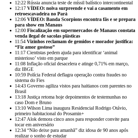
12:22
Rússia anuncia teste de míssil balístico intercontinental
12:17
VÍDEO: noiva surpreende e vai a casamento em
retroescavadeira no Pará
12:06
VÍDEO: Banda Scorpions encontra fãs e se prepara
para show em Manaus
12:00
Fiscalização em supermercados de Manaus constata
venda ilegal de sacolas plásticas
11:54
Vizinhos reclamam de gemidos e morador justifica:
“Fiz amor gostoso”
11:17
Cientistas pedem ajuda para identificar ‘animal
misterioso’ visto em parque
11:08
Inflação oficial desacelera e atinge 0,71% em março,
diz IBGE
10:59
Polícia Federal deflagra operação contra fraudes no
sistema do Fies
14:43
Governo agiliza vistos para haitianos com parentes no
Brasil
13:18
Justiça retoma hoje depoimentos de testemunhas no
caso Dom e Bruno
13:10
Wilson Lima inaugura Residencial Rodrigo Otávio,
primeiro habitacional do Prosamin+
12:47
Alok demora cinco anos para responder convite para
tocar em aniversário
12:34
“Não deixe para amanhã” diz idosa de 90 anos após
realizar o sonho de estudar