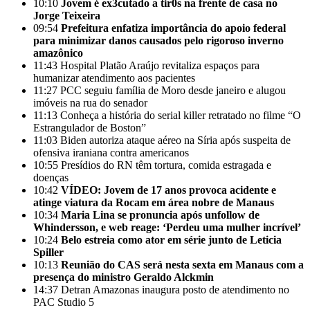
10:10
Jovem é ex3cutado a tir0s na frente de casa no
Jorge Teixeira
09:54
Prefeitura enfatiza importância do apoio federal
para minimizar danos causados pelo rigoroso inverno
amazônico
11:43
Hospital Platão Araújo revitaliza espaços para
humanizar atendimento aos pacientes
11:27
PCC seguiu família de Moro desde janeiro e alugou
imóveis na rua do senador
11:13
Conheça a história do serial killer retratado no filme “O
Estrangulador de Boston”
11:03
Biden autoriza ataque aéreo na Síria após suspeita de
ofensiva iraniana contra americanos
10:55
Presídios do RN têm tortura, comida estragada e
doenças
10:42
VÍDEO: Jovem de 17 anos provoca acidente e
atinge viatura da Rocam em área nobre de Manaus
10:34
Maria Lina se pronuncia após unfollow de
Whindersson, e web reage: ‘Perdeu uma mulher incrível’
10:24
Belo estreia como ator em série junto de Leticia
Spiller
10:13
Reunião do CAS será nesta sexta em Manaus com a
presença do ministro Geraldo Alckmin
14:37
Detran Amazonas inaugura posto de atendimento no
PAC Studio 5