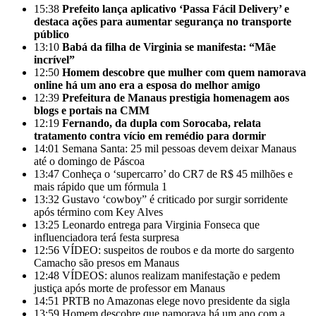
15:38
Prefeito lança aplicativo ‘Passa Fácil Delivery’ e
destaca ações para aumentar segurança no transporte
público
13:10
Babá da filha de Virginia se manifesta: “Mãe
incrível”
12:50
Homem descobre que mulher com quem namorava
online há um ano era a esposa do melhor amigo
12:39
Prefeitura de Manaus prestigia homenagem aos
blogs e portais na CMM
12:19
Fernando, da dupla com Sorocaba, relata
tratamento contra vício em remédio para dormir
14:01
Semana Santa: 25 mil pessoas devem deixar Manaus
até o domingo de Páscoa
13:47
Conheça o ‘supercarro’ do CR7 de R$ 45 milhões e
mais rápido que um fórmula 1
13:32
Gustavo ‘cowboy” é criticado por surgir sorridente
após término com Key Alves
13:25
Leonardo entrega para Virginia Fonseca que
influenciadora terá festa surpresa
12:56
VÍDEO: suspeitos de roubos e da morte do sargento
Camacho são presos em Manaus
12:48
VÍDEOS: alunos realizam manifestação e pedem
justiça após morte de professor em Manaus
14:51
PRTB no Amazonas elege novo presidente da sigla
13:59
Homem descobre que namorava há um ano com a