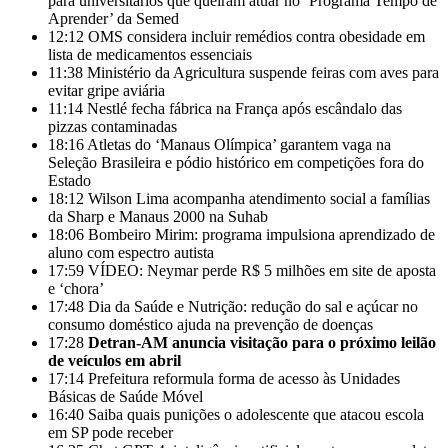
para universitários que queiram atuar no ‘Programa Tempo de
Aprender’ da Semed
12:12
OMS considera incluir remédios contra obesidade em
lista de medicamentos essenciais
11:38
Ministério da Agricultura suspende feiras com aves para
evitar gripe aviária
11:14
Nestlé fecha fábrica na França após escândalo das
pizzas contaminadas
18:16
Atletas do ‘Manaus Olímpica’ garantem vaga na
Seleção Brasileira e pódio histórico em competições fora do
Estado
18:12
Wilson Lima acompanha atendimento social a famílias
da Sharp e Manaus 2000 na Suhab
18:06
Bombeiro Mirim: programa impulsiona aprendizado de
aluno com espectro autista
17:59
VÍDEO: Neymar perde R$ 5 milhões em site de aposta
e ‘chora’
17:48
Dia da Saúde e Nutrição: redução do sal e açúcar no
consumo doméstico ajuda na prevenção de doenças
17:28
Detran-AM anuncia visitação para o próximo leilão
de veículos em abril
17:14
Prefeitura reformula forma de acesso às Unidades
Básicas de Saúde Móvel
16:40
Saiba quais punições o adolescente que atacou escola
em SP pode receber