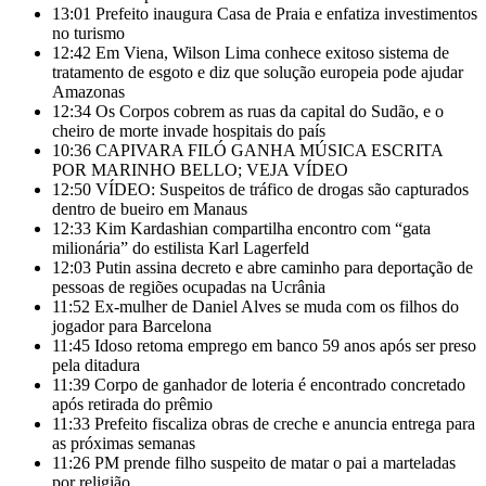
13:01
Prefeito inaugura Casa de Praia e enfatiza investimentos
no turismo
12:42
Em Viena, Wilson Lima conhece exitoso sistema de
tratamento de esgoto e diz que solução europeia pode ajudar
Amazonas
12:34
Os Corpos cobrem as ruas da capital do Sudão, e o
cheiro de morte invade hospitais do país
10:36
CAPIVARA FILÓ GANHA MÚSICA ESCRITA
POR MARINHO BELLO; VEJA VÍDEO
12:50
VÍDEO: Suspeitos de tráfico de drogas são capturados
dentro de bueiro em Manaus
12:33
Kim Kardashian compartilha encontro com “gata
milionária” do estilista Karl Lagerfeld
12:03
Putin assina decreto e abre caminho para deportação de
pessoas de regiões ocupadas na Ucrânia
11:52
Ex-mulher de Daniel Alves se muda com os filhos do
jogador para Barcelona
11:45
Idoso retoma emprego em banco 59 anos após ser preso
pela ditadura
11:39
Corpo de ganhador de loteria é encontrado concretado
após retirada do prêmio
11:33
Prefeito fiscaliza obras de creche e anuncia entrega para
as próximas semanas
11:26
PM prende filho suspeito de matar o pai a marteladas
por religião