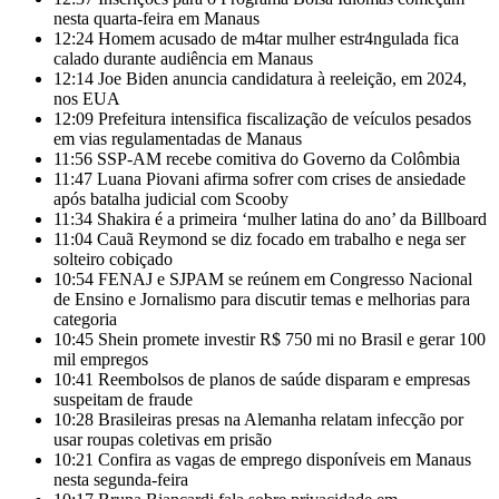
nesta quarta-feira em Manaus
12:24
Homem acusado de m4tar mulher estr4ngulada fica
calado durante audiência em Manaus
12:14
Joe Biden anuncia candidatura à reeleição, em 2024,
nos EUA
12:09
Prefeitura intensifica fiscalização de veículos pesados
em vias regulamentadas de Manaus
11:56
SSP-AM recebe comitiva do Governo da Colômbia
11:47
Luana Piovani afirma sofrer com crises de ansiedade
após batalha judicial com Scooby
11:34
Shakira é a primeira ‘mulher latina do ano’ da Billboard
11:04
Cauã Reymond se diz focado em trabalho e nega ser
solteiro cobiçado
10:54
FENAJ e SJPAM se reúnem em Congresso Nacional
de Ensino e Jornalismo para discutir temas e melhorias para
categoria
10:45
Shein promete investir R$ 750 mi no Brasil e gerar 100
mil empregos
10:41
Reembolsos de planos de saúde disparam e empresas
suspeitam de fraude
10:28
Brasileiras presas na Alemanha relatam infecção por
usar roupas coletivas em prisão
10:21
Confira as vagas de emprego disponíveis em Manaus
nesta segunda-feira