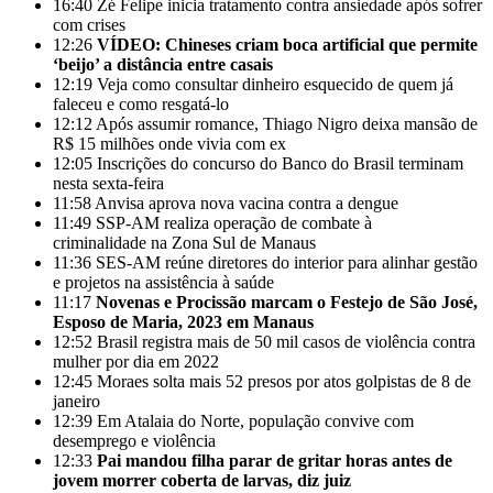
16:40
Zé Felipe inicia tratamento contra ansiedade após sofrer
com crises
12:26
VÍDEO: Chineses criam boca artificial que permite
‘beijo’ a distância entre casais
12:19
Veja como consultar dinheiro esquecido de quem já
faleceu e como resgatá-lo
12:12
Após assumir romance, Thiago Nigro deixa mansão de
R$ 15 milhões onde vivia com ex
12:05
Inscrições do concurso do Banco do Brasil terminam
nesta sexta-feira
11:58
Anvisa aprova nova vacina contra a dengue
11:49
SSP-AM realiza operação de combate à
criminalidade na Zona Sul de Manaus
11:36
SES-AM reúne diretores do interior para alinhar gestão
e projetos na assistência à saúde
11:17
Novenas e Procissão marcam o Festejo de São José,
Esposo de Maria, 2023 em Manaus
12:52
Brasil registra mais de 50 mil casos de violência contra
mulher por dia em 2022
12:45
Moraes solta mais 52 presos por atos golpistas de 8 de
janeiro
12:39
Em Atalaia do Norte, população convive com
desemprego e violência
12:33
Pai mandou filha parar de gritar horas antes de
jovem morrer coberta de larvas, diz juiz