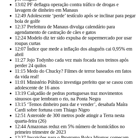
13:02
PF deflagra operação contra tráfico de drogas e
lavagem de dinheiro em Manaus
12:49
Adolescente ‘perde’ testículo após se inclinar para pegar
bola de golfe
12:37
Prefeitura de Manaus divulga calendário para
agendamento de castração de cães e gatos
12:24
Modelo diz ter sido expulsa de supermercado por usar
roupas curtas
12:07
Índice que mede a inflação dos aluguéis cai 0,95% em
abril
11:27
Jojo Todynho cada vez mais focada nos treinos após
perder 24 quilos
11:15
Medo do Chucky? Filmes de terror baseados em fatos
da vida real!
11:01
Ministério Público investiga prefeito que se casou com
adolescente de 16 anos
13:19
Calçadão de pedras portuguesas traz movimentos
sinuosos que lembram o rio, na Ponta Negra
13:15
‘Temos dinheiro para dar e vender’, desabafa Maíra
Cardi sobre fortuna com Thiago Nigro
12:51
Asteroide de 300 metros pode atingir a Terra nesta
quarta-feira (26)
12:44
Amazonas reduz em 5% número de homicídios no
primeiro trimestre de 2023
12:37
Inscrições para o Programa Bolsa Idiomas começam