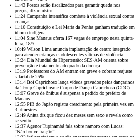
11:43
Postos serão fiscalizados para garantir queda nos
preços, diz ministro
11:24
Campanha intensifica combate à violência sexual contra
crianças
11:10
Constituição e Lei Maria da Penha ganham tradução em
idioma indígena
11:04
Sine Manaus oferta 167 vagas de emprego nesta quinta-
feira, 18/5
10:49
Wilson Lima anuncia implantação de centro integrado
para atender crianças e adolescentes vítimas de violência
13:24
Dia Mundial da Hipertensão: SES-AM orienta sobre
prevenção e tratamento adequado da doença
13:19
Professores do AM entram em greve e cobram reajuste
salarial de 25%
13:14
Boi Caprichoso lança vídeos gravados pelos dançarinos
da Troup Caprichoso e Corpo de Dança Caprichoso (CDC)
13:07
Greve de ônibus é suspensa a pedido do prefeito de
Manaus
12:55
PIB do Japão registra crescimento pela primeira vez em
3 trimestres
12:49
Anitta diz que ficou dez meses sem sexo e revela como
se sentiu
12:37
Agenor Tupinambá fala sobre namoro com Lucas:
“Não houve traição”