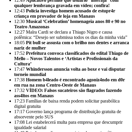
12:49
Aplicativo permite que usuário “interaja” com
qualquer lembrança gravada em vídeo; confira!
12:43
Polícia investiga homem acusado de estupr4r
criança em provador de loja em Manaus
12:30
Musical ‘Celebration’ homenageia anos 80 e 90 no
Teatro Amazonas
12:27
Maíra Cardi se declara a Thiago Nigro e causa
polêmica: “Desejo ser submissa todos os dias da minha vida”
18:05
Pit bull se assusta com o brilho nos dentes e arranca
nariz de mulher
17:52
Prefeitura convoca classificados do edital Thiago de
Mello – Novos Talentos e ‘Artistas e Profissionais da
Cultura’
17:47
Whindersson anuncia volta ao boxe e vai disputar
torneio mundial
17:38
Homem b4leado é encontrado agoniz4ndo em d0r
em rua na zona Centro-Oeste de Manaus
17:32
VÍDEO: Falsos sucateiros são flagrados fazendo
ass4ltos em Manaus
17:23
Famílias de baixa renda podem solicitar parabólica
digital gratuita
17:17
Governo lança programa de distribuição gratuita de
absorvente pelo SUS
17:08
Lei estabelecerá multa para empresa que descumprir
igualdade salarial