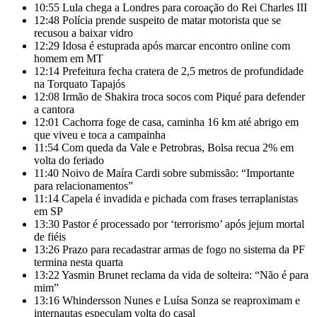
10:55
Lula chega a Londres para coroação do Rei Charles III
12:48
Polícia prende suspeito de matar motorista que se
recusou a baixar vidro
12:29
Idosa é estuprada após marcar encontro online com
homem em MT
12:14
Prefeitura fecha cratera de 2,5 metros de profundidade
na Torquato Tapajós
12:08
Irmão de Shakira troca socos com Piqué para defender
a cantora
12:01
Cachorra foge de casa, caminha 16 km até abrigo em
que viveu e toca a campainha
11:54
Com queda da Vale e Petrobras, Bolsa recua 2% em
volta do feriado
11:40
Noivo de Maíra Cardi sobre submissão: “Importante
para relacionamentos”
11:14
Capela é invadida e pichada com frases terraplanistas
em SP
13:30
Pastor é processado por ‘terrorismo’ após jejum mortal
de fiéis
13:26
Prazo para recadastrar armas de fogo no sistema da PF
termina nesta quarta
13:22
Yasmin Brunet reclama da vida de solteira: “Não é para
mim”
13:16
Whindersson Nunes e Luísa Sonza se reaproximam e
internautas especulam volta do casal