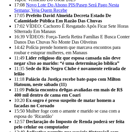
17:08
Novo Lote Do Abono PIS/Pasep Será Pago Nesta
Semana; Veja Quem Recebe
17:05
Prefeito David Almeida Decreta Estado De
Calamidade Pública Em Razão Das Chuvas
17:02
VÍDEO: Cachorro É Resgatado Após Ficar Sete Horas
S0terrado Em Manaus
16:39
VÍDEOS: Força-Tarefa Retira Famílias E Busca Conter
Danos Das Chuvas No Monte Das Oliveiras
14:42
Polícia prende homem que marcava encontros para
roubar e estuprar mulheres, em Manaus
11:49
Líder religioso diz que esposa cansada não deve
negar s3xo ao marido: “é uma determinação bíblica”
11:35
Sede do Rio Negro Clube é novamente retirada de
leilão
11:18
Palácio da Justiça recebe bate-papo com Milton
Hatoum, neste sábado (11)
11:09
Polícia encontra dr0gas avaliadas em mais de R$
400 mil dentro de cama em Coari
10:20
Ex-sogro é preso suspeito de matar homem a
facadas no Coroado
15:50
Mulher foge com o amante e marido se casa com a
esposa do ‘Ricardão’
12:57
Declaração do Imposto de Renda poderá ser feita
pelo celular ou computador