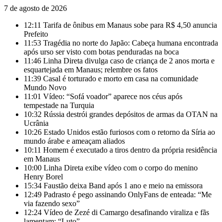
7 de agosto de 2026
12:11
Tarifa de ônibus em Manaus sobe para R$ 4,50 anuncia
Prefeito
11:53
Tragédia no norte do Japão: Cabeça humana encontrada
após urso ser visto com botas penduradas na boca
11:46
Linha Direta divulga caso de criança de 2 anos morta e
esquartejada em Manaus; relembre os fatos
11:39
Casal é torturado e morto em casa na comunidade
Mundo Novo
11:01
Vídeo: “Sofá voador” aparece nos céus após
tempestade na Turquia
10:32
Rússia destrói grandes depósitos de armas da OTAN na
Ucrânia
10:26
Estado Unidos estão furiosos com o retorno da Síria ao
mundo árabe e ameaçam aliados
10:11
Homem é executado a tiros dentro da própria residência
em Manaus
10:00
Linha Direta exibe vídeo com o corpo do menino
Henry Borel
15:34
Faustão deixa Band após 1 ano e meio na emissora
12:49
Padrasto é pego assinando OnlyFans de enteada: “Me
via fazendo sexo”
12:24
Vídeo de Zezé di Camargo desafinando viraliza e fãs
lamentam: “Luto”