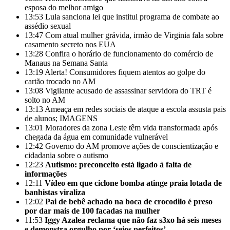
esposa do melhor amigo
13:53
Lula sanciona lei que institui programa de combate ao
assédio sexual
13:47
Com atual mulher grávida, irmão de Virginia fala sobre
casamento secreto nos EUA
13:28
Confira o horário de funcionamento do comércio de
Manaus na Semana Santa
13:19
Alerta! Consumidores fiquem atentos ao golpe do
cartão trocado no AM
13:08
Vigilante acusado de assassinar servidora do TRT é
solto no AM
13:13
Ameaça em redes sociais de ataque a escola assusta pais
de alunos; IMAGENS
13:01
Moradores da zona Leste têm vida transformada após
chegada da água em comunidade vulnerável
12:42
Governo do AM promove ações de conscientização e
cidadania sobre o autismo
12:23
Autismo: preconceito está ligado à falta de
informações
12:11
Vídeo em que ciclone bomba atinge praia lotada de
banhistas viraliza
12:02
Pai de bebê achado na boca de crocodilo é preso
por dar mais de 100 facadas na mulher
11:53
Iggy Azalea reclama que não faz s3xo há seis meses
e demonstra orgulho por ‘seios perfeitos’