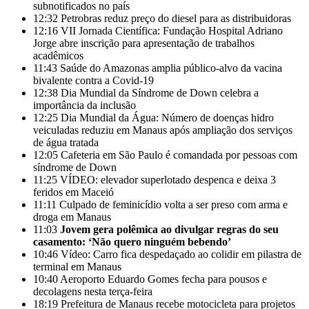
subnotificados no país
12:32
Petrobras reduz preço do diesel para as distribuidoras
12:16
VII Jornada Científica: Fundação Hospital Adriano
Jorge abre inscrição para apresentação de trabalhos
acadêmicos
11:43
Saúde do Amazonas amplia público-alvo da vacina
bivalente contra a Covid-19
12:38
Dia Mundial da Síndrome de Down celebra a
importância da inclusão
12:25
Dia Mundial da Água: Número de doenças hidro
veiculadas reduziu em Manaus após ampliação dos serviços
de água tratada
12:05
Cafeteria em São Paulo é comandada por pessoas com
síndrome de Down
11:25
VÍDEO: elevador superlotado despenca e deixa 3
feridos em Maceió
11:11
Culpado de feminicídio volta a ser preso com arma e
droga em Manaus
11:03
Jovem gera polêmica ao divulgar regras do seu
casamento: ‘Não quero ninguém bebendo’
10:46
Vídeo: Carro fica despedaçado ao colidir em pilastra de
terminal em Manaus
10:40
Aeroporto Eduardo Gomes fecha para pousos e
decolagens nesta terça-feira
18:19
Prefeitura de Manaus recebe motocicleta para projetos