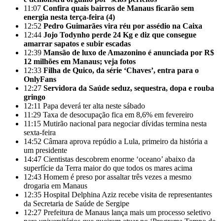
11:07
Confira quais bairros de Manaus ficarão sem
energia nesta terça-feira (4)
12:52
Pedro Guimarães vira réu por assédio na Caixa
12:44
Jojo Todynho perde 24 Kg e diz que consegue
amarrar sapatos e subir escadas
12:39
Mansão de luxo de Amazonino é anunciada por R$
12 milhões em Manaus; veja fotos
12:33
Filha de Quico, da série ‘Chaves’, entra para o
OnlyFans
12:27
Servidora da Saúde seduz, sequestra, dopa e rouba
gringo
12:11
Papa deverá ter alta neste sábado
11:29
Taxa de desocupação fica em 8,6% em fevereiro
11:15
Mutirão nacional para negociar dívidas termina nesta
sexta-feira
14:52
Câmara aprova repúdio a Lula, primeiro da história a
um presidente
14:47
Cientistas descobrem enorme ‘oceano’ abaixo da
superfície da Terra maior do que todos os mares acima
12:43
Homem é preso por assaltar três vezes a mesmo
drogaria em Manaus
12:35
Hospital Delphina Aziz recebe visita de representantes
da Secretaria de Saúde de Sergipe
12:27
Prefeitura de Manaus lança mais um processo seletivo