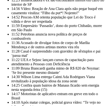
12:23
Influenciadora e ex são encontrados mortos em carro no
interior de SP
14:56
Vídeo: Reação de Ana Clara após não pegar buquê em
casamento viraliza: “Filho da put*! Nojento!”
14:52
Procon-AM orienta população que Lei do Troco é
válida e deve ser respeitada
11:59
Empresário ‘Passarão’, dono do porto Chibatão, morre
em São Paulo
11:52
Petrobras anuncia nova política de preços de
combustíveis
11:36
Acusado de divulgar fotos de corpo de Marília
Mendonça e de outros artistas mortos vira réu
11:28
Casal é surpreendido com gravidez de sêxtuplos e pai
‘passa mal’
11:22
UEA e Sejusc lançam cursos de capacitação para
atendimento a Pessoas com Deficiência
11:09
Bruna Biancardi ganha mimo de R$ 820 de Neymar:
‘Se fez presente mesmo distante’
14:30
Wilson Lima entrega Caimi Ada Rodrigues Viana
revitalizado à população idosa da zona oeste
14:25
Confira quais bairros de Manaus ficarão sem energia
nesta segunda-feira (15)
14:17
Motoristas de aplicativo entram em greve em todo o
Brasil
14:10
Após matar colegas, policial grava vídeo: “Te vejo no