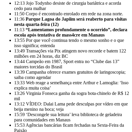
12:13
Jojo Todynho desiste de cirurgia bariátrica e acorda
cedo para malhar
11:50
Corpo é encontrado enrolado em rede na zona norte.
11:36
Parque Lagoa do Japiim será reaberto para visitas
nesta quarta-feira (12)
11:13
“Lamentamos profundamente o ocorrido”, declara
escola após tentativa de mass4cre em Manaus
13:55
Por que você continua tendo o mesmo sonho e o que
isso significa; entenda
13:49
Transações via Pix atingem novo recorde e batem 122
milhões em 24 horas, diz BC
13:44
Campeão em 1987, Sport entra no “Clube das 13”
maiores torcidas do Brasil
13:39
Campanha oferece exames gratuitos de laringoscopia;
saiba como agendar
13:33
Web reage a semelhança entre Arthur e Lamoglia: ‘Isso
explica muita coisa’
13:26
Virginia Fonseca ganha da sogra bota-chinelo de R$ 12
mil
13:12
VÍDEO: Dalai Lama pede desculpas por vídeo em que
beija menino na boca; veja
15:59
‘Descongele sua leitura’ leva biblioteca de geladeira
para comunidades em Manaus
15:53
Agências bancárias ficam fechadas na Sexta-Feira da
Paixão