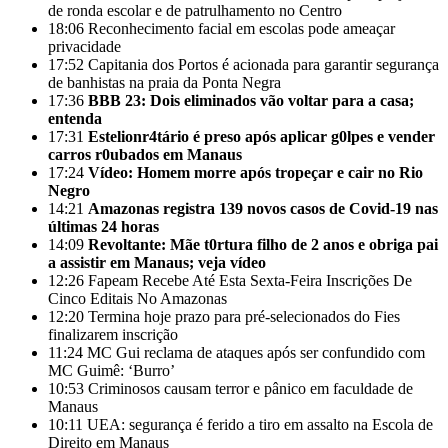
de ronda escolar e de patrulhamento no Centro
18:06
Reconhecimento facial em escolas pode ameaçar
privacidade
17:52
Capitania dos Portos é acionada para garantir segurança
de banhistas na praia da Ponta Negra
17:36
BBB 23: Dois eliminados vão voltar para a casa;
entenda
17:31
Estelionr4tário é preso após aplicar g0lpes e vender
carros r0ubados em Manaus
17:24
Vídeo: Homem morre após tropeçar e cair no Rio
Negro
14:21
Amazonas registra 139 novos casos de Covid-19 nas
últimas 24 horas
14:09
Revoltante: Mãe t0rtura filho de 2 anos e obriga pai
a assistir em Manaus; veja vídeo
12:26
Fapeam Recebe Até Esta Sexta-Feira Inscrições De
Cinco Editais No Amazonas
12:20
Termina hoje prazo para pré-selecionados do Fies
finalizarem inscrição
11:24
MC Gui reclama de ataques após ser confundido com
MC Guimê: ‘Burro’
10:53
Criminosos causam terror e pânico em faculdade de
Manaus
10:11
UEA: segurança é ferido a tiro em assalto na Escola de
Direito em Manaus