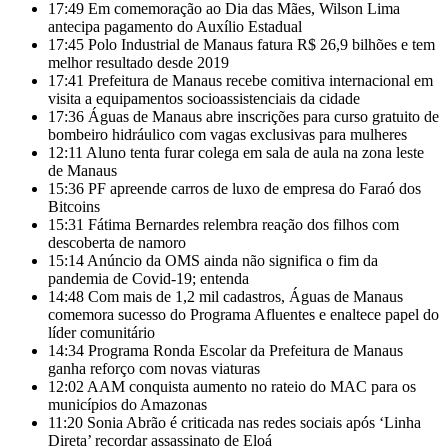
17:49
Em comemoração ao Dia das Mães, Wilson Lima
antecipa pagamento do Auxílio Estadual
17:45
Polo Industrial de Manaus fatura R$ 26,9 bilhões e tem
melhor resultado desde 2019
17:41
Prefeitura de Manaus recebe comitiva internacional em
visita a equipamentos socioassistenciais da cidade
17:36
Águas de Manaus abre inscrições para curso gratuito de
bombeiro hidráulico com vagas exclusivas para mulheres
12:11
Aluno tenta furar colega em sala de aula na zona leste
de Manaus
15:36
PF apreende carros de luxo de empresa do Faraó dos
Bitcoins
15:31
Fátima Bernardes relembra reação dos filhos com
descoberta de namoro
15:14
Anúncio da OMS ainda não significa o fim da
pandemia de Covid-19; entenda
14:48
Com mais de 1,2 mil cadastros, Águas de Manaus
comemora sucesso do Programa Afluentes e enaltece papel do
líder comunitário
14:34
Programa Ronda Escolar da Prefeitura de Manaus
ganha reforço com novas viaturas
12:02
AAM conquista aumento no rateio do MAC para os
municípios do Amazonas
11:20
Sonia Abrão é criticada nas redes sociais após ‘Linha
Direta’ recordar assassinato de Eloá