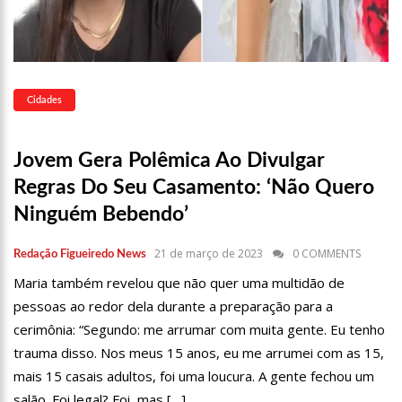
15:36
PF apreende carros de luxo de empresa do Faraó dos
Bitcoins
15:31
Fátima Bernardes relembra reação dos filhos com
descoberta de namoro
15:14
Anúncio da OMS ainda não significa o fim da pandemia de
Cidades
Covid-19; entenda
14:48
Com mais de 1,2 mil cadastros, Águas de Manaus comemora
Jovem Gera Polêmica Ao Divulgar
sucesso do Programa Afluentes e enaltece papel do líder
comunitário
14:34
Programa Ronda Escolar da Prefeitura de Manaus ganha
Regras Do Seu Casamento: ‘Não Quero
reforço com novas viaturas
Ninguém Bebendo’
12:02
AAM conquista aumento no rateio do MAC para os municípios
do Amazonas
21 de março de 2023
0 COMMENTS
Redação Figueiredo News
11:20
Sonia Abrão é criticada nas redes sociais após ‘Linha Direta’
recordar assassinato de Eloá
Maria também revelou que não quer uma multidão de
10:55
Lula chega a Londres para coroação do Rei Charles III
pessoas ao redor dela durante a preparação para a
cerimônia: “Segundo: me arrumar com muita gente. Eu tenho
12:48
Polícia prende suspeito de matar motorista que se recusou a
trauma disso. Nos meus 15 anos, eu me arrumei com as 15,
baixar vidro
mais 15 casais adultos, foi uma loucura. A gente fechou um
12:29
Idosa é estuprada após marcar encontro online com homem
salão. Foi legal? Foi, mas […]
em MT