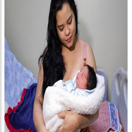
12:49
Padrasto é pego assinando OnlyFans de enteada: “Me via
fazendo sexo”
12:24
Vídeo de Zezé di Camargo desafinando viraliza e fãs
lamentam: “Luto”
11:43
Postos serão fiscalizados para garantir queda nos preços,
diz ministro
11:24
Campanha intensifica combate à violência sexual contra
crianças
11:10
Constituição e Lei Maria da Penha ganham tradução em
idioma indígena
11:04
Sine Manaus oferta 167 vagas de emprego nesta quinta-
feira, 18/5
10:49
Wilson Lima anuncia implantação de centro integrado para
atender crianças e adolescentes vítimas de violência
13:24
Dia Mundial da Hipertensão: SES-AM orienta sobre
prevenção e tratamento adequado da doença
13:19
Professores do AM entram em greve e cobram reajuste
salarial de 25%
13:14
Boi Caprichoso lança vídeos gravados pelos dançarinos da
Troup Caprichoso e Corpo de Dança Caprichoso (CDC)