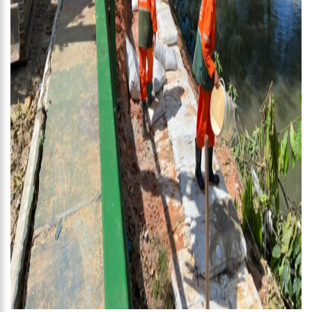
EletroFunk ao lado da Torre Eiffel; vídeo
18:17
Detectores de metais começam a ser usados em escolas
municipais de Manaus
18:13
Helen Ganzarolli confirma que levou golpe do ex-marido:
“Não estou bem”
18:01
Prefeito de São José do Campestre é assassinado a tiros em
sua residência.
17:54
Moradores do Viver Melhor 1 recebem serviços de UBS
móvel da Prefeitura de Manaus a partir de segunda-feira, 24/4
17:48
Wilson Lima apresenta ‘Amazonas Meu Lar’ ao ministro das
Cidades e para a presidente da Caixa
17:41
CNH Social 2023: mais de 90 mil inscrições são realizadas nas
primeiras horas após a liberação do sistema
12:40
Em 10 dias, 225 pessoas foram presas por suspeita de
ligação com ataques a escolas
12:30
Fundação Alfredo da Matta discute parceria e retomada de
vigilância em ISTs
12:10
É hoje: banda Kiss já está em Brasília para show histórico na
Arena BRB
12:00
Homem que divulgava fotos de famosos mortos agia desde