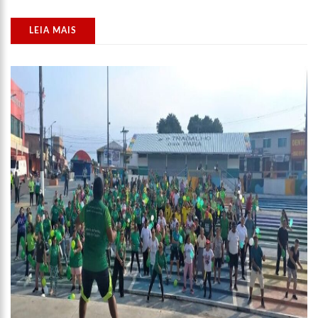
11:28
Casal é surpreendido com gravidez de sêxtuplos e pai ‘passa
mal’
LEIA MAIS
11:22
UEA e Sejusc lançam cursos de capacitação para
atendimento a Pessoas com Deficiência
11:09
Bruna Biancardi ganha mimo de R$ 820 de Neymar: ‘Se fez
presente mesmo distante’
14:30
Wilson Lima entrega Caimi Ada Rodrigues Viana revitalizado
à população idosa da zona oeste
14:25
Confira quais bairros de Manaus ficarão sem energia nesta
segunda-feira (15)
14:17
Motoristas de aplicativo entram em greve em todo o Brasil
14:10
Após matar colegas, policial grava vídeo: “Te vejo no inferno”;
assista
13:52
Jovem sofre queimaduras de 1º grau no rosto após celular
explodir
13:35
Mulher morre atropelada a caminho do trabalho em Manaus
13:05
Cultura Manaus: 21ª Semana Nacional de Museus conta com
vasta programação em nove espaços culturais