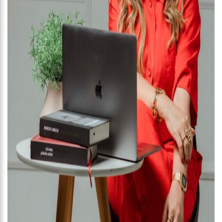
internautas especulam volta do casal
13:01
Prefeito inaugura Casa de Praia e enfatiza investimentos no
turismo
12:42
Em Viena, Wilson Lima conhece exitoso sistema de
tratamento de esgoto e diz que solução europeia pode ajudar
Amazonas
12:34
Os Corpos cobrem as ruas da capital do Sudão, e o cheiro de
morte invade hospitais do país
10:36
CAPIVARA FILÓ GANHA MÚSICA ESCRITA POR MARINHO BELLO;
VEJA VÍDEO
12:50
VÍDEO: Suspeitos de tráfico de drogas são capturados dentro
de bueiro em Manaus
12:33
Kim Kardashian compartilha encontro com “gata milionária”
do estilista Karl Lagerfeld
12:03
Putin assina decreto e abre caminho para deportação de
pessoas de regiões ocupadas na Ucrânia
11:52
Ex-mulher de Daniel Alves se muda com os filhos do jogador
para Barcelona
11:45
Idoso retoma emprego em banco 59 anos após ser preso
pela ditadura
11:39
Corpo de ganhador de loteria é encontrado concretado após