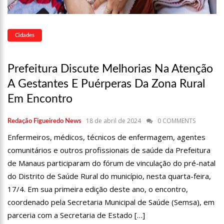
13:07
Greve de ônibus é suspensa a pedido do prefeito de
Manaus
12:55
PIB do Japão registra crescimento pela primeira vez em 3
Cidades
trimestres
12:49
Anitta diz que ficou dez meses sem sexo e revela como se
sentiu
Prefeitura Discute Melhorias Na Atenção
12:37
Agenor Tupinambá fala sobre namoro com Lucas: “Não
A Gestantes E Puérperas Da Zona Rural
houve traição”
12:23
Influenciadora e ex são encontrados mortos em carro no
Em Encontro
interior de SP
14:56
Vídeo: Reação de Ana Clara após não pegar buquê em
18 de abril de 2024
0 COMMENTS
Redação Figueiredo News
casamento viraliza: “Filho da put*! Nojento!”
Enfermeiros, médicos, técnicos de enfermagem, agentes
14:52
Procon-AM orienta população que Lei do Troco é válida e
comunitários e outros profissionais de saúde da Prefeitura
deve ser respeitada
de Manaus participaram do fórum de vinculação do pré-natal
11:59
Empresário ‘Passarão’, dono do porto Chibatão, morre em
São Paulo
do Distrito de Saúde Rural do município, nesta quarta-feira,
11:52
Petrobras anuncia nova política de preços de combustíveis
17/4. Em sua primeira edição deste ano, o encontro,
coordenado pela Secretaria Municipal de Saúde (Semsa), em
11:36
Acusado de divulgar fotos de corpo de Marília Mendonça e
parceria com a Secretaria de Estado […]
de outros artistas mortos vira réu