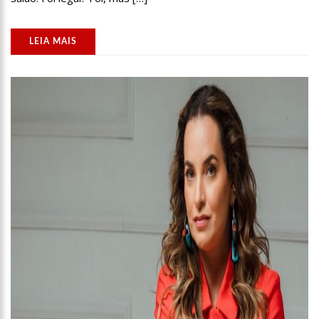
12:14
Prefeitura fecha cratera de 2,5 metros de profundidade na
Torquato Tapajós
LEIA MAIS
12:08
Irmão de Shakira troca socos com Piqué para defender a
cantora
12:01
Cachorra foge de casa, caminha 16 km até abrigo em que
viveu e toca a campainha
11:54
Com queda da Vale e Petrobras, Bolsa recua 2% em volta do
feriado
11:40
Noivo de Maíra Cardi sobre submissão: “Importante para
relacionamentos”
11:14
Capela é invadida e pichada com frases terraplanistas em SP
13:30
Pastor é processado por ‘terrorismo’ após jejum mortal de
fiéis
13:26
Prazo para recadastrar armas de fogo no sistema da PF
termina nesta quarta
13:22
Yasmin Brunet reclama da vida de solteira: “Não é para mim”
13:16
Whindersson Nunes e Luísa Sonza se reaproximam e