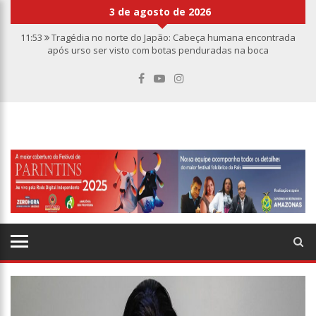
3 de agosto de 2026
11:53
Tragédia no norte do Japão: Cabeça humana encontrada
após urso ser visto com botas penduradas na boca
11:46
Linha Direta divulga caso de criança de 2 anos morta e
esquartejada em Manaus; relembre os fatos
11:39
Casal é torturado e morto em casa na comunidade Mundo
Novo
11:01
Vídeo: “Sofá voador” aparece nos céus após tempestade na
Turquia
10:32
Rússia destrói grandes depósitos de armas da OTAN na
Ucrânia
10:26
Estado Unidos estão furiosos com o retorno da Síria ao
mundo árabe e ameaçam aliados
10:11
Homem é executado a tiros dentro da própria residência em
Manaus
10:00
Linha Direta exibe vídeo com o corpo do menino Henry Borel
15:34
Faustão deixa Band após 1 ano e meio na emissora