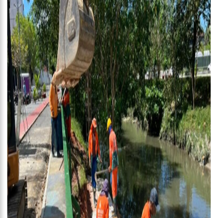
aeroporto
09:44
Netflix é processada por escolher atriz negra para
representar Cleópatra
09:38
Vídeo: Homens invadem residência e matam três pessoas na
zona norte de Manaus
20:59
Homem é linchado pela população após esfaquear a
companheira no Centro de Manaus
20:53
Saiba como fazer o tratamento correto para evitar pedras
nos rins
20:48
Polícia prende elementos que faziam arrastões em paradas
de ônibus da zona centro-oeste de Manaus
20:43
Miss Amazonas Latina 2023 representará estado em
concurso nacional
14:28
Prefeitura divulga funcionamento dos serviços neste feriado
nacional do Dia de Tiradentes, 21/4
14:13
Prefeitura de Manaus autua mais 1,2 mil motoristas por uso
irregular de vagas especiais
13:43
Amazonas zera fila de pacientes com cardiopatia congênita
18:22
Brasileiros viralizam no TikTok com carro de som tocando