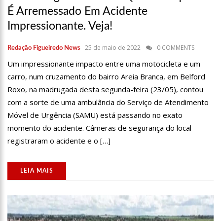
2022
É Arremessado Em Acidente
16:39
Dia do Beijo: uma das formas mais significativas de carinho e
Impressionante. Veja!
amor
16:32
Força-tarefa irá vacinar 8 mil indígenas em áreas de difícil
25 de maio de 2022
0 COMMENTS
Redação Figueiredo News
acesso
Um impressionante impacto entre uma motocicleta e um
16:28
Cheia altera sistema de distribuição de energia no interior do
AM
carro, num cruzamento do bairro Areia Branca, em Belford
16:21
Preta Gil volta às redes sociais e promete explicar sumiço:
Roxo, na madrugada desta segunda-feira (23/05), contou
‘me preparando’
com a sorte de uma ambulância do Serviço de Atendimento
16:16
Forças de Segurança apreendem 49 adolescentes
Móvel de Urgência (SAMU) está passando no exato
envolvidos em ameaças a escolas
momento do acidente. Câmeras de segurança do local
16:12
Ministério da justiça obriga redes sociais a retirar conteúdo
registraram o acidente e o […]
de apologia à violência
12:22
Rússia anuncia teste de míssil balístico intercontinental
LEIA MAIS
12:17
VÍDEO: noiva surpreende e vai a casamento em
retroescavadeira no Pará
12:06
VÍDEO: Banda Scorpions encontra fãs e se prepara para
show em Manaus