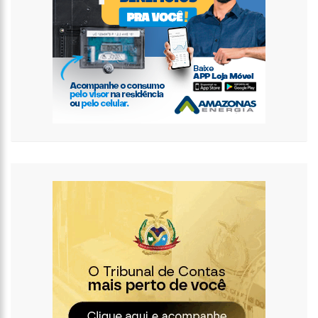
13:32
Gustavo ‘cowboy” é criticado por surgir sorridente após
término com Key Alves
13:25
Leonardo entrega para Virginia Fonseca que influenciadora
terá festa surpresa
12:56
VÍDEO: suspeitos de roubos e da morte do sargento
Camacho são presos em Manaus
12:48
VÍDEOS: alunos realizam manifestação e pedem justiça após
morte de professor em Manaus
14:51
PRTB no Amazonas elege novo presidente da sigla
13:59
Homem descobre que namorava há um ano com a esposa
do melhor amigo
13:53
Lula sanciona lei que institui programa de combate ao
assédio sexual
13:47
Com atual mulher grávida, irmão de Virginia fala sobre
casamento secreto nos EUA
13:28
Confira o horário de funcionamento do comércio de Manaus
na Semana Santa
13:19
Alerta! Consumidores fiquem atentos ao golpe do cartão
trocado no AM