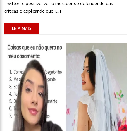
Twitter, é possível ver o morador se defendendo das
11:04
Gato desaparecido há 10 anos reencontra tutora
críticas e explicando que […]
10:58
Homem t0rturad0 é jogado em frente à UBS do Cacau Pirêra,
no AM
LEIA MAIS
18:07
Shakira e Tom Cruise são vistos no GP de Miami, e internet
especula romance
18:02
Mulher joga água fervente em marido e filho de 3 anos
17:57
Presidente Lula propõe nova mudança no SALÁRIO MÍNIMO
dos brasileiros
17:49
Em comemoração ao Dia das Mães, Wilson Lima antecipa
pagamento do Auxílio Estadual
17:45
Polo Industrial de Manaus fatura R$ 26,9 bilhões e tem
melhor resultado desde 2019
17:41
Prefeitura de Manaus recebe comitiva internacional em visita
a equipamentos socioassistenciais da cidade
17:36
Águas de Manaus abre inscrições para curso gratuito de
bombeiro hidráulico com vagas exclusivas para mulheres
12:11
Aluno tenta furar colega em sala de aula na zona leste de
Manaus