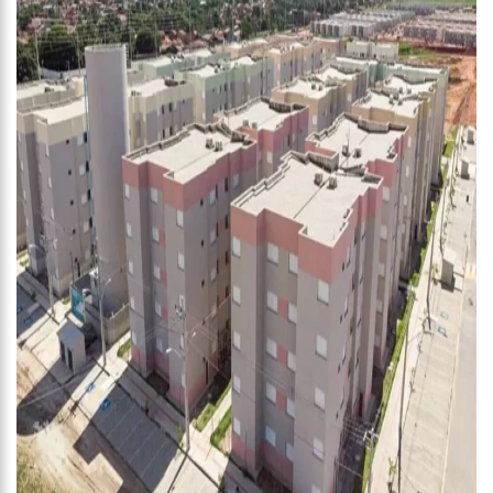
12:00
Fiscalização em supermercados de Manaus constata
venda ilegal de sacolas plásticas
11:54
Vizinhos reclamam de gemidos e morador justifica: “Fiz
amor gostoso”
11:17
Cientistas pedem ajuda para identificar ‘animal misterioso’
visto em parque
11:08
Inflação oficial desacelera e atinge 0,71% em março, diz IBGE
10:59
Polícia Federal deflagra operação contra fraudes no sistema
do Fies
14:43
Governo agiliza vistos para haitianos com parentes no Brasil
13:18
Justiça retoma hoje depoimentos de testemunhas no caso
Dom e Bruno
13:10
Wilson Lima inaugura Residencial Rodrigo Otávio, primeiro
habitacional do Prosamin+
12:47
Alok demora cinco anos para responder convite para tocar
em aniversário
12:34
“Não deixe para amanhã” diz idosa de 90 anos após realizar
o sonho de estudar