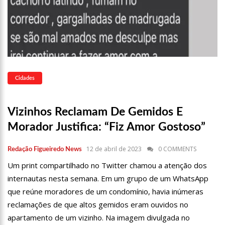
13:15
Nattan revela problema de saúde e afastamento temporário
dos palcos
13:10
Anaju quase lambe lingua de Tati Zaqui e dá abaixadinha na
calça: “Empinei pra foto mesmo”
13:06
Motorista de aplicativo é preso por levar e buscar bandidos
para assalto
13:03
Vídeo mostra exato momento que mototaxista despenca de
Cidades
barranco e passageiro morre
12:59
Manaus registra ocorrências de desabamento em manhã
chuvosa
Vizinhos Reclamam De Gemidos E
12:48
Polícia investiga caso de bebê que teve cabeça arrancada no
Morador Justifica: “Fiz Amor Gostoso”
parto
12:43
Câmara debate sobre preço das passagens aéreas para o
12 de abril de 2023
0 COMMENTS
Redação Figueiredo News
Norte
Um print compartilhado no Twitter chamou a atenção dos
11:39
Roger e Caio Ribeiro ‘atropelam’ Galvão Bueno e animam a
Globo
internautas nesta semana. Em um grupo de um WhatsApp
que reúne moradores de um condomínio, havia inúmeras
11:23
Key Alves confirma saída do vôlei e fatura R$ 3 milhões com
o Onlyfans
reclamações de que altos gemidos eram ouvidos no
11:10
Morre, aos 75 anos, Rita Lee, ícone do rock n’ roll brasileiro
apartamento de um vizinho. Na imagem divulgada no