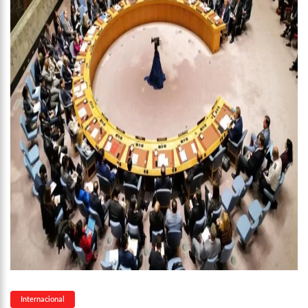
12:49
Padrasto é pego assinando OnlyFans de enteada: “Me via
fazendo sexo”
12:24
Vídeo de Zezé di Camargo desafinando viraliza e fãs
lamentam: “Luto”
11:43
Postos serão fiscalizados para garantir queda nos preços,
diz ministro
11:24
Campanha intensifica combate à violência sexual contra
crianças
11:10
Constituição e Lei Maria da Penha ganham tradução em
idioma indígena
11:04
Sine Manaus oferta 167 vagas de emprego nesta quinta-
feira, 18/5
10:49
Wilson Lima anuncia implantação de centro integrado para
atender crianças e adolescentes vítimas de violência
13:24
Dia Mundial da Hipertensão: SES-AM orienta sobre
prevenção e tratamento adequado da doença
13:19
Professores do AM entram em greve e cobram reajuste
salarial de 25%
13:14
Boi Caprichoso lança vídeos gravados pelos dançarinos da
Troup Caprichoso e Corpo de Dança Caprichoso (CDC)
Internacional