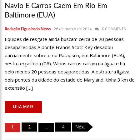
12:13
Jojo Todynho desiste de cirurgia bariátrica e acorda cedo
Navio E Carros Caem Em Rio Em
para malhar
Baltimore (EUA)
11:50
Corpo é encontrado enrolado em rede na zona norte.
11:36
Parque Lagoa do Japiim será reaberto para visitas
26 de março de 2024
0 COMMENTS
Redação Figueiredo News
nesta quarta-feira (12)
Equipes de resgate ainda buscam cerca de 20 pessoas
11:13
“Lamentamos profundamente o ocorrido”, declara
desaparecidas A ponte Francis Scott Key desabou
escola após tentativa de mass4cre em Manaus
parcialmente sobre o rio Patapsco, em Baltimore (EUA),
13:55
Por que você continua tendo o mesmo sonho e o que isso
significa; entenda
nesta terça-feira (26). Vários carros caíram na água e há
pelo menos 20 pessoas desaparecidas. A estrutura ligava
13:49
Transações via Pix atingem novo recorde e batem 122
milhões em 24 horas, diz BC
dois pontes da cidade do estado de Maryland, tinha 3 km de
13:44
Campeão em 1987, Sport entra no “Clube das 13” maiores
extensão […]
torcidas do Brasil
13:39
Campanha oferece exames gratuitos de laringoscopia; saiba
como agendar
LEIA MAIS
13:33
Web reage a semelhança entre Arthur e Lamoglia: ‘Isso
explica muita coisa’
Paginação
2
4
Next
13:26
Virginia Fonseca ganha da sogra bota-chinelo de R$ 12 mil
1
…
de