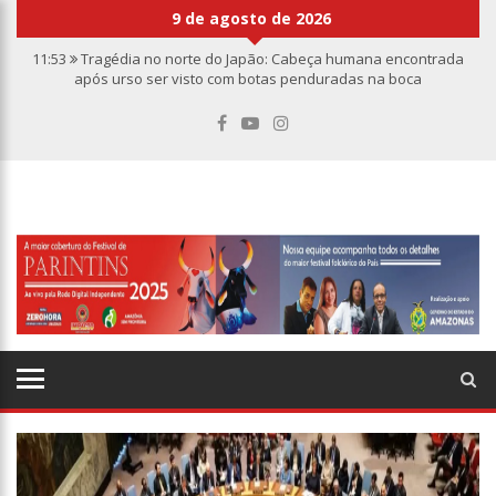
9 de agosto de 2026
11:53
Tragédia no norte do Japão: Cabeça humana encontrada
após urso ser visto com botas penduradas na boca
11:46
Linha Direta divulga caso de criança de 2 anos morta e
esquartejada em Manaus; relembre os fatos
11:39
Casal é torturado e morto em casa na comunidade Mundo
Novo
11:01
Vídeo: “Sofá voador” aparece nos céus após tempestade na
Turquia
10:32
Rússia destrói grandes depósitos de armas da OTAN na
Ucrânia
10:26
Estado Unidos estão furiosos com o retorno da Síria ao
mundo árabe e ameaçam aliados
10:11
Homem é executado a tiros dentro da própria residência em
Manaus
10:00
Linha Direta exibe vídeo com o corpo do menino Henry Borel
15:34
Faustão deixa Band após 1 ano e meio na emissora