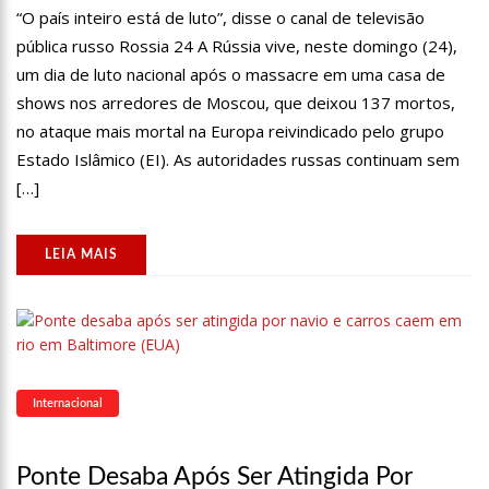
12:00
Fiscalização em supermercados de Manaus constata
“O país inteiro está de luto”, disse o canal de televisão
venda ilegal de sacolas plásticas
pública russo Rossia 24 A Rússia vive, neste domingo (24),
11:54
Vizinhos reclamam de gemidos e morador justifica: “Fiz
amor gostoso”
um dia de luto nacional após o massacre em uma casa de
11:17
Cientistas pedem ajuda para identificar ‘animal misterioso’
shows nos arredores de Moscou, que deixou 137 mortos,
visto em parque
no ataque mais mortal na Europa reivindicado pelo grupo
11:08
Inflação oficial desacelera e atinge 0,71% em março, diz IBGE
Estado Islâmico (EI). As autoridades russas continuam sem
[…]
10:59
Polícia Federal deflagra operação contra fraudes no sistema
do Fies
14:43
Governo agiliza vistos para haitianos com parentes no Brasil
LEIA MAIS
13:18
Justiça retoma hoje depoimentos de testemunhas no caso
Dom e Bruno
13:10
Wilson Lima inaugura Residencial Rodrigo Otávio, primeiro
habitacional do Prosamin+
12:47
Alok demora cinco anos para responder convite para tocar
Internacional
em aniversário
12:34
“Não deixe para amanhã” diz idosa de 90 anos após realizar
o sonho de estudar
Ponte Desaba Após Ser Atingida Por