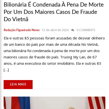
Bilionária É Condenada À Pena De Morte
13:15
Nattan revela problema de saúde e afastamento temporário
dos palcos
Por Um Dos Maiores Casos De Fraude
13:10
Anaju quase lambe lingua de Tati Zaqui e dá abaixadinha na
Do Vietnã
calça: “Empinei pra foto mesmo”
13:06
Motorista de aplicativo é preso por levar e buscar bandidos
12 de abril de 2024
0 COMMENTS
Redação Figueiredo News
para assalto
Ela e outras 85 pessoas foram acusadas de desviar dinheiro
13:03
Vídeo mostra exato momento que mototaxista despenca de
barranco e passageiro morre
de um banco do país por mais de uma década No Vietnã,
12:59
Manaus registra ocorrências de desabamento em manhã
uma bilionária foi condenada à pena de morte por um dos
chuvosa
maiores casos de fraude do país. Truong My Lan, de 67
12:48
Polícia investiga caso de bebê que teve cabeça arrancada no
anos, é uma executiva do setor imobiliário. Ela e outras 85
parto
[…]
12:43
Câmara debate sobre preço das passagens aéreas para o
Norte
11:39
Roger e Caio Ribeiro ‘atropelam’ Galvão Bueno e animam a
LEIA MAIS
Globo
11:23
Key Alves confirma saída do vôlei e fatura R$ 3 milhões com
o Onlyfans
11:10
Morre, aos 75 anos, Rita Lee, ícone do rock n’ roll brasileiro