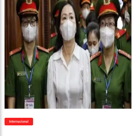
12:46
Enfermeiros do HPS 28 de Agosto são aprovados em
processo seletivo do Hospital Freiberg, na Alemanha
12:42
Casal morre em acidente de trânsito em avenida de Manaus
12:35
Mãe de Paulo Gustavo revela testamento deixado pelo
humorista
12:24
Livre da Globo, Galvão Bueno realiza sonho antigo e estreia
programa
11:35
Prefeitura e Sinetram emitem cartão PassaFácil
gratuitamente em ação itinerante
11:29
Com Lei Paulo Gustavo, governo garante R$ 3,8 bilhões para
a cultura
13:32
Governo do Amazonas vai em busca de modelo de parques
ecoindustriais na Coreia do Sul
13:29
Vítima de Daniel Alves larga emprego e desabafa: ‘Raiva e
nojo’
13:24
Mulher é sequestrada, agredida e tem o cabelo raspado por
dívida de droga
Internacional
13:18
Velório de Rita Lee, em São Paulo, será aberto ao público