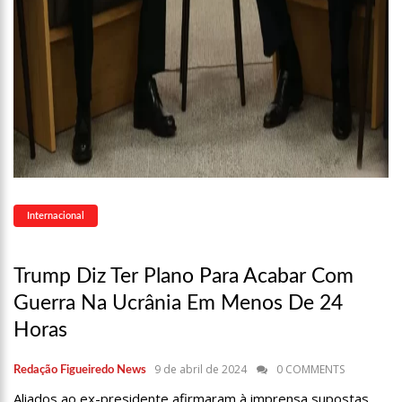
15:36
PF apreende carros de luxo de empresa do Faraó dos
Bitcoins
15:31
Fátima Bernardes relembra reação dos filhos com
descoberta de namoro
15:14
Anúncio da OMS ainda não significa o fim da pandemia de
Covid-19; entenda
14:48
Com mais de 1,2 mil cadastros, Águas de Manaus comemora
sucesso do Programa Afluentes e enaltece papel do líder
comunitário
14:34
Programa Ronda Escolar da Prefeitura de Manaus ganha
reforço com novas viaturas
Internacional
12:02
AAM conquista aumento no rateio do MAC para os municípios
do Amazonas
11:20
Sonia Abrão é criticada nas redes sociais após ‘Linha Direta’
Trump Diz Ter Plano Para Acabar Com
recordar assassinato de Eloá
Guerra Na Ucrânia Em Menos De 24
10:55
Lula chega a Londres para coroação do Rei Charles III
Horas
12:48
Polícia prende suspeito de matar motorista que se recusou a
baixar vidro
9 de abril de 2024
0 COMMENTS
Redação Figueiredo News
12:29
Idosa é estuprada após marcar encontro online com homem
Aliados ao ex-presidente afirmaram à imprensa supostas
em MT