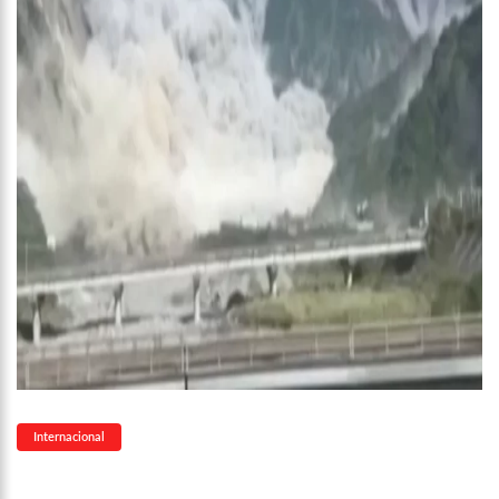
internautas especulam volta do casal
13:01
Prefeito inaugura Casa de Praia e enfatiza investimentos no
turismo
12:42
Em Viena, Wilson Lima conhece exitoso sistema de
tratamento de esgoto e diz que solução europeia pode ajudar
Amazonas
12:34
Os Corpos cobrem as ruas da capital do Sudão, e o cheiro de
morte invade hospitais do país
10:36
CAPIVARA FILÓ GANHA MÚSICA ESCRITA POR MARINHO BELLO;
VEJA VÍDEO
12:50
VÍDEO: Suspeitos de tráfico de drogas são capturados dentro
de bueiro em Manaus
12:33
Kim Kardashian compartilha encontro com “gata milionária”
do estilista Karl Lagerfeld
12:03
Putin assina decreto e abre caminho para deportação de
pessoas de regiões ocupadas na Ucrânia
11:52
Ex-mulher de Daniel Alves se muda com os filhos do jogador
para Barcelona
11:45
Idoso retoma emprego em banco 59 anos após ser preso
Internacional
pela ditadura
11:39
Corpo de ganhador de loteria é encontrado concretado após