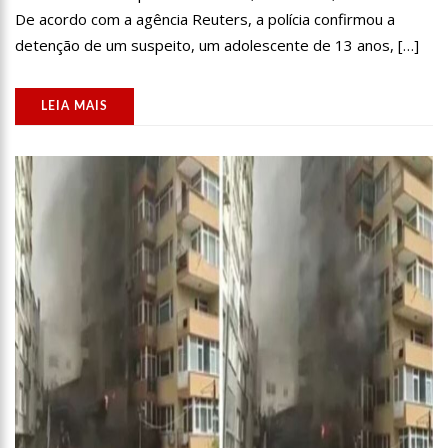
aeroporto
De acordo com a agência Reuters, a polícia confirmou a
09:44
Netflix é processada por escolher atriz negra para
detenção de um suspeito, um adolescente de 13 anos, […]
representar Cleópatra
09:38
Vídeo: Homens invadem residência e matam três pessoas na
zona norte de Manaus
LEIA MAIS
20:59
Homem é linchado pela população após esfaquear a
companheira no Centro de Manaus
20:53
Saiba como fazer o tratamento correto para evitar pedras
nos rins
20:48
Polícia prende elementos que faziam arrastões em paradas
de ônibus da zona centro-oeste de Manaus
20:43
Miss Amazonas Latina 2023 representará estado em
concurso nacional
14:28
Prefeitura divulga funcionamento dos serviços neste feriado
nacional do Dia de Tiradentes, 21/4
14:13
Prefeitura de Manaus autua mais 1,2 mil motoristas por uso
irregular de vagas especiais
13:43
Amazonas zera fila de pacientes com cardiopatia congênita
18:22
Brasileiros viralizam no TikTok com carro de som tocando