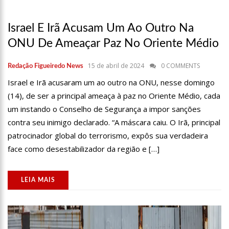
13:07
Greve de ônibus é suspensa a pedido do prefeito de
Manaus
Israel E Irã Acusam Um Ao Outro Na
12:55
PIB do Japão registra crescimento pela primeira vez em 3
trimestres
ONU De Ameaçar Paz No Oriente Médio
12:49
Anitta diz que ficou dez meses sem sexo e revela como se
sentiu
15 de abril de 2024
0 COMMENTS
Redação Figueiredo News
12:37
Agenor Tupinambá fala sobre namoro com Lucas: “Não
Israel e Irã acusaram um ao outro na ONU, nesse domingo
houve traição”
(14), de ser a principal ameaça à paz no Oriente Médio, cada
12:23
Influenciadora e ex são encontrados mortos em carro no
interior de SP
um instando o Conselho de Segurança a impor sanções
14:56
Vídeo: Reação de Ana Clara após não pegar buquê em
contra seu inimigo declarado. “A máscara caiu. O Irã, principal
casamento viraliza: “Filho da put*! Nojento!”
patrocinador global do terrorismo, expôs sua verdadeira
14:52
Procon-AM orienta população que Lei do Troco é válida e
face como desestabilizador da região e […]
deve ser respeitada
11:59
Empresário ‘Passarão’, dono do porto Chibatão, morre em
São Paulo
LEIA MAIS
11:52
Petrobras anuncia nova política de preços de combustíveis
11:36
Acusado de divulgar fotos de corpo de Marília Mendonça e
de outros artistas mortos vira réu