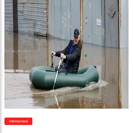
11:28
Casal é surpreendido com gravidez de sêxtuplos e pai ‘passa
mal’
11:22
UEA e Sejusc lançam cursos de capacitação para
atendimento a Pessoas com Deficiência
11:09
Bruna Biancardi ganha mimo de R$ 820 de Neymar: ‘Se fez
presente mesmo distante’
14:30
Wilson Lima entrega Caimi Ada Rodrigues Viana revitalizado
à população idosa da zona oeste
14:25
Confira quais bairros de Manaus ficarão sem energia nesta
segunda-feira (15)
14:17
Motoristas de aplicativo entram em greve em todo o Brasil
14:10
Após matar colegas, policial grava vídeo: “Te vejo no inferno”;
assista
13:52
Jovem sofre queimaduras de 1º grau no rosto após celular
explodir
13:35
Mulher morre atropelada a caminho do trabalho em Manaus
Internacional
13:05
Cultura Manaus: 21ª Semana Nacional de Museus conta com
vasta programação em nove espaços culturais