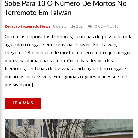
retirada do prêmio
Sobe Para 13 O Número De Mortos No
11:33
Prefeito fiscaliza obras de creche e anuncia entrega para as
Terremoto Em Taiwan
próximas semanas
11:26
PM prende filho suspeito de matar o pai a marteladas por
8 de abril de 2024
0 COMMENTS
Redação Figueiredo News
religião
Cinco dias depois dos tremores, centenas de pessoas ainda
13:02
PF deflagra operação contra tráfico de drogas e lavagem de
dinheiro em Manaus
aguardam resgate em áreas inacessíveis Em Taiwan,
12:49
Adolescente ‘perde’ testículo após se inclinar para pegar bola
chegou a 13 o número de mortos no terremoto que atingiu
de golfe
o país, na última quarta-feira. Cinco dias depois dos
12:37
Prefeitura de Manaus divulga calendário para agendamento
tremores, centenas de pessoas ainda aguardam resgate
de castração de cães e gatos
em áreas inacessíveis. Em algumas regiões o acesso só é
12:24
Modelo diz ter sido expulsa de supermercado por usar
possível por […]
roupas curtas
12:07
Índice que mede a inflação dos aluguéis cai 0,95% em abril
LEIA MAIS
11:27
Jojo Todynho cada vez mais focada nos treinos após perder
24 quilos
11:15
Medo do Chucky? Filmes de terror baseados em fatos da
vida real!
11:01
Ministério Público investiga prefeito que se casou com