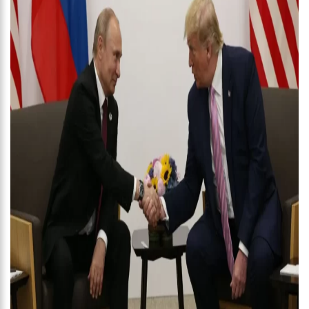
11:04
Gato desaparecido há 10 anos reencontra tutora
10:58
Homem t0rturad0 é jogado em frente à UBS do Cacau Pirêra,
no AM
18:07
Shakira e Tom Cruise são vistos no GP de Miami, e internet
especula romance
18:02
Mulher joga água fervente em marido e filho de 3 anos
17:57
Presidente Lula propõe nova mudança no SALÁRIO MÍNIMO
dos brasileiros
17:49
Em comemoração ao Dia das Mães, Wilson Lima antecipa
pagamento do Auxílio Estadual
17:45
Polo Industrial de Manaus fatura R$ 26,9 bilhões e tem
melhor resultado desde 2019
17:41
Prefeitura de Manaus recebe comitiva internacional em visita
a equipamentos socioassistenciais da cidade
17:36
Águas de Manaus abre inscrições para curso gratuito de
bombeiro hidráulico com vagas exclusivas para mulheres
12:11
Aluno tenta furar colega em sala de aula na zona leste de
Manaus