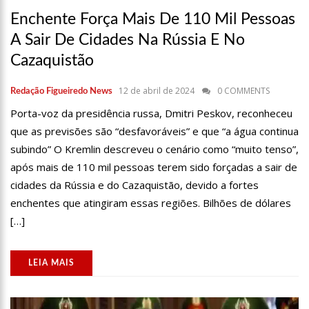
12:57
Agenor Tupinambá tem primeiro encontro com namorado
Enchente Força Mais De 110 Mil Pessoas
após um ano de relacionamento a distância
A Sair De Cidades Na Rússia E No
13:03
Prefeitura de Manaus realiza 1ª Feira Folclórica no Centro
Cultural Povos da Amazônia
Cazaquistão
12:56
OMS declara fim da emergência em saúde por mpox
12 de abril de 2024
0 COMMENTS
Redação Figueiredo News
12:45
Fornecedores entram com pedido de falência das lojas
Porta-voz da presidência russa, Dmitri Peskov, reconheceu
Marisa
que as previsões são “desfavoráveis” e que “a água continua
11:19
Secretaria de Fazenda alerta para golpes com pagamento
falso de IPVA por Pix
subindo” O Kremlin descreveu o cenário como “muito tenso”,
após mais de 110 mil pessoas terem sido forçadas a sair de
10:58
Idosa comemora 107 anos com festa temática da Barbie e
encanta web
cidades da Rússia e do Cazaquistão, devido a fortes
10:43
Bolsonaro virá a Manaus ainda este ano para fortalecer pré-
enchentes que atingiram essas regiões. Bilhões de dólares
candidatura de coronel Menezes à Prefeitura de Manaus em 2024
[…]
10:26
Ex-noivo de Marília Mendonça choca fãs com homenagem a
ela em seu casamento
10:15
Aos 43 anos, mulher com deficiência contrata jovem para
LEIA MAIS
fazer sexo pela primeira vez
12:56
Virginia Fonseca mente sobre avião e Zé Felipe enfrenta
crise na carreira