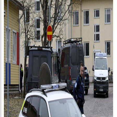
adolescente de 16 anos
13:19
Calçadão de pedras portuguesas traz movimentos sinuosos
que lembram o rio, na Ponta Negra
13:15
‘Temos dinheiro para dar e vender’, desabafa Maíra Cardi
sobre fortuna com Thiago Nigro
12:51
Asteroide de 300 metros pode atingir a Terra nesta quarta-
feira (26)
12:44
Amazonas reduz em 5% número de homicídios no primeiro
trimestre de 2023
12:37
Inscrições para o Programa Bolsa Idiomas começam nesta
quarta-feira em Manaus
12:24
Homem acusado de m4tar mulher estr4ngulada fica calado
durante audiência em Manaus
12:14
Joe Biden anuncia candidatura à reeleição, em 2024, nos EUA
12:09
Prefeitura intensifica fiscalização de veículos pesados em
vias regulamentadas de Manaus
11:56
SSP-AM recebe comitiva do Governo da Colômbia
11:47
Luana Piovani afirma sofrer com crises de ansiedade após