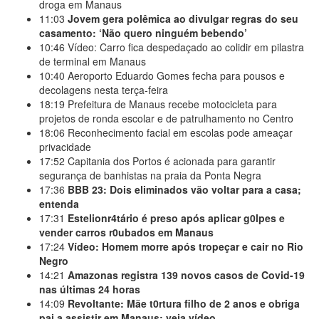
droga em Manaus
11:03
Jovem gera polêmica ao divulgar regras do seu
casamento: ‘Não quero ninguém bebendo’
10:46
Vídeo: Carro fica despedaçado ao colidir em pilastra
de terminal em Manaus
10:40
Aeroporto Eduardo Gomes fecha para pousos e
decolagens nesta terça-feira
18:19
Prefeitura de Manaus recebe motocicleta para
projetos de ronda escolar e de patrulhamento no Centro
18:06
Reconhecimento facial em escolas pode ameaçar
privacidade
17:52
Capitania dos Portos é acionada para garantir
segurança de banhistas na praia da Ponta Negra
17:36
BBB 23: Dois eliminados vão voltar para a casa;
entenda
17:31
Estelionr4tário é preso após aplicar g0lpes e
vender carros r0ubados em Manaus
17:24
Vídeo: Homem morre após tropeçar e cair no Rio
Negro
14:21
Amazonas registra 139 novos casos de Covid-19
nas últimas 24 horas
14:09
Revoltante: Mãe t0rtura filho de 2 anos e obriga
pai a assistir em Manaus; veja vídeo