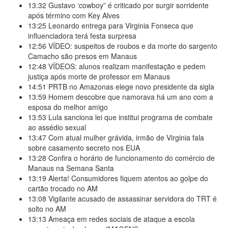
13:32
Gustavo ‘cowboy” é criticado por surgir sorridente
após término com Key Alves
13:25
Leonardo entrega para Virginia Fonseca que
influenciadora terá festa surpresa
12:56
VÍDEO: suspeitos de roubos e da morte do sargento
Camacho são presos em Manaus
12:48
VÍDEOS: alunos realizam manifestação e pedem
justiça após morte de professor em Manaus
14:51
PRTB no Amazonas elege novo presidente da sigla
13:59
Homem descobre que namorava há um ano com a
esposa do melhor amigo
13:53
Lula sanciona lei que institui programa de combate
ao assédio sexual
13:47
Com atual mulher grávida, irmão de Virginia fala
sobre casamento secreto nos EUA
13:28
Confira o horário de funcionamento do comércio de
Manaus na Semana Santa
13:19
Alerta! Consumidores fiquem atentos ao golpe do
cartão trocado no AM
13:08
Vigilante acusado de assassinar servidora do TRT é
solto no AM
13:13
Ameaça em redes sociais de ataque a escola