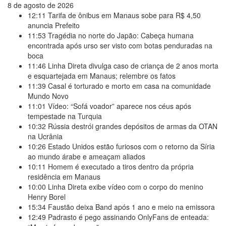
8 de agosto de 2026
12:11
Tarifa de ônibus em Manaus sobe para R$ 4,50
anuncia Prefeito
11:53
Tragédia no norte do Japão: Cabeça humana
encontrada após urso ser visto com botas penduradas na
boca
11:46
Linha Direta divulga caso de criança de 2 anos morta
e esquartejada em Manaus; relembre os fatos
11:39
Casal é torturado e morto em casa na comunidade
Mundo Novo
11:01
Vídeo: “Sofá voador” aparece nos céus após
tempestade na Turquia
10:32
Rússia destrói grandes depósitos de armas da OTAN
na Ucrânia
10:26
Estado Unidos estão furiosos com o retorno da Síria
ao mundo árabe e ameaçam aliados
10:11
Homem é executado a tiros dentro da própria
residência em Manaus
10:00
Linha Direta exibe vídeo com o corpo do menino
Henry Borel
15:34
Faustão deixa Band após 1 ano e meio na emissora
12:49
Padrasto é pego assinando OnlyFans de enteada: