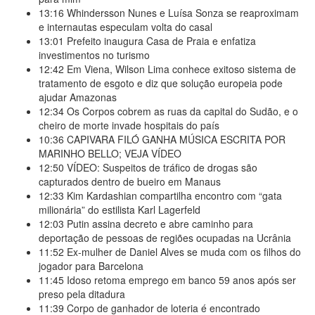
13:16
Whindersson Nunes e Luísa Sonza se reaproximam
e internautas especulam volta do casal
13:01
Prefeito inaugura Casa de Praia e enfatiza
investimentos no turismo
12:42
Em Viena, Wilson Lima conhece exitoso sistema de
tratamento de esgoto e diz que solução europeia pode
ajudar Amazonas
12:34
Os Corpos cobrem as ruas da capital do Sudão, e o
cheiro de morte invade hospitais do país
10:36
CAPIVARA FILÓ GANHA MÚSICA ESCRITA POR
MARINHO BELLO; VEJA VÍDEO
12:50
VÍDEO: Suspeitos de tráfico de drogas são
capturados dentro de bueiro em Manaus
12:33
Kim Kardashian compartilha encontro com “gata
milionária” do estilista Karl Lagerfeld
12:03
Putin assina decreto e abre caminho para
deportação de pessoas de regiões ocupadas na Ucrânia
11:52
Ex-mulher de Daniel Alves se muda com os filhos do
jogador para Barcelona
11:45
Idoso retoma emprego em banco 59 anos após ser
preso pela ditadura
11:39
Corpo de ganhador de loteria é encontrado