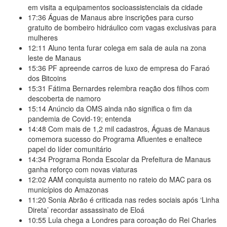
em visita a equipamentos socioassistenciais da cidade
17:36
Águas de Manaus abre inscrições para curso
gratuito de bombeiro hidráulico com vagas exclusivas para
mulheres
12:11
Aluno tenta furar colega em sala de aula na zona
leste de Manaus
15:36
PF apreende carros de luxo de empresa do Faraó
dos Bitcoins
15:31
Fátima Bernardes relembra reação dos filhos com
descoberta de namoro
15:14
Anúncio da OMS ainda não significa o fim da
pandemia de Covid-19; entenda
14:48
Com mais de 1,2 mil cadastros, Águas de Manaus
comemora sucesso do Programa Afluentes e enaltece
papel do líder comunitário
14:34
Programa Ronda Escolar da Prefeitura de Manaus
ganha reforço com novas viaturas
12:02
AAM conquista aumento no rateio do MAC para os
municípios do Amazonas
11:20
Sonia Abrão é criticada nas redes sociais após ‘Linha
Direta’ recordar assassinato de Eloá
10:55
Lula chega a Londres para coroação do Rei Charles