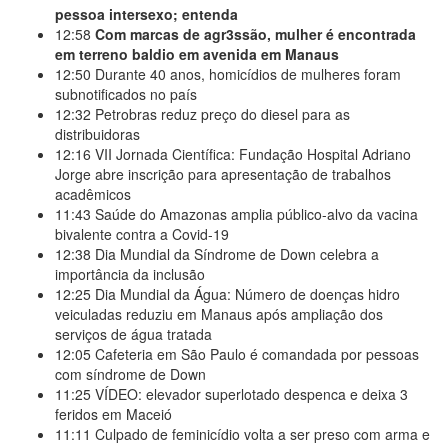
pessoa intersexo; entenda
12:58
Com marcas de agr3ssão, mulher é encontrada
em terreno baldio em avenida em Manaus
12:50
Durante 40 anos, homicídios de mulheres foram
subnotificados no país
12:32
Petrobras reduz preço do diesel para as
distribuidoras
12:16
VII Jornada Científica: Fundação Hospital Adriano
Jorge abre inscrição para apresentação de trabalhos
acadêmicos
11:43
Saúde do Amazonas amplia público-alvo da vacina
bivalente contra a Covid-19
12:38
Dia Mundial da Síndrome de Down celebra a
importância da inclusão
12:25
Dia Mundial da Água: Número de doenças hidro
veiculadas reduziu em Manaus após ampliação dos
serviços de água tratada
12:05
Cafeteria em São Paulo é comandada por pessoas
com síndrome de Down
11:25
VÍDEO: elevador superlotado despenca e deixa 3
feridos em Maceió
11:11
Culpado de feminicídio volta a ser preso com arma e