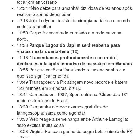
tocar em aniversário
12:34
“Não deixe para amanhã” diz idosa de 90 anos após
realizar o sonho de estudar
12:13
Jojo Todynho desiste de cirurgia bariátrica e acorda
cedo para malhar
11:50
Corpo é encontrado enrolado em rede na zona
norte.
11:36
Parque Lagoa do Japiim será reaberto para
visitas nesta quarta-feira (12)
11:13
“Lamentamos profundamente o ocorrido”,
declara escola após tentativa de mass4cre em Manaus
13:55
Por que você continua tendo o mesmo sonho e o
que isso significa; entenda
13:49
Transações via Pix atingem novo recorde e batem
122 milhões em 24 horas, diz BC
13:44
Campeão em 1987, Sport entra no “Clube das 13”
maiores torcidas do Brasil
13:39
Campanha oferece exames gratuitos de
laringoscopia; saiba como agendar
13:33
Web reage a semelhança entre Arthur e Lamoglia:
‘Isso explica muita coisa’
13:26
Virginia Fonseca ganha da sogra bota-chinelo de R$
12 mil