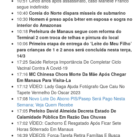
10:51
Cinco anos após assassinato, caso Marielle Franco
segue indefinido
10:40
Coreia do Norte dispara mísseis de submarino
10:30
Homem é preso após b4ter em esposa e sogra no
interior do Amazonas
10:18
Prefeitura de Manaus segue com reforma do
Terminal 2 com troca de telhas e pintura do local
10:06
Primeira etapa de entrega do ‘Leite do Meu Filho’
para crianças de 1 e 2 anos será concluída nesta terça,
14/3
17:25
Saúde Reforça Importância De Completar Ciclo
Vacinal Contra A Covid-19
17:16
MC Chinesa Chora Morte Da Mãe Após Chegar
Em Manaus Para Visita-La
17:12
VÍDEO: Lady Gaga Ajuda Fotógrafo Que Caiu No
Tapete Vermelho Do Oscar 2023
17:08
Novo Lote Do Abono PIS/Pasep Será Pago Nesta
Semana; Veja Quem Recebe
17:05
Prefeito David Almeida Decreta Estado De
Calamidade Pública Em Razão Das Chuvas
17:02
VÍDEO: Cachorro É Resgatado Após Ficar Sete
Horas S0terrado Em Manaus
16:39
VÍDEOS: Força-Tarefa Retira Famílias E Busca