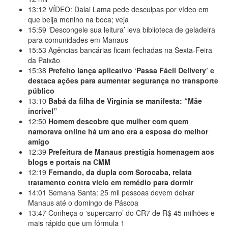
13:12
VÍDEO: Dalai Lama pede desculpas por vídeo em
que beija menino na boca; veja
15:59
‘Descongele sua leitura’ leva biblioteca de geladeira
para comunidades em Manaus
15:53
Agências bancárias ficam fechadas na Sexta-Feira
da Paixão
15:38
Prefeito lança aplicativo ‘Passa Fácil Delivery’ e
destaca ações para aumentar segurança no transporte
público
13:10
Babá da filha de Virginia se manifesta: “Mãe
incrível”
12:50
Homem descobre que mulher com quem
namorava online há um ano era a esposa do melhor
amigo
12:39
Prefeitura de Manaus prestigia homenagem aos
blogs e portais na CMM
12:19
Fernando, da dupla com Sorocaba, relata
tratamento contra vício em remédio para dormir
14:01
Semana Santa: 25 mil pessoas devem deixar
Manaus até o domingo de Páscoa
13:47
Conheça o ‘supercarro’ do CR7 de R$ 45 milhões e
mais rápido que um fórmula 1