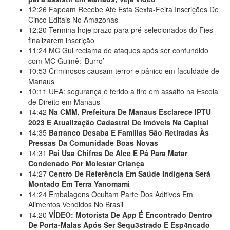
12:26
Fapeam Recebe Até Esta Sexta-Feira Inscrições De
Cinco Editais No Amazonas
12:20
Termina hoje prazo para pré-selecionados do Fies
finalizarem inscrição
11:24
MC Gui reclama de ataques após ser confundido
com MC Guimê: ‘Burro’
10:53
Criminosos causam terror e pânico em faculdade de
Manaus
10:11
UEA: segurança é ferido a tiro em assalto na Escola
de Direito em Manaus
14:42
Na CMM, Prefeitura De Manaus Esclarece IPTU
2023 E Atualização Cadastral De Imóveis Na Capital
14:35
Barranco Desaba E Famílias São Retiradas Às
Pressas Da Comunidade Boas Novas
14:31
Pai Usa Chifres De Alce E Pá Para Matar
Condenado Por Molestar Criança
14:27
Centro De Referência Em Saúde Indígena Será
Montado Em Terra Yanomami
14:24
Embalagens Ocultam Parte Dos Aditivos Em
Alimentos Vendidos No Brasil
14:20
VÍDEO: Motorista De App É Encontrado Dentro
De Porta-Malas Após Ser Sequ3strado E Esp4ncado