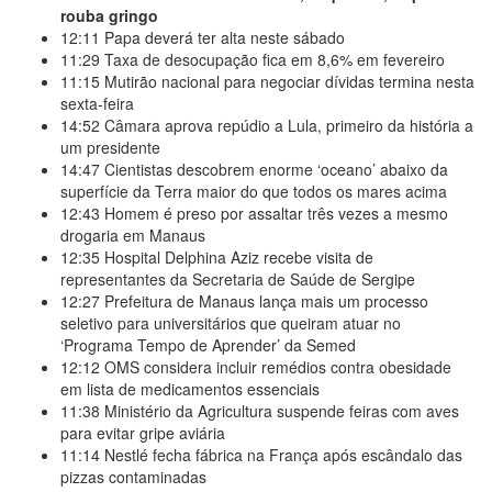
rouba gringo
12:11
Papa deverá ter alta neste sábado
11:29
Taxa de desocupação fica em 8,6% em fevereiro
11:15
Mutirão nacional para negociar dívidas termina nesta
sexta-feira
14:52
Câmara aprova repúdio a Lula, primeiro da história a
um presidente
14:47
Cientistas descobrem enorme ‘oceano’ abaixo da
superfície da Terra maior do que todos os mares acima
12:43
Homem é preso por assaltar três vezes a mesmo
drogaria em Manaus
12:35
Hospital Delphina Aziz recebe visita de
representantes da Secretaria de Saúde de Sergipe
12:27
Prefeitura de Manaus lança mais um processo
seletivo para universitários que queiram atuar no
‘Programa Tempo de Aprender’ da Semed
12:12
OMS considera incluir remédios contra obesidade
em lista de medicamentos essenciais
11:38
Ministério da Agricultura suspende feiras com aves
para evitar gripe aviária
11:14
Nestlé fecha fábrica na França após escândalo das
pizzas contaminadas