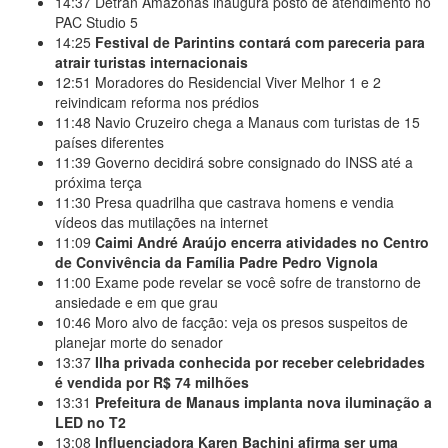
14:37
Detran Amazonas inaugura posto de atendimento no
PAC Studio 5
14:25
Festival de Parintins contará com pareceria para
atrair turistas internacionais
12:51
Moradores do Residencial Viver Melhor 1 e 2
reivindicam reforma nos prédios
11:48
Navio Cruzeiro chega a Manaus com turistas de 15
países diferentes
11:39
Governo decidirá sobre consignado do INSS até a
próxima terça
11:30
Presa quadrilha que castrava homens e vendia
vídeos das mutilações na internet
11:09
Caimi André Araújo encerra atividades no Centro
de Convivência da Família Padre Pedro Vignola
11:00
Exame pode revelar se você sofre de transtorno de
ansiedade e em que grau
10:46
Moro alvo de facção: veja os presos suspeitos de
planejar morte do senador
13:37
Ilha privada conhecida por receber celebridades
é vendida por R$ 74 milhões
13:31
Prefeitura de Manaus implanta nova iluminação a
LED no T2
13:08
Influenciadora Karen Bachini afirma ser uma