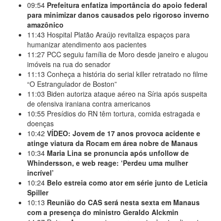
09:54
Prefeitura enfatiza importância do apoio federal
para minimizar danos causados pelo rigoroso inverno
amazônico
11:43
Hospital Platão Araújo revitaliza espaços para
humanizar atendimento aos pacientes
11:27
PCC seguiu família de Moro desde janeiro e alugou
imóveis na rua do senador
11:13
Conheça a história do serial killer retratado no filme
“O Estrangulador de Boston”
11:03
Biden autoriza ataque aéreo na Síria após suspeita
de ofensiva iraniana contra americanos
10:55
Presídios do RN têm tortura, comida estragada e
doenças
10:42
VÍDEO: Jovem de 17 anos provoca acidente e
atinge viatura da Rocam em área nobre de Manaus
10:34
Maria Lina se pronuncia após unfollow de
Whindersson, e web reage: ‘Perdeu uma mulher
incrível’
10:24
Belo estreia como ator em série junto de Leticia
Spiller
10:13
Reunião do CAS será nesta sexta em Manaus
com a presença do ministro Geraldo Alckmin