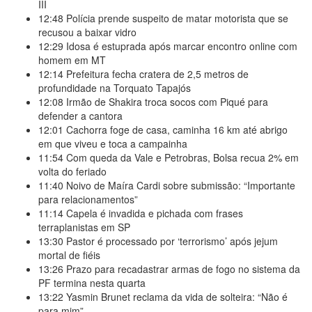
III
12:48
Polícia prende suspeito de matar motorista que se
recusou a baixar vidro
12:29
Idosa é estuprada após marcar encontro online com
homem em MT
12:14
Prefeitura fecha cratera de 2,5 metros de
profundidade na Torquato Tapajós
12:08
Irmão de Shakira troca socos com Piqué para
defender a cantora
12:01
Cachorra foge de casa, caminha 16 km até abrigo
em que viveu e toca a campainha
11:54
Com queda da Vale e Petrobras, Bolsa recua 2% em
volta do feriado
11:40
Noivo de Maíra Cardi sobre submissão: “Importante
para relacionamentos”
11:14
Capela é invadida e pichada com frases
terraplanistas em SP
13:30
Pastor é processado por ‘terrorismo’ após jejum
mortal de fiéis
13:26
Prazo para recadastrar armas de fogo no sistema da
PF termina nesta quarta
13:22
Yasmin Brunet reclama da vida de solteira: “Não é
para mim”