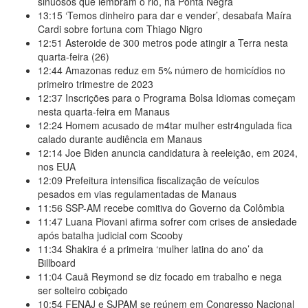
sinuosos que lembram o rio, na Ponta Negra
13:15
‘Temos dinheiro para dar e vender’, desabafa Maíra
Cardi sobre fortuna com Thiago Nigro
12:51
Asteroide de 300 metros pode atingir a Terra nesta
quarta-feira (26)
12:44
Amazonas reduz em 5% número de homicídios no
primeiro trimestre de 2023
12:37
Inscrições para o Programa Bolsa Idiomas começam
nesta quarta-feira em Manaus
12:24
Homem acusado de m4tar mulher estr4ngulada fica
calado durante audiência em Manaus
12:14
Joe Biden anuncia candidatura à reeleição, em 2024,
nos EUA
12:09
Prefeitura intensifica fiscalização de veículos
pesados em vias regulamentadas de Manaus
11:56
SSP-AM recebe comitiva do Governo da Colômbia
11:47
Luana Piovani afirma sofrer com crises de ansiedade
após batalha judicial com Scooby
11:34
Shakira é a primeira ‘mulher latina do ano’ da
Billboard
11:04
Cauã Reymond se diz focado em trabalho e nega
ser solteiro cobiçado
10:54
FENAJ e SJPAM se reúnem em Congresso Nacional