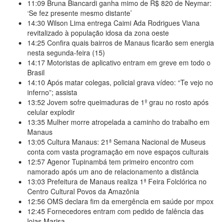
11:09
Bruna Biancardi ganha mimo de R$ 820 de Neymar:
‘Se fez presente mesmo distante’
14:30
Wilson Lima entrega Caimi Ada Rodrigues Viana
revitalizado à população idosa da zona oeste
14:25
Confira quais bairros de Manaus ficarão sem energia
nesta segunda-feira (15)
14:17
Motoristas de aplicativo entram em greve em todo o
Brasil
14:10
Após matar colegas, policial grava vídeo: “Te vejo no
inferno”; assista
13:52
Jovem sofre queimaduras de 1º grau no rosto após
celular explodir
13:35
Mulher morre atropelada a caminho do trabalho em
Manaus
13:05
Cultura Manaus: 21ª Semana Nacional de Museus
conta com vasta programação em nove espaços culturais
12:57
Agenor Tupinambá tem primeiro encontro com
namorado após um ano de relacionamento a distância
13:03
Prefeitura de Manaus realiza 1ª Feira Folclórica no
Centro Cultural Povos da Amazônia
12:56
OMS declara fim da emergência em saúde por mpox
12:45
Fornecedores entram com pedido de falência das
lojas Marisa