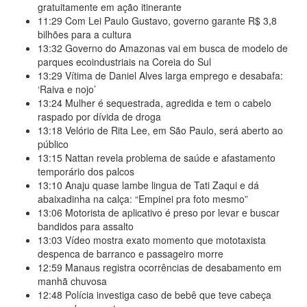
gratuitamente em ação itinerante
11:29
Com Lei Paulo Gustavo, governo garante R$ 3,8
bilhões para a cultura
13:32
Governo do Amazonas vai em busca de modelo de
parques ecoindustriais na Coreia do Sul
13:29
Vítima de Daniel Alves larga emprego e desabafa:
‘Raiva e nojo’
13:24
Mulher é sequestrada, agredida e tem o cabelo
raspado por dívida de droga
13:18
Velório de Rita Lee, em São Paulo, será aberto ao
público
13:15
Nattan revela problema de saúde e afastamento
temporário dos palcos
13:10
Anaju quase lambe lingua de Tati Zaqui e dá
abaixadinha na calça: “Empinei pra foto mesmo”
13:06
Motorista de aplicativo é preso por levar e buscar
bandidos para assalto
13:03
Vídeo mostra exato momento que mototaxista
despenca de barranco e passageiro morre
12:59
Manaus registra ocorrências de desabamento em
manhã chuvosa
12:48
Polícia investiga caso de bebê que teve cabeça