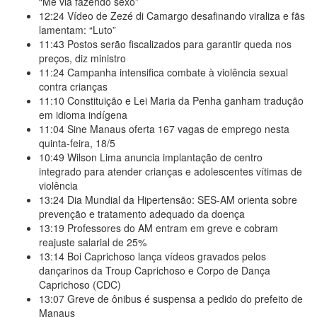
“Me via fazendo sexo”
12:24
Vídeo de Zezé di Camargo desafinando viraliza e fãs
lamentam: “Luto”
11:43
Postos serão fiscalizados para garantir queda nos
preços, diz ministro
11:24
Campanha intensifica combate à violência sexual
contra crianças
11:10
Constituição e Lei Maria da Penha ganham tradução
em idioma indígena
11:04
Sine Manaus oferta 167 vagas de emprego nesta
quinta-feira, 18/5
10:49
Wilson Lima anuncia implantação de centro
integrado para atender crianças e adolescentes vítimas de
violência
13:24
Dia Mundial da Hipertensão: SES-AM orienta sobre
prevenção e tratamento adequado da doença
13:19
Professores do AM entram em greve e cobram
reajuste salarial de 25%
13:14
Boi Caprichoso lança vídeos gravados pelos
dançarinos da Troup Caprichoso e Corpo de Dança
Caprichoso (CDC)
13:07
Greve de ônibus é suspensa a pedido do prefeito de
Manaus