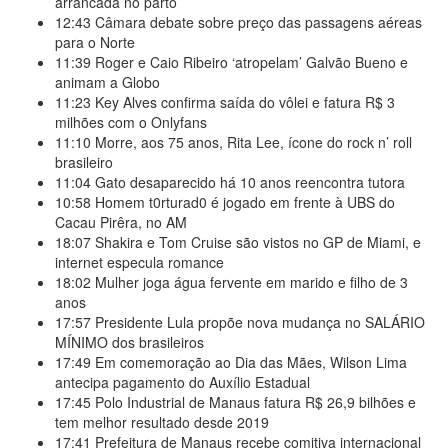
arrancada no parto
12:43
Câmara debate sobre preço das passagens aéreas
para o Norte
11:39
Roger e Caio Ribeiro ‘atropelam’ Galvão Bueno e
animam a Globo
11:23
Key Alves confirma saída do vôlei e fatura R$ 3
milhões com o Onlyfans
11:10
Morre, aos 75 anos, Rita Lee, ícone do rock n’ roll
brasileiro
11:04
Gato desaparecido há 10 anos reencontra tutora
10:58
Homem t0rturad0 é jogado em frente à UBS do
Cacau Pirêra, no AM
18:07
Shakira e Tom Cruise são vistos no GP de Miami, e
internet especula romance
18:02
Mulher joga água fervente em marido e filho de 3
anos
17:57
Presidente Lula propõe nova mudança no SALÁRIO
MÍNIMO dos brasileiros
17:49
Em comemoração ao Dia das Mães, Wilson Lima
antecipa pagamento do Auxílio Estadual
17:45
Polo Industrial de Manaus fatura R$ 26,9 bilhões e
tem melhor resultado desde 2019
17:41
Prefeitura de Manaus recebe comitiva internacional