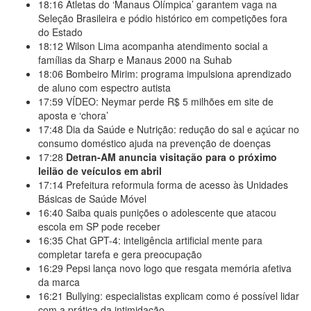
18:16
Atletas do ‘Manaus Olímpica’ garantem vaga na
Seleção Brasileira e pódio histórico em competições fora
do Estado
18:12
Wilson Lima acompanha atendimento social a
famílias da Sharp e Manaus 2000 na Suhab
18:06
Bombeiro Mirim: programa impulsiona aprendizado
de aluno com espectro autista
17:59
VÍDEO: Neymar perde R$ 5 milhões em site de
aposta e ‘chora’
17:48
Dia da Saúde e Nutrição: redução do sal e açúcar no
consumo doméstico ajuda na prevenção de doenças
17:28
Detran-AM anuncia visitação para o próximo
leilão de veículos em abril
17:14
Prefeitura reformula forma de acesso às Unidades
Básicas de Saúde Móvel
16:40
Saiba quais punições o adolescente que atacou
escola em SP pode receber
16:35
Chat GPT-4: inteligência artificial mente para
completar tarefa e gera preocupação
16:29
Pepsi lança novo logo que resgata memória afetiva
da marca
16:21
Bullying: especialistas explicam como é possível lidar
com a prática da intimidação