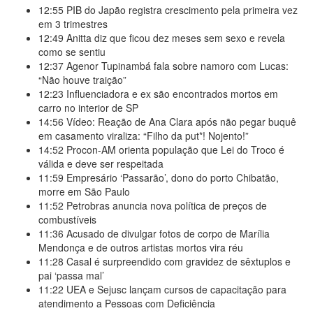
12:55
PIB do Japão registra crescimento pela primeira vez
em 3 trimestres
12:49
Anitta diz que ficou dez meses sem sexo e revela
como se sentiu
12:37
Agenor Tupinambá fala sobre namoro com Lucas:
“Não houve traição”
12:23
Influenciadora e ex são encontrados mortos em
carro no interior de SP
14:56
Vídeo: Reação de Ana Clara após não pegar buquê
em casamento viraliza: “Filho da put*! Nojento!”
14:52
Procon-AM orienta população que Lei do Troco é
válida e deve ser respeitada
11:59
Empresário ‘Passarão’, dono do porto Chibatão,
morre em São Paulo
11:52
Petrobras anuncia nova política de preços de
combustíveis
11:36
Acusado de divulgar fotos de corpo de Marília
Mendonça e de outros artistas mortos vira réu
11:28
Casal é surpreendido com gravidez de sêxtuplos e
pai ‘passa mal’
11:22
UEA e Sejusc lançam cursos de capacitação para
atendimento a Pessoas com Deficiência