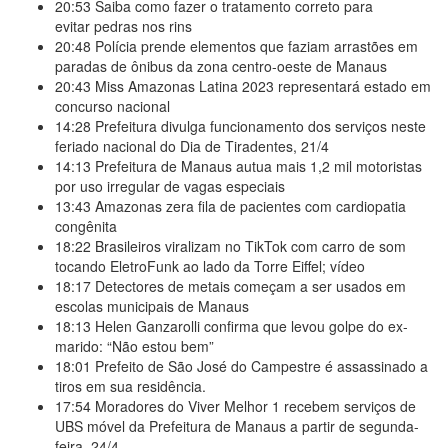
20:53
Saiba como fazer o tratamento correto para
evitar pedras nos rins
20:48
Polícia prende elementos que faziam arrastões em
paradas de ônibus da zona centro-oeste de Manaus
20:43
Miss Amazonas Latina 2023 representará estado em
concurso nacional
14:28
Prefeitura divulga funcionamento dos serviços neste
feriado nacional do Dia de Tiradentes, 21/4
14:13
Prefeitura de Manaus autua mais 1,2 mil motoristas
por uso irregular de vagas especiais
13:43
Amazonas zera fila de pacientes com cardiopatia
congênita
18:22
Brasileiros viralizam no TikTok com carro de som
tocando EletroFunk ao lado da Torre Eiffel; vídeo
18:17
Detectores de metais começam a ser usados em
escolas municipais de Manaus
18:13
Helen Ganzarolli confirma que levou golpe do ex-
marido: “Não estou bem”
18:01
Prefeito de São José do Campestre é assassinado a
tiros em sua residência.
17:54
Moradores do Viver Melhor 1 recebem serviços de
UBS móvel da Prefeitura de Manaus a partir de segunda-
feira, 24/4