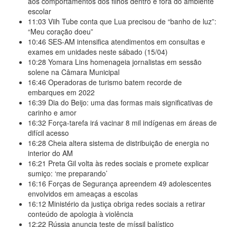
aos comportamentos dos filhos dentro e fora do ambiente
escolar
11:03
Viih Tube conta que Lua precisou de “banho de luz”:
“Meu coração doeu”
10:46
SES-AM intensifica atendimentos em consultas e
exames em unidades neste sábado (15/04)
10:28
Yomara Lins homenageia jornalistas em sessão
solene na Câmara Municipal
16:46
Operadoras de turismo batem recorde de
embarques em 2022
16:39
Dia do Beijo: uma das formas mais significativas de
carinho e amor
16:32
Força-tarefa irá vacinar 8 mil indígenas em áreas de
difícil acesso
16:28
Cheia altera sistema de distribuição de energia no
interior do AM
16:21
Preta Gil volta às redes sociais e promete explicar
sumiço: ‘me preparando’
16:16
Forças de Segurança apreendem 49 adolescentes
envolvidos em ameaças a escolas
16:12
Ministério da justiça obriga redes sociais a retirar
conteúdo de apologia à violência
12:22
Rússia anuncia teste de míssil balístico