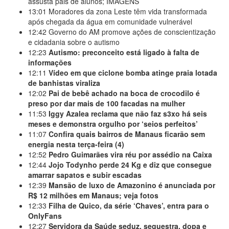
assusta pais de alunos; IMAGENS
13:01
Moradores da zona Leste têm vida transformada
após chegada da água em comunidade vulnerável
12:42
Governo do AM promove ações de conscientização
e cidadania sobre o autismo
12:23
Autismo: preconceito está ligado à falta de
informações
12:11
Vídeo em que ciclone bomba atinge praia lotada
de banhistas viraliza
12:02
Pai de bebê achado na boca de crocodilo é
preso por dar mais de 100 facadas na mulher
11:53
Iggy Azalea reclama que não faz s3xo há seis
meses e demonstra orgulho por ‘seios perfeitos’
11:07
Confira quais bairros de Manaus ficarão sem
energia nesta terça-feira (4)
12:52
Pedro Guimarães vira réu por assédio na Caixa
12:44
Jojo Todynho perde 24 Kg e diz que consegue
amarrar sapatos e subir escadas
12:39
Mansão de luxo de Amazonino é anunciada por
R$ 12 milhões em Manaus; veja fotos
12:33
Filha de Quico, da série ‘Chaves’, entra para o
OnlyFans
12:27
Servidora da Saúde seduz, sequestra, dopa e