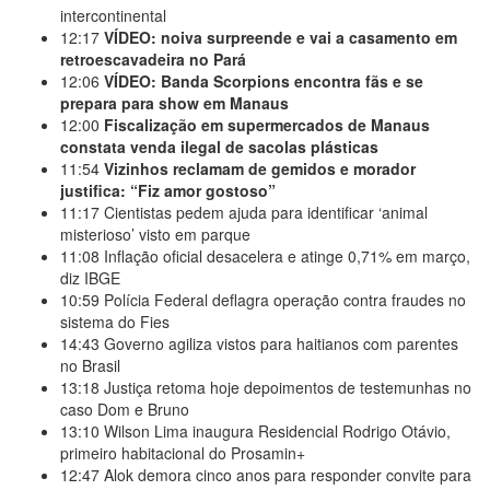
intercontinental
12:17
VÍDEO: noiva surpreende e vai a casamento em
retroescavadeira no Pará
12:06
VÍDEO: Banda Scorpions encontra fãs e se
prepara para show em Manaus
12:00
Fiscalização em supermercados de Manaus
constata venda ilegal de sacolas plásticas
11:54
Vizinhos reclamam de gemidos e morador
justifica: “Fiz amor gostoso”
11:17
Cientistas pedem ajuda para identificar ‘animal
misterioso’ visto em parque
11:08
Inflação oficial desacelera e atinge 0,71% em março,
diz IBGE
10:59
Polícia Federal deflagra operação contra fraudes no
sistema do Fies
14:43
Governo agiliza vistos para haitianos com parentes
no Brasil
13:18
Justiça retoma hoje depoimentos de testemunhas no
caso Dom e Bruno
13:10
Wilson Lima inaugura Residencial Rodrigo Otávio,
primeiro habitacional do Prosamin+
12:47
Alok demora cinco anos para responder convite para