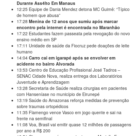
Durante Ass4lto Em Manaus
12:25
Equipe de Dania Mendez detona MC Guimê: “Típico
de homem que abusa”
17:28
Menina de 12 anos que sumiu após marcar
encontro pela internet é encontrada no Maranhão
17:22
Estudantes fazem passeata pela revogação do novo
ensino médio em SP
17:11
Unidade de saúde da Fiocruz pede doações de leite
humano
14:04
Carro cai em igarapé após se envolver em
acidente no bairro Alvorada
13:53
Centro de Educação Profissional José Tadros –
SENAC Cidade Nova, realiza entrega dos Laboratórios
Juventude e Aprendizagem
13:28
Secretaria de Saúde realiza cirurgias em pacientes
com Hanseníase no município de Eirunepé
13:19
Saúde do Amazonas reforça medidas de prevenção
sobre traumas ortopédicos
11:35
Flamengo vence Vasco em jogo quente e sai na
frente na semifinal
11:08
Voa, Brasil vai emitir quase 12 milhões de passagens
por ano a R$ 200