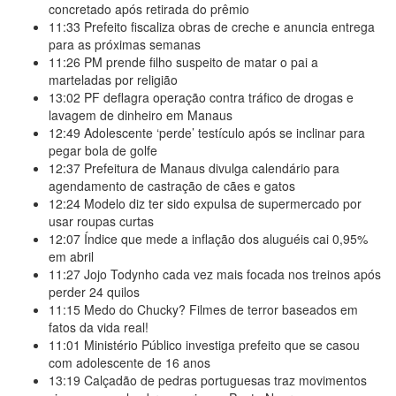
concretado após retirada do prêmio
11:33
Prefeito fiscaliza obras de creche e anuncia entrega
para as próximas semanas
11:26
PM prende filho suspeito de matar o pai a
marteladas por religião
13:02
PF deflagra operação contra tráfico de drogas e
lavagem de dinheiro em Manaus
12:49
Adolescente ‘perde’ testículo após se inclinar para
pegar bola de golfe
12:37
Prefeitura de Manaus divulga calendário para
agendamento de castração de cães e gatos
12:24
Modelo diz ter sido expulsa de supermercado por
usar roupas curtas
12:07
Índice que mede a inflação dos aluguéis cai 0,95%
em abril
11:27
Jojo Todynho cada vez mais focada nos treinos após
perder 24 quilos
11:15
Medo do Chucky? Filmes de terror baseados em
fatos da vida real!
11:01
Ministério Público investiga prefeito que se casou
com adolescente de 16 anos
13:19
Calçadão de pedras portuguesas traz movimentos