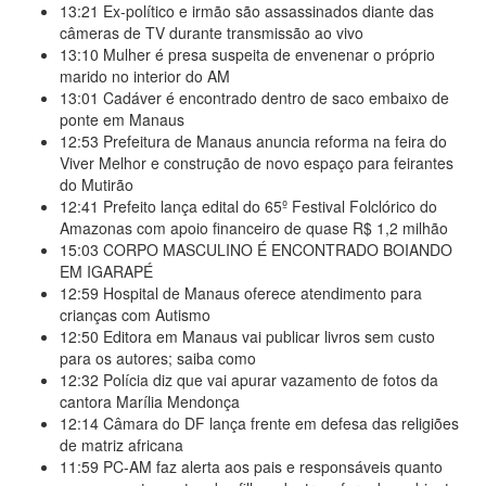
13:21
Ex-político e irmão são assassinados diante das
câmeras de TV durante transmissão ao vivo
13:10
Mulher é presa suspeita de envenenar o próprio
marido no interior do AM
13:01
Cadáver é encontrado dentro de saco embaixo de
ponte em Manaus
12:53
Prefeitura de Manaus anuncia reforma na feira do
Viver Melhor e construção de novo espaço para feirantes
do Mutirão
12:41
Prefeito lança edital do 65º Festival Folclórico do
Amazonas com apoio financeiro de quase R$ 1,2 milhão
15:03
CORPO MASCULINO É ENCONTRADO BOIANDO
EM IGARAPÉ
12:59
Hospital de Manaus oferece atendimento para
crianças com Autismo
12:50
Editora em Manaus vai publicar livros sem custo
para os autores; saiba como
12:32
Polícia diz que vai apurar vazamento de fotos da
cantora Marília Mendonça
12:14
Câmara do DF lança frente em defesa das religiões
de matriz africana
11:59
PC-AM faz alerta aos pais e responsáveis quanto