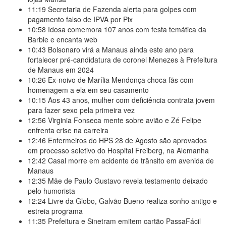
11:19
Secretaria de Fazenda alerta para golpes com
pagamento falso de IPVA por Pix
10:58
Idosa comemora 107 anos com festa temática da
Barbie e encanta web
10:43
Bolsonaro virá a Manaus ainda este ano para
fortalecer pré-candidatura de coronel Menezes à Prefeitura
de Manaus em 2024
10:26
Ex-noivo de Marília Mendonça choca fãs com
homenagem a ela em seu casamento
10:15
Aos 43 anos, mulher com deficiência contrata jovem
para fazer sexo pela primeira vez
12:56
Virginia Fonseca mente sobre avião e Zé Felipe
enfrenta crise na carreira
12:46
Enfermeiros do HPS 28 de Agosto são aprovados
em processo seletivo do Hospital Freiberg, na Alemanha
12:42
Casal morre em acidente de trânsito em avenida de
Manaus
12:35
Mãe de Paulo Gustavo revela testamento deixado
pelo humorista
12:24
Livre da Globo, Galvão Bueno realiza sonho antigo e
estreia programa
11:35
Prefeitura e Sinetram emitem cartão PassaFácil