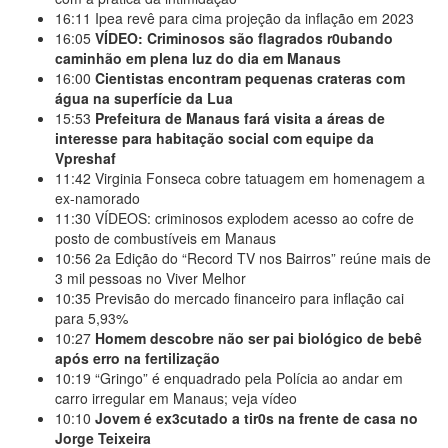
16:11
Ipea revê para cima projeção da inflação em 2023
16:05
VÍDEO: Criminosos são flagrados r0ubando
caminhão em plena luz do dia em Manaus
16:00
Cientistas encontram pequenas crateras com
água na superfície da Lua
15:53
Prefeitura de Manaus fará visita a áreas de
interesse para habitação social com equipe da
Vpreshaf
11:42
Virginia Fonseca cobre tatuagem em homenagem a
ex-namorado
11:30
VÍDEOS: criminosos explodem acesso ao cofre de
posto de combustíveis em Manaus
10:56
2a Edição do “Record TV nos Bairros” reúne mais de
3 mil pessoas no Viver Melhor
10:35
Previsão do mercado financeiro para inflação cai
para 5,93%
10:27
Homem descobre não ser pai biológico de bebê
após erro na fertilização
10:19
“Gringo” é enquadrado pela Polícia ao andar em
carro irregular em Manaus; veja vídeo
10:10
Jovem é ex3cutado a tir0s na frente de casa no
Jorge Teixeira