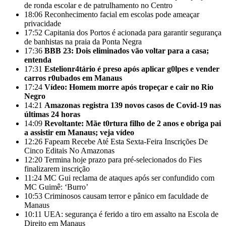
de ronda escolar e de patrulhamento no Centro
18:06
Reconhecimento facial em escolas pode ameaçar
privacidade
17:52
Capitania dos Portos é acionada para garantir segurança
de banhistas na praia da Ponta Negra
17:36
BBB 23: Dois eliminados vão voltar para a casa;
entenda
17:31
Estelionr4tário é preso após aplicar g0lpes e vender
carros r0ubados em Manaus
17:24
Vídeo: Homem morre após tropeçar e cair no Rio
Negro
14:21
Amazonas registra 139 novos casos de Covid-19 nas
últimas 24 horas
14:09
Revoltante: Mãe t0rtura filho de 2 anos e obriga pai
a assistir em Manaus; veja vídeo
12:26
Fapeam Recebe Até Esta Sexta-Feira Inscrições De
Cinco Editais No Amazonas
12:20
Termina hoje prazo para pré-selecionados do Fies
finalizarem inscrição
11:24
MC Gui reclama de ataques após ser confundido com
MC Guimê: ‘Burro’
10:53
Criminosos causam terror e pânico em faculdade de
Manaus
10:11
UEA: segurança é ferido a tiro em assalto na Escola de
Direito em Manaus