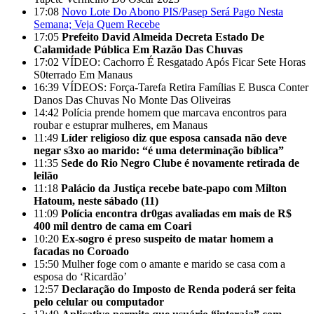
17:08
Novo Lote Do Abono PIS/Pasep Será Pago Nesta
Semana; Veja Quem Recebe
17:05
Prefeito David Almeida Decreta Estado De
Calamidade Pública Em Razão Das Chuvas
17:02
VÍDEO: Cachorro É Resgatado Após Ficar Sete Horas
S0terrado Em Manaus
16:39
VÍDEOS: Força-Tarefa Retira Famílias E Busca Conter
Danos Das Chuvas No Monte Das Oliveiras
14:42
Polícia prende homem que marcava encontros para
roubar e estuprar mulheres, em Manaus
11:49
Líder religioso diz que esposa cansada não deve
negar s3xo ao marido: “é uma determinação bíblica”
11:35
Sede do Rio Negro Clube é novamente retirada de
leilão
11:18
Palácio da Justiça recebe bate-papo com Milton
Hatoum, neste sábado (11)
11:09
Polícia encontra dr0gas avaliadas em mais de R$
400 mil dentro de cama em Coari
10:20
Ex-sogro é preso suspeito de matar homem a
facadas no Coroado
15:50
Mulher foge com o amante e marido se casa com a
esposa do ‘Ricardão’
12:57
Declaração do Imposto de Renda poderá ser feita
pelo celular ou computador