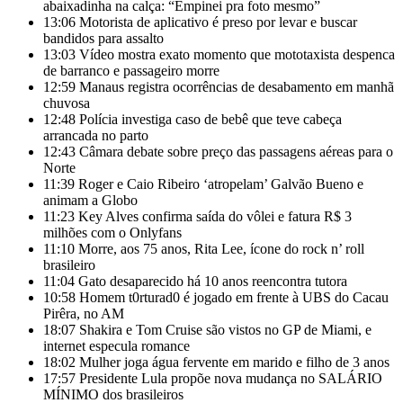
abaixadinha na calça: “Empinei pra foto mesmo”
13:06
Motorista de aplicativo é preso por levar e buscar
bandidos para assalto
13:03
Vídeo mostra exato momento que mototaxista despenca
de barranco e passageiro morre
12:59
Manaus registra ocorrências de desabamento em manhã
chuvosa
12:48
Polícia investiga caso de bebê que teve cabeça
arrancada no parto
12:43
Câmara debate sobre preço das passagens aéreas para o
Norte
11:39
Roger e Caio Ribeiro ‘atropelam’ Galvão Bueno e
animam a Globo
11:23
Key Alves confirma saída do vôlei e fatura R$ 3
milhões com o Onlyfans
11:10
Morre, aos 75 anos, Rita Lee, ícone do rock n’ roll
brasileiro
11:04
Gato desaparecido há 10 anos reencontra tutora
10:58
Homem t0rturad0 é jogado em frente à UBS do Cacau
Pirêra, no AM
18:07
Shakira e Tom Cruise são vistos no GP de Miami, e
internet especula romance
18:02
Mulher joga água fervente em marido e filho de 3 anos
17:57
Presidente Lula propõe nova mudança no SALÁRIO
MÍNIMO dos brasileiros