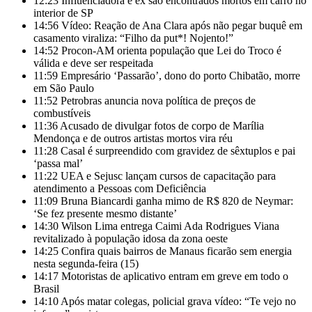
12:23
Influenciadora e ex são encontrados mortos em carro no
interior de SP
14:56
Vídeo: Reação de Ana Clara após não pegar buquê em
casamento viraliza: “Filho da put*! Nojento!”
14:52
Procon-AM orienta população que Lei do Troco é
válida e deve ser respeitada
11:59
Empresário ‘Passarão’, dono do porto Chibatão, morre
em São Paulo
11:52
Petrobras anuncia nova política de preços de
combustíveis
11:36
Acusado de divulgar fotos de corpo de Marília
Mendonça e de outros artistas mortos vira réu
11:28
Casal é surpreendido com gravidez de sêxtuplos e pai
‘passa mal’
11:22
UEA e Sejusc lançam cursos de capacitação para
atendimento a Pessoas com Deficiência
11:09
Bruna Biancardi ganha mimo de R$ 820 de Neymar:
‘Se fez presente mesmo distante’
14:30
Wilson Lima entrega Caimi Ada Rodrigues Viana
revitalizado à população idosa da zona oeste
14:25
Confira quais bairros de Manaus ficarão sem energia
nesta segunda-feira (15)
14:17
Motoristas de aplicativo entram em greve em todo o
Brasil
14:10
Após matar colegas, policial grava vídeo: “Te vejo no