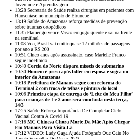
Juventude e Aprendizagem
13:28
Secretaria de Saúde realiza cirurgias em pacientes com
Hanseníase no município de Eirunepé
13:19
Saúde do Amazonas reforça medidas de prevenção
sobre traumas ortopédicos
11:35
Flamengo vence Vasco em jogo quente e sai na frente
na semifinal
11:08
Voa, Brasil vai emitir quase 12 milhões de passagens
por ano a R$ 200
10:51
Cinco anos após assassinato, caso Marielle Franco
segue indefinido
10:40
Coreia do Norte dispara mísseis de submarino
10:30
Homem é preso após b4ter em esposa e sogra no
interior do Amazonas
10:18
Prefeitura de Manaus segue com reforma do
Terminal 2 com troca de telhas e pintura do local
10:06
Primeira etapa de entrega do ‘Leite do Meu Filho’
para crianças de 1 e 2 anos será concluída nesta terça,
14/3
17:25
Saúde Reforça Importância De Completar Ciclo
Vacinal Contra A Covid-19
17:16
MC Chinesa Chora Morte Da Mãe Após Chegar
Em Manaus Para Visita-La
17:12
VÍDEO: Lady Gaga Ajuda Fotógrafo Que Caiu No
Tapete Vermelho Do Oscar 2023