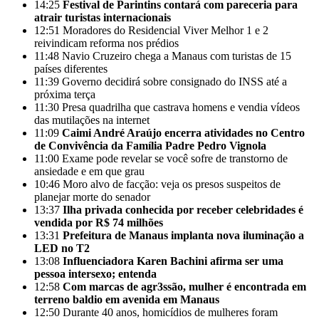
14:25
Festival de Parintins contará com pareceria para
atrair turistas internacionais
12:51
Moradores do Residencial Viver Melhor 1 e 2
reivindicam reforma nos prédios
11:48
Navio Cruzeiro chega a Manaus com turistas de 15
países diferentes
11:39
Governo decidirá sobre consignado do INSS até a
próxima terça
11:30
Presa quadrilha que castrava homens e vendia vídeos
das mutilações na internet
11:09
Caimi André Araújo encerra atividades no Centro
de Convivência da Família Padre Pedro Vignola
11:00
Exame pode revelar se você sofre de transtorno de
ansiedade e em que grau
10:46
Moro alvo de facção: veja os presos suspeitos de
planejar morte do senador
13:37
Ilha privada conhecida por receber celebridades é
vendida por R$ 74 milhões
13:31
Prefeitura de Manaus implanta nova iluminação a
LED no T2
13:08
Influenciadora Karen Bachini afirma ser uma
pessoa intersexo; entenda
12:58
Com marcas de agr3ssão, mulher é encontrada em
terreno baldio em avenida em Manaus
12:50
Durante 40 anos, homicídios de mulheres foram