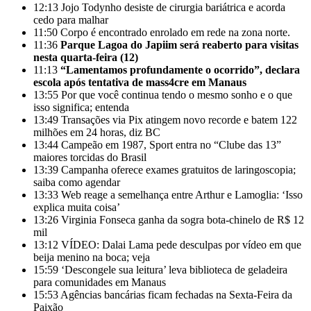
12:13
Jojo Todynho desiste de cirurgia bariátrica e acorda
cedo para malhar
11:50
Corpo é encontrado enrolado em rede na zona norte.
11:36
Parque Lagoa do Japiim será reaberto para visitas
nesta quarta-feira (12)
11:13
“Lamentamos profundamente o ocorrido”, declara
escola após tentativa de mass4cre em Manaus
13:55
Por que você continua tendo o mesmo sonho e o que
isso significa; entenda
13:49
Transações via Pix atingem novo recorde e batem 122
milhões em 24 horas, diz BC
13:44
Campeão em 1987, Sport entra no “Clube das 13”
maiores torcidas do Brasil
13:39
Campanha oferece exames gratuitos de laringoscopia;
saiba como agendar
13:33
Web reage a semelhança entre Arthur e Lamoglia: ‘Isso
explica muita coisa’
13:26
Virginia Fonseca ganha da sogra bota-chinelo de R$ 12
mil
13:12
VÍDEO: Dalai Lama pede desculpas por vídeo em que
beija menino na boca; veja
15:59
‘Descongele sua leitura’ leva biblioteca de geladeira
para comunidades em Manaus
15:53
Agências bancárias ficam fechadas na Sexta-Feira da
Paixão