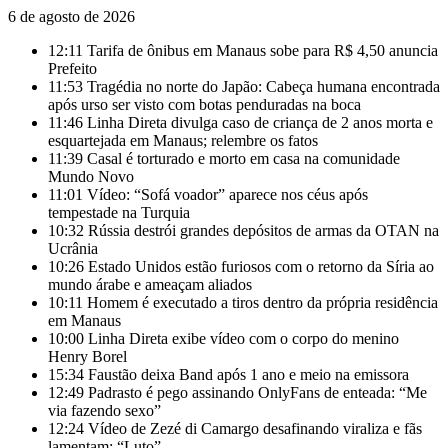
6 de agosto de 2026
12:11
Tarifa de ônibus em Manaus sobe para R$ 4,50 anuncia
Prefeito
11:53
Tragédia no norte do Japão: Cabeça humana encontrada
após urso ser visto com botas penduradas na boca
11:46
Linha Direta divulga caso de criança de 2 anos morta e
esquartejada em Manaus; relembre os fatos
11:39
Casal é torturado e morto em casa na comunidade
Mundo Novo
11:01
Vídeo: “Sofá voador” aparece nos céus após
tempestade na Turquia
10:32
Rússia destrói grandes depósitos de armas da OTAN na
Ucrânia
10:26
Estado Unidos estão furiosos com o retorno da Síria ao
mundo árabe e ameaçam aliados
10:11
Homem é executado a tiros dentro da própria residência
em Manaus
10:00
Linha Direta exibe vídeo com o corpo do menino
Henry Borel
15:34
Faustão deixa Band após 1 ano e meio na emissora
12:49
Padrasto é pego assinando OnlyFans de enteada: “Me
via fazendo sexo”
12:24
Vídeo de Zezé di Camargo desafinando viraliza e fãs
lamentam: “Luto”