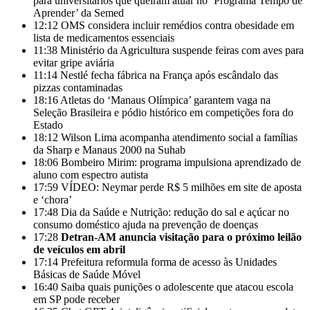
para universitários que queiram atuar no ‘Programa Tempo de
Aprender’ da Semed
12:12
OMS considera incluir remédios contra obesidade em
lista de medicamentos essenciais
11:38
Ministério da Agricultura suspende feiras com aves para
evitar gripe aviária
11:14
Nestlé fecha fábrica na França após escândalo das
pizzas contaminadas
18:16
Atletas do ‘Manaus Olímpica’ garantem vaga na
Seleção Brasileira e pódio histórico em competições fora do
Estado
18:12
Wilson Lima acompanha atendimento social a famílias
da Sharp e Manaus 2000 na Suhab
18:06
Bombeiro Mirim: programa impulsiona aprendizado de
aluno com espectro autista
17:59
VÍDEO: Neymar perde R$ 5 milhões em site de aposta
e ‘chora’
17:48
Dia da Saúde e Nutrição: redução do sal e açúcar no
consumo doméstico ajuda na prevenção de doenças
17:28
Detran-AM anuncia visitação para o próximo leilão
de veículos em abril
17:14
Prefeitura reformula forma de acesso às Unidades
Básicas de Saúde Móvel
16:40
Saiba quais punições o adolescente que atacou escola
em SP pode receber