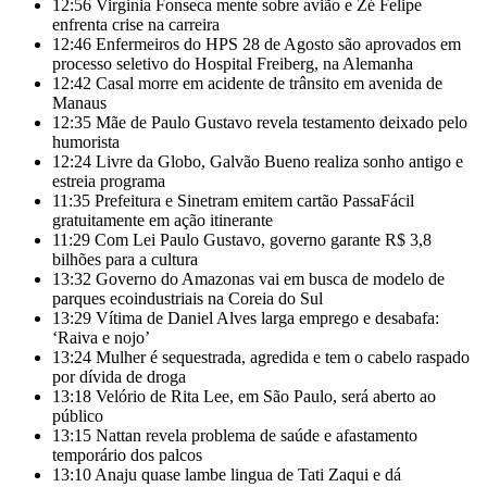
12:56
Virginia Fonseca mente sobre avião e Zé Felipe
enfrenta crise na carreira
12:46
Enfermeiros do HPS 28 de Agosto são aprovados em
processo seletivo do Hospital Freiberg, na Alemanha
12:42
Casal morre em acidente de trânsito em avenida de
Manaus
12:35
Mãe de Paulo Gustavo revela testamento deixado pelo
humorista
12:24
Livre da Globo, Galvão Bueno realiza sonho antigo e
estreia programa
11:35
Prefeitura e Sinetram emitem cartão PassaFácil
gratuitamente em ação itinerante
11:29
Com Lei Paulo Gustavo, governo garante R$ 3,8
bilhões para a cultura
13:32
Governo do Amazonas vai em busca de modelo de
parques ecoindustriais na Coreia do Sul
13:29
Vítima de Daniel Alves larga emprego e desabafa:
‘Raiva e nojo’
13:24
Mulher é sequestrada, agredida e tem o cabelo raspado
por dívida de droga
13:18
Velório de Rita Lee, em São Paulo, será aberto ao
público
13:15
Nattan revela problema de saúde e afastamento
temporário dos palcos
13:10
Anaju quase lambe lingua de Tati Zaqui e dá