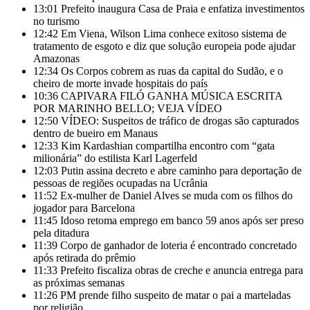
13:01
Prefeito inaugura Casa de Praia e enfatiza investimentos
no turismo
12:42
Em Viena, Wilson Lima conhece exitoso sistema de
tratamento de esgoto e diz que solução europeia pode ajudar
Amazonas
12:34
Os Corpos cobrem as ruas da capital do Sudão, e o
cheiro de morte invade hospitais do país
10:36
CAPIVARA FILÓ GANHA MÚSICA ESCRITA
POR MARINHO BELLO; VEJA VÍDEO
12:50
VÍDEO: Suspeitos de tráfico de drogas são capturados
dentro de bueiro em Manaus
12:33
Kim Kardashian compartilha encontro com “gata
milionária” do estilista Karl Lagerfeld
12:03
Putin assina decreto e abre caminho para deportação de
pessoas de regiões ocupadas na Ucrânia
11:52
Ex-mulher de Daniel Alves se muda com os filhos do
jogador para Barcelona
11:45
Idoso retoma emprego em banco 59 anos após ser preso
pela ditadura
11:39
Corpo de ganhador de loteria é encontrado concretado
após retirada do prêmio
11:33
Prefeito fiscaliza obras de creche e anuncia entrega para
as próximas semanas
11:26
PM prende filho suspeito de matar o pai a marteladas
por religião