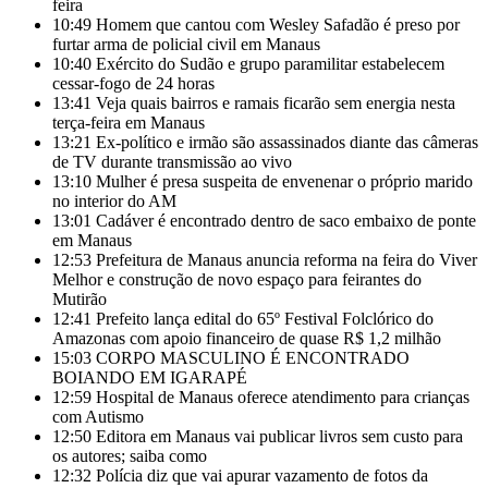
feira
10:49
Homem que cantou com Wesley Safadão é preso por
furtar arma de policial civil em Manaus
10:40
Exército do Sudão e grupo paramilitar estabelecem
cessar-fogo de 24 horas
13:41
Veja quais bairros e ramais ficarão sem energia nesta
terça-feira em Manaus
13:21
Ex-político e irmão são assassinados diante das câmeras
de TV durante transmissão ao vivo
13:10
Mulher é presa suspeita de envenenar o próprio marido
no interior do AM
13:01
Cadáver é encontrado dentro de saco embaixo de ponte
em Manaus
12:53
Prefeitura de Manaus anuncia reforma na feira do Viver
Melhor e construção de novo espaço para feirantes do
Mutirão
12:41
Prefeito lança edital do 65º Festival Folclórico do
Amazonas com apoio financeiro de quase R$ 1,2 milhão
15:03
CORPO MASCULINO É ENCONTRADO
BOIANDO EM IGARAPÉ
12:59
Hospital de Manaus oferece atendimento para crianças
com Autismo
12:50
Editora em Manaus vai publicar livros sem custo para
os autores; saiba como
12:32
Polícia diz que vai apurar vazamento de fotos da