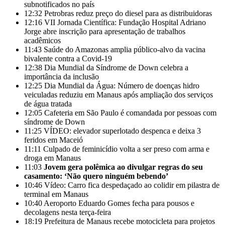
subnotificados no país
12:32
Petrobras reduz preço do diesel para as distribuidoras
12:16
VII Jornada Científica: Fundação Hospital Adriano
Jorge abre inscrição para apresentação de trabalhos
acadêmicos
11:43
Saúde do Amazonas amplia público-alvo da vacina
bivalente contra a Covid-19
12:38
Dia Mundial da Síndrome de Down celebra a
importância da inclusão
12:25
Dia Mundial da Água: Número de doenças hidro
veiculadas reduziu em Manaus após ampliação dos serviços
de água tratada
12:05
Cafeteria em São Paulo é comandada por pessoas com
síndrome de Down
11:25
VÍDEO: elevador superlotado despenca e deixa 3
feridos em Maceió
11:11
Culpado de feminicídio volta a ser preso com arma e
droga em Manaus
11:03
Jovem gera polêmica ao divulgar regras do seu
casamento: ‘Não quero ninguém bebendo’
10:46
Vídeo: Carro fica despedaçado ao colidir em pilastra de
terminal em Manaus
10:40
Aeroporto Eduardo Gomes fecha para pousos e
decolagens nesta terça-feira
18:19
Prefeitura de Manaus recebe motocicleta para projetos