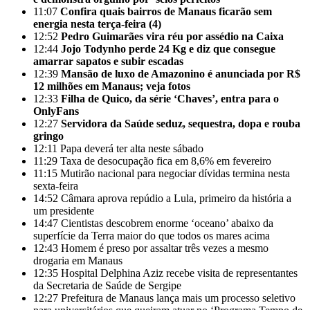
11:07
Confira quais bairros de Manaus ficarão sem
energia nesta terça-feira (4)
12:52
Pedro Guimarães vira réu por assédio na Caixa
12:44
Jojo Todynho perde 24 Kg e diz que consegue
amarrar sapatos e subir escadas
12:39
Mansão de luxo de Amazonino é anunciada por R$
12 milhões em Manaus; veja fotos
12:33
Filha de Quico, da série ‘Chaves’, entra para o
OnlyFans
12:27
Servidora da Saúde seduz, sequestra, dopa e rouba
gringo
12:11
Papa deverá ter alta neste sábado
11:29
Taxa de desocupação fica em 8,6% em fevereiro
11:15
Mutirão nacional para negociar dívidas termina nesta
sexta-feira
14:52
Câmara aprova repúdio a Lula, primeiro da história a
um presidente
14:47
Cientistas descobrem enorme ‘oceano’ abaixo da
superfície da Terra maior do que todos os mares acima
12:43
Homem é preso por assaltar três vezes a mesmo
drogaria em Manaus
12:35
Hospital Delphina Aziz recebe visita de representantes
da Secretaria de Saúde de Sergipe
12:27
Prefeitura de Manaus lança mais um processo seletivo