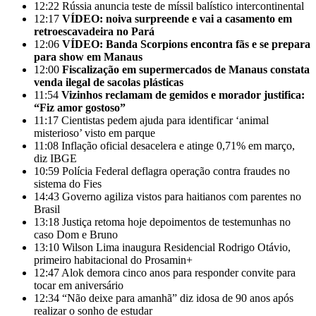
12:22
Rússia anuncia teste de míssil balístico intercontinental
12:17
VÍDEO: noiva surpreende e vai a casamento em
retroescavadeira no Pará
12:06
VÍDEO: Banda Scorpions encontra fãs e se prepara
para show em Manaus
12:00
Fiscalização em supermercados de Manaus constata
venda ilegal de sacolas plásticas
11:54
Vizinhos reclamam de gemidos e morador justifica:
“Fiz amor gostoso”
11:17
Cientistas pedem ajuda para identificar ‘animal
misterioso’ visto em parque
11:08
Inflação oficial desacelera e atinge 0,71% em março,
diz IBGE
10:59
Polícia Federal deflagra operação contra fraudes no
sistema do Fies
14:43
Governo agiliza vistos para haitianos com parentes no
Brasil
13:18
Justiça retoma hoje depoimentos de testemunhas no
caso Dom e Bruno
13:10
Wilson Lima inaugura Residencial Rodrigo Otávio,
primeiro habitacional do Prosamin+
12:47
Alok demora cinco anos para responder convite para
tocar em aniversário
12:34
“Não deixe para amanhã” diz idosa de 90 anos após
realizar o sonho de estudar