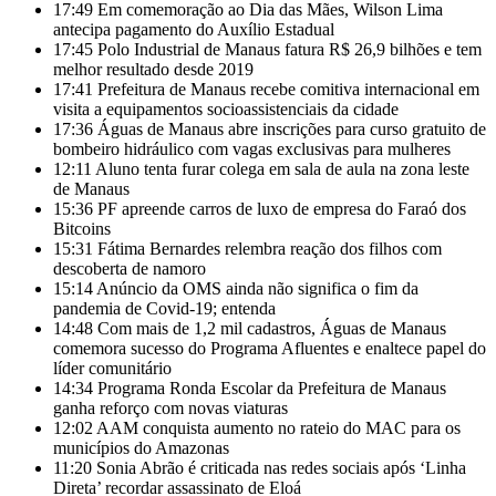
17:49
Em comemoração ao Dia das Mães, Wilson Lima
antecipa pagamento do Auxílio Estadual
17:45
Polo Industrial de Manaus fatura R$ 26,9 bilhões e tem
melhor resultado desde 2019
17:41
Prefeitura de Manaus recebe comitiva internacional em
visita a equipamentos socioassistenciais da cidade
17:36
Águas de Manaus abre inscrições para curso gratuito de
bombeiro hidráulico com vagas exclusivas para mulheres
12:11
Aluno tenta furar colega em sala de aula na zona leste
de Manaus
15:36
PF apreende carros de luxo de empresa do Faraó dos
Bitcoins
15:31
Fátima Bernardes relembra reação dos filhos com
descoberta de namoro
15:14
Anúncio da OMS ainda não significa o fim da
pandemia de Covid-19; entenda
14:48
Com mais de 1,2 mil cadastros, Águas de Manaus
comemora sucesso do Programa Afluentes e enaltece papel do
líder comunitário
14:34
Programa Ronda Escolar da Prefeitura de Manaus
ganha reforço com novas viaturas
12:02
AAM conquista aumento no rateio do MAC para os
municípios do Amazonas
11:20
Sonia Abrão é criticada nas redes sociais após ‘Linha
Direta’ recordar assassinato de Eloá