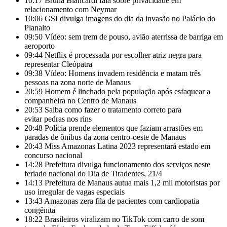
10:17
Bruna Biancardi fala sobre privacidade em
relacionamento com Neymar
10:06
GSI divulga imagens do dia da invasão no Palácio do
Planalto
09:50
Vídeo: sem trem de pouso, avião aterrissa de barriga em
aeroporto
09:44
Netflix é processada por escolher atriz negra para
representar Cleópatra
09:38
Vídeo: Homens invadem residência e matam três
pessoas na zona norte de Manaus
20:59
Homem é linchado pela população após esfaquear a
companheira no Centro de Manaus
20:53
Saiba como fazer o tratamento correto para
evitar pedras nos rins
20:48
Polícia prende elementos que faziam arrastões em
paradas de ônibus da zona centro-oeste de Manaus
20:43
Miss Amazonas Latina 2023 representará estado em
concurso nacional
14:28
Prefeitura divulga funcionamento dos serviços neste
feriado nacional do Dia de Tiradentes, 21/4
14:13
Prefeitura de Manaus autua mais 1,2 mil motoristas por
uso irregular de vagas especiais
13:43
Amazonas zera fila de pacientes com cardiopatia
congênita
18:22
Brasileiros viralizam no TikTok com carro de som