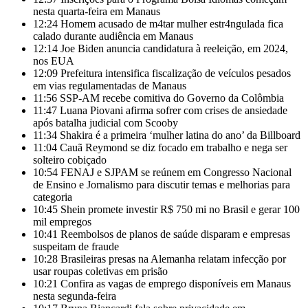
nesta quarta-feira em Manaus
12:24
Homem acusado de m4tar mulher estr4ngulada fica
calado durante audiência em Manaus
12:14
Joe Biden anuncia candidatura à reeleição, em 2024,
nos EUA
12:09
Prefeitura intensifica fiscalização de veículos pesados
em vias regulamentadas de Manaus
11:56
SSP-AM recebe comitiva do Governo da Colômbia
11:47
Luana Piovani afirma sofrer com crises de ansiedade
após batalha judicial com Scooby
11:34
Shakira é a primeira ‘mulher latina do ano’ da Billboard
11:04
Cauã Reymond se diz focado em trabalho e nega ser
solteiro cobiçado
10:54
FENAJ e SJPAM se reúnem em Congresso Nacional
de Ensino e Jornalismo para discutir temas e melhorias para
categoria
10:45
Shein promete investir R$ 750 mi no Brasil e gerar 100
mil empregos
10:41
Reembolsos de planos de saúde disparam e empresas
suspeitam de fraude
10:28
Brasileiras presas na Alemanha relatam infecção por
usar roupas coletivas em prisão
10:21
Confira as vagas de emprego disponíveis em Manaus
nesta segunda-feira