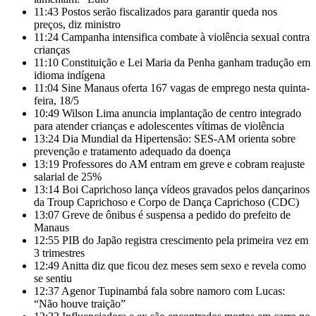
11:43
Postos serão fiscalizados para garantir queda nos
preços, diz ministro
11:24
Campanha intensifica combate à violência sexual contra
crianças
11:10
Constituição e Lei Maria da Penha ganham tradução em
idioma indígena
11:04
Sine Manaus oferta 167 vagas de emprego nesta quinta-
feira, 18/5
10:49
Wilson Lima anuncia implantação de centro integrado
para atender crianças e adolescentes vítimas de violência
13:24
Dia Mundial da Hipertensão: SES-AM orienta sobre
prevenção e tratamento adequado da doença
13:19
Professores do AM entram em greve e cobram reajuste
salarial de 25%
13:14
Boi Caprichoso lança vídeos gravados pelos dançarinos
da Troup Caprichoso e Corpo de Dança Caprichoso (CDC)
13:07
Greve de ônibus é suspensa a pedido do prefeito de
Manaus
12:55
PIB do Japão registra crescimento pela primeira vez em
3 trimestres
12:49
Anitta diz que ficou dez meses sem sexo e revela como
se sentiu
12:37
Agenor Tupinambá fala sobre namoro com Lucas:
“Não houve traição”