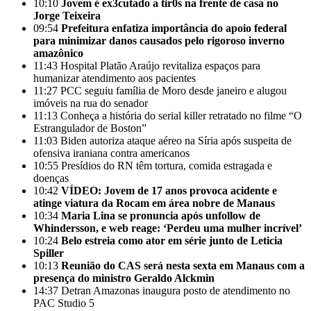
10:10
Jovem é ex3cutado a tir0s na frente de casa no
Jorge Teixeira
09:54
Prefeitura enfatiza importância do apoio federal
para minimizar danos causados pelo rigoroso inverno
amazônico
11:43
Hospital Platão Araújo revitaliza espaços para
humanizar atendimento aos pacientes
11:27
PCC seguiu família de Moro desde janeiro e alugou
imóveis na rua do senador
11:13
Conheça a história do serial killer retratado no filme “O
Estrangulador de Boston”
11:03
Biden autoriza ataque aéreo na Síria após suspeita de
ofensiva iraniana contra americanos
10:55
Presídios do RN têm tortura, comida estragada e
doenças
10:42
VÍDEO: Jovem de 17 anos provoca acidente e
atinge viatura da Rocam em área nobre de Manaus
10:34
Maria Lina se pronuncia após unfollow de
Whindersson, e web reage: ‘Perdeu uma mulher incrível’
10:24
Belo estreia como ator em série junto de Leticia
Spiller
10:13
Reunião do CAS será nesta sexta em Manaus com a
presença do ministro Geraldo Alckmin
14:37
Detran Amazonas inaugura posto de atendimento no
PAC Studio 5