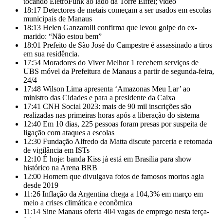
tocando EletroFunk ao lado da Torre Eiffel; vídeo
18:17
Detectores de metais começam a ser usados em escolas
municipais de Manaus
18:13
Helen Ganzarolli confirma que levou golpe do ex-
marido: “Não estou bem”
18:01
Prefeito de São José do Campestre é assassinado a tiros
em sua residência.
17:54
Moradores do Viver Melhor 1 recebem serviços de
UBS móvel da Prefeitura de Manaus a partir de segunda-feira,
24/4
17:48
Wilson Lima apresenta ‘Amazonas Meu Lar’ ao
ministro das Cidades e para a presidente da Caixa
17:41
CNH Social 2023: mais de 90 mil inscrições são
realizadas nas primeiras horas após a liberação do sistema
12:40
Em 10 dias, 225 pessoas foram presas por suspeita de
ligação com ataques a escolas
12:30
Fundação Alfredo da Matta discute parceria e retomada
de vigilância em ISTs
12:10
É hoje: banda Kiss já está em Brasília para show
histórico na Arena BRB
12:00
Homem que divulgava fotos de famosos mortos agia
desde 2019
11:26
Inflação da Argentina chega a 104,3% em março em
meio a crises climática e econômica
11:14
Sine Manaus oferta 404 vagas de emprego nesta terça-