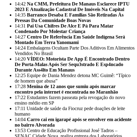
14:42
Na CMM, Prefeitura De Manaus Esclarece IPTU
2023 E Atualização Cadastral De Imóveis Na Capital
14:35
Barranco Desaba E Famílias São Retiradas Às
Pressas Da Comunidade Boas Novas
14:31
Pai Usa Chifres De Alce E Pá Para Matar
Condenado Por Molestar Criança
14:27
Centro De Referência Em Saúde Indígena Será
Montado Em Terra Yanomami
14:24
Embalagens Ocultam Parte Dos Aditivos Em Alimentos
Vendidos No Brasil
14:20
VÍDEO: Motorista De App É Encontrado Dentro
De Porta-Malas Após Ser Sequ3strado E Esp4ncado
Durante Ass4lto Em Manaus
12:25
Equipe de Dania Mendez detona MC Guimê: “Típico
de homem que abusa”
17:28
Menina de 12 anos que sumiu após marcar
encontro pela internet é encontrada no Maranhão
17:22
Estudantes fazem passeata pela revogação do novo
ensino médio em SP
17:11
Unidade de saúde da Fiocruz pede doações de leite
humano
14:04
Carro cai em igarapé após se envolver em acidente
no bairro Alvorada
13:53
Centro de Educação Profissional José Tadros –
SENAC Cidade Nova, realiza entrega dos Laboratórios