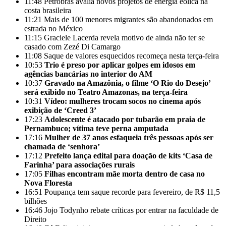
11:48
Petrobras avalia novos projetos de energia eólica na
costa brasileira
11:21
Mais de 100 menores migrantes são abandonados em
estrada no México
11:15
Graciele Lacerda revela motivo de ainda não ter se
casado com Zezé Di Camargo
11:08
Saque de valores esquecidos recomeça nesta terça-feira
10:53
Trio é preso por aplicar golpes em idosos em
agências bancárias no interior do AM
10:37
Gravado na Amazônia, o filme ‘O Rio do Desejo’
será exibido no Teatro Amazonas, na terça-feira
10:31
Vídeo: mulheres trocam socos no cinema após
exibição de ‘Creed 3’
17:23
Adolescente é atacado por tubarão em praia de
Pernambuco; vítima teve perna amputada
17:16
Mulher de 37 anos esfaqueia três pessoas após ser
chamada de ‘senhora’
17:12
Prefeito lança edital para doação de kits ‘Casa de
Farinha’ para associações rurais
17:05
Filhas encontram mãe morta dentro de casa no
Nova Floresta
16:51
Poupança tem saque recorde para fevereiro, de R$ 11,5
bilhões
16:46
Jojo Todynho rebate críticas por entrar na faculdade de
Direito