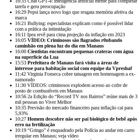
16:35
Chat GPT-4: inteligência artificial mente para completar
tarefa e gera preocupação
16:29
Pepsi lança novo logo que resgata memória afetiva da
marca
16:21
Bullying: especialistas explicam como é possível lidar
com a prática da intimidação
16:11
Ipea revê para cima projeção da inflação em 2023
16:05
VÍDEO: Criminosos são flagrados r0ubando
caminhão em plena luz do dia em Manaus
16:00
Cientistas encontram pequenas crateras com água
na superfície da Lua
15:53
Prefeitura de Manaus fará visita a áreas de
interesse para habitação social com equipe da Vpreshaf
11:42
Virginia Fonseca cobre tatuagem em homenagem a ex-
namorado
11:30
VÍDEOS: criminosos explodem acesso ao cofre de
posto de combustíveis em Manaus
10:56
2a Edição do “Record TV nos Bairros” reúne mais de 3
mil pessoas no Viver Melhor
10:35
Previsão do mercado financeiro para inflação cai para
5,93%
10:27
Homem descobre não ser pai biológico de bebê após
erro na fertilização
10:19
“Gringo” é enquadrado pela Polícia ao andar em carro
irregular em Manaus; veja vídeo