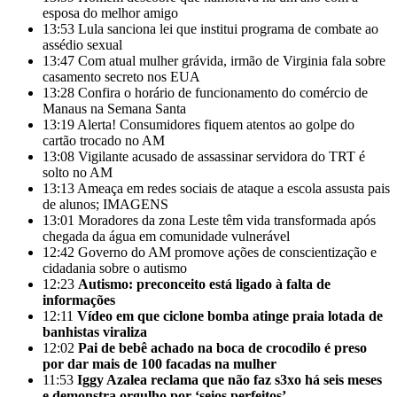
esposa do melhor amigo
13:53
Lula sanciona lei que institui programa de combate ao
assédio sexual
13:47
Com atual mulher grávida, irmão de Virginia fala sobre
casamento secreto nos EUA
13:28
Confira o horário de funcionamento do comércio de
Manaus na Semana Santa
13:19
Alerta! Consumidores fiquem atentos ao golpe do
cartão trocado no AM
13:08
Vigilante acusado de assassinar servidora do TRT é
solto no AM
13:13
Ameaça em redes sociais de ataque a escola assusta pais
de alunos; IMAGENS
13:01
Moradores da zona Leste têm vida transformada após
chegada da água em comunidade vulnerável
12:42
Governo do AM promove ações de conscientização e
cidadania sobre o autismo
12:23
Autismo: preconceito está ligado à falta de
informações
12:11
Vídeo em que ciclone bomba atinge praia lotada de
banhistas viraliza
12:02
Pai de bebê achado na boca de crocodilo é preso
por dar mais de 100 facadas na mulher
11:53
Iggy Azalea reclama que não faz s3xo há seis meses
e demonstra orgulho por ‘seios perfeitos’