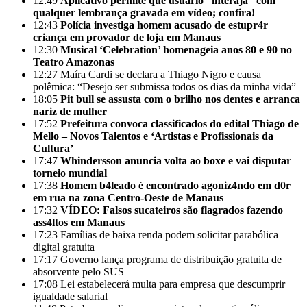
12:49
Aplicativo permite que usuário “interaja” com
qualquer lembrança gravada em vídeo; confira!
12:43
Polícia investiga homem acusado de estupr4r
criança em provador de loja em Manaus
12:30
Musical ‘Celebration’ homenageia anos 80 e 90 no
Teatro Amazonas
12:27
Maíra Cardi se declara a Thiago Nigro e causa
polêmica: “Desejo ser submissa todos os dias da minha vida”
18:05
Pit bull se assusta com o brilho nos dentes e arranca
nariz de mulher
17:52
Prefeitura convoca classificados do edital Thiago de
Mello – Novos Talentos e ‘Artistas e Profissionais da
Cultura’
17:47
Whindersson anuncia volta ao boxe e vai disputar
torneio mundial
17:38
Homem b4leado é encontrado agoniz4ndo em d0r
em rua na zona Centro-Oeste de Manaus
17:32
VÍDEO: Falsos sucateiros são flagrados fazendo
ass4ltos em Manaus
17:23
Famílias de baixa renda podem solicitar parabólica
digital gratuita
17:17
Governo lança programa de distribuição gratuita de
absorvente pelo SUS
17:08
Lei estabelecerá multa para empresa que descumprir
igualdade salarial