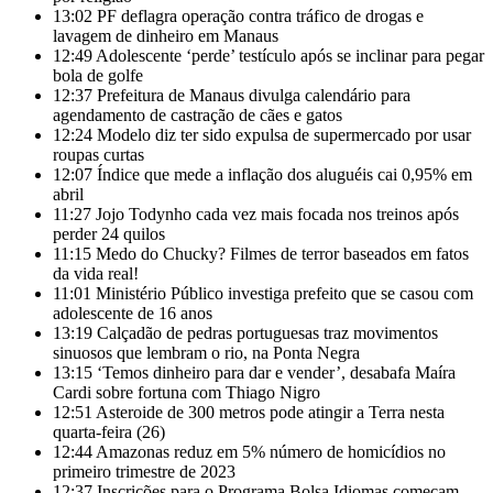
13:02
PF deflagra operação contra tráfico de drogas e
lavagem de dinheiro em Manaus
12:49
Adolescente ‘perde’ testículo após se inclinar para pegar
bola de golfe
12:37
Prefeitura de Manaus divulga calendário para
agendamento de castração de cães e gatos
12:24
Modelo diz ter sido expulsa de supermercado por usar
roupas curtas
12:07
Índice que mede a inflação dos aluguéis cai 0,95% em
abril
11:27
Jojo Todynho cada vez mais focada nos treinos após
perder 24 quilos
11:15
Medo do Chucky? Filmes de terror baseados em fatos
da vida real!
11:01
Ministério Público investiga prefeito que se casou com
adolescente de 16 anos
13:19
Calçadão de pedras portuguesas traz movimentos
sinuosos que lembram o rio, na Ponta Negra
13:15
‘Temos dinheiro para dar e vender’, desabafa Maíra
Cardi sobre fortuna com Thiago Nigro
12:51
Asteroide de 300 metros pode atingir a Terra nesta
quarta-feira (26)
12:44
Amazonas reduz em 5% número de homicídios no
primeiro trimestre de 2023
12:37
Inscrições para o Programa Bolsa Idiomas começam