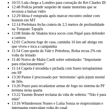
10:55
Lula chega a Londres para coroação do Rei Charles III
12:48
Polícia prende suspeito de matar motorista que se
recusou a baixar vidro
12:29
Idosa é estuprada após marcar encontro online com
homem em MT
12:14
Prefeitura fecha cratera de 2,5 metros de profundidade
na Torquato Tapajós
12:08
Irmão de Shakira troca socos com Piqué para defender
a cantora
12:01
Cachorra foge de casa, caminha 16 km até abrigo em
que viveu e toca a campainha
11:54
Com queda da Vale e Petrobras, Bolsa recua 2% em
volta do feriado
11:40
Noivo de Maíra Cardi sobre submissão: “Importante
para relacionamentos”
11:14
Capela é invadida e pichada com frases terraplanistas
em SP
13:30
Pastor é processado por ‘terrorismo’ após jejum mortal
de fiéis
13:26
Prazo para recadastrar armas de fogo no sistema da PF
termina nesta quarta
13:22
Yasmin Brunet reclama da vida de solteira: “Não é para
mim”
13:16
Whindersson Nunes e Luísa Sonza se reaproximam e
internautas especulam volta do casal