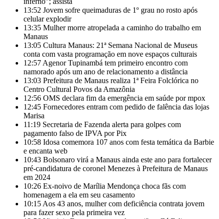
inferno”; assista
13:52
Jovem sofre queimaduras de 1º grau no rosto após
celular explodir
13:35
Mulher morre atropelada a caminho do trabalho em
Manaus
13:05
Cultura Manaus: 21ª Semana Nacional de Museus
conta com vasta programação em nove espaços culturais
12:57
Agenor Tupinambá tem primeiro encontro com
namorado após um ano de relacionamento a distância
13:03
Prefeitura de Manaus realiza 1ª Feira Folclórica no
Centro Cultural Povos da Amazônia
12:56
OMS declara fim da emergência em saúde por mpox
12:45
Fornecedores entram com pedido de falência das lojas
Marisa
11:19
Secretaria de Fazenda alerta para golpes com
pagamento falso de IPVA por Pix
10:58
Idosa comemora 107 anos com festa temática da Barbie
e encanta web
10:43
Bolsonaro virá a Manaus ainda este ano para fortalecer
pré-candidatura de coronel Menezes à Prefeitura de Manaus
em 2024
10:26
Ex-noivo de Marília Mendonça choca fãs com
homenagem a ela em seu casamento
10:15
Aos 43 anos, mulher com deficiência contrata jovem
para fazer sexo pela primeira vez