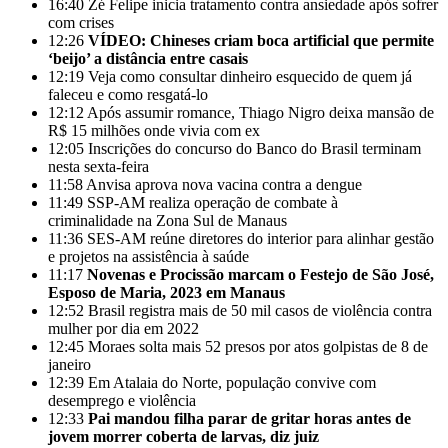
16:40
Zé Felipe inicia tratamento contra ansiedade após sofrer
com crises
12:26
VÍDEO: Chineses criam boca artificial que permite
‘beijo’ a distância entre casais
12:19
Veja como consultar dinheiro esquecido de quem já
faleceu e como resgatá-lo
12:12
Após assumir romance, Thiago Nigro deixa mansão de
R$ 15 milhões onde vivia com ex
12:05
Inscrições do concurso do Banco do Brasil terminam
nesta sexta-feira
11:58
Anvisa aprova nova vacina contra a dengue
11:49
SSP-AM realiza operação de combate à
criminalidade na Zona Sul de Manaus
11:36
SES-AM reúne diretores do interior para alinhar gestão
e projetos na assistência à saúde
11:17
Novenas e Procissão marcam o Festejo de São José,
Esposo de Maria, 2023 em Manaus
12:52
Brasil registra mais de 50 mil casos de violência contra
mulher por dia em 2022
12:45
Moraes solta mais 52 presos por atos golpistas de 8 de
janeiro
12:39
Em Atalaia do Norte, população convive com
desemprego e violência
12:33
Pai mandou filha parar de gritar horas antes de
jovem morrer coberta de larvas, diz juiz