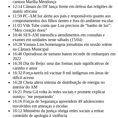
cantora Marília Mendonça
12:14
Câmara do DF lança frente em defesa das religiões de
matriz africana
11:59
PC-AM faz alerta aos pais e responsáveis quanto aos
comportamentos dos filhos dentro e fora do ambiente escolar
11:03
Viih Tube conta que Lua precisou de “banho de luz”:
“Meu coração doeu”
10:46
SES-AM intensifica atendimentos em consultas e
exames em unidades neste sábado (15/04)
10:28
Yomara Lins homenageia jornalistas em sessão solene
na Câmara Municipal
16:46
Operadoras de turismo batem recorde de embarques em
2022
16:39
Dia do Beijo: uma das formas mais significativas de
carinho e amor
16:32
Força-tarefa irá vacinar 8 mil indígenas em áreas de
difícil acesso
16:28
Cheia altera sistema de distribuição de energia no
interior do AM
16:21
Preta Gil volta às redes sociais e promete explicar
sumiço: ‘me preparando’
16:16
Forças de Segurança apreendem 49 adolescentes
envolvidos em ameaças a escolas
16:12
Ministério da justiça obriga redes sociais a retirar
conteúdo de apologia à violência