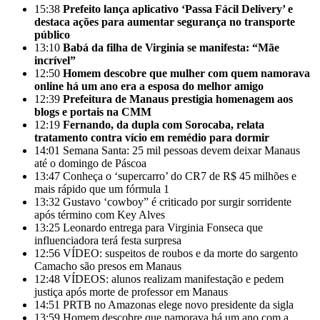
15:38
Prefeito lança aplicativo ‘Passa Fácil Delivery’ e
destaca ações para aumentar segurança no transporte
público
13:10
Babá da filha de Virginia se manifesta: “Mãe
incrível”
12:50
Homem descobre que mulher com quem namorava
online há um ano era a esposa do melhor amigo
12:39
Prefeitura de Manaus prestigia homenagem aos
blogs e portais na CMM
12:19
Fernando, da dupla com Sorocaba, relata
tratamento contra vício em remédio para dormir
14:01
Semana Santa: 25 mil pessoas devem deixar Manaus
até o domingo de Páscoa
13:47
Conheça o ‘supercarro’ do CR7 de R$ 45 milhões e
mais rápido que um fórmula 1
13:32
Gustavo ‘cowboy” é criticado por surgir sorridente
após término com Key Alves
13:25
Leonardo entrega para Virginia Fonseca que
influenciadora terá festa surpresa
12:56
VÍDEO: suspeitos de roubos e da morte do sargento
Camacho são presos em Manaus
12:48
VÍDEOS: alunos realizam manifestação e pedem
justiça após morte de professor em Manaus
14:51
PRTB no Amazonas elege novo presidente da sigla
13:59
Homem descobre que namorava há um ano com a