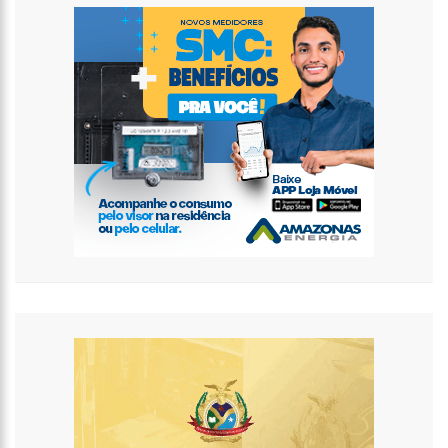
11:04
Gato desaparecido há 10 anos reencontra tutora
10:58
Homem t0rturad0 é jogado em frente à UBS do Cacau Pirêra,
no AM
18:07
Shakira e Tom Cruise são vistos no GP de Miami, e internet
especula romance
18:02
Mulher joga água fervente em marido e filho de 3 anos
17:57
Presidente Lula propõe nova mudança no SALÁRIO MÍNIMO
dos brasileiros
17:49
Em comemoração ao Dia das Mães, Wilson Lima antecipa
pagamento do Auxílio Estadual
17:45
Polo Industrial de Manaus fatura R$ 26,9 bilhões e tem
melhor resultado desde 2019
17:41
Prefeitura de Manaus recebe comitiva internacional em visita
a equipamentos socioassistenciais da cidade
17:36
Águas de Manaus abre inscrições para curso gratuito de
bombeiro hidráulico com vagas exclusivas para mulheres
12:11
Aluno tenta furar colega em sala de aula na zona leste de
Manaus