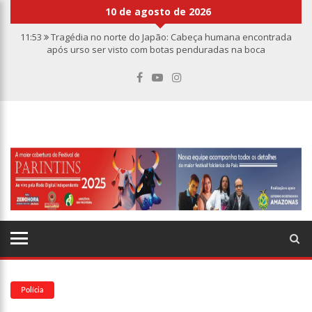
10 de agosto de 2026
11:53
Tragédia no norte do Japão: Cabeça humana encontrada
após urso ser visto com botas penduradas na boca
11:46
Linha Direta divulga caso de criança de 2 anos morta e
esquartejada em Manaus; relembre os fatos
11:39
Casal é torturado e morto em casa na comunidade Mundo
Novo
11:01
Vídeo: “Sofá voador” aparece nos céus após tempestade na
Turquia
10:32
Rússia destrói grandes depósitos de armas da OTAN na
Ucrânia
10:26
Estado Unidos estão furiosos com o retorno da Síria ao
mundo árabe e ameaçam aliados
10:11
Homem é executado a tiros dentro da própria residência em
Manaus
10:00
Linha Direta exibe vídeo com o corpo do menino Henry Borel
15:34
Faustão deixa Band após 1 ano e meio na emissora
Polícia