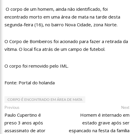
13:07
Greve de ônibus é suspensa a pedido do prefeito de
O corpo de um homem, ainda não identificado, foi
Manaus
encontrado morto em uma área de mata na tarde desta
12:55
PIB do Japão registra crescimento pela primeira vez em 3
trimestres
segunda-feira (16), no bairro Nova Cidade, zona Norte.
12:49
Anitta diz que ficou dez meses sem sexo e revela como se
sentiu
O Corpo de Bombeiros foi acionado para fazer a retirada da
12:37
Agenor Tupinambá fala sobre namoro com Lucas: “Não
vítima. O local fica atrás de um campo de futebol.
houve traição”
12:23
Influenciadora e ex são encontrados mortos em carro no
interior de SP
O corpo foi removido pelo IML.
14:56
Vídeo: Reação de Ana Clara após não pegar buquê em
casamento viraliza: “Filho da put*! Nojento!”
Fonte: Portal do holanda
14:52
Procon-AM orienta população que Lei do Troco é válida e
deve ser respeitada
11:59
Empresário ‘Passarão’, dono do porto Chibatão, morre em
CORPO É ENCONTRADO EM ÁREA DE MATA
São Paulo
Navegação
Previous
Ne
Previous
Next
11:52
Petrobras anuncia nova política de preços de combustíveis
post:
po
Paulo Cupertino é
Homem é internado em
de
preso 3 anos após
estado grave após ser
Post
11:36
Acusado de divulgar fotos de corpo de Marília Mendonça e
de outros artistas mortos vira réu
assassinato de ator
espancado na festa da família