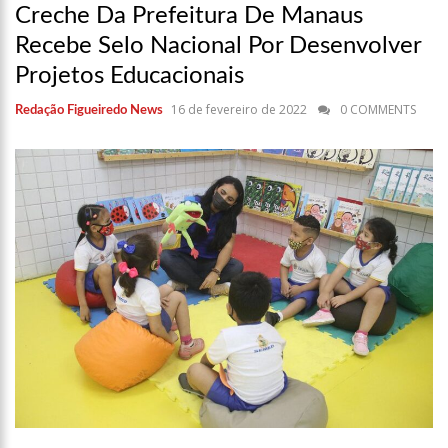
12:49
Padrasto é pego assinando OnlyFans de enteada: “Me via
Creche Da Prefeitura De Manaus
fazendo sexo”
Recebe Selo Nacional Por Desenvolver
12:24
Vídeo de Zezé di Camargo desafinando viraliza e fãs
Projetos Educacionais
lamentam: “Luto”
11:43
Postos serão fiscalizados para garantir queda nos preços,
16 de fevereiro de 2022
0 COMMENTS
Redação Figueiredo News
diz ministro
11:24
Campanha intensifica combate à violência sexual contra
crianças
11:10
Constituição e Lei Maria da Penha ganham tradução em
idioma indígena
11:04
Sine Manaus oferta 167 vagas de emprego nesta quinta-
feira, 18/5
10:49
Wilson Lima anuncia implantação de centro integrado para
atender crianças e adolescentes vítimas de violência
13:24
Dia Mundial da Hipertensão: SES-AM orienta sobre
prevenção e tratamento adequado da doença
13:19
Professores do AM entram em greve e cobram reajuste
salarial de 25%
13:14
Boi Caprichoso lança vídeos gravados pelos dançarinos da
Troup Caprichoso e Corpo de Dança Caprichoso (CDC)