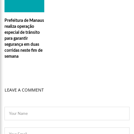
11:04
Gato desaparecido há 10 anos reencontra tutora
10:58
Homem t0rturad0 é jogado em frente à UBS do Cacau Pirêra,
Prefeitura de Manaus
no AM
realiza operação
especial de trânsito
18:07
Shakira e Tom Cruise são vistos no GP de Miami, e internet
especula romance
para garantir
segurança em duas
18:02
Mulher joga água fervente em marido e filho de 3 anos
corridas neste fim de
semana
17:57
Presidente Lula propõe nova mudança no SALÁRIO MÍNIMO
dos brasileiros
17:49
Em comemoração ao Dia das Mães, Wilson Lima antecipa
pagamento do Auxílio Estadual
17:45
Polo Industrial de Manaus fatura R$ 26,9 bilhões e tem
LEAVE A COMMENT
melhor resultado desde 2019
17:41
Prefeitura de Manaus recebe comitiva internacional em visita
a equipamentos socioassistenciais da cidade
17:36
Águas de Manaus abre inscrições para curso gratuito de
bombeiro hidráulico com vagas exclusivas para mulheres
12:11
Aluno tenta furar colega em sala de aula na zona leste de
Manaus