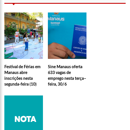
13:15
Nattan revela problema de saúde e afastamento temporário
dos palcos
13:10
Anaju quase lambe lingua de Tati Zaqui e dá abaixadinha na
calça: “Empinei pra foto mesmo”
13:06
Motorista de aplicativo é preso por levar e buscar bandidos
para assalto
13:03
Vídeo mostra exato momento que mototaxista despenca de
barranco e passageiro morre
12:59
Manaus registra ocorrências de desabamento em manhã
chuvosa
Festival de Férias em
Sine Manaus oferta
12:48
Polícia investiga caso de bebê que teve cabeça arrancada no
Manaus abre
633 vagas de
parto
inscrições nesta
emprego nesta terça–
12:43
Câmara debate sobre preço das passagens aéreas para o
segunda-feira (10)
feira, 30/6
Norte
11:39
Roger e Caio Ribeiro ‘atropelam’ Galvão Bueno e animam a
Globo
11:23
Key Alves confirma saída do vôlei e fatura R$ 3 milhões com
o Onlyfans
11:10
Morre, aos 75 anos, Rita Lee, ícone do rock n’ roll brasileiro