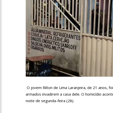
10:00
Linha Direta exibe 
15:34
Faustão deixa Band
12:49
Padrasto é pego as
12:24
Vídeo de Zezé di Ca
11:43
Postos serão fiscali
O jovem Rilton de Lima Laranjeira, de 21 anos, fo
armados invadirem a casa dele. O homicídio aconte
11:24
Campanha intensific
noite de segunda-feira (28).