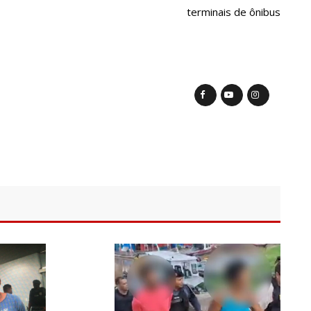
terminais de ônibus
a crescimento pela primeira vez em 3 trimestres
u dez meses sem sexo e revela como se sentiu
ala sobre namoro com Lucas: “Não houve traição”
 são encontrados mortos em carro no interior de SP
a Clara após não pegar buquê em casamento viraliza: “Filho da
opulação que Lei do Troco é válida e deve ser respeitada
o’, dono do porto Chibatão, morre em São Paulo