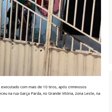
vídeo com o corpo do menino Henry Borel
 após 1 ano e meio na emissora
sinando OnlyFans de enteada: “Me via fazendo sexo”
margo desafinando viraliza e fãs lamentam: “Luto”
zados para garantir queda nos preços, diz ministro
i executado com mais de 10 tiros, após criminosos
ceu na rua Garça Parda, no Grande Vitória, zona Leste, na
a combate à violência sexual contra crianças