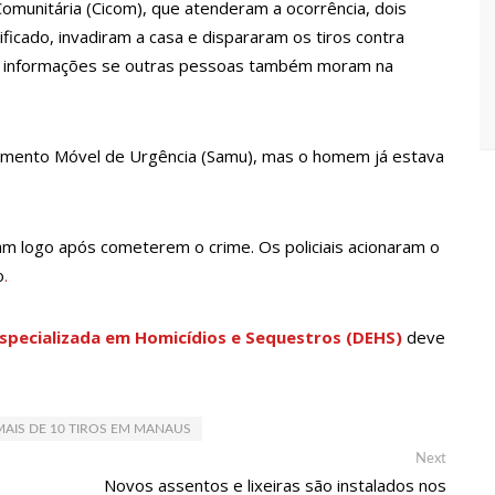
Maria da Penha ganham tradução em idioma indígena
Comunitária (Cicom), que atenderam a ocorrência, dois
cado, invadiram a casa e dispararam os tiros contra
há informações se outras pessoas também moram na
167 vagas de emprego nesta quinta-feira, 18/5
imento Móvel de Urgência (Samu), mas o homem já estava
 implantação de centro integrado para atender crianças e
olência
rtensão: SES-AM orienta sobre prevenção e tratamento
am logo após cometerem o crime. Os policiais acionaram o
o
.
entram em greve e cobram reajuste salarial de 25%
Especializada em Homicídios e Sequestros (DEHS)
deve
a vídeos gravados pelos dançarinos da Troup Caprichoso e Corpo
AIS DE 10 TIROS EM MANAUS
suspensa a pedido do prefeito de Manaus
Next
Next
post:
Novos assentos e lixeiras são instalados nos