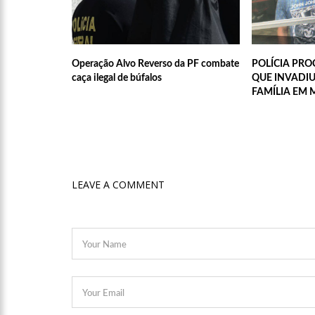
11:52
Petrobras anuncia n
Operação Alvo Reverso da PF combate
POLÍCIA PRO
caça ilegal de búfalos
QUE INVADI
11:36
Acusado de divulgar
FAMÍLIA EM
vira réu
11:28
Casal é surpreendid
LEAVE A COMMENT
11:22
UEA e Sejusc lança
Deficiência
11:09
Bruna Biancardi gan
14:30
Wilson Lima entrega
zona oeste