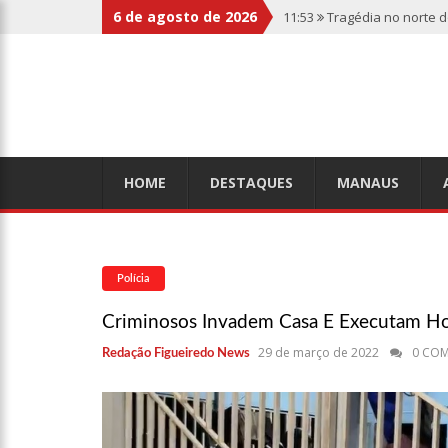
6 de agosto de 2026
11:53
Tragédia no norte 
botas penduradas na boc
11:46
Linha Direta divulg
relembre os fatos
11:39
Casal é torturado 
HOME
DESTAQUES
MANAUS
11:01
Vídeo: “Sofá voado
Polícia
10:32
Rússia destrói gra
Criminosos Invadem Casa E Executam 
29 de março de 2022
0 CO
Redação Figueiredo News
10:26
Estado Unidos estã
aliados
10:11
Homem é executado 