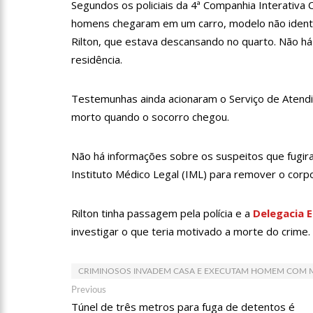
11:10
Constituição e Lei 
Segundos os policiais da 4ª Companhia Interativa 
homens chegaram em um carro, modelo não identifi
Rilton, que estava descansando no quarto. Não 
11:04
Sine Manaus oferta 
residência.
Testemunhas ainda acionaram o Serviço de Atend
10:49
Wilson Lima anuncia
morto quando o socorro chegou.
adolescentes vítimas de vi
13:24
Dia Mundial da Hipe
Não há informações sobre os suspeitos que fugir
adequado da doença
Instituto Médico Legal (IML) para remover o corp
13:19
Professores do AM 
Rilton tinha passagem pela polícia e a
Delegacia 
investigar o que teria motivado a morte do crime.
13:14
Boi Caprichoso lanç
de Dança Caprichoso (CDC)
CRIMINOSOS INVADEM CASA E EXECUTAM HOMEM COM M
Navegação
13:07
Greve de ônibus é 
Previous
Previous
post:
Túnel de três metros para fuga de detentos é
de