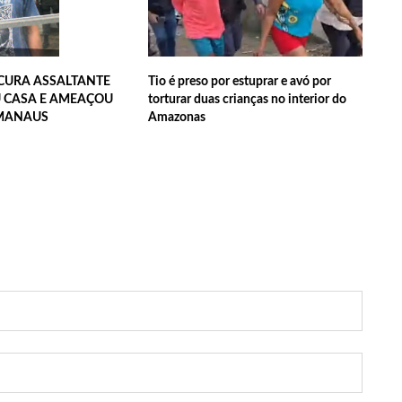
ova política de preços de combustíveis
CURA ASSALTANTE
Tio é preso por estuprar e avó por
U CASA E AMEAÇOU
torturar duas crianças no interior do
 fotos de corpo de Marília Mendonça e de outros artistas mortos
 MANAUS
Amazonas
o com gravidez de sêxtuplos e pai ‘passa mal’
m cursos de capacitação para atendimento a Pessoas com
ha mimo de R$ 820 de Neymar: ‘Se fez presente mesmo distante’
 Caimi Ada Rodrigues Viana revitalizado à população idosa da