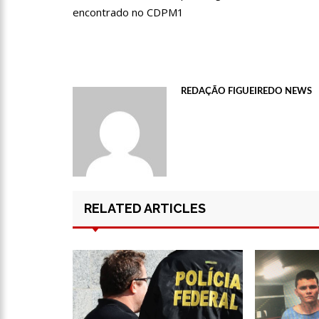
encontrado no CDPM1
Post
12:55
PIB do Japão registr
12:49
Anitta diz que fico
REDAÇÃO FIGUEIREDO NEWS
12:37
Agenor Tupinambá f
12:23
Influenciadora e ex
RELATED ARTICLES
14:56
Vídeo: Reação de An
put*! Nojento!”
14:52
Procon-AM orienta p
11:59
Empresário ‘Passarã