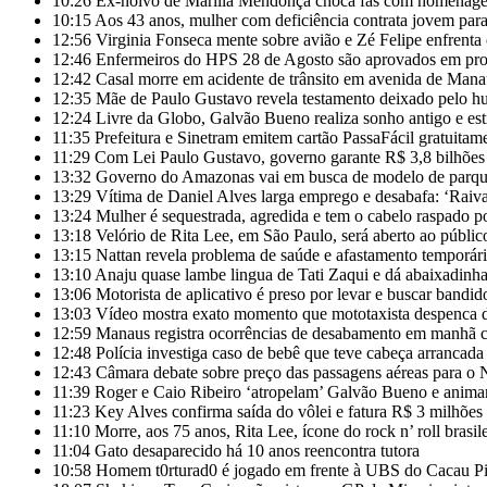
10:26
Ex-noivo de Marília Mendonça choca fãs com homenage
10:15
Aos 43 anos, mulher com deficiência contrata jovem para
12:56
Virginia Fonseca mente sobre avião e Zé Felipe enfrenta c
12:46
Enfermeiros do HPS 28 de Agosto são aprovados em proc
12:42
Casal morre em acidente de trânsito em avenida de Mana
12:35
Mãe de Paulo Gustavo revela testamento deixado pelo h
12:24
Livre da Globo, Galvão Bueno realiza sonho antigo e es
11:35
Prefeitura e Sinetram emitem cartão PassaFácil gratuitam
11:29
Com Lei Paulo Gustavo, governo garante R$ 3,8 bilhões 
13:32
Governo do Amazonas vai em busca de modelo de parques
13:29
Vítima de Daniel Alves larga emprego e desabafa: ‘Raiva
13:24
Mulher é sequestrada, agredida e tem o cabelo raspado p
13:18
Velório de Rita Lee, em São Paulo, será aberto ao públic
13:15
Nattan revela problema de saúde e afastamento temporári
13:10
Anaju quase lambe lingua de Tati Zaqui e dá abaixadinh
13:06
Motorista de aplicativo é preso por levar e buscar bandid
13:03
Vídeo mostra exato momento que mototaxista despenca d
12:59
Manaus registra ocorrências de desabamento em manhã
12:48
Polícia investiga caso de bebê que teve cabeça arrancada
12:43
Câmara debate sobre preço das passagens aéreas para o 
11:39
Roger e Caio Ribeiro ‘atropelam’ Galvão Bueno e anim
11:23
Key Alves confirma saída do vôlei e fatura R$ 3 milhõe
11:10
Morre, aos 75 anos, Rita Lee, ícone do rock n’ roll brasil
11:04
Gato desaparecido há 10 anos reencontra tutora
10:58
Homem t0rturad0 é jogado em frente à UBS do Cacau P