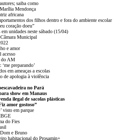
 autores; saiba como
a Marília Mendonça
riz africana
portamentos dos filhos dentro e fora do ambiente escolar
Meu coração doeu”
 em unidades neste sábado (15/04)
a Câmara Municipal
2022
nho e amor
il acesso
or do AM
o: ‘me preparando’
dos em ameaças a escolas
do de apologia à violência
oescavadeira no Pará
 para show em Manaus
da ilegal de sacolas plásticas
Fiz amor gostoso”
o’ visto em parque
z IBGE
ma do Fies
asil
o Dom e Bruno
iro habitacional do Prosamin+