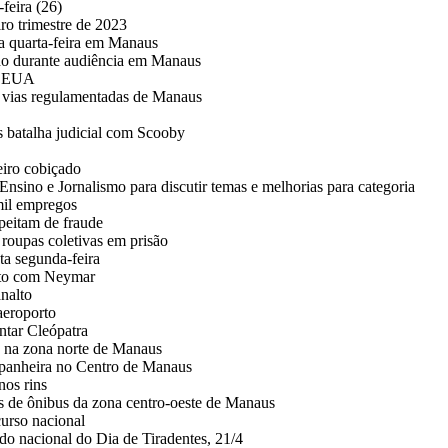
feira (26)
o trimestre de 2023
a quarta-feira em Manaus
do durante audiência em Manaus
os EUA
em vias regulamentadas de Manaus
s batalha judicial com Scooby
eiro cobiçado
no e Jornalismo para discutir temas e melhorias para categoria
mil empregos
peitam de fraude
 roupas coletivas em prisão
a segunda-feira
nto com Neymar
nalto
aeroporto
entar Cleópatra
 na zona norte de Manaus
panheira no Centro de Manaus
nos rins
as de ônibus da zona centro-oeste de Manaus
urso nacional
ado nacional do Dia de Tiradentes, 21/4