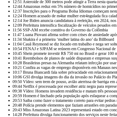
12:51
Asteroide de 300 metros pode atingir a Terra nesta quarta-
12:44
Amazonas reduz em 5% número de homicídios no primeir
12:37
Inscrições para o Programa Bolsa Idiomas começam nest
12:24
Homem acusado de m4tar mulher estr4ngulada fica cala
12:14
Joe Biden anuncia candidatura à reeleição, em 2024, n
12:09
Prefeitura intensifica fiscalização de veículos pesados 
11:56
SSP-AM recebe comitiva do Governo da Colômbia
11:47
Luana Piovani afirma sofrer com crises de ansiedade apó
11:34
Shakira é a primeira ‘mulher latina do ano’ da Billboard
11:04
Cauã Reymond se diz focado em trabalho e nega ser solt
10:54
FENAJ e SJPAM se reúnem em Congresso Nacional de Ensi
10:45
Shein promete investir R$ 750 mi no Brasil e gerar 100 
10:41
Reembolsos de planos de saúde disparam e empresas sus
10:28
Brasileiras presas na Alemanha relatam infecção por usar
10:21
Confira as vagas de emprego disponíveis em Manaus nest
10:17
Bruna Biancardi fala sobre privacidade em relacioname
10:06
GSI divulga imagens do dia da invasão no Palácio do Pla
09:50
Vídeo: sem trem de pouso, avião aterrissa de barriga em 
09:44
Netflix é processada por escolher atriz negra para repres
09:38
Vídeo: Homens invadem residência e matam três pessoas
20:59
Homem é linchado pela população após esfaquear a com
20:53
Saiba como fazer o tratamento correto para evitar pedras 
20:48
Polícia prende elementos que faziam arrastões em parad
20:43
Miss Amazonas Latina 2023 representará estado em conc
14:28
Prefeitura divulga funcionamento dos serviços neste feri