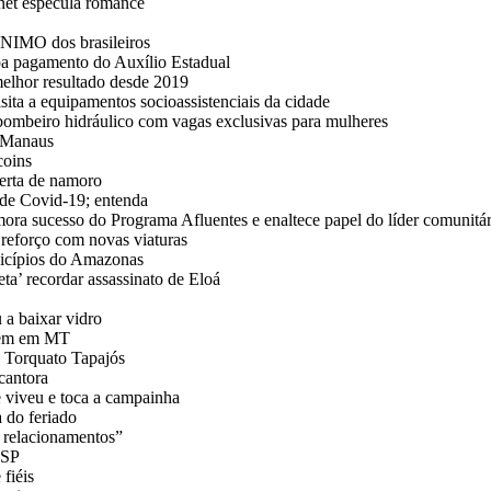
rnet especula romance
NIMO dos brasileiros
a pagamento do Auxílio Estadual
melhor resultado desde 2019
sita a equipamentos socioassistenciais da cidade
 bombeiro hidráulico com vagas exclusivas para mulheres
e Manaus
coins
erta de namoro
de Covid-19; entenda
ra sucesso do Programa Afluentes e enaltece papel do líder comunitár
reforço com novas viaturas
icípios do Amazonas
eta’ recordar assassinato de Eloá
 a baixar vidro
omem em MT
a Torquato Tapajós
cantora
 viveu e toca a campainha
 do feriado
 relacionamentos”
 SP
fiéis