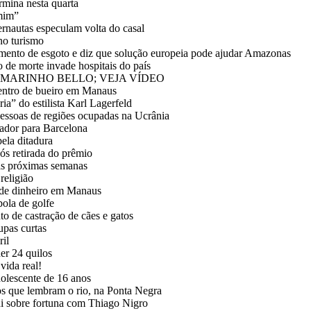
rmina nesta quarta
 mim”
rnautas especulam volta do casal
no turismo
mento de esgoto e diz que solução europeia pode ajudar Amazonas
 de morte invade hospitais do país
 MARINHO BELLO; VEJA VÍDEO
dentro de bueiro em Manaus
a” do estilista Karl Lagerfeld
pessoas de regiões ocupadas na Ucrânia
ador para Barcelona
ela ditadura
ós retirada do prêmio
 as próximas semanas
religião
m de dinheiro em Manaus
bola de golfe
o de castração de cães e gatos
upas curtas
ril
er 24 quilos
vida real!
dolescente de 16 anos
s que lembram o rio, na Ponta Negra
di sobre fortuna com Thiago Nigro