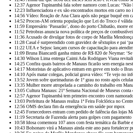
12:37
Agenor Tupinambá fala sobre namoro com Lucas: “Não h
12:23
Influenciadora e ex são encontrados mortos em carro no i
14:56
Vídeo: Reação de Ana Clara após não pegar buquê em cas
14:52
Procon-AM orienta população que Lei do Troco é válida 
11:59
Empresário ‘Passarão’, dono do porto Chibatão, morre 
11:52
Petrobras anuncia nova política de preços de combustívei
11:36
Acusado de divulgar fotos de corpo de Marília Mendonça e
11:28
Casal é surpreendido com gravidez de sêxtuplos e pai ‘pa
11:22
UEA e Sejusc lançam cursos de capacitação para atendim
11:09
Bruna Biancardi ganha mimo de R$ 820 de Neymar: ‘Se f
14:30
Wilson Lima entrega Caimi Ada Rodrigues Viana revitali
14:25
Confira quais bairros de Manaus ficarão sem energia nest
14:17
Motoristas de aplicativo entram em greve em todo o Bras
14:10
Após matar colegas, policial grava vídeo: “Te vejo no inf
13:52
Jovem sofre queimaduras de 1º grau no rosto após celula
13:35
Mulher morre atropelada a caminho do trabalho em Man
13:05
Cultura Manaus: 21ª Semana Nacional de Museus conta 
12:57
Agenor Tupinambá tem primeiro encontro com namorado 
13:03
Prefeitura de Manaus realiza 1ª Feira Folclórica no Cen
12:56
OMS declara fim da emergência em saúde por mpox
12:45
Fornecedores entram com pedido de falência das lojas M
11:19
Secretaria de Fazenda alerta para golpes com pagamento 
10:58
Idosa comemora 107 anos com festa temática da Barbie 
10:43
Bolsonaro virá a Manaus ainda este ano para fortalecer 