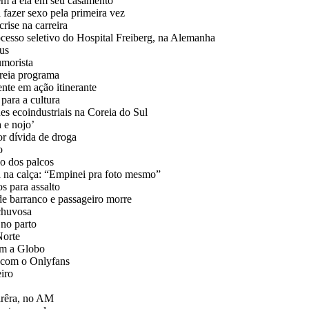
m a ela em seu casamento
 fazer sexo pela primeira vez
rise na carreira
esso seletivo do Hospital Freiberg, na Alemanha
us
umorista
treia programa
ente em ação itinerante
para a cultura
 ecoindustriais na Coreia do Sul
 e nojo’
or dívida de droga
o
o dos palcos
a na calça: “Empinei pra foto mesmo”
os para assalto
e barranco e passageiro morre
 chuvosa
 no parto
Norte
am a Globo
s com o Onlyfans
eiro
irêra, no AM