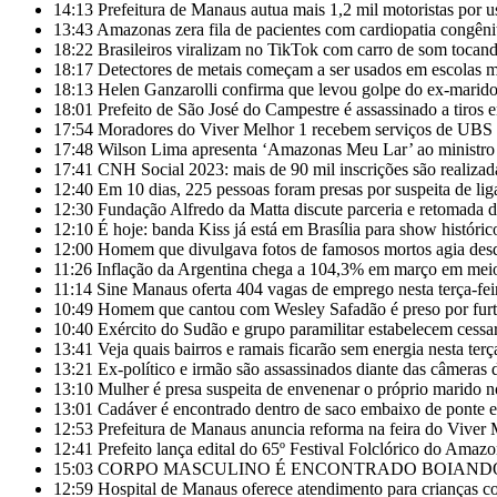
14:13
Prefeitura de Manaus autua mais 1,2 mil motoristas por us
13:43
Amazonas zera fila de pacientes com cardiopatia congêni
18:22
Brasileiros viralizam no TikTok com carro de som tocand
18:17
Detectores de metais começam a ser usados em escolas 
18:13
Helen Ganzarolli confirma que levou golpe do ex-marid
18:01
Prefeito de São José do Campestre é assassinado a tiros e
17:54
Moradores do Viver Melhor 1 recebem serviços de UBS mó
17:48
Wilson Lima apresenta ‘Amazonas Meu Lar’ ao ministro d
17:41
CNH Social 2023: mais de 90 mil inscrições são realizada
12:40
Em 10 dias, 225 pessoas foram presas por suspeita de li
12:30
Fundação Alfredo da Matta discute parceria e retomada d
12:10
É hoje: banda Kiss já está em Brasília para show histór
12:00
Homem que divulgava fotos de famosos mortos agia des
11:26
Inflação da Argentina chega a 104,3% em março em meio 
11:14
Sine Manaus oferta 404 vagas de emprego nesta terça-fei
10:49
Homem que cantou com Wesley Safadão é preso por furta
10:40
Exército do Sudão e grupo paramilitar estabelecem cessa
13:41
Veja quais bairros e ramais ficarão sem energia nesta te
13:21
Ex-político e irmão são assassinados diante das câmeras
13:10
Mulher é presa suspeita de envenenar o próprio marido n
13:01
Cadáver é encontrado dentro de saco embaixo de ponte
12:53
Prefeitura de Manaus anuncia reforma na feira do Viver 
12:41
Prefeito lança edital do 65º Festival Folclórico do Ama
15:03
CORPO MASCULINO É ENCONTRADO BOIAND
12:59
Hospital de Manaus oferece atendimento para crianças 