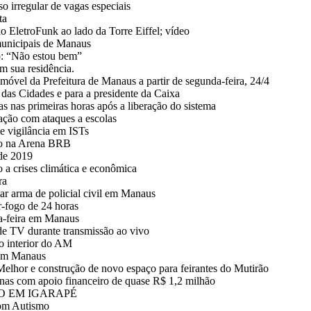
o irregular de vagas especiais
ta
o EletroFunk ao lado da Torre Eiffel; vídeo
municipais de Manaus
o: “Não estou bem”
m sua residência.
vel da Prefeitura de Manaus a partir de segunda-feira, 24/4
as Cidades e para a presidente da Caixa
s nas primeiras horas após a liberação do sistema
gação com ataques a escolas
e vigilância em ISTs
ico na Arena BRB
de 2019
a crises climática e econômica
ra
r arma de policial civil em Manaus
r-fogo de 24 horas
rça-feira em Manaus
 de TV durante transmissão ao vivo
o interior do AM
 em Manaus
Melhor e construção de novo espaço para feirantes do Mutirão
zonas com apoio financeiro de quase R$ 1,2 milhão
O EM IGARAPÉ
com Autismo