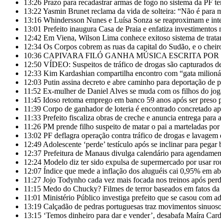
13:26
Prazo para recadastrar armas de fogo no sistema da PF te
13:22
Yasmin Brunet reclama da vida de solteira: “Não é para
13:16
Whindersson Nunes e Luísa Sonza se reaproximam e inte
13:01
Prefeito inaugura Casa de Praia e enfatiza investimentos 
12:42
Em Viena, Wilson Lima conhece exitoso sistema de trata
12:34
Os Corpos cobrem as ruas da capital do Sudão, e o cheiro
10:36
CAPIVARA FILÓ GANHA MÚSICA ESCRITA POR
12:50
VÍDEO: Suspeitos de tráfico de drogas são capturados 
12:33
Kim Kardashian compartilha encontro com “gata milionári
12:03
Putin assina decreto e abre caminho para deportação de 
11:52
Ex-mulher de Daniel Alves se muda com os filhos do jog
11:45
Idoso retoma emprego em banco 59 anos após ser preso p
11:39
Corpo de ganhador de loteria é encontrado concretado ap
11:33
Prefeito fiscaliza obras de creche e anuncia entrega para
11:26
PM prende filho suspeito de matar o pai a marteladas por 
13:02
PF deflagra operação contra tráfico de drogas e lavage
12:49
Adolescente ‘perde’ testículo após se inclinar para pegar 
12:37
Prefeitura de Manaus divulga calendário para agendament
12:24
Modelo diz ter sido expulsa de supermercado por usar ro
12:07
Índice que mede a inflação dos aluguéis cai 0,95% em ab
11:27
Jojo Todynho cada vez mais focada nos treinos após perd
11:15
Medo do Chucky? Filmes de terror baseados em fatos da 
11:01
Ministério Público investiga prefeito que se casou com a
13:19
Calçadão de pedras portuguesas traz movimentos sinuoso
13:15
‘Temos dinheiro para dar e vender’, desabafa Maíra Car