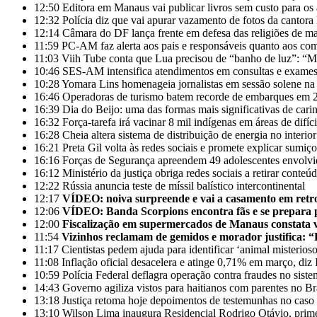
12:50
Editora em Manaus vai publicar livros sem custo para os
12:32
Polícia diz que vai apurar vazamento de fotos da cantor
12:14
Câmara do DF lança frente em defesa das religiões de mat
11:59
PC-AM faz alerta aos pais e responsáveis quanto aos com
11:03
Viih Tube conta que Lua precisou de “banho de luz”: “
10:46
SES-AM intensifica atendimentos em consultas e exames
10:28
Yomara Lins homenageia jornalistas em sessão solene n
16:46
Operadoras de turismo batem recorde de embarques em 
16:39
Dia do Beijo: uma das formas mais significativas de cari
16:32
Força-tarefa irá vacinar 8 mil indígenas em áreas de difíc
16:28
Cheia altera sistema de distribuição de energia no interi
16:21
Preta Gil volta às redes sociais e promete explicar sumiç
16:16
Forças de Segurança apreendem 49 adolescentes envolvi
16:12
Ministério da justiça obriga redes sociais a retirar conteú
12:22
Rússia anuncia teste de míssil balístico intercontinental
12:17
VÍDEO: noiva surpreende e vai a casamento em retr
12:06
VÍDEO: Banda Scorpions encontra fãs e se prepara
12:00
Fiscalização em supermercados de Manaus constata ven
11:54
Vizinhos reclamam de gemidos e morador justifica: “
11:17
Cientistas pedem ajuda para identificar ‘animal misterios
11:08
Inflação oficial desacelera e atinge 0,71% em março, di
10:59
Polícia Federal deflagra operação contra fraudes no siste
14:43
Governo agiliza vistos para haitianos com parentes no Br
13:18
Justiça retoma hoje depoimentos de testemunhas no cas
13:10
Wilson Lima inaugura Residencial Rodrigo Otávio, prime