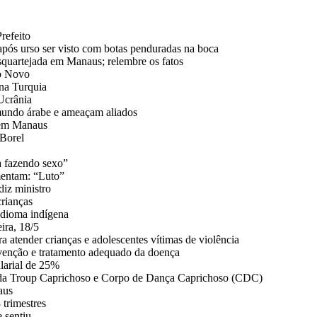
refeito
pós urso ser visto com botas penduradas na boca
esquartejada em Manaus; relembre os fatos
do Novo
na Turquia
Ucrânia
 mundo árabe e ameaçam aliados
a em Manaus
 Borel
a fazendo sexo”
mentam: “Luto”
diz ministro
crianças
idioma indígena
ira, 18/5
 atender crianças e adolescentes vítimas de violência
venção e tratamento adequado da doença
alarial de 25%
s da Troup Caprichoso e Corpo de Dança Caprichoso (CDC)
aus
 trimestres
 sentiu