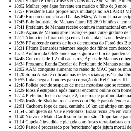
18:07
Shakira e Tom Cruise são vistos no GP de Miami, e inte
18:02
Mulher joga água fervente em marido e filho de 3 anos
17:57
Presidente Lula propõe nova mudança no SALÁRIO MÍ
17:49
Em comemoração ao Dia das Mães, Wilson Lima antecip
17:45
Polo Industrial de Manaus fatura R$ 26,9 bilhões e tem 
17:41
Prefeitura de Manaus recebe comitiva internacional em vi
17:36
Águas de Manaus abre inscrições para curso gratuito de
12:11
Aluno tenta furar colega em sala de aula na zona leste d
15:36
PF apreende carros de luxo de empresa do Faraó dos Bit
15:31
Fátima Bernardes relembra reação dos filhos com descob
15:14
Anúncio da OMS ainda não significa o fim da pandemia 
14:48
Com mais de 1,2 mil cadastros, Águas de Manaus comemo
14:34
Programa Ronda Escolar da Prefeitura de Manaus ganha 
12:02
AAM conquista aumento no rateio do MAC para os mun
11:20
Sonia Abrão é criticada nas redes sociais após ‘Linha Dir
10:55
Lula chega a Londres para coroação do Rei Charles III
12:48
Polícia prende suspeito de matar motorista que se recusou
12:29
Idosa é estuprada após marcar encontro online com h
12:14
Prefeitura fecha cratera de 2,5 metros de profundidade n
12:08
Irmão de Shakira troca socos com Piqué para defender a 
12:01
Cachorra foge de casa, caminha 16 km até abrigo em que
11:54
Com queda da Vale e Petrobras, Bolsa recua 2% em volta
11:40
Noivo de Maíra Cardi sobre submissão: “Importante para
11:14
Capela é invadida e pichada com frases terraplanistas em
13:30
Pastor é processado por ‘terrorismo’ após jejum mortal de 