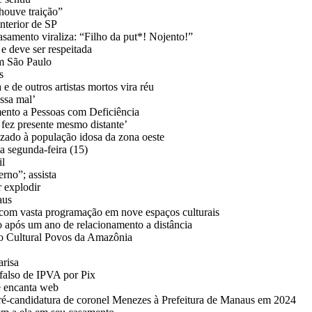
ouve traição”
nterior de SP
amento viraliza: “Filho da put*! Nojento!”
e deve ser respeitada
em São Paulo
s
 de outros artistas mortos vira réu
ssa mal’
ento a Pessoas com Deficiência
ez presente mesmo distante’
zado à população idosa da zona oeste
a segunda-feira (15)
il
erno”; assista
r explodir
aus
com vasta programação em nove espaços culturais
após um ano de relacionamento a distância
tro Cultural Povos da Amazônia
arisa
falso de IPVA por Pix
e encanta web
pré-candidatura de coronel Menezes à Prefeitura de Manaus em 2024