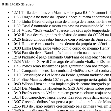
8 de agosto de 2026
12:11
Tarifa de ônibus em Manaus sobe para R$ 4,50 anuncia P
11:53
Tragédia no norte do Japão: Cabeça humana encontrada a
11:46
Linha Direta divulga caso de criança de 2 anos morta e 
11:39
Casal é torturado e morto em casa na comunidade Mun
11:01
Vídeo: “Sofá voador” aparece nos céus após tempestade 
10:32
Rússia destrói grandes depósitos de armas da OTAN na 
10:26
Estado Unidos estão furiosos com o retorno da Síria ao
10:11
Homem é executado a tiros dentro da própria residênci
10:00
Linha Direta exibe vídeo com o corpo do menino Henry
15:34
Faustão deixa Band após 1 ano e meio na emissora
12:49
Padrasto é pego assinando OnlyFans de enteada: “Me vi
12:24
Vídeo de Zezé di Camargo desafinando viraliza e fãs la
11:43
Postos serão fiscalizados para garantir queda nos preços, 
11:24
Campanha intensifica combate à violência sexual contra 
11:10
Constituição e Lei Maria da Penha ganham tradução em 
11:04
Sine Manaus oferta 167 vagas de emprego nesta quinta-fe
10:49
Wilson Lima anuncia implantação de centro integrado para
13:24
Dia Mundial da Hipertensão: SES-AM orienta sobre pre
13:19
Professores do AM entram em greve e cobram reajuste s
13:14
Boi Caprichoso lança vídeos gravados pelos dançarino
13:07
Greve de ônibus é suspensa a pedido do prefeito de Man
12:55
PIB do Japão registra crescimento pela primeira vez em 3
12:49
Anitta diz que ficou dez meses sem sexo e revela como se