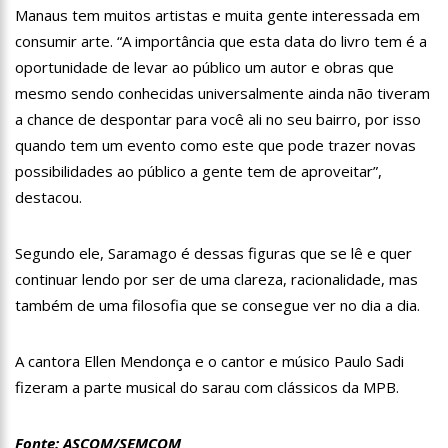
Manaus tem muitos artistas e muita gente interessada em
12:46
Enfermeiros do HPS 28 de Agosto são aprovados em
processo seletivo do Hospital Freiberg, na Alemanha
consumir arte. “A importância que esta data do livro tem é a
12:42
Casal morre em acidente de trânsito em avenida de Manaus
oportunidade de levar ao público um autor e obras que
mesmo sendo conhecidas universalmente ainda não tiveram
12:35
Mãe de Paulo Gustavo revela testamento deixado pelo
a chance de despontar para você ali no seu bairro, por isso
humorista
quando tem um evento como este que pode trazer novas
12:24
Livre da Globo, Galvão Bueno realiza sonho antigo e estreia
possibilidades ao público a gente tem de aproveitar”,
programa
destacou.
11:35
Prefeitura e Sinetram emitem cartão PassaFácil
gratuitamente em ação itinerante
11:29
Com Lei Paulo Gustavo, governo garante R$ 3,8 bilhões para
Segundo ele, Saramago é dessas figuras que se lê e quer
a cultura
continuar lendo por ser de uma clareza, racionalidade, mas
13:32
Governo do Amazonas vai em busca de modelo de parques
também de uma filosofia que se consegue ver no dia a dia.
ecoindustriais na Coreia do Sul
13:29
Vítima de Daniel Alves larga emprego e desabafa: ‘Raiva e
nojo’
A cantora Ellen Mendonça e o cantor e músico Paulo Sadi
13:24
Mulher é sequestrada, agredida e tem o cabelo raspado por
fizeram a parte musical do sarau com clássicos da MPB.
dívida de droga
13:18
Velório de Rita Lee, em São Paulo, será aberto ao público
Fonte: ASCOM/SEMCOM