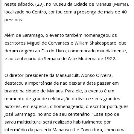
neste sábado, (23), no Museu da Cidade de Manaus (Muma),
13:07
Greve de ônibus é suspensa a pedido do prefeito de
Manaus
localizado no Centro, contou com a presença de mais de 40
12:55
PIB do Japão registra crescimento pela primeira vez em 3
pessoas.
trimestres
12:49
Anitta diz que ficou dez meses sem sexo e revela como se
Além de Saramago, o evento também homenageou os
sentiu
escritores Miguel de Cervantes e William Shakespeare, que
12:37
Agenor Tupinambá fala sobre namoro com Lucas: “Não
houve traição”
deram origem ao Dia do Livro, comemorado mundialmente,
12:23
Influenciadora e ex são encontrados mortos em carro no
e ao centenário da Semana de Arte Moderna de 1922.
interior de SP
14:56
Vídeo: Reação de Ana Clara após não pegar buquê em
O diretor-presidente da Manauscult, Alonso Oliveira,
casamento viraliza: “Filho da put*! Nojento!”
destacou a importância de não deixar a data passar em
14:52
Procon-AM orienta população que Lei do Troco é válida e
deve ser respeitada
branco na cidade de Manaus. Para ele, o evento é um
11:59
Empresário ‘Passarão’, dono do porto Chibatão, morre em
momento de grande celebração do livro e seus grandes
São Paulo
autores, em especial, o homenageado, o escritor português
11:52
Petrobras anuncia nova política de preços de combustíveis
José Saramago, no ano de seu centenário. “Esse tipo de
sarau multicultural será realizado habitualmente por
11:36
Acusado de divulgar fotos de corpo de Marília Mendonça e
intermédio da parceria Manauscult e Concultura, como uma
de outros artistas mortos vira réu