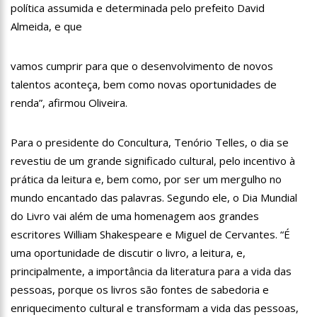
política assumida e determinada pelo prefeito David
11:28
Casal é surpreendido com gravidez de sêxtuplos e pai ‘passa
mal’
Almeida, e que
11:22
UEA e Sejusc lançam cursos de capacitação para
atendimento a Pessoas com Deficiência
vamos cumprir para que o desenvolvimento de novos
11:09
Bruna Biancardi ganha mimo de R$ 820 de Neymar: ‘Se fez
talentos aconteça, bem como novas oportunidades de
presente mesmo distante’
renda”, afirmou Oliveira.
14:30
Wilson Lima entrega Caimi Ada Rodrigues Viana revitalizado
à população idosa da zona oeste
14:25
Confira quais bairros de Manaus ficarão sem energia nesta
Para o presidente do Concultura, Tenório Telles, o dia se
segunda-feira (15)
revestiu de um grande significado cultural, pelo incentivo à
14:17
Motoristas de aplicativo entram em greve em todo o Brasil
prática da leitura e, bem como, por ser um mergulho no
mundo encantado das palavras. Segundo ele, o Dia Mundial
14:10
Após matar colegas, policial grava vídeo: “Te vejo no inferno”;
assista
do Livro vai além de uma homenagem aos grandes
13:52
Jovem sofre queimaduras de 1º grau no rosto após celular
escritores William Shakespeare e Miguel de Cervantes. “É
explodir
uma oportunidade de discutir o livro, a leitura, e,
13:35
Mulher morre atropelada a caminho do trabalho em Manaus
principalmente, a importância da literatura para a vida das
pessoas, porque os livros são fontes de sabedoria e
13:05
Cultura Manaus: 21ª Semana Nacional de Museus conta com
enriquecimento cultural e transformam a vida das pessoas,
vasta programação em nove espaços culturais