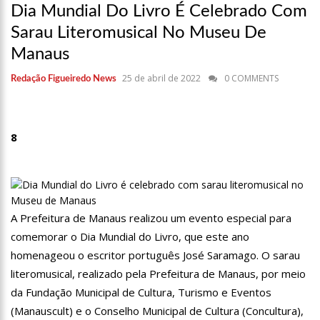
12:49
Padrasto é pego assinando OnlyFans de enteada: “Me via
Dia Mundial Do Livro É Celebrado Com
fazendo sexo”
Sarau Literomusical No Museu De
12:24
Vídeo de Zezé di Camargo desafinando viraliza e fãs
Manaus
lamentam: “Luto”
11:43
Postos serão fiscalizados para garantir queda nos preços,
25 de abril de 2022
0 COMMENTS
Redação Figueiredo News
diz ministro
11:24
Campanha intensifica combate à violência sexual contra
crianças
11:10
Constituição e Lei Maria da Penha ganham tradução em
8
idioma indígena
11:04
Sine Manaus oferta 167 vagas de emprego nesta quinta-
feira, 18/5
10:49
Wilson Lima anuncia implantação de centro integrado para
atender crianças e adolescentes vítimas de violência
A Prefeitura de Manaus realizou um evento especial para
13:24
Dia Mundial da Hipertensão: SES-AM orienta sobre
comemorar o Dia Mundial do Livro, que este ano
prevenção e tratamento adequado da doença
homenageou o escritor português José Saramago. O sarau
13:19
Professores do AM entram em greve e cobram reajuste
literomusical, realizado pela Prefeitura de Manaus, por meio
salarial de 25%
da Fundação Municipal de Cultura, Turismo e Eventos
13:14
Boi Caprichoso lança vídeos gravados pelos dançarinos da
Troup Caprichoso e Corpo de Dança Caprichoso (CDC)
(Manauscult) e o Conselho Municipal de Cultura (Concultura),