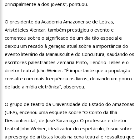
principalmente a dos jovens”, pontuou.
12:57
Agenor Tupinambá tem primeiro encontro com namorado
após um ano de relacionamento a distância
13:03
Prefeitura de Manaus realiza 1ª Feira Folclórica no Centro
O presidente da Academia Amazonense de Letras,
Cultural Povos da Amazônia
Aristóteles Alencar, também prestigiou o evento e
12:56
OMS declara fim da emergência em saúde por mpox
comentou sobre o significado de um dia tão especial e
deixou um recado à geração atual sobre a importância do
12:45
Fornecedores entram com pedido de falência das lojas
Marisa
evento literário da Manauscult e do Concultura, saudando os
11:19
Secretaria de Fazenda alerta para golpes com pagamento
escritores palestrantes Zemaria Pinto, Tenório Telles e o
falso de IPVA por Pix
diretor teatral John Weiner. “É importante que a população
10:58
Idosa comemora 107 anos com festa temática da Barbie e
consulte com mais frequência os livros, deixando um pouco
encanta web
de lado a mídia eletrônica”, observou.
10:43
Bolsonaro virá a Manaus ainda este ano para fortalecer pré-
candidatura de coronel Menezes à Prefeitura de Manaus em 2024
10:26
Ex-noivo de Marília Mendonça choca fãs com homenagem a
O grupo de teatro da Universidade do Estado do Amazonas
ela em seu casamento
(UEA), encenou uma esquete sobre “O Conto da Ilha
10:15
Aos 43 anos, mulher com deficiência contrata jovem para
Desconhecida”, de José Saramago. O professor e diretor
fazer sexo pela primeira vez
teatral John Weiner, idealizador do espetáculo, frisou sobre
12:56
Virginia Fonseca mente sobre avião e Zé Felipe enfrenta
a presença de artistas locais na cena teatral e ressaltou que
crise na carreira