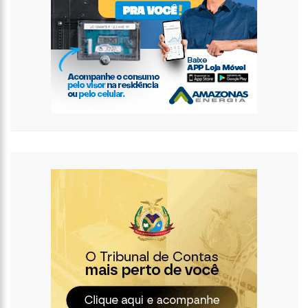
retirada do prêmio
11:33
Prefeito fiscaliza obras de creche e anuncia entrega para as
próximas semanas
11:26
PM prende filho suspeito de matar o pai a marteladas por
religião
13:02
PF deflagra operação contra tráfico de drogas e lavagem de
dinheiro em Manaus
12:49
Adolescente ‘perde’ testículo após se inclinar para pegar bola
de golfe
12:37
Prefeitura de Manaus divulga calendário para agendamento
de castração de cães e gatos
12:24
Modelo diz ter sido expulsa de supermercado por usar
roupas curtas
12:07
Índice que mede a inflação dos aluguéis cai 0,95% em abril
11:27
Jojo Todynho cada vez mais focada nos treinos após perder
24 quilos
11:15
Medo do Chucky? Filmes de terror baseados em fatos da
vida real!
11:01
Ministério Público investiga prefeito que se casou com