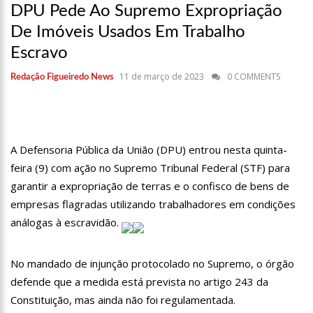
12:49
Padrasto é pego assinando OnlyFans de enteada: “Me via
DPU Pede Ao Supremo Expropriação
fazendo sexo”
De Imóveis Usados Em Trabalho
12:24
Vídeo de Zezé di Camargo desafinando viraliza e fãs
Escravo
lamentam: “Luto”
11:43
Postos serão fiscalizados para garantir queda nos preços,
11 de março de 2023
0 COMMENTS
Redação Figueiredo News
diz ministro
11:24
Campanha intensifica combate à violência sexual contra
crianças
11:10
Constituição e Lei Maria da Penha ganham tradução em
idioma indígena
A Defensoria Pública da União (DPU) entrou nesta quinta-
11:04
Sine Manaus oferta 167 vagas de emprego nesta quinta-
feira (9) com ação no Supremo Tribunal Federal (STF) para
feira, 18/5
garantir a expropriação de terras e o confisco de bens de
10:49
Wilson Lima anuncia implantação de centro integrado para
empresas flagradas utilizando trabalhadores em condições
atender crianças e adolescentes vítimas de violência
análogas à escravidão.
13:24
Dia Mundial da Hipertensão: SES-AM orienta sobre
prevenção e tratamento adequado da doença
13:19
Professores do AM entram em greve e cobram reajuste
No mandado de injunção protocolado no Supremo, o órgão
salarial de 25%
defende que a medida está prevista no artigo 243 da
13:14
Boi Caprichoso lança vídeos gravados pelos dançarinos da
Constituição, mas ainda não foi regulamentada.
Troup Caprichoso e Corpo de Dança Caprichoso (CDC)