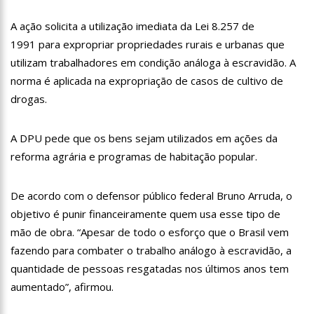
13:07
Greve de ônibus é suspensa a pedido do prefeito de
Manaus
A ação solicita a utilização imediata da Lei 8.257 de
12:55
PIB do Japão registra crescimento pela primeira vez em 3
1991 para expropriar propriedades rurais e urbanas que
trimestres
utilizam trabalhadores em condição análoga à escravidão. A
12:49
Anitta diz que ficou dez meses sem sexo e revela como se
norma é aplicada na expropriação de casos de cultivo de
sentiu
drogas.
12:37
Agenor Tupinambá fala sobre namoro com Lucas: “Não
houve traição”
12:23
Influenciadora e ex são encontrados mortos em carro no
A DPU pede que os bens sejam utilizados em ações da
interior de SP
reforma agrária e programas de habitação popular.
14:56
Vídeo: Reação de Ana Clara após não pegar buquê em
casamento viraliza: “Filho da put*! Nojento!”
De acordo com o defensor público federal Bruno Arruda, o
14:52
Procon-AM orienta população que Lei do Troco é válida e
deve ser respeitada
objetivo é punir financeiramente quem usa esse tipo de
11:59
Empresário ‘Passarão’, dono do porto Chibatão, morre em
mão de obra. “Apesar de todo o esforço que o Brasil vem
São Paulo
fazendo para combater o trabalho análogo à escravidão, a
11:52
Petrobras anuncia nova política de preços de combustíveis
quantidade de pessoas resgatadas nos últimos anos tem
aumentado”, afirmou.
11:36
Acusado de divulgar fotos de corpo de Marília Mendonça e
de outros artistas mortos vira réu