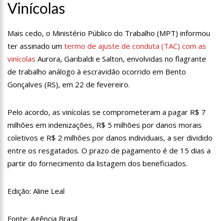
Vinícolas
11:28
Casal é surpreendido com gravidez de sêxtuplos e pai ‘passa
mal’
11:22
UEA e Sejusc lançam cursos de capacitação para
Mais cedo, o Ministério Público do Trabalho (MPT) informou
atendimento a Pessoas com Deficiência
ter assinado um
termo de ajuste de conduta (TAC) com as
11:09
Bruna Biancardi ganha mimo de R$ 820 de Neymar: ‘Se fez
vinícolas
Aurora, Garibaldi e Salton, envolvidas no flagrante
presente mesmo distante’
de trabalho análogo à escravidão ocorrido em Bento
14:30
Wilson Lima entrega Caimi Ada Rodrigues Viana revitalizado
à população idosa da zona oeste
Gonçalves (RS), em 22 de fevereiro.
14:25
Confira quais bairros de Manaus ficarão sem energia nesta
segunda-feira (15)
Pelo acordo, as vinícolas se comprometeram a pagar R$ 7
14:17
Motoristas de aplicativo entram em greve em todo o Brasil
milhões em indenizações, R$ 5 milhões por danos morais
coletivos e R$ 2 milhões por danos individuais, a ser dividido
14:10
Após matar colegas, policial grava vídeo: “Te vejo no inferno”;
assista
entre os resgatados. O prazo de pagamento é de 15 dias a
13:52
Jovem sofre queimaduras de 1º grau no rosto após celular
partir do fornecimento da listagem dos beneficiados.
explodir
13:35
Mulher morre atropelada a caminho do trabalho em Manaus
Edição: Aline Leal
13:05
Cultura Manaus: 21ª Semana Nacional de Museus conta com
vasta programação em nove espaços culturais
Fonte: Agência Brasil