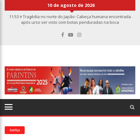
10 de agosto de 2026
11:53
Tragédia no norte do Japão: Cabeça humana encontrada
após urso ser visto com botas penduradas na boca
11:46
Linha Direta divulga caso de criança de 2 anos morta e
esquartejada em Manaus; relembre os fatos
11:39
Casal é torturado e morto em casa na comunidade Mundo
Novo
11:01
Vídeo: “Sofá voador” aparece nos céus após tempestade na
Turquia
10:32
Rússia destrói grandes depósitos de armas da OTAN na
Ucrânia
10:26
Estado Unidos estão furiosos com o retorno da Síria ao
mundo árabe e ameaçam aliados
10:11
Homem é executado a tiros dentro da própria residência em
Manaus
10:00
Linha Direta exibe vídeo com o corpo do menino Henry Borel
15:34
Faustão deixa Band após 1 ano e meio na emissora
Justiça