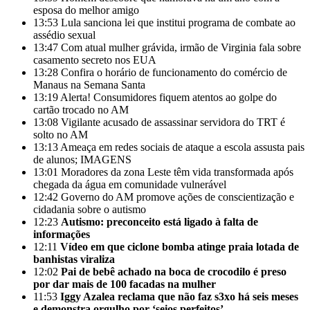
esposa do melhor amigo
13:53
Lula sanciona lei que institui programa de combate ao
assédio sexual
13:47
Com atual mulher grávida, irmão de Virginia fala sobre
casamento secreto nos EUA
13:28
Confira o horário de funcionamento do comércio de
Manaus na Semana Santa
13:19
Alerta! Consumidores fiquem atentos ao golpe do
cartão trocado no AM
13:08
Vigilante acusado de assassinar servidora do TRT é
solto no AM
13:13
Ameaça em redes sociais de ataque a escola assusta pais
de alunos; IMAGENS
13:01
Moradores da zona Leste têm vida transformada após
chegada da água em comunidade vulnerável
12:42
Governo do AM promove ações de conscientização e
cidadania sobre o autismo
12:23
Autismo: preconceito está ligado à falta de
informações
12:11
Vídeo em que ciclone bomba atinge praia lotada de
banhistas viraliza
12:02
Pai de bebê achado na boca de crocodilo é preso
por dar mais de 100 facadas na mulher
11:53
Iggy Azalea reclama que não faz s3xo há seis meses
e demonstra orgulho por ‘seios perfeitos’