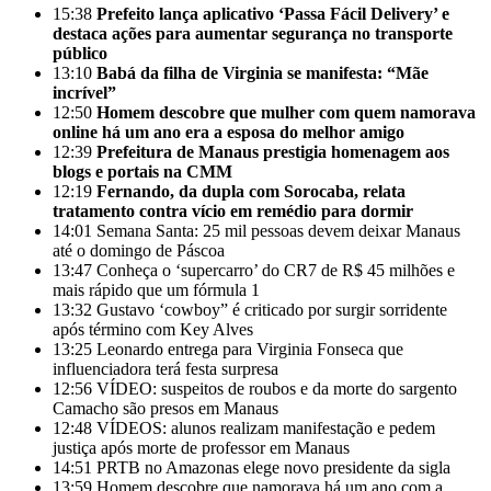
15:38
Prefeito lança aplicativo ‘Passa Fácil Delivery’ e
destaca ações para aumentar segurança no transporte
público
13:10
Babá da filha de Virginia se manifesta: “Mãe
incrível”
12:50
Homem descobre que mulher com quem namorava
online há um ano era a esposa do melhor amigo
12:39
Prefeitura de Manaus prestigia homenagem aos
blogs e portais na CMM
12:19
Fernando, da dupla com Sorocaba, relata
tratamento contra vício em remédio para dormir
14:01
Semana Santa: 25 mil pessoas devem deixar Manaus
até o domingo de Páscoa
13:47
Conheça o ‘supercarro’ do CR7 de R$ 45 milhões e
mais rápido que um fórmula 1
13:32
Gustavo ‘cowboy” é criticado por surgir sorridente
após término com Key Alves
13:25
Leonardo entrega para Virginia Fonseca que
influenciadora terá festa surpresa
12:56
VÍDEO: suspeitos de roubos e da morte do sargento
Camacho são presos em Manaus
12:48
VÍDEOS: alunos realizam manifestação e pedem
justiça após morte de professor em Manaus
14:51
PRTB no Amazonas elege novo presidente da sigla
13:59
Homem descobre que namorava há um ano com a