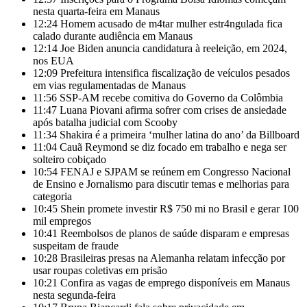
nesta quarta-feira em Manaus
12:24
Homem acusado de m4tar mulher estr4ngulada fica
calado durante audiência em Manaus
12:14
Joe Biden anuncia candidatura à reeleição, em 2024,
nos EUA
12:09
Prefeitura intensifica fiscalização de veículos pesados
em vias regulamentadas de Manaus
11:56
SSP-AM recebe comitiva do Governo da Colômbia
11:47
Luana Piovani afirma sofrer com crises de ansiedade
após batalha judicial com Scooby
11:34
Shakira é a primeira ‘mulher latina do ano’ da Billboard
11:04
Cauã Reymond se diz focado em trabalho e nega ser
solteiro cobiçado
10:54
FENAJ e SJPAM se reúnem em Congresso Nacional
de Ensino e Jornalismo para discutir temas e melhorias para
categoria
10:45
Shein promete investir R$ 750 mi no Brasil e gerar 100
mil empregos
10:41
Reembolsos de planos de saúde disparam e empresas
suspeitam de fraude
10:28
Brasileiras presas na Alemanha relatam infecção por
usar roupas coletivas em prisão
10:21
Confira as vagas de emprego disponíveis em Manaus
nesta segunda-feira