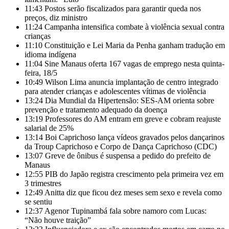
11:43
Postos serão fiscalizados para garantir queda nos
preços, diz ministro
11:24
Campanha intensifica combate à violência sexual contra
crianças
11:10
Constituição e Lei Maria da Penha ganham tradução em
idioma indígena
11:04
Sine Manaus oferta 167 vagas de emprego nesta quinta-
feira, 18/5
10:49
Wilson Lima anuncia implantação de centro integrado
para atender crianças e adolescentes vítimas de violência
13:24
Dia Mundial da Hipertensão: SES-AM orienta sobre
prevenção e tratamento adequado da doença
13:19
Professores do AM entram em greve e cobram reajuste
salarial de 25%
13:14
Boi Caprichoso lança vídeos gravados pelos dançarinos
da Troup Caprichoso e Corpo de Dança Caprichoso (CDC)
13:07
Greve de ônibus é suspensa a pedido do prefeito de
Manaus
12:55
PIB do Japão registra crescimento pela primeira vez em
3 trimestres
12:49
Anitta diz que ficou dez meses sem sexo e revela como
se sentiu
12:37
Agenor Tupinambá fala sobre namoro com Lucas:
“Não houve traição”