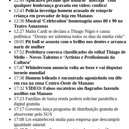
12:49
Aplicativo permite que usuário “interaja” com
qualquer lembrança gravada em vídeo; confira!
12:43
Polícia investiga homem acusado de estupr4r
criança em provador de loja em Manaus
12:30
Musical ‘Celebration’ homenageia anos 80 e 90 no
Teatro Amazonas
12:27
Maíra Cardi se declara a Thiago Nigro e causa
polêmica: “Desejo ser submissa todos os dias da minha vida”
18:05
Pit bull se assusta com o brilho nos dentes e arranca
nariz de mulher
17:52
Prefeitura convoca classificados do edital Thiago de
Mello – Novos Talentos e ‘Artistas e Profissionais da
Cultura’
17:47
Whindersson anuncia volta ao boxe e vai disputar
torneio mundial
17:38
Homem b4leado é encontrado agoniz4ndo em d0r
em rua na zona Centro-Oeste de Manaus
17:32
VÍDEO: Falsos sucateiros são flagrados fazendo
ass4ltos em Manaus
17:23
Famílias de baixa renda podem solicitar parabólica
digital gratuita
17:17
Governo lança programa de distribuição gratuita de
absorvente pelo SUS
17:08
Lei estabelecerá multa para empresa que descumprir
igualdade salarial