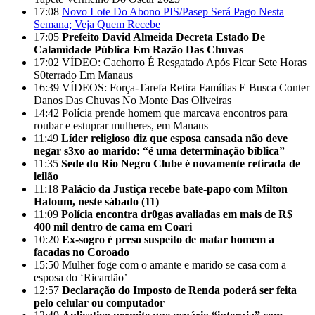
17:08
Novo Lote Do Abono PIS/Pasep Será Pago Nesta
Semana; Veja Quem Recebe
17:05
Prefeito David Almeida Decreta Estado De
Calamidade Pública Em Razão Das Chuvas
17:02
VÍDEO: Cachorro É Resgatado Após Ficar Sete Horas
S0terrado Em Manaus
16:39
VÍDEOS: Força-Tarefa Retira Famílias E Busca Conter
Danos Das Chuvas No Monte Das Oliveiras
14:42
Polícia prende homem que marcava encontros para
roubar e estuprar mulheres, em Manaus
11:49
Líder religioso diz que esposa cansada não deve
negar s3xo ao marido: “é uma determinação bíblica”
11:35
Sede do Rio Negro Clube é novamente retirada de
leilão
11:18
Palácio da Justiça recebe bate-papo com Milton
Hatoum, neste sábado (11)
11:09
Polícia encontra dr0gas avaliadas em mais de R$
400 mil dentro de cama em Coari
10:20
Ex-sogro é preso suspeito de matar homem a
facadas no Coroado
15:50
Mulher foge com o amante e marido se casa com a
esposa do ‘Ricardão’
12:57
Declaração do Imposto de Renda poderá ser feita
pelo celular ou computador