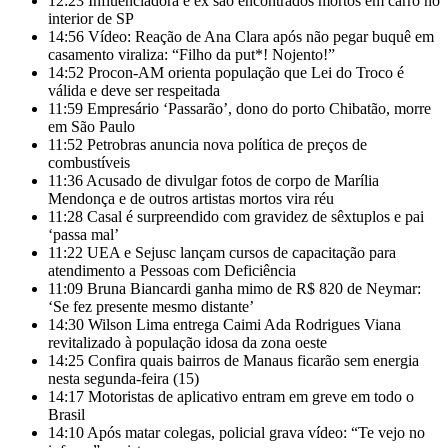
12:23
Influenciadora e ex são encontrados mortos em carro no
interior de SP
14:56
Vídeo: Reação de Ana Clara após não pegar buquê em
casamento viraliza: “Filho da put*! Nojento!”
14:52
Procon-AM orienta população que Lei do Troco é
válida e deve ser respeitada
11:59
Empresário ‘Passarão’, dono do porto Chibatão, morre
em São Paulo
11:52
Petrobras anuncia nova política de preços de
combustíveis
11:36
Acusado de divulgar fotos de corpo de Marília
Mendonça e de outros artistas mortos vira réu
11:28
Casal é surpreendido com gravidez de sêxtuplos e pai
‘passa mal’
11:22
UEA e Sejusc lançam cursos de capacitação para
atendimento a Pessoas com Deficiência
11:09
Bruna Biancardi ganha mimo de R$ 820 de Neymar:
‘Se fez presente mesmo distante’
14:30
Wilson Lima entrega Caimi Ada Rodrigues Viana
revitalizado à população idosa da zona oeste
14:25
Confira quais bairros de Manaus ficarão sem energia
nesta segunda-feira (15)
14:17
Motoristas de aplicativo entram em greve em todo o
Brasil
14:10
Após matar colegas, policial grava vídeo: “Te vejo no