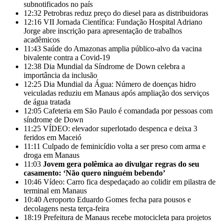
subnotificados no país
12:32
Petrobras reduz preço do diesel para as distribuidoras
12:16
VII Jornada Científica: Fundação Hospital Adriano
Jorge abre inscrição para apresentação de trabalhos
acadêmicos
11:43
Saúde do Amazonas amplia público-alvo da vacina
bivalente contra a Covid-19
12:38
Dia Mundial da Síndrome de Down celebra a
importância da inclusão
12:25
Dia Mundial da Água: Número de doenças hidro
veiculadas reduziu em Manaus após ampliação dos serviços
de água tratada
12:05
Cafeteria em São Paulo é comandada por pessoas com
síndrome de Down
11:25
VÍDEO: elevador superlotado despenca e deixa 3
feridos em Maceió
11:11
Culpado de feminicídio volta a ser preso com arma e
droga em Manaus
11:03
Jovem gera polêmica ao divulgar regras do seu
casamento: ‘Não quero ninguém bebendo’
10:46
Vídeo: Carro fica despedaçado ao colidir em pilastra de
terminal em Manaus
10:40
Aeroporto Eduardo Gomes fecha para pousos e
decolagens nesta terça-feira
18:19
Prefeitura de Manaus recebe motocicleta para projetos