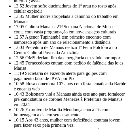
inferno”; assista
13:52
Jovem sofre queimaduras de 1º grau no rosto após
celular explodir
13:35
Mulher morre atropelada a caminho do trabalho em
Manaus
13:05
Cultura Manaus: 21ª Semana Nacional de Museus
conta com vasta programação em nove espaços culturais
12:57
Agenor Tupinambá tem primeiro encontro com
namorado após um ano de relacionamento a distância
13:03
Prefeitura de Manaus realiza 1ª Feira Folclórica no
Centro Cultural Povos da Amazônia
12:56
OMS declara fim da emergência em saúde por mpox
12:45
Fornecedores entram com pedido de falência das lojas
Marisa
11:19
Secretaria de Fazenda alerta para golpes com
pagamento falso de IPVA por Pix
10:58
Idosa comemora 107 anos com festa temática da Barbie
e encanta web
10:43
Bolsonaro virá a Manaus ainda este ano para fortalecer
pré-candidatura de coronel Menezes à Prefeitura de Manaus
em 2024
10:26
Ex-noivo de Marília Mendonça choca fãs com
homenagem a ela em seu casamento
10:15
Aos 43 anos, mulher com deficiência contrata jovem
para fazer sexo pela primeira vez