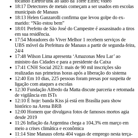
tocando EletroFunk ao lado da Torre Eiffel; vídeo
18:17
Detectores de metais começam a ser usados em escolas
municipais de Manaus
18:13
Helen Ganzarolli confirma que levou golpe do ex-
marido: “Não estou bem”
18:01
Prefeito de São José do Campestre é assassinado a tiros
em sua residência.
17:54
Moradores do Viver Melhor 1 recebem serviços de
UBS móvel da Prefeitura de Manaus a partir de segunda-feira,
24/4
17:48
Wilson Lima apresenta ‘Amazonas Meu Lar’ ao
ministro das Cidades e para a presidente da Caixa
17:41
CNH Social 2023: mais de 90 mil inscrições são
realizadas nas primeiras horas após a liberação do sistema
12:40
Em 10 dias, 225 pessoas foram presas por suspeita de
ligação com ataques a escolas
12:30
Fundação Alfredo da Matta discute parceria e retomada
de vigilância em ISTs
12:10
É hoje: banda Kiss já está em Brasília para show
histórico na Arena BRB
12:00
Homem que divulgava fotos de famosos mortos agia
desde 2019
11:26
Inflação da Argentina chega a 104,3% em março em
meio a crises climática e econômica
11:14
Sine Manaus oferta 404 vagas de emprego nesta terça-