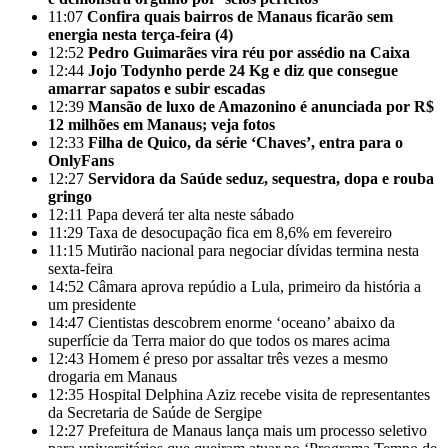
11:07
Confira quais bairros de Manaus ficarão sem
energia nesta terça-feira (4)
12:52
Pedro Guimarães vira réu por assédio na Caixa
12:44
Jojo Todynho perde 24 Kg e diz que consegue
amarrar sapatos e subir escadas
12:39
Mansão de luxo de Amazonino é anunciada por R$
12 milhões em Manaus; veja fotos
12:33
Filha de Quico, da série ‘Chaves’, entra para o
OnlyFans
12:27
Servidora da Saúde seduz, sequestra, dopa e rouba
gringo
12:11
Papa deverá ter alta neste sábado
11:29
Taxa de desocupação fica em 8,6% em fevereiro
11:15
Mutirão nacional para negociar dívidas termina nesta
sexta-feira
14:52
Câmara aprova repúdio a Lula, primeiro da história a
um presidente
14:47
Cientistas descobrem enorme ‘oceano’ abaixo da
superfície da Terra maior do que todos os mares acima
12:43
Homem é preso por assaltar três vezes a mesmo
drogaria em Manaus
12:35
Hospital Delphina Aziz recebe visita de representantes
da Secretaria de Saúde de Sergipe
12:27
Prefeitura de Manaus lança mais um processo seletivo