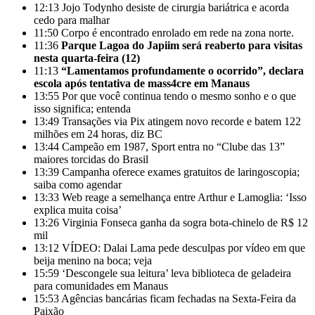
12:13
Jojo Todynho desiste de cirurgia bariátrica e acorda
cedo para malhar
11:50
Corpo é encontrado enrolado em rede na zona norte.
11:36
Parque Lagoa do Japiim será reaberto para visitas
nesta quarta-feira (12)
11:13
“Lamentamos profundamente o ocorrido”, declara
escola após tentativa de mass4cre em Manaus
13:55
Por que você continua tendo o mesmo sonho e o que
isso significa; entenda
13:49
Transações via Pix atingem novo recorde e batem 122
milhões em 24 horas, diz BC
13:44
Campeão em 1987, Sport entra no “Clube das 13”
maiores torcidas do Brasil
13:39
Campanha oferece exames gratuitos de laringoscopia;
saiba como agendar
13:33
Web reage a semelhança entre Arthur e Lamoglia: ‘Isso
explica muita coisa’
13:26
Virginia Fonseca ganha da sogra bota-chinelo de R$ 12
mil
13:12
VÍDEO: Dalai Lama pede desculpas por vídeo em que
beija menino na boca; veja
15:59
‘Descongele sua leitura’ leva biblioteca de geladeira
para comunidades em Manaus
15:53
Agências bancárias ficam fechadas na Sexta-Feira da
Paixão