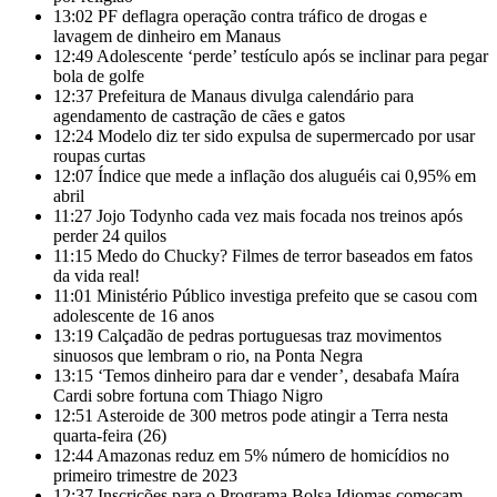
13:02
PF deflagra operação contra tráfico de drogas e
lavagem de dinheiro em Manaus
12:49
Adolescente ‘perde’ testículo após se inclinar para pegar
bola de golfe
12:37
Prefeitura de Manaus divulga calendário para
agendamento de castração de cães e gatos
12:24
Modelo diz ter sido expulsa de supermercado por usar
roupas curtas
12:07
Índice que mede a inflação dos aluguéis cai 0,95% em
abril
11:27
Jojo Todynho cada vez mais focada nos treinos após
perder 24 quilos
11:15
Medo do Chucky? Filmes de terror baseados em fatos
da vida real!
11:01
Ministério Público investiga prefeito que se casou com
adolescente de 16 anos
13:19
Calçadão de pedras portuguesas traz movimentos
sinuosos que lembram o rio, na Ponta Negra
13:15
‘Temos dinheiro para dar e vender’, desabafa Maíra
Cardi sobre fortuna com Thiago Nigro
12:51
Asteroide de 300 metros pode atingir a Terra nesta
quarta-feira (26)
12:44
Amazonas reduz em 5% número de homicídios no
primeiro trimestre de 2023
12:37
Inscrições para o Programa Bolsa Idiomas começam