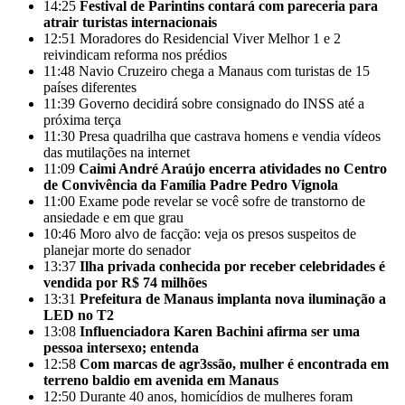
14:25
Festival de Parintins contará com pareceria para
atrair turistas internacionais
12:51
Moradores do Residencial Viver Melhor 1 e 2
reivindicam reforma nos prédios
11:48
Navio Cruzeiro chega a Manaus com turistas de 15
países diferentes
11:39
Governo decidirá sobre consignado do INSS até a
próxima terça
11:30
Presa quadrilha que castrava homens e vendia vídeos
das mutilações na internet
11:09
Caimi André Araújo encerra atividades no Centro
de Convivência da Família Padre Pedro Vignola
11:00
Exame pode revelar se você sofre de transtorno de
ansiedade e em que grau
10:46
Moro alvo de facção: veja os presos suspeitos de
planejar morte do senador
13:37
Ilha privada conhecida por receber celebridades é
vendida por R$ 74 milhões
13:31
Prefeitura de Manaus implanta nova iluminação a
LED no T2
13:08
Influenciadora Karen Bachini afirma ser uma
pessoa intersexo; entenda
12:58
Com marcas de agr3ssão, mulher é encontrada em
terreno baldio em avenida em Manaus
12:50
Durante 40 anos, homicídios de mulheres foram