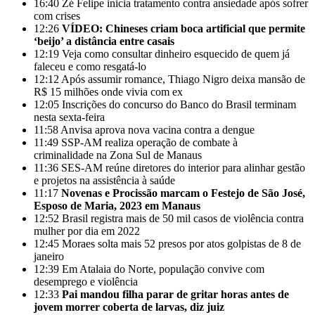
16:40
Zé Felipe inicia tratamento contra ansiedade após sofrer
com crises
12:26
VÍDEO: Chineses criam boca artificial que permite
‘beijo’ a distância entre casais
12:19
Veja como consultar dinheiro esquecido de quem já
faleceu e como resgatá-lo
12:12
Após assumir romance, Thiago Nigro deixa mansão de
R$ 15 milhões onde vivia com ex
12:05
Inscrições do concurso do Banco do Brasil terminam
nesta sexta-feira
11:58
Anvisa aprova nova vacina contra a dengue
11:49
SSP-AM realiza operação de combate à
criminalidade na Zona Sul de Manaus
11:36
SES-AM reúne diretores do interior para alinhar gestão
e projetos na assistência à saúde
11:17
Novenas e Procissão marcam o Festejo de São José,
Esposo de Maria, 2023 em Manaus
12:52
Brasil registra mais de 50 mil casos de violência contra
mulher por dia em 2022
12:45
Moraes solta mais 52 presos por atos golpistas de 8 de
janeiro
12:39
Em Atalaia do Norte, população convive com
desemprego e violência
12:33
Pai mandou filha parar de gritar horas antes de
jovem morrer coberta de larvas, diz juiz