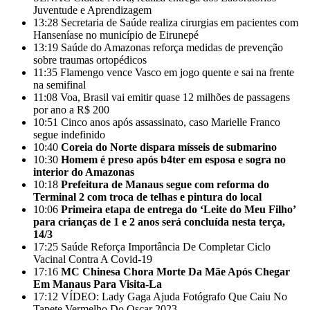
Juventude e Aprendizagem
13:28
Secretaria de Saúde realiza cirurgias em pacientes com
Hanseníase no município de Eirunepé
13:19
Saúde do Amazonas reforça medidas de prevenção
sobre traumas ortopédicos
11:35
Flamengo vence Vasco em jogo quente e sai na frente
na semifinal
11:08
Voa, Brasil vai emitir quase 12 milhões de passagens
por ano a R$ 200
10:51
Cinco anos após assassinato, caso Marielle Franco
segue indefinido
10:40
Coreia do Norte dispara mísseis de submarino
10:30
Homem é preso após b4ter em esposa e sogra no
interior do Amazonas
10:18
Prefeitura de Manaus segue com reforma do
Terminal 2 com troca de telhas e pintura do local
10:06
Primeira etapa de entrega do ‘Leite do Meu Filho’
para crianças de 1 e 2 anos será concluída nesta terça,
14/3
17:25
Saúde Reforça Importância De Completar Ciclo
Vacinal Contra A Covid-19
17:16
MC Chinesa Chora Morte Da Mãe Após Chegar
Em Manaus Para Visita-La
17:12
VÍDEO: Lady Gaga Ajuda Fotógrafo Que Caiu No
Tapete Vermelho Do Oscar 2023