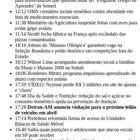
para universitários que queiram atuar no ‘Programa Tempo de
Aprender’ da Semed
12:12
OMS considera incluir remédios contra obesidade em
lista de medicamentos essenciais
11:38
Ministério da Agricultura suspende feiras com aves para
evitar gripe aviária
11:14
Nestlé fecha fábrica na França após escândalo das
pizzas contaminadas
18:16
Atletas do ‘Manaus Olímpica’ garantem vaga na
Seleção Brasileira e pódio histórico em competições fora do
Estado
18:12
Wilson Lima acompanha atendimento social a famílias
da Sharp e Manaus 2000 na Suhab
18:06
Bombeiro Mirim: programa impulsiona aprendizado de
aluno com espectro autista
17:59
VÍDEO: Neymar perde R$ 5 milhões em site de aposta
e ‘chora’
17:48
Dia da Saúde e Nutrição: redução do sal e açúcar no
consumo doméstico ajuda na prevenção de doenças
17:28
Detran-AM anuncia visitação para o próximo leilão
de veículos em abril
17:14
Prefeitura reformula forma de acesso às Unidades
Básicas de Saúde Móvel
16:40
Saiba quais punições o adolescente que atacou escola
em SP pode receber