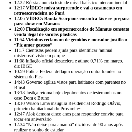
12:22
Rússia anuncia teste de míssil balístico intercontinental
12:17
VÍDEO: noiva surpreende e vai a casamento em
retroescavadeira no Pará
12:06
VÍDEO: Banda Scorpions encontra fãs e se prepara
para show em Manaus
12:00
Fiscalização em supermercados de Manaus constata
venda ilegal de sacolas plásticas
11:54
Vizinhos reclamam de gemidos e morador justifica:
“Fiz amor gostoso”
11:17
Cientistas pedem ajuda para identificar ‘animal
misterioso’ visto em parque
11:08
Inflação oficial desacelera e atinge 0,71% em março,
diz IBGE
10:59
Polícia Federal deflagra operação contra fraudes no
sistema do Fies
14:43
Governo agiliza vistos para haitianos com parentes no
Brasil
13:18
Justiça retoma hoje depoimentos de testemunhas no
caso Dom e Bruno
13:10
Wilson Lima inaugura Residencial Rodrigo Otávio,
primeiro habitacional do Prosamin+
12:47
Alok demora cinco anos para responder convite para
tocar em aniversário
12:34
“Não deixe para amanhã” diz idosa de 90 anos após
realizar o sonho de estudar