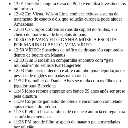
13:01
Prefeito inaugura Casa de Praia e enfatiza investimentos
no turismo
12:42
Em Viena, Wilson Lima conhece exitoso sistema de
tratamento de esgoto e diz que solução europeia pode ajudar
Amazonas
12:34
Os Corpos cobrem as ruas da capital do Sudão, e o
cheiro de morte invade hospitais do país
10:36
CAPIVARA FILÓ GANHA MÚSICA ESCRITA
POR MARINHO BELLO; VEJA VÍDEO
12:50
VÍDEO: Suspeitos de tráfico de drogas são capturados
dentro de bueiro em Manaus
12:33
Kim Kardashian compartilha encontro com “gata
milionária” do estilista Karl Lagerfeld
12:03
Putin assina decreto e abre caminho para deportação de
pessoas de regiões ocupadas na Ucrânia
11:52
Ex-mulher de Daniel Alves se muda com os filhos do
jogador para Barcelona
11:45
Idoso retoma emprego em banco 59 anos após ser preso
pela ditadura
11:39
Corpo de ganhador de loteria é encontrado concretado
após retirada do prêmio
11:33
Prefeito fiscaliza obras de creche e anuncia entrega para
as próximas semanas
11:26
PM prende filho suspeito de matar o pai a marteladas
por religião