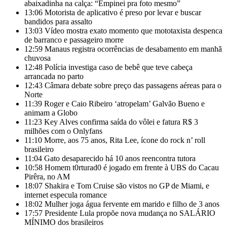
abaixadinha na calça: “Empinei pra foto mesmo”
13:06
Motorista de aplicativo é preso por levar e buscar
bandidos para assalto
13:03
Vídeo mostra exato momento que mototaxista despenca
de barranco e passageiro morre
12:59
Manaus registra ocorrências de desabamento em manhã
chuvosa
12:48
Polícia investiga caso de bebê que teve cabeça
arrancada no parto
12:43
Câmara debate sobre preço das passagens aéreas para o
Norte
11:39
Roger e Caio Ribeiro ‘atropelam’ Galvão Bueno e
animam a Globo
11:23
Key Alves confirma saída do vôlei e fatura R$ 3
milhões com o Onlyfans
11:10
Morre, aos 75 anos, Rita Lee, ícone do rock n’ roll
brasileiro
11:04
Gato desaparecido há 10 anos reencontra tutora
10:58
Homem t0rturad0 é jogado em frente à UBS do Cacau
Pirêra, no AM
18:07
Shakira e Tom Cruise são vistos no GP de Miami, e
internet especula romance
18:02
Mulher joga água fervente em marido e filho de 3 anos
17:57
Presidente Lula propõe nova mudança no SALÁRIO
MÍNIMO dos brasileiros