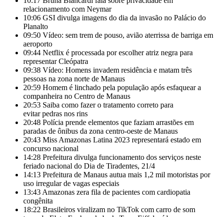
10:17
Bruna Biancardi fala sobre privacidade em
relacionamento com Neymar
10:06
GSI divulga imagens do dia da invasão no Palácio do
Planalto
09:50
Vídeo: sem trem de pouso, avião aterrissa de barriga em
aeroporto
09:44
Netflix é processada por escolher atriz negra para
representar Cleópatra
09:38
Vídeo: Homens invadem residência e matam três
pessoas na zona norte de Manaus
20:59
Homem é linchado pela população após esfaquear a
companheira no Centro de Manaus
20:53
Saiba como fazer o tratamento correto para
evitar pedras nos rins
20:48
Polícia prende elementos que faziam arrastões em
paradas de ônibus da zona centro-oeste de Manaus
20:43
Miss Amazonas Latina 2023 representará estado em
concurso nacional
14:28
Prefeitura divulga funcionamento dos serviços neste
feriado nacional do Dia de Tiradentes, 21/4
14:13
Prefeitura de Manaus autua mais 1,2 mil motoristas por
uso irregular de vagas especiais
13:43
Amazonas zera fila de pacientes com cardiopatia
congênita
18:22
Brasileiros viralizam no TikTok com carro de som