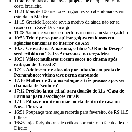
11:48
Petrobras avalia novos projetos de energia eólica na
costa brasileira
11:21
Mais de 100 menores migrantes são abandonados em
estrada no México
11:15
Graciele Lacerda revela motivo de ainda não ter se
casado com Zezé Di Camargo
11:08
Saque de valores esquecidos recomeça nesta terça-feira
10:53
Trio é preso por aplicar golpes em idosos em
agências bancárias no interior do AM
10:37
Gravado na Amazônia, o filme ‘O Rio do Desejo’
será exibido no Teatro Amazonas, na terça-feira
10:31
Vídeo: mulheres trocam socos no cinema após
exibição de ‘Creed 3’
17:23
Adolescente é atacado por tubarão em praia de
Pernambuco; vítima teve perna amputada
17:16
Mulher de 37 anos esfaqueia três pessoas após ser
chamada de ‘senhora’
17:12
Prefeito lança edital para doação de kits ‘Casa de
Farinha’ para associações rurais
17:05
Filhas encontram mãe morta dentro de casa no
Nova Floresta
16:51
Poupança tem saque recorde para fevereiro, de R$ 11,5
bilhões
16:46
Jojo Todynho rebate críticas por entrar na faculdade de
Direito