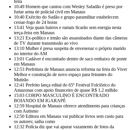
feira
10:49
Homem que cantou com Wesley Safadão é preso por
furtar arma de policial civil em Manaus
10:40
Exército do Sudão e grupo paramilitar estabelecem
cessar-fogo de 24 horas
13:41
Veja quais bairros e ramais ficarão sem energia nesta
terça-feira em Manaus
13:21
Ex-político e irmão são assassinados diante das câmeras
de TV durante transmissão ao vivo
13:10
Mulher é presa suspeita de envenenar o próprio marido
no interior do AM
13:01
Cadáver é encontrado dentro de saco embaixo de ponte
em Manaus
12:53
Prefeitura de Manaus anuncia reforma na feira do Viver
Melhor e construção de novo espaço para feirantes do
Mutirão
12:41
Prefeito lança edital do 65º Festival Folclórico do
Amazonas com apoio financeiro de quase R$ 1,2 milhão
15:03
CORPO MASCULINO É ENCONTRADO
BOIANDO EM IGARAPÉ
12:59
Hospital de Manaus oferece atendimento para crianças
com Autismo
12:50
Editora em Manaus vai publicar livros sem custo para
os autores; saiba como
12:32
Polícia diz que vai apurar vazamento de fotos da