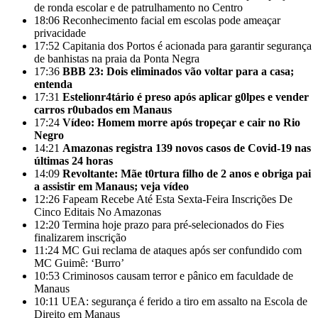
de ronda escolar e de patrulhamento no Centro
18:06
Reconhecimento facial em escolas pode ameaçar
privacidade
17:52
Capitania dos Portos é acionada para garantir segurança
de banhistas na praia da Ponta Negra
17:36
BBB 23: Dois eliminados vão voltar para a casa;
entenda
17:31
Estelionr4tário é preso após aplicar g0lpes e vender
carros r0ubados em Manaus
17:24
Vídeo: Homem morre após tropeçar e cair no Rio
Negro
14:21
Amazonas registra 139 novos casos de Covid-19 nas
últimas 24 horas
14:09
Revoltante: Mãe t0rtura filho de 2 anos e obriga pai
a assistir em Manaus; veja vídeo
12:26
Fapeam Recebe Até Esta Sexta-Feira Inscrições De
Cinco Editais No Amazonas
12:20
Termina hoje prazo para pré-selecionados do Fies
finalizarem inscrição
11:24
MC Gui reclama de ataques após ser confundido com
MC Guimê: ‘Burro’
10:53
Criminosos causam terror e pânico em faculdade de
Manaus
10:11
UEA: segurança é ferido a tiro em assalto na Escola de
Direito em Manaus