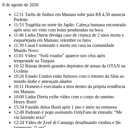
8 de agosto de 2026
12:11
Tarifa de ônibus em Manaus sobe para R$ 4,50 anuncia
Prefeito
11:53
Tragédia no norte do Japão: Cabeça humana encontrada
após urso ser visto com botas penduradas na boca
11:46
Linha Direta divulga caso de criança de 2 anos morta e
esquartejada em Manaus; relembre os fatos
11:39
Casal é torturado e morto em casa na comunidade
Mundo Novo
11:01
Vídeo: “Sofá voador” aparece nos céus após
tempestade na Turquia
10:32
Rússia destrói grandes depósitos de armas da OTAN na
Ucrânia
10:26
Estado Unidos estão furiosos com o retorno da Síria ao
mundo árabe e ameaçam aliados
10:11
Homem é executado a tiros dentro da própria residência
em Manaus
10:00
Linha Direta exibe vídeo com o corpo do menino
Henry Borel
15:34
Faustão deixa Band após 1 ano e meio na emissora
12:49
Padrasto é pego assinando OnlyFans de enteada: “Me
via fazendo sexo”
12:24
Vídeo de Zezé di Camargo desafinando viraliza e fãs
lamentam: “Luto”