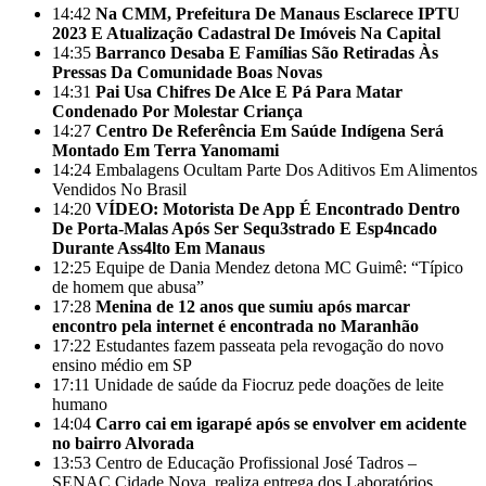
14:42
Na CMM, Prefeitura De Manaus Esclarece IPTU
2023 E Atualização Cadastral De Imóveis Na Capital
14:35
Barranco Desaba E Famílias São Retiradas Às
Pressas Da Comunidade Boas Novas
14:31
Pai Usa Chifres De Alce E Pá Para Matar
Condenado Por Molestar Criança
14:27
Centro De Referência Em Saúde Indígena Será
Montado Em Terra Yanomami
14:24
Embalagens Ocultam Parte Dos Aditivos Em Alimentos
Vendidos No Brasil
14:20
VÍDEO: Motorista De App É Encontrado Dentro
De Porta-Malas Após Ser Sequ3strado E Esp4ncado
Durante Ass4lto Em Manaus
12:25
Equipe de Dania Mendez detona MC Guimê: “Típico
de homem que abusa”
17:28
Menina de 12 anos que sumiu após marcar
encontro pela internet é encontrada no Maranhão
17:22
Estudantes fazem passeata pela revogação do novo
ensino médio em SP
17:11
Unidade de saúde da Fiocruz pede doações de leite
humano
14:04
Carro cai em igarapé após se envolver em acidente
no bairro Alvorada
13:53
Centro de Educação Profissional José Tadros –
SENAC Cidade Nova, realiza entrega dos Laboratórios