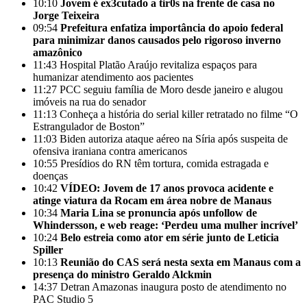
10:10
Jovem é ex3cutado a tir0s na frente de casa no
Jorge Teixeira
09:54
Prefeitura enfatiza importância do apoio federal
para minimizar danos causados pelo rigoroso inverno
amazônico
11:43
Hospital Platão Araújo revitaliza espaços para
humanizar atendimento aos pacientes
11:27
PCC seguiu família de Moro desde janeiro e alugou
imóveis na rua do senador
11:13
Conheça a história do serial killer retratado no filme “O
Estrangulador de Boston”
11:03
Biden autoriza ataque aéreo na Síria após suspeita de
ofensiva iraniana contra americanos
10:55
Presídios do RN têm tortura, comida estragada e
doenças
10:42
VÍDEO: Jovem de 17 anos provoca acidente e
atinge viatura da Rocam em área nobre de Manaus
10:34
Maria Lina se pronuncia após unfollow de
Whindersson, e web reage: ‘Perdeu uma mulher incrível’
10:24
Belo estreia como ator em série junto de Leticia
Spiller
10:13
Reunião do CAS será nesta sexta em Manaus com a
presença do ministro Geraldo Alckmin
14:37
Detran Amazonas inaugura posto de atendimento no
PAC Studio 5