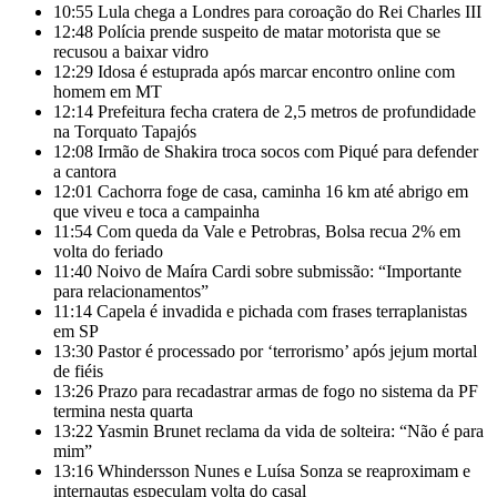
10:55
Lula chega a Londres para coroação do Rei Charles III
12:48
Polícia prende suspeito de matar motorista que se
recusou a baixar vidro
12:29
Idosa é estuprada após marcar encontro online com
homem em MT
12:14
Prefeitura fecha cratera de 2,5 metros de profundidade
na Torquato Tapajós
12:08
Irmão de Shakira troca socos com Piqué para defender
a cantora
12:01
Cachorra foge de casa, caminha 16 km até abrigo em
que viveu e toca a campainha
11:54
Com queda da Vale e Petrobras, Bolsa recua 2% em
volta do feriado
11:40
Noivo de Maíra Cardi sobre submissão: “Importante
para relacionamentos”
11:14
Capela é invadida e pichada com frases terraplanistas
em SP
13:30
Pastor é processado por ‘terrorismo’ após jejum mortal
de fiéis
13:26
Prazo para recadastrar armas de fogo no sistema da PF
termina nesta quarta
13:22
Yasmin Brunet reclama da vida de solteira: “Não é para
mim”
13:16
Whindersson Nunes e Luísa Sonza se reaproximam e
internautas especulam volta do casal