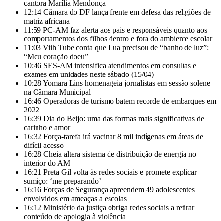
cantora Marília Mendonça
12:14
Câmara do DF lança frente em defesa das religiões de
matriz africana
11:59
PC-AM faz alerta aos pais e responsáveis quanto aos
comportamentos dos filhos dentro e fora do ambiente escolar
11:03
Viih Tube conta que Lua precisou de “banho de luz”:
“Meu coração doeu”
10:46
SES-AM intensifica atendimentos em consultas e
exames em unidades neste sábado (15/04)
10:28
Yomara Lins homenageia jornalistas em sessão solene
na Câmara Municipal
16:46
Operadoras de turismo batem recorde de embarques em
2022
16:39
Dia do Beijo: uma das formas mais significativas de
carinho e amor
16:32
Força-tarefa irá vacinar 8 mil indígenas em áreas de
difícil acesso
16:28
Cheia altera sistema de distribuição de energia no
interior do AM
16:21
Preta Gil volta às redes sociais e promete explicar
sumiço: ‘me preparando’
16:16
Forças de Segurança apreendem 49 adolescentes
envolvidos em ameaças a escolas
16:12
Ministério da justiça obriga redes sociais a retirar
conteúdo de apologia à violência