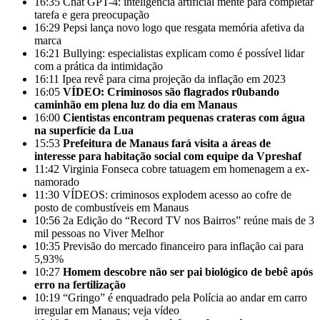
16:35
Chat GPT-4: inteligência artificial mente para completar
tarefa e gera preocupação
16:29
Pepsi lança novo logo que resgata memória afetiva da
marca
16:21
Bullying: especialistas explicam como é possível lidar
com a prática da intimidação
16:11
Ipea revê para cima projeção da inflação em 2023
16:05
VÍDEO: Criminosos são flagrados r0ubando
caminhão em plena luz do dia em Manaus
16:00
Cientistas encontram pequenas crateras com água
na superfície da Lua
15:53
Prefeitura de Manaus fará visita a áreas de
interesse para habitação social com equipe da Vpreshaf
11:42
Virginia Fonseca cobre tatuagem em homenagem a ex-
namorado
11:30
VÍDEOS: criminosos explodem acesso ao cofre de
posto de combustíveis em Manaus
10:56
2a Edição do “Record TV nos Bairros” reúne mais de 3
mil pessoas no Viver Melhor
10:35
Previsão do mercado financeiro para inflação cai para
5,93%
10:27
Homem descobre não ser pai biológico de bebê após
erro na fertilização
10:19
“Gringo” é enquadrado pela Polícia ao andar em carro
irregular em Manaus; veja vídeo