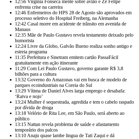
12:56
Virginia Fonseca mente sobre avião e Zé Felipe
enfrenta crise na carreira
12:46
Enfermeiros do HPS 28 de Agosto são aprovados em
processo seletivo do Hospital Freiberg, na Alemanha
12:42
Casal morre em acidente de trânsito em avenida de
Manaus
12:35
Mãe de Paulo Gustavo revela testamento deixado pelo
humorista
12:24
Livre da Globo, Galvão Bueno realiza sonho antigo e
estreia programa
11:35
Prefeitura e Sinetram emitem cartão PassaFácil
gratuitamente em ação itinerante
11:29
Com Lei Paulo Gustavo, governo garante R$ 3,8
bilhões para a cultura
13:32
Governo do Amazonas vai em busca de modelo de
parques ecoindustriais na Coreia do Sul
13:29
Vítima de Daniel Alves larga emprego e desabafa:
‘Raiva e nojo’
13:24
Mulher é sequestrada, agredida e tem o cabelo raspado
por dívida de droga
13:18
Velório de Rita Lee, em São Paulo, será aberto ao
público
13:15
Nattan revela problema de saúde e afastamento
temporário dos palcos
13:10
Anaju quase lambe lingua de Tati Zaqui e dá