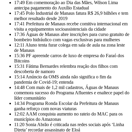
17:49
Em comemoração ao Dia das Mães, Wilson Lima
antecipa pagamento do Auxílio Estadual
17:45
Polo Industrial de Manaus fatura R$ 26,9 bilhões e tem
melhor resultado desde 2019
17:41
Prefeitura de Manaus recebe comitiva internacional em
visita a equipamentos socioassistenciais da cidade
17:36
Águas de Manaus abre inscrições para curso gratuito de
bombeiro hidráulico com vagas exclusivas para mulheres
12:11
Aluno tenta furar colega em sala de aula na zona leste
de Manaus
15:36
PF apreende carros de luxo de empresa do Faraó dos
Bitcoins
15:31
Fátima Bernardes relembra reação dos filhos com
descoberta de namoro
15:14
Anúncio da OMS ainda não significa o fim da
pandemia de Covid-19; entenda
14:48
Com mais de 1,2 mil cadastros, Águas de Manaus
comemora sucesso do Programa Afluentes e enaltece papel do
líder comunitário
14:34
Programa Ronda Escolar da Prefeitura de Manaus
ganha reforço com novas viaturas
12:02
AAM conquista aumento no rateio do MAC para os
municípios do Amazonas
11:20
Sonia Abrão é criticada nas redes sociais após ‘Linha
Direta’ recordar assassinato de Eloá