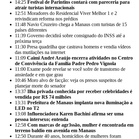
14:25
Festival de Parintins contará com pareceria para
atrair turistas internacionais
12:51
Moradores do Residencial Viver Melhor 1 e 2
reivindicam reforma nos prédios
11:48
Navio Cruzeiro chega a Manaus com turistas de 15
países diferentes
11:39
Governo decidirá sobre consignado do INSS até a
próxima terça
11:30
Presa quadrilha que castrava homens e vendia vídeos
das mutilações na internet
11:09
Caimi André Araújo encerra atividades no Centro
de Convivência da Família Padre Pedro Vignola
11:00
Exame pode revelar se você sofre de transtorno de
ansiedade e em que grau
10:46
Moro alvo de facção: veja os presos suspeitos de
planejar morte do senador
13:37
Ilha privada conhecida por receber celebridades é
vendida por R$ 74 milhões
13:31
Prefeitura de Manaus implanta nova iluminação a
LED no T2
13:08
Influenciadora Karen Bachini afirma ser uma
pessoa intersexo; entenda
12:58
Com marcas de agr3ssão, mulher é encontrada em
terreno baldio em avenida em Manaus
12:50
Durante 40 anos, homicídios de mulheres foram