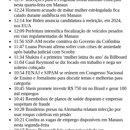
nesta quarta-feira em Manaus
12:24
Homem acusado de m4tar mulher estr4ngulada fica
calado durante audiência em Manaus
12:14
Joe Biden anuncia candidatura à reeleição, em 2024,
nos EUA
12:09
Prefeitura intensifica fiscalização de veículos pesados
em vias regulamentadas de Manaus
11:56
SSP-AM recebe comitiva do Governo da Colômbia
11:47
Luana Piovani afirma sofrer com crises de ansiedade
após batalha judicial com Scooby
11:34
Shakira é a primeira ‘mulher latina do ano’ da Billboard
11:04
Cauã Reymond se diz focado em trabalho e nega ser
solteiro cobiçado
10:54
FENAJ e SJPAM se reúnem em Congresso Nacional
de Ensino e Jornalismo para discutir temas e melhorias para
categoria
10:45
Shein promete investir R$ 750 mi no Brasil e gerar 100
mil empregos
10:41
Reembolsos de planos de saúde disparam e empresas
suspeitam de fraude
10:28
Brasileiras presas na Alemanha relatam infecção por
usar roupas coletivas em prisão
10:21
Confira as vagas de emprego disponíveis em Manaus
nesta segunda-feira