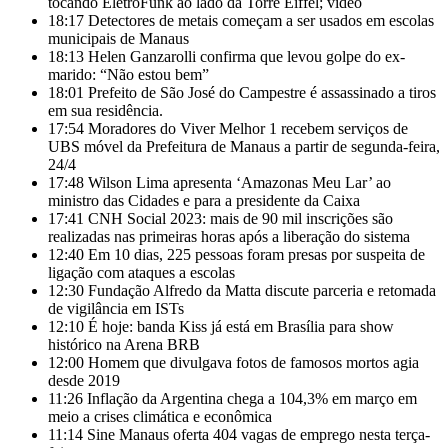
tocando EletroFunk ao lado da Torre Eiffel; vídeo
18:17
Detectores de metais começam a ser usados em escolas
municipais de Manaus
18:13
Helen Ganzarolli confirma que levou golpe do ex-
marido: “Não estou bem”
18:01
Prefeito de São José do Campestre é assassinado a tiros
em sua residência.
17:54
Moradores do Viver Melhor 1 recebem serviços de
UBS móvel da Prefeitura de Manaus a partir de segunda-feira,
24/4
17:48
Wilson Lima apresenta ‘Amazonas Meu Lar’ ao
ministro das Cidades e para a presidente da Caixa
17:41
CNH Social 2023: mais de 90 mil inscrições são
realizadas nas primeiras horas após a liberação do sistema
12:40
Em 10 dias, 225 pessoas foram presas por suspeita de
ligação com ataques a escolas
12:30
Fundação Alfredo da Matta discute parceria e retomada
de vigilância em ISTs
12:10
É hoje: banda Kiss já está em Brasília para show
histórico na Arena BRB
12:00
Homem que divulgava fotos de famosos mortos agia
desde 2019
11:26
Inflação da Argentina chega a 104,3% em março em
meio a crises climática e econômica
11:14
Sine Manaus oferta 404 vagas de emprego nesta terça-