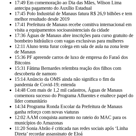
17:49
Em comemoração ao Dia das Mães, Wilson Lima
antecipa pagamento do Auxílio Estadual
17:45
Polo Industrial de Manaus fatura R$ 26,9 bilhões e tem
melhor resultado desde 2019
17:41
Prefeitura de Manaus recebe comitiva internacional em
visita a equipamentos socioassistenciais da cidade
17:36
Águas de Manaus abre inscrições para curso gratuito de
bombeiro hidráulico com vagas exclusivas para mulheres
12:11
Aluno tenta furar colega em sala de aula na zona leste
de Manaus
15:36
PF apreende carros de luxo de empresa do Faraó dos
Bitcoins
15:31
Fátima Bernardes relembra reação dos filhos com
descoberta de namoro
15:14
Anúncio da OMS ainda não significa o fim da
pandemia de Covid-19; entenda
14:48
Com mais de 1,2 mil cadastros, Águas de Manaus
comemora sucesso do Programa Afluentes e enaltece papel do
líder comunitário
14:34
Programa Ronda Escolar da Prefeitura de Manaus
ganha reforço com novas viaturas
12:02
AAM conquista aumento no rateio do MAC para os
municípios do Amazonas
11:20
Sonia Abrão é criticada nas redes sociais após ‘Linha
Direta’ recordar assassinato de Eloá