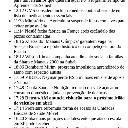
para universitários que queiram atuar no ‘Programa Tempo de
Aprender’ da Semed
12:12
OMS considera incluir remédios contra obesidade em
lista de medicamentos essenciais
11:38
Ministério da Agricultura suspende feiras com aves para
evitar gripe aviária
11:14
Nestlé fecha fábrica na França após escândalo das
pizzas contaminadas
18:16
Atletas do ‘Manaus Olímpica’ garantem vaga na
Seleção Brasileira e pódio histórico em competições fora do
Estado
18:12
Wilson Lima acompanha atendimento social a famílias
da Sharp e Manaus 2000 na Suhab
18:06
Bombeiro Mirim: programa impulsiona aprendizado de
aluno com espectro autista
17:59
VÍDEO: Neymar perde R$ 5 milhões em site de aposta
e ‘chora’
17:48
Dia da Saúde e Nutrição: redução do sal e açúcar no
consumo doméstico ajuda na prevenção de doenças
17:28
Detran-AM anuncia visitação para o próximo leilão
de veículos em abril
17:14
Prefeitura reformula forma de acesso às Unidades
Básicas de Saúde Móvel
16:40
Saiba quais punições o adolescente que atacou escola
em SP pode receber