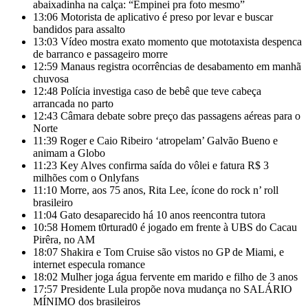
abaixadinha na calça: “Empinei pra foto mesmo”
13:06
Motorista de aplicativo é preso por levar e buscar
bandidos para assalto
13:03
Vídeo mostra exato momento que mototaxista despenca
de barranco e passageiro morre
12:59
Manaus registra ocorrências de desabamento em manhã
chuvosa
12:48
Polícia investiga caso de bebê que teve cabeça
arrancada no parto
12:43
Câmara debate sobre preço das passagens aéreas para o
Norte
11:39
Roger e Caio Ribeiro ‘atropelam’ Galvão Bueno e
animam a Globo
11:23
Key Alves confirma saída do vôlei e fatura R$ 3
milhões com o Onlyfans
11:10
Morre, aos 75 anos, Rita Lee, ícone do rock n’ roll
brasileiro
11:04
Gato desaparecido há 10 anos reencontra tutora
10:58
Homem t0rturad0 é jogado em frente à UBS do Cacau
Pirêra, no AM
18:07
Shakira e Tom Cruise são vistos no GP de Miami, e
internet especula romance
18:02
Mulher joga água fervente em marido e filho de 3 anos
17:57
Presidente Lula propõe nova mudança no SALÁRIO
MÍNIMO dos brasileiros