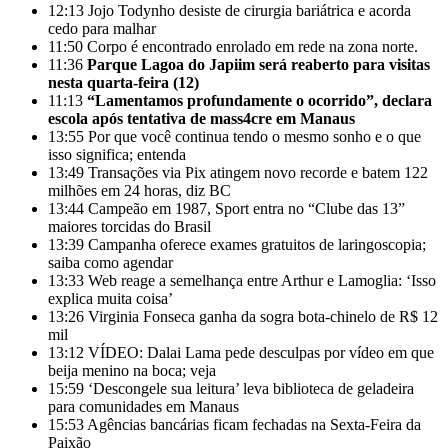
12:13
Jojo Todynho desiste de cirurgia bariátrica e acorda
cedo para malhar
11:50
Corpo é encontrado enrolado em rede na zona norte.
11:36
Parque Lagoa do Japiim será reaberto para visitas
nesta quarta-feira (12)
11:13
“Lamentamos profundamente o ocorrido”, declara
escola após tentativa de mass4cre em Manaus
13:55
Por que você continua tendo o mesmo sonho e o que
isso significa; entenda
13:49
Transações via Pix atingem novo recorde e batem 122
milhões em 24 horas, diz BC
13:44
Campeão em 1987, Sport entra no “Clube das 13”
maiores torcidas do Brasil
13:39
Campanha oferece exames gratuitos de laringoscopia;
saiba como agendar
13:33
Web reage a semelhança entre Arthur e Lamoglia: ‘Isso
explica muita coisa’
13:26
Virginia Fonseca ganha da sogra bota-chinelo de R$ 12
mil
13:12
VÍDEO: Dalai Lama pede desculpas por vídeo em que
beija menino na boca; veja
15:59
‘Descongele sua leitura’ leva biblioteca de geladeira
para comunidades em Manaus
15:53
Agências bancárias ficam fechadas na Sexta-Feira da
Paixão