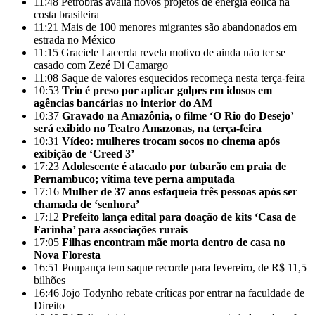
11:48
Petrobras avalia novos projetos de energia eólica na
costa brasileira
11:21
Mais de 100 menores migrantes são abandonados em
estrada no México
11:15
Graciele Lacerda revela motivo de ainda não ter se
casado com Zezé Di Camargo
11:08
Saque de valores esquecidos recomeça nesta terça-feira
10:53
Trio é preso por aplicar golpes em idosos em
agências bancárias no interior do AM
10:37
Gravado na Amazônia, o filme ‘O Rio do Desejo’
será exibido no Teatro Amazonas, na terça-feira
10:31
Vídeo: mulheres trocam socos no cinema após
exibição de ‘Creed 3’
17:23
Adolescente é atacado por tubarão em praia de
Pernambuco; vítima teve perna amputada
17:16
Mulher de 37 anos esfaqueia três pessoas após ser
chamada de ‘senhora’
17:12
Prefeito lança edital para doação de kits ‘Casa de
Farinha’ para associações rurais
17:05
Filhas encontram mãe morta dentro de casa no
Nova Floresta
16:51
Poupança tem saque recorde para fevereiro, de R$ 11,5
bilhões
16:46
Jojo Todynho rebate críticas por entrar na faculdade de
Direito