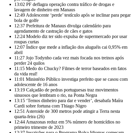
13:02
PF deflagra operação contra tráfico de drogas e
lavagem de dinheiro em Manaus
12:49
Adolescente ‘perde’ testículo após se inclinar para pegar
bola de golfe
12:37
Prefeitura de Manaus divulga calendário para
agendamento de castração de cães e gatos
12:24
Modelo diz ter sido expulsa de supermercado por usar
roupas curtas
12:07
Índice que mede a inflação dos aluguéis cai 0,95% em
abril
11:27
Jojo Todynho cada vez mais focada nos treinos após
perder 24 quilos
11:15
Medo do Chucky? Filmes de terror baseados em fatos
da vida real!
11:01
Ministério Público investiga prefeito que se casou com
adolescente de 16 anos
13:19
Calçadão de pedras portuguesas traz movimentos
sinuosos que lembram o rio, na Ponta Negra
13:15
‘Temos dinheiro para dar e vender’, desabafa Maíra
Cardi sobre fortuna com Thiago Nigro
12:51
Asteroide de 300 metros pode atingir a Terra nesta
quarta-feira (26)
12:44
Amazonas reduz em 5% número de homicídios no
primeiro trimestre de 2023
12:37
Inscrições para o Programa Bolsa Idiomas começam