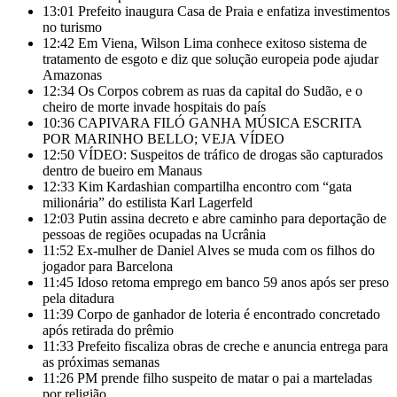
13:01
Prefeito inaugura Casa de Praia e enfatiza investimentos
no turismo
12:42
Em Viena, Wilson Lima conhece exitoso sistema de
tratamento de esgoto e diz que solução europeia pode ajudar
Amazonas
12:34
Os Corpos cobrem as ruas da capital do Sudão, e o
cheiro de morte invade hospitais do país
10:36
CAPIVARA FILÓ GANHA MÚSICA ESCRITA
POR MARINHO BELLO; VEJA VÍDEO
12:50
VÍDEO: Suspeitos de tráfico de drogas são capturados
dentro de bueiro em Manaus
12:33
Kim Kardashian compartilha encontro com “gata
milionária” do estilista Karl Lagerfeld
12:03
Putin assina decreto e abre caminho para deportação de
pessoas de regiões ocupadas na Ucrânia
11:52
Ex-mulher de Daniel Alves se muda com os filhos do
jogador para Barcelona
11:45
Idoso retoma emprego em banco 59 anos após ser preso
pela ditadura
11:39
Corpo de ganhador de loteria é encontrado concretado
após retirada do prêmio
11:33
Prefeito fiscaliza obras de creche e anuncia entrega para
as próximas semanas
11:26
PM prende filho suspeito de matar o pai a marteladas
por religião