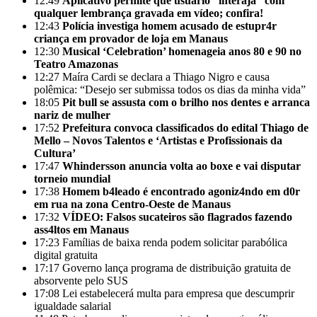
12:49
Aplicativo permite que usuário “interaja” com
qualquer lembrança gravada em vídeo; confira!
12:43
Polícia investiga homem acusado de estupr4r
criança em provador de loja em Manaus
12:30
Musical ‘Celebration’ homenageia anos 80 e 90 no
Teatro Amazonas
12:27
Maíra Cardi se declara a Thiago Nigro e causa
polêmica: “Desejo ser submissa todos os dias da minha vida”
18:05
Pit bull se assusta com o brilho nos dentes e arranca
nariz de mulher
17:52
Prefeitura convoca classificados do edital Thiago de
Mello – Novos Talentos e ‘Artistas e Profissionais da
Cultura’
17:47
Whindersson anuncia volta ao boxe e vai disputar
torneio mundial
17:38
Homem b4leado é encontrado agoniz4ndo em d0r
em rua na zona Centro-Oeste de Manaus
17:32
VÍDEO: Falsos sucateiros são flagrados fazendo
ass4ltos em Manaus
17:23
Famílias de baixa renda podem solicitar parabólica
digital gratuita
17:17
Governo lança programa de distribuição gratuita de
absorvente pelo SUS
17:08
Lei estabelecerá multa para empresa que descumprir
igualdade salarial