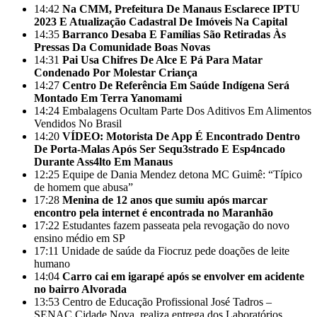
14:42
Na CMM, Prefeitura De Manaus Esclarece IPTU
2023 E Atualização Cadastral De Imóveis Na Capital
14:35
Barranco Desaba E Famílias São Retiradas Às
Pressas Da Comunidade Boas Novas
14:31
Pai Usa Chifres De Alce E Pá Para Matar
Condenado Por Molestar Criança
14:27
Centro De Referência Em Saúde Indígena Será
Montado Em Terra Yanomami
14:24
Embalagens Ocultam Parte Dos Aditivos Em Alimentos
Vendidos No Brasil
14:20
VÍDEO: Motorista De App É Encontrado Dentro
De Porta-Malas Após Ser Sequ3strado E Esp4ncado
Durante Ass4lto Em Manaus
12:25
Equipe de Dania Mendez detona MC Guimê: “Típico
de homem que abusa”
17:28
Menina de 12 anos que sumiu após marcar
encontro pela internet é encontrada no Maranhão
17:22
Estudantes fazem passeata pela revogação do novo
ensino médio em SP
17:11
Unidade de saúde da Fiocruz pede doações de leite
humano
14:04
Carro cai em igarapé após se envolver em acidente
no bairro Alvorada
13:53
Centro de Educação Profissional José Tadros –
SENAC Cidade Nova, realiza entrega dos Laboratórios