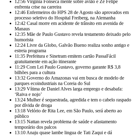
12:56
Virginia Fonseca mente sobre avião e Zé Felipe
enfrenta crise na carreira
12:46
Enfermeiros do HPS 28 de Agosto são aprovados em
processo seletivo do Hospital Freiberg, na Alemanha
12:42
Casal morre em acidente de trânsito em avenida de
Manaus
12:35
Mãe de Paulo Gustavo revela testamento deixado pelo
humorista
12:24
Livre da Globo, Galvão Bueno realiza sonho antigo e
estreia programa
11:35
Prefeitura e Sinetram emitem cartão PassaFácil
gratuitamente em ação itinerante
11:29
Com Lei Paulo Gustavo, governo garante R$ 3,8
bilhões para a cultura
13:32
Governo do Amazonas vai em busca de modelo de
parques ecoindustriais na Coreia do Sul
13:29
Vítima de Daniel Alves larga emprego e desabafa:
‘Raiva e nojo’
13:24
Mulher é sequestrada, agredida e tem o cabelo raspado
por dívida de droga
13:18
Velório de Rita Lee, em São Paulo, será aberto ao
público
13:15
Nattan revela problema de saúde e afastamento
temporário dos palcos
13:10
Anaju quase lambe lingua de Tati Zaqui e dá