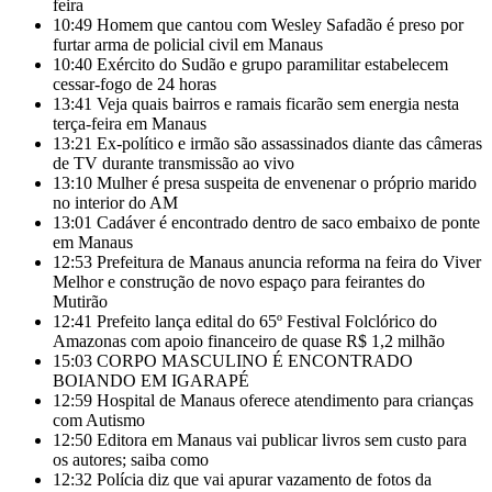
feira
10:49
Homem que cantou com Wesley Safadão é preso por
furtar arma de policial civil em Manaus
10:40
Exército do Sudão e grupo paramilitar estabelecem
cessar-fogo de 24 horas
13:41
Veja quais bairros e ramais ficarão sem energia nesta
terça-feira em Manaus
13:21
Ex-político e irmão são assassinados diante das câmeras
de TV durante transmissão ao vivo
13:10
Mulher é presa suspeita de envenenar o próprio marido
no interior do AM
13:01
Cadáver é encontrado dentro de saco embaixo de ponte
em Manaus
12:53
Prefeitura de Manaus anuncia reforma na feira do Viver
Melhor e construção de novo espaço para feirantes do
Mutirão
12:41
Prefeito lança edital do 65º Festival Folclórico do
Amazonas com apoio financeiro de quase R$ 1,2 milhão
15:03
CORPO MASCULINO É ENCONTRADO
BOIANDO EM IGARAPÉ
12:59
Hospital de Manaus oferece atendimento para crianças
com Autismo
12:50
Editora em Manaus vai publicar livros sem custo para
os autores; saiba como
12:32
Polícia diz que vai apurar vazamento de fotos da