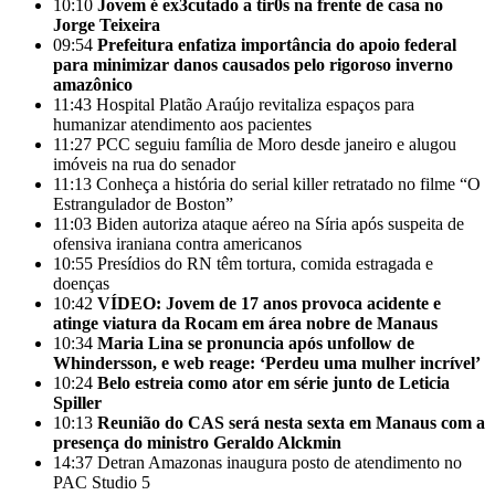
10:10
Jovem é ex3cutado a tir0s na frente de casa no
Jorge Teixeira
09:54
Prefeitura enfatiza importância do apoio federal
para minimizar danos causados pelo rigoroso inverno
amazônico
11:43
Hospital Platão Araújo revitaliza espaços para
humanizar atendimento aos pacientes
11:27
PCC seguiu família de Moro desde janeiro e alugou
imóveis na rua do senador
11:13
Conheça a história do serial killer retratado no filme “O
Estrangulador de Boston”
11:03
Biden autoriza ataque aéreo na Síria após suspeita de
ofensiva iraniana contra americanos
10:55
Presídios do RN têm tortura, comida estragada e
doenças
10:42
VÍDEO: Jovem de 17 anos provoca acidente e
atinge viatura da Rocam em área nobre de Manaus
10:34
Maria Lina se pronuncia após unfollow de
Whindersson, e web reage: ‘Perdeu uma mulher incrível’
10:24
Belo estreia como ator em série junto de Leticia
Spiller
10:13
Reunião do CAS será nesta sexta em Manaus com a
presença do ministro Geraldo Alckmin
14:37
Detran Amazonas inaugura posto de atendimento no
PAC Studio 5