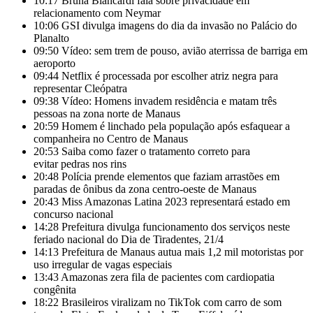
10:17
Bruna Biancardi fala sobre privacidade em
relacionamento com Neymar
10:06
GSI divulga imagens do dia da invasão no Palácio do
Planalto
09:50
Vídeo: sem trem de pouso, avião aterrissa de barriga em
aeroporto
09:44
Netflix é processada por escolher atriz negra para
representar Cleópatra
09:38
Vídeo: Homens invadem residência e matam três
pessoas na zona norte de Manaus
20:59
Homem é linchado pela população após esfaquear a
companheira no Centro de Manaus
20:53
Saiba como fazer o tratamento correto para
evitar pedras nos rins
20:48
Polícia prende elementos que faziam arrastões em
paradas de ônibus da zona centro-oeste de Manaus
20:43
Miss Amazonas Latina 2023 representará estado em
concurso nacional
14:28
Prefeitura divulga funcionamento dos serviços neste
feriado nacional do Dia de Tiradentes, 21/4
14:13
Prefeitura de Manaus autua mais 1,2 mil motoristas por
uso irregular de vagas especiais
13:43
Amazonas zera fila de pacientes com cardiopatia
congênita
18:22
Brasileiros viralizam no TikTok com carro de som