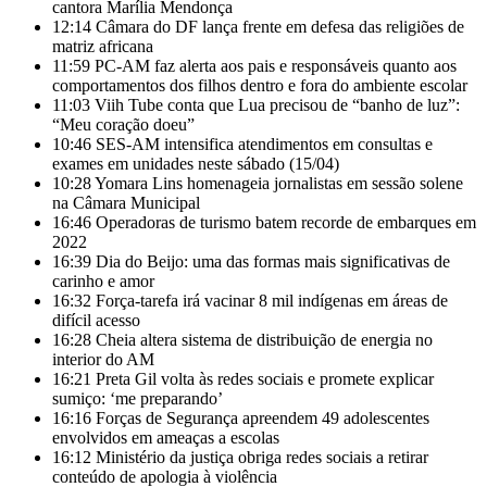
cantora Marília Mendonça
12:14
Câmara do DF lança frente em defesa das religiões de
matriz africana
11:59
PC-AM faz alerta aos pais e responsáveis quanto aos
comportamentos dos filhos dentro e fora do ambiente escolar
11:03
Viih Tube conta que Lua precisou de “banho de luz”:
“Meu coração doeu”
10:46
SES-AM intensifica atendimentos em consultas e
exames em unidades neste sábado (15/04)
10:28
Yomara Lins homenageia jornalistas em sessão solene
na Câmara Municipal
16:46
Operadoras de turismo batem recorde de embarques em
2022
16:39
Dia do Beijo: uma das formas mais significativas de
carinho e amor
16:32
Força-tarefa irá vacinar 8 mil indígenas em áreas de
difícil acesso
16:28
Cheia altera sistema de distribuição de energia no
interior do AM
16:21
Preta Gil volta às redes sociais e promete explicar
sumiço: ‘me preparando’
16:16
Forças de Segurança apreendem 49 adolescentes
envolvidos em ameaças a escolas
16:12
Ministério da justiça obriga redes sociais a retirar
conteúdo de apologia à violência