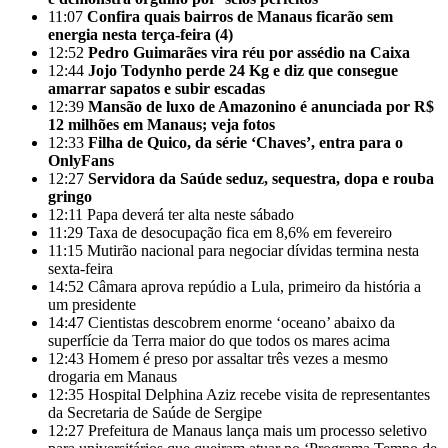
11:07
Confira quais bairros de Manaus ficarão sem
energia nesta terça-feira (4)
12:52
Pedro Guimarães vira réu por assédio na Caixa
12:44
Jojo Todynho perde 24 Kg e diz que consegue
amarrar sapatos e subir escadas
12:39
Mansão de luxo de Amazonino é anunciada por R$
12 milhões em Manaus; veja fotos
12:33
Filha de Quico, da série ‘Chaves’, entra para o
OnlyFans
12:27
Servidora da Saúde seduz, sequestra, dopa e rouba
gringo
12:11
Papa deverá ter alta neste sábado
11:29
Taxa de desocupação fica em 8,6% em fevereiro
11:15
Mutirão nacional para negociar dívidas termina nesta
sexta-feira
14:52
Câmara aprova repúdio a Lula, primeiro da história a
um presidente
14:47
Cientistas descobrem enorme ‘oceano’ abaixo da
superfície da Terra maior do que todos os mares acima
12:43
Homem é preso por assaltar três vezes a mesmo
drogaria em Manaus
12:35
Hospital Delphina Aziz recebe visita de representantes
da Secretaria de Saúde de Sergipe
12:27
Prefeitura de Manaus lança mais um processo seletivo