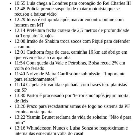
10:55
Lula chega a Londres para coroação do Rei Charles III
12:48
Polícia prende suspeito de matar motorista que se
recusou a baixar vidro
12:29
Idosa é estuprada após marcar encontro online com
homem em MT
12:14
Prefeitura fecha cratera de 2,5 metros de profundidade
na Torquato Tapajós
12:08
Irmão de Shakira troca socos com Piqué para defender
a cantora
12:01
Cachorra foge de casa, caminha 16 km até abrigo em
que viveu e toca a campainha
11:54
Com queda da Vale e Petrobras, Bolsa recua 2% em
volta do feriado
11:40
Noivo de Maíra Cardi sobre submissão: “Importante
para relacionamentos”
11:14
Capela é invadida e pichada com frases terraplanistas
em SP
13:30
Pastor é processado por ‘terrorismo’ após jejum mortal
de fiéis
13:26
Prazo para recadastrar armas de fogo no sistema da PF
termina nesta quarta
13:22
Yasmin Brunet reclama da vida de solteira: “Não é para
mim”
13:16
Whindersson Nunes e Luísa Sonza se reaproximam e
internautas especulam volta do casal