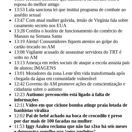
esposa do melhor amigo
13:53
Lula sanciona lei que institui programa de combate ao
assédio sexual
13:47
Com atual mulher grávida, irmão de Virginia fala sobre
casamento secreto nos EUA
13:28
Confira o horário de funcionamento do comércio de
Manaus na Semana Santa
13:19
Alerta! Consumidores fiquem atentos ao golpe do
cartão trocado no AM
13:08
Vigilante acusado de assassinar servidora do TRT é
solto no AM
13:13
Ameaça em redes sociais de ataque a escola assusta pais
de alunos; IMAGENS
13:01
Moradores da zona Leste têm vida transformada após
chegada da água em comunidade vulnerável
12:42
Governo do AM promove ações de conscientização e
cidadania sobre o autismo
12:23
Autismo: preconceito está ligado à falta de
informações
12:11
Vídeo em que ciclone bomba atinge praia lotada de
banhistas viraliza
12:02
Pai de bebê achado na boca de crocodilo é preso
por dar mais de 100 facadas na mulher
11:53
Iggy Azalea reclama que não faz s3xo há seis meses
e demonstra orgulho por ‘seios perfeitos’