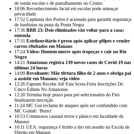
de ronda escolar e de patrulhamento no Centro
18:06
Reconhecimento facial em escolas pode ameaçar
privacidade
17:52
Capitania dos Portos é acionada para garantir segurança
de banhistas na praia da Ponta Negra
17:36
BBB 23: Dois eliminados vão voltar para a casa;
entenda
17:31
Estelionr4tário é preso após aplicar g0lpes e vender
carros r0ubados em Manaus
17:24
Vídeo: Homem morre após tropeçar e cair no Rio
Negro
14:21
Amazonas registra 139 novos casos de Covid-19 nas
últimas 24 horas
14:09
Revoltante: Mãe t0rtura filho de 2 anos e obriga pai
a assistir em Manaus; veja vídeo
12:26
Fapeam Recebe Até Esta Sexta-Feira Inscrições De
Cinco Editais No Amazonas
12:20
Termina hoje prazo para pré-selecionados do Fies
finalizarem inscrição
11:24
MC Gui reclama de ataques após ser confundido com
MC Guimê: ‘Burro’
10:53
Criminosos causam terror e pânico em faculdade de
Manaus
10:11
UEA: segurança é ferido a tiro em assalto na Escola de
Direito em Manaus