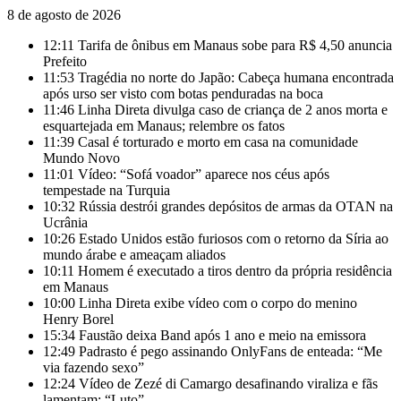
8 de agosto de 2026
12:11
Tarifa de ônibus em Manaus sobe para R$ 4,50 anuncia
Prefeito
11:53
Tragédia no norte do Japão: Cabeça humana encontrada
após urso ser visto com botas penduradas na boca
11:46
Linha Direta divulga caso de criança de 2 anos morta e
esquartejada em Manaus; relembre os fatos
11:39
Casal é torturado e morto em casa na comunidade
Mundo Novo
11:01
Vídeo: “Sofá voador” aparece nos céus após
tempestade na Turquia
10:32
Rússia destrói grandes depósitos de armas da OTAN na
Ucrânia
10:26
Estado Unidos estão furiosos com o retorno da Síria ao
mundo árabe e ameaçam aliados
10:11
Homem é executado a tiros dentro da própria residência
em Manaus
10:00
Linha Direta exibe vídeo com o corpo do menino
Henry Borel
15:34
Faustão deixa Band após 1 ano e meio na emissora
12:49
Padrasto é pego assinando OnlyFans de enteada: “Me
via fazendo sexo”
12:24
Vídeo de Zezé di Camargo desafinando viraliza e fãs
lamentam: “Luto”