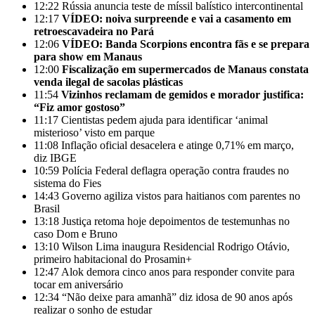
12:22
Rússia anuncia teste de míssil balístico intercontinental
12:17
VÍDEO: noiva surpreende e vai a casamento em
retroescavadeira no Pará
12:06
VÍDEO: Banda Scorpions encontra fãs e se prepara
para show em Manaus
12:00
Fiscalização em supermercados de Manaus constata
venda ilegal de sacolas plásticas
11:54
Vizinhos reclamam de gemidos e morador justifica:
“Fiz amor gostoso”
11:17
Cientistas pedem ajuda para identificar ‘animal
misterioso’ visto em parque
11:08
Inflação oficial desacelera e atinge 0,71% em março,
diz IBGE
10:59
Polícia Federal deflagra operação contra fraudes no
sistema do Fies
14:43
Governo agiliza vistos para haitianos com parentes no
Brasil
13:18
Justiça retoma hoje depoimentos de testemunhas no
caso Dom e Bruno
13:10
Wilson Lima inaugura Residencial Rodrigo Otávio,
primeiro habitacional do Prosamin+
12:47
Alok demora cinco anos para responder convite para
tocar em aniversário
12:34
“Não deixe para amanhã” diz idosa de 90 anos após
realizar o sonho de estudar