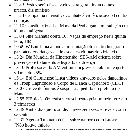
11:43
Postos serão fiscalizados para garantir queda nos
preços, diz ministro
11:24
Campanha intensifica combate à violência sexual contra
crianças
11:10
Constituição e Lei Maria da Penha ganham tradução em
idioma indígena
11:04
Sine Manaus oferta 167 vagas de emprego nesta quinta-
feira, 18/5
10:49
Wilson Lima anuncia implantação de centro integrado
para atender crianças e adolescentes vítimas de violência
13:24
Dia Mundial da Hipertensão: SES-AM orienta sobre
prevenção e tratamento adequado da doença
13:19
Professores do AM entram em greve e cobram reajuste
salarial de 25%
13:14
Boi Caprichoso lança vídeos gravados pelos dançarinos
da Troup Caprichoso e Corpo de Dança Caprichoso (CDC)
13:07
Greve de ônibus é suspensa a pedido do prefeito de
Manaus
12:55
PIB do Japão registra crescimento pela primeira vez em
3 trimestres
12:49
Anitta diz que ficou dez meses sem sexo e revela como
se sentiu
12:37
Agenor Tupinambá fala sobre namoro com Lucas:
“Não houve traição”