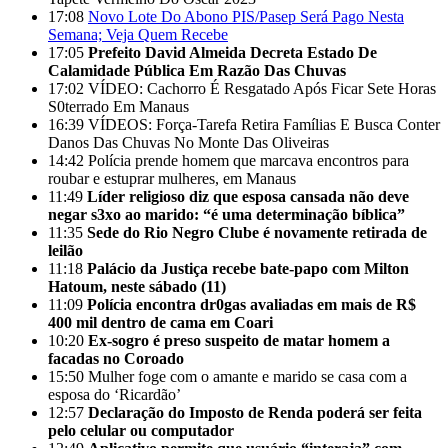
17:08
Novo Lote Do Abono PIS/Pasep Será Pago Nesta
Semana; Veja Quem Recebe
17:05
Prefeito David Almeida Decreta Estado De
Calamidade Pública Em Razão Das Chuvas
17:02
VÍDEO: Cachorro É Resgatado Após Ficar Sete Horas
S0terrado Em Manaus
16:39
VÍDEOS: Força-Tarefa Retira Famílias E Busca Conter
Danos Das Chuvas No Monte Das Oliveiras
14:42
Polícia prende homem que marcava encontros para
roubar e estuprar mulheres, em Manaus
11:49
Líder religioso diz que esposa cansada não deve
negar s3xo ao marido: “é uma determinação bíblica”
11:35
Sede do Rio Negro Clube é novamente retirada de
leilão
11:18
Palácio da Justiça recebe bate-papo com Milton
Hatoum, neste sábado (11)
11:09
Polícia encontra dr0gas avaliadas em mais de R$
400 mil dentro de cama em Coari
10:20
Ex-sogro é preso suspeito de matar homem a
facadas no Coroado
15:50
Mulher foge com o amante e marido se casa com a
esposa do ‘Ricardão’
12:57
Declaração do Imposto de Renda poderá ser feita
pelo celular ou computador