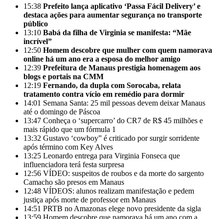
15:38
Prefeito lança aplicativo ‘Passa Fácil Delivery’ e
destaca ações para aumentar segurança no transporte
público
13:10
Babá da filha de Virginia se manifesta: “Mãe
incrível”
12:50
Homem descobre que mulher com quem namorava
online há um ano era a esposa do melhor amigo
12:39
Prefeitura de Manaus prestigia homenagem aos
blogs e portais na CMM
12:19
Fernando, da dupla com Sorocaba, relata
tratamento contra vício em remédio para dormir
14:01
Semana Santa: 25 mil pessoas devem deixar Manaus
até o domingo de Páscoa
13:47
Conheça o ‘supercarro’ do CR7 de R$ 45 milhões e
mais rápido que um fórmula 1
13:32
Gustavo ‘cowboy” é criticado por surgir sorridente
após término com Key Alves
13:25
Leonardo entrega para Virginia Fonseca que
influenciadora terá festa surpresa
12:56
VÍDEO: suspeitos de roubos e da morte do sargento
Camacho são presos em Manaus
12:48
VÍDEOS: alunos realizam manifestação e pedem
justiça após morte de professor em Manaus
14:51
PRTB no Amazonas elege novo presidente da sigla
13:59
Homem descobre que namorava há um ano com a