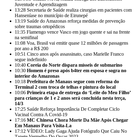
Juventude e Aprendizagem
13:28
Secretaria de Saúde realiza cirurgias em pacientes com
Hanseníase no município de Eirunepé
13:19
Saúde do Amazonas reforça medidas de prevenção
sobre traumas ortopédicos
11:35
Flamengo vence Vasco em jogo quente e sai na frente
na semifinal
11:08
Voa, Brasil vai emitir quase 12 milhões de passagens
por ano a R$ 200
10:51
Cinco anos após assassinato, caso Marielle Franco
segue indefinido
10:40
Coreia do Norte dispara mísseis de submarino
10:30
Homem é preso após b4ter em esposa e sogra no
interior do Amazonas
10:18
Prefeitura de Manaus segue com reforma do
Terminal 2 com troca de telhas e pintura do local
10:06
Primeira etapa de entrega do ‘Leite do Meu Filho’
para crianças de 1 e 2 anos será concluída nesta terça,
14/3
17:25
Saúde Reforça Importância De Completar Ciclo
Vacinal Contra A Covid-19
17:16
MC Chinesa Chora Morte Da Mãe Após Chegar
Em Manaus Para Visita-La
17:12
VÍDEO: Lady Gaga Ajuda Fotógrafo Que Caiu No
Tapete Vermelho Do Oscar 2023