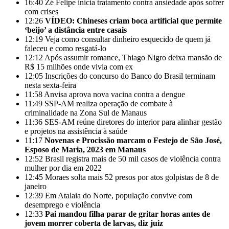
16:40
Zé Felipe inicia tratamento contra ansiedade após sofrer
com crises
12:26
VÍDEO: Chineses criam boca artificial que permite
‘beijo’ a distância entre casais
12:19
Veja como consultar dinheiro esquecido de quem já
faleceu e como resgatá-lo
12:12
Após assumir romance, Thiago Nigro deixa mansão de
R$ 15 milhões onde vivia com ex
12:05
Inscrições do concurso do Banco do Brasil terminam
nesta sexta-feira
11:58
Anvisa aprova nova vacina contra a dengue
11:49
SSP-AM realiza operação de combate à
criminalidade na Zona Sul de Manaus
11:36
SES-AM reúne diretores do interior para alinhar gestão
e projetos na assistência à saúde
11:17
Novenas e Procissão marcam o Festejo de São José,
Esposo de Maria, 2023 em Manaus
12:52
Brasil registra mais de 50 mil casos de violência contra
mulher por dia em 2022
12:45
Moraes solta mais 52 presos por atos golpistas de 8 de
janeiro
12:39
Em Atalaia do Norte, população convive com
desemprego e violência
12:33
Pai mandou filha parar de gritar horas antes de
jovem morrer coberta de larvas, diz juiz