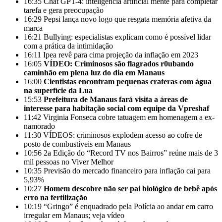
16:35
Chat GPT-4: inteligência artificial mente para completar
tarefa e gera preocupação
16:29
Pepsi lança novo logo que resgata memória afetiva da
marca
16:21
Bullying: especialistas explicam como é possível lidar
com a prática da intimidação
16:11
Ipea revê para cima projeção da inflação em 2023
16:05
VÍDEO: Criminosos são flagrados r0ubando
caminhão em plena luz do dia em Manaus
16:00
Cientistas encontram pequenas crateras com água
na superfície da Lua
15:53
Prefeitura de Manaus fará visita a áreas de
interesse para habitação social com equipe da Vpreshaf
11:42
Virginia Fonseca cobre tatuagem em homenagem a ex-
namorado
11:30
VÍDEOS: criminosos explodem acesso ao cofre de
posto de combustíveis em Manaus
10:56
2a Edição do “Record TV nos Bairros” reúne mais de 3
mil pessoas no Viver Melhor
10:35
Previsão do mercado financeiro para inflação cai para
5,93%
10:27
Homem descobre não ser pai biológico de bebê após
erro na fertilização
10:19
“Gringo” é enquadrado pela Polícia ao andar em carro
irregular em Manaus; veja vídeo