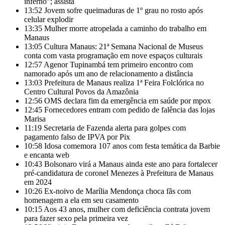
inferno”; assista
13:52
Jovem sofre queimaduras de 1º grau no rosto após
celular explodir
13:35
Mulher morre atropelada a caminho do trabalho em
Manaus
13:05
Cultura Manaus: 21ª Semana Nacional de Museus
conta com vasta programação em nove espaços culturais
12:57
Agenor Tupinambá tem primeiro encontro com
namorado após um ano de relacionamento a distância
13:03
Prefeitura de Manaus realiza 1ª Feira Folclórica no
Centro Cultural Povos da Amazônia
12:56
OMS declara fim da emergência em saúde por mpox
12:45
Fornecedores entram com pedido de falência das lojas
Marisa
11:19
Secretaria de Fazenda alerta para golpes com
pagamento falso de IPVA por Pix
10:58
Idosa comemora 107 anos com festa temática da Barbie
e encanta web
10:43
Bolsonaro virá a Manaus ainda este ano para fortalecer
pré-candidatura de coronel Menezes à Prefeitura de Manaus
em 2024
10:26
Ex-noivo de Marília Mendonça choca fãs com
homenagem a ela em seu casamento
10:15
Aos 43 anos, mulher com deficiência contrata jovem
para fazer sexo pela primeira vez