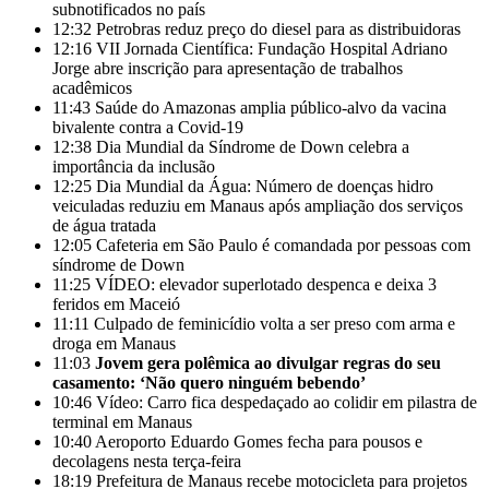
subnotificados no país
12:32
Petrobras reduz preço do diesel para as distribuidoras
12:16
VII Jornada Científica: Fundação Hospital Adriano
Jorge abre inscrição para apresentação de trabalhos
acadêmicos
11:43
Saúde do Amazonas amplia público-alvo da vacina
bivalente contra a Covid-19
12:38
Dia Mundial da Síndrome de Down celebra a
importância da inclusão
12:25
Dia Mundial da Água: Número de doenças hidro
veiculadas reduziu em Manaus após ampliação dos serviços
de água tratada
12:05
Cafeteria em São Paulo é comandada por pessoas com
síndrome de Down
11:25
VÍDEO: elevador superlotado despenca e deixa 3
feridos em Maceió
11:11
Culpado de feminicídio volta a ser preso com arma e
droga em Manaus
11:03
Jovem gera polêmica ao divulgar regras do seu
casamento: ‘Não quero ninguém bebendo’
10:46
Vídeo: Carro fica despedaçado ao colidir em pilastra de
terminal em Manaus
10:40
Aeroporto Eduardo Gomes fecha para pousos e
decolagens nesta terça-feira
18:19
Prefeitura de Manaus recebe motocicleta para projetos