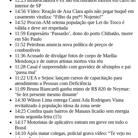
12:23
Influenciadora e ex são encontrados mortos em carro no
interior de SP
14:56
Vídeo: Reação de Ana Clara após não pegar buquê em
casamento viraliza: “Filho da put*! Nojento!”
14:52
Procon-AM orienta população que Lei do Troco é
válida e deve ser respeitada
11:59
Empresário ‘Passarão’, dono do porto Chibatão, morre
em São Paulo
11:52
Petrobras anuncia nova política de preços de
combustíveis
11:36
Acusado de divulgar fotos de corpo de Marília
Mendonça e de outros artistas mortos vira réu
11:28
Casal é surpreendido com gravidez de sêxtuplos e pai
‘passa mal’
11:22
UEA e Sejusc lançam cursos de capacitação para
atendimento a Pessoas com Deficiência
11:09
Bruna Biancardi ganha mimo de R$ 820 de Neymar:
‘Se fez presente mesmo distante’
14:30
Wilson Lima entrega Caimi Ada Rodrigues Viana
revitalizado à população idosa da zona oeste
14:25
Confira quais bairros de Manaus ficarão sem energia
nesta segunda-feira (15)
14:17
Motoristas de aplicativo entram em greve em todo o
Brasil
14:10
Após matar colegas, policial grava vídeo: “Te vejo no