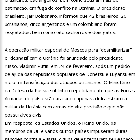
12:57
Agenor Tupinambá tem primeiro encontro com namorado
estimação, em fuga do conflito na Ucrânia. O presidente
após um ano de relacionamento a distância
brasileiro, Jair Bolsonaro, informou que 42 brasileiros, 20
13:03
Prefeitura de Manaus realiza 1ª Feira Folclórica no Centro
ucranianos, cinco argentinos e um colombiano foram
Cultural Povos da Amazônia
resgatados, bem como oito cachorros e dois gatos.
12:56
OMS declara fim da emergência em saúde por mpox
12:45
Fornecedores entram com pedido de falência das lojas
A operação militar especial de Moscou para “desmilitarizar”
Marisa
e “desnazificar” a Ucrânia foi anunciada pelo presidente
11:19
Secretaria de Fazenda alerta para golpes com pagamento
russo, Vladimir Putin, em 24 de fevereiro, após um pedido
falso de IPVA por Pix
de ajuda das repúblicas populares de Donetsk e Lugansk em
10:58
Idosa comemora 107 anos com festa temática da Barbie e
encanta web
meio à intensificação dos ataques ucranianos. O Ministério
10:43
Bolsonaro virá a Manaus ainda este ano para fortalecer pré-
da Defesa da Rússia sublinhou repetidamente que as Forças
candidatura de coronel Menezes à Prefeitura de Manaus em 2024
Armadas do país estão atacando apenas a infraestrutura
10:26
Ex-noivo de Marília Mendonça choca fãs com homenagem a
militar da Ucrânia com armas de alta precisão e que não
ela em seu casamento
possui alvos civis.
10:15
Aos 43 anos, mulher com deficiência contrata jovem para
Em resposta, os Estados Unidos, o Reino Unido, os
fazer sexo pela primeira vez
membros da UE e vários outros países impuseram duras
12:56
Virginia Fonseca mente sobre avião e Zé Felipe enfrenta
crise na carreira
sanções contra a Rússia. Alguns deles fecharam seu espaço