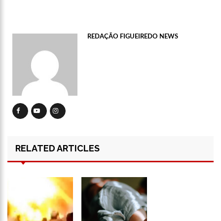
13:15
Nattan revela problema de saúde e afastamento temporário
dos palcos
13:10
Anaju quase lambe lingua de Tati Zaqui e dá abaixadinha na
REDAÇÃO FIGUEIREDO NEWS
calça: “Empinei pra foto mesmo”
13:06
Motorista de aplicativo é preso por levar e buscar bandidos
para assalto
13:03
Vídeo mostra exato momento que mototaxista despenca de
barranco e passageiro morre
12:59
Manaus registra ocorrências de desabamento em manhã
chuvosa
12:48
Polícia investiga caso de bebê que teve cabeça arrancada no
parto
12:43
Câmara debate sobre preço das passagens aéreas para o
RELATED ARTICLES
Norte
11:39
Roger e Caio Ribeiro ‘atropelam’ Galvão Bueno e animam a
Globo
11:23
Key Alves confirma saída do vôlei e fatura R$ 3 milhões com
o Onlyfans
11:10
Morre, aos 75 anos, Rita Lee, ícone do rock n’ roll brasileiro