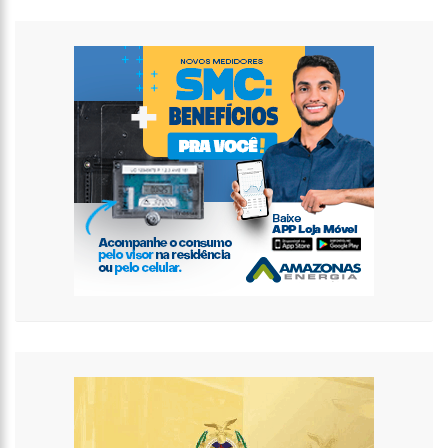
internautas especulam volta do casal
13:01
Prefeito inaugura Casa de Praia e enfatiza investimentos no
turismo
12:42
Em Viena, Wilson Lima conhece exitoso sistema de
tratamento de esgoto e diz que solução europeia pode ajudar
Amazonas
12:34
Os Corpos cobrem as ruas da capital do Sudão, e o cheiro de
morte invade hospitais do país
10:36
CAPIVARA FILÓ GANHA MÚSICA ESCRITA POR MARINHO BELLO;
VEJA VÍDEO
12:50
VÍDEO: Suspeitos de tráfico de drogas são capturados dentro
de bueiro em Manaus
12:33
Kim Kardashian compartilha encontro com “gata milionária”
do estilista Karl Lagerfeld
12:03
Putin assina decreto e abre caminho para deportação de
pessoas de regiões ocupadas na Ucrânia
11:52
Ex-mulher de Daniel Alves se muda com os filhos do jogador
para Barcelona
11:45
Idoso retoma emprego em banco 59 anos após ser preso
pela ditadura
11:39
Corpo de ganhador de loteria é encontrado concretado após