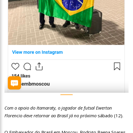
13:07
Greve de ônibus é suspensa a pedido do prefeito de
Manaus
12:55
PIB do Japão registra crescimento pela primeira vez em 3
trimestres
12:49
Anitta diz que ficou dez meses sem sexo e revela como se
sentiu
12:37
Agenor Tupinambá fala sobre namoro com Lucas: “Não
houve traição”
12:23
Influenciadora e ex são encontrados mortos em carro no
interior de SP
14:56
Vídeo: Reação de Ana Clara após não pegar buquê em
casamento viraliza: “Filho da put*! Nojento!”
14:52
Procon-AM orienta população que Lei do Troco é válida e
deve ser respeitada
11:59
Empresário ‘Passarão’, dono do porto Chibatão, morre em
São Paulo
Com o apoio do Itamaraty, o jogador de futsal Ewerton
11:52
Petrobras anuncia nova política de preços de combustíveis
Florencio deve retornar ao Brasil já no próximo
sábado (12).
11:36
Acusado de divulgar fotos de corpo de Marília Mendonça e
de outros artistas mortos vira réu
O Embaixador do Brasil em Moscou, Rodrigo Baena Soares,