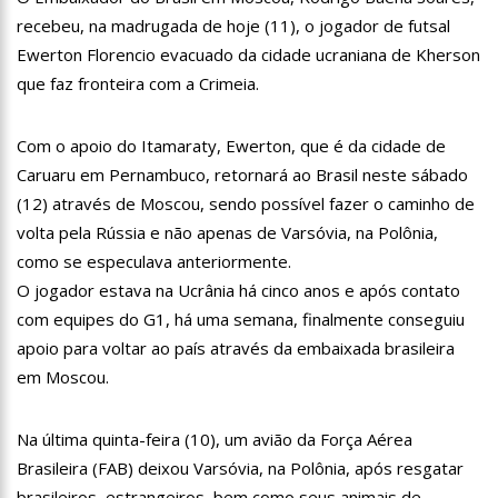
11:28
Casal é surpreendido com gravidez de sêxtuplos e pai ‘passa
recebeu, na madrugada de hoje (11), o jogador de futsal
mal’
Ewerton Florencio evacuado da cidade ucraniana de Kherson
11:22
UEA e Sejusc lançam cursos de capacitação para
que faz fronteira com a Crimeia.
atendimento a Pessoas com Deficiência
11:09
Bruna Biancardi ganha mimo de R$ 820 de Neymar: ‘Se fez
presente mesmo distante’
Com o apoio do Itamaraty, Ewerton, que é da cidade de
14:30
Wilson Lima entrega Caimi Ada Rodrigues Viana revitalizado
Caruaru em Pernambuco, retornará ao Brasil neste sábado
à população idosa da zona oeste
(12) através de Moscou, sendo possível fazer o caminho de
14:25
Confira quais bairros de Manaus ficarão sem energia nesta
volta pela Rússia e não apenas de Varsóvia, na Polônia,
segunda-feira (15)
como se especulava anteriormente.
14:17
Motoristas de aplicativo entram em greve em todo o Brasil
O jogador estava na Ucrânia há cinco anos e após contato
14:10
Após matar colegas, policial grava vídeo: “Te vejo no inferno”;
com equipes do G1, há uma semana, finalmente conseguiu
assista
apoio para voltar ao país através da embaixada brasileira
13:52
Jovem sofre queimaduras de 1º grau no rosto após celular
em Moscou.
explodir
13:35
Mulher morre atropelada a caminho do trabalho em Manaus
Na última quinta-feira (10), um avião da Força Aérea
13:05
Cultura Manaus: 21ª Semana Nacional de Museus conta com
Brasileira (FAB) deixou Varsóvia, na Polônia, após resgatar
vasta programação em nove espaços culturais
brasileiros, estrangeiros, bem como seus animais de