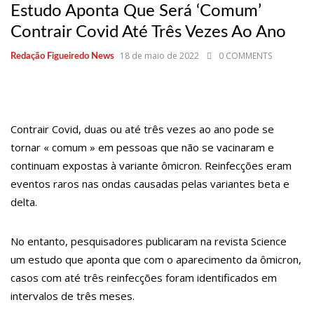
11:43
Postos serão fiscalizados para garantir queda nos preços,
Estudo Aponta Que Será ‘comum’
diz ministro
11:24
Campanha intensifica combate à violência sexual contra
Contrair Covid Até Três Vezes Ao Ano
crianças
11:10
Constituição e Lei Maria da Penha ganham tradução em
18 de maio de 2022
0 COMMENTS
Redação Figueiredo News
idioma indígena
11:04
Sine Manaus oferta 167 vagas de emprego nesta quinta-
feira, 18/5
10:49
Wilson Lima anuncia implantação de centro integrado para
atender crianças e adolescentes vítimas de violência
13:24
Dia Mundial da Hipertensão: SES-AM orienta sobre
Contrair Covid, duas ou até três vezes ao ano pode se
prevenção e tratamento adequado da doença
tornar « comum » em pessoas que não se vacinaram e
13:19
Professores do AM entram em greve e cobram reajuste
continuam expostas à variante ômicron. Reinfecções eram
salarial de 25%
13:14
Boi Caprichoso lança vídeos gravados pelos dançarinos da
eventos raros nas ondas causadas pelas variantes beta e
Troup Caprichoso e Corpo de Dança Caprichoso (CDC)
delta.
13:07
Greve de ônibus é suspensa a pedido do prefeito de
Manaus
12:55
PIB do Japão registra crescimento pela primeira vez em 3
No entanto, pesquisadores publicaram na revista Science
trimestres
12:49
Anitta diz que ficou dez meses sem sexo e revela como se
um estudo que aponta que com o aparecimento da ômicron,
sentiu
casos com até três reinfecções foram identificados em
12:37
Agenor Tupinambá fala sobre namoro com Lucas: “Não
houve traição”
intervalos de três meses.
12:23
Influenciadora e ex são encontrados mortos em carro no