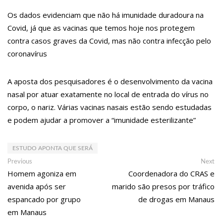
interior de SP
14:56
Vídeo: Reação de Ana Clara após não pegar buquê em
Os dados evidenciam que não há imunidade duradoura na
casamento viraliza: “Filho da put*! Nojento!”
Covid, já que as vacinas que temos hoje nos protegem
14:52
Procon-AM orienta população que Lei do Troco é válida e
deve ser respeitada
contra casos graves da Covid, mas não contra infecção pelo
11:59
Empresário ‘Passarão’, dono do porto Chibatão, morre em
coronavírus
São Paulo
11:52
Petrobras anuncia nova política de preços de combustíveis
11:36
Acusado de divulgar fotos de corpo de Marília Mendonça e
A aposta dos pesquisadores é o desenvolvimento da vacina
de outros artistas mortos vira réu
11:28
Casal é surpreendido com gravidez de sêxtuplos e pai
nasal por atuar exatamente no local de entrada do vírus no
‘passa mal’
corpo, o nariz. Várias vacinas nasais estão sendo estudadas
11:22
UEA e Sejusc lançam cursos de capacitação para
atendimento a Pessoas com Deficiência
e podem ajudar a promover a “imunidade esterilizante”
11:09
Bruna Biancardi ganha mimo de R$ 820 de Neymar: ‘Se fez
presente mesmo distante’
14:30
Wilson Lima entrega Caimi Ada Rodrigues Viana revitalizado
ESTUDO APONTA QUE SERÁ
à população idosa da zona oeste
Navegação
Previous
Ne
14:25
Confira quais bairros de Manaus ficarão sem energia nesta
Previous
Next
segunda-feira (15)
post:
po
Homem agoniza em
Coordenadora do CRAS e
de
14:17
Motoristas de aplicativo entram em greve em todo o Brasil
avenida após ser
marido são presos por tráfico
14:10
Após matar colegas, policial grava vídeo: “Te vejo no inferno”;
Post
assista
espancado por grupo
de drogas em Manaus
13:52
Jovem sofre queimaduras de 1º grau no rosto após celular
em Manaus
explodir