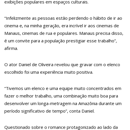
exibições populares em espaços culturais.
13:05
Cultura Manaus: 21ª Semana Nacional de Museus conta com
vasta programação em nove espaços culturais
12:57
Agenor Tupinambá tem primeiro encontro com namorado após
um ano de relacionamento a distância
“Infelizmente as pessoas estão perdendo o hábito de ir ao
13:03
Prefeitura de Manaus realiza 1ª Feira Folclórica no Centro
cinema e, na minha geração, era incrível ir aos cinemas de
Cultural Povos da Amazônia
Manaus, cinemas de rua e populares. Manaus precisa disso,
12:56
OMS declara fim da emergência em saúde por mpox
12:45
Fornecedores entram com pedido de falência das lojas Marisa
é um convite para a população prestigiar esse trabalho”,
11:19
Secretaria de Fazenda alerta para golpes com pagamento
afirma.
falso de IPVA por Pix
10:58
Idosa comemora 107 anos com festa temática da Barbie e
encanta web
O ator Daniel de Oliveira revelou que gravar com o elenco
10:43
Bolsonaro virá a Manaus ainda este ano para fortalecer pré-
candidatura de coronel Menezes à Prefeitura de Manaus em 2024
escolhido foi uma experiência muito positiva.
10:26
Ex-noivo de Marília Mendonça choca fãs com homenagem a
ela em seu casamento
10:15
Aos 43 anos, mulher com deficiência contrata jovem para fazer
“Tivemos um elenco e uma equipe muito concentrados em
sexo pela primeira vez
fazer o melhor trabalho, uma combinação muito boa para
12:56
Virginia Fonseca mente sobre avião e Zé Felipe enfrenta crise
na carreira
desenvolver um longa-metragem na Amazônia durante um
12:46
Enfermeiros do HPS 28 de Agosto são aprovados em processo
período significativo de tempo”, conta Daniel.
seletivo do Hospital Freiberg, na Alemanha
12:42
Casal morre em acidente de trânsito em avenida de Manaus
12:35
Mãe de Paulo Gustavo revela testamento deixado pelo
Questionado sobre o romance protagonizado ao lado da
humorista