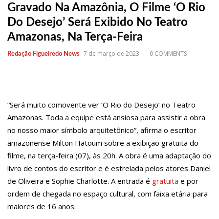
11:43
Postos serão fiscalizados para garantir queda nos preços, diz
Gravado Na Amazônia, O Filme ‘O Rio
ministro
11:24
Campanha intensifica combate à violência sexual contra
Do Desejo’ Será Exibido No Teatro
crianças
Amazonas, Na Terça-Feira
11:10
Constituição e Lei Maria da Penha ganham tradução em idioma
indígena
11:04
Sine Manaus oferta 167 vagas de emprego nesta quinta-feira,
7 de março de 2023
0 COMMENTS
Redação Figueiredo News
18/5
10:49
Wilson Lima anuncia implantação de centro integrado para
atender crianças e adolescentes vítimas de violência
13:24
Dia Mundial da Hipertensão: SES-AM orienta sobre prevenção
e tratamento adequado da doença
“Será muito comovente ver ‘O Rio do Desejo’ no Teatro
13:19
Professores do AM entram em greve e cobram reajuste
salarial de 25%
Amazonas. Toda a equipe está ansiosa para assistir a obra
13:14
Boi Caprichoso lança vídeos gravados pelos dançarinos da
no nosso maior símbolo arquitetônico”, afirma o escritor
Troup Caprichoso e Corpo de Dança Caprichoso (CDC)
13:07
Greve de ônibus é suspensa a pedido do prefeito de Manaus
amazonense Milton Hatoum sobre a exibição gratuita do
12:55
PIB do Japão registra crescimento pela primeira vez em 3
filme, na terça-feira (07), às 20h. A obra é uma adaptação do
trimestres
livro de contos do escritor e é estrelada pelos atores Daniel
12:49
Anitta diz que ficou dez meses sem sexo e revela como se
sentiu
de Oliveira e Sophie Charlotte. A entrada é
gratuita
e por
12:37
Agenor Tupinambá fala sobre namoro com Lucas: “Não houve
ordem de chegada no espaço cultural, com faixa etária para
traição”
12:23
Influenciadora e ex são encontrados mortos em carro no
maiores de 16 anos.
interior de SP