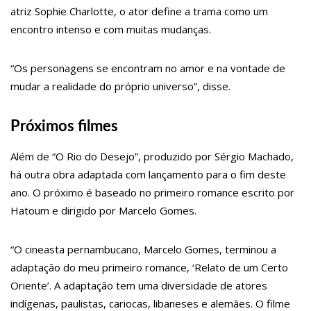
12:24
Livre da Globo, Galvão Bueno realiza sonho antigo e estreia
atriz Sophie Charlotte, o ator define a trama como um
programa
encontro intenso e com muitas mudanças.
11:35
Prefeitura e Sinetram emitem cartão PassaFácil gratuitamente
em ação itinerante
11:29
Com Lei Paulo Gustavo, governo garante R$ 3,8 bilhões para a
“Os personagens se encontram no amor e na vontade de
cultura
13:32
Governo do Amazonas vai em busca de modelo de parques
mudar a realidade do próprio universo”, disse.
ecoindustriais na Coreia do Sul
13:29
Vítima de Daniel Alves larga emprego e desabafa: ‘Raiva e
nojo’
Próximos filmes
13:24
Mulher é sequestrada, agredida e tem o cabelo raspado por
dívida de droga
13:18
Velório de Rita Lee, em São Paulo, será aberto ao público
Além de “O Rio do Desejo”, produzido por Sérgio Machado,
13:15
Nattan revela problema de saúde e afastamento temporário
há outra obra adaptada com lançamento para o fim deste
dos palcos
ano. O próximo é baseado no primeiro romance escrito por
13:10
Anaju quase lambe lingua de Tati Zaqui e dá abaixadinha na
calça: “Empinei pra foto mesmo”
Hatoum e dirigido por Marcelo Gomes.
13:06
Motorista de aplicativo é preso por levar e buscar bandidos
para assalto
13:03
Vídeo mostra exato momento que mototaxista despenca de
“O cineasta pernambucano, Marcelo Gomes, terminou a
barranco e passageiro morre
adaptação do meu primeiro romance, ‘Relato de um Certo
12:59
Manaus registra ocorrências de desabamento em manhã
chuvosa
Oriente’. A adaptação tem uma diversidade de atores
12:48
Polícia investiga caso de bebê que teve cabeça arrancada no
indígenas, paulistas, cariocas, libaneses e alemães. O filme
parto