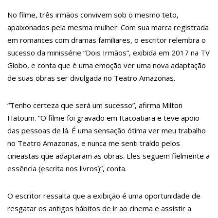
14:56
Vídeo: Reação de Ana Clara após não pegar buquê em
casamento viraliza: “Filho da put*! Nojento!”
No filme, três irmãos convivem sob o mesmo teto,
14:52
Procon-AM orienta população que Lei do Troco é válida e deve
apaixonados pela mesma mulher. Com sua marca registrada
ser respeitada
11:59
Empresário ‘Passarão’, dono do porto Chibatão, morre em São
em romances com dramas familiares, o escritor relembra o
Paulo
sucesso da minissérie “Dois Irmãos”, exibida em 2017 na TV
11:52
Petrobras anuncia nova política de preços de combustíveis
11:36
Acusado de divulgar fotos de corpo de Marília Mendonça e de
Globo, e conta que é uma emoção ver uma nova adaptação
outros artistas mortos vira réu
de suas obras ser divulgada no Teatro Amazonas.
11:28
Casal é surpreendido com gravidez de sêxtuplos e pai ‘passa
mal’
11:22
UEA e Sejusc lançam cursos de capacitação para atendimento
“Tenho certeza que será um sucesso”, afirma Milton
a Pessoas com Deficiência
11:09
Bruna Biancardi ganha mimo de R$ 820 de Neymar: ‘Se fez
Hatoum. “O filme foi gravado em Itacoatiara e teve apoio
presente mesmo distante’
das pessoas de lá. É uma sensação ótima ver meu trabalho
14:30
Wilson Lima entrega Caimi Ada Rodrigues Viana revitalizado à
população idosa da zona oeste
no Teatro Amazonas, e nunca me senti traído pelos
14:25
Confira quais bairros de Manaus ficarão sem energia nesta
cineastas que adaptaram as obras. Eles seguem fielmente a
segunda-feira (15)
essência (escrita nos livros)”, conta.
14:17
Motoristas de aplicativo entram em greve em todo o Brasil
14:10
Após matar colegas, policial grava vídeo: “Te vejo no inferno”;
assista
13:52
Jovem sofre queimaduras de 1º grau no rosto após celular
O escritor ressalta que a exibição é uma oportunidade de
explodir
resgatar os antigos hábitos de ir ao cinema e assistir a
13:35
Mulher morre atropelada a caminho do trabalho em Manaus