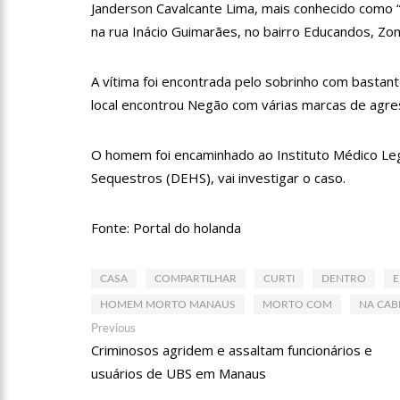
Janderson Cavalcante Lima, mais conhecido como
na rua Inácio Guimarães, no bairro Educandos, Zon
10:00
Linha Direta exibe v
A vítima foi encontrada pelo sobrinho com bastant
15:34
Faustão deixa Band 
local encontrou Negão com várias marcas de agres
O homem foi encaminhado ao Instituto Médico Lega
12:49
Padrasto é pego ass
Sequestros (DEHS), vai investigar o caso.
12:24
Vídeo de Zezé di Cam
Fonte: Portal do holanda
CASA
COMPARTILHAR
CURTI
DENTRO
11:43
Postos serão fiscaliz
HOMEM MORTO MANAUS
MORTO COM
NA CAB
Navegação
Previous
Previous
11:24
Campanha intensifica
post:
Criminosos agridem e assaltam funcionários e
de
usuários de UBS em Manaus
Post