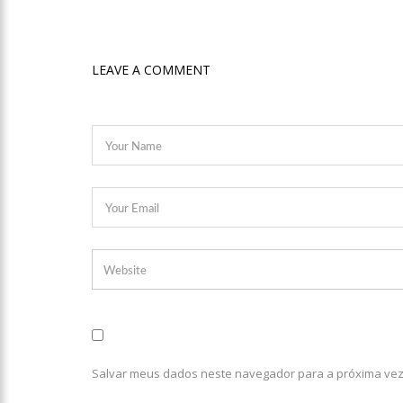
12:55
PIB do Japão registra
LEAVE A COMMENT
12:49
Anitta diz que ficou
12:37
Agenor Tupinambá fa
12:23
Influenciadora e ex 
14:56
Vídeo: Reação de Ana
put*! Nojento!”
14:52
Procon-AM orienta po
Salvar meus dados neste navegador para a próxima vez
11:59
Empresário ‘Passarão