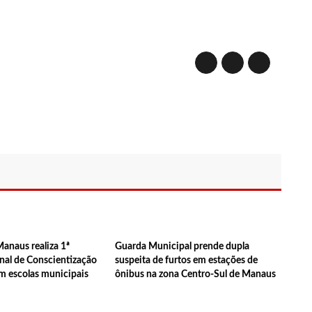
aria da Penha ganham tradução em idioma indígena
67 vagas de emprego nesta quinta-feira, 18/5
implantação de centro integrado para atender crianças e
olência
rtensão: SES-AM orienta sobre prevenção e tratamento adequado
tram em greve e cobram reajuste salarial de 25%
 vídeos gravados pelos dançarinos da Troup Caprichoso e Corpo
Manaus realiza 1ª
Guarda Municipal prende dupla
al de Conscientização
suspeita de furtos em estações de
 escolas municipais
ônibus na zona Centro-Sul de Manaus
uspensa a pedido do prefeito de Manaus