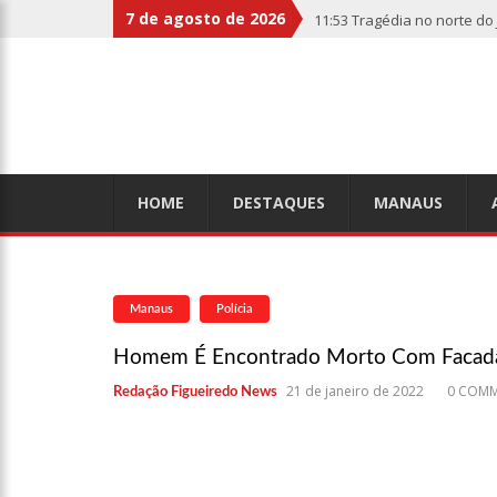
7 de agosto de 2026
11:53
Tragédia no norte do
penduradas na boca
11:46
Linha Direta divulga
relembre os fatos
11:39
Casal é torturado e
HOME
DESTAQUES
MANAUS
11:01
Vídeo: “Sofá voador”
Manaus
Polícia
10:32
Rússia destrói grand
Homem É Encontrado Morto Com Facad
21 de janeiro de 2022
0 COM
Redação Figueiredo News
10:26
Estado Unidos estão 
aliados
10:11
Homem é executado a