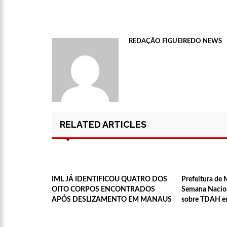
11:10
Constituição e Lei M
11:04
Sine Manaus oferta 1
REDAÇÃO FIGUEIREDO NEWS
10:49
Wilson Lima anuncia 
adolescentes vítimas de vi
13:24
Dia Mundial da Hipe
da doença
RELATED ARTICLES
13:19
Professores do AM en
13:14
Boi Caprichoso lança
IML JÁ IDENTIFICOU QUATRO DOS
Prefeitura de 
OITO CORPOS ENCONTRADOS
Semana Nacion
de Dança Caprichoso (CDC)
APÓS DESLIZAMENTO EM MANAUS
sobre TDAH em
13:07
Greve de ônibus é s