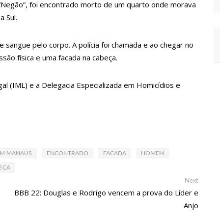
 “Negão”, foi encontrado morto de um quarto onde morava
a Sul.
ídeo com o corpo do menino Henry Borel
e sangue pelo corpo. A polícia foi chamada e ao chegar no
após 1 ano e meio na emissora
são física e uma facada na cabeça.
l (IML) e a Delegacia Especializada em Homicídios e
inando OnlyFans de enteada: “Me via fazendo sexo”
argo desafinando viraliza e fãs lamentam: “Luto”
EM MANAUS
ENCONTRADO
FACADA
HOMEM
ados para garantir queda nos preços, diz ministro
EÇA
Next
Next
 combate à violência sexual contra crianças
post:
BBB 22: Douglas e Rodrigo vencem a prova do Líder e
Anjo