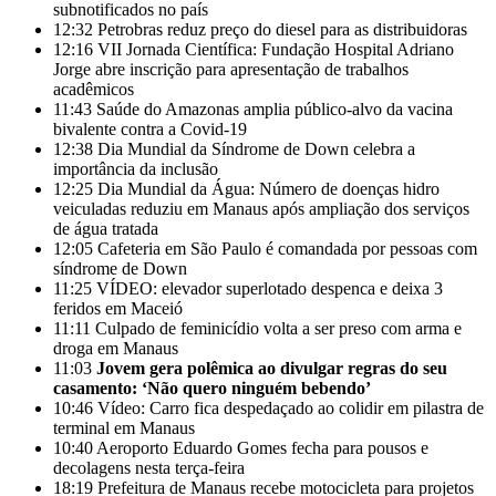
subnotificados no país
12:32
Petrobras reduz preço do diesel para as distribuidoras
12:16
VII Jornada Científica: Fundação Hospital Adriano
Jorge abre inscrição para apresentação de trabalhos
acadêmicos
11:43
Saúde do Amazonas amplia público-alvo da vacina
bivalente contra a Covid-19
12:38
Dia Mundial da Síndrome de Down celebra a
importância da inclusão
12:25
Dia Mundial da Água: Número de doenças hidro
veiculadas reduziu em Manaus após ampliação dos serviços
de água tratada
12:05
Cafeteria em São Paulo é comandada por pessoas com
síndrome de Down
11:25
VÍDEO: elevador superlotado despenca e deixa 3
feridos em Maceió
11:11
Culpado de feminicídio volta a ser preso com arma e
droga em Manaus
11:03
Jovem gera polêmica ao divulgar regras do seu
casamento: ‘Não quero ninguém bebendo’
10:46
Vídeo: Carro fica despedaçado ao colidir em pilastra de
terminal em Manaus
10:40
Aeroporto Eduardo Gomes fecha para pousos e
decolagens nesta terça-feira
18:19
Prefeitura de Manaus recebe motocicleta para projetos