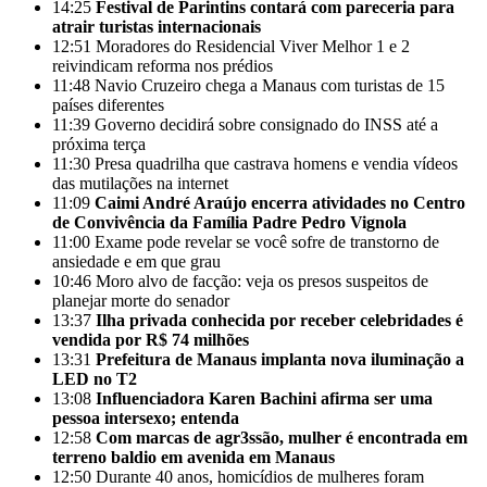
14:25
Festival de Parintins contará com pareceria para
atrair turistas internacionais
12:51
Moradores do Residencial Viver Melhor 1 e 2
reivindicam reforma nos prédios
11:48
Navio Cruzeiro chega a Manaus com turistas de 15
países diferentes
11:39
Governo decidirá sobre consignado do INSS até a
próxima terça
11:30
Presa quadrilha que castrava homens e vendia vídeos
das mutilações na internet
11:09
Caimi André Araújo encerra atividades no Centro
de Convivência da Família Padre Pedro Vignola
11:00
Exame pode revelar se você sofre de transtorno de
ansiedade e em que grau
10:46
Moro alvo de facção: veja os presos suspeitos de
planejar morte do senador
13:37
Ilha privada conhecida por receber celebridades é
vendida por R$ 74 milhões
13:31
Prefeitura de Manaus implanta nova iluminação a
LED no T2
13:08
Influenciadora Karen Bachini afirma ser uma
pessoa intersexo; entenda
12:58
Com marcas de agr3ssão, mulher é encontrada em
terreno baldio em avenida em Manaus
12:50
Durante 40 anos, homicídios de mulheres foram