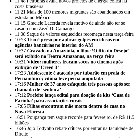
11:48
Petrobras avalia novos projetos de energia eólica na
costa brasileira
11:21
Mais de 100 menores migrantes são abandonados em
estrada no México
11:15
Graciele Lacerda revela motivo de ainda não ter se
casado com Zezé Di Camargo
11:08
Saque de valores esquecidos recomeça nesta terça-feira
10:53
Trio é preso por aplicar golpes em idosos em
agências bancárias no interior do AM
10:37
Gravado na Amazônia, o filme ‘O Rio do Desejo’
será exibido no Teatro Amazonas, na terça-feira
10:31
Vídeo: mulheres trocam socos no cinema após
exibição de ‘Creed 3’
17:23
Adolescente é atacado por tubarão em praia de
Pernambuco; vítima teve perna amputada
17:16
Mulher de 37 anos esfaqueia três pessoas após ser
chamada de ‘senhora’
17:12
Prefeito lança edital para doação de kits ‘Casa de
Farinha’ para associações rurais
17:05
Filhas encontram mãe morta dentro de casa no
Nova Floresta
16:51
Poupança tem saque recorde para fevereiro, de R$ 11,5
bilhões
16:46
Jojo Todynho rebate críticas por entrar na faculdade de
Direito