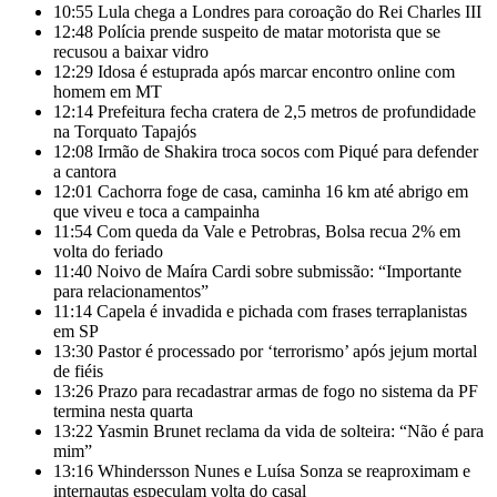
10:55
Lula chega a Londres para coroação do Rei Charles III
12:48
Polícia prende suspeito de matar motorista que se
recusou a baixar vidro
12:29
Idosa é estuprada após marcar encontro online com
homem em MT
12:14
Prefeitura fecha cratera de 2,5 metros de profundidade
na Torquato Tapajós
12:08
Irmão de Shakira troca socos com Piqué para defender
a cantora
12:01
Cachorra foge de casa, caminha 16 km até abrigo em
que viveu e toca a campainha
11:54
Com queda da Vale e Petrobras, Bolsa recua 2% em
volta do feriado
11:40
Noivo de Maíra Cardi sobre submissão: “Importante
para relacionamentos”
11:14
Capela é invadida e pichada com frases terraplanistas
em SP
13:30
Pastor é processado por ‘terrorismo’ após jejum mortal
de fiéis
13:26
Prazo para recadastrar armas de fogo no sistema da PF
termina nesta quarta
13:22
Yasmin Brunet reclama da vida de solteira: “Não é para
mim”
13:16
Whindersson Nunes e Luísa Sonza se reaproximam e
internautas especulam volta do casal