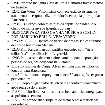
13:01
Prefeito inaugura Casa de Praia e enfatiza investimentos
no turismo
12:42
Em Viena, Wilson Lima conhece exitoso sistema de
tratamento de esgoto e diz que solução europeia pode ajudar
Amazonas
12:34
Os Corpos cobrem as ruas da capital do Sudão, e o
cheiro de morte invade hospitais do país
10:36
CAPIVARA FILÓ GANHA MÚSICA ESCRITA
POR MARINHO BELLO; VEJA VÍDEO
12:50
VÍDEO: Suspeitos de tráfico de drogas são capturados
dentro de bueiro em Manaus
12:33
Kim Kardashian compartilha encontro com “gata
milionária” do estilista Karl Lagerfeld
12:03
Putin assina decreto e abre caminho para deportação de
pessoas de regiões ocupadas na Ucrânia
11:52
Ex-mulher de Daniel Alves se muda com os filhos do
jogador para Barcelona
11:45
Idoso retoma emprego em banco 59 anos após ser preso
pela ditadura
11:39
Corpo de ganhador de loteria é encontrado concretado
após retirada do prêmio
11:33
Prefeito fiscaliza obras de creche e anuncia entrega para
as próximas semanas
11:26
PM prende filho suspeito de matar o pai a marteladas
por religião