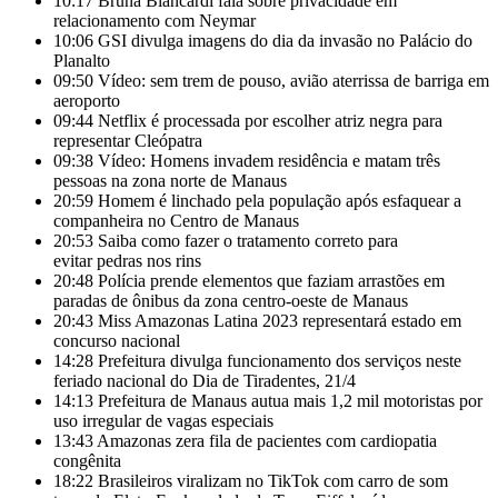
10:17
Bruna Biancardi fala sobre privacidade em
relacionamento com Neymar
10:06
GSI divulga imagens do dia da invasão no Palácio do
Planalto
09:50
Vídeo: sem trem de pouso, avião aterrissa de barriga em
aeroporto
09:44
Netflix é processada por escolher atriz negra para
representar Cleópatra
09:38
Vídeo: Homens invadem residência e matam três
pessoas na zona norte de Manaus
20:59
Homem é linchado pela população após esfaquear a
companheira no Centro de Manaus
20:53
Saiba como fazer o tratamento correto para
evitar pedras nos rins
20:48
Polícia prende elementos que faziam arrastões em
paradas de ônibus da zona centro-oeste de Manaus
20:43
Miss Amazonas Latina 2023 representará estado em
concurso nacional
14:28
Prefeitura divulga funcionamento dos serviços neste
feriado nacional do Dia de Tiradentes, 21/4
14:13
Prefeitura de Manaus autua mais 1,2 mil motoristas por
uso irregular de vagas especiais
13:43
Amazonas zera fila de pacientes com cardiopatia
congênita
18:22
Brasileiros viralizam no TikTok com carro de som