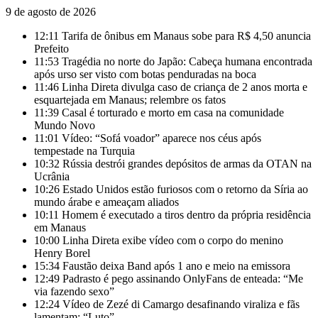
9 de agosto de 2026
12:11
Tarifa de ônibus em Manaus sobe para R$ 4,50 anuncia
Prefeito
11:53
Tragédia no norte do Japão: Cabeça humana encontrada
após urso ser visto com botas penduradas na boca
11:46
Linha Direta divulga caso de criança de 2 anos morta e
esquartejada em Manaus; relembre os fatos
11:39
Casal é torturado e morto em casa na comunidade
Mundo Novo
11:01
Vídeo: “Sofá voador” aparece nos céus após
tempestade na Turquia
10:32
Rússia destrói grandes depósitos de armas da OTAN na
Ucrânia
10:26
Estado Unidos estão furiosos com o retorno da Síria ao
mundo árabe e ameaçam aliados
10:11
Homem é executado a tiros dentro da própria residência
em Manaus
10:00
Linha Direta exibe vídeo com o corpo do menino
Henry Borel
15:34
Faustão deixa Band após 1 ano e meio na emissora
12:49
Padrasto é pego assinando OnlyFans de enteada: “Me
via fazendo sexo”
12:24
Vídeo de Zezé di Camargo desafinando viraliza e fãs
lamentam: “Luto”