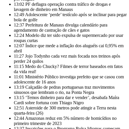
13:02
PF deflagra operação contra tráfico de drogas e
lavagem de dinheiro em Manaus
12:49
Adolescente ‘perde’ testículo após se inclinar para pegar
bola de golfe
12:37
Prefeitura de Manaus divulga calendário para
agendamento de castração de cães e gatos
12:24
Modelo diz ter sido expulsa de supermercado por usar
roupas curtas
12:07
Índice que mede a inflação dos aluguéis cai 0,95% em
abril
11:27
Jojo Todynho cada vez mais focada nos treinos após
perder 24 quilos
11:15
Medo do Chucky? Filmes de terror baseados em fatos
da vida real!
11:01
Ministério Público investiga prefeito que se casou com
adolescente de 16 anos
13:19
Calçadão de pedras portuguesas traz movimentos
sinuosos que lembram o rio, na Ponta Negra
13:15
‘Temos dinheiro para dar e vender’, desabafa Maíra
Cardi sobre fortuna com Thiago Nigro
12:51
Asteroide de 300 metros pode atingir a Terra nesta
quarta-feira (26)
12:44
Amazonas reduz em 5% número de homicídios no
primeiro trimestre de 2023
12:37
Inscrições para o Programa Bolsa Idiomas começam