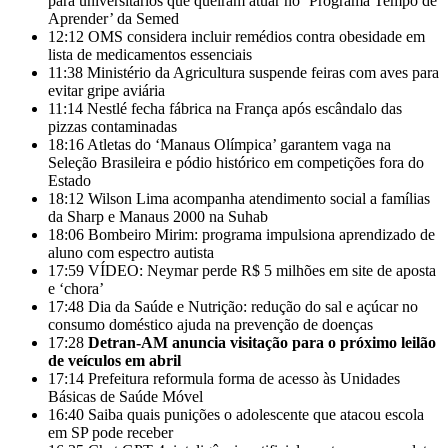
para universitários que queiram atuar no ‘Programa Tempo de
Aprender’ da Semed
12:12
OMS considera incluir remédios contra obesidade em
lista de medicamentos essenciais
11:38
Ministério da Agricultura suspende feiras com aves para
evitar gripe aviária
11:14
Nestlé fecha fábrica na França após escândalo das
pizzas contaminadas
18:16
Atletas do ‘Manaus Olímpica’ garantem vaga na
Seleção Brasileira e pódio histórico em competições fora do
Estado
18:12
Wilson Lima acompanha atendimento social a famílias
da Sharp e Manaus 2000 na Suhab
18:06
Bombeiro Mirim: programa impulsiona aprendizado de
aluno com espectro autista
17:59
VÍDEO: Neymar perde R$ 5 milhões em site de aposta
e ‘chora’
17:48
Dia da Saúde e Nutrição: redução do sal e açúcar no
consumo doméstico ajuda na prevenção de doenças
17:28
Detran-AM anuncia visitação para o próximo leilão
de veículos em abril
17:14
Prefeitura reformula forma de acesso às Unidades
Básicas de Saúde Móvel
16:40
Saiba quais punições o adolescente que atacou escola
em SP pode receber