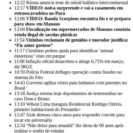
12:22
Rússia anuncia teste de míssil balístico intercontinental
12:17
VÍDEO: noiva surpreende e vai a casamento em
retroescavadeira no Pará
12:06
VÍDEO: Banda Scorpions encontra fãs e se prepara
para show em Manaus
12:00
Fiscalização em supermercados de Manaus constata
venda ilegal de sacolas plásticas
11:54
Vizinhos reclamam de gemidos e morador justifica:
“Fiz amor gostoso”
11:17
Cientistas pedem ajuda para identificar ‘animal
misterioso’ visto em parque
11:08
Inflação oficial desacelera e atinge 0,71% em março,
diz IBGE
10:59
Polícia Federal deflagra operação contra fraudes no
sistema do Fies
14:43
Governo agiliza vistos para haitianos com parentes no
Brasil
13:18
Justiça retoma hoje depoimentos de testemunhas no
caso Dom e Bruno
13:10
Wilson Lima inaugura Residencial Rodrigo Otávio,
primeiro habitacional do Prosamin+
12:47
Alok demora cinco anos para responder convite para
tocar em aniversário
12:34
“Não deixe para amanhã” diz idosa de 90 anos após
realizar o sonho de estudar