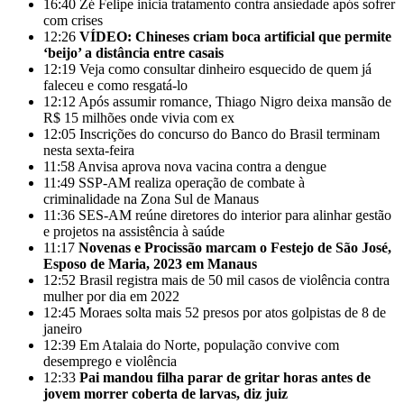
16:40
Zé Felipe inicia tratamento contra ansiedade após sofrer
com crises
12:26
VÍDEO: Chineses criam boca artificial que permite
‘beijo’ a distância entre casais
12:19
Veja como consultar dinheiro esquecido de quem já
faleceu e como resgatá-lo
12:12
Após assumir romance, Thiago Nigro deixa mansão de
R$ 15 milhões onde vivia com ex
12:05
Inscrições do concurso do Banco do Brasil terminam
nesta sexta-feira
11:58
Anvisa aprova nova vacina contra a dengue
11:49
SSP-AM realiza operação de combate à
criminalidade na Zona Sul de Manaus
11:36
SES-AM reúne diretores do interior para alinhar gestão
e projetos na assistência à saúde
11:17
Novenas e Procissão marcam o Festejo de São José,
Esposo de Maria, 2023 em Manaus
12:52
Brasil registra mais de 50 mil casos de violência contra
mulher por dia em 2022
12:45
Moraes solta mais 52 presos por atos golpistas de 8 de
janeiro
12:39
Em Atalaia do Norte, população convive com
desemprego e violência
12:33
Pai mandou filha parar de gritar horas antes de
jovem morrer coberta de larvas, diz juiz