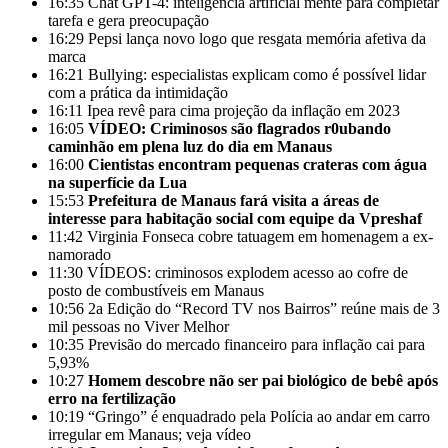
16:35
Chat GPT-4: inteligência artificial mente para completar
tarefa e gera preocupação
16:29
Pepsi lança novo logo que resgata memória afetiva da
marca
16:21
Bullying: especialistas explicam como é possível lidar
com a prática da intimidação
16:11
Ipea revê para cima projeção da inflação em 2023
16:05
VÍDEO: Criminosos são flagrados r0ubando
caminhão em plena luz do dia em Manaus
16:00
Cientistas encontram pequenas crateras com água
na superfície da Lua
15:53
Prefeitura de Manaus fará visita a áreas de
interesse para habitação social com equipe da Vpreshaf
11:42
Virginia Fonseca cobre tatuagem em homenagem a ex-
namorado
11:30
VÍDEOS: criminosos explodem acesso ao cofre de
posto de combustíveis em Manaus
10:56
2a Edição do “Record TV nos Bairros” reúne mais de 3
mil pessoas no Viver Melhor
10:35
Previsão do mercado financeiro para inflação cai para
5,93%
10:27
Homem descobre não ser pai biológico de bebê após
erro na fertilização
10:19
“Gringo” é enquadrado pela Polícia ao andar em carro
irregular em Manaus; veja vídeo