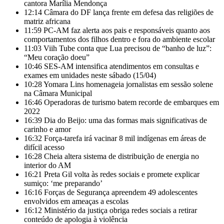
cantora Marília Mendonça
12:14
Câmara do DF lança frente em defesa das religiões de
matriz africana
11:59
PC-AM faz alerta aos pais e responsáveis quanto aos
comportamentos dos filhos dentro e fora do ambiente escolar
11:03
Viih Tube conta que Lua precisou de “banho de luz”:
“Meu coração doeu”
10:46
SES-AM intensifica atendimentos em consultas e
exames em unidades neste sábado (15/04)
10:28
Yomara Lins homenageia jornalistas em sessão solene
na Câmara Municipal
16:46
Operadoras de turismo batem recorde de embarques em
2022
16:39
Dia do Beijo: uma das formas mais significativas de
carinho e amor
16:32
Força-tarefa irá vacinar 8 mil indígenas em áreas de
difícil acesso
16:28
Cheia altera sistema de distribuição de energia no
interior do AM
16:21
Preta Gil volta às redes sociais e promete explicar
sumiço: ‘me preparando’
16:16
Forças de Segurança apreendem 49 adolescentes
envolvidos em ameaças a escolas
16:12
Ministério da justiça obriga redes sociais a retirar
conteúdo de apologia à violência