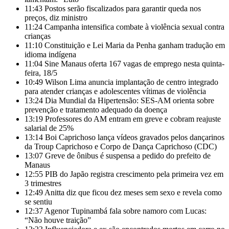
11:43
Postos serão fiscalizados para garantir queda nos
preços, diz ministro
11:24
Campanha intensifica combate à violência sexual contra
crianças
11:10
Constituição e Lei Maria da Penha ganham tradução em
idioma indígena
11:04
Sine Manaus oferta 167 vagas de emprego nesta quinta-
feira, 18/5
10:49
Wilson Lima anuncia implantação de centro integrado
para atender crianças e adolescentes vítimas de violência
13:24
Dia Mundial da Hipertensão: SES-AM orienta sobre
prevenção e tratamento adequado da doença
13:19
Professores do AM entram em greve e cobram reajuste
salarial de 25%
13:14
Boi Caprichoso lança vídeos gravados pelos dançarinos
da Troup Caprichoso e Corpo de Dança Caprichoso (CDC)
13:07
Greve de ônibus é suspensa a pedido do prefeito de
Manaus
12:55
PIB do Japão registra crescimento pela primeira vez em
3 trimestres
12:49
Anitta diz que ficou dez meses sem sexo e revela como
se sentiu
12:37
Agenor Tupinambá fala sobre namoro com Lucas:
“Não houve traição”