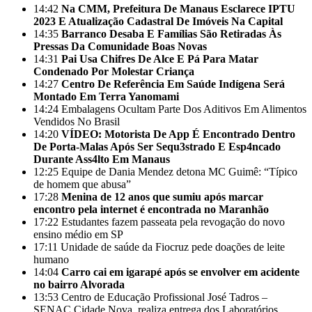
14:42
Na CMM, Prefeitura De Manaus Esclarece IPTU
2023 E Atualização Cadastral De Imóveis Na Capital
14:35
Barranco Desaba E Famílias São Retiradas Às
Pressas Da Comunidade Boas Novas
14:31
Pai Usa Chifres De Alce E Pá Para Matar
Condenado Por Molestar Criança
14:27
Centro De Referência Em Saúde Indígena Será
Montado Em Terra Yanomami
14:24
Embalagens Ocultam Parte Dos Aditivos Em Alimentos
Vendidos No Brasil
14:20
VÍDEO: Motorista De App É Encontrado Dentro
De Porta-Malas Após Ser Sequ3strado E Esp4ncado
Durante Ass4lto Em Manaus
12:25
Equipe de Dania Mendez detona MC Guimê: “Típico
de homem que abusa”
17:28
Menina de 12 anos que sumiu após marcar
encontro pela internet é encontrada no Maranhão
17:22
Estudantes fazem passeata pela revogação do novo
ensino médio em SP
17:11
Unidade de saúde da Fiocruz pede doações de leite
humano
14:04
Carro cai em igarapé após se envolver em acidente
no bairro Alvorada
13:53
Centro de Educação Profissional José Tadros –
SENAC Cidade Nova, realiza entrega dos Laboratórios