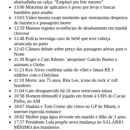
abaixadinha na calça: “Empinei pra foto mesmo”
13:06
Motorista de aplicativo é preso por levar e buscar
bandidos para assalto
13:03
Vídeo mostra exato momento que mototaxista despenca
de barranco e passageiro morre
12:59
Manaus registra ocorrências de desabamento em manhã
chuvosa
12:48
Polícia investiga caso de bebê que teve cabeça
arrancada no parto
12:43
Câmara debate sobre preço das passagens aéreas para o
Norte
11:39
Roger e Caio Ribeiro ‘atropelam’ Galvão Bueno e
animam a Globo
11:23
Key Alves confirma saída do vôlei e fatura R$ 3
milhões com o Onlyfans
11:10
Morre, aos 75 anos, Rita Lee, ícone do rock n’ roll
brasileiro
11:04
Gato desaparecido há 10 anos reencontra tutora
10:58
Homem t0rturad0 é jogado em frente à UBS do Cacau
Pirêra, no AM
18:07
Shakira e Tom Cruise são vistos no GP de Miami, e
internet especula romance
18:02
Mulher joga água fervente em marido e filho de 3 anos
17:57
Presidente Lula propõe nova mudança no SALÁRIO
MÍNIMO dos brasileiros