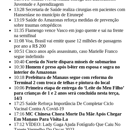
Juventude e Aprendizagem
13:28
Secretaria de Saúde realiza cirurgias em pacientes com
Hanseníase no município de Eirunepé
13:19
Saúde do Amazonas reforça medidas de prevenção
sobre traumas ortopédicos
11:35
Flamengo vence Vasco em jogo quente e sai na frente
na semifinal
11:08
Voa, Brasil vai emitir quase 12 milhões de passagens
por ano a R$ 200
10:51
Cinco anos após assassinato, caso Marielle Franco
segue indefinido
10:40
Coreia do Norte dispara mísseis de submarino
10:30
Homem é preso após b4ter em esposa e sogra no
interior do Amazonas
10:18
Prefeitura de Manaus segue com reforma do
Terminal 2 com troca de telhas e pintura do local
10:06
Primeira etapa de entrega do ‘Leite do Meu Filho’
para crianças de 1 e 2 anos será concluída nesta terça,
14/3
17:25
Saúde Reforça Importância De Completar Ciclo
Vacinal Contra A Covid-19
17:16
MC Chinesa Chora Morte Da Mãe Após Chegar
Em Manaus Para Visita-La
17:12
VÍDEO: Lady Gaga Ajuda Fotógrafo Que Caiu No
Tapete Vermelho Do Oscar 2023