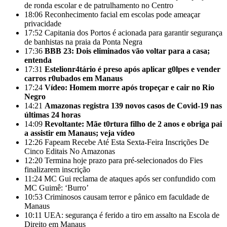
de ronda escolar e de patrulhamento no Centro
18:06
Reconhecimento facial em escolas pode ameaçar
privacidade
17:52
Capitania dos Portos é acionada para garantir segurança
de banhistas na praia da Ponta Negra
17:36
BBB 23: Dois eliminados vão voltar para a casa;
entenda
17:31
Estelionr4tário é preso após aplicar g0lpes e vender
carros r0ubados em Manaus
17:24
Vídeo: Homem morre após tropeçar e cair no Rio
Negro
14:21
Amazonas registra 139 novos casos de Covid-19 nas
últimas 24 horas
14:09
Revoltante: Mãe t0rtura filho de 2 anos e obriga pai
a assistir em Manaus; veja vídeo
12:26
Fapeam Recebe Até Esta Sexta-Feira Inscrições De
Cinco Editais No Amazonas
12:20
Termina hoje prazo para pré-selecionados do Fies
finalizarem inscrição
11:24
MC Gui reclama de ataques após ser confundido com
MC Guimê: ‘Burro’
10:53
Criminosos causam terror e pânico em faculdade de
Manaus
10:11
UEA: segurança é ferido a tiro em assalto na Escola de
Direito em Manaus