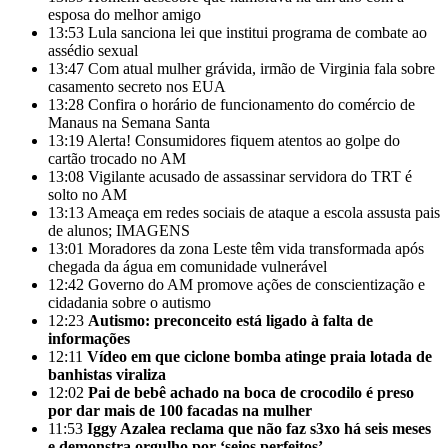
esposa do melhor amigo
13:53
Lula sanciona lei que institui programa de combate ao
assédio sexual
13:47
Com atual mulher grávida, irmão de Virginia fala sobre
casamento secreto nos EUA
13:28
Confira o horário de funcionamento do comércio de
Manaus na Semana Santa
13:19
Alerta! Consumidores fiquem atentos ao golpe do
cartão trocado no AM
13:08
Vigilante acusado de assassinar servidora do TRT é
solto no AM
13:13
Ameaça em redes sociais de ataque a escola assusta pais
de alunos; IMAGENS
13:01
Moradores da zona Leste têm vida transformada após
chegada da água em comunidade vulnerável
12:42
Governo do AM promove ações de conscientização e
cidadania sobre o autismo
12:23
Autismo: preconceito está ligado à falta de
informações
12:11
Vídeo em que ciclone bomba atinge praia lotada de
banhistas viraliza
12:02
Pai de bebê achado na boca de crocodilo é preso
por dar mais de 100 facadas na mulher
11:53
Iggy Azalea reclama que não faz s3xo há seis meses
e demonstra orgulho por ‘seios perfeitos’