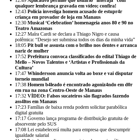
12:49
Aplicativo permite que usuário “interaja” com
qualquer lembrança gravada em vídeo; confira!
12:43
Polícia investiga homem acusado de estupr4r
criança em provador de loja em Manaus
12:30
Musical ‘Celebration’ homenageia anos 80 e 90 no
Teatro Amazonas
12:27
Maíra Cardi se declara a Thiago Nigro e causa
polêmica: “Desejo ser submissa todos os dias da minha vida”
18:05
Pit bull se assusta com o brilho nos dentes e arranca
nariz de mulher
17:52
Prefeitura convoca classificados do edital Thiago de
Mello – Novos Talentos e ‘Artistas e Profissionais da
Cultura’
17:47
Whindersson anuncia volta ao boxe e vai disputar
torneio mundial
17:38
Homem b4leado é encontrado agoniz4ndo em d0r
em rua na zona Centro-Oeste de Manaus
17:32
VÍDEO: Falsos sucateiros são flagrados fazendo
ass4ltos em Manaus
17:23
Famílias de baixa renda podem solicitar parabólica
digital gratuita
17:17
Governo lança programa de distribuição gratuita de
absorvente pelo SUS
17:08
Lei estabelecerá multa para empresa que descumprir
igualdade salarial