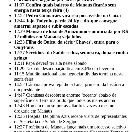
11:07
Confira quais bairros de Manaus ficarão sem
energia nesta terça-feira (4)
12:52
Pedro Guimarães vira réu por assédio na Caixa
12:44
Jojo Todynho perde 24 Kg e diz que consegue
amarrar sapatos e subir escadas
12:39
Mansão de luxo de Amazonino é anunciada por R$
12 milhões em Manaus; veja fotos
12:33
Filha de Quico, da série ‘Chaves’, entra para o
OnlyFans
12:27
Servidora da Saúde seduz, sequestra, dopa e rouba
gringo
12:11
Papa deverá ter alta neste sábado
11:29
Taxa de desocupação fica em 8,6% em fevereiro
11:15
Mutirão nacional para negociar dívidas termina nesta
sexta-feira
14:52
Câmara aprova repúdio a Lula, primeiro da história a
um presidente
14:47
Cientistas descobrem enorme ‘oceano’ abaixo da
superfície da Terra maior do que todos os mares acima
12:43
Homem é preso por assaltar três vezes a mesmo
drogaria em Manaus
12:35
Hospital Delphina Aziz recebe visita de representantes
da Secretaria de Saúde de Sergipe
12:27
Prefeitura de Manaus lança mais um processo seletivo