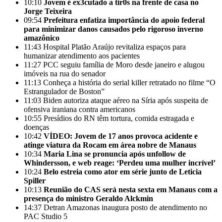
10:10
Jovem é ex3cutado a tir0s na frente de casa no
Jorge Teixeira
09:54
Prefeitura enfatiza importância do apoio federal
para minimizar danos causados pelo rigoroso inverno
amazônico
11:43
Hospital Platão Araújo revitaliza espaços para
humanizar atendimento aos pacientes
11:27
PCC seguiu família de Moro desde janeiro e alugou
imóveis na rua do senador
11:13
Conheça a história do serial killer retratado no filme “O
Estrangulador de Boston”
11:03
Biden autoriza ataque aéreo na Síria após suspeita de
ofensiva iraniana contra americanos
10:55
Presídios do RN têm tortura, comida estragada e
doenças
10:42
VÍDEO: Jovem de 17 anos provoca acidente e
atinge viatura da Rocam em área nobre de Manaus
10:34
Maria Lina se pronuncia após unfollow de
Whindersson, e web reage: ‘Perdeu uma mulher incrível’
10:24
Belo estreia como ator em série junto de Leticia
Spiller
10:13
Reunião do CAS será nesta sexta em Manaus com a
presença do ministro Geraldo Alckmin
14:37
Detran Amazonas inaugura posto de atendimento no
PAC Studio 5