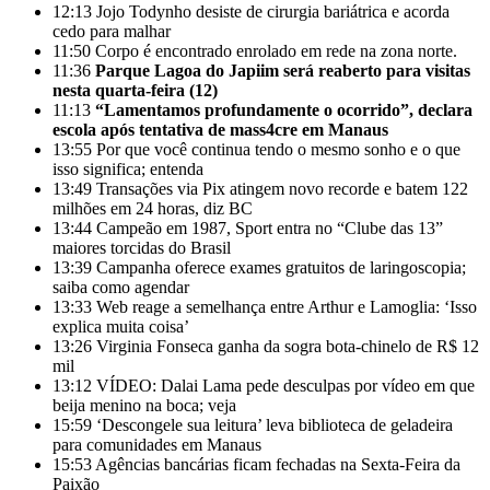
12:13
Jojo Todynho desiste de cirurgia bariátrica e acorda
cedo para malhar
11:50
Corpo é encontrado enrolado em rede na zona norte.
11:36
Parque Lagoa do Japiim será reaberto para visitas
nesta quarta-feira (12)
11:13
“Lamentamos profundamente o ocorrido”, declara
escola após tentativa de mass4cre em Manaus
13:55
Por que você continua tendo o mesmo sonho e o que
isso significa; entenda
13:49
Transações via Pix atingem novo recorde e batem 122
milhões em 24 horas, diz BC
13:44
Campeão em 1987, Sport entra no “Clube das 13”
maiores torcidas do Brasil
13:39
Campanha oferece exames gratuitos de laringoscopia;
saiba como agendar
13:33
Web reage a semelhança entre Arthur e Lamoglia: ‘Isso
explica muita coisa’
13:26
Virginia Fonseca ganha da sogra bota-chinelo de R$ 12
mil
13:12
VÍDEO: Dalai Lama pede desculpas por vídeo em que
beija menino na boca; veja
15:59
‘Descongele sua leitura’ leva biblioteca de geladeira
para comunidades em Manaus
15:53
Agências bancárias ficam fechadas na Sexta-Feira da
Paixão