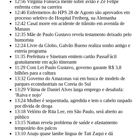
12:56
Virginia Fonseca mente sobre avião e Zé Felipe
enfrenta crise na carreira
12:46
Enfermeiros do HPS 28 de Agosto são aprovados em
processo seletivo do Hospital Freiberg, na Alemanha
12:42
Casal morre em acidente de trânsito em avenida de
Manaus
12:35
Mãe de Paulo Gustavo revela testamento deixado pelo
humorista
12:24
Livre da Globo, Galvão Bueno realiza sonho antigo e
estreia programa
11:35
Prefeitura e Sinetram emitem cartão PassaFácil
gratuitamente em ação itinerante
11:29
Com Lei Paulo Gustavo, governo garante R$ 3,8
bilhões para a cultura
13:32
Governo do Amazonas vai em busca de modelo de
parques ecoindustriais na Coreia do Sul
13:29
Vítima de Daniel Alves larga emprego e desabafa:
‘Raiva e nojo’
13:24
Mulher é sequestrada, agredida e tem o cabelo raspado
por dívida de droga
13:18
Velório de Rita Lee, em São Paulo, será aberto ao
público
13:15
Nattan revela problema de saúde e afastamento
temporário dos palcos
13:10
Anaju quase lambe lingua de Tati Zaqui e dá