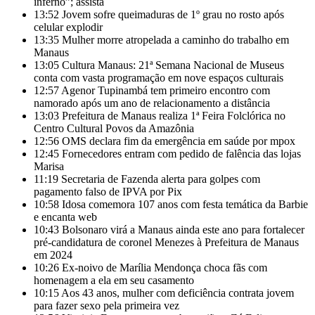
inferno”; assista
13:52
Jovem sofre queimaduras de 1º grau no rosto após
celular explodir
13:35
Mulher morre atropelada a caminho do trabalho em
Manaus
13:05
Cultura Manaus: 21ª Semana Nacional de Museus
conta com vasta programação em nove espaços culturais
12:57
Agenor Tupinambá tem primeiro encontro com
namorado após um ano de relacionamento a distância
13:03
Prefeitura de Manaus realiza 1ª Feira Folclórica no
Centro Cultural Povos da Amazônia
12:56
OMS declara fim da emergência em saúde por mpox
12:45
Fornecedores entram com pedido de falência das lojas
Marisa
11:19
Secretaria de Fazenda alerta para golpes com
pagamento falso de IPVA por Pix
10:58
Idosa comemora 107 anos com festa temática da Barbie
e encanta web
10:43
Bolsonaro virá a Manaus ainda este ano para fortalecer
pré-candidatura de coronel Menezes à Prefeitura de Manaus
em 2024
10:26
Ex-noivo de Marília Mendonça choca fãs com
homenagem a ela em seu casamento
10:15
Aos 43 anos, mulher com deficiência contrata jovem
para fazer sexo pela primeira vez