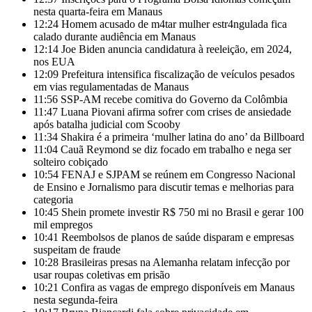
nesta quarta-feira em Manaus
12:24
Homem acusado de m4tar mulher estr4ngulada fica
calado durante audiência em Manaus
12:14
Joe Biden anuncia candidatura à reeleição, em 2024,
nos EUA
12:09
Prefeitura intensifica fiscalização de veículos pesados
em vias regulamentadas de Manaus
11:56
SSP-AM recebe comitiva do Governo da Colômbia
11:47
Luana Piovani afirma sofrer com crises de ansiedade
após batalha judicial com Scooby
11:34
Shakira é a primeira ‘mulher latina do ano’ da Billboard
11:04
Cauã Reymond se diz focado em trabalho e nega ser
solteiro cobiçado
10:54
FENAJ e SJPAM se reúnem em Congresso Nacional
de Ensino e Jornalismo para discutir temas e melhorias para
categoria
10:45
Shein promete investir R$ 750 mi no Brasil e gerar 100
mil empregos
10:41
Reembolsos de planos de saúde disparam e empresas
suspeitam de fraude
10:28
Brasileiras presas na Alemanha relatam infecção por
usar roupas coletivas em prisão
10:21
Confira as vagas de emprego disponíveis em Manaus
nesta segunda-feira