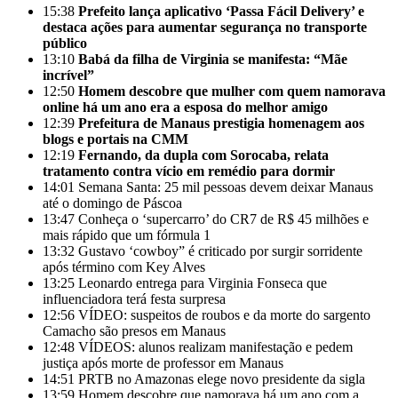
15:38
Prefeito lança aplicativo ‘Passa Fácil Delivery’ e
destaca ações para aumentar segurança no transporte
público
13:10
Babá da filha de Virginia se manifesta: “Mãe
incrível”
12:50
Homem descobre que mulher com quem namorava
online há um ano era a esposa do melhor amigo
12:39
Prefeitura de Manaus prestigia homenagem aos
blogs e portais na CMM
12:19
Fernando, da dupla com Sorocaba, relata
tratamento contra vício em remédio para dormir
14:01
Semana Santa: 25 mil pessoas devem deixar Manaus
até o domingo de Páscoa
13:47
Conheça o ‘supercarro’ do CR7 de R$ 45 milhões e
mais rápido que um fórmula 1
13:32
Gustavo ‘cowboy” é criticado por surgir sorridente
após término com Key Alves
13:25
Leonardo entrega para Virginia Fonseca que
influenciadora terá festa surpresa
12:56
VÍDEO: suspeitos de roubos e da morte do sargento
Camacho são presos em Manaus
12:48
VÍDEOS: alunos realizam manifestação e pedem
justiça após morte de professor em Manaus
14:51
PRTB no Amazonas elege novo presidente da sigla
13:59
Homem descobre que namorava há um ano com a