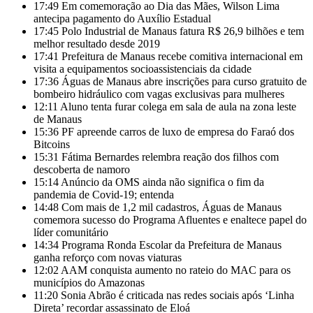
17:49
Em comemoração ao Dia das Mães, Wilson Lima
antecipa pagamento do Auxílio Estadual
17:45
Polo Industrial de Manaus fatura R$ 26,9 bilhões e tem
melhor resultado desde 2019
17:41
Prefeitura de Manaus recebe comitiva internacional em
visita a equipamentos socioassistenciais da cidade
17:36
Águas de Manaus abre inscrições para curso gratuito de
bombeiro hidráulico com vagas exclusivas para mulheres
12:11
Aluno tenta furar colega em sala de aula na zona leste
de Manaus
15:36
PF apreende carros de luxo de empresa do Faraó dos
Bitcoins
15:31
Fátima Bernardes relembra reação dos filhos com
descoberta de namoro
15:14
Anúncio da OMS ainda não significa o fim da
pandemia de Covid-19; entenda
14:48
Com mais de 1,2 mil cadastros, Águas de Manaus
comemora sucesso do Programa Afluentes e enaltece papel do
líder comunitário
14:34
Programa Ronda Escolar da Prefeitura de Manaus
ganha reforço com novas viaturas
12:02
AAM conquista aumento no rateio do MAC para os
municípios do Amazonas
11:20
Sonia Abrão é criticada nas redes sociais após ‘Linha
Direta’ recordar assassinato de Eloá