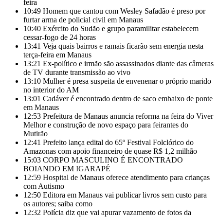
feira
10:49
Homem que cantou com Wesley Safadão é preso por
furtar arma de policial civil em Manaus
10:40
Exército do Sudão e grupo paramilitar estabelecem
cessar-fogo de 24 horas
13:41
Veja quais bairros e ramais ficarão sem energia nesta
terça-feira em Manaus
13:21
Ex-político e irmão são assassinados diante das câmeras
de TV durante transmissão ao vivo
13:10
Mulher é presa suspeita de envenenar o próprio marido
no interior do AM
13:01
Cadáver é encontrado dentro de saco embaixo de ponte
em Manaus
12:53
Prefeitura de Manaus anuncia reforma na feira do Viver
Melhor e construção de novo espaço para feirantes do
Mutirão
12:41
Prefeito lança edital do 65º Festival Folclórico do
Amazonas com apoio financeiro de quase R$ 1,2 milhão
15:03
CORPO MASCULINO É ENCONTRADO
BOIANDO EM IGARAPÉ
12:59
Hospital de Manaus oferece atendimento para crianças
com Autismo
12:50
Editora em Manaus vai publicar livros sem custo para
os autores; saiba como
12:32
Polícia diz que vai apurar vazamento de fotos da