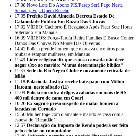
17:08
Novo Lote Do Abono PIS/Pasep Será Pago Nesta
Semana; Veja Quem Recebe
17:05
Prefeito David Almeida Decreta Estado De
Calamidade Pública Em Razão Das Chuvas
17:02
VÍDEO: Cachorro É Resgatado Após Ficar Sete Horas
S0terrado Em Manaus
16:39
VÍDEOS: Força-Tarefa Retira Famílias E Busca Conter
Danos Das Chuvas No Monte Das Oliveiras
14:42
Polícia prende homem que marcava encontros para
roubar e estuprar mulheres, em Manaus
11:49
Líder religioso diz que esposa cansada não deve
negar s3xo ao marido: “é uma determinação bíblica”
11:35
Sede do Rio Negro Clube é novamente retirada de
leilão
11:18
Palácio da Justiça recebe bate-papo com Milton
Hatoum, neste sábado (11)
11:09
Polícia encontra dr0gas avaliadas em mais de R$
400 mil dentro de cama em Coari
10:20
Ex-sogro é preso suspeito de matar homem a
facadas no Coroado
15:50
Mulher foge com o amante e marido se casa com a
esposa do ‘Ricardão’
12:57
Declaração do Imposto de Renda poderá ser feita
pelo celular ou computador