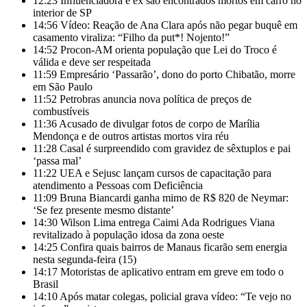
12:23
Influenciadora e ex são encontrados mortos em carro no
interior de SP
14:56
Vídeo: Reação de Ana Clara após não pegar buquê em
casamento viraliza: “Filho da put*! Nojento!”
14:52
Procon-AM orienta população que Lei do Troco é
válida e deve ser respeitada
11:59
Empresário ‘Passarão’, dono do porto Chibatão, morre
em São Paulo
11:52
Petrobras anuncia nova política de preços de
combustíveis
11:36
Acusado de divulgar fotos de corpo de Marília
Mendonça e de outros artistas mortos vira réu
11:28
Casal é surpreendido com gravidez de sêxtuplos e pai
‘passa mal’
11:22
UEA e Sejusc lançam cursos de capacitação para
atendimento a Pessoas com Deficiência
11:09
Bruna Biancardi ganha mimo de R$ 820 de Neymar:
‘Se fez presente mesmo distante’
14:30
Wilson Lima entrega Caimi Ada Rodrigues Viana
revitalizado à população idosa da zona oeste
14:25
Confira quais bairros de Manaus ficarão sem energia
nesta segunda-feira (15)
14:17
Motoristas de aplicativo entram em greve em todo o
Brasil
14:10
Após matar colegas, policial grava vídeo: “Te vejo no