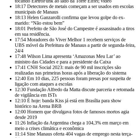
tocando EletroFunk ao lado da Torre Eiffel; vídeo
18:17
Detectores de metais começam a ser usados em escolas
municipais de Manaus
18:13
Helen Ganzarolli confirma que levou golpe do ex-
marido: “Não estou bem”
18:01
Prefeito de São José do Campestre é assassinado a tiros
em sua residência.
17:54
Moradores do Viver Melhor 1 recebem serviços de
UBS móvel da Prefeitura de Manaus a partir de segunda-feira,
24/4
17:48
Wilson Lima apresenta ‘Amazonas Meu Lar’ ao
ministro das Cidades e para a presidente da Caixa
17:41
CNH Social 2023: mais de 90 mil inscrições são
realizadas nas primeiras horas após a liberação do sistema
12:40
Em 10 dias, 225 pessoas foram presas por suspeita de
ligação com ataques a escolas
12:30
Fundação Alfredo da Matta discute parceria e retomada
de vigilância em ISTs
12:10
É hoje: banda Kiss já está em Brasília para show
histórico na Arena BRB
12:00
Homem que divulgava fotos de famosos mortos agia
desde 2019
11:26
Inflação da Argentina chega a 104,3% em março em
meio a crises climática e econômica
11:14
Sine Manaus oferta 404 vagas de emprego nesta terça-