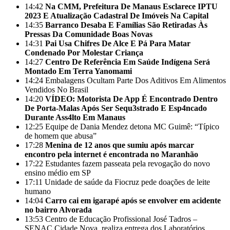
14:42
Na CMM, Prefeitura De Manaus Esclarece IPTU
2023 E Atualização Cadastral De Imóveis Na Capital
14:35
Barranco Desaba E Famílias São Retiradas Às
Pressas Da Comunidade Boas Novas
14:31
Pai Usa Chifres De Alce E Pá Para Matar
Condenado Por Molestar Criança
14:27
Centro De Referência Em Saúde Indígena Será
Montado Em Terra Yanomami
14:24
Embalagens Ocultam Parte Dos Aditivos Em Alimentos
Vendidos No Brasil
14:20
VÍDEO: Motorista De App É Encontrado Dentro
De Porta-Malas Após Ser Sequ3strado E Esp4ncado
Durante Ass4lto Em Manaus
12:25
Equipe de Dania Mendez detona MC Guimê: “Típico
de homem que abusa”
17:28
Menina de 12 anos que sumiu após marcar
encontro pela internet é encontrada no Maranhão
17:22
Estudantes fazem passeata pela revogação do novo
ensino médio em SP
17:11
Unidade de saúde da Fiocruz pede doações de leite
humano
14:04
Carro cai em igarapé após se envolver em acidente
no bairro Alvorada
13:53
Centro de Educação Profissional José Tadros –
SENAC Cidade Nova, realiza entrega dos Laboratórios