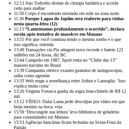
12:13
Jojo Todynho desiste de cirurgia bariátrica e acorda
cedo para malhar
11:50
Corpo é encontrado enrolado em rede na zona norte.
11:36
Parque Lagoa do Japiim será reaberto para visitas
nesta quarta-feira (12)
11:13
“Lamentamos profundamente o ocorrido”, declara
escola após tentativa de mass4cre em Manaus
13:55
Por que você continua tendo o mesmo sonho e o que
isso significa; entenda
13:49
Transações via Pix atingem novo recorde e batem 122
milhões em 24 horas, diz BC
13:44
Campeão em 1987, Sport entra no “Clube das 13”
maiores torcidas do Brasil
13:39
Campanha oferece exames gratuitos de laringoscopia;
saiba como agendar
13:33
Web reage a semelhança entre Arthur e Lamoglia: ‘Isso
explica muita coisa’
13:26
Virginia Fonseca ganha da sogra bota-chinelo de R$ 12
mil
13:12
VÍDEO: Dalai Lama pede desculpas por vídeo em que
beija menino na boca; veja
15:59
‘Descongele sua leitura’ leva biblioteca de geladeira
para comunidades em Manaus
15:53
Agências bancárias ficam fechadas na Sexta-Feira da
Paixão