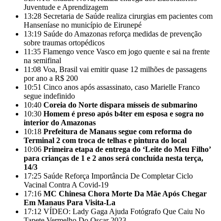
Juventude e Aprendizagem
13:28
Secretaria de Saúde realiza cirurgias em pacientes com
Hanseníase no município de Eirunepé
13:19
Saúde do Amazonas reforça medidas de prevenção
sobre traumas ortopédicos
11:35
Flamengo vence Vasco em jogo quente e sai na frente
na semifinal
11:08
Voa, Brasil vai emitir quase 12 milhões de passagens
por ano a R$ 200
10:51
Cinco anos após assassinato, caso Marielle Franco
segue indefinido
10:40
Coreia do Norte dispara mísseis de submarino
10:30
Homem é preso após b4ter em esposa e sogra no
interior do Amazonas
10:18
Prefeitura de Manaus segue com reforma do
Terminal 2 com troca de telhas e pintura do local
10:06
Primeira etapa de entrega do ‘Leite do Meu Filho’
para crianças de 1 e 2 anos será concluída nesta terça,
14/3
17:25
Saúde Reforça Importância De Completar Ciclo
Vacinal Contra A Covid-19
17:16
MC Chinesa Chora Morte Da Mãe Após Chegar
Em Manaus Para Visita-La
17:12
VÍDEO: Lady Gaga Ajuda Fotógrafo Que Caiu No
Tapete Vermelho Do Oscar 2023