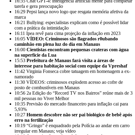
16:35
Chat GPT-4: inteligência artificial mente para completar
tarefa e gera preocupação
16:29
Pepsi lança novo logo que resgata memória afetiva da
marca
16:21
Bullying: especialistas explicam como é possível lidar
com a prática da intimidação
16:11
Ipea revê para cima projeção da inflação em 2023
16:05
VÍDEO: Criminosos são flagrados r0ubando
caminhão em plena luz do dia em Manaus
16:00
Cientistas encontram pequenas crateras com água
na superfície da Lua
15:53
Prefeitura de Manaus fará visita a áreas de
interesse para habitação social com equipe da Vpreshaf
11:42
Virginia Fonseca cobre tatuagem em homenagem a ex-
namorado
11:30
VÍDEOS: criminosos explodem acesso ao cofre de
posto de combustíveis em Manaus
10:56
2a Edição do “Record TV nos Bairros” reúne mais de 3
mil pessoas no Viver Melhor
10:35
Previsão do mercado financeiro para inflação cai para
5,93%
10:27
Homem descobre não ser pai biológico de bebê após
erro na fertilização
10:19
“Gringo” é enquadrado pela Polícia ao andar em carro
irregular em Manaus; veja vídeo