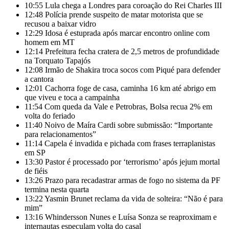
10:55
Lula chega a Londres para coroação do Rei Charles III
12:48
Polícia prende suspeito de matar motorista que se
recusou a baixar vidro
12:29
Idosa é estuprada após marcar encontro online com
homem em MT
12:14
Prefeitura fecha cratera de 2,5 metros de profundidade
na Torquato Tapajós
12:08
Irmão de Shakira troca socos com Piqué para defender
a cantora
12:01
Cachorra foge de casa, caminha 16 km até abrigo em
que viveu e toca a campainha
11:54
Com queda da Vale e Petrobras, Bolsa recua 2% em
volta do feriado
11:40
Noivo de Maíra Cardi sobre submissão: “Importante
para relacionamentos”
11:14
Capela é invadida e pichada com frases terraplanistas
em SP
13:30
Pastor é processado por ‘terrorismo’ após jejum mortal
de fiéis
13:26
Prazo para recadastrar armas de fogo no sistema da PF
termina nesta quarta
13:22
Yasmin Brunet reclama da vida de solteira: “Não é para
mim”
13:16
Whindersson Nunes e Luísa Sonza se reaproximam e
internautas especulam volta do casal