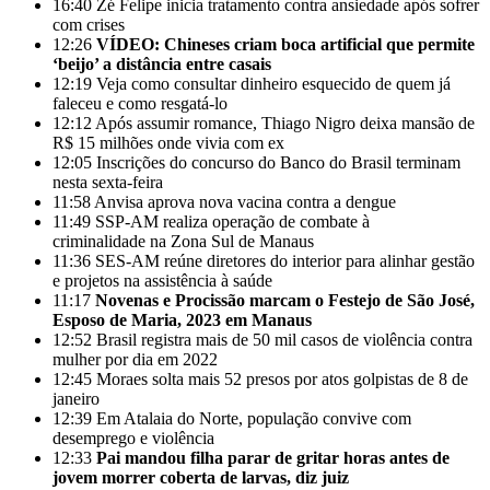
16:40
Zé Felipe inicia tratamento contra ansiedade após sofrer
com crises
12:26
VÍDEO: Chineses criam boca artificial que permite
‘beijo’ a distância entre casais
12:19
Veja como consultar dinheiro esquecido de quem já
faleceu e como resgatá-lo
12:12
Após assumir romance, Thiago Nigro deixa mansão de
R$ 15 milhões onde vivia com ex
12:05
Inscrições do concurso do Banco do Brasil terminam
nesta sexta-feira
11:58
Anvisa aprova nova vacina contra a dengue
11:49
SSP-AM realiza operação de combate à
criminalidade na Zona Sul de Manaus
11:36
SES-AM reúne diretores do interior para alinhar gestão
e projetos na assistência à saúde
11:17
Novenas e Procissão marcam o Festejo de São José,
Esposo de Maria, 2023 em Manaus
12:52
Brasil registra mais de 50 mil casos de violência contra
mulher por dia em 2022
12:45
Moraes solta mais 52 presos por atos golpistas de 8 de
janeiro
12:39
Em Atalaia do Norte, população convive com
desemprego e violência
12:33
Pai mandou filha parar de gritar horas antes de
jovem morrer coberta de larvas, diz juiz