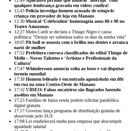
12:49
Aplicativo permite que usuário “interaja” com
qualquer lembrança gravada em vídeo; confira!
12:43
Polícia investiga homem acusado de estupr4r
criança em provador de loja em Manaus
12:30
Musical ‘Celebration’ homenageia anos 80 e 90 no
Teatro Amazonas
12:27
Maíra Cardi se declara a Thiago Nigro e causa
polêmica: “Desejo ser submissa todos os dias da minha vida”
18:05
Pit bull se assusta com o brilho nos dentes e arranca
nariz de mulher
17:52
Prefeitura convoca classificados do edital Thiago de
Mello – Novos Talentos e ‘Artistas e Profissionais da
Cultura’
17:47
Whindersson anuncia volta ao boxe e vai disputar
torneio mundial
17:38
Homem b4leado é encontrado agoniz4ndo em d0r
em rua na zona Centro-Oeste de Manaus
17:32
VÍDEO: Falsos sucateiros são flagrados fazendo
ass4ltos em Manaus
17:23
Famílias de baixa renda podem solicitar parabólica
digital gratuita
17:17
Governo lança programa de distribuição gratuita de
absorvente pelo SUS
17:08
Lei estabelecerá multa para empresa que descumprir
igualdade salarial