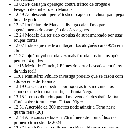
13:02
PF deflagra operação contra tráfico de drogas e
lavagem de dinheiro em Manaus
12:49
Adolescente ‘perde’ testículo após se inclinar para pegar
bola de golfe
12:37
Prefeitura de Manaus divulga calendário para
agendamento de castração de cães e gatos
12:24
Modelo diz ter sido expulsa de supermercado por usar
roupas curtas
12:07
Índice que mede a inflação dos aluguéis cai 0,95% em
abril
11:27
Jojo Todynho cada vez mais focada nos treinos após
perder 24 quilos
11:15
Medo do Chucky? Filmes de terror baseados em fatos
da vida real!
11:01
Ministério Público investiga prefeito que se casou com
adolescente de 16 anos
13:19
Calçadão de pedras portuguesas traz movimentos
sinuosos que lembram o rio, na Ponta Negra
13:15
‘Temos dinheiro para dar e vender’, desabafa Maíra
Cardi sobre fortuna com Thiago Nigro
12:51
Asteroide de 300 metros pode atingir a Terra nesta
quarta-feira (26)
12:44
Amazonas reduz em 5% número de homicídios no
primeiro trimestre de 2023
12:37
Inscrições para o Programa Bolsa Idiomas começam