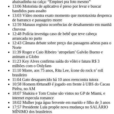
abaixadinha na calça: “Empinei pra foto mesmo”
13:06
Motorista de aplicativo é preso por levar e buscar
bandidos para assalto
13:03
Vídeo mostra exato momento que mototaxista despenca
de barranco e passageiro morre
12:59
Manaus registra ocorrências de desabamento em manhã
chuvosa
12:48
Polícia investiga caso de bebê que teve cabeça
arrancada no parto
12:43
Câmara debate sobre preço das passagens aéreas para o
Norte
11:39
Roger e Caio Ribeiro ‘atropelam’ Galvão Bueno e
animam a Globo
11:23
Key Alves confirma saída do vôlei e fatura R$ 3
milhões com o Onlyfans
11:10
Morre, aos 75 anos, Rita Lee, ícone do rock n’ roll
brasileiro
11:04
Gato desaparecido há 10 anos reencontra tutora
10:58
Homem t0rturad0 é jogado em frente à UBS do Cacau
Pirêra, no AM
18:07
Shakira e Tom Cruise são vistos no GP de Miami, e
internet especula romance
18:02
Mulher joga água fervente em marido e filho de 3 anos
17:57
Presidente Lula propõe nova mudança no SALÁRIO
MÍNIMO dos brasileiros