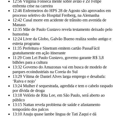
12:56
Virginia Fonseca mente sobre avião e Zé Felipe
enfrenta crise na carreira
12:46
Enfermeiros do HPS 28 de Agosto são aprovados em
processo seletivo do Hospital Freiberg, na Alemanha
12:42
Casal morre em acidente de trânsito em avenida de
Manaus
12:35
Mãe de Paulo Gustavo revela testamento deixado pelo
humorista
12:24
Livre da Globo, Galvão Bueno realiza sonho antigo e
estreia programa
11:35
Prefeitura e Sinetram emitem cartão PassaFácil
gratuitamente em ação itinerante
11:29
Com Lei Paulo Gustavo, governo garante R$ 3,8
bilhões para a cultura
13:32
Governo do Amazonas vai em busca de modelo de
parques ecoindustriais na Coreia do Sul
13:29
Vítima de Daniel Alves larga emprego e desabafa:
‘Raiva e nojo’
13:24
Mulher é sequestrada, agredida e tem o cabelo raspado
por dívida de droga
13:18
Velório de Rita Lee, em São Paulo, será aberto ao
público
13:15
Nattan revela problema de saúde e afastamento
temporário dos palcos
13:10
Anaju quase lambe lingua de Tati Zaqui e dá