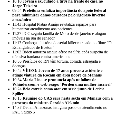
10:10
Jovem é ex3cutado a tir0s na frente de casa no
Jorge Teixeira
09:54
Prefeitura enfatiza importância do apoio federal
para minimizar danos causados pelo rigoroso inverno
amazônico
11:43
Hospital Platão Araújo revitaliza espaços para
humanizar atendimento aos pacientes
11:27
PCC seguiu família de Moro desde janeiro e alugou
imóveis na rua do senador
11:13
Conheça a história do serial killer retratado no filme “O
Estrangulador de Boston”
11:03
Biden autoriza ataque aéreo na Síria após suspeita de
ofensiva iraniana contra americanos
10:55
Presídios do RN têm tortura, comida estragada e
doenças
10:42
VÍDEO: Jovem de 17 anos provoca acidente e
atinge viatura da Rocam em área nobre de Manaus
10:34
Maria Lina se pronuncia após unfollow de
Whindersson, e web reage: ‘Perdeu uma mulher incrível’
10:24
Belo estreia como ator em série junto de Leticia
Spiller
10:13
Reunião do CAS será nesta sexta em Manaus com a
presença do ministro Geraldo Alckmin
14:37
Detran Amazonas inaugura posto de atendimento no
PAC Studio 5