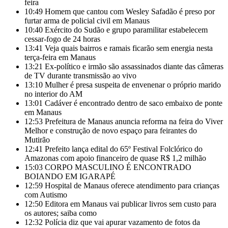
feira
10:49
Homem que cantou com Wesley Safadão é preso por
furtar arma de policial civil em Manaus
10:40
Exército do Sudão e grupo paramilitar estabelecem
cessar-fogo de 24 horas
13:41
Veja quais bairros e ramais ficarão sem energia nesta
terça-feira em Manaus
13:21
Ex-político e irmão são assassinados diante das câmeras
de TV durante transmissão ao vivo
13:10
Mulher é presa suspeita de envenenar o próprio marido
no interior do AM
13:01
Cadáver é encontrado dentro de saco embaixo de ponte
em Manaus
12:53
Prefeitura de Manaus anuncia reforma na feira do Viver
Melhor e construção de novo espaço para feirantes do
Mutirão
12:41
Prefeito lança edital do 65º Festival Folclórico do
Amazonas com apoio financeiro de quase R$ 1,2 milhão
15:03
CORPO MASCULINO É ENCONTRADO
BOIANDO EM IGARAPÉ
12:59
Hospital de Manaus oferece atendimento para crianças
com Autismo
12:50
Editora em Manaus vai publicar livros sem custo para
os autores; saiba como
12:32
Polícia diz que vai apurar vazamento de fotos da