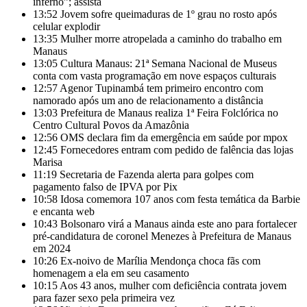
inferno”; assista
13:52
Jovem sofre queimaduras de 1º grau no rosto após
celular explodir
13:35
Mulher morre atropelada a caminho do trabalho em
Manaus
13:05
Cultura Manaus: 21ª Semana Nacional de Museus
conta com vasta programação em nove espaços culturais
12:57
Agenor Tupinambá tem primeiro encontro com
namorado após um ano de relacionamento a distância
13:03
Prefeitura de Manaus realiza 1ª Feira Folclórica no
Centro Cultural Povos da Amazônia
12:56
OMS declara fim da emergência em saúde por mpox
12:45
Fornecedores entram com pedido de falência das lojas
Marisa
11:19
Secretaria de Fazenda alerta para golpes com
pagamento falso de IPVA por Pix
10:58
Idosa comemora 107 anos com festa temática da Barbie
e encanta web
10:43
Bolsonaro virá a Manaus ainda este ano para fortalecer
pré-candidatura de coronel Menezes à Prefeitura de Manaus
em 2024
10:26
Ex-noivo de Marília Mendonça choca fãs com
homenagem a ela em seu casamento
10:15
Aos 43 anos, mulher com deficiência contrata jovem
para fazer sexo pela primeira vez