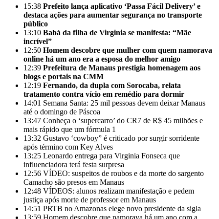
15:38
Prefeito lança aplicativo ‘Passa Fácil Delivery’ e
destaca ações para aumentar segurança no transporte
público
13:10
Babá da filha de Virginia se manifesta: “Mãe
incrível”
12:50
Homem descobre que mulher com quem namorava
online há um ano era a esposa do melhor amigo
12:39
Prefeitura de Manaus prestigia homenagem aos
blogs e portais na CMM
12:19
Fernando, da dupla com Sorocaba, relata
tratamento contra vício em remédio para dormir
14:01
Semana Santa: 25 mil pessoas devem deixar Manaus
até o domingo de Páscoa
13:47
Conheça o ‘supercarro’ do CR7 de R$ 45 milhões e
mais rápido que um fórmula 1
13:32
Gustavo ‘cowboy” é criticado por surgir sorridente
após término com Key Alves
13:25
Leonardo entrega para Virginia Fonseca que
influenciadora terá festa surpresa
12:56
VÍDEO: suspeitos de roubos e da morte do sargento
Camacho são presos em Manaus
12:48
VÍDEOS: alunos realizam manifestação e pedem
justiça após morte de professor em Manaus
14:51
PRTB no Amazonas elege novo presidente da sigla
13:59
Homem descobre que namorava há um ano com a