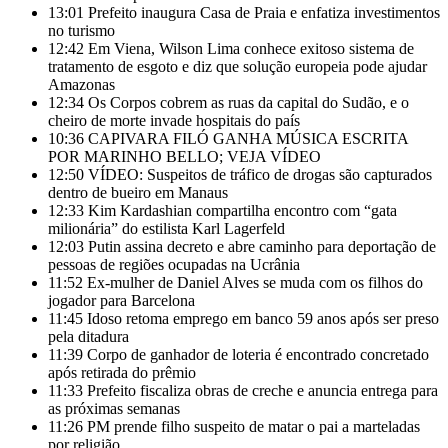
13:01
Prefeito inaugura Casa de Praia e enfatiza investimentos
no turismo
12:42
Em Viena, Wilson Lima conhece exitoso sistema de
tratamento de esgoto e diz que solução europeia pode ajudar
Amazonas
12:34
Os Corpos cobrem as ruas da capital do Sudão, e o
cheiro de morte invade hospitais do país
10:36
CAPIVARA FILÓ GANHA MÚSICA ESCRITA
POR MARINHO BELLO; VEJA VÍDEO
12:50
VÍDEO: Suspeitos de tráfico de drogas são capturados
dentro de bueiro em Manaus
12:33
Kim Kardashian compartilha encontro com “gata
milionária” do estilista Karl Lagerfeld
12:03
Putin assina decreto e abre caminho para deportação de
pessoas de regiões ocupadas na Ucrânia
11:52
Ex-mulher de Daniel Alves se muda com os filhos do
jogador para Barcelona
11:45
Idoso retoma emprego em banco 59 anos após ser preso
pela ditadura
11:39
Corpo de ganhador de loteria é encontrado concretado
após retirada do prêmio
11:33
Prefeito fiscaliza obras de creche e anuncia entrega para
as próximas semanas
11:26
PM prende filho suspeito de matar o pai a marteladas
por religião