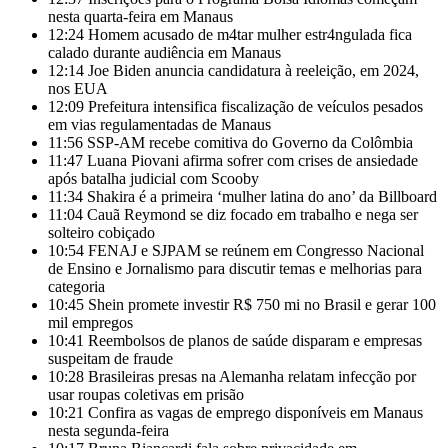
nesta quarta-feira em Manaus
12:24
Homem acusado de m4tar mulher estr4ngulada fica
calado durante audiência em Manaus
12:14
Joe Biden anuncia candidatura à reeleição, em 2024,
nos EUA
12:09
Prefeitura intensifica fiscalização de veículos pesados
em vias regulamentadas de Manaus
11:56
SSP-AM recebe comitiva do Governo da Colômbia
11:47
Luana Piovani afirma sofrer com crises de ansiedade
após batalha judicial com Scooby
11:34
Shakira é a primeira ‘mulher latina do ano’ da Billboard
11:04
Cauã Reymond se diz focado em trabalho e nega ser
solteiro cobiçado
10:54
FENAJ e SJPAM se reúnem em Congresso Nacional
de Ensino e Jornalismo para discutir temas e melhorias para
categoria
10:45
Shein promete investir R$ 750 mi no Brasil e gerar 100
mil empregos
10:41
Reembolsos de planos de saúde disparam e empresas
suspeitam de fraude
10:28
Brasileiras presas na Alemanha relatam infecção por
usar roupas coletivas em prisão
10:21
Confira as vagas de emprego disponíveis em Manaus
nesta segunda-feira