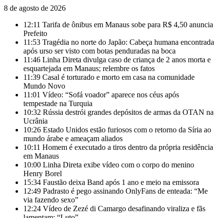
8 de agosto de 2026
12:11
Tarifa de ônibus em Manaus sobe para R$ 4,50 anuncia
Prefeito
11:53
Tragédia no norte do Japão: Cabeça humana encontrada
após urso ser visto com botas penduradas na boca
11:46
Linha Direta divulga caso de criança de 2 anos morta e
esquartejada em Manaus; relembre os fatos
11:39
Casal é torturado e morto em casa na comunidade
Mundo Novo
11:01
Vídeo: “Sofá voador” aparece nos céus após
tempestade na Turquia
10:32
Rússia destrói grandes depósitos de armas da OTAN na
Ucrânia
10:26
Estado Unidos estão furiosos com o retorno da Síria ao
mundo árabe e ameaçam aliados
10:11
Homem é executado a tiros dentro da própria residência
em Manaus
10:00
Linha Direta exibe vídeo com o corpo do menino
Henry Borel
15:34
Faustão deixa Band após 1 ano e meio na emissora
12:49
Padrasto é pego assinando OnlyFans de enteada: “Me
via fazendo sexo”
12:24
Vídeo de Zezé di Camargo desafinando viraliza e fãs
lamentam: “Luto”