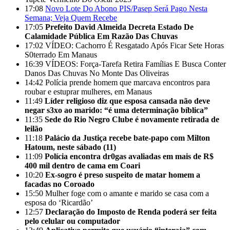
17:08
Novo Lote Do Abono PIS/Pasep Será Pago Nesta
Semana; Veja Quem Recebe
17:05
Prefeito David Almeida Decreta Estado De
Calamidade Pública Em Razão Das Chuvas
17:02
VÍDEO: Cachorro É Resgatado Após Ficar Sete Horas
S0terrado Em Manaus
16:39
VÍDEOS: Força-Tarefa Retira Famílias E Busca Conter
Danos Das Chuvas No Monte Das Oliveiras
14:42
Polícia prende homem que marcava encontros para
roubar e estuprar mulheres, em Manaus
11:49
Líder religioso diz que esposa cansada não deve
negar s3xo ao marido: “é uma determinação bíblica”
11:35
Sede do Rio Negro Clube é novamente retirada de
leilão
11:18
Palácio da Justiça recebe bate-papo com Milton
Hatoum, neste sábado (11)
11:09
Polícia encontra dr0gas avaliadas em mais de R$
400 mil dentro de cama em Coari
10:20
Ex-sogro é preso suspeito de matar homem a
facadas no Coroado
15:50
Mulher foge com o amante e marido se casa com a
esposa do ‘Ricardão’
12:57
Declaração do Imposto de Renda poderá ser feita
pelo celular ou computador