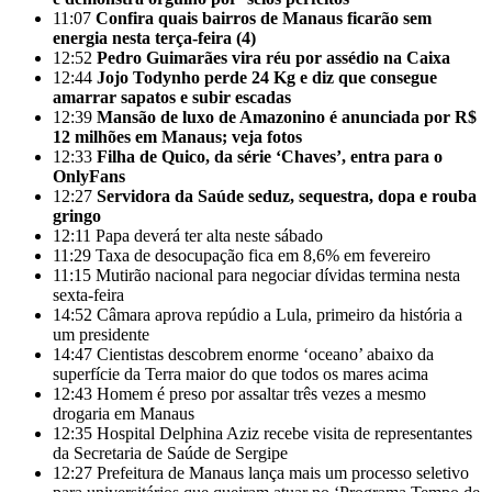
11:07
Confira quais bairros de Manaus ficarão sem
energia nesta terça-feira (4)
12:52
Pedro Guimarães vira réu por assédio na Caixa
12:44
Jojo Todynho perde 24 Kg e diz que consegue
amarrar sapatos e subir escadas
12:39
Mansão de luxo de Amazonino é anunciada por R$
12 milhões em Manaus; veja fotos
12:33
Filha de Quico, da série ‘Chaves’, entra para o
OnlyFans
12:27
Servidora da Saúde seduz, sequestra, dopa e rouba
gringo
12:11
Papa deverá ter alta neste sábado
11:29
Taxa de desocupação fica em 8,6% em fevereiro
11:15
Mutirão nacional para negociar dívidas termina nesta
sexta-feira
14:52
Câmara aprova repúdio a Lula, primeiro da história a
um presidente
14:47
Cientistas descobrem enorme ‘oceano’ abaixo da
superfície da Terra maior do que todos os mares acima
12:43
Homem é preso por assaltar três vezes a mesmo
drogaria em Manaus
12:35
Hospital Delphina Aziz recebe visita de representantes
da Secretaria de Saúde de Sergipe
12:27
Prefeitura de Manaus lança mais um processo seletivo