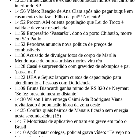
12:23
Influenciadora e ex são encontrados mortos em carro no
interior de SP
14:56
Vídeo: Reação de Ana Clara após não pegar buquê em
casamento viraliza: “Filho da put*! Nojento!”
14:52
Procon-AM orienta população que Lei do Troco é
válida e deve ser respeitada
11:59
Empresário ‘Passarão’, dono do porto Chibatão, morre
em São Paulo
11:52
Petrobras anuncia nova política de preços de
combustíveis
11:36
Acusado de divulgar fotos de corpo de Marília
Mendonça e de outros artistas mortos vira réu
11:28
Casal é surpreendido com gravidez de sêxtuplos e pai
‘passa mal’
11:22
UEA e Sejusc lançam cursos de capacitação para
atendimento a Pessoas com Deficiência
11:09
Bruna Biancardi ganha mimo de R$ 820 de Neymar:
‘Se fez presente mesmo distante’
14:30
Wilson Lima entrega Caimi Ada Rodrigues Viana
revitalizado à população idosa da zona oeste
14:25
Confira quais bairros de Manaus ficarão sem energia
nesta segunda-feira (15)
14:17
Motoristas de aplicativo entram em greve em todo o
Brasil
14:10
Após matar colegas, policial grava vídeo: “Te vejo no