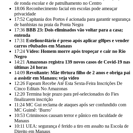
de ronda escolar e de patrulhamento no Centro
18:06
Reconhecimento facial em escolas pode ameaçar
privacidade
17:52
Capitania dos Portos é acionada para garantir segurança
de banhistas na praia da Ponta Negra
17:36
BBB 23: Dois eliminados vão voltar para a casa;
entenda
17:31
Estelionr4tário é preso após aplicar g0lpes e vender
carros r0ubados em Manaus
17:24
Vídeo: Homem morre após tropeçar e cair no Rio
Negro
14:21
Amazonas registra 139 novos casos de Covid-19 nas
últimas 24 horas
14:09
Revoltante: Mãe t0rtura filho de 2 anos e obriga pai
a assistir em Manaus; veja vídeo
12:26
Fapeam Recebe Até Esta Sexta-Feira Inscrições De
Cinco Editais No Amazonas
12:20
Termina hoje prazo para pré-selecionados do Fies
finalizarem inscrição
11:24
MC Gui reclama de ataques após ser confundido com
MC Guimê: ‘Burro’
10:53
Criminosos causam terror e pânico em faculdade de
Manaus
10:11
UEA: segurança é ferido a tiro em assalto na Escola de
Direito em Manaus