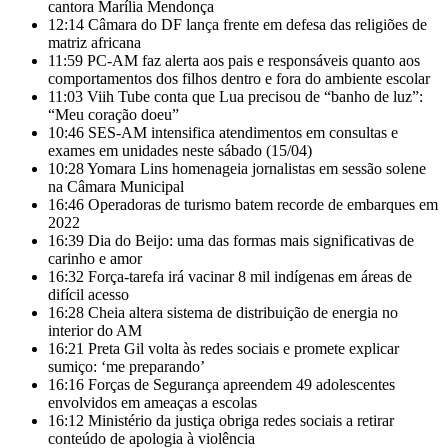
cantora Marília Mendonça
12:14
Câmara do DF lança frente em defesa das religiões de
matriz africana
11:59
PC-AM faz alerta aos pais e responsáveis quanto aos
comportamentos dos filhos dentro e fora do ambiente escolar
11:03
Viih Tube conta que Lua precisou de “banho de luz”:
“Meu coração doeu”
10:46
SES-AM intensifica atendimentos em consultas e
exames em unidades neste sábado (15/04)
10:28
Yomara Lins homenageia jornalistas em sessão solene
na Câmara Municipal
16:46
Operadoras de turismo batem recorde de embarques em
2022
16:39
Dia do Beijo: uma das formas mais significativas de
carinho e amor
16:32
Força-tarefa irá vacinar 8 mil indígenas em áreas de
difícil acesso
16:28
Cheia altera sistema de distribuição de energia no
interior do AM
16:21
Preta Gil volta às redes sociais e promete explicar
sumiço: ‘me preparando’
16:16
Forças de Segurança apreendem 49 adolescentes
envolvidos em ameaças a escolas
16:12
Ministério da justiça obriga redes sociais a retirar
conteúdo de apologia à violência