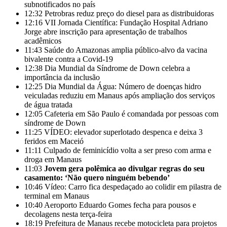
subnotificados no país
12:32
Petrobras reduz preço do diesel para as distribuidoras
12:16
VII Jornada Científica: Fundação Hospital Adriano
Jorge abre inscrição para apresentação de trabalhos
acadêmicos
11:43
Saúde do Amazonas amplia público-alvo da vacina
bivalente contra a Covid-19
12:38
Dia Mundial da Síndrome de Down celebra a
importância da inclusão
12:25
Dia Mundial da Água: Número de doenças hidro
veiculadas reduziu em Manaus após ampliação dos serviços
de água tratada
12:05
Cafeteria em São Paulo é comandada por pessoas com
síndrome de Down
11:25
VÍDEO: elevador superlotado despenca e deixa 3
feridos em Maceió
11:11
Culpado de feminicídio volta a ser preso com arma e
droga em Manaus
11:03
Jovem gera polêmica ao divulgar regras do seu
casamento: ‘Não quero ninguém bebendo’
10:46
Vídeo: Carro fica despedaçado ao colidir em pilastra de
terminal em Manaus
10:40
Aeroporto Eduardo Gomes fecha para pousos e
decolagens nesta terça-feira
18:19
Prefeitura de Manaus recebe motocicleta para projetos