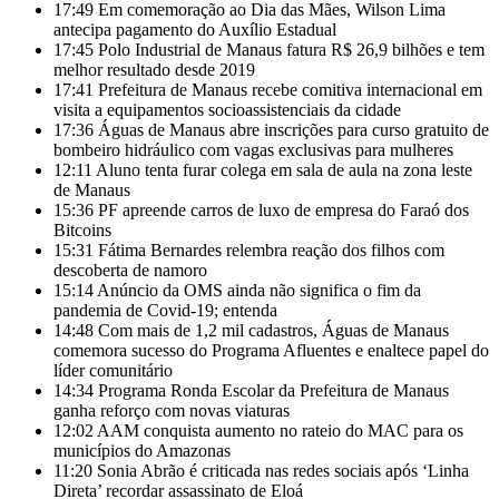
17:49
Em comemoração ao Dia das Mães, Wilson Lima
antecipa pagamento do Auxílio Estadual
17:45
Polo Industrial de Manaus fatura R$ 26,9 bilhões e tem
melhor resultado desde 2019
17:41
Prefeitura de Manaus recebe comitiva internacional em
visita a equipamentos socioassistenciais da cidade
17:36
Águas de Manaus abre inscrições para curso gratuito de
bombeiro hidráulico com vagas exclusivas para mulheres
12:11
Aluno tenta furar colega em sala de aula na zona leste
de Manaus
15:36
PF apreende carros de luxo de empresa do Faraó dos
Bitcoins
15:31
Fátima Bernardes relembra reação dos filhos com
descoberta de namoro
15:14
Anúncio da OMS ainda não significa o fim da
pandemia de Covid-19; entenda
14:48
Com mais de 1,2 mil cadastros, Águas de Manaus
comemora sucesso do Programa Afluentes e enaltece papel do
líder comunitário
14:34
Programa Ronda Escolar da Prefeitura de Manaus
ganha reforço com novas viaturas
12:02
AAM conquista aumento no rateio do MAC para os
municípios do Amazonas
11:20
Sonia Abrão é criticada nas redes sociais após ‘Linha
Direta’ recordar assassinato de Eloá