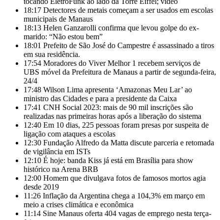
tocando EletroFunk ao lado da Torre Eiffel; vídeo
18:17
Detectores de metais começam a ser usados em escolas
municipais de Manaus
18:13
Helen Ganzarolli confirma que levou golpe do ex-
marido: “Não estou bem”
18:01
Prefeito de São José do Campestre é assassinado a tiros
em sua residência.
17:54
Moradores do Viver Melhor 1 recebem serviços de
UBS móvel da Prefeitura de Manaus a partir de segunda-feira,
24/4
17:48
Wilson Lima apresenta ‘Amazonas Meu Lar’ ao
ministro das Cidades e para a presidente da Caixa
17:41
CNH Social 2023: mais de 90 mil inscrições são
realizadas nas primeiras horas após a liberação do sistema
12:40
Em 10 dias, 225 pessoas foram presas por suspeita de
ligação com ataques a escolas
12:30
Fundação Alfredo da Matta discute parceria e retomada
de vigilância em ISTs
12:10
É hoje: banda Kiss já está em Brasília para show
histórico na Arena BRB
12:00
Homem que divulgava fotos de famosos mortos agia
desde 2019
11:26
Inflação da Argentina chega a 104,3% em março em
meio a crises climática e econômica
11:14
Sine Manaus oferta 404 vagas de emprego nesta terça-