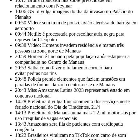
10:17
Bruna Biancardi fala sobre privacidade em
relacionamento com Neymar
10:06
GSI divulga imagens do dia da invasão no Palácio do
Planalto
09:50
Vídeo: sem trem de pouso, avião aterrissa de barriga em
aeroporto
09:44
Netflix é processada por escolher atriz negra para
representar Cleópatra
09:38
Vídeo: Homens invadem residência e matam três
pessoas na zona norte de Manaus
20:59
Homem é linchado pela população após esfaquear a
companheira no Centro de Manaus
20:53
Saiba como fazer o tratamento correto para
evitar pedras nos rins
20:48
Polícia prende elementos que faziam arrastões em
paradas de ônibus da zona centro-oeste de Manaus
20:43
Miss Amazonas Latina 2023 representará estado em
concurso nacional
14:28
Prefeitura divulga funcionamento dos serviços neste
feriado nacional do Dia de Tiradentes, 21/4
14:13
Prefeitura de Manaus autua mais 1,2 mil motoristas por
uso irregular de vagas especiais
13:43
Amazonas zera fila de pacientes com cardiopatia
congênita
18:22
Brasileiros viralizam no TikTok com carro de som