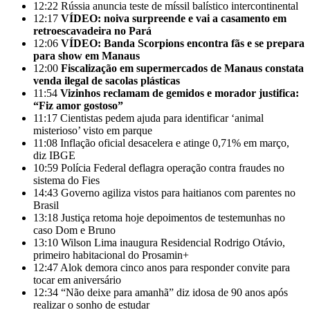
12:22
Rússia anuncia teste de míssil balístico intercontinental
12:17
VÍDEO: noiva surpreende e vai a casamento em
retroescavadeira no Pará
12:06
VÍDEO: Banda Scorpions encontra fãs e se prepara
para show em Manaus
12:00
Fiscalização em supermercados de Manaus constata
venda ilegal de sacolas plásticas
11:54
Vizinhos reclamam de gemidos e morador justifica:
“Fiz amor gostoso”
11:17
Cientistas pedem ajuda para identificar ‘animal
misterioso’ visto em parque
11:08
Inflação oficial desacelera e atinge 0,71% em março,
diz IBGE
10:59
Polícia Federal deflagra operação contra fraudes no
sistema do Fies
14:43
Governo agiliza vistos para haitianos com parentes no
Brasil
13:18
Justiça retoma hoje depoimentos de testemunhas no
caso Dom e Bruno
13:10
Wilson Lima inaugura Residencial Rodrigo Otávio,
primeiro habitacional do Prosamin+
12:47
Alok demora cinco anos para responder convite para
tocar em aniversário
12:34
“Não deixe para amanhã” diz idosa de 90 anos após
realizar o sonho de estudar