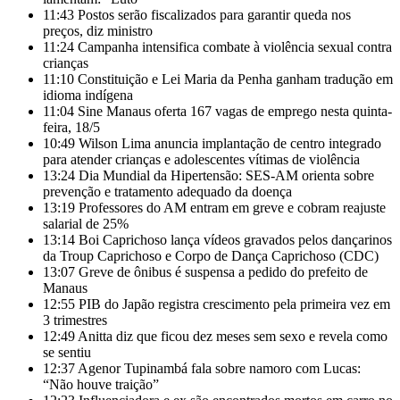
11:43
Postos serão fiscalizados para garantir queda nos
preços, diz ministro
11:24
Campanha intensifica combate à violência sexual contra
crianças
11:10
Constituição e Lei Maria da Penha ganham tradução em
idioma indígena
11:04
Sine Manaus oferta 167 vagas de emprego nesta quinta-
feira, 18/5
10:49
Wilson Lima anuncia implantação de centro integrado
para atender crianças e adolescentes vítimas de violência
13:24
Dia Mundial da Hipertensão: SES-AM orienta sobre
prevenção e tratamento adequado da doença
13:19
Professores do AM entram em greve e cobram reajuste
salarial de 25%
13:14
Boi Caprichoso lança vídeos gravados pelos dançarinos
da Troup Caprichoso e Corpo de Dança Caprichoso (CDC)
13:07
Greve de ônibus é suspensa a pedido do prefeito de
Manaus
12:55
PIB do Japão registra crescimento pela primeira vez em
3 trimestres
12:49
Anitta diz que ficou dez meses sem sexo e revela como
se sentiu
12:37
Agenor Tupinambá fala sobre namoro com Lucas:
“Não houve traição”