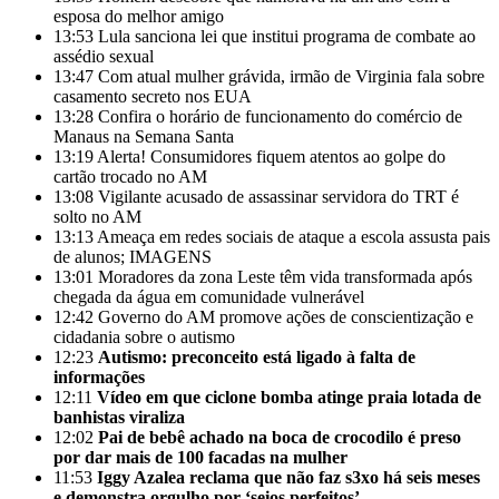
esposa do melhor amigo
13:53
Lula sanciona lei que institui programa de combate ao
assédio sexual
13:47
Com atual mulher grávida, irmão de Virginia fala sobre
casamento secreto nos EUA
13:28
Confira o horário de funcionamento do comércio de
Manaus na Semana Santa
13:19
Alerta! Consumidores fiquem atentos ao golpe do
cartão trocado no AM
13:08
Vigilante acusado de assassinar servidora do TRT é
solto no AM
13:13
Ameaça em redes sociais de ataque a escola assusta pais
de alunos; IMAGENS
13:01
Moradores da zona Leste têm vida transformada após
chegada da água em comunidade vulnerável
12:42
Governo do AM promove ações de conscientização e
cidadania sobre o autismo
12:23
Autismo: preconceito está ligado à falta de
informações
12:11
Vídeo em que ciclone bomba atinge praia lotada de
banhistas viraliza
12:02
Pai de bebê achado na boca de crocodilo é preso
por dar mais de 100 facadas na mulher
11:53
Iggy Azalea reclama que não faz s3xo há seis meses
e demonstra orgulho por ‘seios perfeitos’