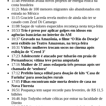
11:48
Petrobras avalia novos projetos de energia eólica na
costa brasileira
11:21
Mais de 100 menores migrantes são abandonados em
estrada no México
11:15
Graciele Lacerda revela motivo de ainda não ter se
casado com Zezé Di Camargo
11:08
Saque de valores esquecidos recomeça nesta terça-feira
10:53
Trio é preso por aplicar golpes em idosos em
agências bancárias no interior do AM
10:37
Gravado na Amazônia, o filme ‘O Rio do Desejo’
será exibido no Teatro Amazonas, na terça-feira
10:31
Vídeo: mulheres trocam socos no cinema após
exibição de ‘Creed 3’
17:23
Adolescente é atacado por tubarão em praia de
Pernambuco; vítima teve perna amputada
17:16
Mulher de 37 anos esfaqueia três pessoas após ser
chamada de ‘senhora’
17:12
Prefeito lança edital para doação de kits ‘Casa de
Farinha’ para associações rurais
17:05
Filhas encontram mãe morta dentro de casa no
Nova Floresta
16:51
Poupança tem saque recorde para fevereiro, de R$ 11,5
bilhões
16:46
Jojo Todynho rebate críticas por entrar na faculdade de
Direito