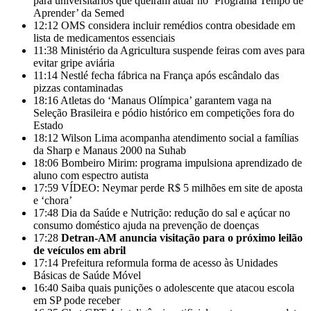
para universitários que queiram atuar no ‘Programa Tempo de
Aprender’ da Semed
12:12
OMS considera incluir remédios contra obesidade em
lista de medicamentos essenciais
11:38
Ministério da Agricultura suspende feiras com aves para
evitar gripe aviária
11:14
Nestlé fecha fábrica na França após escândalo das
pizzas contaminadas
18:16
Atletas do ‘Manaus Olímpica’ garantem vaga na
Seleção Brasileira e pódio histórico em competições fora do
Estado
18:12
Wilson Lima acompanha atendimento social a famílias
da Sharp e Manaus 2000 na Suhab
18:06
Bombeiro Mirim: programa impulsiona aprendizado de
aluno com espectro autista
17:59
VÍDEO: Neymar perde R$ 5 milhões em site de aposta
e ‘chora’
17:48
Dia da Saúde e Nutrição: redução do sal e açúcar no
consumo doméstico ajuda na prevenção de doenças
17:28
Detran-AM anuncia visitação para o próximo leilão
de veículos em abril
17:14
Prefeitura reformula forma de acesso às Unidades
Básicas de Saúde Móvel
16:40
Saiba quais punições o adolescente que atacou escola
em SP pode receber