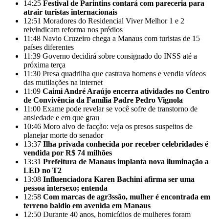
14:25
Festival de Parintins contará com pareceria para
atrair turistas internacionais
12:51
Moradores do Residencial Viver Melhor 1 e 2
reivindicam reforma nos prédios
11:48
Navio Cruzeiro chega a Manaus com turistas de 15
países diferentes
11:39
Governo decidirá sobre consignado do INSS até a
próxima terça
11:30
Presa quadrilha que castrava homens e vendia vídeos
das mutilações na internet
11:09
Caimi André Araújo encerra atividades no Centro
de Convivência da Família Padre Pedro Vignola
11:00
Exame pode revelar se você sofre de transtorno de
ansiedade e em que grau
10:46
Moro alvo de facção: veja os presos suspeitos de
planejar morte do senador
13:37
Ilha privada conhecida por receber celebridades é
vendida por R$ 74 milhões
13:31
Prefeitura de Manaus implanta nova iluminação a
LED no T2
13:08
Influenciadora Karen Bachini afirma ser uma
pessoa intersexo; entenda
12:58
Com marcas de agr3ssão, mulher é encontrada em
terreno baldio em avenida em Manaus
12:50
Durante 40 anos, homicídios de mulheres foram