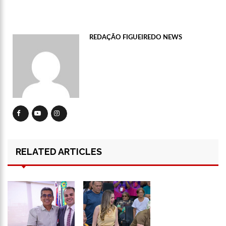
13:15
Nattan revela problema de saúde e afastamento temporário
dos palcos
13:10
Anaju quase lambe lingua de Tati Zaqui e dá abaixadinha na
REDAÇÃO FIGUEIREDO NEWS
calça: “Empinei pra foto mesmo”
13:06
Motorista de aplicativo é preso por levar e buscar bandidos
para assalto
13:03
Vídeo mostra exato momento que mototaxista despenca de
barranco e passageiro morre
12:59
Manaus registra ocorrências de desabamento em manhã
chuvosa
12:48
Polícia investiga caso de bebê que teve cabeça arrancada no
parto
12:43
Câmara debate sobre preço das passagens aéreas para o
RELATED ARTICLES
Norte
11:39
Roger e Caio Ribeiro ‘atropelam’ Galvão Bueno e animam a
Globo
11:23
Key Alves confirma saída do vôlei e fatura R$ 3 milhões com
o Onlyfans
11:10
Morre, aos 75 anos, Rita Lee, ícone do rock n’ roll brasileiro