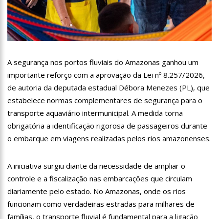
13:07
Greve de ônibus é suspensa a pedido do prefeito de
Manaus
12:55
PIB do Japão registra crescimento pela primeira vez em 3
trimestres
12:49
Anitta diz que ficou dez meses sem sexo e revela como se
sentiu
A segurança nos portos fluviais do Amazonas ganhou um
12:37
Agenor Tupinambá fala sobre namoro com Lucas: “Não
importante reforço com a aprovação da Lei nº 8.257/2026,
houve traição”
de autoria da deputada estadual Débora Menezes (PL), que
12:23
Influenciadora e ex são encontrados mortos em carro no
estabelece normas complementares de segurança para o
interior de SP
transporte aquaviário intermunicipal. A medida torna
14:56
Vídeo: Reação de Ana Clara após não pegar buquê em
casamento viraliza: “Filho da put*! Nojento!”
obrigatória a identificação rigorosa de passageiros durante
14:52
Procon-AM orienta população que Lei do Troco é válida e
o embarque em viagens realizadas pelos rios amazonenses.
deve ser respeitada
11:59
Empresário ‘Passarão’, dono do porto Chibatão, morre em
A iniciativa surgiu diante da necessidade de ampliar o
São Paulo
controle e a fiscalização nas embarcações que circulam
11:52
Petrobras anuncia nova política de preços de combustíveis
diariamente pelo estado. No Amazonas, onde os rios
funcionam como verdadeiras estradas para milhares de
11:36
Acusado de divulgar fotos de corpo de Marília Mendonça e
de outros artistas mortos vira réu
famílias, o transporte fluvial é fundamental para a ligação