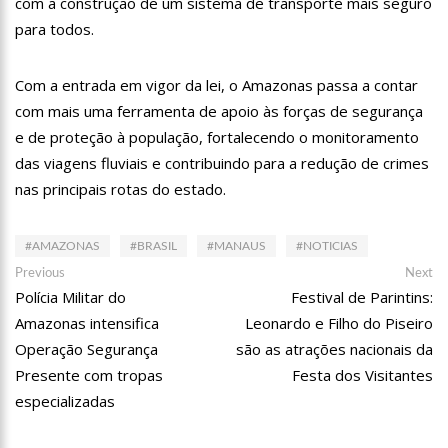
com a construção de um sistema de transporte mais seguro
12:46
Enfermeiros do HPS 28 de Agosto são aprovados em
para todos.
processo seletivo do Hospital Freiberg, na Alemanha
12:42
Casal morre em acidente de trânsito em avenida de Manaus
Com a entrada em vigor da lei, o Amazonas passa a contar
12:35
Mãe de Paulo Gustavo revela testamento deixado pelo
com mais uma ferramenta de apoio às forças de segurança
humorista
e de proteção à população, fortalecendo o monitoramento
12:24
Livre da Globo, Galvão Bueno realiza sonho antigo e estreia
das viagens fluviais e contribuindo para a redução de crimes
programa
nas principais rotas do estado.
11:35
Prefeitura e Sinetram emitem cartão PassaFácil
gratuitamente em ação itinerante
11:29
Com Lei Paulo Gustavo, governo garante R$ 3,8 bilhões para
#AMAZONAS
#BRASIL
#MANAUS
#NOTICIAS
a cultura
Navegação
Previous
Ne
Previous
Next
13:32
Governo do Amazonas vai em busca de modelo de parques
post:
po
Polícia Militar do
Festival de Parintins:
de
ecoindustriais na Coreia do Sul
Amazonas intensifica
Leonardo e Filho do Piseiro
Post
13:29
Vítima de Daniel Alves larga emprego e desabafa: ‘Raiva e
Operação Segurança
são as atrações nacionais da
nojo’
Presente com tropas
Festa dos Visitantes
13:24
Mulher é sequestrada, agredida e tem o cabelo raspado por
dívida de droga
especializadas
13:18
Velório de Rita Lee, em São Paulo, será aberto ao público