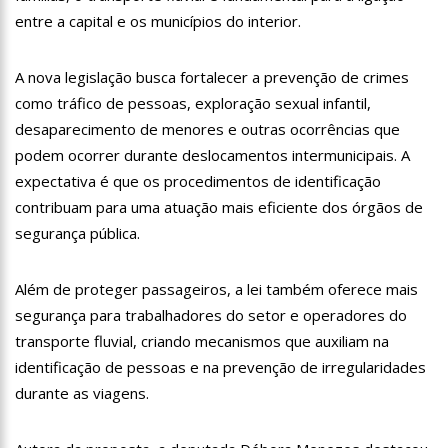
11:28
Casal é surpreendido com gravidez de sêxtuplos e pai ‘passa
entre a capital e os municípios do interior.
mal’
11:22
UEA e Sejusc lançam cursos de capacitação para
A nova legislação busca fortalecer a prevenção de crimes
atendimento a Pessoas com Deficiência
como tráfico de pessoas, exploração sexual infantil,
11:09
Bruna Biancardi ganha mimo de R$ 820 de Neymar: ‘Se fez
presente mesmo distante’
desaparecimento de menores e outras ocorrências que
14:30
Wilson Lima entrega Caimi Ada Rodrigues Viana revitalizado
podem ocorrer durante deslocamentos intermunicipais. A
à população idosa da zona oeste
expectativa é que os procedimentos de identificação
14:25
Confira quais bairros de Manaus ficarão sem energia nesta
contribuam para uma atuação mais eficiente dos órgãos de
segunda-feira (15)
segurança pública.
14:17
Motoristas de aplicativo entram em greve em todo o Brasil
14:10
Após matar colegas, policial grava vídeo: “Te vejo no inferno”;
Além de proteger passageiros, a lei também oferece mais
assista
segurança para trabalhadores do setor e operadores do
13:52
Jovem sofre queimaduras de 1º grau no rosto após celular
transporte fluvial, criando mecanismos que auxiliam na
explodir
identificação de pessoas e na prevenção de irregularidades
13:35
Mulher morre atropelada a caminho do trabalho em Manaus
durante as viagens.
13:05
Cultura Manaus: 21ª Semana Nacional de Museus conta com
vasta programação em nove espaços culturais