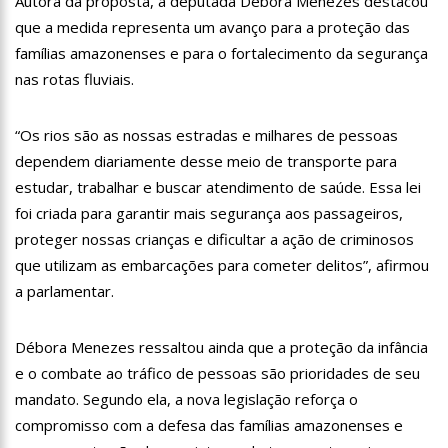
Autora da proposta, a deputada Débora Menezes destacou
12:57
Agenor Tupinambá tem primeiro encontro com namorado
que a medida representa um avanço para a proteção das
após um ano de relacionamento a distância
famílias amazonenses e para o fortalecimento da segurança
13:03
Prefeitura de Manaus realiza 1ª Feira Folclórica no Centro
nas rotas fluviais.
Cultural Povos da Amazônia
12:56
OMS declara fim da emergência em saúde por mpox
“Os rios são as nossas estradas e milhares de pessoas
12:45
Fornecedores entram com pedido de falência das lojas
dependem diariamente desse meio de transporte para
Marisa
estudar, trabalhar e buscar atendimento de saúde. Essa lei
11:19
Secretaria de Fazenda alerta para golpes com pagamento
foi criada para garantir mais segurança aos passageiros,
falso de IPVA por Pix
proteger nossas crianças e dificultar a ação de criminosos
10:58
Idosa comemora 107 anos com festa temática da Barbie e
encanta web
que utilizam as embarcações para cometer delitos”, afirmou
10:43
Bolsonaro virá a Manaus ainda este ano para fortalecer pré-
a parlamentar.
candidatura de coronel Menezes à Prefeitura de Manaus em 2024
10:26
Ex-noivo de Marília Mendonça choca fãs com homenagem a
Débora Menezes ressaltou ainda que a proteção da infância
ela em seu casamento
e o combate ao tráfico de pessoas são prioridades de seu
10:15
Aos 43 anos, mulher com deficiência contrata jovem para
fazer sexo pela primeira vez
mandato. Segundo ela, a nova legislação reforça o
12:56
Virginia Fonseca mente sobre avião e Zé Felipe enfrenta
compromisso com a defesa das famílias amazonenses e
crise na carreira