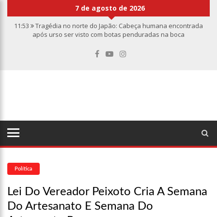
7 de agosto de 2026
11:53
Tragédia no norte do Japão: Cabeça humana encontrada
após urso ser visto com botas penduradas na boca
11:46
Linha Direta divulga caso de criança de 2 anos morta e
esquartejada em Manaus; relembre os fatos
11:39
Casal é torturado e morto em casa na comunidade Mundo
Novo
11:01
Vídeo: “Sofá voador” aparece nos céus após tempestade na
Turquia
10:32
Rússia destrói grandes depósitos de armas da OTAN na
Ucrânia
10:26
Estado Unidos estão furiosos com o retorno da Síria ao
mundo árabe e ameaçam aliados
10:11
Homem é executado a tiros dentro da própria residência em
Manaus
Política
10:00
Linha Direta exibe vídeo com o corpo do menino Henry Borel
Lei Do Vereador Peixoto Cria A Semana
15:34
Faustão deixa Band após 1 ano e meio na emissora
Do Artesanato E Semana Do