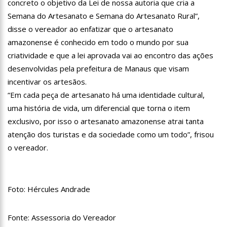
concreto o objetivo da Lei de nossa autoria que cria a
11:28
Casal é surpreendido com gravidez de sêxtuplos e pai ‘passa
Semana do Artesanato e Semana do Artesanato Rural”,
mal’
disse o vereador ao enfatizar que o artesanato
11:22
UEA e Sejusc lançam cursos de capacitação para
atendimento a Pessoas com Deficiência
amazonense é conhecido em todo o mundo por sua
11:09
Bruna Biancardi ganha mimo de R$ 820 de Neymar: ‘Se fez
criatividade e que a lei aprovada vai ao encontro das ações
presente mesmo distante’
desenvolvidas pela prefeitura de Manaus que visam
14:30
Wilson Lima entrega Caimi Ada Rodrigues Viana revitalizado
incentivar os artesãos.
à população idosa da zona oeste
“Em cada peça de artesanato há uma identidade cultural,
14:25
Confira quais bairros de Manaus ficarão sem energia nesta
uma história de vida, um diferencial que torna o item
segunda-feira (15)
exclusivo, por isso o artesanato amazonense atrai tanta
14:17
Motoristas de aplicativo entram em greve em todo o Brasil
atenção dos turistas e da sociedade como um todo”, frisou
14:10
Após matar colegas, policial grava vídeo: “Te vejo no inferno”;
o vereador.
assista
13:52
Jovem sofre queimaduras de 1º grau no rosto após celular
explodir
Foto: Hércules Andrade
13:35
Mulher morre atropelada a caminho do trabalho em Manaus
13:05
Cultura Manaus: 21ª Semana Nacional de Museus conta com
Fonte: Assessoria do Vereador
vasta programação em nove espaços culturais