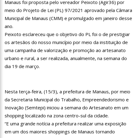
Manaus foi proposta pelo vereador Peixoto (Agir36) por
13:07
Greve de ônibus é suspensa a pedido do prefeito de
Manaus
meio do Projeto de Lei (PL) 97/2021 aprovado pela Câmara
12:55
PIB do Japão registra crescimento pela primeira vez em 3
Municipal de Manaus (CMM) e promulgado em janeiro desse
trimestres
ano.
12:49
Anitta diz que ficou dez meses sem sexo e revela como se
Peixoto esclareceu que o objetivo do PL foi o de prestigiar
sentiu
os artesãos do nosso município por meio da instituição de
12:37
Agenor Tupinambá fala sobre namoro com Lucas: “Não
uma campanha de valorização e promoção ao artesanato
houve traição”
urbano e rural, a ser realizada, anualmente, na semana do
12:23
Influenciadora e ex são encontrados mortos em carro no
interior de SP
dia 19 de março.
14:56
Vídeo: Reação de Ana Clara após não pegar buquê em
casamento viraliza: “Filho da put*! Nojento!”
14:52
Procon-AM orienta população que Lei do Troco é válida e
Nesta terça-feira, (15/3), a prefeitura de Manaus, por meio
deve ser respeitada
da Secretaria Municipal do Trabalho, Empreendedorismo e
11:59
Empresário ‘Passarão’, dono do porto Chibatão, morre em
São Paulo
Inovação (Semtepi) iniciou a semana do Artesanato em um
11:52
Petrobras anuncia nova política de preços de combustíveis
shopping localizado na zona centro-sul da cidade.
“E uma grande notícia a prefeitura realizar uma exposição
11:36
Acusado de divulgar fotos de corpo de Marília Mendonça e
em um dos maiores shoppings de Manaus tornando
de outros artistas mortos vira réu