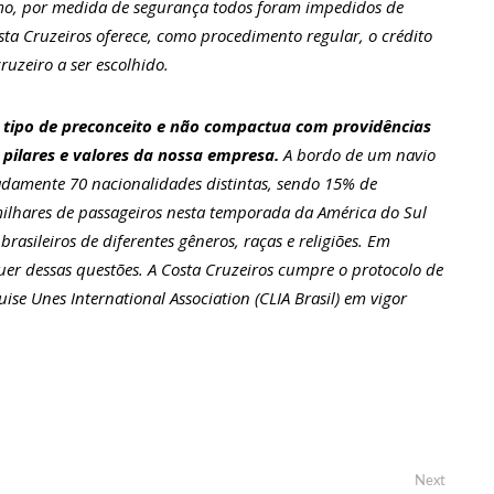
mo, por medida de segurança todos foram impedidos de
ta Cruzeiros oferece, como procedimento regular, o crédito
uzeiro a ser escolhido.
ova política de preços de combustíveis
r tipo de preconceito e não compactua com providências
 fotos de corpo de Marília Mendonça e de outros artistas mortos
 pilares e valores da nossa empresa.
A bordo de um navio
damente 70 nacionalidades distintas, sendo 15% de
 milhares de passageiros nesta temporada da América do Sul
o com gravidez de sêxtuplos e pai ‘passa mal’
asileiros de diferentes gêneros, raças e religiões. Em
 dessas questões. A Costa Cruzeiros cumpre o protocolo de
m cursos de capacitação para atendimento a Pessoas com
se Unes International Association (CLIA Brasil) em vigor
ha mimo de R$ 820 de Neymar: ‘Se fez presente mesmo distante’
 Caimi Ada Rodrigues Viana revitalizado à população idosa da
Next
Next