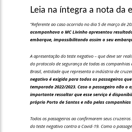
Leia na íntegra a nota da
12:55
PIB do Japão registr
“Referente ao caso ocorrido no dia 5 de março de 20
12:49
Anitta diz que fico
acompanhava o MC Livinho apresentou resultado
embarque, impossibilitando assim o seu embar
12:37
Agenor Tupinambá f
A apresentação do teste negativo – que deve ser re
do protocolo de segurança de todas as companhias d
12:23
Influenciadora e ex
Brasil, entidade que representa a indústria de cruz
negativo é exigida para todos os passageiros que
temporada 2022/2023. Caso o passageiro não o ap
14:56
Vídeo: Reação de An
importante ressaltar que esse serviço é disponib
put*! Nojento!”
próprio Porto de Santos e não pelas companhias 
14:52
Procon-AM orienta p
Todos os passageiros ao confirmarem seus cruzeiros
do teste negativo contra a Covid-19. Como o passag
11:59
Empresário ‘Passarã