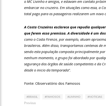
o MC Livinho e amigos, e estavam em contato próxi
embarcar no cruzeiro. Em situações como essa, a Cos
total pago para os passageiros realizarem um novo cr
11:52
Petrobras anuncia n
A Costa Cruzeiros esclarece que repudia qualque
11:36
Acusado de divulgar
que ferem essa premissa. A diversidade é um dos
vira réu
como o Costa Firenze, por exemplo, atuam aproxima
brasileiros. Além disso, transportamos centenas de
11:28
Casal é surpreendid
sendo esta população composta principalmente por br
nenhum momento, o grupo foi abordado por qualquer
11:22
UEA e Sejusc lança
segurança dos órgãos de saúde competentes e da Crui
desde o inicio da temporada”.
Deficiência
11:09
Bruna Biancardi gan
Fonte: Observatório dos Famosos
14:30
Wilson Lima entrega
#BRASIL
#FAMOSOS
#LIVINHO
#NOTICIAS
Navegação
zona oeste
Previous
Previous