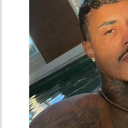
10:00
Linha Direta exibe 
15:34
Faustão deixa Band
12:49
Padrasto é pego as
12:24
Vídeo de Zezé di Ca
11:43
Postos serão fiscali
11:24
Campanha intensific