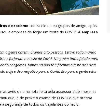
Maria da Penha ganham tradução em idioma indígena
167 vagas de emprego nesta quinta-feira, 18/5
iros de racismo
contra ele e seu grupos de amigo, após
cusou a empresa de forjar um teste do COVID.
A empresa
 implantação de centro integrado para atender crianças e
olência
rtensão: SES-AM orienta sobre prevenção e tratamento
o com a gente ontem. Éramos oito pessoas. Estava todo mundo
ório e forjaram no teste de Covid. Ninguém tinha falado para
Quando chegamos, fomos na boa fé e fizemos o teste de Covid,
entram em greve e cobram reajuste salarial de 25%
to hoje e deu negativo para a Covid. Era para a gente estar
a vídeos gravados pelos dançarinos da Troup Caprichoso e Corpo
ar através de uma nota feita pela assessoria de imprensa
firmou que, é de praxe o exame de COVID e que precisa
suspensa a pedido do prefeito de Manaus
 a segurança de todos os tripulantes do navio.