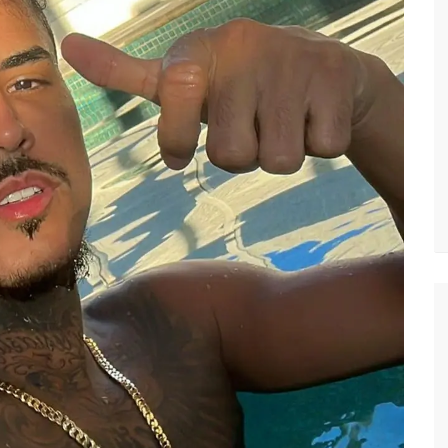
vídeo com o corpo do menino Henry Borel
 após 1 ano e meio na emissora
sinando OnlyFans de enteada: “Me via fazendo sexo”
margo desafinando viraliza e fãs lamentam: “Luto”
zados para garantir queda nos preços, diz ministro
a combate à violência sexual contra crianças