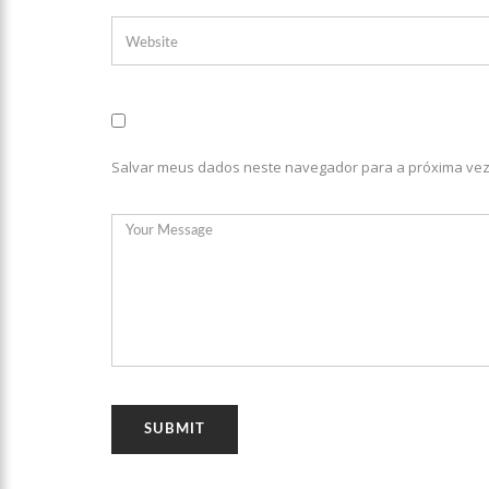
10:26
Ex-noivo de Maríli
10:15
Aos 43 anos, mulher
12:56
Virginia Fonseca men
Salvar meus dados neste navegador para a próxima vez
12:46
Enfermeiros do HPS 
Freiberg, na Alemanha
12:42
Casal morre em aci
12:35
Mãe de Paulo Gusta
12:24
Livre da Globo, Gal