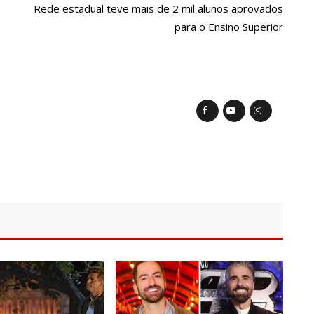
post:
Rede estadual teve mais de 2 mil alunos aprovados
os de Manaus ficarão sem energia nesta segunda-feira (15)
para o Ensino Superior
ativo entram em greve em todo o Brasil
policial grava vídeo: “Te vejo no inferno”; assista
uras de 1º grau no rosto após celular explodir
elada a caminho do trabalho em Manaus
ª Semana Nacional de Museus conta com vasta programação em
em primeiro encontro com namorado após um ano de