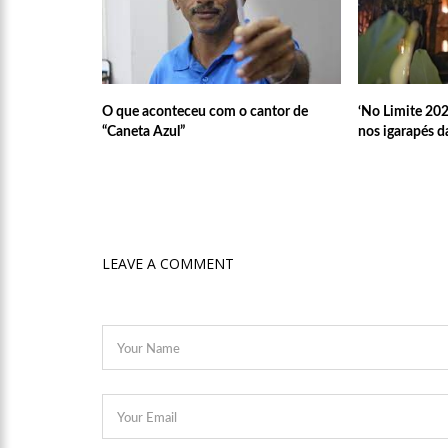
relacionamento a distância
13:03
Prefeitura de Manaus
O que aconteceu com o cantor de
‘No Limite 202
12:56
OMS declara fim da
“Caneta Azul”
nos igarapés 
12:45
Fornecedores entram
11:19
Secretaria de Fazen
LEAVE A COMMENT
10:58
Idosa comemora 107
10:43
Bolsonaro virá a Ma
Menezes à Prefeitura de 