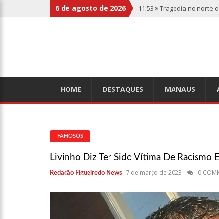
6 de agosto de 2026
11:53
Tragédia no norte 
botas penduradas na boc
11:46
Linha Direta divulg
relembre os fatos
11:39
Casal é torturado 
HOME
DESTAQUES
MANAUS
11:01
Vídeo: “Sofá voado
FAMOSOS
10:32
Rússia destrói gra
Livinho Diz Ter Sido Vítima De Racismo
7 de março de 2023
0 COM
Redação Figueiredo News
10:26
Estado Unidos estã
aliados
10:11
Homem é executado 