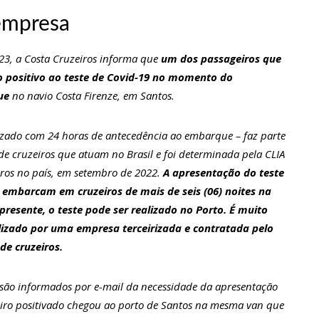
 empresa
a crescimento pela primeira vez em 3 trimestres
23, a Costa Cruzeiros informa que
um dos passageiros que
u dez meses sem sexo e revela como se sentiu
 positivo ao teste de Covid-19 no momento do
que
no navio Costa Firenze, em Santos.
ala sobre namoro com Lucas: “Não houve traição”
alizado com 24 horas de antecedência ao embarque – faz parte
e cruzeiros que atuam no Brasil e foi determinada pela CLIA
 são encontrados mortos em carro no interior de SP
eiros no país, em setembro de 2022.
A apresentação do teste
 embarcam em cruzeiros de mais de seis (06) noites na
resente, o teste pode ser realizado no Porto. É muito
a Clara após não pegar buquê em casamento viraliza: “Filho da
ilizado por uma empresa terceirizada e contratada pelo
de cruzeiros.
opulação que Lei do Troco é válida e deve ser respeitada
 são informados por e-mail da necessidade da apresentação
eiro positivado chegou ao porto de Santos na mesma van que
o’, dono do porto Chibatão, morre em São Paulo