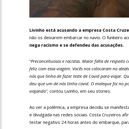
11:10
Constituição e Lei 
11:04
Sine Manaus oferta 
Livinho está acusando a empresa Costa Cruze
não os deixarem embarcar no navio. O funkeiro a
10:49
Wilson Lima anuncia
nega racismo e se defendeu das acusações.
adolescentes vítimas de vi
13:24
Dia Mundial da Hipe
“
Preconceituosos e racistas. Maior falta de respeit
feliz com essa viagem. Vocês nos colocaram no aleat
adequado da doença
nós que tinha de fazer teste de Covid para viajar. 
13:19
Professores do AM 
deu que um de nós tinha covid. O moleque foi no pos
viajando”,
contou Livinho, em seu stories.
13:14
Boi Caprichoso lanç
Ao ver a polêmica, a empresa decidiu se manifest
de Dança Caprichoso (CDC)
e divulgada nas redes sociais. Costa Cruzeiros a
13:07
Greve de ônibus é 
testar negativo 24 horas antes do embarque, para