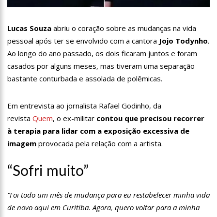
13:07
Greve de ônibus é suspensa a pedido do prefeito de
Manaus
Lucas Souza
abriu o coração sobre as mudanças na vida
12:55
PIB do Japão registra crescimento pela primeira vez em 3
trimestres
pessoal após ter se envolvido com a cantora
Jojo Todynho
.
12:49
Anitta diz que ficou dez meses sem sexo e revela como se
Ao longo do ano passado, os dois ficaram juntos e foram
sentiu
casados por alguns meses, mas tiveram uma separação
12:37
Agenor Tupinambá fala sobre namoro com Lucas: “Não
bastante conturbada e assolada de polêmicas.
houve traição”
12:23
Influenciadora e ex são encontrados mortos em carro no
interior de SP
Em entrevista ao jornalista Rafael Godinho, da
14:56
Vídeo: Reação de Ana Clara após não pegar buquê em
revista
Quem
, o ex-militar
contou que precisou recorrer
casamento viraliza: “Filho da put*! Nojento!”
à terapia para lidar com a exposição excessiva de
14:52
Procon-AM orienta população que Lei do Troco é válida e
imagem
provocada pela relação com a artista.
deve ser respeitada
11:59
Empresário ‘Passarão’, dono do porto Chibatão, morre em
São Paulo
“Sofri muito”
11:52
Petrobras anuncia nova política de preços de combustíveis
“Foi todo um mês de mudança para eu restabelecer minha vida
11:36
Acusado de divulgar fotos de corpo de Marília Mendonça e
de novo aqui em Curitiba. Agora, quero voltar para a minha
de outros artistas mortos vira réu