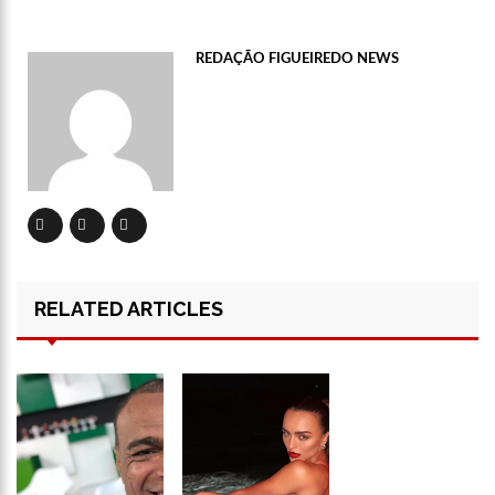
12:46
Enfermeiros do HPS 28 de Agosto são aprovados em
processo seletivo do Hospital Freiberg, na Alemanha
REDAÇÃO FIGUEIREDO NEWS
12:42
Casal morre em acidente de trânsito em avenida de Manaus
12:35
Mãe de Paulo Gustavo revela testamento deixado pelo
humorista
12:24
Livre da Globo, Galvão Bueno realiza sonho antigo e estreia
programa
11:35
Prefeitura e Sinetram emitem cartão PassaFácil
gratuitamente em ação itinerante
11:29
Com Lei Paulo Gustavo, governo garante R$ 3,8 bilhões para
a cultura
RELATED ARTICLES
13:32
Governo do Amazonas vai em busca de modelo de parques
ecoindustriais na Coreia do Sul
13:29
Vítima de Daniel Alves larga emprego e desabafa: ‘Raiva e
nojo’
13:24
Mulher é sequestrada, agredida e tem o cabelo raspado por
dívida de droga
13:18
Velório de Rita Lee, em São Paulo, será aberto ao público